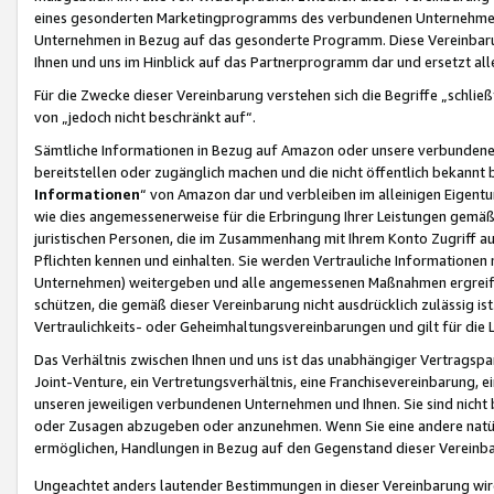
eines gesonderten Marketingprogramms des verbundenen Unternehmens
Unternehmen in Bezug auf das gesonderte Programm. Diese Vereinbarung
Ihnen und uns im Hinblick auf das Partnerprogramm dar und ersetzt al
Für die Zwecke dieser Vereinbarung verstehen sich die Begriffe „schließ
von „jedoch nicht beschränkt auf“.
Sämtliche Informationen in Bezug auf Amazon oder unsere verbunde
bereitstellen oder zugänglich machen und die nicht öffentlich bekannt bz
Informationen
“ von Amazon dar und verbleiben im alleinigen Eigent
wie dies angemessenerweise für die Erbringung Ihrer Leistungen gemäß d
juristischen Personen, die im Zusammenhang mit Ihrem Konto Zugriff au
Pflichten kennen und einhalten. Sie werden Vertrauliche Informationen 
Unternehmen) weitergeben und alle angemessenen Maßnahmen ergreifen
schützen, die gemäß dieser Vereinbarung nicht ausdrücklich zulässig is
Vertraulichkeits- oder Geheimhaltungsvereinbarungen und gilt für die
Das Verhältnis zwischen Ihnen und uns ist das unabhängiger Vertragspa
Joint-Venture, ein Vertretungsverhältnis, eine Franchisevereinbarung, 
unseren jeweiligen verbundenen Unternehmen und Ihnen. Sie sind ni
oder Zusagen abzugeben oder anzunehmen. Wenn Sie eine andere natürli
ermöglichen, Handlungen in Bezug auf den Gegenstand dieser Vereinbar
Ungeachtet anders lautender Bestimmungen in dieser Vereinbarung wird