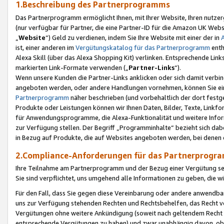
1.Beschreibung des Partnerprogramms
Das Partnerprogramm ermöglicht Ihnen, mit Ihrer Website, Ihren nutzer
(nur verfügbar für Partner, die eine Partner-ID für die Amazon UK We
„
Website
“) Geld zu verdienen, indem Sie Ihre Website mit einer der in
ist, einer anderen im
Vergütungskatalog für das Partnerprogramm
enth
Alexa Skill (über das Alexa Shopping Kit) verlinken. Entsprechende Lin
markierten Link-Formate verwenden („
Partner-Links
“).
Wenn unsere Kunden die Partner-Links anklicken oder sich damit verbi
angeboten werden, oder andere Handlungen vornehmen, können Sie eine
Partnerprogramm
näher beschrieben (und vorbehaltlich der dort festg
Produkte oder Leistungen können wir Ihnen Daten, Bilder, Texte, Linkfo
für Anwendungsprogramme, die Alexa-Funktionalität und weitere Inf
zur Verfügung stellen. Der Begriff „Programminhalte“ bezieht sich dabe
in Bezug auf Produkte, die auf Websites angeboten werden, bei denen 
2.Compliance-Anforderungen für das Partnerprog
Ihre Teilnahme am Partnerprogramm und der Bezug einer Vergütung setz
Sie sind verpflichtet, uns umgehend alle Informationen zu geben, die w
Für den Fall, dass Sie gegen diese Vereinbarung oder andere anwendba
uns zur Verfügung stehenden Rechten und Rechtsbehelfen, das Recht vo
Vergütungen ohne weitere Ankündigung (soweit nach geltendem Recht z
entsprechende Vergütungen zu haben) und zwar unabhängig davon, ob 