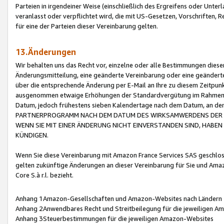
Parteien in irgendeiner Weise (einschließlich des Ergreifens oder Unt
veranlasst oder verpflichtet wird, die mit US-Gesetzen, Vorschriften,
für eine der Parteien dieser Vereinbarung gelten.
13.Änderungen
Wir behalten uns das Recht vor, einzelne oder alle Bestimmungen diese
Änderungsmitteilung, eine geänderte Vereinbarung oder eine geänderte 
über die entsprechende Änderung per E-Mail an Ihre zu diesem Zeitpun
ausgenommen etwaige Erhöhungen der Standardvergütung im Rahmen
Datum, jedoch frühestens sieben Kalendertage nach dem Datum, an de
PARTNERPROGRAMM NACH DEM DATUM DES WIRKSAMWERDENS DER Ä
WENN SIE MIT EINER ÄNDERUNG NICHT EINVERSTANDEN SIND, HABEN S
KÜNDIGEN.
Wenn Sie diese Vereinbarung mit Amazon France Services SAS geschlo
gelten zukünftige Änderungen an dieser Vereinbarung für Sie und Ama
Core S.à r.l. bezieht.
Anhang 1Amazon-Gesellschaften und Amazon-Websites nach Ländern
Anhang 2Anwendbares Recht und Streitbeilegung für die jeweiligen 
Anhang 3Steuerbestimmungen für die jeweiligen Amazon-Websites