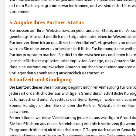
mit dem Partnerprogramm erwarten können, und wir sind nicht für etwa
vornehmen.
5.Angabe Ihres Partner-Status
Sie müssen auf Ihrer Website bzw. an jeder anderen Stelle, an der Am
genehmigt, klar und deutlich den folgenden oder einen im Wesentlichen
Partner verdiene ich an qualifizierten Verkäufen“. Abgesehen von die
werden Sie ohne unsere vorherige schriftliche Zustimmung keine weite
Partnerprogramm machen. Sie dürfen die zwischen uns und Ihnen best
(einschließlich der expliziten oder impliziten Aussage, dass Amazon Si
dass eine Verbindung zwischen Amazon und Ihnen oder einer anderen natü
vorliegenden Vereinbarung ausdrücklich gestattet ist.
6.Laufzeit und Kündigung
Die Laufzeit dieser Vereinbarung beginnt mit Ihrer Anmeldung für die 
jederzeit ordentlich oder aus wichtigem Grund durch schriftliche Kündi
automatisch und unter Ausschluss des Gerichtswegs), wobei eine solch
können kündigen, indem Sie sich über die Partner-Website in Ihrem Ko
auswählen.
Ferner können wir diese Vereinbarung jederzeit aus wichtigem Grund dur
Sie Ihre Pflichten aus dieser Vereinbarung erheblich verletzen; (b) wen
Programmrichtlinien) nicht innerhalb von 7 Tagen nach unserer Benachr
oder Haftungsansprüchen im Zusammenhang mit Ihrer Teilnahme am Pa