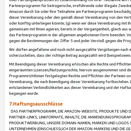
Partnerprogramm für betrügerische, irreführende oder illegale Zwecke
Amazon durch Sie oder Ihre Teilnahme am Partnerprogramm beschädig
dieser Vereinbarung oder den gemäß dieser Vereinbarung von den Vertr
oder künftig unterliegen könnte; (g) wenn wir diese Vereinbarung mit I
gemeinsam mit Ihnen agieren, bereits in der Vergangenheit, gleich aus
das Partnerprogramm in der allgemein angebotenen Form beenden. Vors
gegen die Bestimmungen der Ziffer 5 und jeder Verstoß gegen die Prog
Wir dürfen angefallene und noch nicht ausgezahlte Vergütungen nach 
sicherzustellen, dass der richtige Betrag ausgezahlt wird (beispielsw
Mit Beendigung dieser Vereinbarung erlöschen alle Rechte und Pflichte
eingeräumten Lizenzen/Nutzungsrechte; hiervon ausgenommen sind die in 
Programmrichtlinien festgelegten Rechte und Pflichten der Parteien sow
Vereinbarung, die nach Beendigung dieser Vereinbarung fortbestehen. D
entstandenen Verbindlichkeiten aus dieser Vereinbarung und der Haft
begangen wurde.
7.Haftungsausschlüsse
DAS PARTNERPROGRAMM, DIE AMAZON-WEBSITE, PRODUKTE UND DI
PARTNER-LINKS, LINKFORMATE, INHALTE, DIE ANWENDUNGSPROGR
PRODUKTWERBUNG, UNSERE DOMAIN-NAMEN, MARKEN UND LOGOS S
UNTERNEHMEN (EINSCHLIESSLICH DER AMAZON-MARKEN) UND DIE GE