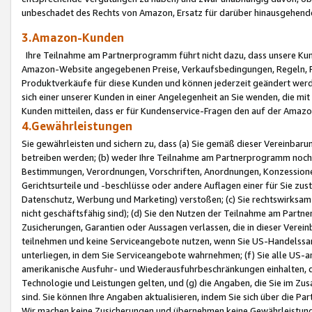
unbeschadet des Rechts von Amazon, Ersatz für darüber hinausgehen
3.Amazon-Kunden
Ihre Teilnahme am Partnerprogramm führt nicht dazu, dass unsere Kun
Amazon-Website angegebenen Preise, Verkaufsbedingungen, Regeln, Ri
Produktverkäufe für diese Kunden und können jederzeit geändert werde
sich einer unserer Kunden in einer Angelegenheit an Sie wenden, die 
Kunden mitteilen, dass er für Kundenservice-Fragen den auf der Ama
4.Gewährleistungen
Sie gewährleisten und sichern zu, dass (a) Sie gemäß dieser Vereinba
betreiben werden; (b) weder Ihre Teilnahme am Partnerprogramm noch d
Bestimmungen, Verordnungen, Vorschriften, Anordnungen, Konzessionen,
Gerichtsurteile und -beschlüsse oder andere Auflagen einer für Sie zu
Datenschutz, Werbung und Marketing) verstoßen; (c) Sie rechtswirksam 
nicht geschäftsfähig sind); (d) Sie den Nutzen der Teilnahme am Partne
Zusicherungen, Garantien oder Aussagen verlassen, die in dieser Verein
teilnehmen und keine Serviceangebote nutzen, wenn Sie US-Handelssa
unterliegen, in dem Sie Serviceangebote wahrnehmen; (f) Sie alle US
amerikanische Ausfuhr- und Wiederausfuhrbeschränkungen einhalten, 
Technologie und Leistungen gelten, und (g) die Angaben, die Sie im 
sind. Sie können Ihre Angaben aktualisieren, indem Sie sich über die 
Wir machen keine Zusicherungen und übernehmen keine Gewährleistun