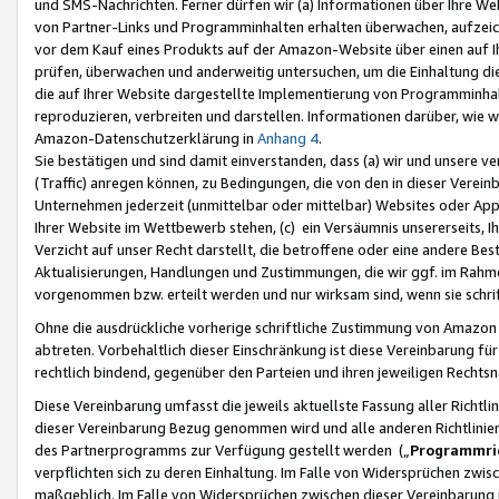
und SMS-Nachrichten. Ferner dürfen wir (a) Informationen über Ihre We
von Partner-Links und Programminhalten erhalten überwachen, aufzei
vor dem Kauf eines Produkts auf der Amazon-Website über einen auf Ih
prüfen, überwachen und anderweitig untersuchen, um die Einhaltung dies
die auf Ihrer Website dargestellte Implementierung von Programminhalt
reproduzieren, verbreiten und darstellen. Informationen darüber, wie w
Amazon-Datenschutzerklärung in
Anhang 4
.
Sie bestätigen und sind damit einverstanden, dass (a) wir und unsere 
(Traffic) anregen können, zu Bedingungen, die von den in dieser Vere
Unternehmen jederzeit (unmittelbar oder mittelbar) Websites oder Appl
Ihrer Website im Wettbewerb stehen, (c) ein Versäumnis unsererseits, I
Verzicht auf unser Recht darstellt, die betroffene oder eine andere B
Aktualisierungen, Handlungen und Zustimmungen, die wir ggf. im Rahme
vorgenommen bzw. erteilt werden und nur wirksam sind, wenn sie schri
Ohne die ausdrückliche vorherige schriftliche Zustimmung von Amazon
abtreten. Vorbehaltlich dieser Einschränkung ist diese Vereinbarung f
rechtlich bindend, gegenüber den Parteien und ihren jeweiligen Rech
Diese Vereinbarung umfasst die jeweils aktuellste Fassung aller Richtli
dieser Vereinbarung Bezug genommen wird und alle anderen Richtlinie
des Partnerprogramms zur Verfügung gestellt werden („
Programmric
verpflichten sich zu deren Einhaltung. Im Falle von Widersprüchen zwi
maßgeblich. Im Falle von Widersprüchen zwischen dieser Vereinbarun