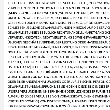
TEXTE UND SONSTIGE GEWERBLICHE SCHUTZRECHTE, INFORMATIONE
VERBUNDENEN UNTERNEHMEN ODER LIZENZGEBERN IM RAHMEN DES
„
SERVICEANGEBOTE
“), WERDEN „WIE BESEHEN“ UND „WIE VERFÜ
ODER LIZENZGEBER MACHEN ZUSICHERUNGEN ODER ÜBERNEHMEN GEW
GESETZLICH ODER IN SONSTIGER WEISE, IN BEZUG AUF DIE SERVI
SCHLIESSEN JEGLICHE GEWÄHRLEISTUNGEN IN BEZUG AUF DIE SERVI
GEWÄHRLEISTUNGEN BEZÜGLICH RECHTSMÄNGELN, MARKTGÄNGIGKEIT
VERWENDUNGSZWECK, NICHTVERLETZUNG SOWIE GEWÄHRLEISTUNGEN 
ÜBLICHEN GESCHÄFTSVERKEHR, DER LEISTUNG ODER HANDELSBRÄUCH
BESCHAFFENHEIT, MERKMALE, FUNKTIONEN, DEN LEISTUNGSUMFANG 
NOCH UNSERE VERBUNDENEN UNTERNEHMEN ODER LIZENZGEBER GEWÄ
BESCHRIEBEN DURCHGÄNGIG BZW. AUF BESTIMMTE ART UND WEISE
KORREKT, FEHLERFREI ODER FREI VON SCHÄDLICHEN KOMPONENTEN
HAFTEN FÜR: (A) FEHLER, UNGENAUIGKEITEN, VIREN, SCHADSOFTW
SYSTEMABSTÜRZE; ODER (B) UNBERECHTIGTE ZUGRIFFE AUF BZW. 
WEBSITE ODER VON DATEN, BILDERN, TEXTEN ODER SONSTIGEN INF
ODER EINER ANDEREN NATÜRLICHEN ODER JURISTISCHEN PERSON OD
GEWÄHRLEISTUNGSANSPRÜCHE, ES SEIN DENN, DIESE SIND IN DIES
UNSERE VERBUNDENEN UNTERNEHMEN ODER LIZENZGEBER FÜR EN
AUFGRUND (X) DES VERLUSTS VON VORAUSSICHTLICHEN GEWINNEN
VORTEILEN SOWIE (Y) VON INVESTITIONEN, AUFWENDUNGEN ODER VE
PARTNERPROGRAMM VORNEHMEN BZW. ÜBERNEHMEN ODER (Z) DER 