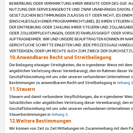
BEWERBUNG ODER VERMARKTUNG IHRER WEBSITE ODER DES GGF. AUF 
NUTZUNG DER SERVICEANGEBOTE UND ZWAR UNABHÄNGIG DAVON, O
GESETZLICHEN BESTIMMUNGEN ZULÄSSIG IST ODER NICHT, (D) EINE
(EINSCHLIESSLICH EINER PROGRAMMRICHTLINIE), (E) IHREN STEUER
DER EINTREIBUNG ODER ZAHLUNG IHRER STEUERN UND ZOLLABGAB
ODER ZOLLVERPFLICHTUNGEN, ODER (F) FAHRLÄSSIGKEIT ODER VORS
AUFTRAGNEHMER. WIR UND UNSERE BEAUFTRAGTEN KÖNNEN IM NAME
GERICHTLICHE SCHRITTE EINLEITEN UND JEDE PROZESSUALE HAND
VERTEIDIGEN, ODER UM RECHTE AUCH ZUM ZWECK DER DURCHSETZU
10.Anwendbares Recht und Streitbeilegung
Die Beilegung etwaiger Streitigkeiten, die in irgendeiner Weise mit de
angeblichen Verletzung dieser Vereinbarung), den im Rahmen dieser Ve
Geschäftsbeziehung mit uns oder unseren verbundenen Unternehmen zu
Bestimmungen zu anwendbarem Recht und Streitbeilegung in
Anhang 
11.Steuern
Steuern und damit verbundene Verpflichtungen, die in irgendeiner Wei
tatsächlichen oder angeblichen Verletzung dieser Vereinbarung), den 
Geschäftsbeziehung mit uns oder unseren verbundenen Unternehmen z
Steuerbestimmungen in
Anhang 3
.
12.Weitere Bestimmungen
Wir können von Zeit zu Zeit Mitteilungen im Zusammenhang mit dem Par