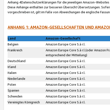
Anhang 4Datenschutzerklärungen für die jeweiligen Amazon-Websites
Diese Anhänge enthalten zur besseren Übersicht Übersetzungen. Sofe
vorgeschrieben ist, gilt im Falle von Abweichungen die englische Fass
ANHANG 1: AMAZON-GESELLSCHAFTEN UND AMAZO
Land
Amazon-Gesellschaft
Belgien
Amazon Europe Core S.à r.l.
Frankreich
Amazon Europe Core S.à r.l.(oder Amazon Fr
entsprechend der Mitteilung)
Deutschland
Amazon Europe Core S.à r.l.
Irland
Amazon Europe Core S.à r.l.
Italien
Amazon Europe Core S.à r.l.
Niederlande
Amazon Europe Core S.à r.l.
Polen
Amazon Europe Core S.à r.l.
Spanien
Amazon Europe Core S.à r.l.
Schweden
Amazon Europe Core S.à r.l.
Vereinigtes Königreich
Amazon Europe Core S.à r.l.