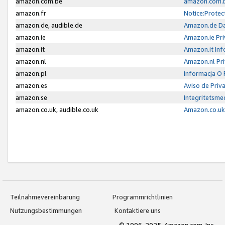
amazon.com.be
amazon.com.b
amazon.fr
Notice:Protec
amazon.de, audible.de
Amazon.de Da
amazon.ie
Amazon.ie Pri
amazon.it
Amazon.it Inf
amazon.nl
Amazon.nl Pri
amazon.pl
Informacja O
amazon.es
Aviso de Priv
amazon.se
Integritetsm
amazon.co.uk, audible.co.uk
Amazon.co.uk 
Teilnahmevereinbarung
Programmrichtlinien
Nutzungsbestimmungen
Kontaktiere uns