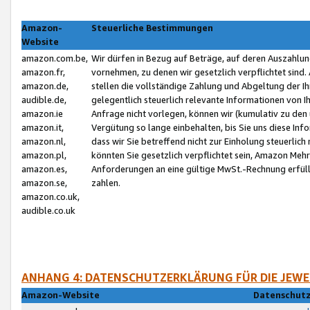
Amazon-
Steuerliche Bestimmungen
Website
amazon.com.be,
Wir dürfen in Bezug auf Beträge, auf deren Auszahlun
amazon.fr,
vornehmen, zu denen wir gesetzlich verpflichtet sind
amazon.de,
stellen die vollständige Zahlung und Abgeltung der 
audible.de,
gelegentlich steuerlich relevante Informationen von I
amazon.ie
Anfrage nicht vorlegen, können wir (kumulativ zu de
amazon.it,
Vergütung so lange einbehalten, bis Sie uns diese Inf
amazon.nl,
dass wir Sie betreffend nicht zur Einholung steuerlich 
amazon.pl,
könnten Sie gesetzlich verpflichtet sein, Amazon Meh
amazon.es,
Anforderungen an eine gültige MwSt.-Rechnung erfüllt
amazon.se,
zahlen.
amazon.co.uk,
audible.co.uk
ANHANG 4: DATENSCHUTZERKLÄRUNG FÜR DIE JEWE
Amazon-Website
Datenschutz