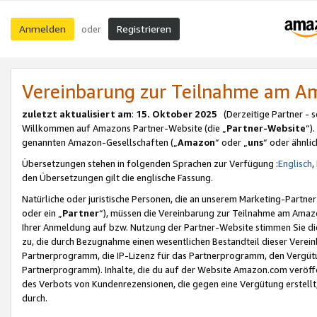
Anmelden
Registrieren
oder
Vereinbarung zur Teilnahme am 
zuletzt aktualisiert am
:
15. Oktober 2025
(Derzeitige Partner - 
Willkommen auf Amazons Partner-Website (die „
Partner-Website
“)
genannten Amazon-Gesellschaften („
Amazon
“ oder „
uns
“ oder ähnli
Übersetzungen stehen in folgenden Sprachen zur Verfügung :
Englisch
,
den Übersetzungen gilt die englische Fassung.
Natürliche oder juristische Personen, die an unserem Marketing-Partn
oder ein „
Partner
“), müssen die Vereinbarung zur Teilnahme am Ama
Ihrer Anmeldung auf bzw. Nutzung der Partner-Website stimmen Sie die
zu, die durch Bezugnahme einen wesentlichen Bestandteil dieser Verei
Partnerprogramm, die IP-Lizenz für das Partnerprogramm, den Vergütu
Partnerprogramm). Inhalte, die du auf der Website Amazon.com veröffe
des Verbots von Kundenrezensionen, die gegen eine Vergütung erstellt, 
durch.