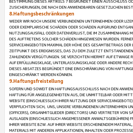
BESTIMMUNG DIESES ARTIKELS 7 BEGRÜNDET EINEN AUSSCHLUSS 
ZUSICHERUNGEN, DIE NACH DEN ANWENDBAREN GESETZLICHEN BE
8.Haftungsbeschränkungen
WEDER WIR NOCH UNSERE VERBUNDENEN UNTERNEHMEN ODER LIZEN
ODER EXEMPLARISCHE SCHÄDEN ODER SCHÄDEN AUFGRUND ENTGANG
NUTZUNGSAUSFALL ODER DATENVERLUST, DIE IM ZUSAMMENHANG MI
DES AUFTRETENS SOLCHER SCHÄDEN HINGEWIESEN WURDEN. FERN
SERVICEANGEBOTEN MAXIMAL DER HÖHE DES GESAMTBETRAGS DER 
ZEITPUNKT DES EREIGNISSES, DAS ZU DEM ZULETZT ENTSTANDENE
ZAHLENDEN VERGÜTUNGEN. SIE VERZICHTEN HIERMIT AUF ETWAIGE 
AUF ERFÜLLUNGSKLAGE, UNTERLASSUNGSKLAGE ODER ANDERE RECHT
DIESES ABSATZES BEGRÜNDET EINE EINSCHRÄNKUNG VON HAFTUNG
EINGESCHRÄNKT WERDEN KÖNNEN.
9.Haftungsfreistellung
SOFERN UND SOWEIT EIN HAFTUNGSAUSSCHLUSS NACH DEN ANWENDB
HAFTUNG FÜR ANGELEGENHEITEN AUS, DIE UNMITTELBAR ODER MITT
WEBSITE (EINSCHLIESSLICH IHRER NUTZUNG DER SERVICEANGEBOTE)
VERPFLICHTEN SICH, UNS, UNSERE VERBUNDENEN UNTERNEHMEN UN
(OFFICERS), ORGANMITGLIEDER (DIRECTORS) UND VERTRETER VON 
AUSLAGEN (EINSCHLIESSLICH ANGEMESSENER ANWALTSGEBÜHREN) FR
IHRER WEBSITE BZW. AUF IHRER WEBSITE ERSCHEINENDEM MATERIAL
MATERIALS MIT ANDEREN APPLIKATIONEN, INHALTEN ODER PROZESSE