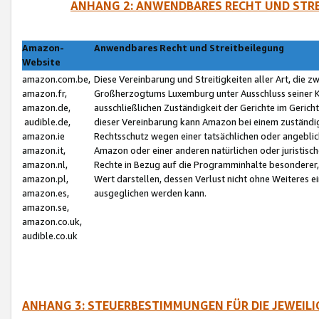
ANHANG 2: ANWENDBARES RECHT UND STRE
Amazon-
Anwendbares Recht und Streitbeilegung
Website
amazon.com.be,
Diese Vereinbarung und Streitigkeiten aller Art, die 
amazon.fr,
Großherzogtums Luxemburg unter Ausschluss seiner Kol
amazon.de,
ausschließlichen Zuständigkeit der Gerichte im Geri
audible.de,
dieser Vereinbarung kann Amazon bei einem zuständig
amazon.ie
Rechtsschutz wegen einer tatsächlichen oder angebli
amazon.it,
Amazon oder einer anderen natürlichen oder juristisc
amazon.nl,
Rechte in Bezug auf die Programminhalte besonderer,
amazon.pl,
Wert darstellen, dessen Verlust nicht ohne Weiteres e
amazon.es,
ausgeglichen werden kann.
amazon.se,
amazon.co.uk,
audible.co.uk
ANHANG 3: STEUERBESTIMMUNGEN FÜR DIE JEWEIL