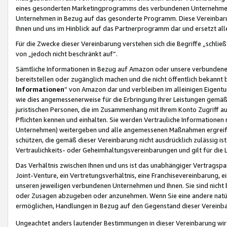
eines gesonderten Marketingprogramms des verbundenen Unternehmens
Unternehmen in Bezug auf das gesonderte Programm. Diese Vereinbarung
Ihnen und uns im Hinblick auf das Partnerprogramm dar und ersetzt al
Für die Zwecke dieser Vereinbarung verstehen sich die Begriffe „schließ
von „jedoch nicht beschränkt auf“.
Sämtliche Informationen in Bezug auf Amazon oder unsere verbunde
bereitstellen oder zugänglich machen und die nicht öffentlich bekannt bz
Informationen
“ von Amazon dar und verbleiben im alleinigen Eigent
wie dies angemessenerweise für die Erbringung Ihrer Leistungen gemäß d
juristischen Personen, die im Zusammenhang mit Ihrem Konto Zugriff au
Pflichten kennen und einhalten. Sie werden Vertrauliche Informationen 
Unternehmen) weitergeben und alle angemessenen Maßnahmen ergreifen
schützen, die gemäß dieser Vereinbarung nicht ausdrücklich zulässig is
Vertraulichkeits- oder Geheimhaltungsvereinbarungen und gilt für die
Das Verhältnis zwischen Ihnen und uns ist das unabhängiger Vertragspa
Joint-Venture, ein Vertretungsverhältnis, eine Franchisevereinbarung, 
unseren jeweiligen verbundenen Unternehmen und Ihnen. Sie sind ni
oder Zusagen abzugeben oder anzunehmen. Wenn Sie eine andere natürli
ermöglichen, Handlungen in Bezug auf den Gegenstand dieser Vereinbar
Ungeachtet anders lautender Bestimmungen in dieser Vereinbarung wird