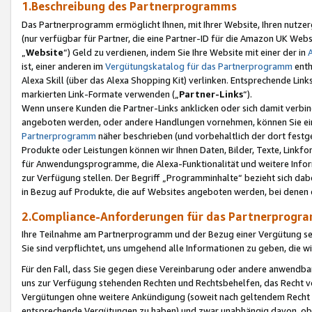
1.Beschreibung des Partnerprogramms
Das Partnerprogramm ermöglicht Ihnen, mit Ihrer Website, Ihren nutzer
(nur verfügbar für Partner, die eine Partner-ID für die Amazon UK We
„
Website
“) Geld zu verdienen, indem Sie Ihre Website mit einer der in
ist, einer anderen im
Vergütungskatalog für das Partnerprogramm
enth
Alexa Skill (über das Alexa Shopping Kit) verlinken. Entsprechende Lin
markierten Link-Formate verwenden („
Partner-Links
“).
Wenn unsere Kunden die Partner-Links anklicken oder sich damit verbi
angeboten werden, oder andere Handlungen vornehmen, können Sie eine
Partnerprogramm
näher beschrieben (und vorbehaltlich der dort festg
Produkte oder Leistungen können wir Ihnen Daten, Bilder, Texte, Linkfo
für Anwendungsprogramme, die Alexa-Funktionalität und weitere Inf
zur Verfügung stellen. Der Begriff „Programminhalte“ bezieht sich dabe
in Bezug auf Produkte, die auf Websites angeboten werden, bei denen 
2.Compliance-Anforderungen für das Partnerprog
Ihre Teilnahme am Partnerprogramm und der Bezug einer Vergütung setz
Sie sind verpflichtet, uns umgehend alle Informationen zu geben, die w
Für den Fall, dass Sie gegen diese Vereinbarung oder andere anwendba
uns zur Verfügung stehenden Rechten und Rechtsbehelfen, das Recht vo
Vergütungen ohne weitere Ankündigung (soweit nach geltendem Recht z
entsprechende Vergütungen zu haben) und zwar unabhängig davon, ob 