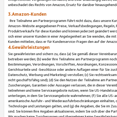
unbeschadet des Rechts von Amazon, Ersatz für darüber hinausgehen
3.Amazon-Kunden
Ihre Teilnahme am Partnerprogramm führt nicht dazu, dass unsere Kun
Amazon-Website angegebenen Preise, Verkaufsbedingungen, Regeln, Ri
Produktverkäufe für diese Kunden und können jederzeit geändert werde
sich einer unserer Kunden in einer Angelegenheit an Sie wenden, die 
Kunden mitteilen, dass er für Kundenservice-Fragen den auf der Ama
4.Gewährleistungen
Sie gewährleisten und sichern zu, dass (a) Sie gemäß dieser Vereinba
betreiben werden; (b) weder Ihre Teilnahme am Partnerprogramm noch d
Bestimmungen, Verordnungen, Vorschriften, Anordnungen, Konzessionen,
Gerichtsurteile und -beschlüsse oder andere Auflagen einer für Sie zu
Datenschutz, Werbung und Marketing) verstoßen; (c) Sie rechtswirksam 
nicht geschäftsfähig sind); (d) Sie den Nutzen der Teilnahme am Partne
Zusicherungen, Garantien oder Aussagen verlassen, die in dieser Verein
teilnehmen und keine Serviceangebote nutzen, wenn Sie US-Handelssa
unterliegen, in dem Sie Serviceangebote wahrnehmen; (f) Sie alle US
amerikanische Ausfuhr- und Wiederausfuhrbeschränkungen einhalten, 
Technologie und Leistungen gelten, und (g) die Angaben, die Sie im 
sind. Sie können Ihre Angaben aktualisieren, indem Sie sich über die 
Wir machen keine Zusicherungen und übernehmen keine Gewährleistun