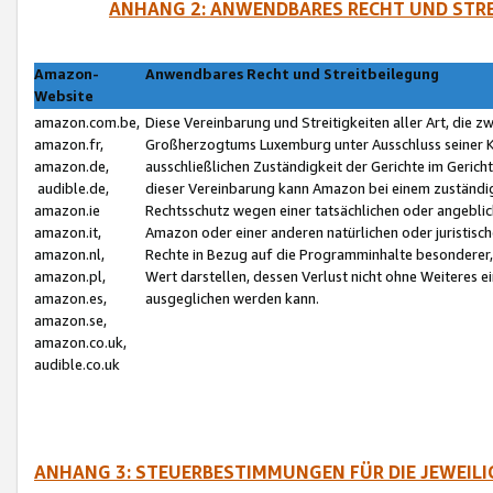
ANHANG 2: ANWENDBARES RECHT UND STRE
Amazon-
Anwendbares Recht und Streitbeilegung
Website
amazon.com.be,
Diese Vereinbarung und Streitigkeiten aller Art, die 
amazon.fr,
Großherzogtums Luxemburg unter Ausschluss seiner Kol
amazon.de,
ausschließlichen Zuständigkeit der Gerichte im Geri
audible.de,
dieser Vereinbarung kann Amazon bei einem zuständig
amazon.ie
Rechtsschutz wegen einer tatsächlichen oder angebli
amazon.it,
Amazon oder einer anderen natürlichen oder juristisc
amazon.nl,
Rechte in Bezug auf die Programminhalte besonderer,
amazon.pl,
Wert darstellen, dessen Verlust nicht ohne Weiteres e
amazon.es,
ausgeglichen werden kann.
amazon.se,
amazon.co.uk,
audible.co.uk
ANHANG 3: STEUERBESTIMMUNGEN FÜR DIE JEWEIL