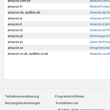
amazon.com.be
amazon.com.b
amazon.fr
Notice:Protec
amazon.de, audible.de
Amazon.de Da
amazon.ie
Amazon.ie Pri
amazon.it
Amazon.it Inf
amazon.nl
Amazon.nl Pri
amazon.pl
Informacja O
amazon.es
Aviso de Priv
amazon.se
Integritetsm
amazon.co.uk, audible.co.uk
Amazon.co.uk 
Teilnahmevereinbarung
Programmrichtlinien
Nutzungsbestimmungen
Kontaktiere uns