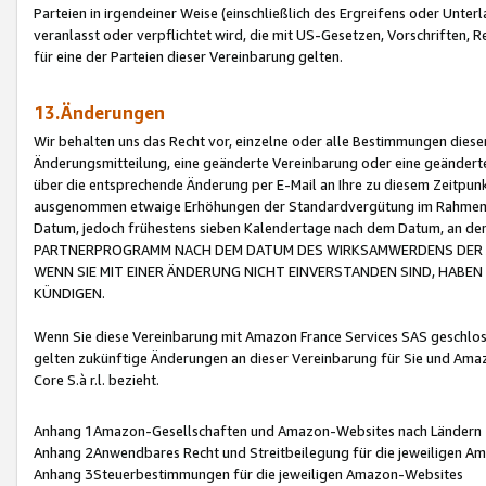
Parteien in irgendeiner Weise (einschließlich des Ergreifens oder Unt
veranlasst oder verpflichtet wird, die mit US-Gesetzen, Vorschriften,
für eine der Parteien dieser Vereinbarung gelten.
13.Änderungen
Wir behalten uns das Recht vor, einzelne oder alle Bestimmungen diese
Änderungsmitteilung, eine geänderte Vereinbarung oder eine geänderte 
über die entsprechende Änderung per E-Mail an Ihre zu diesem Zeitpun
ausgenommen etwaige Erhöhungen der Standardvergütung im Rahmen
Datum, jedoch frühestens sieben Kalendertage nach dem Datum, an de
PARTNERPROGRAMM NACH DEM DATUM DES WIRKSAMWERDENS DER Ä
WENN SIE MIT EINER ÄNDERUNG NICHT EINVERSTANDEN SIND, HABEN S
KÜNDIGEN.
Wenn Sie diese Vereinbarung mit Amazon France Services SAS geschlo
gelten zukünftige Änderungen an dieser Vereinbarung für Sie und Ama
Core S.à r.l. bezieht.
Anhang 1Amazon-Gesellschaften und Amazon-Websites nach Ländern
Anhang 2Anwendbares Recht und Streitbeilegung für die jeweiligen 
Anhang 3Steuerbestimmungen für die jeweiligen Amazon-Websites