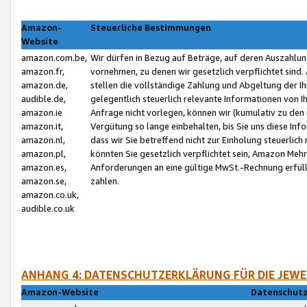
Amazon-
Steuerliche Bestimmungen
Website
amazon.com.be,
Wir dürfen in Bezug auf Beträge, auf deren Auszahlun
amazon.fr,
vornehmen, zu denen wir gesetzlich verpflichtet sind
amazon.de,
stellen die vollständige Zahlung und Abgeltung der 
audible.de,
gelegentlich steuerlich relevante Informationen von I
amazon.ie
Anfrage nicht vorlegen, können wir (kumulativ zu de
amazon.it,
Vergütung so lange einbehalten, bis Sie uns diese Inf
amazon.nl,
dass wir Sie betreffend nicht zur Einholung steuerlich 
amazon.pl,
könnten Sie gesetzlich verpflichtet sein, Amazon Meh
amazon.es,
Anforderungen an eine gültige MwSt.-Rechnung erfüllt
amazon.se,
zahlen.
amazon.co.uk,
audible.co.uk
ANHANG 4: DATENSCHUTZERKLÄRUNG FÜR DIE JEWE
Amazon-Website
Datenschutz