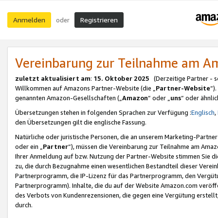
Anmelden
Registrieren
oder
Vereinbarung zur Teilnahme am 
zuletzt aktualisiert am
:
15. Oktober 2025
(Derzeitige Partner - 
Willkommen auf Amazons Partner-Website (die „
Partner-Website
“)
genannten Amazon-Gesellschaften („
Amazon
“ oder „
uns
“ oder ähnli
Übersetzungen stehen in folgenden Sprachen zur Verfügung :
Englisch
,
den Übersetzungen gilt die englische Fassung.
Natürliche oder juristische Personen, die an unserem Marketing-Partn
oder ein „
Partner
“), müssen die Vereinbarung zur Teilnahme am Ama
Ihrer Anmeldung auf bzw. Nutzung der Partner-Website stimmen Sie die
zu, die durch Bezugnahme einen wesentlichen Bestandteil dieser Verei
Partnerprogramm, die IP-Lizenz für das Partnerprogramm, den Vergütu
Partnerprogramm). Inhalte, die du auf der Website Amazon.com veröffe
des Verbots von Kundenrezensionen, die gegen eine Vergütung erstellt, 
durch.