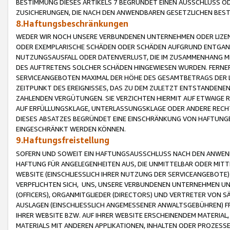
BESTIMMUNG DIESES ARTIKELS 7 BEGRÜNDET EINEN AUSSCHLUSS 
ZUSICHERUNGEN, DIE NACH DEN ANWENDBAREN GESETZLICHEN BE
8.Haftungsbeschränkungen
WEDER WIR NOCH UNSERE VERBUNDENEN UNTERNEHMEN ODER LIZEN
ODER EXEMPLARISCHE SCHÄDEN ODER SCHÄDEN AUFGRUND ENTGANG
NUTZUNGSAUSFALL ODER DATENVERLUST, DIE IM ZUSAMMENHANG MI
DES AUFTRETENS SOLCHER SCHÄDEN HINGEWIESEN WURDEN. FERN
SERVICEANGEBOTEN MAXIMAL DER HÖHE DES GESAMTBETRAGS DER 
ZEITPUNKT DES EREIGNISSES, DAS ZU DEM ZULETZT ENTSTANDENE
ZAHLENDEN VERGÜTUNGEN. SIE VERZICHTEN HIERMIT AUF ETWAIGE 
AUF ERFÜLLUNGSKLAGE, UNTERLASSUNGSKLAGE ODER ANDERE RECHT
DIESES ABSATZES BEGRÜNDET EINE EINSCHRÄNKUNG VON HAFTUNG
EINGESCHRÄNKT WERDEN KÖNNEN.
9.Haftungsfreistellung
SOFERN UND SOWEIT EIN HAFTUNGSAUSSCHLUSS NACH DEN ANWENDB
HAFTUNG FÜR ANGELEGENHEITEN AUS, DIE UNMITTELBAR ODER MITT
WEBSITE (EINSCHLIESSLICH IHRER NUTZUNG DER SERVICEANGEBOTE)
VERPFLICHTEN SICH, UNS, UNSERE VERBUNDENEN UNTERNEHMEN UN
(OFFICERS), ORGANMITGLIEDER (DIRECTORS) UND VERTRETER VON 
AUSLAGEN (EINSCHLIESSLICH ANGEMESSENER ANWALTSGEBÜHREN) FR
IHRER WEBSITE BZW. AUF IHRER WEBSITE ERSCHEINENDEM MATERIAL
MATERIALS MIT ANDEREN APPLIKATIONEN, INHALTEN ODER PROZESSE