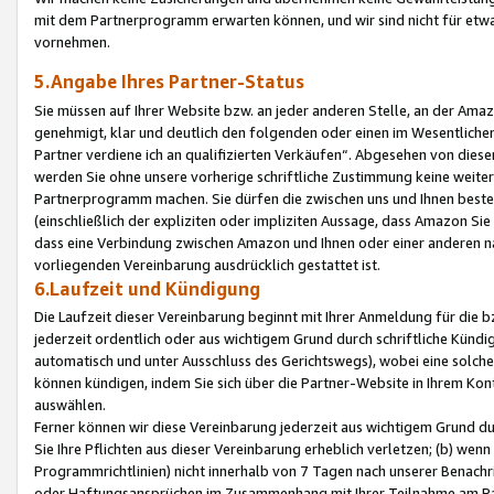
mit dem Partnerprogramm erwarten können, und wir sind nicht für etwa
vornehmen.
5.Angabe Ihres Partner-Status
Sie müssen auf Ihrer Website bzw. an jeder anderen Stelle, an der Am
genehmigt, klar und deutlich den folgenden oder einen im Wesentlichen
Partner verdiene ich an qualifizierten Verkäufen“. Abgesehen von die
werden Sie ohne unsere vorherige schriftliche Zustimmung keine weite
Partnerprogramm machen. Sie dürfen die zwischen uns und Ihnen best
(einschließlich der expliziten oder impliziten Aussage, dass Amazon Si
dass eine Verbindung zwischen Amazon und Ihnen oder einer anderen natü
vorliegenden Vereinbarung ausdrücklich gestattet ist.
6.Laufzeit und Kündigung
Die Laufzeit dieser Vereinbarung beginnt mit Ihrer Anmeldung für die 
jederzeit ordentlich oder aus wichtigem Grund durch schriftliche Kündi
automatisch und unter Ausschluss des Gerichtswegs), wobei eine solch
können kündigen, indem Sie sich über die Partner-Website in Ihrem Ko
auswählen.
Ferner können wir diese Vereinbarung jederzeit aus wichtigem Grund dur
Sie Ihre Pflichten aus dieser Vereinbarung erheblich verletzen; (b) wen
Programmrichtlinien) nicht innerhalb von 7 Tagen nach unserer Benachr
oder Haftungsansprüchen im Zusammenhang mit Ihrer Teilnahme am Pa