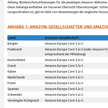
Anhang 4Datenschutzerklärungen für die jeweiligen Amazon-Websites
Diese Anhänge enthalten zur besseren Übersicht Übersetzungen. Sofe
vorgeschrieben ist, gilt im Falle von Abweichungen die englische Fass
ANHANG 1: AMAZON-GESELLSCHAFTEN UND AMAZO
Land
Amazon-Gesellschaft
Belgien
Amazon Europe Core S.à r.l.
Frankreich
Amazon Europe Core S.à r.l.(oder Amazon Fr
entsprechend der Mitteilung)
Deutschland
Amazon Europe Core S.à r.l.
Irland
Amazon Europe Core S.à r.l.
Italien
Amazon Europe Core S.à r.l.
Niederlande
Amazon Europe Core S.à r.l.
Polen
Amazon Europe Core S.à r.l.
Spanien
Amazon Europe Core S.à r.l.
Schweden
Amazon Europe Core S.à r.l.
Vereinigtes Königreich
Amazon Europe Core S.à r.l.