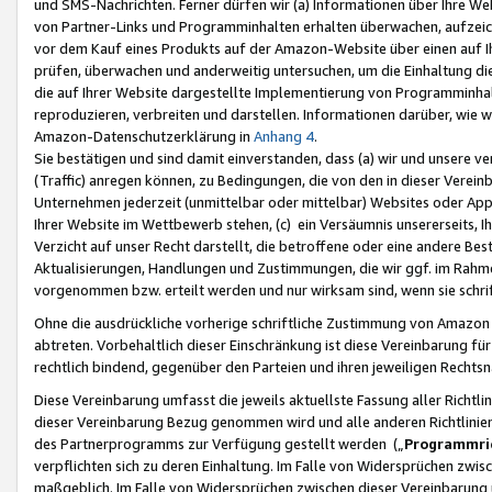
und SMS-Nachrichten. Ferner dürfen wir (a) Informationen über Ihre We
von Partner-Links und Programminhalten erhalten überwachen, aufzei
vor dem Kauf eines Produkts auf der Amazon-Website über einen auf Ih
prüfen, überwachen und anderweitig untersuchen, um die Einhaltung dies
die auf Ihrer Website dargestellte Implementierung von Programminhalt
reproduzieren, verbreiten und darstellen. Informationen darüber, wie w
Amazon-Datenschutzerklärung in
Anhang 4
.
Sie bestätigen und sind damit einverstanden, dass (a) wir und unsere 
(Traffic) anregen können, zu Bedingungen, die von den in dieser Vere
Unternehmen jederzeit (unmittelbar oder mittelbar) Websites oder Appl
Ihrer Website im Wettbewerb stehen, (c) ein Versäumnis unsererseits, I
Verzicht auf unser Recht darstellt, die betroffene oder eine andere B
Aktualisierungen, Handlungen und Zustimmungen, die wir ggf. im Rahme
vorgenommen bzw. erteilt werden und nur wirksam sind, wenn sie schri
Ohne die ausdrückliche vorherige schriftliche Zustimmung von Amazon
abtreten. Vorbehaltlich dieser Einschränkung ist diese Vereinbarung f
rechtlich bindend, gegenüber den Parteien und ihren jeweiligen Rech
Diese Vereinbarung umfasst die jeweils aktuellste Fassung aller Richtli
dieser Vereinbarung Bezug genommen wird und alle anderen Richtlinie
des Partnerprogramms zur Verfügung gestellt werden („
Programmric
verpflichten sich zu deren Einhaltung. Im Falle von Widersprüchen zwi
maßgeblich. Im Falle von Widersprüchen zwischen dieser Vereinbarun