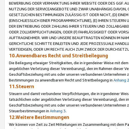
BEWERBUNG ODER VERMARKTUNG IHRER WEBSITE ODER DES GGF. AUF 
NUTZUNG DER SERVICEANGEBOTE UND ZWAR UNABHÄNGIG DAVON, O
GESETZLICHEN BESTIMMUNGEN ZULÄSSIG IST ODER NICHT, (D) EINE
(EINSCHLIESSLICH EINER PROGRAMMRICHTLINIE), (E) IHREN STEUER
DER EINTREIBUNG ODER ZAHLUNG IHRER STEUERN UND ZOLLABGAB
ODER ZOLLVERPFLICHTUNGEN, ODER (F) FAHRLÄSSIGKEIT ODER VORS
AUFTRAGNEHMER. WIR UND UNSERE BEAUFTRAGTEN KÖNNEN IM NAME
GERICHTLICHE SCHRITTE EINLEITEN UND JEDE PROZESSUALE HAND
VERTEIDIGEN, ODER UM RECHTE AUCH ZUM ZWECK DER DURCHSETZU
10.Anwendbares Recht und Streitbeilegung
Die Beilegung etwaiger Streitigkeiten, die in irgendeiner Weise mit de
angeblichen Verletzung dieser Vereinbarung), den im Rahmen dieser Ve
Geschäftsbeziehung mit uns oder unseren verbundenen Unternehmen zu
Bestimmungen zu anwendbarem Recht und Streitbeilegung in
Anhang 
11.Steuern
Steuern und damit verbundene Verpflichtungen, die in irgendeiner Wei
tatsächlichen oder angeblichen Verletzung dieser Vereinbarung), den 
Geschäftsbeziehung mit uns oder unseren verbundenen Unternehmen z
Steuerbestimmungen in
Anhang 3
.
12.Weitere Bestimmungen
Wir können von Zeit zu Zeit Mitteilungen im Zusammenhang mit dem Par