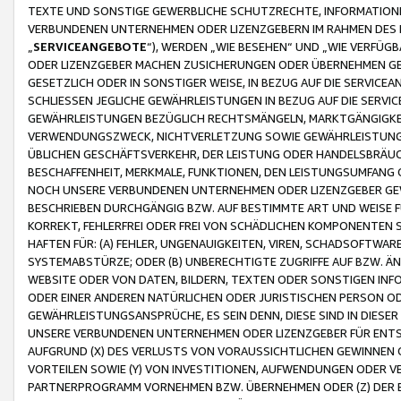
TEXTE UND SONSTIGE GEWERBLICHE SCHUTZRECHTE, INFORMATIONE
VERBUNDENEN UNTERNEHMEN ODER LIZENZGEBERN IM RAHMEN DES
„
SERVICEANGEBOTE
“), WERDEN „WIE BESEHEN“ UND „WIE VERFÜ
ODER LIZENZGEBER MACHEN ZUSICHERUNGEN ODER ÜBERNEHMEN GEW
GESETZLICH ODER IN SONSTIGER WEISE, IN BEZUG AUF DIE SERVI
SCHLIESSEN JEGLICHE GEWÄHRLEISTUNGEN IN BEZUG AUF DIE SERVI
GEWÄHRLEISTUNGEN BEZÜGLICH RECHTSMÄNGELN, MARKTGÄNGIGKEIT
VERWENDUNGSZWECK, NICHTVERLETZUNG SOWIE GEWÄHRLEISTUNGEN 
ÜBLICHEN GESCHÄFTSVERKEHR, DER LEISTUNG ODER HANDELSBRÄUCH
BESCHAFFENHEIT, MERKMALE, FUNKTIONEN, DEN LEISTUNGSUMFANG 
NOCH UNSERE VERBUNDENEN UNTERNEHMEN ODER LIZENZGEBER GEWÄ
BESCHRIEBEN DURCHGÄNGIG BZW. AUF BESTIMMTE ART UND WEISE
KORREKT, FEHLERFREI ODER FREI VON SCHÄDLICHEN KOMPONENTEN
HAFTEN FÜR: (A) FEHLER, UNGENAUIGKEITEN, VIREN, SCHADSOFTW
SYSTEMABSTÜRZE; ODER (B) UNBERECHTIGTE ZUGRIFFE AUF BZW. 
WEBSITE ODER VON DATEN, BILDERN, TEXTEN ODER SONSTIGEN INF
ODER EINER ANDEREN NATÜRLICHEN ODER JURISTISCHEN PERSON OD
GEWÄHRLEISTUNGSANSPRÜCHE, ES SEIN DENN, DIESE SIND IN DIES
UNSERE VERBUNDENEN UNTERNEHMEN ODER LIZENZGEBER FÜR EN
AUFGRUND (X) DES VERLUSTS VON VORAUSSICHTLICHEN GEWINNEN
VORTEILEN SOWIE (Y) VON INVESTITIONEN, AUFWENDUNGEN ODER VE
PARTNERPROGRAMM VORNEHMEN BZW. ÜBERNEHMEN ODER (Z) DER 