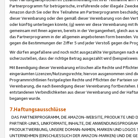
Partnerprogramm für betrügerische, irreführende oder illegale Zwecke
Amazon durch Sie oder Ihre Teilnahme am Partnerprogramm beschädig
dieser Vereinbarung oder den gemäß dieser Vereinbarung von den Vertr
oder künftig unterliegen könnte; (g) wenn wir diese Vereinbarung mit I
gemeinsam mit Ihnen agieren, bereits in der Vergangenheit, gleich aus
das Partnerprogramm in der allgemein angebotenen Form beenden. Vors
gegen die Bestimmungen der Ziffer 5 und jeder Verstoß gegen die Prog
Wir dürfen angefallene und noch nicht ausgezahlte Vergütungen nach 
sicherzustellen, dass der richtige Betrag ausgezahlt wird (beispielsw
Mit Beendigung dieser Vereinbarung erlöschen alle Rechte und Pflichte
eingeräumten Lizenzen/Nutzungsrechte; hiervon ausgenommen sind die in 
Programmrichtlinien festgelegten Rechte und Pflichten der Parteien sow
Vereinbarung, die nach Beendigung dieser Vereinbarung fortbestehen. D
entstandenen Verbindlichkeiten aus dieser Vereinbarung und der Haft
begangen wurde.
7.Haftungsausschlüsse
DAS PARTNERPROGRAMM, DIE AMAZON-WEBSITE, PRODUKTE UND DI
PARTNER-LINKS, LINKFORMATE, INHALTE, DIE ANWENDUNGSPROGR
PRODUKTWERBUNG, UNSERE DOMAIN-NAMEN, MARKEN UND LOGOS S
UNTERNEHMEN (EINSCHLIESSLICH DER AMAZON-MARKEN) UND DIE GE