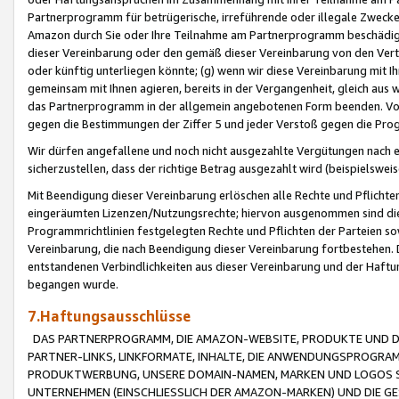
Partnerprogramm für betrügerische, irreführende oder illegale Zwecke
Amazon durch Sie oder Ihre Teilnahme am Partnerprogramm beschädig
dieser Vereinbarung oder den gemäß dieser Vereinbarung von den Vertr
oder künftig unterliegen könnte; (g) wenn wir diese Vereinbarung mit I
gemeinsam mit Ihnen agieren, bereits in der Vergangenheit, gleich aus
das Partnerprogramm in der allgemein angebotenen Form beenden. Vors
gegen die Bestimmungen der Ziffer 5 und jeder Verstoß gegen die Prog
Wir dürfen angefallene und noch nicht ausgezahlte Vergütungen nach 
sicherzustellen, dass der richtige Betrag ausgezahlt wird (beispielsw
Mit Beendigung dieser Vereinbarung erlöschen alle Rechte und Pflichte
eingeräumten Lizenzen/Nutzungsrechte; hiervon ausgenommen sind die in 
Programmrichtlinien festgelegten Rechte und Pflichten der Parteien sow
Vereinbarung, die nach Beendigung dieser Vereinbarung fortbestehen. D
entstandenen Verbindlichkeiten aus dieser Vereinbarung und der Haft
begangen wurde.
7.Haftungsausschlüsse
DAS PARTNERPROGRAMM, DIE AMAZON-WEBSITE, PRODUKTE UND DI
PARTNER-LINKS, LINKFORMATE, INHALTE, DIE ANWENDUNGSPROGR
PRODUKTWERBUNG, UNSERE DOMAIN-NAMEN, MARKEN UND LOGOS S
UNTERNEHMEN (EINSCHLIESSLICH DER AMAZON-MARKEN) UND DIE GE