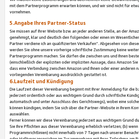
mit dem Partnerprogramm erwarten können, und wir sind nicht für etwa
vornehmen.
5.Angabe Ihres Partner-Status
Sie müssen auf Ihrer Website bzw. an jeder anderen Stelle, an der Am
genehmigt, klar und deutlich den folgenden oder einen im Wesentlichen
Partner verdiene ich an qualifizierten Verkäufen“. Abgesehen von die
werden Sie ohne unsere vorherige schriftliche Zustimmung keine weite
Partnerprogramm machen. Sie dürfen die zwischen uns und Ihnen best
(einschließlich der expliziten oder impliziten Aussage, dass Amazon Si
dass eine Verbindung zwischen Amazon und Ihnen oder einer anderen natü
vorliegenden Vereinbarung ausdrücklich gestattet ist.
6.Laufzeit und Kündigung
Die Laufzeit dieser Vereinbarung beginnt mit Ihrer Anmeldung für die 
jederzeit ordentlich oder aus wichtigem Grund durch schriftliche Kündi
automatisch und unter Ausschluss des Gerichtswegs), wobei eine solch
können kündigen, indem Sie sich über die Partner-Website in Ihrem Ko
auswählen.
Ferner können wir diese Vereinbarung jederzeit aus wichtigem Grund dur
Sie Ihre Pflichten aus dieser Vereinbarung erheblich verletzen; (b) wen
Programmrichtlinien) nicht innerhalb von 7 Tagen nach unserer Benachr
oder Haftungsansprüchen im Zusammenhang mit Ihrer Teilnahme am Pa