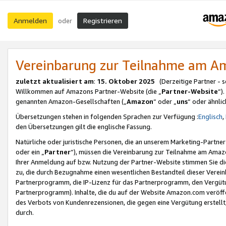
Anmelden
Registrieren
oder
Vereinbarung zur Teilnahme am 
zuletzt aktualisiert am
:
15. Oktober 2025
(Derzeitige Partner - 
Willkommen auf Amazons Partner-Website (die „
Partner-Website
“)
genannten Amazon-Gesellschaften („
Amazon
“ oder „
uns
“ oder ähnli
Übersetzungen stehen in folgenden Sprachen zur Verfügung :
Englisch
,
den Übersetzungen gilt die englische Fassung.
Natürliche oder juristische Personen, die an unserem Marketing-Partn
oder ein „
Partner
“), müssen die Vereinbarung zur Teilnahme am Ama
Ihrer Anmeldung auf bzw. Nutzung der Partner-Website stimmen Sie die
zu, die durch Bezugnahme einen wesentlichen Bestandteil dieser Verei
Partnerprogramm, die IP-Lizenz für das Partnerprogramm, den Vergütu
Partnerprogramm). Inhalte, die du auf der Website Amazon.com veröffe
des Verbots von Kundenrezensionen, die gegen eine Vergütung erstellt, 
durch.