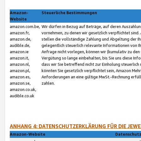
Amazon-
Steuerliche Bestimmungen
Website
amazon.com.be,
Wir dürfen in Bezug auf Beträge, auf deren Auszahlun
amazon.fr,
vornehmen, zu denen wir gesetzlich verpflichtet sind
amazon.de,
stellen die vollständige Zahlung und Abgeltung der 
audible.de,
gelegentlich steuerlich relevante Informationen von I
amazon.ie
Anfrage nicht vorlegen, können wir (kumulativ zu de
amazon.it,
Vergütung so lange einbehalten, bis Sie uns diese Inf
amazon.nl,
dass wir Sie betreffend nicht zur Einholung steuerlich 
amazon.pl,
könnten Sie gesetzlich verpflichtet sein, Amazon Meh
amazon.es,
Anforderungen an eine gültige MwSt.-Rechnung erfüllt
amazon.se,
zahlen.
amazon.co.uk,
audible.co.uk
ANHANG 4: DATENSCHUTZERKLÄRUNG FÜR DIE JEWE
Amazon-Website
Datenschutz