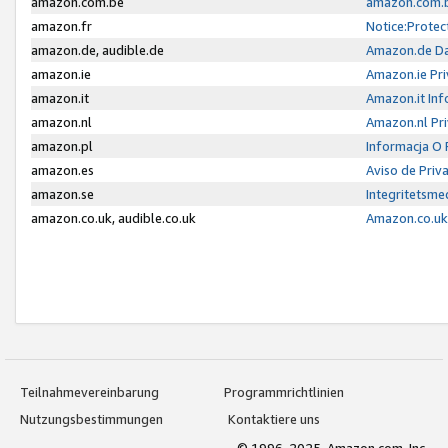
amazon.com.be
amazon.com.b
amazon.fr
Notice:Protec
amazon.de, audible.de
Amazon.de Da
amazon.ie
Amazon.ie Pri
amazon.it
Amazon.it Inf
amazon.nl
Amazon.nl Pri
amazon.pl
Informacja O
amazon.es
Aviso de Priv
amazon.se
Integritetsm
amazon.co.uk, audible.co.uk
Amazon.co.uk 
Teilnahmevereinbarung
Programmrichtlinien
Nutzungsbestimmungen
Kontaktiere uns