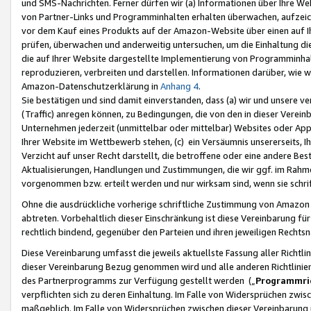
und SMS-Nachrichten. Ferner dürfen wir (a) Informationen über Ihre We
von Partner-Links und Programminhalten erhalten überwachen, aufzei
vor dem Kauf eines Produkts auf der Amazon-Website über einen auf Ih
prüfen, überwachen und anderweitig untersuchen, um die Einhaltung dies
die auf Ihrer Website dargestellte Implementierung von Programminhalt
reproduzieren, verbreiten und darstellen. Informationen darüber, wie w
Amazon-Datenschutzerklärung in
Anhang 4
.
Sie bestätigen und sind damit einverstanden, dass (a) wir und unsere 
(Traffic) anregen können, zu Bedingungen, die von den in dieser Vere
Unternehmen jederzeit (unmittelbar oder mittelbar) Websites oder Appl
Ihrer Website im Wettbewerb stehen, (c) ein Versäumnis unsererseits, I
Verzicht auf unser Recht darstellt, die betroffene oder eine andere B
Aktualisierungen, Handlungen und Zustimmungen, die wir ggf. im Rahme
vorgenommen bzw. erteilt werden und nur wirksam sind, wenn sie schri
Ohne die ausdrückliche vorherige schriftliche Zustimmung von Amazon
abtreten. Vorbehaltlich dieser Einschränkung ist diese Vereinbarung f
rechtlich bindend, gegenüber den Parteien und ihren jeweiligen Rech
Diese Vereinbarung umfasst die jeweils aktuellste Fassung aller Richtli
dieser Vereinbarung Bezug genommen wird und alle anderen Richtlinie
des Partnerprogramms zur Verfügung gestellt werden („
Programmric
verpflichten sich zu deren Einhaltung. Im Falle von Widersprüchen zwi
maßgeblich. Im Falle von Widersprüchen zwischen dieser Vereinbarun