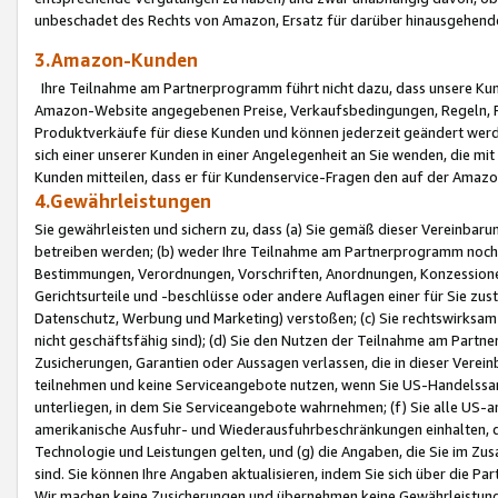
unbeschadet des Rechts von Amazon, Ersatz für darüber hinausgehen
3.Amazon-Kunden
Ihre Teilnahme am Partnerprogramm führt nicht dazu, dass unsere Kun
Amazon-Website angegebenen Preise, Verkaufsbedingungen, Regeln, Ri
Produktverkäufe für diese Kunden und können jederzeit geändert werde
sich einer unserer Kunden in einer Angelegenheit an Sie wenden, die 
Kunden mitteilen, dass er für Kundenservice-Fragen den auf der Ama
4.Gewährleistungen
Sie gewährleisten und sichern zu, dass (a) Sie gemäß dieser Vereinba
betreiben werden; (b) weder Ihre Teilnahme am Partnerprogramm noch d
Bestimmungen, Verordnungen, Vorschriften, Anordnungen, Konzessionen,
Gerichtsurteile und -beschlüsse oder andere Auflagen einer für Sie zu
Datenschutz, Werbung und Marketing) verstoßen; (c) Sie rechtswirksam 
nicht geschäftsfähig sind); (d) Sie den Nutzen der Teilnahme am Partne
Zusicherungen, Garantien oder Aussagen verlassen, die in dieser Verein
teilnehmen und keine Serviceangebote nutzen, wenn Sie US-Handelssa
unterliegen, in dem Sie Serviceangebote wahrnehmen; (f) Sie alle US
amerikanische Ausfuhr- und Wiederausfuhrbeschränkungen einhalten, 
Technologie und Leistungen gelten, und (g) die Angaben, die Sie im 
sind. Sie können Ihre Angaben aktualisieren, indem Sie sich über die 
Wir machen keine Zusicherungen und übernehmen keine Gewährleistun