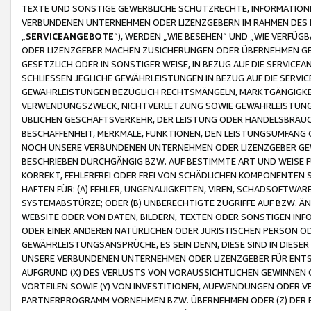
TEXTE UND SONSTIGE GEWERBLICHE SCHUTZRECHTE, INFORMATIONE
VERBUNDENEN UNTERNEHMEN ODER LIZENZGEBERN IM RAHMEN DES
„
SERVICEANGEBOTE
“), WERDEN „WIE BESEHEN“ UND „WIE VERFÜ
ODER LIZENZGEBER MACHEN ZUSICHERUNGEN ODER ÜBERNEHMEN GEW
GESETZLICH ODER IN SONSTIGER WEISE, IN BEZUG AUF DIE SERVI
SCHLIESSEN JEGLICHE GEWÄHRLEISTUNGEN IN BEZUG AUF DIE SERVI
GEWÄHRLEISTUNGEN BEZÜGLICH RECHTSMÄNGELN, MARKTGÄNGIGKEIT
VERWENDUNGSZWECK, NICHTVERLETZUNG SOWIE GEWÄHRLEISTUNGEN 
ÜBLICHEN GESCHÄFTSVERKEHR, DER LEISTUNG ODER HANDELSBRÄUCH
BESCHAFFENHEIT, MERKMALE, FUNKTIONEN, DEN LEISTUNGSUMFANG 
NOCH UNSERE VERBUNDENEN UNTERNEHMEN ODER LIZENZGEBER GEWÄ
BESCHRIEBEN DURCHGÄNGIG BZW. AUF BESTIMMTE ART UND WEISE
KORREKT, FEHLERFREI ODER FREI VON SCHÄDLICHEN KOMPONENTEN
HAFTEN FÜR: (A) FEHLER, UNGENAUIGKEITEN, VIREN, SCHADSOFTW
SYSTEMABSTÜRZE; ODER (B) UNBERECHTIGTE ZUGRIFFE AUF BZW. 
WEBSITE ODER VON DATEN, BILDERN, TEXTEN ODER SONSTIGEN INF
ODER EINER ANDEREN NATÜRLICHEN ODER JURISTISCHEN PERSON OD
GEWÄHRLEISTUNGSANSPRÜCHE, ES SEIN DENN, DIESE SIND IN DIES
UNSERE VERBUNDENEN UNTERNEHMEN ODER LIZENZGEBER FÜR EN
AUFGRUND (X) DES VERLUSTS VON VORAUSSICHTLICHEN GEWINNEN
VORTEILEN SOWIE (Y) VON INVESTITIONEN, AUFWENDUNGEN ODER VE
PARTNERPROGRAMM VORNEHMEN BZW. ÜBERNEHMEN ODER (Z) DER 