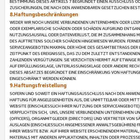
BESTIMMUNG DIESES ARTIKELS 7 BEGRÜNDET EINEN AUSSCHLUSS 
ZUSICHERUNGEN, DIE NACH DEN ANWENDBAREN GESETZLICHEN BE
8.Haftungsbeschränkungen
WEDER WIR NOCH UNSERE VERBUNDENEN UNTERNEHMEN ODER LIZEN
ODER EXEMPLARISCHE SCHÄDEN ODER SCHÄDEN AUFGRUND ENTGANG
NUTZUNGSAUSFALL ODER DATENVERLUST, DIE IM ZUSAMMENHANG MI
DES AUFTRETENS SOLCHER SCHÄDEN HINGEWIESEN WURDEN. FERN
SERVICEANGEBOTEN MAXIMAL DER HÖHE DES GESAMTBETRAGS DER 
ZEITPUNKT DES EREIGNISSES, DAS ZU DEM ZULETZT ENTSTANDENE
ZAHLENDEN VERGÜTUNGEN. SIE VERZICHTEN HIERMIT AUF ETWAIGE 
AUF ERFÜLLUNGSKLAGE, UNTERLASSUNGSKLAGE ODER ANDERE RECHT
DIESES ABSATZES BEGRÜNDET EINE EINSCHRÄNKUNG VON HAFTUNG
EINGESCHRÄNKT WERDEN KÖNNEN.
9.Haftungsfreistellung
SOFERN UND SOWEIT EIN HAFTUNGSAUSSCHLUSS NACH DEN ANWENDB
HAFTUNG FÜR ANGELEGENHEITEN AUS, DIE UNMITTELBAR ODER MITT
WEBSITE (EINSCHLIESSLICH IHRER NUTZUNG DER SERVICEANGEBOTE)
VERPFLICHTEN SICH, UNS, UNSERE VERBUNDENEN UNTERNEHMEN UN
(OFFICERS), ORGANMITGLIEDER (DIRECTORS) UND VERTRETER VON 
AUSLAGEN (EINSCHLIESSLICH ANGEMESSENER ANWALTSGEBÜHREN) FR
IHRER WEBSITE BZW. AUF IHRER WEBSITE ERSCHEINENDEM MATERIAL
MATERIALS MIT ANDEREN APPLIKATIONEN, INHALTEN ODER PROZESSE