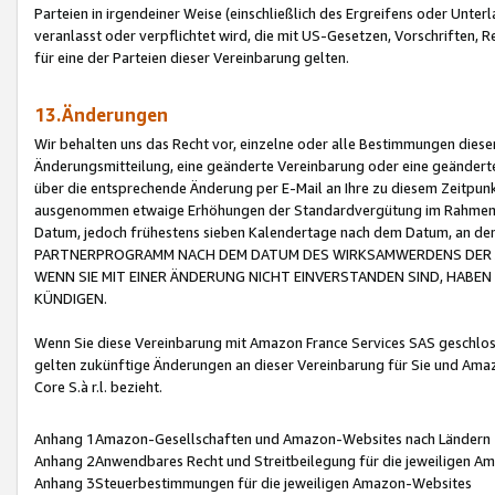
Parteien in irgendeiner Weise (einschließlich des Ergreifens oder Unt
veranlasst oder verpflichtet wird, die mit US-Gesetzen, Vorschriften,
für eine der Parteien dieser Vereinbarung gelten.
13.Änderungen
Wir behalten uns das Recht vor, einzelne oder alle Bestimmungen diese
Änderungsmitteilung, eine geänderte Vereinbarung oder eine geänderte 
über die entsprechende Änderung per E-Mail an Ihre zu diesem Zeitpun
ausgenommen etwaige Erhöhungen der Standardvergütung im Rahmen
Datum, jedoch frühestens sieben Kalendertage nach dem Datum, an de
PARTNERPROGRAMM NACH DEM DATUM DES WIRKSAMWERDENS DER Ä
WENN SIE MIT EINER ÄNDERUNG NICHT EINVERSTANDEN SIND, HABEN S
KÜNDIGEN.
Wenn Sie diese Vereinbarung mit Amazon France Services SAS geschlo
gelten zukünftige Änderungen an dieser Vereinbarung für Sie und Ama
Core S.à r.l. bezieht.
Anhang 1Amazon-Gesellschaften und Amazon-Websites nach Ländern
Anhang 2Anwendbares Recht und Streitbeilegung für die jeweiligen 
Anhang 3Steuerbestimmungen für die jeweiligen Amazon-Websites