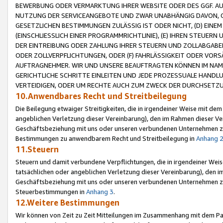
BEWERBUNG ODER VERMARKTUNG IHRER WEBSITE ODER DES GGF. AUF 
NUTZUNG DER SERVICEANGEBOTE UND ZWAR UNABHÄNGIG DAVON, O
GESETZLICHEN BESTIMMUNGEN ZULÄSSIG IST ODER NICHT, (D) EINE
(EINSCHLIESSLICH EINER PROGRAMMRICHTLINIE), (E) IHREN STEUER
DER EINTREIBUNG ODER ZAHLUNG IHRER STEUERN UND ZOLLABGAB
ODER ZOLLVERPFLICHTUNGEN, ODER (F) FAHRLÄSSIGKEIT ODER VORS
AUFTRAGNEHMER. WIR UND UNSERE BEAUFTRAGTEN KÖNNEN IM NAME
GERICHTLICHE SCHRITTE EINLEITEN UND JEDE PROZESSUALE HAND
VERTEIDIGEN, ODER UM RECHTE AUCH ZUM ZWECK DER DURCHSETZU
10.Anwendbares Recht und Streitbeilegung
Die Beilegung etwaiger Streitigkeiten, die in irgendeiner Weise mit de
angeblichen Verletzung dieser Vereinbarung), den im Rahmen dieser Ve
Geschäftsbeziehung mit uns oder unseren verbundenen Unternehmen zu
Bestimmungen zu anwendbarem Recht und Streitbeilegung in
Anhang 
11.Steuern
Steuern und damit verbundene Verpflichtungen, die in irgendeiner Wei
tatsächlichen oder angeblichen Verletzung dieser Vereinbarung), den 
Geschäftsbeziehung mit uns oder unseren verbundenen Unternehmen z
Steuerbestimmungen in
Anhang 3
.
12.Weitere Bestimmungen
Wir können von Zeit zu Zeit Mitteilungen im Zusammenhang mit dem Par