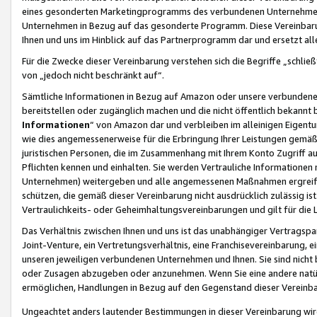
eines gesonderten Marketingprogramms des verbundenen Unternehmens
Unternehmen in Bezug auf das gesonderte Programm. Diese Vereinbarung
Ihnen und uns im Hinblick auf das Partnerprogramm dar und ersetzt al
Für die Zwecke dieser Vereinbarung verstehen sich die Begriffe „schließ
von „jedoch nicht beschränkt auf“.
Sämtliche Informationen in Bezug auf Amazon oder unsere verbunde
bereitstellen oder zugänglich machen und die nicht öffentlich bekannt bz
Informationen
“ von Amazon dar und verbleiben im alleinigen Eigent
wie dies angemessenerweise für die Erbringung Ihrer Leistungen gemäß d
juristischen Personen, die im Zusammenhang mit Ihrem Konto Zugriff au
Pflichten kennen und einhalten. Sie werden Vertrauliche Informationen 
Unternehmen) weitergeben und alle angemessenen Maßnahmen ergreifen
schützen, die gemäß dieser Vereinbarung nicht ausdrücklich zulässig is
Vertraulichkeits- oder Geheimhaltungsvereinbarungen und gilt für die
Das Verhältnis zwischen Ihnen und uns ist das unabhängiger Vertragspa
Joint-Venture, ein Vertretungsverhältnis, eine Franchisevereinbarung, 
unseren jeweiligen verbundenen Unternehmen und Ihnen. Sie sind ni
oder Zusagen abzugeben oder anzunehmen. Wenn Sie eine andere natürli
ermöglichen, Handlungen in Bezug auf den Gegenstand dieser Vereinbar
Ungeachtet anders lautender Bestimmungen in dieser Vereinbarung wird