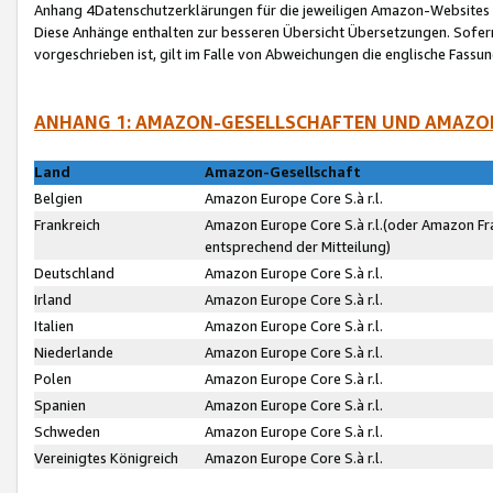
Anhang 4Datenschutzerklärungen für die jeweiligen Amazon-Websites
Diese Anhänge enthalten zur besseren Übersicht Übersetzungen. Sofe
vorgeschrieben ist, gilt im Falle von Abweichungen die englische Fass
ANHANG 1: AMAZON-GESELLSCHAFTEN UND AMAZO
Land
Amazon-Gesellschaft
Belgien
Amazon Europe Core S.à r.l.
Frankreich
Amazon Europe Core S.à r.l.(oder Amazon Fr
entsprechend der Mitteilung)
Deutschland
Amazon Europe Core S.à r.l.
Irland
Amazon Europe Core S.à r.l.
Italien
Amazon Europe Core S.à r.l.
Niederlande
Amazon Europe Core S.à r.l.
Polen
Amazon Europe Core S.à r.l.
Spanien
Amazon Europe Core S.à r.l.
Schweden
Amazon Europe Core S.à r.l.
Vereinigtes Königreich
Amazon Europe Core S.à r.l.