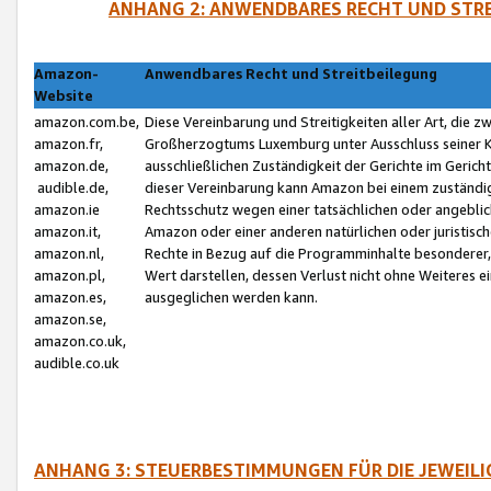
ANHANG 2: ANWENDBARES RECHT UND STRE
Amazon-
Anwendbares Recht und Streitbeilegung
Website
amazon.com.be,
Diese Vereinbarung und Streitigkeiten aller Art, die 
amazon.fr,
Großherzogtums Luxemburg unter Ausschluss seiner Kol
amazon.de,
ausschließlichen Zuständigkeit der Gerichte im Geri
audible.de,
dieser Vereinbarung kann Amazon bei einem zuständig
amazon.ie
Rechtsschutz wegen einer tatsächlichen oder angebli
amazon.it,
Amazon oder einer anderen natürlichen oder juristisc
amazon.nl,
Rechte in Bezug auf die Programminhalte besonderer,
amazon.pl,
Wert darstellen, dessen Verlust nicht ohne Weiteres e
amazon.es,
ausgeglichen werden kann.
amazon.se,
amazon.co.uk,
audible.co.uk
ANHANG 3: STEUERBESTIMMUNGEN FÜR DIE JEWEIL