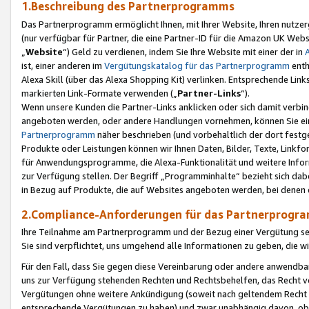
1.Beschreibung des Partnerprogramms
Das Partnerprogramm ermöglicht Ihnen, mit Ihrer Website, Ihren nutzer
(nur verfügbar für Partner, die eine Partner-ID für die Amazon UK We
„
Website
“) Geld zu verdienen, indem Sie Ihre Website mit einer der in
ist, einer anderen im
Vergütungskatalog für das Partnerprogramm
enth
Alexa Skill (über das Alexa Shopping Kit) verlinken. Entsprechende Lin
markierten Link-Formate verwenden („
Partner-Links
“).
Wenn unsere Kunden die Partner-Links anklicken oder sich damit verbi
angeboten werden, oder andere Handlungen vornehmen, können Sie eine
Partnerprogramm
näher beschrieben (und vorbehaltlich der dort festg
Produkte oder Leistungen können wir Ihnen Daten, Bilder, Texte, Linkfo
für Anwendungsprogramme, die Alexa-Funktionalität und weitere Inf
zur Verfügung stellen. Der Begriff „Programminhalte“ bezieht sich dabe
in Bezug auf Produkte, die auf Websites angeboten werden, bei denen 
2.Compliance-Anforderungen für das Partnerprog
Ihre Teilnahme am Partnerprogramm und der Bezug einer Vergütung setz
Sie sind verpflichtet, uns umgehend alle Informationen zu geben, die w
Für den Fall, dass Sie gegen diese Vereinbarung oder andere anwendba
uns zur Verfügung stehenden Rechten und Rechtsbehelfen, das Recht vo
Vergütungen ohne weitere Ankündigung (soweit nach geltendem Recht z
entsprechende Vergütungen zu haben) und zwar unabhängig davon, ob 