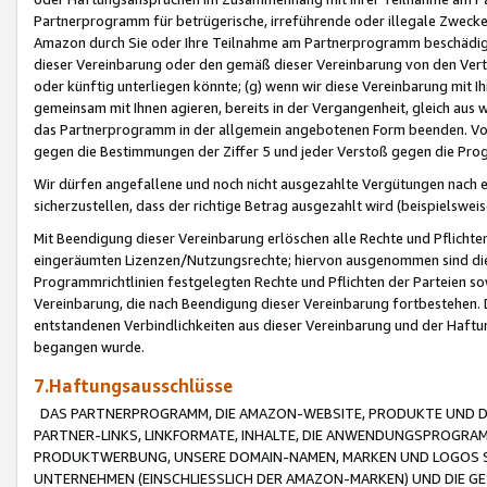
Partnerprogramm für betrügerische, irreführende oder illegale Zwecke
Amazon durch Sie oder Ihre Teilnahme am Partnerprogramm beschädig
dieser Vereinbarung oder den gemäß dieser Vereinbarung von den Vertr
oder künftig unterliegen könnte; (g) wenn wir diese Vereinbarung mit I
gemeinsam mit Ihnen agieren, bereits in der Vergangenheit, gleich aus
das Partnerprogramm in der allgemein angebotenen Form beenden. Vors
gegen die Bestimmungen der Ziffer 5 und jeder Verstoß gegen die Prog
Wir dürfen angefallene und noch nicht ausgezahlte Vergütungen nach 
sicherzustellen, dass der richtige Betrag ausgezahlt wird (beispielsw
Mit Beendigung dieser Vereinbarung erlöschen alle Rechte und Pflichte
eingeräumten Lizenzen/Nutzungsrechte; hiervon ausgenommen sind die in 
Programmrichtlinien festgelegten Rechte und Pflichten der Parteien sow
Vereinbarung, die nach Beendigung dieser Vereinbarung fortbestehen. D
entstandenen Verbindlichkeiten aus dieser Vereinbarung und der Haft
begangen wurde.
7.Haftungsausschlüsse
DAS PARTNERPROGRAMM, DIE AMAZON-WEBSITE, PRODUKTE UND DI
PARTNER-LINKS, LINKFORMATE, INHALTE, DIE ANWENDUNGSPROGR
PRODUKTWERBUNG, UNSERE DOMAIN-NAMEN, MARKEN UND LOGOS S
UNTERNEHMEN (EINSCHLIESSLICH DER AMAZON-MARKEN) UND DIE GE