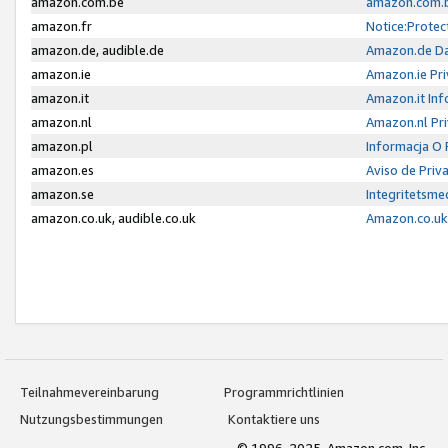
amazon.com.be
amazon.com.b
amazon.fr
Notice:Protec
amazon.de, audible.de
Amazon.de Da
amazon.ie
Amazon.ie Pri
amazon.it
Amazon.it Inf
amazon.nl
Amazon.nl Pri
amazon.pl
Informacja O
amazon.es
Aviso de Priv
amazon.se
Integritetsm
amazon.co.uk, audible.co.uk
Amazon.co.uk 
Teilnahmevereinbarung
Programmrichtlinien
Nutzungsbestimmungen
Kontaktiere uns