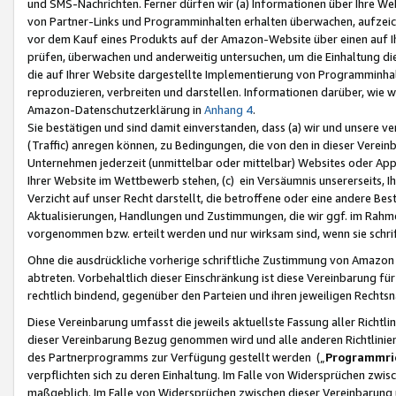
und SMS-Nachrichten. Ferner dürfen wir (a) Informationen über Ihre We
von Partner-Links und Programminhalten erhalten überwachen, aufzei
vor dem Kauf eines Produkts auf der Amazon-Website über einen auf Ih
prüfen, überwachen und anderweitig untersuchen, um die Einhaltung dies
die auf Ihrer Website dargestellte Implementierung von Programminhalt
reproduzieren, verbreiten und darstellen. Informationen darüber, wie w
Amazon-Datenschutzerklärung in
Anhang 4
.
Sie bestätigen und sind damit einverstanden, dass (a) wir und unsere 
(Traffic) anregen können, zu Bedingungen, die von den in dieser Vere
Unternehmen jederzeit (unmittelbar oder mittelbar) Websites oder Appl
Ihrer Website im Wettbewerb stehen, (c) ein Versäumnis unsererseits, I
Verzicht auf unser Recht darstellt, die betroffene oder eine andere B
Aktualisierungen, Handlungen und Zustimmungen, die wir ggf. im Rahme
vorgenommen bzw. erteilt werden und nur wirksam sind, wenn sie schri
Ohne die ausdrückliche vorherige schriftliche Zustimmung von Amazon
abtreten. Vorbehaltlich dieser Einschränkung ist diese Vereinbarung f
rechtlich bindend, gegenüber den Parteien und ihren jeweiligen Rech
Diese Vereinbarung umfasst die jeweils aktuellste Fassung aller Richtli
dieser Vereinbarung Bezug genommen wird und alle anderen Richtlinie
des Partnerprogramms zur Verfügung gestellt werden („
Programmric
verpflichten sich zu deren Einhaltung. Im Falle von Widersprüchen zwi
maßgeblich. Im Falle von Widersprüchen zwischen dieser Vereinbarun