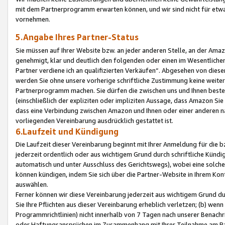
mit dem Partnerprogramm erwarten können, und wir sind nicht für etwa
vornehmen.
5.Angabe Ihres Partner-Status
Sie müssen auf Ihrer Website bzw. an jeder anderen Stelle, an der Am
genehmigt, klar und deutlich den folgenden oder einen im Wesentlichen
Partner verdiene ich an qualifizierten Verkäufen“. Abgesehen von die
werden Sie ohne unsere vorherige schriftliche Zustimmung keine weite
Partnerprogramm machen. Sie dürfen die zwischen uns und Ihnen best
(einschließlich der expliziten oder impliziten Aussage, dass Amazon Si
dass eine Verbindung zwischen Amazon und Ihnen oder einer anderen natü
vorliegenden Vereinbarung ausdrücklich gestattet ist.
6.Laufzeit und Kündigung
Die Laufzeit dieser Vereinbarung beginnt mit Ihrer Anmeldung für die 
jederzeit ordentlich oder aus wichtigem Grund durch schriftliche Kündi
automatisch und unter Ausschluss des Gerichtswegs), wobei eine solch
können kündigen, indem Sie sich über die Partner-Website in Ihrem Ko
auswählen.
Ferner können wir diese Vereinbarung jederzeit aus wichtigem Grund dur
Sie Ihre Pflichten aus dieser Vereinbarung erheblich verletzen; (b) wen
Programmrichtlinien) nicht innerhalb von 7 Tagen nach unserer Benachr
oder Haftungsansprüchen im Zusammenhang mit Ihrer Teilnahme am Pa