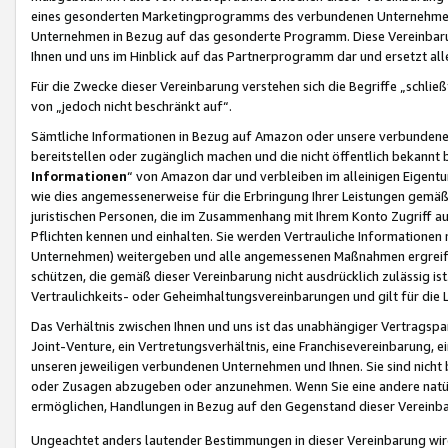
eines gesonderten Marketingprogramms des verbundenen Unternehmens
Unternehmen in Bezug auf das gesonderte Programm. Diese Vereinbarung
Ihnen und uns im Hinblick auf das Partnerprogramm dar und ersetzt al
Für die Zwecke dieser Vereinbarung verstehen sich die Begriffe „schließ
von „jedoch nicht beschränkt auf“.
Sämtliche Informationen in Bezug auf Amazon oder unsere verbunde
bereitstellen oder zugänglich machen und die nicht öffentlich bekannt bz
Informationen
“ von Amazon dar und verbleiben im alleinigen Eigent
wie dies angemessenerweise für die Erbringung Ihrer Leistungen gemäß d
juristischen Personen, die im Zusammenhang mit Ihrem Konto Zugriff au
Pflichten kennen und einhalten. Sie werden Vertrauliche Informationen 
Unternehmen) weitergeben und alle angemessenen Maßnahmen ergreifen
schützen, die gemäß dieser Vereinbarung nicht ausdrücklich zulässig is
Vertraulichkeits- oder Geheimhaltungsvereinbarungen und gilt für die
Das Verhältnis zwischen Ihnen und uns ist das unabhängiger Vertragspa
Joint-Venture, ein Vertretungsverhältnis, eine Franchisevereinbarung, 
unseren jeweiligen verbundenen Unternehmen und Ihnen. Sie sind ni
oder Zusagen abzugeben oder anzunehmen. Wenn Sie eine andere natürli
ermöglichen, Handlungen in Bezug auf den Gegenstand dieser Vereinbar
Ungeachtet anders lautender Bestimmungen in dieser Vereinbarung wird