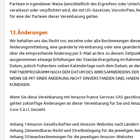
Parteien in irgendeiner Weise (einschließlich des Ergreifens oder Unt
veranlasst oder verpflichtet wird, die mit US-Gesetzen, Vorschriften,
für eine der Parteien dieser Vereinbarung gelten.
13.Änderungen
Wir behalten uns das Recht vor, einzelne oder alle Bestimmungen diese
Änderungsmitteilung, eine geänderte Vereinbarung oder eine geänderte 
über die entsprechende Änderung per E-Mail an Ihre zu diesem Zeitpun
ausgenommen etwaige Erhöhungen der Standardvergütung im Rahmen
Datum, jedoch frühestens sieben Kalendertage nach dem Datum, an de
PARTNERPROGRAMM NACH DEM DATUM DES WIRKSAMWERDENS DER Ä
WENN SIE MIT EINER ÄNDERUNG NICHT EINVERSTANDEN SIND, HABEN S
KÜNDIGEN.
Wenn Sie diese Vereinbarung mit Amazon France Services SAS geschlo
gelten zukünftige Änderungen an dieser Vereinbarung für Sie und Ama
Core S.à r.l. bezieht.
Anhang 1Amazon-Gesellschaften und Amazon-Websites nach Ländern
Anhang 2Anwendbares Recht und Streitbeilegung für die jeweiligen 
Anhang 3Steuerbestimmungen für die jeweiligen Amazon-Websites