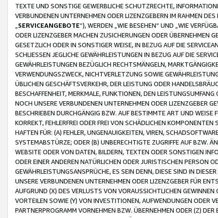
TEXTE UND SONSTIGE GEWERBLICHE SCHUTZRECHTE, INFORMATIONE
VERBUNDENEN UNTERNEHMEN ODER LIZENZGEBERN IM RAHMEN DES
„
SERVICEANGEBOTE
“), WERDEN „WIE BESEHEN“ UND „WIE VERFÜ
ODER LIZENZGEBER MACHEN ZUSICHERUNGEN ODER ÜBERNEHMEN GEW
GESETZLICH ODER IN SONSTIGER WEISE, IN BEZUG AUF DIE SERVI
SCHLIESSEN JEGLICHE GEWÄHRLEISTUNGEN IN BEZUG AUF DIE SERVI
GEWÄHRLEISTUNGEN BEZÜGLICH RECHTSMÄNGELN, MARKTGÄNGIGKEIT
VERWENDUNGSZWECK, NICHTVERLETZUNG SOWIE GEWÄHRLEISTUNGEN 
ÜBLICHEN GESCHÄFTSVERKEHR, DER LEISTUNG ODER HANDELSBRÄUCH
BESCHAFFENHEIT, MERKMALE, FUNKTIONEN, DEN LEISTUNGSUMFANG 
NOCH UNSERE VERBUNDENEN UNTERNEHMEN ODER LIZENZGEBER GEWÄ
BESCHRIEBEN DURCHGÄNGIG BZW. AUF BESTIMMTE ART UND WEISE
KORREKT, FEHLERFREI ODER FREI VON SCHÄDLICHEN KOMPONENTEN
HAFTEN FÜR: (A) FEHLER, UNGENAUIGKEITEN, VIREN, SCHADSOFTW
SYSTEMABSTÜRZE; ODER (B) UNBERECHTIGTE ZUGRIFFE AUF BZW. 
WEBSITE ODER VON DATEN, BILDERN, TEXTEN ODER SONSTIGEN INF
ODER EINER ANDEREN NATÜRLICHEN ODER JURISTISCHEN PERSON OD
GEWÄHRLEISTUNGSANSPRÜCHE, ES SEIN DENN, DIESE SIND IN DIES
UNSERE VERBUNDENEN UNTERNEHMEN ODER LIZENZGEBER FÜR EN
AUFGRUND (X) DES VERLUSTS VON VORAUSSICHTLICHEN GEWINNEN
VORTEILEN SOWIE (Y) VON INVESTITIONEN, AUFWENDUNGEN ODER VE
PARTNERPROGRAMM VORNEHMEN BZW. ÜBERNEHMEN ODER (Z) DER 