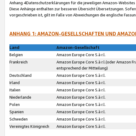
Anhang 4Datenschutzerklärungen für die jeweiligen Amazon-Websites
Diese Anhänge enthalten zur besseren Übersicht Übersetzungen. Sofe
vorgeschrieben ist, gilt im Falle von Abweichungen die englische Fass
ANHANG 1: AMAZON-GESELLSCHAFTEN UND AMAZO
Land
Amazon-Gesellschaft
Belgien
Amazon Europe Core S.à r.l.
Frankreich
Amazon Europe Core S.à r.l.(oder Amazon Fr
entsprechend der Mitteilung)
Deutschland
Amazon Europe Core S.à r.l.
Irland
Amazon Europe Core S.à r.l.
Italien
Amazon Europe Core S.à r.l.
Niederlande
Amazon Europe Core S.à r.l.
Polen
Amazon Europe Core S.à r.l.
Spanien
Amazon Europe Core S.à r.l.
Schweden
Amazon Europe Core S.à r.l.
Vereinigtes Königreich
Amazon Europe Core S.à r.l.