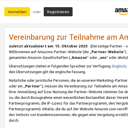
Anmelden
Registrieren
oder
Vereinbarung zur Teilnahme am 
zuletzt aktualisiert am
:
15. Oktober 2025
(Derzeitige Partner - 
Willkommen auf Amazons Partner-Website (die „
Partner-Website
“)
genannten Amazon-Gesellschaften („
Amazon
“ oder „
uns
“ oder ähnli
Übersetzungen stehen in folgenden Sprachen zur Verfügung :
Englisch
,
den Übersetzungen gilt die englische Fassung.
Natürliche oder juristische Personen, die an unserem Marketing-Partn
oder ein „
Partner
“), müssen die Vereinbarung zur Teilnahme am Ama
Ihrer Anmeldung auf bzw. Nutzung der Partner-Website stimmen Sie die
zu, die durch Bezugnahme einen wesentlichen Bestandteil dieser Verei
Partnerprogramm, die IP-Lizenz für das Partnerprogramm, den Vergütu
Partnerprogramm). Inhalte, die du auf der Website Amazon.com veröffe
des Verbots von Kundenrezensionen, die gegen eine Vergütung erstellt, 
durch.