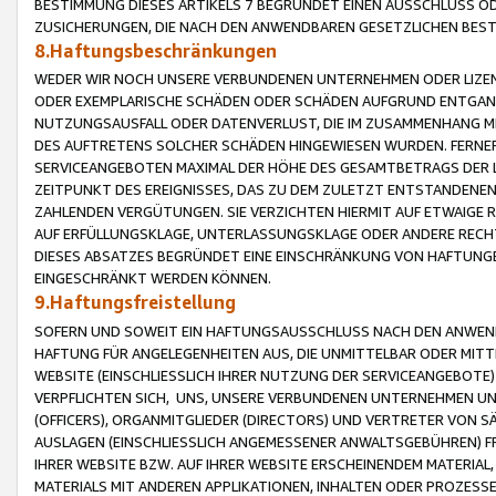
BESTIMMUNG DIESES ARTIKELS 7 BEGRÜNDET EINEN AUSSCHLUSS 
ZUSICHERUNGEN, DIE NACH DEN ANWENDBAREN GESETZLICHEN BE
8.Haftungsbeschränkungen
WEDER WIR NOCH UNSERE VERBUNDENEN UNTERNEHMEN ODER LIZEN
ODER EXEMPLARISCHE SCHÄDEN ODER SCHÄDEN AUFGRUND ENTGANG
NUTZUNGSAUSFALL ODER DATENVERLUST, DIE IM ZUSAMMENHANG MI
DES AUFTRETENS SOLCHER SCHÄDEN HINGEWIESEN WURDEN. FERN
SERVICEANGEBOTEN MAXIMAL DER HÖHE DES GESAMTBETRAGS DER 
ZEITPUNKT DES EREIGNISSES, DAS ZU DEM ZULETZT ENTSTANDENE
ZAHLENDEN VERGÜTUNGEN. SIE VERZICHTEN HIERMIT AUF ETWAIGE 
AUF ERFÜLLUNGSKLAGE, UNTERLASSUNGSKLAGE ODER ANDERE RECHT
DIESES ABSATZES BEGRÜNDET EINE EINSCHRÄNKUNG VON HAFTUNG
EINGESCHRÄNKT WERDEN KÖNNEN.
9.Haftungsfreistellung
SOFERN UND SOWEIT EIN HAFTUNGSAUSSCHLUSS NACH DEN ANWENDB
HAFTUNG FÜR ANGELEGENHEITEN AUS, DIE UNMITTELBAR ODER MITT
WEBSITE (EINSCHLIESSLICH IHRER NUTZUNG DER SERVICEANGEBOTE)
VERPFLICHTEN SICH, UNS, UNSERE VERBUNDENEN UNTERNEHMEN UN
(OFFICERS), ORGANMITGLIEDER (DIRECTORS) UND VERTRETER VON 
AUSLAGEN (EINSCHLIESSLICH ANGEMESSENER ANWALTSGEBÜHREN) FR
IHRER WEBSITE BZW. AUF IHRER WEBSITE ERSCHEINENDEM MATERIAL
MATERIALS MIT ANDEREN APPLIKATIONEN, INHALTEN ODER PROZESSE