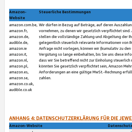
Amazon-
Steuerliche Bestimmungen
Website
amazon.com.be,
Wir dürfen in Bezug auf Beträge, auf deren Auszahlun
amazon.fr,
vornehmen, zu denen wir gesetzlich verpflichtet sind
amazon.de,
stellen die vollständige Zahlung und Abgeltung der 
audible.de,
gelegentlich steuerlich relevante Informationen von I
amazon.ie
Anfrage nicht vorlegen, können wir (kumulativ zu de
amazon.it,
Vergütung so lange einbehalten, bis Sie uns diese Inf
amazon.nl,
dass wir Sie betreffend nicht zur Einholung steuerlich 
amazon.pl,
könnten Sie gesetzlich verpflichtet sein, Amazon Meh
amazon.es,
Anforderungen an eine gültige MwSt.-Rechnung erfüllt
amazon.se,
zahlen.
amazon.co.uk,
audible.co.uk
ANHANG 4: DATENSCHUTZERKLÄRUNG FÜR DIE JEWE
Amazon-Website
Datenschutz