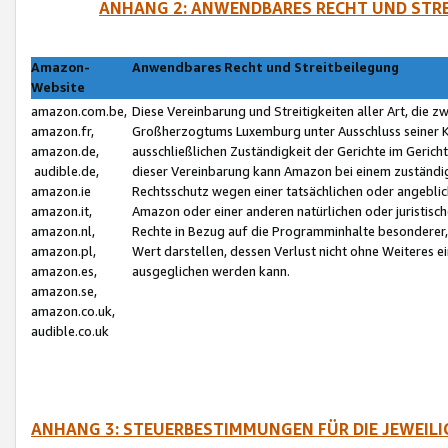
ANHANG 2: ANWENDBARES RECHT UND STRE
Amazon-
Anwendbares Recht und Streitbeilegung
Website
amazon.com.be,
Diese Vereinbarung und Streitigkeiten aller Art, die 
amazon.fr,
Großherzogtums Luxemburg unter Ausschluss seiner Kol
amazon.de,
ausschließlichen Zuständigkeit der Gerichte im Geri
audible.de,
dieser Vereinbarung kann Amazon bei einem zuständig
amazon.ie
Rechtsschutz wegen einer tatsächlichen oder angebli
amazon.it,
Amazon oder einer anderen natürlichen oder juristisc
amazon.nl,
Rechte in Bezug auf die Programminhalte besonderer,
amazon.pl,
Wert darstellen, dessen Verlust nicht ohne Weiteres e
amazon.es,
ausgeglichen werden kann.
amazon.se,
amazon.co.uk,
audible.co.uk
ANHANG 3: STEUERBESTIMMUNGEN FÜR DIE JEWEIL