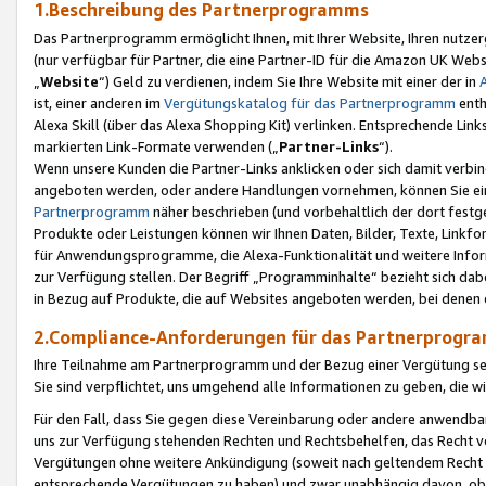
1.Beschreibung des Partnerprogramms
Das Partnerprogramm ermöglicht Ihnen, mit Ihrer Website, Ihren nutzer
(nur verfügbar für Partner, die eine Partner-ID für die Amazon UK We
„
Website
“) Geld zu verdienen, indem Sie Ihre Website mit einer der in
ist, einer anderen im
Vergütungskatalog für das Partnerprogramm
enth
Alexa Skill (über das Alexa Shopping Kit) verlinken. Entsprechende Lin
markierten Link-Formate verwenden („
Partner-Links
“).
Wenn unsere Kunden die Partner-Links anklicken oder sich damit verbi
angeboten werden, oder andere Handlungen vornehmen, können Sie eine
Partnerprogramm
näher beschrieben (und vorbehaltlich der dort festg
Produkte oder Leistungen können wir Ihnen Daten, Bilder, Texte, Linkfo
für Anwendungsprogramme, die Alexa-Funktionalität und weitere Inf
zur Verfügung stellen. Der Begriff „Programminhalte“ bezieht sich dabe
in Bezug auf Produkte, die auf Websites angeboten werden, bei denen 
2.Compliance-Anforderungen für das Partnerprog
Ihre Teilnahme am Partnerprogramm und der Bezug einer Vergütung setz
Sie sind verpflichtet, uns umgehend alle Informationen zu geben, die w
Für den Fall, dass Sie gegen diese Vereinbarung oder andere anwendba
uns zur Verfügung stehenden Rechten und Rechtsbehelfen, das Recht vo
Vergütungen ohne weitere Ankündigung (soweit nach geltendem Recht z
entsprechende Vergütungen zu haben) und zwar unabhängig davon, ob 