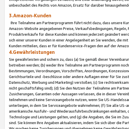
unbeschadet des Rechts von Amazon, Ersatz für darüber hinausgehen
3.Amazon-Kunden
Ihre Teilnahme am Partnerprogramm führt nicht dazu, dass unsere Kun
Amazon-Website angegebenen Preise, Verkaufsbedingungen, Regeln, Ri
Produktverkäufe für diese Kunden und können jederzeit geändert werde
sich einer unserer Kunden in einer Angelegenheit an Sie wenden, die 
Kunden mitteilen, dass er für Kundenservice-Fragen den auf der Ama
4.Gewährleistungen
Sie gewährleisten und sichern zu, dass (a) Sie gemäß dieser Vereinba
betreiben werden; (b) weder Ihre Teilnahme am Partnerprogramm noch d
Bestimmungen, Verordnungen, Vorschriften, Anordnungen, Konzessionen,
Gerichtsurteile und -beschlüsse oder andere Auflagen einer für Sie zu
Datenschutz, Werbung und Marketing) verstoßen; (c) Sie rechtswirksam 
nicht geschäftsfähig sind); (d) Sie den Nutzen der Teilnahme am Partne
Zusicherungen, Garantien oder Aussagen verlassen, die in dieser Verein
teilnehmen und keine Serviceangebote nutzen, wenn Sie US-Handelssa
unterliegen, in dem Sie Serviceangebote wahrnehmen; (f) Sie alle US
amerikanische Ausfuhr- und Wiederausfuhrbeschränkungen einhalten, 
Technologie und Leistungen gelten, und (g) die Angaben, die Sie im 
sind. Sie können Ihre Angaben aktualisieren, indem Sie sich über die 
Wir machen keine Zusicherungen und übernehmen keine Gewährleistun