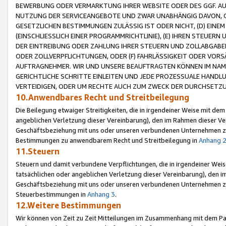
BEWERBUNG ODER VERMARKTUNG IHRER WEBSITE ODER DES GGF. AUF 
NUTZUNG DER SERVICEANGEBOTE UND ZWAR UNABHÄNGIG DAVON, O
GESETZLICHEN BESTIMMUNGEN ZULÄSSIG IST ODER NICHT, (D) EINE
(EINSCHLIESSLICH EINER PROGRAMMRICHTLINIE), (E) IHREN STEUER
DER EINTREIBUNG ODER ZAHLUNG IHRER STEUERN UND ZOLLABGAB
ODER ZOLLVERPFLICHTUNGEN, ODER (F) FAHRLÄSSIGKEIT ODER VORS
AUFTRAGNEHMER. WIR UND UNSERE BEAUFTRAGTEN KÖNNEN IM NAME
GERICHTLICHE SCHRITTE EINLEITEN UND JEDE PROZESSUALE HAND
VERTEIDIGEN, ODER UM RECHTE AUCH ZUM ZWECK DER DURCHSETZU
10.Anwendbares Recht und Streitbeilegung
Die Beilegung etwaiger Streitigkeiten, die in irgendeiner Weise mit de
angeblichen Verletzung dieser Vereinbarung), den im Rahmen dieser Ve
Geschäftsbeziehung mit uns oder unseren verbundenen Unternehmen zu
Bestimmungen zu anwendbarem Recht und Streitbeilegung in
Anhang 
11.Steuern
Steuern und damit verbundene Verpflichtungen, die in irgendeiner Wei
tatsächlichen oder angeblichen Verletzung dieser Vereinbarung), den 
Geschäftsbeziehung mit uns oder unseren verbundenen Unternehmen z
Steuerbestimmungen in
Anhang 3
.
12.Weitere Bestimmungen
Wir können von Zeit zu Zeit Mitteilungen im Zusammenhang mit dem Par