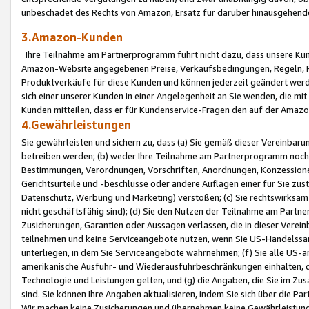
unbeschadet des Rechts von Amazon, Ersatz für darüber hinausgehen
3.Amazon-Kunden
Ihre Teilnahme am Partnerprogramm führt nicht dazu, dass unsere Kun
Amazon-Website angegebenen Preise, Verkaufsbedingungen, Regeln, Ri
Produktverkäufe für diese Kunden und können jederzeit geändert werde
sich einer unserer Kunden in einer Angelegenheit an Sie wenden, die 
Kunden mitteilen, dass er für Kundenservice-Fragen den auf der Ama
4.Gewährleistungen
Sie gewährleisten und sichern zu, dass (a) Sie gemäß dieser Vereinba
betreiben werden; (b) weder Ihre Teilnahme am Partnerprogramm noch d
Bestimmungen, Verordnungen, Vorschriften, Anordnungen, Konzessionen,
Gerichtsurteile und -beschlüsse oder andere Auflagen einer für Sie zu
Datenschutz, Werbung und Marketing) verstoßen; (c) Sie rechtswirksam 
nicht geschäftsfähig sind); (d) Sie den Nutzen der Teilnahme am Partne
Zusicherungen, Garantien oder Aussagen verlassen, die in dieser Verein
teilnehmen und keine Serviceangebote nutzen, wenn Sie US-Handelssa
unterliegen, in dem Sie Serviceangebote wahrnehmen; (f) Sie alle US
amerikanische Ausfuhr- und Wiederausfuhrbeschränkungen einhalten, 
Technologie und Leistungen gelten, und (g) die Angaben, die Sie im 
sind. Sie können Ihre Angaben aktualisieren, indem Sie sich über die 
Wir machen keine Zusicherungen und übernehmen keine Gewährleistun