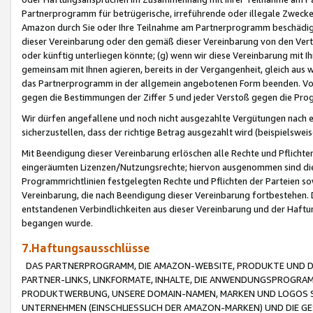
Partnerprogramm für betrügerische, irreführende oder illegale Zwecke
Amazon durch Sie oder Ihre Teilnahme am Partnerprogramm beschädig
dieser Vereinbarung oder den gemäß dieser Vereinbarung von den Vertr
oder künftig unterliegen könnte; (g) wenn wir diese Vereinbarung mit I
gemeinsam mit Ihnen agieren, bereits in der Vergangenheit, gleich aus
das Partnerprogramm in der allgemein angebotenen Form beenden. Vors
gegen die Bestimmungen der Ziffer 5 und jeder Verstoß gegen die Prog
Wir dürfen angefallene und noch nicht ausgezahlte Vergütungen nach 
sicherzustellen, dass der richtige Betrag ausgezahlt wird (beispielsw
Mit Beendigung dieser Vereinbarung erlöschen alle Rechte und Pflichte
eingeräumten Lizenzen/Nutzungsrechte; hiervon ausgenommen sind die in 
Programmrichtlinien festgelegten Rechte und Pflichten der Parteien sow
Vereinbarung, die nach Beendigung dieser Vereinbarung fortbestehen. D
entstandenen Verbindlichkeiten aus dieser Vereinbarung und der Haft
begangen wurde.
7.Haftungsausschlüsse
DAS PARTNERPROGRAMM, DIE AMAZON-WEBSITE, PRODUKTE UND DI
PARTNER-LINKS, LINKFORMATE, INHALTE, DIE ANWENDUNGSPROGR
PRODUKTWERBUNG, UNSERE DOMAIN-NAMEN, MARKEN UND LOGOS S
UNTERNEHMEN (EINSCHLIESSLICH DER AMAZON-MARKEN) UND DIE GE