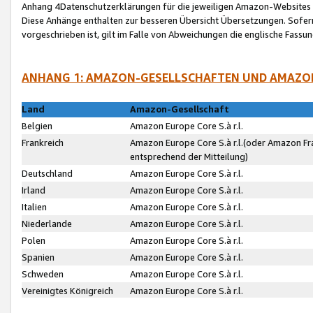
Anhang 4Datenschutzerklärungen für die jeweiligen Amazon-Websites
Diese Anhänge enthalten zur besseren Übersicht Übersetzungen. Sofe
vorgeschrieben ist, gilt im Falle von Abweichungen die englische Fass
ANHANG 1: AMAZON-GESELLSCHAFTEN UND AMAZO
Land
Amazon-Gesellschaft
Belgien
Amazon Europe Core S.à r.l.
Frankreich
Amazon Europe Core S.à r.l.(oder Amazon Fr
entsprechend der Mitteilung)
Deutschland
Amazon Europe Core S.à r.l.
Irland
Amazon Europe Core S.à r.l.
Italien
Amazon Europe Core S.à r.l.
Niederlande
Amazon Europe Core S.à r.l.
Polen
Amazon Europe Core S.à r.l.
Spanien
Amazon Europe Core S.à r.l.
Schweden
Amazon Europe Core S.à r.l.
Vereinigtes Königreich
Amazon Europe Core S.à r.l.