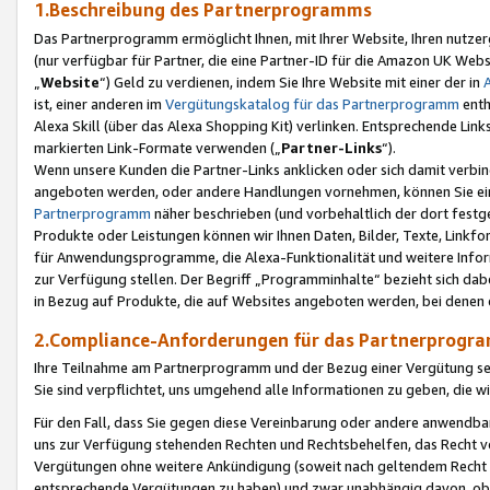
1.Beschreibung des Partnerprogramms
Das Partnerprogramm ermöglicht Ihnen, mit Ihrer Website, Ihren nutzer
(nur verfügbar für Partner, die eine Partner-ID für die Amazon UK We
„
Website
“) Geld zu verdienen, indem Sie Ihre Website mit einer der in
ist, einer anderen im
Vergütungskatalog für das Partnerprogramm
enth
Alexa Skill (über das Alexa Shopping Kit) verlinken. Entsprechende Lin
markierten Link-Formate verwenden („
Partner-Links
“).
Wenn unsere Kunden die Partner-Links anklicken oder sich damit verbi
angeboten werden, oder andere Handlungen vornehmen, können Sie eine
Partnerprogramm
näher beschrieben (und vorbehaltlich der dort festg
Produkte oder Leistungen können wir Ihnen Daten, Bilder, Texte, Linkfo
für Anwendungsprogramme, die Alexa-Funktionalität und weitere Inf
zur Verfügung stellen. Der Begriff „Programminhalte“ bezieht sich dabe
in Bezug auf Produkte, die auf Websites angeboten werden, bei denen 
2.Compliance-Anforderungen für das Partnerprog
Ihre Teilnahme am Partnerprogramm und der Bezug einer Vergütung setz
Sie sind verpflichtet, uns umgehend alle Informationen zu geben, die w
Für den Fall, dass Sie gegen diese Vereinbarung oder andere anwendba
uns zur Verfügung stehenden Rechten und Rechtsbehelfen, das Recht vo
Vergütungen ohne weitere Ankündigung (soweit nach geltendem Recht z
entsprechende Vergütungen zu haben) und zwar unabhängig davon, ob 