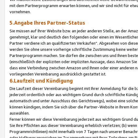
mit dem Partnerprogramm erwarten können, und wir sind nicht für etwa
vornehmen.
5.Angabe Ihres Partner-Status
Sie müssen auf Ihrer Website bzw. an jeder anderen Stelle, an der Am
genehmigt, klar und deutlich den folgenden oder einen im Wesentlichen
Partner verdiene ich an qualifizierten Verkäufen“. Abgesehen von die
werden Sie ohne unsere vorherige schriftliche Zustimmung keine weite
Partnerprogramm machen. Sie dürfen die zwischen uns und Ihnen best
(einschließlich der expliziten oder impliziten Aussage, dass Amazon Si
dass eine Verbindung zwischen Amazon und Ihnen oder einer anderen natü
vorliegenden Vereinbarung ausdrücklich gestattet ist.
6.Laufzeit und Kündigung
Die Laufzeit dieser Vereinbarung beginnt mit Ihrer Anmeldung für die 
jederzeit ordentlich oder aus wichtigem Grund durch schriftliche Kündi
automatisch und unter Ausschluss des Gerichtswegs), wobei eine solch
können kündigen, indem Sie sich über die Partner-Website in Ihrem Ko
auswählen.
Ferner können wir diese Vereinbarung jederzeit aus wichtigem Grund dur
Sie Ihre Pflichten aus dieser Vereinbarung erheblich verletzen; (b) wen
Programmrichtlinien) nicht innerhalb von 7 Tagen nach unserer Benachr
oder Haftungsansprüchen im Zusammenhang mit Ihrer Teilnahme am Pa