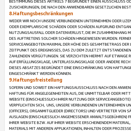
BESTIMMUNG DIESES ARTIKELS 7 BEGRÜNDET EINEN AUSSCHLUSS 
ZUSICHERUNGEN, DIE NACH DEN ANWENDBAREN GESETZLICHEN BE
8.Haftungsbeschränkungen
WEDER WIR NOCH UNSERE VERBUNDENEN UNTERNEHMEN ODER LIZEN
ODER EXEMPLARISCHE SCHÄDEN ODER SCHÄDEN AUFGRUND ENTGANG
NUTZUNGSAUSFALL ODER DATENVERLUST, DIE IM ZUSAMMENHANG MI
DES AUFTRETENS SOLCHER SCHÄDEN HINGEWIESEN WURDEN. FERN
SERVICEANGEBOTEN MAXIMAL DER HÖHE DES GESAMTBETRAGS DER 
ZEITPUNKT DES EREIGNISSES, DAS ZU DEM ZULETZT ENTSTANDENE
ZAHLENDEN VERGÜTUNGEN. SIE VERZICHTEN HIERMIT AUF ETWAIGE 
AUF ERFÜLLUNGSKLAGE, UNTERLASSUNGSKLAGE ODER ANDERE RECHT
DIESES ABSATZES BEGRÜNDET EINE EINSCHRÄNKUNG VON HAFTUNG
EINGESCHRÄNKT WERDEN KÖNNEN.
9.Haftungsfreistellung
SOFERN UND SOWEIT EIN HAFTUNGSAUSSCHLUSS NACH DEN ANWENDB
HAFTUNG FÜR ANGELEGENHEITEN AUS, DIE UNMITTELBAR ODER MITT
WEBSITE (EINSCHLIESSLICH IHRER NUTZUNG DER SERVICEANGEBOTE)
VERPFLICHTEN SICH, UNS, UNSERE VERBUNDENEN UNTERNEHMEN UN
(OFFICERS), ORGANMITGLIEDER (DIRECTORS) UND VERTRETER VON 
AUSLAGEN (EINSCHLIESSLICH ANGEMESSENER ANWALTSGEBÜHREN) FR
IHRER WEBSITE BZW. AUF IHRER WEBSITE ERSCHEINENDEM MATERIAL
MATERIALS MIT ANDEREN APPLIKATIONEN, INHALTEN ODER PROZESSE