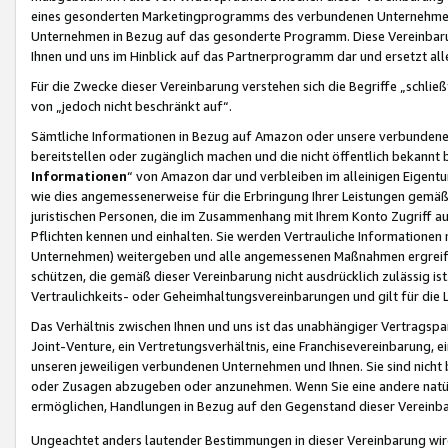
eines gesonderten Marketingprogramms des verbundenen Unternehmens
Unternehmen in Bezug auf das gesonderte Programm. Diese Vereinbarung
Ihnen und uns im Hinblick auf das Partnerprogramm dar und ersetzt al
Für die Zwecke dieser Vereinbarung verstehen sich die Begriffe „schließ
von „jedoch nicht beschränkt auf“.
Sämtliche Informationen in Bezug auf Amazon oder unsere verbunde
bereitstellen oder zugänglich machen und die nicht öffentlich bekannt bz
Informationen
“ von Amazon dar und verbleiben im alleinigen Eigent
wie dies angemessenerweise für die Erbringung Ihrer Leistungen gemäß d
juristischen Personen, die im Zusammenhang mit Ihrem Konto Zugriff au
Pflichten kennen und einhalten. Sie werden Vertrauliche Informationen 
Unternehmen) weitergeben und alle angemessenen Maßnahmen ergreifen
schützen, die gemäß dieser Vereinbarung nicht ausdrücklich zulässig is
Vertraulichkeits- oder Geheimhaltungsvereinbarungen und gilt für die
Das Verhältnis zwischen Ihnen und uns ist das unabhängiger Vertragspa
Joint-Venture, ein Vertretungsverhältnis, eine Franchisevereinbarung, 
unseren jeweiligen verbundenen Unternehmen und Ihnen. Sie sind ni
oder Zusagen abzugeben oder anzunehmen. Wenn Sie eine andere natürli
ermöglichen, Handlungen in Bezug auf den Gegenstand dieser Vereinbar
Ungeachtet anders lautender Bestimmungen in dieser Vereinbarung wird