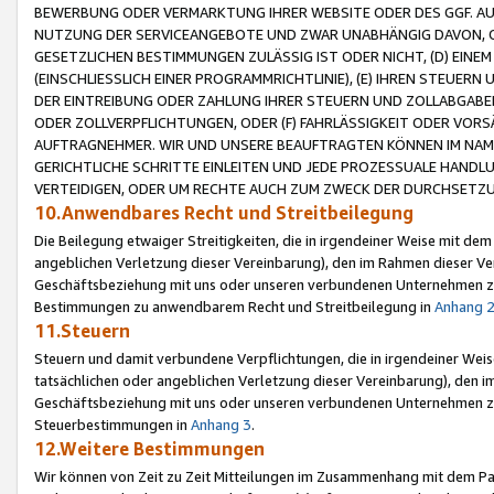
BEWERBUNG ODER VERMARKTUNG IHRER WEBSITE ODER DES GGF. AUF 
NUTZUNG DER SERVICEANGEBOTE UND ZWAR UNABHÄNGIG DAVON, O
GESETZLICHEN BESTIMMUNGEN ZULÄSSIG IST ODER NICHT, (D) EINE
(EINSCHLIESSLICH EINER PROGRAMMRICHTLINIE), (E) IHREN STEUER
DER EINTREIBUNG ODER ZAHLUNG IHRER STEUERN UND ZOLLABGAB
ODER ZOLLVERPFLICHTUNGEN, ODER (F) FAHRLÄSSIGKEIT ODER VORS
AUFTRAGNEHMER. WIR UND UNSERE BEAUFTRAGTEN KÖNNEN IM NAME
GERICHTLICHE SCHRITTE EINLEITEN UND JEDE PROZESSUALE HAND
VERTEIDIGEN, ODER UM RECHTE AUCH ZUM ZWECK DER DURCHSETZU
10.Anwendbares Recht und Streitbeilegung
Die Beilegung etwaiger Streitigkeiten, die in irgendeiner Weise mit de
angeblichen Verletzung dieser Vereinbarung), den im Rahmen dieser Ve
Geschäftsbeziehung mit uns oder unseren verbundenen Unternehmen zu
Bestimmungen zu anwendbarem Recht und Streitbeilegung in
Anhang 
11.Steuern
Steuern und damit verbundene Verpflichtungen, die in irgendeiner Wei
tatsächlichen oder angeblichen Verletzung dieser Vereinbarung), den 
Geschäftsbeziehung mit uns oder unseren verbundenen Unternehmen z
Steuerbestimmungen in
Anhang 3
.
12.Weitere Bestimmungen
Wir können von Zeit zu Zeit Mitteilungen im Zusammenhang mit dem Par