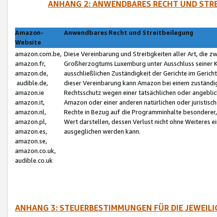
ANHANG 2: ANWENDBARES RECHT UND STRE
Amazon-
Anwendbares Recht und Streitbeilegung
Website
amazon.com.be,
Diese Vereinbarung und Streitigkeiten aller Art, die 
amazon.fr,
Großherzogtums Luxemburg unter Ausschluss seiner Kol
amazon.de,
ausschließlichen Zuständigkeit der Gerichte im Geri
audible.de,
dieser Vereinbarung kann Amazon bei einem zuständig
amazon.ie
Rechtsschutz wegen einer tatsächlichen oder angebli
amazon.it,
Amazon oder einer anderen natürlichen oder juristisc
amazon.nl,
Rechte in Bezug auf die Programminhalte besonderer,
amazon.pl,
Wert darstellen, dessen Verlust nicht ohne Weiteres e
amazon.es,
ausgeglichen werden kann.
amazon.se,
amazon.co.uk,
audible.co.uk
ANHANG 3: STEUERBESTIMMUNGEN FÜR DIE JEWEIL