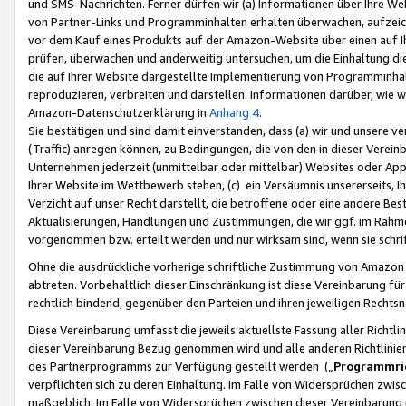
und SMS-Nachrichten. Ferner dürfen wir (a) Informationen über Ihre We
von Partner-Links und Programminhalten erhalten überwachen, aufzei
vor dem Kauf eines Produkts auf der Amazon-Website über einen auf Ih
prüfen, überwachen und anderweitig untersuchen, um die Einhaltung dies
die auf Ihrer Website dargestellte Implementierung von Programminhalt
reproduzieren, verbreiten und darstellen. Informationen darüber, wie w
Amazon-Datenschutzerklärung in
Anhang 4
.
Sie bestätigen und sind damit einverstanden, dass (a) wir und unsere 
(Traffic) anregen können, zu Bedingungen, die von den in dieser Vere
Unternehmen jederzeit (unmittelbar oder mittelbar) Websites oder Appl
Ihrer Website im Wettbewerb stehen, (c) ein Versäumnis unsererseits, I
Verzicht auf unser Recht darstellt, die betroffene oder eine andere B
Aktualisierungen, Handlungen und Zustimmungen, die wir ggf. im Rahme
vorgenommen bzw. erteilt werden und nur wirksam sind, wenn sie schri
Ohne die ausdrückliche vorherige schriftliche Zustimmung von Amazon
abtreten. Vorbehaltlich dieser Einschränkung ist diese Vereinbarung f
rechtlich bindend, gegenüber den Parteien und ihren jeweiligen Rech
Diese Vereinbarung umfasst die jeweils aktuellste Fassung aller Richtli
dieser Vereinbarung Bezug genommen wird und alle anderen Richtlinie
des Partnerprogramms zur Verfügung gestellt werden („
Programmric
verpflichten sich zu deren Einhaltung. Im Falle von Widersprüchen zwi
maßgeblich. Im Falle von Widersprüchen zwischen dieser Vereinbarun