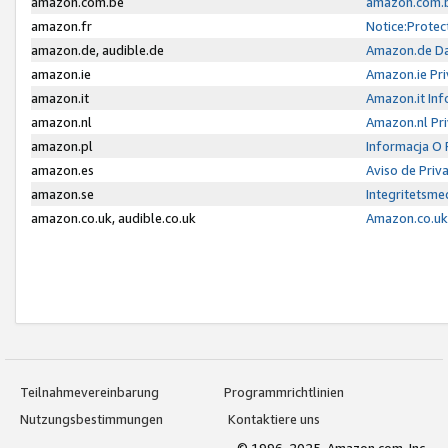
amazon.com.be
amazon.com.b
amazon.fr
Notice:Protec
amazon.de, audible.de
Amazon.de Da
amazon.ie
Amazon.ie Pri
amazon.it
Amazon.it Inf
amazon.nl
Amazon.nl Pri
amazon.pl
Informacja O
amazon.es
Aviso de Priv
amazon.se
Integritetsm
amazon.co.uk, audible.co.uk
Amazon.co.uk 
Teilnahmevereinbarung
Programmrichtlinien
Nutzungsbestimmungen
Kontaktiere uns