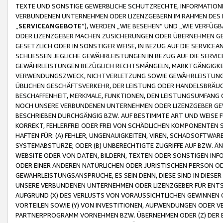
TEXTE UND SONSTIGE GEWERBLICHE SCHUTZRECHTE, INFORMATIONE
VERBUNDENEN UNTERNEHMEN ODER LIZENZGEBERN IM RAHMEN DES
„
SERVICEANGEBOTE
“), WERDEN „WIE BESEHEN“ UND „WIE VERFÜ
ODER LIZENZGEBER MACHEN ZUSICHERUNGEN ODER ÜBERNEHMEN GEW
GESETZLICH ODER IN SONSTIGER WEISE, IN BEZUG AUF DIE SERVI
SCHLIESSEN JEGLICHE GEWÄHRLEISTUNGEN IN BEZUG AUF DIE SERVI
GEWÄHRLEISTUNGEN BEZÜGLICH RECHTSMÄNGELN, MARKTGÄNGIGKEIT
VERWENDUNGSZWECK, NICHTVERLETZUNG SOWIE GEWÄHRLEISTUNGEN 
ÜBLICHEN GESCHÄFTSVERKEHR, DER LEISTUNG ODER HANDELSBRÄUCH
BESCHAFFENHEIT, MERKMALE, FUNKTIONEN, DEN LEISTUNGSUMFANG 
NOCH UNSERE VERBUNDENEN UNTERNEHMEN ODER LIZENZGEBER GEWÄ
BESCHRIEBEN DURCHGÄNGIG BZW. AUF BESTIMMTE ART UND WEISE
KORREKT, FEHLERFREI ODER FREI VON SCHÄDLICHEN KOMPONENTEN
HAFTEN FÜR: (A) FEHLER, UNGENAUIGKEITEN, VIREN, SCHADSOFTW
SYSTEMABSTÜRZE; ODER (B) UNBERECHTIGTE ZUGRIFFE AUF BZW. 
WEBSITE ODER VON DATEN, BILDERN, TEXTEN ODER SONSTIGEN INF
ODER EINER ANDEREN NATÜRLICHEN ODER JURISTISCHEN PERSON OD
GEWÄHRLEISTUNGSANSPRÜCHE, ES SEIN DENN, DIESE SIND IN DIES
UNSERE VERBUNDENEN UNTERNEHMEN ODER LIZENZGEBER FÜR EN
AUFGRUND (X) DES VERLUSTS VON VORAUSSICHTLICHEN GEWINNEN
VORTEILEN SOWIE (Y) VON INVESTITIONEN, AUFWENDUNGEN ODER VE
PARTNERPROGRAMM VORNEHMEN BZW. ÜBERNEHMEN ODER (Z) DER 