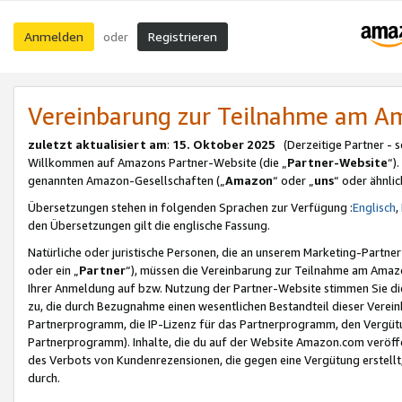
Anmelden
Registrieren
oder
Vereinbarung zur Teilnahme am 
zuletzt aktualisiert am
:
15. Oktober 2025
(Derzeitige Partner - 
Willkommen auf Amazons Partner-Website (die „
Partner-Website
“)
genannten Amazon-Gesellschaften („
Amazon
“ oder „
uns
“ oder ähnli
Übersetzungen stehen in folgenden Sprachen zur Verfügung :
Englisch
,
den Übersetzungen gilt die englische Fassung.
Natürliche oder juristische Personen, die an unserem Marketing-Partn
oder ein „
Partner
“), müssen die Vereinbarung zur Teilnahme am Ama
Ihrer Anmeldung auf bzw. Nutzung der Partner-Website stimmen Sie die
zu, die durch Bezugnahme einen wesentlichen Bestandteil dieser Verei
Partnerprogramm, die IP-Lizenz für das Partnerprogramm, den Vergütu
Partnerprogramm). Inhalte, die du auf der Website Amazon.com veröffe
des Verbots von Kundenrezensionen, die gegen eine Vergütung erstellt, 
durch.