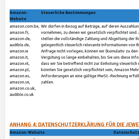
Amazon-
Steuerliche Bestimmungen
Website
amazon.com.be,
Wir dürfen in Bezug auf Beträge, auf deren Auszahlun
amazon.fr,
vornehmen, zu denen wir gesetzlich verpflichtet sind
amazon.de,
stellen die vollständige Zahlung und Abgeltung der 
audible.de,
gelegentlich steuerlich relevante Informationen von I
amazon.ie
Anfrage nicht vorlegen, können wir (kumulativ zu de
amazon.it,
Vergütung so lange einbehalten, bis Sie uns diese Inf
amazon.nl,
dass wir Sie betreffend nicht zur Einholung steuerlich 
amazon.pl,
könnten Sie gesetzlich verpflichtet sein, Amazon Meh
amazon.es,
Anforderungen an eine gültige MwSt.-Rechnung erfüllt
amazon.se,
zahlen.
amazon.co.uk,
audible.co.uk
ANHANG 4: DATENSCHUTZERKLÄRUNG FÜR DIE JEWE
Amazon-Website
Datenschutz