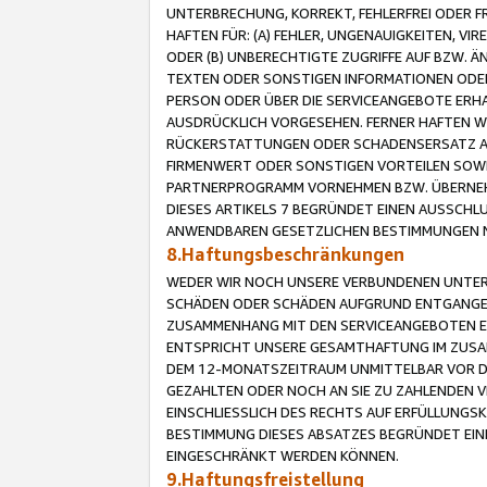
UNTERBRECHUNG, KORREKT, FEHLERFREI ODER 
HAFTEN FÜR: (A) FEHLER, UNGENAUIGKEITEN, 
ODER (B) UNBERECHTIGTE ZUGRIFFE AUF BZW. 
TEXTEN ODER SONSTIGEN INFORMATIONEN ODER 
PERSON ODER ÜBER DIE SERVICEANGEBOTE ERHA
AUSDRÜCKLICH VORGESEHEN. FERNER HAFTEN 
RÜCKERSTATTUNGEN ODER SCHADENSERSATZ AU
FIRMENWERT ODER SONSTIGEN VORTEILEN SOWIE
PARTNERPROGRAMM VORNEHMEN BZW. ÜBERNEHM
DIESES ARTIKELS 7 BEGRÜNDET EINEN AUSSCH
ANWENDBAREN GESETZLICHEN BESTIMMUNGEN 
8.Haftungsbeschränkungen
WEDER WIR NOCH UNSERE VERBUNDENEN UNTERN
SCHÄDEN ODER SCHÄDEN AUFGRUND ENTGANGENE
ZUSAMMENHANG MIT DEN SERVICEANGEBOTEN EN
ENTSPRICHT UNSERE GESAMTHAFTUNG IM ZUSAM
DEM 12-MONATSZEITRAUM UNMITTELBAR VOR DE
GEZAHLTEN ODER NOCH AN SIE ZU ZAHLENDEN V
EINSCHLIESSLICH DES RECHTS AUF ERFÜLLUNGS
BESTIMMUNG DIESES ABSATZES BEGRÜNDET EI
EINGESCHRÄNKT WERDEN KÖNNEN.
9.Haftungsfreistellung