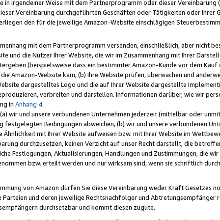
e in irgendeiner Weise mit dem Partnerprogramm oder dieser Vereinbarung (ei
ieser Vereinbarung durchgeführten Geschäften oder Tätigkeiten oder Ihrer 
liegen den für die jeweilige Amazon-Website einschlägigen Steuerbestim
mmenhang mit dem Partnerprogramm versenden, einschließlich, aber nicht be
site und die Nutzer Ihrer Website, die wir im Zusammenhang mit Ihrer Darst
itergeben (beispielsweise dass ein bestimmter Amazon-Kunde vor dem Kauf
uf die Amazon-Website kam, (b) Ihre Website prüfen, überwachen und anderwei
r Website dargestelltes Logo und die auf Ihrer Website dargestellte Impleme
reproduzieren, verbreiten und darstellen. Informationen darüber, wie wir per
ng in
Anhang 4
.
 (a) wir und unsere verbundenen Unternehmen jederzeit (mittelbar oder unmit
ng festgelegten Bedingungen abweichen, (b) wir und unsere verbundenen Unte
 Ähnlichkeit mit Ihrer Website aufweisen bzw. mit Ihrer Website im Wettbewer
barung durchzusetzen, keinen Verzicht auf unser Recht darstellt, die betrof
liche Festlegungen, Aktualisierungen, Handlungen und Zustimmungen, die wi
enommen bzw. erteilt werden und nur wirksam sind, wenn sie schriftlich dur
stimmung von Amazon dürfen Sie diese Vereinbarung weder Kraft Gesetzes no
die Parteien und deren jeweilige Rechtsnachfolger und Abtretungsempfänger 
ngsempfängern durchsetzbar und kommt diesen zugute.