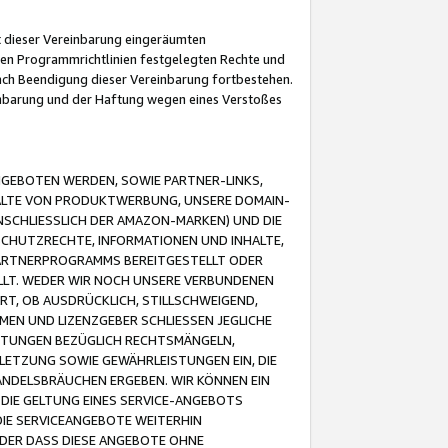
it dieser Vereinbarung eingeräumten
 den Programmrichtlinien festgelegten Rechte und
 nach Beendigung dieser Vereinbarung fortbestehen.
einbarung und der Haftung wegen eines Verstoßes
GEBOTEN WERDEN, SOWIE PARTNER-LINKS,
ALTE VON PRODUKTWERBUNG, UNSERE DOMAIN-
SCHLIESSLICH DER AMAZON-MARKEN) UND DIE
SCHUTZRECHTE, INFORMATIONEN UND INHALTE,
PARTNERPROGRAMMS BEREITGESTELLT ODER
ELLT. WEDER WIR NOCH UNSERE VERBUNDENEN
T, OB AUSDRÜCKLICH, STILLSCHWEIGEND,
MEN UND LIZENZGEBER SCHLIESSEN JEGLICHE
ISTUNGEN BEZÜGLICH RECHTSMÄNGELN,
LETZUNG SOWIE GEWÄHRLEISTUNGEN EIN, DIE
ANDELSBRÄUCHEN ERGEBEN. WIR KÖNNEN EIN
 DIE GELTUNG EINES SERVICE-ANGEBOTS
IE SERVICEANGEBOTE WEITERHIN
ODER DASS DIESE ANGEBOTE OHNE