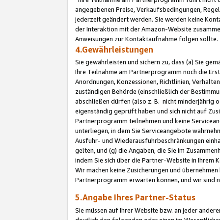
angegebenen Preise, Verkaufsbedingungen, Regeln
jederzeit geändert werden. Sie werden keine Konta
der Interaktion mit der Amazon-Website zusamme
Anweisungen zur Kontaktaufnahme folgen sollte.
4.Gewährleistungen
Sie gewährleisten und sichern zu, dass (a) Sie g
Ihre Teilnahme am Partnerprogramm noch die Erst
Anordnungen, Konzessionen, Richtlinien, Verhalten
zuständigen Behörde (einschließlich der Bestimmu
abschließen dürfen (also z. B. nicht minderjährig
eigenständig geprüft haben und sich nicht auf Zusi
Partnerprogramm teilnehmen und keine Servicean
unterliegen, in dem Sie Serviceangebote wahrneh
Ausfuhr- und Wiederausfuhrbeschränkungen einhal
gelten, und (g) die Angaben, die Sie im Zusammen
indem Sie sich über die Partner-Website in Ihrem
Wir machen keine Zusicherungen und übernehmen 
Partnerprogramm erwarten können, und wir sind n
5.Angabe Ihres Partner-Status
Sie müssen auf Ihrer Website bzw. an jeder ander
deutlich den folgenden oder einen im Wesentlichen