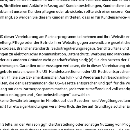
, Richtlinien und Abläufe in Bezug auf Kundenbestellungen, Kundendienst 
kte mit unseren Kunden pflegen oder abwickeln; sollte sich einer unserer Ku
nhängt, so werden Sie diesem Kunden mitteilen, dass er für Kundenservic
emäß dieser Vereinbarung am Partnerprogramm teilnehmen und Ihre Website er
ellung, Pflege oder der Betrieb Ihrer Website gegen anwendbare gesetzlich
skodizes, Branchenstandards, Selbstregulierungsregeln, Gerichtsurteile und 
ngen zu elektronischer Kommunikation, Datenschutz, Werbung und Marketing)
 oder aus anderen Gründen nicht geschäftsfähig sind); (d) Sie den Nutzen de
cherungen, Garantien oder Aussagen verlassen, die in dieser Vereinbarung nich
gebote nutzen, wenn Sie US-Handelssanktionen oder US-Recht entsprechen
men; (f) Sie alle US-amerikanischen Ausfuhr- und Wiederausfuhrbeschränkun
ten, die den Bestimmungen der US-Gesetze entsprechen und ggf. für die Wa
hang mit dem Partnerprogramm machen, jederzeit zutreffend und vollständig 
 Konto einloggen und „Kontoeinstellungen“ auswählen.
keine Gewährleistungen im Hinblick auf das Besucher- und Vergütungsvolu
icht für etwaige Handlungen verantwortlich, die Sie auf Grundlage solcher
en Stelle, an der Amazon ggf. die Darstellung oder sonstige Nutzung von Pr
 ähnlichen, nach dieser Vereinbarung zulässigen, Hinweis anbringen: „Als Ama