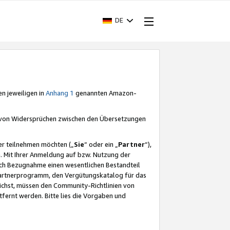
DE
en jeweiligen in
Anhang 1
genannten Amazon-
e von Widersprüchen zwischen den Übersetzungen
er teilnehmen möchten („
Sie
“ oder ein „
Partner
“),
. Mit Ihrer Anmeldung auf bzw. Nutzung der
durch Bezugnahme einen wesentlichen Bestandteil
 Partnerprogramm, den Vergütungskatalog für das
ichst, müssen den Community-Richtlinien von
fernt werden. Bitte lies die Vorgaben und