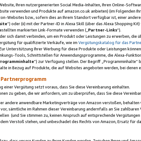
ebsite, Ihren nutzergenerierten Social Media-Inhalten, Ihren Online-Softwar
ebsite verwenden und Produkte auf amazon.co.uk anbieten) (im Folgenden Ihr
-Websites bzw., sofern dies an Ihrem Standort verfügbar ist, einer ander
ite
“) oder (ii) mit der Partner-ID in Alexa Skill (über das Alexa Shopping Ki
estellten markierten Link-Formate verwenden („
Partner-Links
“).
oder sich damit verbinden, um ein Produkt oder Leistungen zu erwerben, di
gütung für qualifizierte Verkäufe, wie im
Vergütungskatalog für das Part
Zur Unterstützung Ihrer Werbung für diese Produkte oder Leistungen können w
linkungs-Tools, Schnittstellen für Anwendungsprogramme, die Alexa-Funktion
Programminhalte
“) zur Verfügung stellen. Der Begriff „Programminhalte“ be
halte in Bezug auf Produkte, die auf Websites angeboten werden, bei denen 
as Partnerprogramm
einer Vergütung setzt voraus, dass Sie diese Vereinbarung einhalten.
ionen zu geben, die wir anfordern, um zu überprüfen, dass Sie diese Vereinba
oder andere anwendbare Marketingverträge von Amazon verstoßen, behalten w
 vor, sämtliche im Rahmen dieser Vereinbarung andernfalls an Sie zahlbare
tellen (und Sie stimmen zu, keinen Anspruch auf entsprechende Vergütungen
 dem Verstoß stehen, und unbeschadet des Rechts von Amazon, Ersatz für 
azu, dass unsere Kunden zu Ihren Kunden werden. Zwischen Ihnen und Amaz