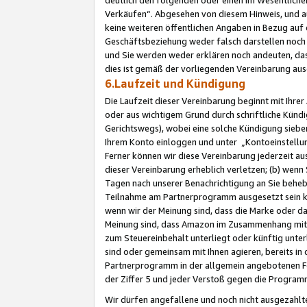
Verkäufen“. Abgesehen von diesem Hinweis, und a
keine weiteren öffentlichen Angaben in Bezug au
Geschäftsbeziehung weder falsch darstellen noch a
und Sie werden weder erklären noch andeuten, dass
dies ist gemäß der vorliegenden Vereinbarung ausd
6.Laufzeit und Kündigung
Die Laufzeit dieser Vereinbarung beginnt mit Ihre
oder aus wichtigem Grund durch schriftliche Kündi
Gerichtswegs), wobei eine solche Kündigung siebe
Ihrem Konto einloggen und unter „Kontoeinstellu
Ferner können wir diese Vereinbarung jederzeit aus
dieser Vereinbarung erheblich verletzen; (b) wenn
Tagen nach unserer Benachrichtigung an Sie behe
Teilnahme am Partnerprogramm ausgesetzt sein kö
wenn wir der Meinung sind, dass die Marke oder 
Meinung sind, dass Amazon im Zusammenhang mit d
zum Steuereinbehalt unterliegt oder künftig unter
sind oder gemeinsam mit Ihnen agieren, bereits in
Partnerprogramm in der allgemein angebotenen Fo
der Ziffer 5 und jeder Verstoß gegen die Programm
Wir dürfen angefallene und noch nicht ausgezahlt