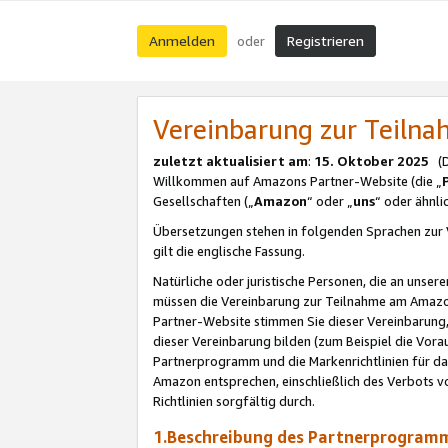
Anmelden
Registrieren
oder
Vereinbarung zur Teil
zuletzt aktualisiert am
:
15. Oktober 2025
(De
Willkommen auf Amazons Partner-Website (die „
Gesellschaften („
Amazon
“ oder „
uns
“ oder ähnl
Übersetzungen stehen in folgenden Sprachen zur 
gilt die englische Fassung.
Natürliche oder juristische Personen, die an uns
müssen die Vereinbarung zur Teilnahme am Amaz
Partner-Website stimmen Sie dieser Vereinbarung,
dieser Vereinbarung bilden (zum Beispiel die Vo
Partnerprogramm und die Markenrichtlinien für da
Amazon entsprechen, einschließlich des Verbots vo
Richtlinien sorgfältig durch.
1.Beschreibung des Partnerprogra