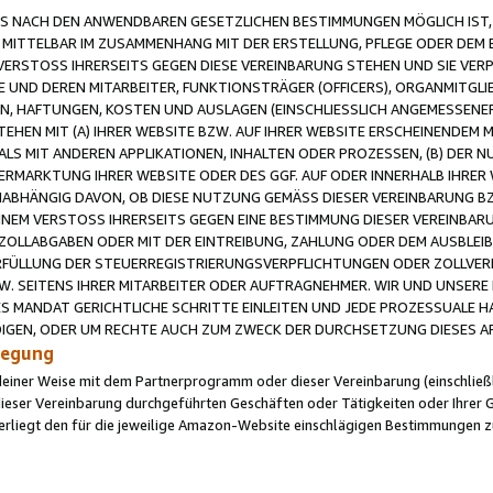
 NACH DEN ANWENDBAREN GESETZLICHEN BESTIMMUNGEN MÖGLICH IST, S
MITTELBAR IM ZUSAMMENHANG MIT DER ERSTELLUNG, PFLEGE ODER DEM BE
ERSTOSS IHRERSEITS GEGEN DIESE VEREINBARUNG STEHEN UND SIE VERP
UND DEREN MITARBEITER, FUNKTIONSTRÄGER (OFFICERS), ORGANMITGLI
N, HAFTUNGEN, KOSTEN UND AUSLAGEN (EINSCHLIESSLICH ANGEMESSENE
HEN MIT (A) IHRER WEBSITE BZW. AUF IHRER WEBSITE ERSCHEINENDEM M
LS MIT ANDEREN APPLIKATIONEN, INHALTEN ODER PROZESSEN, (B) DER 
RMARKTUNG IHRER WEBSITE ODER DES GGF. AUF ODER INNERHALB IHRER W
ABHÄNGIG DAVON, OB DIESE NUTZUNG GEMÄSS DIESER VEREINBARUNG B
EINEM VERSTOSS IHRERSEITS GEGEN EINE BESTIMMUNG DIESER VEREINBARU
D ZOLLABGABEN ODER MIT DER EINTREIBUNG, ZAHLUNG ODER DEM AUSBLEI
FÜLLUNG DER STEUERREGISTRIERUNGSVERPFLICHTUNGEN ODER ZOLLVERPF
W. SEITENS IHRER MITARBEITER ODER AUFTRAGNEHMER. WIR UND UNSERE
ES MANDAT GERICHTLICHE SCHRITTE EINLEITEN UND JEDE PROZESSUALE 
GEN, ODER UM RECHTE AUCH ZUM ZWECK DER DURCHSETZUNG DIESES AR
ilegung
endeiner Weise mit dem Partnerprogramm oder dieser Vereinbarung (einschließl
ieser Vereinbarung durchgeführten Geschäften oder Tätigkeiten oder Ihrer 
iegt den für die jeweilige Amazon-Website einschlägigen Bestimmungen z