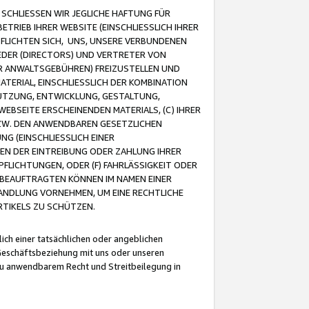
CHLIESSEN WIR JEGLICHE HAFTUNG FÜR
TRIEB IHRER WEBSITE (EINSCHLIESSLICH IHRER
FLICHTEN SICH, UNS, UNSERE VERBUNDENEN
EDER (DIRECTORS) UND VERTRETER VON
R ANWALTSGEBÜHREN) FREIZUSTELLEN UND
ATERIAL, EINSCHLIESSLICH DER KOMBINATION
NUTZUNG, ENTWICKLUNG, GESTALTUNG,
EBSEITE ERSCHEINENDEN MATERIALS, (C) IHRER
ZW. DEN ANWENDBAREN GESETZLICHEN
NG (EINSCHLIESSLICH EINER
BEN DER EINTREIBUNG ODER ZAHLUNG IHRER
LICHTUNGEN, ODER (F) FAHRLÄSSIGKEIT ODER
 BEAUFTRAGTEN KÖNNEN IM NAMEN EINER
HANDLUNG VORNEHMEN, UM EINE RECHTLICHE
TIKELS ZU SCHÜTZEN.
ich einer tatsächlichen oder angeblichen
Geschäftsbeziehung mit uns oder unseren
u anwendbarem Recht und Streitbeilegung in