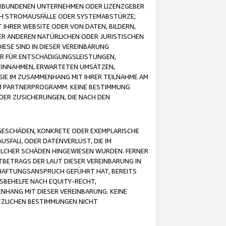
VERBUNDENEN UNTERNEHMEN ODER LIZENZGEBER
ICH STROMAUSFÄLLE ODER SYSTEMABSTÜRZE;
IHRER WEBSITE ODER VON DATEN, BILDERN,
ER ANDEREN NATÜRLICHEN ODER JURISTISCHEN
ESE SIND IN DIESER VEREINBARUNG
R FÜR ENTSCHÄDIGUNGSLEISTUNGEN,
EINNAHMEN, ERWARTETEN UMSÄTZEN,
SIE IM ZUSAMMENHANG MIT IHRER TEILNAHME AM
M PARTNERPROGRAMM. KEINE BESTIMMUNG
DER ZUSICHERUNGEN, DIE NACH DEN
GESCHÄDEN, KONKRETE ODER EXEMPLARISCHE
SFALL ODER DATENVERLUST, DIE IM
OLCHER SCHÄDEN HINGEWIESEN WURDEN. FERNER
BETRAGS DER LAUT DIESER VEREINBARUNG IN
HAFTUNGSANSPRUCH GEFÜHRT HAT, BEREITS
SBEHELFE NACH EQUITY-RECHT,
NHANG MIT DIESER VEREINBARUNG. KEINE
TZLICHEN BESTIMMUNGEN NICHT