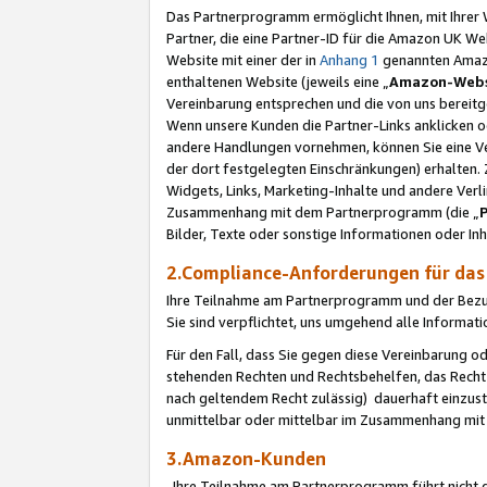
Das Partnerprogramm ermöglicht Ihnen, mit Ihrer W
Partner, die eine Partner-ID für die Amazon UK W
Website mit einer der in
Anhang 1
genannten Amazon
enthaltenen Website (jeweils eine „
Amazon-Webs
Vereinbarung entsprechen und die von uns bereitg
Wenn unsere Kunden die Partner-Links anklicken 
andere Handlungen vornehmen, können Sie eine Ver
der dort festgelegten Einschränkungen) erhalten. 
Widgets, Links, Marketing-Inhalte und andere Ver
Zusammenhang mit dem Partnerprogramm (die „
Bilder, Texte oder sonstige Informationen oder In
2.Compliance-Anforderungen für d
Ihre Teilnahme am Partnerprogramm und der Bezug 
Sie sind verpflichtet, uns umgehend alle Informat
Für den Fall, dass Sie gegen diese Vereinbarung 
stehenden Rechten und Rechtsbehelfen, das Recht
nach geltendem Recht zulässig) dauerhaft einzus
unmittelbar oder mittelbar im Zusammenhang mit
3.Amazon-Kunden
Ihre Teilnahme am Partnerprogramm führt nicht d