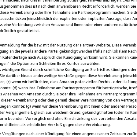
usgenommen dies ist nach dem anwendbaren Recht erforderlich, werden Sie 
f diese Vereinbarung oder Ihre Teilnahme am Partnerprogramm machen. Sie d
usschmücken (einschließlich der expliziten oder impliziten Aussage, dass A
 eine Verbindung zwischen Amazon und Ihnen oder einer anderen natürlichen 
rücklich gestattet ist.
r Anmeldung für die bzw. mit der Nutzung der Partner-Website. Diese Vereinb
gung an die jeweils andere Partei gekündigt werden (falls nach lokalem Rech
n Kalendertage nach Ausspruch der Kündigung wirksam wird. Sie können kündi
ngen“ die Option zum Schließen Ihres Kontos auswählen.
 wichtigem Grund durch schriftliche Kündigung an Sie fristlos kündigen oder I
 Sie darüber hinaus anderweitige Verstöße gegen diese Vereinbarung (einschli
ben; (c) wenn wir befürchten, dass Amazon potenziellen Rechts- oder Haftu
nnte; (d) wenn Ihre Teilnahme am Partnerprogramm für betrügerische, irref
das Ansehen von Amazon durch Sie oder Ihre Teilnahme am Partnerprogramm b
ieser Vereinbarung oder den gemäß dieser Vereinbarung von den Vertragspa
liegen könnte; (g) wenn wir diese Vereinbarung mit Ihnen oder anderen Perso
 der Vergangenheit, gleich aus welchem Grund, gekündigt hatten (oder Ihr Ko
rm beenden. Vorsorglich und ohne Einschränkung des vorstehenden Absatzes
richtlinien als erheblicher Verstoß gegen diese Vereinbarung.
e Vergütungen nach einer Kündigung für einen angemessenen Zeitraum zurückb