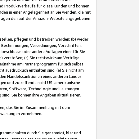
und Produktverkäufe für diese Kunden und können
nden in einer Angelegenheit an Sie wenden, die mit
e-Fragen den auf der Amazon-Website angegebenen
stellen, pflegen und betreiben werden; (b) weder
e Bestimmungen, Verordnungen, Vorschriften,
-beschlüsse oder andere Auflagen einer für Sie
 verstoßen; (c) Sie rechtswirksam Verträge
r Teilnahme am Partnerprogramm für sich selbst
t ausdrücklich enthalten sind; (e) Sie nicht am
den Handelssanktionen eines anderen Landes
gen und zutreffende nicht US-amerikanische
ren, Software, Technologie und Leistungen
sind. Sie können Ihre Angaben aktualisieren,
men, das Sie im Zusammenhang mit dem
 Erwartungen vornehmen.
ogramminhalten durch Sie genehmigt, klar und
zon-Partner verdiene ich an qualifizierten