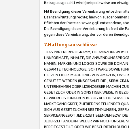
Betrag ausgezahlt wird (beispielsweise um etwai
Mit Beendigung dieser Vereinbarung erlöschen alle
Lizenzen/Nutzungsrechte; hiervon ausgenommen sind
Pflichten der Parteien sowie ggf. entstandene, ab
Die Beendigung dieser Vereinbarung befreit die P
gegen diese Vereinbarung, der vor deren Beendi
7.Haftungsausschlüsse
DAS PARTNERPROGRAMM, DIE AMAZON-WEBSITE,
LINKFORMATE, INHALTE, DIE ANWENDUNGSPRO
NAMEN, MARKEN UND LOGOS SOWIE DIE DOMAIN
GESAMTE TECHNOLOGIE, SOFTWARE SOWIE FUNKT
DIE VON ODER IM AUFTRAG VON AMAZON, UNS
GENUTZT WERDEN (INSGESAMT DIE „
SERVICEA
UNTERNEHMEN ODER LIZENZGEBER MACHEN ZUSI
GESETZLICH ODER IN SONSTIGER WEISE, IN BE
GEWÄHRLEISTUNGEN IN BEZUG AUF DIE SERVICE
MARKTGÄNGIGKEIT, ZUFRIEDENSTELLENDER QUA
SICH AUS GESETZLICHEN BESTIMMUNGEN, GEPFL
SERVICEANGEBOT JEDERZEIT BEENDEN BZW. DIE
JEDERZEIT ÄNDERN. WEDER WIR NOCH UNSERE 
BEREITGESTELLT ODER WIE BESCHRIEBEN DURC