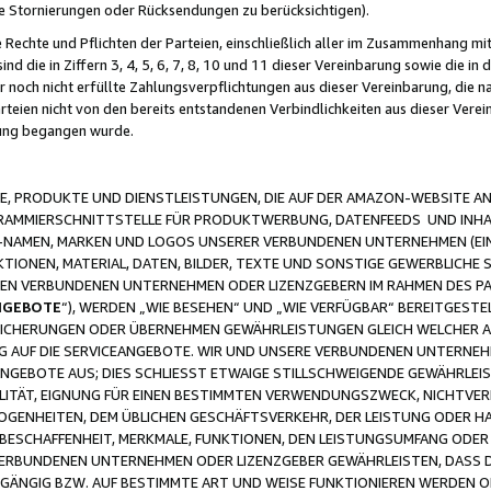
ge Stornierungen oder Rücksendungen zu berücksichtigen).
 Rechte und Pflichten der Parteien, einschließlich aller im Zusammenhang m
 die in Ziffern 3, 4, 5, 6, 7, 8, 10 und 11 dieser Vereinbarung sowie die in
er noch nicht erfüllte Zahlungsverpflichtungen aus dieser Vereinbarung, die
arteien nicht von den bereits entstandenen Verbindlichkeiten aus dieser Ver
gung begangen wurde.
 PRODUKTE UND DIENSTLEISTUNGEN, DIE AUF DER AMAZON-WEBSITE AN
GRAMMIERSCHNITTSTELLE FÜR PRODUKTWERBUNG, DATENFEEDS UND INH
-NAMEN, MARKEN UND LOGOS UNSERER VERBUNDENEN UNTERNEHMEN (EIN
IONEN, MATERIAL, DATEN, BILDER, TEXTE UND SONSTIGE GEWERBLICHE 
EREN VERBUNDENEN UNTERNEHMEN ODER LIZENZGEBERN IM RAHMEN DES 
NGEBOTE
“), WERDEN „WIE BESEHEN“ UND „WIE VERFÜGBAR“ BEREITGEST
CHERUNGEN ODER ÜBERNEHMEN GEWÄHRLEISTUNGEN GLEICH WELCHER AR
ZUG AUF DIE SERVICEANGEBOTE. WIR UND UNSERE VERBUNDENEN UNTERNEH
ANGEBOTE AUS; DIES SCHLIESST ETWAIGE STILLSCHWEIGENDE GEWÄHRLE
LITÄT, EIGNUNG FÜR EINEN BESTIMMTEN VERWENDUNGSZWECK, NICHTVER
OGENHEITEN, DEM ÜBLICHEN GESCHÄFTSVERKEHR, DER LEISTUNG ODER H
 BESCHAFFENHEIT, MERKMALE, FUNKTIONEN, DEN LEISTUNGSUMFANG ODER
VERBUNDENEN UNTERNEHMEN ODER LIZENZGEBER GEWÄHRLEISTEN, DASS D
HGÄNGIG BZW. AUF BESTIMMTE ART UND WEISE FUNKTIONIEREN WERDEN 