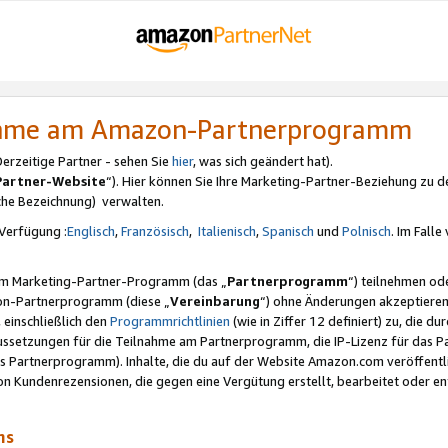
nahme am Amazon-Partnerprogramm
rzeitige Partner - sehen Sie
hier
, was sich geändert hat).
Partner-Website
“). Hier können Sie Ihre Marketing-Partner-Beziehung zu d
iche Bezeichnung) verwalten.
Verfügung :
Englisch
,
Französisch
,
Italienisch
,
Spanisch
und
Polnisch
. Im Fall
erem Marketing-Partner-Programm (das „
Partnerprogramm
“) teilnehmen od
on-Partnerprogramm (diese „
Vereinbarung
“) ohne Änderungen akzeptieren
 einschließlich den
Programmrichtlinien
(wie in Ziffer 12 definiert) zu, die 
raussetzungen für die Teilnahme am Partnerprogramm, die IP-Lizenz für das
s Partnerprogramm). Inhalte, die du auf der Website Amazon.com veröffentl
n Kundenrezensionen, die gegen eine Vergütung erstellt, bearbeitet oder ent
mms