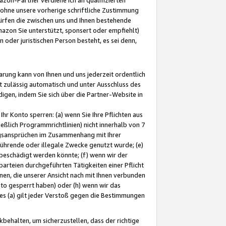
ohne unsere vorherige schriftliche Zustimmung
ürfen die zwischen uns und Ihnen bestehende
mazon Sie unterstützt, sponsert oder empfiehlt)
oder juristischen Person besteht, es sei denn,
arung kann von Ihnen und uns jederzeit ordentlich
t zulässig automatisch und unter Ausschluss des
gen, indem Sie sich über die Partner-Website in
hr Konto sperren: (a) wenn Sie Ihre Pflichten aus
eßlich Programmrichtlinien) nicht innerhalb von 7
ngsansprüchen im Zusammenhang mit Ihrer
ührende oder illegale Zwecke genutzt wurde; (e)
eschädigt werden könnte; (f) wenn wir der
rteien durchgeführten Tätigkeiten einer Pflicht
nen, die unserer Ansicht nach mit Ihnen verbunden
nto gesperrt haben) oder (h) wenn wir das
 (a) gilt jeder Verstoß gegen die Bestimmungen
ehalten, um sicherzustellen, dass der richtige