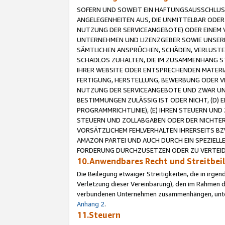
SOFERN UND SOWEIT EIN HAFTUNGSAUSSCHLUSS
ANGELEGENHEITEN AUS, DIE UNMITTELBAR ODER 
NUTZUNG DER SERVICEANGEBOTE) ODER EINEM V
UNTERNEHMEN UND LIZENZGEBER SOWIE UNSERE 
SÄMTLICHEN ANSPRÜCHEN, SCHÄDEN, VERLUSTE
SCHADLOS ZUHALTEN, DIE IM ZUSAMMENHANG STE
IHRER WEBSITE ODER ENTSPRECHENDEN MATERIA
FERTIGUNG, HERSTELLUNG, BEWERBUNG ODER VE
NUTZUNG DER SERVICEANGEBOTE UND ZWAR UN
BESTIMMUNGEN ZULÄSSIG IST ODER NICHT, (D) 
PROGRAMMRICHTLINIE), (E) IHREN STEUERN UN
STEUERN UND ZOLLABGABEN ODER DER NICHTER
VORSÄTZLICHEM FEHLVERHALTEN IHRERSEITS BZ
AMAZON PARTEI UND AUCH DURCH EIN SPEZIELL
FORDERUNG DURCHZUSETZEN ODER ZU VERTEIDI
10.Anwendbares Recht und Streitbe
Die Beilegung etwaiger Streitigkeiten, die in irg
Verletzung dieser Vereinbarung), den im Rahmen d
verbundenen Unternehmen zusammenhängen, unterl
Anhang 2
.
11.Steuern