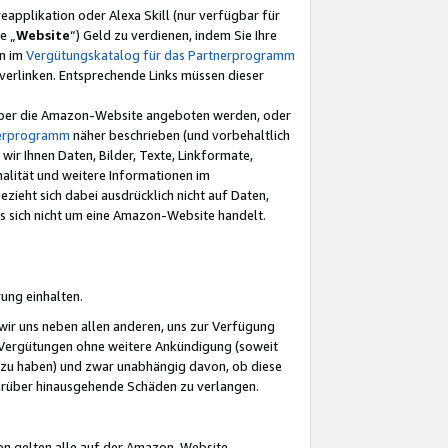
eapplikation oder Alexa Skill (nur verfügbar für
e „
Website
“) Geld zu verdienen, indem Sie Ihre
en im
Vergütungskatalog für das Partnerprogramm
t) verlinken. Entsprechende Links müssen dieser
e über die Amazon-Website angeboten werden, oder
nerprogramm
näher beschrieben (und vorbehaltlich
ir Ihnen Daten, Bilder, Texte, Linkformate,
alität und weitere Informationen im
zieht sich dabei ausdrücklich nicht auf Daten,
es sich nicht um eine Amazon-Website handelt.
rung einhalten.
ir uns neben allen anderen, uns zur Verfügung
n Vergütungen ohne weitere Ankündigung (soweit
 zu haben) und zwar unabhängig davon, ob diese
darüber hinausgehende Schäden zu verlangen.
on gelten alle auf der Amazon-Website