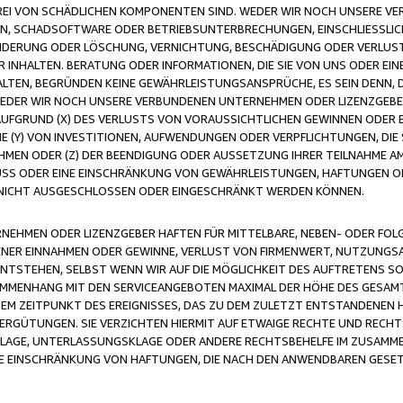
FREI VON SCHÄDLICHEN KOMPONENTEN SIND. WEDER WIR NOCH UNSERE 
VIREN, SCHADSOFTWARE ODER BETRIEBSUNTERBRECHUNGEN, EINSCHLIESSL
ÄNDERUNG ODER LÖSCHUNG, VERNICHTUNG, BESCHÄDIGUNG ODER VERLUST 
INHALTEN. BERATUNG ODER INFORMATIONEN, DIE SIE VON UNS ODER EIN
LTEN, BEGRÜNDEN KEINE GEWÄHRLEISTUNGSANSPRÜCHE, ES SEIN DENN, DI
WEDER WIR NOCH UNSERE VERBUNDENEN UNTERNEHMEN ODER LIZENZGEBE
FGRUND (X) DES VERLUSTS VON VORAUSSICHTLICHEN GEWINNEN ODER 
 (Y) VON INVESTITIONEN, AUFWENDUNGEN ODER VERPFLICHTUNGEN, DIE 
EN ODER (Z) DER BEENDIGUNG ODER AUSSETZUNG IHRER TEILNAHME A
LUSS ODER EINE EINSCHRÄNKUNG VON GEWÄHRLEISTUNGEN, HAFTUNGEN O
NICHT AUSGESCHLOSSEN ODER EINGESCHRÄNKT WERDEN KÖNNEN.
EHMEN ODER LIZENZGEBER HAFTEN FÜR MITTELBARE, NEBEN- ODER FOL
R EINNAHMEN ODER GEWINNE, VERLUST VON FIRMENWERT, NUTZUNGSAU
TSTEHEN, SELBST WENN WIR AUF DIE MÖGLICHKEIT DES AUFTRETENS S
MENHANG MIT DEN SERVICEANGEBOTEN MAXIMAL DER HÖHE DES GESAMT
M ZEITPUNKT DES EREIGNISSES, DAS ZU DEM ZULETZT ENTSTANDENEN 
ERGÜTUNGEN. SIE VERZICHTEN HIERMIT AUF ETWAIGE RECHTE UND RECHT
KLAGE, UNTERLASSUNGSKLAGE ODER ANDERE RECHTSBEHELFE IM ZUSAMME
NE EINSCHRÄNKUNG VON HAFTUNGEN, DIE NACH DEN ANWENDBAREN GESE