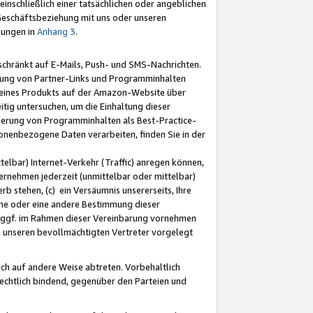
nschließlich einer tatsächlichen oder angeblichen
Geschäftsbeziehung mit uns oder unseren
mungen in
Anhang 3
.
schränkt auf E-Mails, Push- und SMS-Nachrichten.
ellung von Partner-Links und Programminhalten
 eines Produkts auf der Amazon-Website über
tig untersuchen, um die Einhaltung dieser
ntierung von Programminhalten als Best-Practice-
sonenbezogene Daten verarbeiten, finden Sie in der
telbar) Internet-Verkehr (Traffic) anregen können,
rnehmen jederzeit (unmittelbar oder mittelbar)
b stehen, (c) ein Versäumnis unsererseits, Ihre
fene oder eine andere Bestimmung dieser
r ggf. im Rahmen dieser Vereinbarung vornehmen
ch unseren bevollmächtigten Vertreter vorgelegt
ch auf andere Weise abtreten. Vorbehaltlich
rechtlich bindend, gegenüber den Parteien und