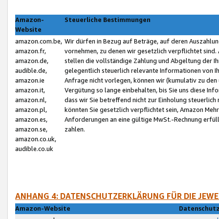
Amazon-
Steuerliche Bestimmungen
Website
amazon.com.be,
Wir dürfen in Bezug auf Beträge, auf deren Auszahlun
amazon.fr,
vornehmen, zu denen wir gesetzlich verpflichtet sind
amazon.de,
stellen die vollständige Zahlung und Abgeltung der 
audible.de,
gelegentlich steuerlich relevante Informationen von I
amazon.ie
Anfrage nicht vorlegen, können wir (kumulativ zu de
amazon.it,
Vergütung so lange einbehalten, bis Sie uns diese Inf
amazon.nl,
dass wir Sie betreffend nicht zur Einholung steuerlich 
amazon.pl,
könnten Sie gesetzlich verpflichtet sein, Amazon Meh
amazon.es,
Anforderungen an eine gültige MwSt.-Rechnung erfüllt
amazon.se,
zahlen.
amazon.co.uk,
audible.co.uk
ANHANG 4: DATENSCHUTZERKLÄRUNG FÜR DIE JEWE
Amazon-Website
Datenschutz