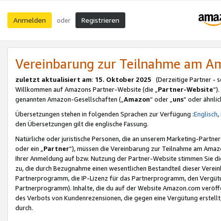
Anmelden
Registrieren
oder
Vereinbarung zur Teilnahme am 
zuletzt aktualisiert am
:
15. Oktober 2025
(Derzeitige Partner - 
Willkommen auf Amazons Partner-Website (die „
Partner-Website
“)
genannten Amazon-Gesellschaften („
Amazon
“ oder „
uns
“ oder ähnli
Übersetzungen stehen in folgenden Sprachen zur Verfügung :
Englisch
,
den Übersetzungen gilt die englische Fassung.
Natürliche oder juristische Personen, die an unserem Marketing-Partn
oder ein „
Partner
“), müssen die Vereinbarung zur Teilnahme am Ama
Ihrer Anmeldung auf bzw. Nutzung der Partner-Website stimmen Sie die
zu, die durch Bezugnahme einen wesentlichen Bestandteil dieser Verei
Partnerprogramm, die IP-Lizenz für das Partnerprogramm, den Vergütu
Partnerprogramm). Inhalte, die du auf der Website Amazon.com veröffe
des Verbots von Kundenrezensionen, die gegen eine Vergütung erstellt, 
durch.