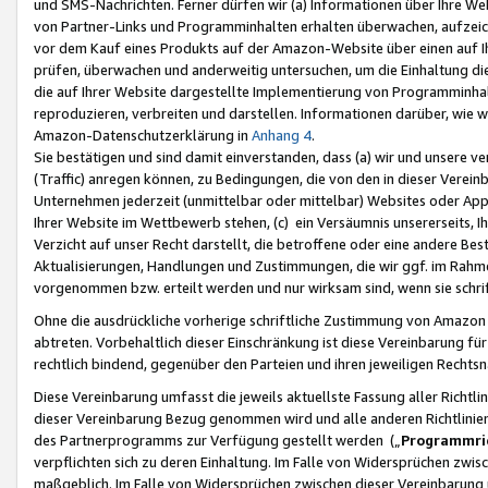
und SMS-Nachrichten. Ferner dürfen wir (a) Informationen über Ihre We
von Partner-Links und Programminhalten erhalten überwachen, aufzei
vor dem Kauf eines Produkts auf der Amazon-Website über einen auf Ih
prüfen, überwachen und anderweitig untersuchen, um die Einhaltung dies
die auf Ihrer Website dargestellte Implementierung von Programminhalt
reproduzieren, verbreiten und darstellen. Informationen darüber, wie w
Amazon-Datenschutzerklärung in
Anhang 4
.
Sie bestätigen und sind damit einverstanden, dass (a) wir und unsere 
(Traffic) anregen können, zu Bedingungen, die von den in dieser Vere
Unternehmen jederzeit (unmittelbar oder mittelbar) Websites oder Appl
Ihrer Website im Wettbewerb stehen, (c) ein Versäumnis unsererseits, I
Verzicht auf unser Recht darstellt, die betroffene oder eine andere B
Aktualisierungen, Handlungen und Zustimmungen, die wir ggf. im Rahme
vorgenommen bzw. erteilt werden und nur wirksam sind, wenn sie schri
Ohne die ausdrückliche vorherige schriftliche Zustimmung von Amazon
abtreten. Vorbehaltlich dieser Einschränkung ist diese Vereinbarung f
rechtlich bindend, gegenüber den Parteien und ihren jeweiligen Rech
Diese Vereinbarung umfasst die jeweils aktuellste Fassung aller Richtli
dieser Vereinbarung Bezug genommen wird und alle anderen Richtlinie
des Partnerprogramms zur Verfügung gestellt werden („
Programmric
verpflichten sich zu deren Einhaltung. Im Falle von Widersprüchen zwi
maßgeblich. Im Falle von Widersprüchen zwischen dieser Vereinbarun