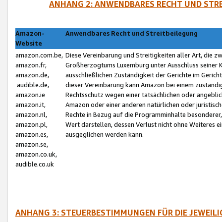
ANHANG 2: ANWENDBARES RECHT UND STRE
Amazon-
Anwendbares Recht und Streitbeilegung
Website
amazon.com.be,
Diese Vereinbarung und Streitigkeiten aller Art, die 
amazon.fr,
Großherzogtums Luxemburg unter Ausschluss seiner Kol
amazon.de,
ausschließlichen Zuständigkeit der Gerichte im Geri
audible.de,
dieser Vereinbarung kann Amazon bei einem zuständig
amazon.ie
Rechtsschutz wegen einer tatsächlichen oder angebli
amazon.it,
Amazon oder einer anderen natürlichen oder juristisc
amazon.nl,
Rechte in Bezug auf die Programminhalte besonderer,
amazon.pl,
Wert darstellen, dessen Verlust nicht ohne Weiteres e
amazon.es,
ausgeglichen werden kann.
amazon.se,
amazon.co.uk,
audible.co.uk
ANHANG 3: STEUERBESTIMMUNGEN FÜR DIE JEWEIL