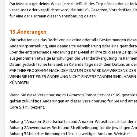
Parteien in irgendeiner Weise (einschließlich des Ergreifens oder Unt
veranlasst oder verpflichtet wird, die mit US-Gesetzen, Vorschriften,
für eine der Parteien dieser Vereinbarung gelten.
13.Änderungen
Wir behalten uns das Recht vor, einzelne oder alle Bestimmungen diese
Änderungsmitteilung, eine geänderte Vereinbarung oder eine geänderte 
über die entsprechende Änderung per E-Mail an Ihre zu diesem Zeitpun
ausgenommen etwaige Erhöhungen der Standardvergütung im Rahmen
Datum, jedoch frühestens sieben Kalendertage nach dem Datum, an de
PARTNERPROGRAMM NACH DEM DATUM DES WIRKSAMWERDENS DER Ä
WENN SIE MIT EINER ÄNDERUNG NICHT EINVERSTANDEN SIND, HABEN S
KÜNDIGEN.
Wenn Sie diese Vereinbarung mit Amazon France Services SAS geschlo
gelten zukünftige Änderungen an dieser Vereinbarung für Sie und Ama
Core S.à r.l. bezieht.
Anhang 1Amazon-Gesellschaften und Amazon-Websites nach Ländern
Anhang 2Anwendbares Recht und Streitbeilegung für die jeweiligen 
Anhang 3Steuerbestimmungen für die jeweiligen Amazon-Websites