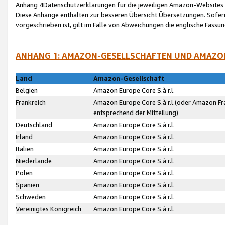
Anhang 4Datenschutzerklärungen für die jeweiligen Amazon-Websites
Diese Anhänge enthalten zur besseren Übersicht Übersetzungen. Sofe
vorgeschrieben ist, gilt im Falle von Abweichungen die englische Fass
ANHANG 1: AMAZON-GESELLSCHAFTEN UND AMAZO
Land
Amazon-Gesellschaft
Belgien
Amazon Europe Core S.à r.l.
Frankreich
Amazon Europe Core S.à r.l.(oder Amazon Fr
entsprechend der Mitteilung)
Deutschland
Amazon Europe Core S.à r.l.
Irland
Amazon Europe Core S.à r.l.
Italien
Amazon Europe Core S.à r.l.
Niederlande
Amazon Europe Core S.à r.l.
Polen
Amazon Europe Core S.à r.l.
Spanien
Amazon Europe Core S.à r.l.
Schweden
Amazon Europe Core S.à r.l.
Vereinigtes Königreich
Amazon Europe Core S.à r.l.