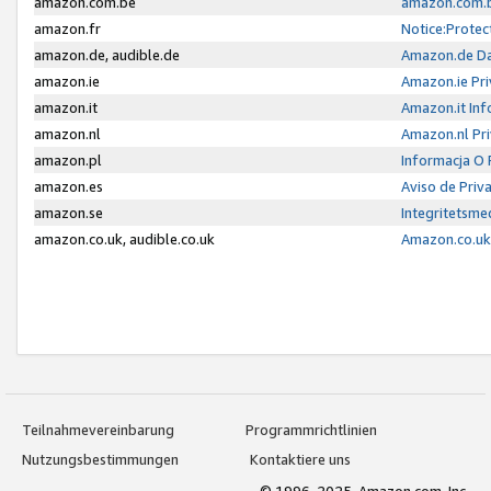
amazon.com.be
amazon.com.b
amazon.fr
Notice:Protec
amazon.de, audible.de
Amazon.de Da
amazon.ie
Amazon.ie Pri
amazon.it
Amazon.it Inf
amazon.nl
Amazon.nl Pri
amazon.pl
Informacja O
amazon.es
Aviso de Priv
amazon.se
Integritetsm
amazon.co.uk, audible.co.uk
Amazon.co.uk 
Teilnahmevereinbarung
Programmrichtlinien
Nutzungsbestimmungen
Kontaktiere uns