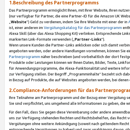
1.Beschreibung des Partnerprogramms
Das Partnerprogramm ermöglicht Ihnen, mit Ihrer Website, Ihren nutzer
(nur verfügbar für Partner, die eine Partner-ID für die Amazon UK We
„
Website
“) Geld zu verdienen, indem Sie Ihre Website mit einer der in
ist, einer anderen im
Vergütungskatalog für das Partnerprogramm
enth
Alexa Skill (über das Alexa Shopping Kit) verlinken. Entsprechende Lin
markierten Link-Formate verwenden („
Partner-Links
“).
Wenn unsere Kunden die Partner-Links anklicken oder sich damit verbi
angeboten werden, oder andere Handlungen vornehmen, können Sie eine
Partnerprogramm
näher beschrieben (und vorbehaltlich der dort festg
Produkte oder Leistungen können wir Ihnen Daten, Bilder, Texte, Linkfo
für Anwendungsprogramme, die Alexa-Funktionalität und weitere Inf
zur Verfügung stellen. Der Begriff „Programminhalte“ bezieht sich dabe
in Bezug auf Produkte, die auf Websites angeboten werden, bei denen 
2.Compliance-Anforderungen für das Partnerprog
Ihre Teilnahme am Partnerprogramm und der Bezug einer Vergütung setz
Sie sind verpflichtet, uns umgehend alle Informationen zu geben, die w
Für den Fall, dass Sie gegen diese Vereinbarung oder andere anwendba
uns zur Verfügung stehenden Rechten und Rechtsbehelfen, das Recht vo
Vergütungen ohne weitere Ankündigung (soweit nach geltendem Recht z
entsprechende Vergütungen zu haben) und zwar unabhängig davon, ob 