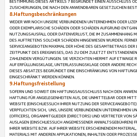
BESTIMMUNG DIESES ARTIKELS 7 BEGRÜNDET EINEN AUSSCHLUSS 
ZUSICHERUNGEN, DIE NACH DEN ANWENDBAREN GESETZLICHEN BE
8.Haftungsbeschränkungen
WEDER WIR NOCH UNSERE VERBUNDENEN UNTERNEHMEN ODER LIZEN
ODER EXEMPLARISCHE SCHÄDEN ODER SCHÄDEN AUFGRUND ENTGANG
NUTZUNGSAUSFALL ODER DATENVERLUST, DIE IM ZUSAMMENHANG MI
DES AUFTRETENS SOLCHER SCHÄDEN HINGEWIESEN WURDEN. FERN
SERVICEANGEBOTEN MAXIMAL DER HÖHE DES GESAMTBETRAGS DER 
ZEITPUNKT DES EREIGNISSES, DAS ZU DEM ZULETZT ENTSTANDENE
ZAHLENDEN VERGÜTUNGEN. SIE VERZICHTEN HIERMIT AUF ETWAIGE 
AUF ERFÜLLUNGSKLAGE, UNTERLASSUNGSKLAGE ODER ANDERE RECHT
DIESES ABSATZES BEGRÜNDET EINE EINSCHRÄNKUNG VON HAFTUNG
EINGESCHRÄNKT WERDEN KÖNNEN.
9.Haftungsfreistellung
SOFERN UND SOWEIT EIN HAFTUNGSAUSSCHLUSS NACH DEN ANWENDB
HAFTUNG FÜR ANGELEGENHEITEN AUS, DIE UNMITTELBAR ODER MITT
WEBSITE (EINSCHLIESSLICH IHRER NUTZUNG DER SERVICEANGEBOTE)
VERPFLICHTEN SICH, UNS, UNSERE VERBUNDENEN UNTERNEHMEN UN
(OFFICERS), ORGANMITGLIEDER (DIRECTORS) UND VERTRETER VON 
AUSLAGEN (EINSCHLIESSLICH ANGEMESSENER ANWALTSGEBÜHREN) FR
IHRER WEBSITE BZW. AUF IHRER WEBSITE ERSCHEINENDEM MATERIAL
MATERIALS MIT ANDEREN APPLIKATIONEN, INHALTEN ODER PROZESSE