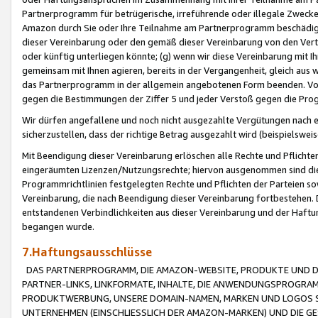
Partnerprogramm für betrügerische, irreführende oder illegale Zwecke
Amazon durch Sie oder Ihre Teilnahme am Partnerprogramm beschädig
dieser Vereinbarung oder den gemäß dieser Vereinbarung von den Vertr
oder künftig unterliegen könnte; (g) wenn wir diese Vereinbarung mit I
gemeinsam mit Ihnen agieren, bereits in der Vergangenheit, gleich aus
das Partnerprogramm in der allgemein angebotenen Form beenden. Vors
gegen die Bestimmungen der Ziffer 5 und jeder Verstoß gegen die Prog
Wir dürfen angefallene und noch nicht ausgezahlte Vergütungen nach 
sicherzustellen, dass der richtige Betrag ausgezahlt wird (beispielsw
Mit Beendigung dieser Vereinbarung erlöschen alle Rechte und Pflichte
eingeräumten Lizenzen/Nutzungsrechte; hiervon ausgenommen sind die in 
Programmrichtlinien festgelegten Rechte und Pflichten der Parteien sow
Vereinbarung, die nach Beendigung dieser Vereinbarung fortbestehen. D
entstandenen Verbindlichkeiten aus dieser Vereinbarung und der Haft
begangen wurde.
7.Haftungsausschlüsse
DAS PARTNERPROGRAMM, DIE AMAZON-WEBSITE, PRODUKTE UND DI
PARTNER-LINKS, LINKFORMATE, INHALTE, DIE ANWENDUNGSPROGR
PRODUKTWERBUNG, UNSERE DOMAIN-NAMEN, MARKEN UND LOGOS S
UNTERNEHMEN (EINSCHLIESSLICH DER AMAZON-MARKEN) UND DIE GE