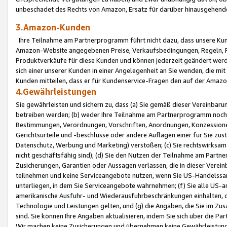
unbeschadet des Rechts von Amazon, Ersatz für darüber hinausgehen
3.Amazon-Kunden
Ihre Teilnahme am Partnerprogramm führt nicht dazu, dass unsere Kun
Amazon-Website angegebenen Preise, Verkaufsbedingungen, Regeln, Ri
Produktverkäufe für diese Kunden und können jederzeit geändert werde
sich einer unserer Kunden in einer Angelegenheit an Sie wenden, die 
Kunden mitteilen, dass er für Kundenservice-Fragen den auf der Ama
4.Gewährleistungen
Sie gewährleisten und sichern zu, dass (a) Sie gemäß dieser Vereinba
betreiben werden; (b) weder Ihre Teilnahme am Partnerprogramm noch d
Bestimmungen, Verordnungen, Vorschriften, Anordnungen, Konzessionen,
Gerichtsurteile und -beschlüsse oder andere Auflagen einer für Sie zu
Datenschutz, Werbung und Marketing) verstoßen; (c) Sie rechtswirksam 
nicht geschäftsfähig sind); (d) Sie den Nutzen der Teilnahme am Partne
Zusicherungen, Garantien oder Aussagen verlassen, die in dieser Verein
teilnehmen und keine Serviceangebote nutzen, wenn Sie US-Handelssa
unterliegen, in dem Sie Serviceangebote wahrnehmen; (f) Sie alle US
amerikanische Ausfuhr- und Wiederausfuhrbeschränkungen einhalten, 
Technologie und Leistungen gelten, und (g) die Angaben, die Sie im 
sind. Sie können Ihre Angaben aktualisieren, indem Sie sich über die 
Wir machen keine Zusicherungen und übernehmen keine Gewährleistun