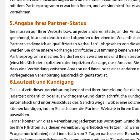
mit dem Partnerprogramm erwarten können, und wir sind nicht für etwa
vornehmen.
5.Angabe Ihres Partner-Status
Sie müssen auf Ihrer Website bzw. an jeder anderen Stelle, an der Am
genehmigt, klar und deutlich den folgenden oder einen im Wesentlichen
Partner verdiene ich an qualifizierten Verkäufen“. Abgesehen von die
werden Sie ohne unsere vorherige schriftliche Zustimmung keine weite
Partnerprogramm machen. Sie dürfen die zwischen uns und Ihnen best
(einschließlich der expliziten oder impliziten Aussage, dass Amazon Si
dass eine Verbindung zwischen Amazon und Ihnen oder einer anderen natü
vorliegenden Vereinbarung ausdrücklich gestattet ist.
6.Laufzeit und Kündigung
Die Laufzeit dieser Vereinbarung beginnt mit Ihrer Anmeldung für die 
jederzeit ordentlich oder aus wichtigem Grund durch schriftliche Kündi
automatisch und unter Ausschluss des Gerichtswegs), wobei eine solch
können kündigen, indem Sie sich über die Partner-Website in Ihrem Ko
auswählen.
Ferner können wir diese Vereinbarung jederzeit aus wichtigem Grund dur
Sie Ihre Pflichten aus dieser Vereinbarung erheblich verletzen; (b) wen
Programmrichtlinien) nicht innerhalb von 7 Tagen nach unserer Benachr
oder Haftungsansprüchen im Zusammenhang mit Ihrer Teilnahme am Pa