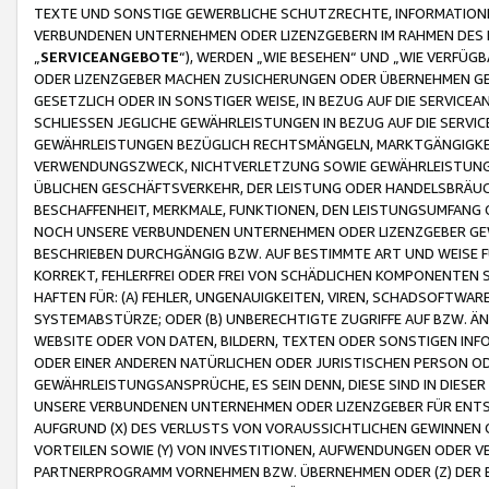
TEXTE UND SONSTIGE GEWERBLICHE SCHUTZRECHTE, INFORMATIONE
VERBUNDENEN UNTERNEHMEN ODER LIZENZGEBERN IM RAHMEN DES
„
SERVICEANGEBOTE
“), WERDEN „WIE BESEHEN“ UND „WIE VERFÜ
ODER LIZENZGEBER MACHEN ZUSICHERUNGEN ODER ÜBERNEHMEN GEW
GESETZLICH ODER IN SONSTIGER WEISE, IN BEZUG AUF DIE SERVI
SCHLIESSEN JEGLICHE GEWÄHRLEISTUNGEN IN BEZUG AUF DIE SERVI
GEWÄHRLEISTUNGEN BEZÜGLICH RECHTSMÄNGELN, MARKTGÄNGIGKEIT
VERWENDUNGSZWECK, NICHTVERLETZUNG SOWIE GEWÄHRLEISTUNGEN 
ÜBLICHEN GESCHÄFTSVERKEHR, DER LEISTUNG ODER HANDELSBRÄUCH
BESCHAFFENHEIT, MERKMALE, FUNKTIONEN, DEN LEISTUNGSUMFANG 
NOCH UNSERE VERBUNDENEN UNTERNEHMEN ODER LIZENZGEBER GEWÄ
BESCHRIEBEN DURCHGÄNGIG BZW. AUF BESTIMMTE ART UND WEISE
KORREKT, FEHLERFREI ODER FREI VON SCHÄDLICHEN KOMPONENTEN
HAFTEN FÜR: (A) FEHLER, UNGENAUIGKEITEN, VIREN, SCHADSOFTW
SYSTEMABSTÜRZE; ODER (B) UNBERECHTIGTE ZUGRIFFE AUF BZW. 
WEBSITE ODER VON DATEN, BILDERN, TEXTEN ODER SONSTIGEN INF
ODER EINER ANDEREN NATÜRLICHEN ODER JURISTISCHEN PERSON OD
GEWÄHRLEISTUNGSANSPRÜCHE, ES SEIN DENN, DIESE SIND IN DIES
UNSERE VERBUNDENEN UNTERNEHMEN ODER LIZENZGEBER FÜR EN
AUFGRUND (X) DES VERLUSTS VON VORAUSSICHTLICHEN GEWINNEN
VORTEILEN SOWIE (Y) VON INVESTITIONEN, AUFWENDUNGEN ODER VE
PARTNERPROGRAMM VORNEHMEN BZW. ÜBERNEHMEN ODER (Z) DER 