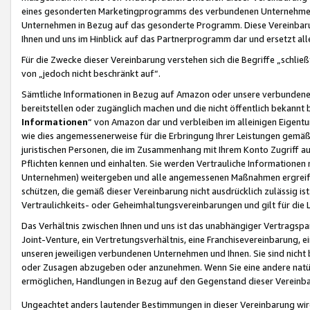
eines gesonderten Marketingprogramms des verbundenen Unternehmens
Unternehmen in Bezug auf das gesonderte Programm. Diese Vereinbarung
Ihnen und uns im Hinblick auf das Partnerprogramm dar und ersetzt al
Für die Zwecke dieser Vereinbarung verstehen sich die Begriffe „schließ
von „jedoch nicht beschränkt auf“.
Sämtliche Informationen in Bezug auf Amazon oder unsere verbunde
bereitstellen oder zugänglich machen und die nicht öffentlich bekannt bz
Informationen
“ von Amazon dar und verbleiben im alleinigen Eigent
wie dies angemessenerweise für die Erbringung Ihrer Leistungen gemäß d
juristischen Personen, die im Zusammenhang mit Ihrem Konto Zugriff au
Pflichten kennen und einhalten. Sie werden Vertrauliche Informationen 
Unternehmen) weitergeben und alle angemessenen Maßnahmen ergreifen
schützen, die gemäß dieser Vereinbarung nicht ausdrücklich zulässig is
Vertraulichkeits- oder Geheimhaltungsvereinbarungen und gilt für die
Das Verhältnis zwischen Ihnen und uns ist das unabhängiger Vertragspa
Joint-Venture, ein Vertretungsverhältnis, eine Franchisevereinbarung, 
unseren jeweiligen verbundenen Unternehmen und Ihnen. Sie sind ni
oder Zusagen abzugeben oder anzunehmen. Wenn Sie eine andere natürli
ermöglichen, Handlungen in Bezug auf den Gegenstand dieser Vereinbar
Ungeachtet anders lautender Bestimmungen in dieser Vereinbarung wird