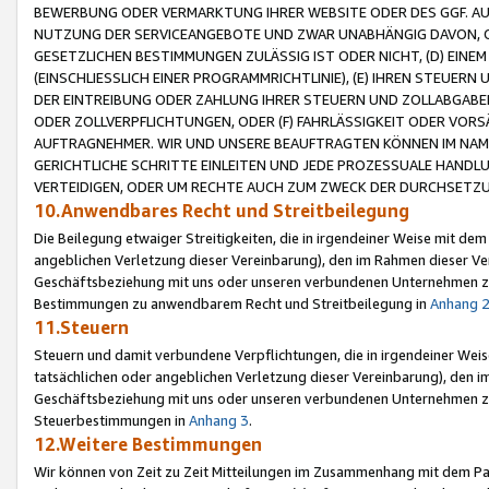
BEWERBUNG ODER VERMARKTUNG IHRER WEBSITE ODER DES GGF. AUF 
NUTZUNG DER SERVICEANGEBOTE UND ZWAR UNABHÄNGIG DAVON, O
GESETZLICHEN BESTIMMUNGEN ZULÄSSIG IST ODER NICHT, (D) EINE
(EINSCHLIESSLICH EINER PROGRAMMRICHTLINIE), (E) IHREN STEUER
DER EINTREIBUNG ODER ZAHLUNG IHRER STEUERN UND ZOLLABGAB
ODER ZOLLVERPFLICHTUNGEN, ODER (F) FAHRLÄSSIGKEIT ODER VORS
AUFTRAGNEHMER. WIR UND UNSERE BEAUFTRAGTEN KÖNNEN IM NAME
GERICHTLICHE SCHRITTE EINLEITEN UND JEDE PROZESSUALE HAND
VERTEIDIGEN, ODER UM RECHTE AUCH ZUM ZWECK DER DURCHSETZU
10.Anwendbares Recht und Streitbeilegung
Die Beilegung etwaiger Streitigkeiten, die in irgendeiner Weise mit de
angeblichen Verletzung dieser Vereinbarung), den im Rahmen dieser Ve
Geschäftsbeziehung mit uns oder unseren verbundenen Unternehmen zu
Bestimmungen zu anwendbarem Recht und Streitbeilegung in
Anhang 
11.Steuern
Steuern und damit verbundene Verpflichtungen, die in irgendeiner Wei
tatsächlichen oder angeblichen Verletzung dieser Vereinbarung), den 
Geschäftsbeziehung mit uns oder unseren verbundenen Unternehmen z
Steuerbestimmungen in
Anhang 3
.
12.Weitere Bestimmungen
Wir können von Zeit zu Zeit Mitteilungen im Zusammenhang mit dem Par