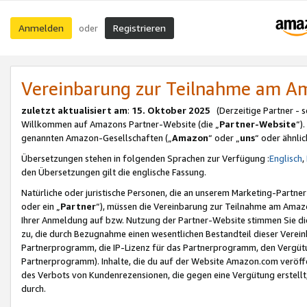
Anmelden
Registrieren
oder
Vereinbarung zur Teilnahme am 
zuletzt aktualisiert am
:
15. Oktober 2025
(Derzeitige Partner - 
Willkommen auf Amazons Partner-Website (die „
Partner-Website
“)
genannten Amazon-Gesellschaften („
Amazon
“ oder „
uns
“ oder ähnli
Übersetzungen stehen in folgenden Sprachen zur Verfügung :
Englisch
,
den Übersetzungen gilt die englische Fassung.
Natürliche oder juristische Personen, die an unserem Marketing-Partn
oder ein „
Partner
“), müssen die Vereinbarung zur Teilnahme am Ama
Ihrer Anmeldung auf bzw. Nutzung der Partner-Website stimmen Sie die
zu, die durch Bezugnahme einen wesentlichen Bestandteil dieser Verei
Partnerprogramm, die IP-Lizenz für das Partnerprogramm, den Vergütu
Partnerprogramm). Inhalte, die du auf der Website Amazon.com veröffe
des Verbots von Kundenrezensionen, die gegen eine Vergütung erstellt, 
durch.