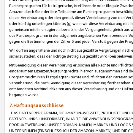
Partnerprogramm für betrügerische, irreführende oder illegale Zwecke
Amazon durch Sie oder Ihre Teilnahme am Partnerprogramm beschädig
dieser Vereinbarung oder den gemäß dieser Vereinbarung von den Vertr
oder künftig unterliegen könnte; (g) wenn wir diese Vereinbarung mit I
gemeinsam mit Ihnen agieren, bereits in der Vergangenheit, gleich aus
das Partnerprogramm in der allgemein angebotenen Form beenden. Vors
gegen die Bestimmungen der Ziffer 5 und jeder Verstoß gegen die Prog
Wir dürfen angefallene und noch nicht ausgezahlte Vergütungen nach 
sicherzustellen, dass der richtige Betrag ausgezahlt wird (beispielsw
Mit Beendigung dieser Vereinbarung erlöschen alle Rechte und Pflichte
eingeräumten Lizenzen/Nutzungsrechte; hiervon ausgenommen sind die in 
Programmrichtlinien festgelegten Rechte und Pflichten der Parteien sow
Vereinbarung, die nach Beendigung dieser Vereinbarung fortbestehen. D
entstandenen Verbindlichkeiten aus dieser Vereinbarung und der Haft
begangen wurde.
7.Haftungsausschlüsse
DAS PARTNERPROGRAMM, DIE AMAZON-WEBSITE, PRODUKTE UND DI
PARTNER-LINKS, LINKFORMATE, INHALTE, DIE ANWENDUNGSPROGR
PRODUKTWERBUNG, UNSERE DOMAIN-NAMEN, MARKEN UND LOGOS S
UNTERNEHMEN (EINSCHLIESSLICH DER AMAZON-MARKEN) UND DIE GE