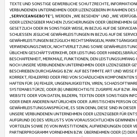
TEXTE UND SONSTIGE GEWERBLICHE SCHUTZRECHTE, INFORMATIONE
VERBUNDENEN UNTERNEHMEN ODER LIZENZGEBERN IM RAHMEN DES
„
SERVICEANGEBOTE
“), WERDEN „WIE BESEHEN“ UND „WIE VERFÜ
ODER LIZENZGEBER MACHEN ZUSICHERUNGEN ODER ÜBERNEHMEN GEW
GESETZLICH ODER IN SONSTIGER WEISE, IN BEZUG AUF DIE SERVI
SCHLIESSEN JEGLICHE GEWÄHRLEISTUNGEN IN BEZUG AUF DIE SERVI
GEWÄHRLEISTUNGEN BEZÜGLICH RECHTSMÄNGELN, MARKTGÄNGIGKEIT
VERWENDUNGSZWECK, NICHTVERLETZUNG SOWIE GEWÄHRLEISTUNGEN 
ÜBLICHEN GESCHÄFTSVERKEHR, DER LEISTUNG ODER HANDELSBRÄUCH
BESCHAFFENHEIT, MERKMALE, FUNKTIONEN, DEN LEISTUNGSUMFANG 
NOCH UNSERE VERBUNDENEN UNTERNEHMEN ODER LIZENZGEBER GEWÄ
BESCHRIEBEN DURCHGÄNGIG BZW. AUF BESTIMMTE ART UND WEISE
KORREKT, FEHLERFREI ODER FREI VON SCHÄDLICHEN KOMPONENTEN
HAFTEN FÜR: (A) FEHLER, UNGENAUIGKEITEN, VIREN, SCHADSOFTW
SYSTEMABSTÜRZE; ODER (B) UNBERECHTIGTE ZUGRIFFE AUF BZW. 
WEBSITE ODER VON DATEN, BILDERN, TEXTEN ODER SONSTIGEN INF
ODER EINER ANDEREN NATÜRLICHEN ODER JURISTISCHEN PERSON OD
GEWÄHRLEISTUNGSANSPRÜCHE, ES SEIN DENN, DIESE SIND IN DIES
UNSERE VERBUNDENEN UNTERNEHMEN ODER LIZENZGEBER FÜR EN
AUFGRUND (X) DES VERLUSTS VON VORAUSSICHTLICHEN GEWINNEN
VORTEILEN SOWIE (Y) VON INVESTITIONEN, AUFWENDUNGEN ODER VE
PARTNERPROGRAMM VORNEHMEN BZW. ÜBERNEHMEN ODER (Z) DER 