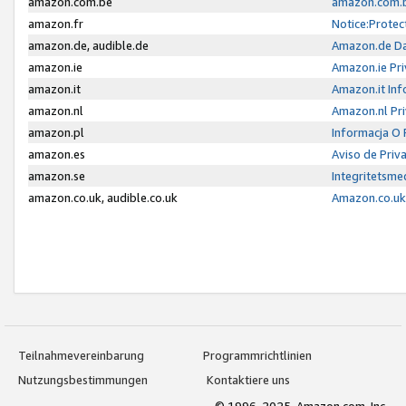
amazon.com.be
amazon.com.b
amazon.fr
Notice:Protec
amazon.de, audible.de
Amazon.de Da
amazon.ie
Amazon.ie Pri
amazon.it
Amazon.it Inf
amazon.nl
Amazon.nl Pri
amazon.pl
Informacja O
amazon.es
Aviso de Priv
amazon.se
Integritetsm
amazon.co.uk, audible.co.uk
Amazon.co.uk 
Teilnahmevereinbarung
Programmrichtlinien
Nutzungsbestimmungen
Kontaktiere uns