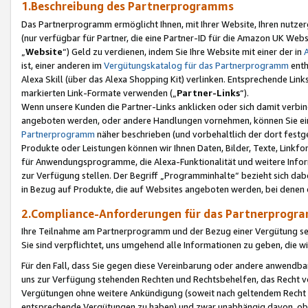
1.Beschreibung des Partnerprogramms
Das Partnerprogramm ermöglicht Ihnen, mit Ihrer Website, Ihren nutzer
(nur verfügbar für Partner, die eine Partner-ID für die Amazon UK We
„
Website
“) Geld zu verdienen, indem Sie Ihre Website mit einer der in
ist, einer anderen im
Vergütungskatalog für das Partnerprogramm
enth
Alexa Skill (über das Alexa Shopping Kit) verlinken. Entsprechende Lin
markierten Link-Formate verwenden („
Partner-Links
“).
Wenn unsere Kunden die Partner-Links anklicken oder sich damit verbi
angeboten werden, oder andere Handlungen vornehmen, können Sie eine
Partnerprogramm
näher beschrieben (und vorbehaltlich der dort festg
Produkte oder Leistungen können wir Ihnen Daten, Bilder, Texte, Linkfo
für Anwendungsprogramme, die Alexa-Funktionalität und weitere Inf
zur Verfügung stellen. Der Begriff „Programminhalte“ bezieht sich dabe
in Bezug auf Produkte, die auf Websites angeboten werden, bei denen 
2.Compliance-Anforderungen für das Partnerprog
Ihre Teilnahme am Partnerprogramm und der Bezug einer Vergütung setz
Sie sind verpflichtet, uns umgehend alle Informationen zu geben, die w
Für den Fall, dass Sie gegen diese Vereinbarung oder andere anwendba
uns zur Verfügung stehenden Rechten und Rechtsbehelfen, das Recht vo
Vergütungen ohne weitere Ankündigung (soweit nach geltendem Recht z
entsprechende Vergütungen zu haben) und zwar unabhängig davon, ob 