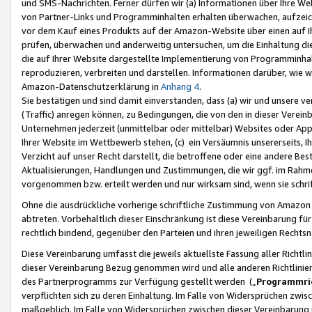
und SMS-Nachrichten. Ferner dürfen wir (a) Informationen über Ihre We
von Partner-Links und Programminhalten erhalten überwachen, aufzei
vor dem Kauf eines Produkts auf der Amazon-Website über einen auf Ih
prüfen, überwachen und anderweitig untersuchen, um die Einhaltung dies
die auf Ihrer Website dargestellte Implementierung von Programminhalt
reproduzieren, verbreiten und darstellen. Informationen darüber, wie w
Amazon-Datenschutzerklärung in
Anhang 4
.
Sie bestätigen und sind damit einverstanden, dass (a) wir und unsere 
(Traffic) anregen können, zu Bedingungen, die von den in dieser Vere
Unternehmen jederzeit (unmittelbar oder mittelbar) Websites oder Appl
Ihrer Website im Wettbewerb stehen, (c) ein Versäumnis unsererseits, I
Verzicht auf unser Recht darstellt, die betroffene oder eine andere B
Aktualisierungen, Handlungen und Zustimmungen, die wir ggf. im Rahme
vorgenommen bzw. erteilt werden und nur wirksam sind, wenn sie schri
Ohne die ausdrückliche vorherige schriftliche Zustimmung von Amazon
abtreten. Vorbehaltlich dieser Einschränkung ist diese Vereinbarung f
rechtlich bindend, gegenüber den Parteien und ihren jeweiligen Rech
Diese Vereinbarung umfasst die jeweils aktuellste Fassung aller Richtli
dieser Vereinbarung Bezug genommen wird und alle anderen Richtlinie
des Partnerprogramms zur Verfügung gestellt werden („
Programmric
verpflichten sich zu deren Einhaltung. Im Falle von Widersprüchen zwi
maßgeblich. Im Falle von Widersprüchen zwischen dieser Vereinbarun