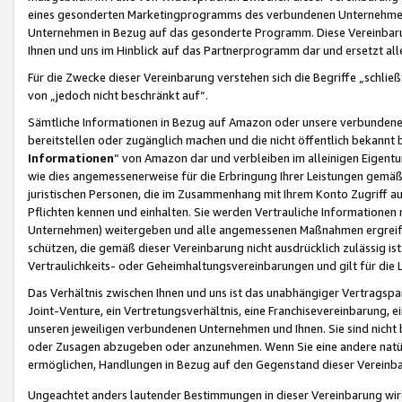
eines gesonderten Marketingprogramms des verbundenen Unternehmens
Unternehmen in Bezug auf das gesonderte Programm. Diese Vereinbarung
Ihnen und uns im Hinblick auf das Partnerprogramm dar und ersetzt al
Für die Zwecke dieser Vereinbarung verstehen sich die Begriffe „schließ
von „jedoch nicht beschränkt auf“.
Sämtliche Informationen in Bezug auf Amazon oder unsere verbunde
bereitstellen oder zugänglich machen und die nicht öffentlich bekannt bz
Informationen
“ von Amazon dar und verbleiben im alleinigen Eigent
wie dies angemessenerweise für die Erbringung Ihrer Leistungen gemäß d
juristischen Personen, die im Zusammenhang mit Ihrem Konto Zugriff au
Pflichten kennen und einhalten. Sie werden Vertrauliche Informationen 
Unternehmen) weitergeben und alle angemessenen Maßnahmen ergreifen
schützen, die gemäß dieser Vereinbarung nicht ausdrücklich zulässig is
Vertraulichkeits- oder Geheimhaltungsvereinbarungen und gilt für die
Das Verhältnis zwischen Ihnen und uns ist das unabhängiger Vertragspa
Joint-Venture, ein Vertretungsverhältnis, eine Franchisevereinbarung, 
unseren jeweiligen verbundenen Unternehmen und Ihnen. Sie sind ni
oder Zusagen abzugeben oder anzunehmen. Wenn Sie eine andere natürli
ermöglichen, Handlungen in Bezug auf den Gegenstand dieser Vereinbar
Ungeachtet anders lautender Bestimmungen in dieser Vereinbarung wird