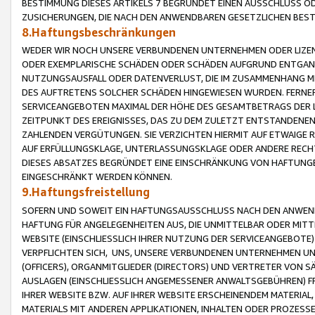
BESTIMMUNG DIESES ARTIKELS 7 BEGRÜNDET EINEN AUSSCHLUSS 
ZUSICHERUNGEN, DIE NACH DEN ANWENDBAREN GESETZLICHEN BE
8.Haftungsbeschränkungen
WEDER WIR NOCH UNSERE VERBUNDENEN UNTERNEHMEN ODER LIZEN
ODER EXEMPLARISCHE SCHÄDEN ODER SCHÄDEN AUFGRUND ENTGANG
NUTZUNGSAUSFALL ODER DATENVERLUST, DIE IM ZUSAMMENHANG MI
DES AUFTRETENS SOLCHER SCHÄDEN HINGEWIESEN WURDEN. FERN
SERVICEANGEBOTEN MAXIMAL DER HÖHE DES GESAMTBETRAGS DER 
ZEITPUNKT DES EREIGNISSES, DAS ZU DEM ZULETZT ENTSTANDENE
ZAHLENDEN VERGÜTUNGEN. SIE VERZICHTEN HIERMIT AUF ETWAIGE 
AUF ERFÜLLUNGSKLAGE, UNTERLASSUNGSKLAGE ODER ANDERE RECHT
DIESES ABSATZES BEGRÜNDET EINE EINSCHRÄNKUNG VON HAFTUNG
EINGESCHRÄNKT WERDEN KÖNNEN.
9.Haftungsfreistellung
SOFERN UND SOWEIT EIN HAFTUNGSAUSSCHLUSS NACH DEN ANWENDB
HAFTUNG FÜR ANGELEGENHEITEN AUS, DIE UNMITTELBAR ODER MITT
WEBSITE (EINSCHLIESSLICH IHRER NUTZUNG DER SERVICEANGEBOTE)
VERPFLICHTEN SICH, UNS, UNSERE VERBUNDENEN UNTERNEHMEN UN
(OFFICERS), ORGANMITGLIEDER (DIRECTORS) UND VERTRETER VON 
AUSLAGEN (EINSCHLIESSLICH ANGEMESSENER ANWALTSGEBÜHREN) FR
IHRER WEBSITE BZW. AUF IHRER WEBSITE ERSCHEINENDEM MATERIAL
MATERIALS MIT ANDEREN APPLIKATIONEN, INHALTEN ODER PROZESSE