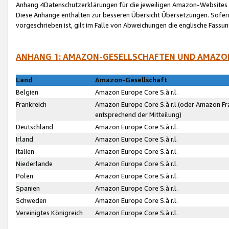
Anhang 4Datenschutzerklärungen für die jeweiligen Amazon-Websites
Diese Anhänge enthalten zur besseren Übersicht Übersetzungen. Sofe
vorgeschrieben ist, gilt im Falle von Abweichungen die englische Fass
ANHANG 1: AMAZON-GESELLSCHAFTEN UND AMAZO
Land
Amazon-Gesellschaft
Belgien
Amazon Europe Core S.à r.l.
Frankreich
Amazon Europe Core S.à r.l.(oder Amazon Fr
entsprechend der Mitteilung)
Deutschland
Amazon Europe Core S.à r.l.
Irland
Amazon Europe Core S.à r.l.
Italien
Amazon Europe Core S.à r.l.
Niederlande
Amazon Europe Core S.à r.l.
Polen
Amazon Europe Core S.à r.l.
Spanien
Amazon Europe Core S.à r.l.
Schweden
Amazon Europe Core S.à r.l.
Vereinigtes Königreich
Amazon Europe Core S.à r.l.