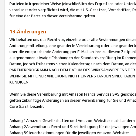
Parteien in irgendeiner Weise (einschließlich des Ergreifens oder Unt
veranlasst oder verpflichtet wird, die mit US-Gesetzen, Vorschriften,
für eine der Parteien dieser Vereinbarung gelten.
13.Änderungen
Wir behalten uns das Recht vor, einzelne oder alle Bestimmungen diese
Änderungsmitteilung, eine geänderte Vereinbarung oder eine geänderte 
über die entsprechende Änderung per E-Mail an Ihre zu diesem Zeitpun
ausgenommen etwaige Erhöhungen der Standardvergütung im Rahmen
Datum, jedoch frühestens sieben Kalendertage nach dem Datum, an de
PARTNERPROGRAMM NACH DEM DATUM DES WIRKSAMWERDENS DER Ä
WENN SIE MIT EINER ÄNDERUNG NICHT EINVERSTANDEN SIND, HABEN S
KÜNDIGEN.
Wenn Sie diese Vereinbarung mit Amazon France Services SAS geschlo
gelten zukünftige Änderungen an dieser Vereinbarung für Sie und Ama
Core S.à r.l. bezieht.
Anhang 1Amazon-Gesellschaften und Amazon-Websites nach Ländern
Anhang 2Anwendbares Recht und Streitbeilegung für die jeweiligen 
Anhang 3Steuerbestimmungen für die jeweiligen Amazon-Websites