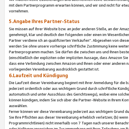
mit dem Partnerprogramm erwarten können, und wir sind nicht für etwa
vornehmen.
5.Angabe Ihres Partner-Status
Sie müssen auf Ihrer Website bzw. an jeder anderen Stelle, an der Am
genehmigt, klar und deutlich den folgenden oder einen im Wesentlichen
Partner verdiene ich an qualifizierten Verkäufen“. Abgesehen von die
werden Sie ohne unsere vorherige schriftliche Zustimmung keine weite
Partnerprogramm machen. Sie dürfen die zwischen uns und Ihnen best
(einschließlich der expliziten oder impliziten Aussage, dass Amazon Si
dass eine Verbindung zwischen Amazon und Ihnen oder einer anderen natü
vorliegenden Vereinbarung ausdrücklich gestattet ist.
6.Laufzeit und Kündigung
Die Laufzeit dieser Vereinbarung beginnt mit Ihrer Anmeldung für die 
jederzeit ordentlich oder aus wichtigem Grund durch schriftliche Kündi
automatisch und unter Ausschluss des Gerichtswegs), wobei eine solch
können kündigen, indem Sie sich über die Partner-Website in Ihrem Ko
auswählen.
Ferner können wir diese Vereinbarung jederzeit aus wichtigem Grund dur
Sie Ihre Pflichten aus dieser Vereinbarung erheblich verletzen; (b) wen
Programmrichtlinien) nicht innerhalb von 7 Tagen nach unserer Benachr
oder Haftungsansprüchen im Zusammenhang mit Ihrer Teilnahme am Pa