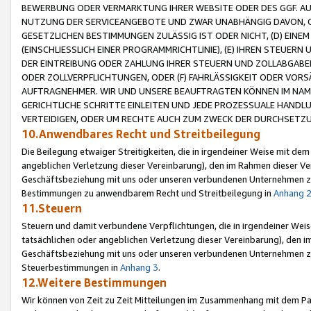
BEWERBUNG ODER VERMARKTUNG IHRER WEBSITE ODER DES GGF. AUF 
NUTZUNG DER SERVICEANGEBOTE UND ZWAR UNABHÄNGIG DAVON, O
GESETZLICHEN BESTIMMUNGEN ZULÄSSIG IST ODER NICHT, (D) EINE
(EINSCHLIESSLICH EINER PROGRAMMRICHTLINIE), (E) IHREN STEUER
DER EINTREIBUNG ODER ZAHLUNG IHRER STEUERN UND ZOLLABGAB
ODER ZOLLVERPFLICHTUNGEN, ODER (F) FAHRLÄSSIGKEIT ODER VORS
AUFTRAGNEHMER. WIR UND UNSERE BEAUFTRAGTEN KÖNNEN IM NAME
GERICHTLICHE SCHRITTE EINLEITEN UND JEDE PROZESSUALE HAND
VERTEIDIGEN, ODER UM RECHTE AUCH ZUM ZWECK DER DURCHSETZU
10.Anwendbares Recht und Streitbeilegung
Die Beilegung etwaiger Streitigkeiten, die in irgendeiner Weise mit de
angeblichen Verletzung dieser Vereinbarung), den im Rahmen dieser Ve
Geschäftsbeziehung mit uns oder unseren verbundenen Unternehmen zu
Bestimmungen zu anwendbarem Recht und Streitbeilegung in
Anhang 
11.Steuern
Steuern und damit verbundene Verpflichtungen, die in irgendeiner Wei
tatsächlichen oder angeblichen Verletzung dieser Vereinbarung), den 
Geschäftsbeziehung mit uns oder unseren verbundenen Unternehmen z
Steuerbestimmungen in
Anhang 3
.
12.Weitere Bestimmungen
Wir können von Zeit zu Zeit Mitteilungen im Zusammenhang mit dem Par