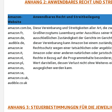
ANHANG 2: ANWENDBARES RECHT UND STRE
Amazon-
Anwendbares Recht und Streitbeilegung
Website
amazon.com.be,
Diese Vereinbarung und Streitigkeiten aller Art, die 
amazon.fr,
Großherzogtums Luxemburg unter Ausschluss seiner Kol
amazon.de,
ausschließlichen Zuständigkeit der Gerichte im Geri
audible.de,
dieser Vereinbarung kann Amazon bei einem zuständig
amazon.ie
Rechtsschutz wegen einer tatsächlichen oder angebli
amazon.it,
Amazon oder einer anderen natürlichen oder juristisc
amazon.nl,
Rechte in Bezug auf die Programminhalte besonderer,
amazon.pl,
Wert darstellen, dessen Verlust nicht ohne Weiteres e
amazon.es,
ausgeglichen werden kann.
amazon.se,
amazon.co.uk,
audible.co.uk
ANHANG 3: STEUERBESTIMMUNGEN FÜR DIE JEWEIL