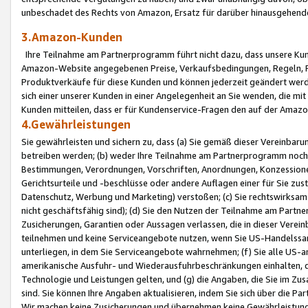
unbeschadet des Rechts von Amazon, Ersatz für darüber hinausgehen
3.Amazon-Kunden
Ihre Teilnahme am Partnerprogramm führt nicht dazu, dass unsere Kun
Amazon-Website angegebenen Preise, Verkaufsbedingungen, Regeln, Ri
Produktverkäufe für diese Kunden und können jederzeit geändert werde
sich einer unserer Kunden in einer Angelegenheit an Sie wenden, die 
Kunden mitteilen, dass er für Kundenservice-Fragen den auf der Ama
4.Gewährleistungen
Sie gewährleisten und sichern zu, dass (a) Sie gemäß dieser Vereinba
betreiben werden; (b) weder Ihre Teilnahme am Partnerprogramm noch d
Bestimmungen, Verordnungen, Vorschriften, Anordnungen, Konzessionen,
Gerichtsurteile und -beschlüsse oder andere Auflagen einer für Sie zu
Datenschutz, Werbung und Marketing) verstoßen; (c) Sie rechtswirksam 
nicht geschäftsfähig sind); (d) Sie den Nutzen der Teilnahme am Partne
Zusicherungen, Garantien oder Aussagen verlassen, die in dieser Verein
teilnehmen und keine Serviceangebote nutzen, wenn Sie US-Handelssa
unterliegen, in dem Sie Serviceangebote wahrnehmen; (f) Sie alle US
amerikanische Ausfuhr- und Wiederausfuhrbeschränkungen einhalten, 
Technologie und Leistungen gelten, und (g) die Angaben, die Sie im 
sind. Sie können Ihre Angaben aktualisieren, indem Sie sich über die 
Wir machen keine Zusicherungen und übernehmen keine Gewährleistun