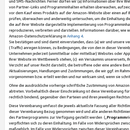
und SMS-Nachrichten. Ferner dürfen wir (a) Informationen über Ihre We
von Partner-Links und Programminhalten erhalten überwachen, aufzei
vor dem Kauf eines Produkts auf der Amazon-Website über einen auf Ih
prüfen, überwachen und anderweitig untersuchen, um die Einhaltung dies
die auf Ihrer Website dargestellte Implementierung von Programminhalt
reproduzieren, verbreiten und darstellen. Informationen darüber, wie w
Amazon-Datenschutzerklärung in
Anhang 4
.
Sie bestätigen und sind damit einverstanden, dass (a) wir und unsere 
(Traffic) anregen können, zu Bedingungen, die von den in dieser Vere
Unternehmen jederzeit (unmittelbar oder mittelbar) Websites oder Appl
Ihrer Website im Wettbewerb stehen, (c) ein Versäumnis unsererseits, I
Verzicht auf unser Recht darstellt, die betroffene oder eine andere B
Aktualisierungen, Handlungen und Zustimmungen, die wir ggf. im Rahme
vorgenommen bzw. erteilt werden und nur wirksam sind, wenn sie schri
Ohne die ausdrückliche vorherige schriftliche Zustimmung von Amazon
abtreten. Vorbehaltlich dieser Einschränkung ist diese Vereinbarung f
rechtlich bindend, gegenüber den Parteien und ihren jeweiligen Rech
Diese Vereinbarung umfasst die jeweils aktuellste Fassung aller Richtli
dieser Vereinbarung Bezug genommen wird und alle anderen Richtlinie
des Partnerprogramms zur Verfügung gestellt werden („
Programmric
verpflichten sich zu deren Einhaltung. Im Falle von Widersprüchen zwi
maßgeblich. Im Falle von Widersprüchen zwischen dieser Vereinbarun