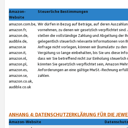
Amazon-
Steuerliche Bestimmungen
Website
amazon.com.be,
Wir dürfen in Bezug auf Beträge, auf deren Auszahlun
amazon.fr,
vornehmen, zu denen wir gesetzlich verpflichtet sind
amazon.de,
stellen die vollständige Zahlung und Abgeltung der 
audible.de,
gelegentlich steuerlich relevante Informationen von I
amazon.ie
Anfrage nicht vorlegen, können wir (kumulativ zu de
amazon.it,
Vergütung so lange einbehalten, bis Sie uns diese Inf
amazon.nl,
dass wir Sie betreffend nicht zur Einholung steuerlich 
amazon.pl,
könnten Sie gesetzlich verpflichtet sein, Amazon Meh
amazon.es,
Anforderungen an eine gültige MwSt.-Rechnung erfüllt
amazon.se,
zahlen.
amazon.co.uk,
audible.co.uk
ANHANG 4: DATENSCHUTZERKLÄRUNG FÜR DIE JEWE
Amazon-Website
Datenschutz