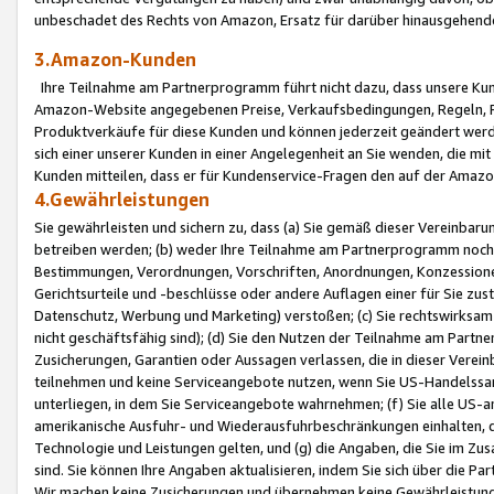
unbeschadet des Rechts von Amazon, Ersatz für darüber hinausgehen
3.Amazon-Kunden
Ihre Teilnahme am Partnerprogramm führt nicht dazu, dass unsere Kun
Amazon-Website angegebenen Preise, Verkaufsbedingungen, Regeln, Ri
Produktverkäufe für diese Kunden und können jederzeit geändert werde
sich einer unserer Kunden in einer Angelegenheit an Sie wenden, die 
Kunden mitteilen, dass er für Kundenservice-Fragen den auf der Ama
4.Gewährleistungen
Sie gewährleisten und sichern zu, dass (a) Sie gemäß dieser Vereinba
betreiben werden; (b) weder Ihre Teilnahme am Partnerprogramm noch d
Bestimmungen, Verordnungen, Vorschriften, Anordnungen, Konzessionen,
Gerichtsurteile und -beschlüsse oder andere Auflagen einer für Sie zu
Datenschutz, Werbung und Marketing) verstoßen; (c) Sie rechtswirksam 
nicht geschäftsfähig sind); (d) Sie den Nutzen der Teilnahme am Partne
Zusicherungen, Garantien oder Aussagen verlassen, die in dieser Verein
teilnehmen und keine Serviceangebote nutzen, wenn Sie US-Handelssa
unterliegen, in dem Sie Serviceangebote wahrnehmen; (f) Sie alle US
amerikanische Ausfuhr- und Wiederausfuhrbeschränkungen einhalten, 
Technologie und Leistungen gelten, und (g) die Angaben, die Sie im 
sind. Sie können Ihre Angaben aktualisieren, indem Sie sich über die 
Wir machen keine Zusicherungen und übernehmen keine Gewährleistun