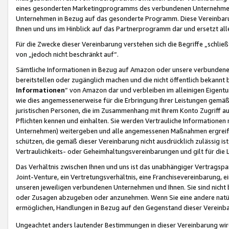
eines gesonderten Marketingprogramms des verbundenen Unternehmens
Unternehmen in Bezug auf das gesonderte Programm. Diese Vereinbarung
Ihnen und uns im Hinblick auf das Partnerprogramm dar und ersetzt al
Für die Zwecke dieser Vereinbarung verstehen sich die Begriffe „schließ
von „jedoch nicht beschränkt auf“.
Sämtliche Informationen in Bezug auf Amazon oder unsere verbunde
bereitstellen oder zugänglich machen und die nicht öffentlich bekannt bz
Informationen
“ von Amazon dar und verbleiben im alleinigen Eigent
wie dies angemessenerweise für die Erbringung Ihrer Leistungen gemäß d
juristischen Personen, die im Zusammenhang mit Ihrem Konto Zugriff au
Pflichten kennen und einhalten. Sie werden Vertrauliche Informationen 
Unternehmen) weitergeben und alle angemessenen Maßnahmen ergreifen
schützen, die gemäß dieser Vereinbarung nicht ausdrücklich zulässig is
Vertraulichkeits- oder Geheimhaltungsvereinbarungen und gilt für die
Das Verhältnis zwischen Ihnen und uns ist das unabhängiger Vertragspa
Joint-Venture, ein Vertretungsverhältnis, eine Franchisevereinbarung, 
unseren jeweiligen verbundenen Unternehmen und Ihnen. Sie sind ni
oder Zusagen abzugeben oder anzunehmen. Wenn Sie eine andere natürli
ermöglichen, Handlungen in Bezug auf den Gegenstand dieser Vereinbar
Ungeachtet anders lautender Bestimmungen in dieser Vereinbarung wird