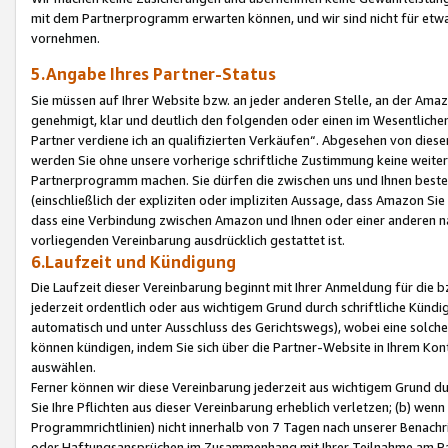
mit dem Partnerprogramm erwarten können, und wir sind nicht für etwa
vornehmen.
5.Angabe Ihres Partner-Status
Sie müssen auf Ihrer Website bzw. an jeder anderen Stelle, an der Am
genehmigt, klar und deutlich den folgenden oder einen im Wesentlichen
Partner verdiene ich an qualifizierten Verkäufen“. Abgesehen von die
werden Sie ohne unsere vorherige schriftliche Zustimmung keine weite
Partnerprogramm machen. Sie dürfen die zwischen uns und Ihnen best
(einschließlich der expliziten oder impliziten Aussage, dass Amazon Si
dass eine Verbindung zwischen Amazon und Ihnen oder einer anderen natü
vorliegenden Vereinbarung ausdrücklich gestattet ist.
6.Laufzeit und Kündigung
Die Laufzeit dieser Vereinbarung beginnt mit Ihrer Anmeldung für die 
jederzeit ordentlich oder aus wichtigem Grund durch schriftliche Kündi
automatisch und unter Ausschluss des Gerichtswegs), wobei eine solch
können kündigen, indem Sie sich über die Partner-Website in Ihrem Ko
auswählen.
Ferner können wir diese Vereinbarung jederzeit aus wichtigem Grund dur
Sie Ihre Pflichten aus dieser Vereinbarung erheblich verletzen; (b) wen
Programmrichtlinien) nicht innerhalb von 7 Tagen nach unserer Benachr
oder Haftungsansprüchen im Zusammenhang mit Ihrer Teilnahme am Pa