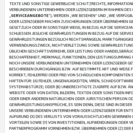
TEXTE UND SONSTIGE GEWERBLICHE SCHUTZRECHTE, INFORMATIONE
VERBUNDENEN UNTERNEHMEN ODER LIZENZGEBERN IM RAHMEN DES
„
SERVICEANGEBOTE
“), WERDEN „WIE BESEHEN“ UND „WIE VERFÜ
ODER LIZENZGEBER MACHEN ZUSICHERUNGEN ODER ÜBERNEHMEN GEW
GESETZLICH ODER IN SONSTIGER WEISE, IN BEZUG AUF DIE SERVI
SCHLIESSEN JEGLICHE GEWÄHRLEISTUNGEN IN BEZUG AUF DIE SERVI
GEWÄHRLEISTUNGEN BEZÜGLICH RECHTSMÄNGELN, MARKTGÄNGIGKEIT
VERWENDUNGSZWECK, NICHTVERLETZUNG SOWIE GEWÄHRLEISTUNGEN 
ÜBLICHEN GESCHÄFTSVERKEHR, DER LEISTUNG ODER HANDELSBRÄUCH
BESCHAFFENHEIT, MERKMALE, FUNKTIONEN, DEN LEISTUNGSUMFANG 
NOCH UNSERE VERBUNDENEN UNTERNEHMEN ODER LIZENZGEBER GEWÄ
BESCHRIEBEN DURCHGÄNGIG BZW. AUF BESTIMMTE ART UND WEISE
KORREKT, FEHLERFREI ODER FREI VON SCHÄDLICHEN KOMPONENTEN
HAFTEN FÜR: (A) FEHLER, UNGENAUIGKEITEN, VIREN, SCHADSOFTW
SYSTEMABSTÜRZE; ODER (B) UNBERECHTIGTE ZUGRIFFE AUF BZW. 
WEBSITE ODER VON DATEN, BILDERN, TEXTEN ODER SONSTIGEN INF
ODER EINER ANDEREN NATÜRLICHEN ODER JURISTISCHEN PERSON OD
GEWÄHRLEISTUNGSANSPRÜCHE, ES SEIN DENN, DIESE SIND IN DIES
UNSERE VERBUNDENEN UNTERNEHMEN ODER LIZENZGEBER FÜR EN
AUFGRUND (X) DES VERLUSTS VON VORAUSSICHTLICHEN GEWINNEN
VORTEILEN SOWIE (Y) VON INVESTITIONEN, AUFWENDUNGEN ODER VE
PARTNERPROGRAMM VORNEHMEN BZW. ÜBERNEHMEN ODER (Z) DER 