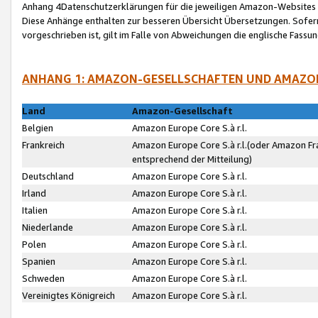
Anhang 4Datenschutzerklärungen für die jeweiligen Amazon-Websites
Diese Anhänge enthalten zur besseren Übersicht Übersetzungen. Sofe
vorgeschrieben ist, gilt im Falle von Abweichungen die englische Fass
ANHANG 1: AMAZON-GESELLSCHAFTEN UND AMAZO
Land
Amazon-Gesellschaft
Belgien
Amazon Europe Core S.à r.l.
Frankreich
Amazon Europe Core S.à r.l.(oder Amazon Fr
entsprechend der Mitteilung)
Deutschland
Amazon Europe Core S.à r.l.
Irland
Amazon Europe Core S.à r.l.
Italien
Amazon Europe Core S.à r.l.
Niederlande
Amazon Europe Core S.à r.l.
Polen
Amazon Europe Core S.à r.l.
Spanien
Amazon Europe Core S.à r.l.
Schweden
Amazon Europe Core S.à r.l.
Vereinigtes Königreich
Amazon Europe Core S.à r.l.