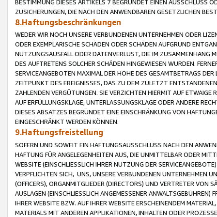
BESTIMMUNG DIESES ARTIKELS 7 BEGRÜNDET EINEN AUSSCHLUSS 
ZUSICHERUNGEN, DIE NACH DEN ANWENDBAREN GESETZLICHEN BE
8.Haftungsbeschränkungen
WEDER WIR NOCH UNSERE VERBUNDENEN UNTERNEHMEN ODER LIZEN
ODER EXEMPLARISCHE SCHÄDEN ODER SCHÄDEN AUFGRUND ENTGANG
NUTZUNGSAUSFALL ODER DATENVERLUST, DIE IM ZUSAMMENHANG MI
DES AUFTRETENS SOLCHER SCHÄDEN HINGEWIESEN WURDEN. FERN
SERVICEANGEBOTEN MAXIMAL DER HÖHE DES GESAMTBETRAGS DER 
ZEITPUNKT DES EREIGNISSES, DAS ZU DEM ZULETZT ENTSTANDENE
ZAHLENDEN VERGÜTUNGEN. SIE VERZICHTEN HIERMIT AUF ETWAIGE 
AUF ERFÜLLUNGSKLAGE, UNTERLASSUNGSKLAGE ODER ANDERE RECHT
DIESES ABSATZES BEGRÜNDET EINE EINSCHRÄNKUNG VON HAFTUNG
EINGESCHRÄNKT WERDEN KÖNNEN.
9.Haftungsfreistellung
SOFERN UND SOWEIT EIN HAFTUNGSAUSSCHLUSS NACH DEN ANWENDB
HAFTUNG FÜR ANGELEGENHEITEN AUS, DIE UNMITTELBAR ODER MITT
WEBSITE (EINSCHLIESSLICH IHRER NUTZUNG DER SERVICEANGEBOTE)
VERPFLICHTEN SICH, UNS, UNSERE VERBUNDENEN UNTERNEHMEN UN
(OFFICERS), ORGANMITGLIEDER (DIRECTORS) UND VERTRETER VON 
AUSLAGEN (EINSCHLIESSLICH ANGEMESSENER ANWALTSGEBÜHREN) FR
IHRER WEBSITE BZW. AUF IHRER WEBSITE ERSCHEINENDEM MATERIAL
MATERIALS MIT ANDEREN APPLIKATIONEN, INHALTEN ODER PROZESSE