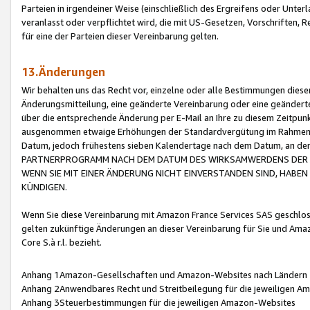
Parteien in irgendeiner Weise (einschließlich des Ergreifens oder Unt
veranlasst oder verpflichtet wird, die mit US-Gesetzen, Vorschriften,
für eine der Parteien dieser Vereinbarung gelten.
13.Änderungen
Wir behalten uns das Recht vor, einzelne oder alle Bestimmungen diese
Änderungsmitteilung, eine geänderte Vereinbarung oder eine geänderte 
über die entsprechende Änderung per E-Mail an Ihre zu diesem Zeitpun
ausgenommen etwaige Erhöhungen der Standardvergütung im Rahmen
Datum, jedoch frühestens sieben Kalendertage nach dem Datum, an de
PARTNERPROGRAMM NACH DEM DATUM DES WIRKSAMWERDENS DER Ä
WENN SIE MIT EINER ÄNDERUNG NICHT EINVERSTANDEN SIND, HABEN S
KÜNDIGEN.
Wenn Sie diese Vereinbarung mit Amazon France Services SAS geschlo
gelten zukünftige Änderungen an dieser Vereinbarung für Sie und Ama
Core S.à r.l. bezieht.
Anhang 1Amazon-Gesellschaften und Amazon-Websites nach Ländern
Anhang 2Anwendbares Recht und Streitbeilegung für die jeweiligen 
Anhang 3Steuerbestimmungen für die jeweiligen Amazon-Websites