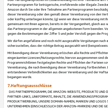
Partnerprogramm für betrügerische, irreführende oder illegale Zwecke
Amazon durch Sie oder Ihre Teilnahme am Partnerprogramm beschädig
dieser Vereinbarung oder den gemäß dieser Vereinbarung von den Vertr
oder künftig unterliegen könnte; (g) wenn wir diese Vereinbarung mit I
gemeinsam mit Ihnen agieren, bereits in der Vergangenheit, gleich aus
das Partnerprogramm in der allgemein angebotenen Form beenden. Vors
gegen die Bestimmungen der Ziffer 5 und jeder Verstoß gegen die Prog
Wir dürfen angefallene und noch nicht ausgezahlte Vergütungen nach 
sicherzustellen, dass der richtige Betrag ausgezahlt wird (beispielsw
Mit Beendigung dieser Vereinbarung erlöschen alle Rechte und Pflichte
eingeräumten Lizenzen/Nutzungsrechte; hiervon ausgenommen sind die in 
Programmrichtlinien festgelegten Rechte und Pflichten der Parteien sow
Vereinbarung, die nach Beendigung dieser Vereinbarung fortbestehen. D
entstandenen Verbindlichkeiten aus dieser Vereinbarung und der Haft
begangen wurde.
7.Haftungsausschlüsse
DAS PARTNERPROGRAMM, DIE AMAZON-WEBSITE, PRODUKTE UND DI
PARTNER-LINKS, LINKFORMATE, INHALTE, DIE ANWENDUNGSPROGR
PRODUKTWERBUNG, UNSERE DOMAIN-NAMEN, MARKEN UND LOGOS S
UNTERNEHMEN (EINSCHLIESSLICH DER AMAZON-MARKEN) UND DIE GE