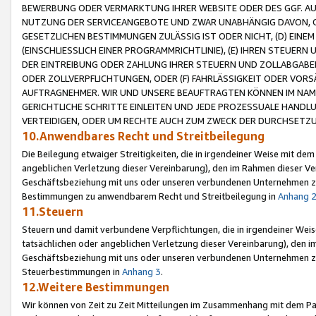
BEWERBUNG ODER VERMARKTUNG IHRER WEBSITE ODER DES GGF. AUF 
NUTZUNG DER SERVICEANGEBOTE UND ZWAR UNABHÄNGIG DAVON, O
GESETZLICHEN BESTIMMUNGEN ZULÄSSIG IST ODER NICHT, (D) EINE
(EINSCHLIESSLICH EINER PROGRAMMRICHTLINIE), (E) IHREN STEUER
DER EINTREIBUNG ODER ZAHLUNG IHRER STEUERN UND ZOLLABGAB
ODER ZOLLVERPFLICHTUNGEN, ODER (F) FAHRLÄSSIGKEIT ODER VORS
AUFTRAGNEHMER. WIR UND UNSERE BEAUFTRAGTEN KÖNNEN IM NAME
GERICHTLICHE SCHRITTE EINLEITEN UND JEDE PROZESSUALE HAND
VERTEIDIGEN, ODER UM RECHTE AUCH ZUM ZWECK DER DURCHSETZU
10.Anwendbares Recht und Streitbeilegung
Die Beilegung etwaiger Streitigkeiten, die in irgendeiner Weise mit de
angeblichen Verletzung dieser Vereinbarung), den im Rahmen dieser Ve
Geschäftsbeziehung mit uns oder unseren verbundenen Unternehmen zu
Bestimmungen zu anwendbarem Recht und Streitbeilegung in
Anhang 
11.Steuern
Steuern und damit verbundene Verpflichtungen, die in irgendeiner Wei
tatsächlichen oder angeblichen Verletzung dieser Vereinbarung), den 
Geschäftsbeziehung mit uns oder unseren verbundenen Unternehmen z
Steuerbestimmungen in
Anhang 3
.
12.Weitere Bestimmungen
Wir können von Zeit zu Zeit Mitteilungen im Zusammenhang mit dem Par