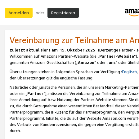
Anmelden
Registrieren
oder
Vereinbarung zur Teilnahme am 
zuletzt aktualisiert am
:
15. Oktober 2025
(Derzeitige Partner - 
Willkommen auf Amazons Partner-Website (die „
Partner-Website
“)
genannten Amazon-Gesellschaften („
Amazon
“ oder „
uns
“ oder ähnli
Übersetzungen stehen in folgenden Sprachen zur Verfügung :
Englisch
,
den Übersetzungen gilt die englische Fassung.
Natürliche oder juristische Personen, die an unserem Marketing-Partn
oder ein „
Partner
“), müssen die Vereinbarung zur Teilnahme am Ama
Ihrer Anmeldung auf bzw. Nutzung der Partner-Website stimmen Sie die
zu, die durch Bezugnahme einen wesentlichen Bestandteil dieser Verei
Partnerprogramm, die IP-Lizenz für das Partnerprogramm, den Vergütu
Partnerprogramm). Inhalte, die du auf der Website Amazon.com veröffe
des Verbots von Kundenrezensionen, die gegen eine Vergütung erstellt, 
durch.