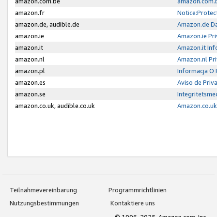
amazon.com.be
amazon.com.b
amazon.fr
Notice:Protec
amazon.de, audible.de
Amazon.de Da
amazon.ie
Amazon.ie Pri
amazon.it
Amazon.it Inf
amazon.nl
Amazon.nl Pri
amazon.pl
Informacja O
amazon.es
Aviso de Priv
amazon.se
Integritetsm
amazon.co.uk, audible.co.uk
Amazon.co.uk 
Teilnahmevereinbarung
Programmrichtlinien
Nutzungsbestimmungen
Kontaktiere uns