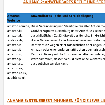
ANHANG 2: ANWENDBARES RECHT UND STRE
Amazon-
Anwendbares Recht und Streitbeilegung
Website
amazon.com.be,
Diese Vereinbarung und Streitigkeiten aller Art, die 
amazon.fr,
Großherzogtums Luxemburg unter Ausschluss seiner Kol
amazon.de,
ausschließlichen Zuständigkeit der Gerichte im Geri
audible.de,
dieser Vereinbarung kann Amazon bei einem zuständig
amazon.ie
Rechtsschutz wegen einer tatsächlichen oder angebli
amazon.it,
Amazon oder einer anderen natürlichen oder juristisc
amazon.nl,
Rechte in Bezug auf die Programminhalte besonderer,
amazon.pl,
Wert darstellen, dessen Verlust nicht ohne Weiteres e
amazon.es,
ausgeglichen werden kann.
amazon.se,
amazon.co.uk,
audible.co.uk
ANHANG 3: STEUERBESTIMMUNGEN FÜR DIE JEWEIL