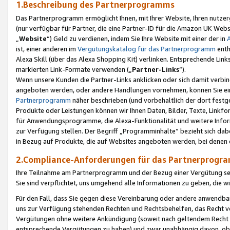
1.Beschreibung des Partnerprogramms
Das Partnerprogramm ermöglicht Ihnen, mit Ihrer Website, Ihren nutzer
(nur verfügbar für Partner, die eine Partner-ID für die Amazon UK We
„
Website
“) Geld zu verdienen, indem Sie Ihre Website mit einer der in
ist, einer anderen im
Vergütungskatalog für das Partnerprogramm
enth
Alexa Skill (über das Alexa Shopping Kit) verlinken. Entsprechende Lin
markierten Link-Formate verwenden („
Partner-Links
“).
Wenn unsere Kunden die Partner-Links anklicken oder sich damit verbi
angeboten werden, oder andere Handlungen vornehmen, können Sie eine
Partnerprogramm
näher beschrieben (und vorbehaltlich der dort festg
Produkte oder Leistungen können wir Ihnen Daten, Bilder, Texte, Linkfo
für Anwendungsprogramme, die Alexa-Funktionalität und weitere Inf
zur Verfügung stellen. Der Begriff „Programminhalte“ bezieht sich dabe
in Bezug auf Produkte, die auf Websites angeboten werden, bei denen 
2.Compliance-Anforderungen für das Partnerprog
Ihre Teilnahme am Partnerprogramm und der Bezug einer Vergütung setz
Sie sind verpflichtet, uns umgehend alle Informationen zu geben, die w
Für den Fall, dass Sie gegen diese Vereinbarung oder andere anwendba
uns zur Verfügung stehenden Rechten und Rechtsbehelfen, das Recht vo
Vergütungen ohne weitere Ankündigung (soweit nach geltendem Recht z
entsprechende Vergütungen zu haben) und zwar unabhängig davon, ob 