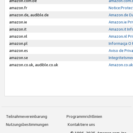
amazon.com.be
amazon.com.b
amazon.fr
Notice:Protec
amazon.de, audible.de
Amazon.de Da
amazon.ie
Amazon.ie Pri
amazon.it
Amazon.it Inf
amazon.nl
Amazon.nl Pri
amazon.pl
Informacja O
amazon.es
Aviso de Priv
amazon.se
Integritetsm
amazon.co.uk, audible.co.uk
Amazon.co.uk 
Teilnahmevereinbarung
Programmrichtlinien
Nutzungsbestimmungen
Kontaktiere uns