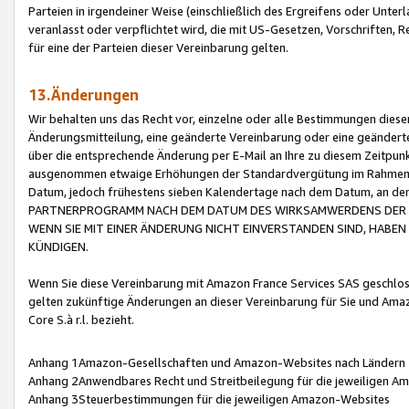
Parteien in irgendeiner Weise (einschließlich des Ergreifens oder Unt
veranlasst oder verpflichtet wird, die mit US-Gesetzen, Vorschriften,
für eine der Parteien dieser Vereinbarung gelten.
13.Änderungen
Wir behalten uns das Recht vor, einzelne oder alle Bestimmungen diese
Änderungsmitteilung, eine geänderte Vereinbarung oder eine geänderte 
über die entsprechende Änderung per E-Mail an Ihre zu diesem Zeitpun
ausgenommen etwaige Erhöhungen der Standardvergütung im Rahmen
Datum, jedoch frühestens sieben Kalendertage nach dem Datum, an de
PARTNERPROGRAMM NACH DEM DATUM DES WIRKSAMWERDENS DER Ä
WENN SIE MIT EINER ÄNDERUNG NICHT EINVERSTANDEN SIND, HABEN S
KÜNDIGEN.
Wenn Sie diese Vereinbarung mit Amazon France Services SAS geschlo
gelten zukünftige Änderungen an dieser Vereinbarung für Sie und Ama
Core S.à r.l. bezieht.
Anhang 1Amazon-Gesellschaften und Amazon-Websites nach Ländern
Anhang 2Anwendbares Recht und Streitbeilegung für die jeweiligen 
Anhang 3Steuerbestimmungen für die jeweiligen Amazon-Websites