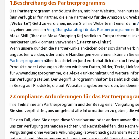
1.Beschreibung des Partnerprogramms
Das Partnerprogramm ermöglicht Ihnen, mit Ihrer Website, Ihren nutzer
(nur verfügbar für Partner, die eine Partner-ID für die Amazon UK We
„
Website
“) Geld zu verdienen, indem Sie Ihre Website mit einer der in
ist, einer anderen im
Vergütungskatalog für das Partnerprogramm
enth
Alexa Skill (über das Alexa Shopping Kit) verlinken. Entsprechende Lin
markierten Link-Formate verwenden („
Partner-Links
“).
Wenn unsere Kunden die Partner-Links anklicken oder sich damit verbi
angeboten werden, oder andere Handlungen vornehmen, können Sie eine
Partnerprogramm
näher beschrieben (und vorbehaltlich der dort festg
Produkte oder Leistungen können wir Ihnen Daten, Bilder, Texte, Linkfo
für Anwendungsprogramme, die Alexa-Funktionalität und weitere Inf
zur Verfügung stellen. Der Begriff „Programminhalte“ bezieht sich dabe
in Bezug auf Produkte, die auf Websites angeboten werden, bei denen 
2.Compliance-Anforderungen für das Partnerprog
Ihre Teilnahme am Partnerprogramm und der Bezug einer Vergütung setz
Sie sind verpflichtet, uns umgehend alle Informationen zu geben, die w
Für den Fall, dass Sie gegen diese Vereinbarung oder andere anwendba
uns zur Verfügung stehenden Rechten und Rechtsbehelfen, das Recht vo
Vergütungen ohne weitere Ankündigung (soweit nach geltendem Recht z
entsprechende Vergütungen zu haben) und zwar unabhängig davon, ob 