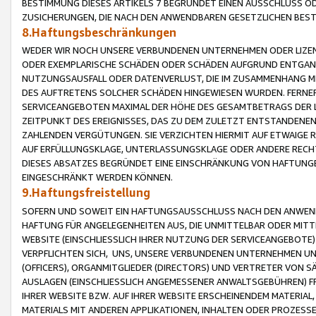
BESTIMMUNG DIESES ARTIKELS 7 BEGRÜNDET EINEN AUSSCHLUSS 
ZUSICHERUNGEN, DIE NACH DEN ANWENDBAREN GESETZLICHEN BE
8.Haftungsbeschränkungen
WEDER WIR NOCH UNSERE VERBUNDENEN UNTERNEHMEN ODER LIZEN
ODER EXEMPLARISCHE SCHÄDEN ODER SCHÄDEN AUFGRUND ENTGANG
NUTZUNGSAUSFALL ODER DATENVERLUST, DIE IM ZUSAMMENHANG MI
DES AUFTRETENS SOLCHER SCHÄDEN HINGEWIESEN WURDEN. FERN
SERVICEANGEBOTEN MAXIMAL DER HÖHE DES GESAMTBETRAGS DER 
ZEITPUNKT DES EREIGNISSES, DAS ZU DEM ZULETZT ENTSTANDENE
ZAHLENDEN VERGÜTUNGEN. SIE VERZICHTEN HIERMIT AUF ETWAIGE 
AUF ERFÜLLUNGSKLAGE, UNTERLASSUNGSKLAGE ODER ANDERE RECHT
DIESES ABSATZES BEGRÜNDET EINE EINSCHRÄNKUNG VON HAFTUNG
EINGESCHRÄNKT WERDEN KÖNNEN.
9.Haftungsfreistellung
SOFERN UND SOWEIT EIN HAFTUNGSAUSSCHLUSS NACH DEN ANWENDB
HAFTUNG FÜR ANGELEGENHEITEN AUS, DIE UNMITTELBAR ODER MITT
WEBSITE (EINSCHLIESSLICH IHRER NUTZUNG DER SERVICEANGEBOTE)
VERPFLICHTEN SICH, UNS, UNSERE VERBUNDENEN UNTERNEHMEN UN
(OFFICERS), ORGANMITGLIEDER (DIRECTORS) UND VERTRETER VON 
AUSLAGEN (EINSCHLIESSLICH ANGEMESSENER ANWALTSGEBÜHREN) FR
IHRER WEBSITE BZW. AUF IHRER WEBSITE ERSCHEINENDEM MATERIAL
MATERIALS MIT ANDEREN APPLIKATIONEN, INHALTEN ODER PROZESSE