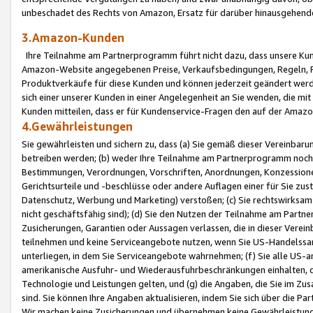
unbeschadet des Rechts von Amazon, Ersatz für darüber hinausgehen
3.Amazon-Kunden
Ihre Teilnahme am Partnerprogramm führt nicht dazu, dass unsere Kun
Amazon-Website angegebenen Preise, Verkaufsbedingungen, Regeln, Ri
Produktverkäufe für diese Kunden und können jederzeit geändert werde
sich einer unserer Kunden in einer Angelegenheit an Sie wenden, die 
Kunden mitteilen, dass er für Kundenservice-Fragen den auf der Ama
4.Gewährleistungen
Sie gewährleisten und sichern zu, dass (a) Sie gemäß dieser Vereinba
betreiben werden; (b) weder Ihre Teilnahme am Partnerprogramm noch d
Bestimmungen, Verordnungen, Vorschriften, Anordnungen, Konzessionen,
Gerichtsurteile und -beschlüsse oder andere Auflagen einer für Sie zu
Datenschutz, Werbung und Marketing) verstoßen; (c) Sie rechtswirksam 
nicht geschäftsfähig sind); (d) Sie den Nutzen der Teilnahme am Partne
Zusicherungen, Garantien oder Aussagen verlassen, die in dieser Verein
teilnehmen und keine Serviceangebote nutzen, wenn Sie US-Handelssa
unterliegen, in dem Sie Serviceangebote wahrnehmen; (f) Sie alle US
amerikanische Ausfuhr- und Wiederausfuhrbeschränkungen einhalten, 
Technologie und Leistungen gelten, und (g) die Angaben, die Sie im 
sind. Sie können Ihre Angaben aktualisieren, indem Sie sich über die 
Wir machen keine Zusicherungen und übernehmen keine Gewährleistun