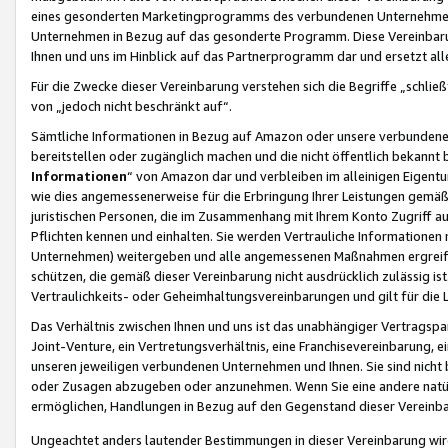
eines gesonderten Marketingprogramms des verbundenen Unternehmens
Unternehmen in Bezug auf das gesonderte Programm. Diese Vereinbarung
Ihnen und uns im Hinblick auf das Partnerprogramm dar und ersetzt al
Für die Zwecke dieser Vereinbarung verstehen sich die Begriffe „schließ
von „jedoch nicht beschränkt auf“.
Sämtliche Informationen in Bezug auf Amazon oder unsere verbunde
bereitstellen oder zugänglich machen und die nicht öffentlich bekannt bz
Informationen
“ von Amazon dar und verbleiben im alleinigen Eigent
wie dies angemessenerweise für die Erbringung Ihrer Leistungen gemäß d
juristischen Personen, die im Zusammenhang mit Ihrem Konto Zugriff au
Pflichten kennen und einhalten. Sie werden Vertrauliche Informationen 
Unternehmen) weitergeben und alle angemessenen Maßnahmen ergreifen
schützen, die gemäß dieser Vereinbarung nicht ausdrücklich zulässig is
Vertraulichkeits- oder Geheimhaltungsvereinbarungen und gilt für die
Das Verhältnis zwischen Ihnen und uns ist das unabhängiger Vertragspa
Joint-Venture, ein Vertretungsverhältnis, eine Franchisevereinbarung, 
unseren jeweiligen verbundenen Unternehmen und Ihnen. Sie sind ni
oder Zusagen abzugeben oder anzunehmen. Wenn Sie eine andere natürli
ermöglichen, Handlungen in Bezug auf den Gegenstand dieser Vereinbar
Ungeachtet anders lautender Bestimmungen in dieser Vereinbarung wird