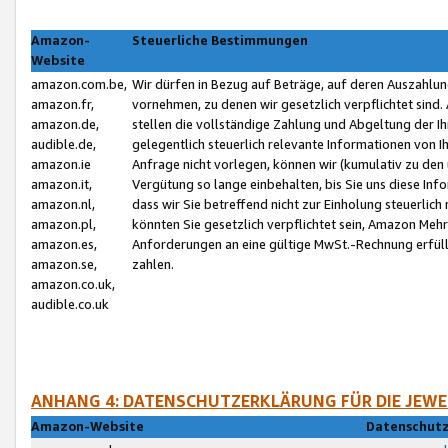
Amazon-
Steuerliche Bestimmungen
Website
amazon.com.be,
Wir dürfen in Bezug auf Beträge, auf deren Auszahlun
amazon.fr,
vornehmen, zu denen wir gesetzlich verpflichtet sind
amazon.de,
stellen die vollständige Zahlung und Abgeltung der 
audible.de,
gelegentlich steuerlich relevante Informationen von I
amazon.ie
Anfrage nicht vorlegen, können wir (kumulativ zu de
amazon.it,
Vergütung so lange einbehalten, bis Sie uns diese Inf
amazon.nl,
dass wir Sie betreffend nicht zur Einholung steuerlich 
amazon.pl,
könnten Sie gesetzlich verpflichtet sein, Amazon Meh
amazon.es,
Anforderungen an eine gültige MwSt.-Rechnung erfüllt
amazon.se,
zahlen.
amazon.co.uk,
audible.co.uk
ANHANG 4: DATENSCHUTZERKLÄRUNG FÜR DIE JEWE
Amazon-Website
Datenschutz