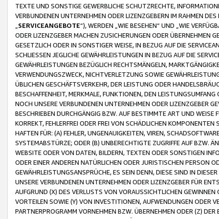
TEXTE UND SONSTIGE GEWERBLICHE SCHUTZRECHTE, INFORMATIONE
VERBUNDENEN UNTERNEHMEN ODER LIZENZGEBERN IM RAHMEN DES
„
SERVICEANGEBOTE
“), WERDEN „WIE BESEHEN“ UND „WIE VERFÜ
ODER LIZENZGEBER MACHEN ZUSICHERUNGEN ODER ÜBERNEHMEN GEW
GESETZLICH ODER IN SONSTIGER WEISE, IN BEZUG AUF DIE SERVI
SCHLIESSEN JEGLICHE GEWÄHRLEISTUNGEN IN BEZUG AUF DIE SERVI
GEWÄHRLEISTUNGEN BEZÜGLICH RECHTSMÄNGELN, MARKTGÄNGIGKEIT
VERWENDUNGSZWECK, NICHTVERLETZUNG SOWIE GEWÄHRLEISTUNGEN 
ÜBLICHEN GESCHÄFTSVERKEHR, DER LEISTUNG ODER HANDELSBRÄUCH
BESCHAFFENHEIT, MERKMALE, FUNKTIONEN, DEN LEISTUNGSUMFANG 
NOCH UNSERE VERBUNDENEN UNTERNEHMEN ODER LIZENZGEBER GEWÄ
BESCHRIEBEN DURCHGÄNGIG BZW. AUF BESTIMMTE ART UND WEISE
KORREKT, FEHLERFREI ODER FREI VON SCHÄDLICHEN KOMPONENTEN
HAFTEN FÜR: (A) FEHLER, UNGENAUIGKEITEN, VIREN, SCHADSOFTW
SYSTEMABSTÜRZE; ODER (B) UNBERECHTIGTE ZUGRIFFE AUF BZW. 
WEBSITE ODER VON DATEN, BILDERN, TEXTEN ODER SONSTIGEN INF
ODER EINER ANDEREN NATÜRLICHEN ODER JURISTISCHEN PERSON OD
GEWÄHRLEISTUNGSANSPRÜCHE, ES SEIN DENN, DIESE SIND IN DIES
UNSERE VERBUNDENEN UNTERNEHMEN ODER LIZENZGEBER FÜR EN
AUFGRUND (X) DES VERLUSTS VON VORAUSSICHTLICHEN GEWINNEN
VORTEILEN SOWIE (Y) VON INVESTITIONEN, AUFWENDUNGEN ODER VE
PARTNERPROGRAMM VORNEHMEN BZW. ÜBERNEHMEN ODER (Z) DER 