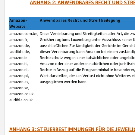
ANHANG 2: ANWENDBARES RECHT UND STRE
Amazon-
Anwendbares Recht und Streitbeilegung
Website
amazon.com.be,
Diese Vereinbarung und Streitigkeiten aller Art, die 
amazon.fr,
Großherzogtums Luxemburg unter Ausschluss seiner Kol
amazon.de,
ausschließlichen Zuständigkeit der Gerichte im Geri
audible.de,
dieser Vereinbarung kann Amazon bei einem zuständig
amazon.ie
Rechtsschutz wegen einer tatsächlichen oder angebli
amazon.it,
Amazon oder einer anderen natürlichen oder juristisc
amazon.nl,
Rechte in Bezug auf die Programminhalte besonderer,
amazon.pl,
Wert darstellen, dessen Verlust nicht ohne Weiteres e
amazon.es,
ausgeglichen werden kann.
amazon.se,
amazon.co.uk,
audible.co.uk
ANHANG 3: STEUERBESTIMMUNGEN FÜR DIE JEWEIL