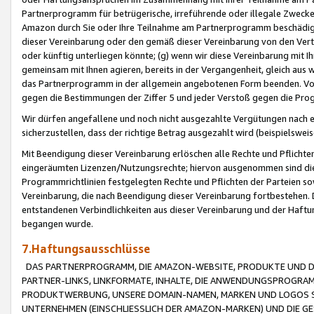
Partnerprogramm für betrügerische, irreführende oder illegale Zwecke
Amazon durch Sie oder Ihre Teilnahme am Partnerprogramm beschädig
dieser Vereinbarung oder den gemäß dieser Vereinbarung von den Vertr
oder künftig unterliegen könnte; (g) wenn wir diese Vereinbarung mit I
gemeinsam mit Ihnen agieren, bereits in der Vergangenheit, gleich aus
das Partnerprogramm in der allgemein angebotenen Form beenden. Vors
gegen die Bestimmungen der Ziffer 5 und jeder Verstoß gegen die Prog
Wir dürfen angefallene und noch nicht ausgezahlte Vergütungen nach 
sicherzustellen, dass der richtige Betrag ausgezahlt wird (beispielsw
Mit Beendigung dieser Vereinbarung erlöschen alle Rechte und Pflichte
eingeräumten Lizenzen/Nutzungsrechte; hiervon ausgenommen sind die in 
Programmrichtlinien festgelegten Rechte und Pflichten der Parteien sow
Vereinbarung, die nach Beendigung dieser Vereinbarung fortbestehen. D
entstandenen Verbindlichkeiten aus dieser Vereinbarung und der Haft
begangen wurde.
7.Haftungsausschlüsse
DAS PARTNERPROGRAMM, DIE AMAZON-WEBSITE, PRODUKTE UND DI
PARTNER-LINKS, LINKFORMATE, INHALTE, DIE ANWENDUNGSPROGR
PRODUKTWERBUNG, UNSERE DOMAIN-NAMEN, MARKEN UND LOGOS S
UNTERNEHMEN (EINSCHLIESSLICH DER AMAZON-MARKEN) UND DIE GE