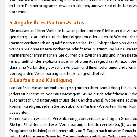
mit dem Partnerprogramm erwarten können, und wir sind nicht für etwa
vornehmen.
5.Angabe Ihres Partner-Status
Sie müssen auf Ihrer Website bzw. an jeder anderen Stelle, an der Am
genehmigt, klar und deutlich den folgenden oder einen im Wesentlichen
Partner verdiene ich an qualifizierten Verkäufen“. Abgesehen von die
werden Sie ohne unsere vorherige schriftliche Zustimmung keine weite
Partnerprogramm machen. Sie dürfen die zwischen uns und Ihnen best
(einschließlich der expliziten oder impliziten Aussage, dass Amazon Si
dass eine Verbindung zwischen Amazon und Ihnen oder einer anderen natü
vorliegenden Vereinbarung ausdrücklich gestattet ist.
6.Laufzeit und Kündigung
Die Laufzeit dieser Vereinbarung beginnt mit Ihrer Anmeldung für die 
jederzeit ordentlich oder aus wichtigem Grund durch schriftliche Kündi
automatisch und unter Ausschluss des Gerichtswegs), wobei eine solch
können kündigen, indem Sie sich über die Partner-Website in Ihrem Ko
auswählen.
Ferner können wir diese Vereinbarung jederzeit aus wichtigem Grund dur
Sie Ihre Pflichten aus dieser Vereinbarung erheblich verletzen; (b) wen
Programmrichtlinien) nicht innerhalb von 7 Tagen nach unserer Benachr
oder Haftungsansprüchen im Zusammenhang mit Ihrer Teilnahme am Pa