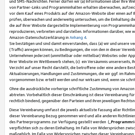
und SMS-Nachrichten. Ferner dürfen wir (a) Informationen über Ihre We
von Partner-Links und Programminhalten erhalten überwachen, aufzei
vor dem Kauf eines Produkts auf der Amazon-Website über einen auf Ih
prüfen, überwachen und anderweitig untersuchen, um die Einhaltung dies
die auf Ihrer Website dargestellte Implementierung von Programminhalt
reproduzieren, verbreiten und darstellen. Informationen darüber, wie w
Amazon-Datenschutzerklärung in
Anhang 4
.
Sie bestätigen und sind damit einverstanden, dass (a) wir und unsere 
(Traffic) anregen können, zu Bedingungen, die von den in dieser Vere
Unternehmen jederzeit (unmittelbar oder mittelbar) Websites oder Appl
Ihrer Website im Wettbewerb stehen, (c) ein Versäumnis unsererseits, I
Verzicht auf unser Recht darstellt, die betroffene oder eine andere B
Aktualisierungen, Handlungen und Zustimmungen, die wir ggf. im Rahme
vorgenommen bzw. erteilt werden und nur wirksam sind, wenn sie schri
Ohne die ausdrückliche vorherige schriftliche Zustimmung von Amazon
abtreten. Vorbehaltlich dieser Einschränkung ist diese Vereinbarung f
rechtlich bindend, gegenüber den Parteien und ihren jeweiligen Rech
Diese Vereinbarung umfasst die jeweils aktuellste Fassung aller Richtli
dieser Vereinbarung Bezug genommen wird und alle anderen Richtlinie
des Partnerprogramms zur Verfügung gestellt werden („
Programmric
verpflichten sich zu deren Einhaltung. Im Falle von Widersprüchen zwi
maßgeblich. Im Falle von Widersprüchen zwischen dieser Vereinbarun