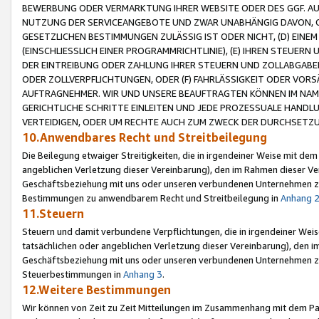
BEWERBUNG ODER VERMARKTUNG IHRER WEBSITE ODER DES GGF. AUF 
NUTZUNG DER SERVICEANGEBOTE UND ZWAR UNABHÄNGIG DAVON, O
GESETZLICHEN BESTIMMUNGEN ZULÄSSIG IST ODER NICHT, (D) EINE
(EINSCHLIESSLICH EINER PROGRAMMRICHTLINIE), (E) IHREN STEUER
DER EINTREIBUNG ODER ZAHLUNG IHRER STEUERN UND ZOLLABGAB
ODER ZOLLVERPFLICHTUNGEN, ODER (F) FAHRLÄSSIGKEIT ODER VORS
AUFTRAGNEHMER. WIR UND UNSERE BEAUFTRAGTEN KÖNNEN IM NAME
GERICHTLICHE SCHRITTE EINLEITEN UND JEDE PROZESSUALE HAND
VERTEIDIGEN, ODER UM RECHTE AUCH ZUM ZWECK DER DURCHSETZU
10.Anwendbares Recht und Streitbeilegung
Die Beilegung etwaiger Streitigkeiten, die in irgendeiner Weise mit de
angeblichen Verletzung dieser Vereinbarung), den im Rahmen dieser Ve
Geschäftsbeziehung mit uns oder unseren verbundenen Unternehmen zu
Bestimmungen zu anwendbarem Recht und Streitbeilegung in
Anhang 
11.Steuern
Steuern und damit verbundene Verpflichtungen, die in irgendeiner Wei
tatsächlichen oder angeblichen Verletzung dieser Vereinbarung), den 
Geschäftsbeziehung mit uns oder unseren verbundenen Unternehmen z
Steuerbestimmungen in
Anhang 3
.
12.Weitere Bestimmungen
Wir können von Zeit zu Zeit Mitteilungen im Zusammenhang mit dem Par