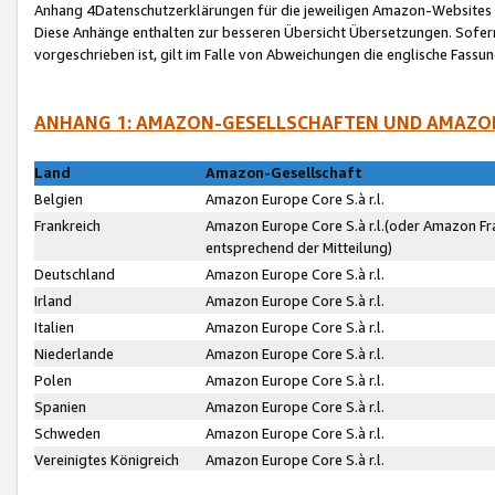
Anhang 4Datenschutzerklärungen für die jeweiligen Amazon-Websites
Diese Anhänge enthalten zur besseren Übersicht Übersetzungen. Sofe
vorgeschrieben ist, gilt im Falle von Abweichungen die englische Fass
ANHANG 1: AMAZON-GESELLSCHAFTEN UND AMAZO
Land
Amazon-Gesellschaft
Belgien
Amazon Europe Core S.à r.l.
Frankreich
Amazon Europe Core S.à r.l.(oder Amazon Fr
entsprechend der Mitteilung)
Deutschland
Amazon Europe Core S.à r.l.
Irland
Amazon Europe Core S.à r.l.
Italien
Amazon Europe Core S.à r.l.
Niederlande
Amazon Europe Core S.à r.l.
Polen
Amazon Europe Core S.à r.l.
Spanien
Amazon Europe Core S.à r.l.
Schweden
Amazon Europe Core S.à r.l.
Vereinigtes Königreich
Amazon Europe Core S.à r.l.