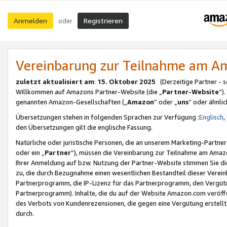
Anmelden
Registrieren
oder
Vereinbarung zur Teilnahme am 
zuletzt aktualisiert am
:
15. Oktober 2025
(Derzeitige Partner - 
Willkommen auf Amazons Partner-Website (die „
Partner-Website
“)
genannten Amazon-Gesellschaften („
Amazon
“ oder „
uns
“ oder ähnli
Übersetzungen stehen in folgenden Sprachen zur Verfügung :
Englisch
,
den Übersetzungen gilt die englische Fassung.
Natürliche oder juristische Personen, die an unserem Marketing-Partn
oder ein „
Partner
“), müssen die Vereinbarung zur Teilnahme am Ama
Ihrer Anmeldung auf bzw. Nutzung der Partner-Website stimmen Sie die
zu, die durch Bezugnahme einen wesentlichen Bestandteil dieser Verei
Partnerprogramm, die IP-Lizenz für das Partnerprogramm, den Vergütu
Partnerprogramm). Inhalte, die du auf der Website Amazon.com veröffe
des Verbots von Kundenrezensionen, die gegen eine Vergütung erstellt, 
durch.