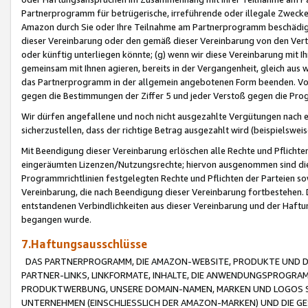
Partnerprogramm für betrügerische, irreführende oder illegale Zwecke
Amazon durch Sie oder Ihre Teilnahme am Partnerprogramm beschädig
dieser Vereinbarung oder den gemäß dieser Vereinbarung von den Vertr
oder künftig unterliegen könnte; (g) wenn wir diese Vereinbarung mit I
gemeinsam mit Ihnen agieren, bereits in der Vergangenheit, gleich aus
das Partnerprogramm in der allgemein angebotenen Form beenden. Vors
gegen die Bestimmungen der Ziffer 5 und jeder Verstoß gegen die Prog
Wir dürfen angefallene und noch nicht ausgezahlte Vergütungen nach 
sicherzustellen, dass der richtige Betrag ausgezahlt wird (beispielsw
Mit Beendigung dieser Vereinbarung erlöschen alle Rechte und Pflichte
eingeräumten Lizenzen/Nutzungsrechte; hiervon ausgenommen sind die in 
Programmrichtlinien festgelegten Rechte und Pflichten der Parteien sow
Vereinbarung, die nach Beendigung dieser Vereinbarung fortbestehen. D
entstandenen Verbindlichkeiten aus dieser Vereinbarung und der Haft
begangen wurde.
7.Haftungsausschlüsse
DAS PARTNERPROGRAMM, DIE AMAZON-WEBSITE, PRODUKTE UND DI
PARTNER-LINKS, LINKFORMATE, INHALTE, DIE ANWENDUNGSPROGR
PRODUKTWERBUNG, UNSERE DOMAIN-NAMEN, MARKEN UND LOGOS S
UNTERNEHMEN (EINSCHLIESSLICH DER AMAZON-MARKEN) UND DIE GE