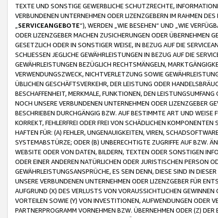
TEXTE UND SONSTIGE GEWERBLICHE SCHUTZRECHTE, INFORMATIONE
VERBUNDENEN UNTERNEHMEN ODER LIZENZGEBERN IM RAHMEN DES
„
SERVICEANGEBOTE
“), WERDEN „WIE BESEHEN“ UND „WIE VERFÜ
ODER LIZENZGEBER MACHEN ZUSICHERUNGEN ODER ÜBERNEHMEN GEW
GESETZLICH ODER IN SONSTIGER WEISE, IN BEZUG AUF DIE SERVI
SCHLIESSEN JEGLICHE GEWÄHRLEISTUNGEN IN BEZUG AUF DIE SERVI
GEWÄHRLEISTUNGEN BEZÜGLICH RECHTSMÄNGELN, MARKTGÄNGIGKEIT
VERWENDUNGSZWECK, NICHTVERLETZUNG SOWIE GEWÄHRLEISTUNGEN 
ÜBLICHEN GESCHÄFTSVERKEHR, DER LEISTUNG ODER HANDELSBRÄUCH
BESCHAFFENHEIT, MERKMALE, FUNKTIONEN, DEN LEISTUNGSUMFANG 
NOCH UNSERE VERBUNDENEN UNTERNEHMEN ODER LIZENZGEBER GEWÄ
BESCHRIEBEN DURCHGÄNGIG BZW. AUF BESTIMMTE ART UND WEISE
KORREKT, FEHLERFREI ODER FREI VON SCHÄDLICHEN KOMPONENTEN
HAFTEN FÜR: (A) FEHLER, UNGENAUIGKEITEN, VIREN, SCHADSOFTW
SYSTEMABSTÜRZE; ODER (B) UNBERECHTIGTE ZUGRIFFE AUF BZW. 
WEBSITE ODER VON DATEN, BILDERN, TEXTEN ODER SONSTIGEN INF
ODER EINER ANDEREN NATÜRLICHEN ODER JURISTISCHEN PERSON OD
GEWÄHRLEISTUNGSANSPRÜCHE, ES SEIN DENN, DIESE SIND IN DIES
UNSERE VERBUNDENEN UNTERNEHMEN ODER LIZENZGEBER FÜR EN
AUFGRUND (X) DES VERLUSTS VON VORAUSSICHTLICHEN GEWINNEN
VORTEILEN SOWIE (Y) VON INVESTITIONEN, AUFWENDUNGEN ODER VE
PARTNERPROGRAMM VORNEHMEN BZW. ÜBERNEHMEN ODER (Z) DER 