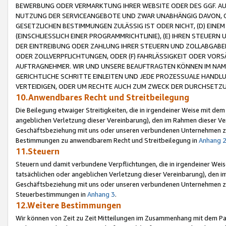
BEWERBUNG ODER VERMARKTUNG IHRER WEBSITE ODER DES GGF. AUF 
NUTZUNG DER SERVICEANGEBOTE UND ZWAR UNABHÄNGIG DAVON, O
GESETZLICHEN BESTIMMUNGEN ZULÄSSIG IST ODER NICHT, (D) EINE
(EINSCHLIESSLICH EINER PROGRAMMRICHTLINIE), (E) IHREN STEUER
DER EINTREIBUNG ODER ZAHLUNG IHRER STEUERN UND ZOLLABGAB
ODER ZOLLVERPFLICHTUNGEN, ODER (F) FAHRLÄSSIGKEIT ODER VORS
AUFTRAGNEHMER. WIR UND UNSERE BEAUFTRAGTEN KÖNNEN IM NAME
GERICHTLICHE SCHRITTE EINLEITEN UND JEDE PROZESSUALE HAND
VERTEIDIGEN, ODER UM RECHTE AUCH ZUM ZWECK DER DURCHSETZU
10.Anwendbares Recht und Streitbeilegung
Die Beilegung etwaiger Streitigkeiten, die in irgendeiner Weise mit de
angeblichen Verletzung dieser Vereinbarung), den im Rahmen dieser Ve
Geschäftsbeziehung mit uns oder unseren verbundenen Unternehmen zu
Bestimmungen zu anwendbarem Recht und Streitbeilegung in
Anhang 
11.Steuern
Steuern und damit verbundene Verpflichtungen, die in irgendeiner Wei
tatsächlichen oder angeblichen Verletzung dieser Vereinbarung), den 
Geschäftsbeziehung mit uns oder unseren verbundenen Unternehmen z
Steuerbestimmungen in
Anhang 3
.
12.Weitere Bestimmungen
Wir können von Zeit zu Zeit Mitteilungen im Zusammenhang mit dem Par