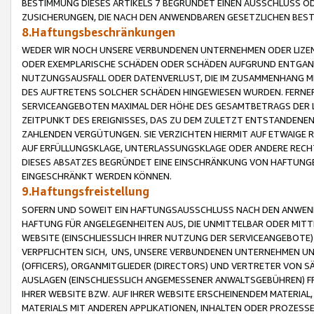
BESTIMMUNG DIESES ARTIKELS 7 BEGRÜNDET EINEN AUSSCHLUSS 
ZUSICHERUNGEN, DIE NACH DEN ANWENDBAREN GESETZLICHEN BE
8.Haftungsbeschränkungen
WEDER WIR NOCH UNSERE VERBUNDENEN UNTERNEHMEN ODER LIZEN
ODER EXEMPLARISCHE SCHÄDEN ODER SCHÄDEN AUFGRUND ENTGANG
NUTZUNGSAUSFALL ODER DATENVERLUST, DIE IM ZUSAMMENHANG MI
DES AUFTRETENS SOLCHER SCHÄDEN HINGEWIESEN WURDEN. FERN
SERVICEANGEBOTEN MAXIMAL DER HÖHE DES GESAMTBETRAGS DER 
ZEITPUNKT DES EREIGNISSES, DAS ZU DEM ZULETZT ENTSTANDENE
ZAHLENDEN VERGÜTUNGEN. SIE VERZICHTEN HIERMIT AUF ETWAIGE 
AUF ERFÜLLUNGSKLAGE, UNTERLASSUNGSKLAGE ODER ANDERE RECHT
DIESES ABSATZES BEGRÜNDET EINE EINSCHRÄNKUNG VON HAFTUNG
EINGESCHRÄNKT WERDEN KÖNNEN.
9.Haftungsfreistellung
SOFERN UND SOWEIT EIN HAFTUNGSAUSSCHLUSS NACH DEN ANWENDB
HAFTUNG FÜR ANGELEGENHEITEN AUS, DIE UNMITTELBAR ODER MITT
WEBSITE (EINSCHLIESSLICH IHRER NUTZUNG DER SERVICEANGEBOTE)
VERPFLICHTEN SICH, UNS, UNSERE VERBUNDENEN UNTERNEHMEN UN
(OFFICERS), ORGANMITGLIEDER (DIRECTORS) UND VERTRETER VON 
AUSLAGEN (EINSCHLIESSLICH ANGEMESSENER ANWALTSGEBÜHREN) FR
IHRER WEBSITE BZW. AUF IHRER WEBSITE ERSCHEINENDEM MATERIAL
MATERIALS MIT ANDEREN APPLIKATIONEN, INHALTEN ODER PROZESSE