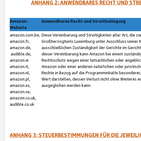
ANHANG 2: ANWENDBARES RECHT UND STRE
Amazon-
Anwendbares Recht und Streitbeilegung
Website
amazon.com.be,
Diese Vereinbarung und Streitigkeiten aller Art, die 
amazon.fr,
Großherzogtums Luxemburg unter Ausschluss seiner Kol
amazon.de,
ausschließlichen Zuständigkeit der Gerichte im Geri
audible.de,
dieser Vereinbarung kann Amazon bei einem zuständig
amazon.ie
Rechtsschutz wegen einer tatsächlichen oder angebli
amazon.it,
Amazon oder einer anderen natürlichen oder juristisc
amazon.nl,
Rechte in Bezug auf die Programminhalte besonderer,
amazon.pl,
Wert darstellen, dessen Verlust nicht ohne Weiteres e
amazon.es,
ausgeglichen werden kann.
amazon.se,
amazon.co.uk,
audible.co.uk
ANHANG 3: STEUERBESTIMMUNGEN FÜR DIE JEWEIL