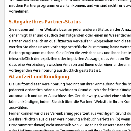
mit dem Partnerprogramm erwarten können, und wir sind nicht für etwa
vornehmen.
5.Angabe Ihres Partner-Status
Sie müssen auf Ihrer Website bzw. an jeder anderen Stelle, an der Am
genehmigt, klar und deutlich den folgenden oder einen im Wesentlichen
Partner verdiene ich an qualifizierten Verkäufen“. Abgesehen von die
werden Sie ohne unsere vorherige schriftliche Zustimmung keine weite
Partnerprogramm machen. Sie dürfen die zwischen uns und Ihnen best
(einschließlich der expliziten oder impliziten Aussage, dass Amazon Si
dass eine Verbindung zwischen Amazon und Ihnen oder einer anderen natü
vorliegenden Vereinbarung ausdrücklich gestattet ist.
6.Laufzeit und Kündigung
Die Laufzeit dieser Vereinbarung beginnt mit Ihrer Anmeldung für die 
jederzeit ordentlich oder aus wichtigem Grund durch schriftliche Kündi
automatisch und unter Ausschluss des Gerichtswegs), wobei eine solch
können kündigen, indem Sie sich über die Partner-Website in Ihrem Ko
auswählen.
Ferner können wir diese Vereinbarung jederzeit aus wichtigem Grund dur
Sie Ihre Pflichten aus dieser Vereinbarung erheblich verletzen; (b) wen
Programmrichtlinien) nicht innerhalb von 7 Tagen nach unserer Benachr
oder Haftungsansprüchen im Zusammenhang mit Ihrer Teilnahme am Pa