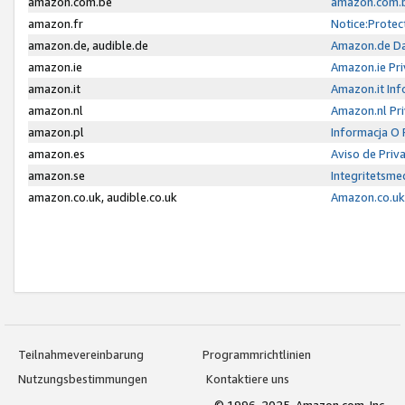
amazon.com.be
amazon.com.b
amazon.fr
Notice:Protec
amazon.de, audible.de
Amazon.de Da
amazon.ie
Amazon.ie Pri
amazon.it
Amazon.it Inf
amazon.nl
Amazon.nl Pri
amazon.pl
Informacja O
amazon.es
Aviso de Priv
amazon.se
Integritetsm
amazon.co.uk, audible.co.uk
Amazon.co.uk 
Teilnahmevereinbarung
Programmrichtlinien
Nutzungsbestimmungen
Kontaktiere uns