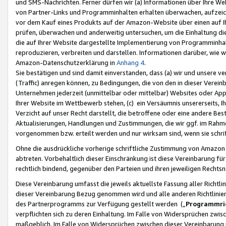
und SMS-Nachrichten. Ferner dürfen wir (a) Informationen über Ihre We
von Partner-Links und Programminhalten erhalten überwachen, aufzei
vor dem Kauf eines Produkts auf der Amazon-Website über einen auf Ih
prüfen, überwachen und anderweitig untersuchen, um die Einhaltung dies
die auf Ihrer Website dargestellte Implementierung von Programminhalt
reproduzieren, verbreiten und darstellen. Informationen darüber, wie w
Amazon-Datenschutzerklärung in
Anhang 4
.
Sie bestätigen und sind damit einverstanden, dass (a) wir und unsere 
(Traffic) anregen können, zu Bedingungen, die von den in dieser Vere
Unternehmen jederzeit (unmittelbar oder mittelbar) Websites oder Appl
Ihrer Website im Wettbewerb stehen, (c) ein Versäumnis unsererseits, I
Verzicht auf unser Recht darstellt, die betroffene oder eine andere B
Aktualisierungen, Handlungen und Zustimmungen, die wir ggf. im Rahme
vorgenommen bzw. erteilt werden und nur wirksam sind, wenn sie schri
Ohne die ausdrückliche vorherige schriftliche Zustimmung von Amazon
abtreten. Vorbehaltlich dieser Einschränkung ist diese Vereinbarung f
rechtlich bindend, gegenüber den Parteien und ihren jeweiligen Rech
Diese Vereinbarung umfasst die jeweils aktuellste Fassung aller Richtli
dieser Vereinbarung Bezug genommen wird und alle anderen Richtlinie
des Partnerprogramms zur Verfügung gestellt werden („
Programmric
verpflichten sich zu deren Einhaltung. Im Falle von Widersprüchen zwi
maßgeblich. Im Falle von Widersprüchen zwischen dieser Vereinbarun