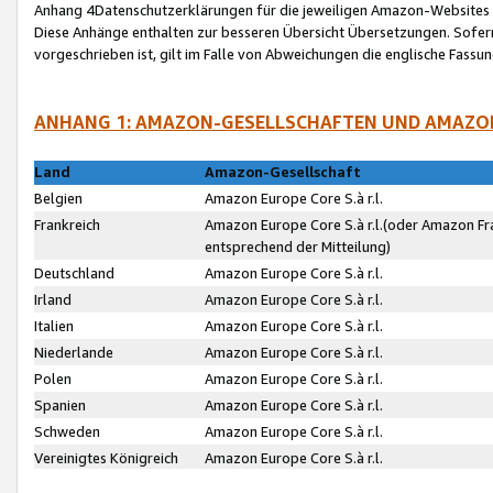
Anhang 4Datenschutzerklärungen für die jeweiligen Amazon-Websites
Diese Anhänge enthalten zur besseren Übersicht Übersetzungen. Sofe
vorgeschrieben ist, gilt im Falle von Abweichungen die englische Fass
ANHANG 1: AMAZON-GESELLSCHAFTEN UND AMAZO
Land
Amazon-Gesellschaft
Belgien
Amazon Europe Core S.à r.l.
Frankreich
Amazon Europe Core S.à r.l.(oder Amazon Fr
entsprechend der Mitteilung)
Deutschland
Amazon Europe Core S.à r.l.
Irland
Amazon Europe Core S.à r.l.
Italien
Amazon Europe Core S.à r.l.
Niederlande
Amazon Europe Core S.à r.l.
Polen
Amazon Europe Core S.à r.l.
Spanien
Amazon Europe Core S.à r.l.
Schweden
Amazon Europe Core S.à r.l.
Vereinigtes Königreich
Amazon Europe Core S.à r.l.