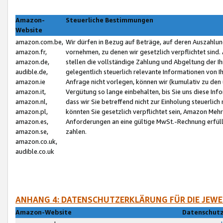
Amazon-
Steuerliche Bestimmungen
Website
amazon.com.be,
Wir dürfen in Bezug auf Beträge, auf deren Auszahlun
amazon.fr,
vornehmen, zu denen wir gesetzlich verpflichtet sind
amazon.de,
stellen die vollständige Zahlung und Abgeltung der 
audible.de,
gelegentlich steuerlich relevante Informationen von I
amazon.ie
Anfrage nicht vorlegen, können wir (kumulativ zu de
amazon.it,
Vergütung so lange einbehalten, bis Sie uns diese Inf
amazon.nl,
dass wir Sie betreffend nicht zur Einholung steuerlich 
amazon.pl,
könnten Sie gesetzlich verpflichtet sein, Amazon Meh
amazon.es,
Anforderungen an eine gültige MwSt.-Rechnung erfüllt
amazon.se,
zahlen.
amazon.co.uk,
audible.co.uk
ANHANG 4: DATENSCHUTZERKLÄRUNG FÜR DIE JEWE
Amazon-Website
Datenschutz