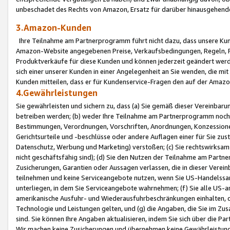
unbeschadet des Rechts von Amazon, Ersatz für darüber hinausgehen
3.Amazon-Kunden
Ihre Teilnahme am Partnerprogramm führt nicht dazu, dass unsere Kun
Amazon-Website angegebenen Preise, Verkaufsbedingungen, Regeln, Ri
Produktverkäufe für diese Kunden und können jederzeit geändert werde
sich einer unserer Kunden in einer Angelegenheit an Sie wenden, die 
Kunden mitteilen, dass er für Kundenservice-Fragen den auf der Ama
4.Gewährleistungen
Sie gewährleisten und sichern zu, dass (a) Sie gemäß dieser Vereinba
betreiben werden; (b) weder Ihre Teilnahme am Partnerprogramm noch d
Bestimmungen, Verordnungen, Vorschriften, Anordnungen, Konzessionen,
Gerichtsurteile und -beschlüsse oder andere Auflagen einer für Sie zu
Datenschutz, Werbung und Marketing) verstoßen; (c) Sie rechtswirksam 
nicht geschäftsfähig sind); (d) Sie den Nutzen der Teilnahme am Partne
Zusicherungen, Garantien oder Aussagen verlassen, die in dieser Verein
teilnehmen und keine Serviceangebote nutzen, wenn Sie US-Handelssa
unterliegen, in dem Sie Serviceangebote wahrnehmen; (f) Sie alle US
amerikanische Ausfuhr- und Wiederausfuhrbeschränkungen einhalten, 
Technologie und Leistungen gelten, und (g) die Angaben, die Sie im 
sind. Sie können Ihre Angaben aktualisieren, indem Sie sich über die 
Wir machen keine Zusicherungen und übernehmen keine Gewährleistun