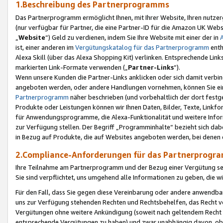
1.Beschreibung des Partnerprogramms
Das Partnerprogramm ermöglicht Ihnen, mit Ihrer Website, Ihren nutzer
(nur verfügbar für Partner, die eine Partner-ID für die Amazon UK We
„
Website
“) Geld zu verdienen, indem Sie Ihre Website mit einer der in
ist, einer anderen im
Vergütungskatalog für das Partnerprogramm
enth
Alexa Skill (über das Alexa Shopping Kit) verlinken. Entsprechende Lin
markierten Link-Formate verwenden („
Partner-Links
“).
Wenn unsere Kunden die Partner-Links anklicken oder sich damit verbi
angeboten werden, oder andere Handlungen vornehmen, können Sie eine
Partnerprogramm
näher beschrieben (und vorbehaltlich der dort festg
Produkte oder Leistungen können wir Ihnen Daten, Bilder, Texte, Linkfo
für Anwendungsprogramme, die Alexa-Funktionalität und weitere Inf
zur Verfügung stellen. Der Begriff „Programminhalte“ bezieht sich dabe
in Bezug auf Produkte, die auf Websites angeboten werden, bei denen 
2.Compliance-Anforderungen für das Partnerprog
Ihre Teilnahme am Partnerprogramm und der Bezug einer Vergütung setz
Sie sind verpflichtet, uns umgehend alle Informationen zu geben, die w
Für den Fall, dass Sie gegen diese Vereinbarung oder andere anwendba
uns zur Verfügung stehenden Rechten und Rechtsbehelfen, das Recht vo
Vergütungen ohne weitere Ankündigung (soweit nach geltendem Recht z
entsprechende Vergütungen zu haben) und zwar unabhängig davon, ob 