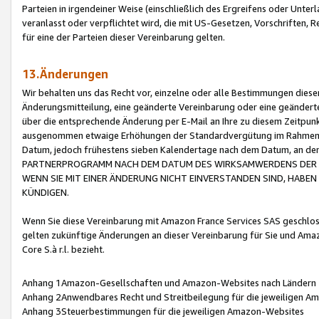
Parteien in irgendeiner Weise (einschließlich des Ergreifens oder Unt
veranlasst oder verpflichtet wird, die mit US-Gesetzen, Vorschriften,
für eine der Parteien dieser Vereinbarung gelten.
13.Änderungen
Wir behalten uns das Recht vor, einzelne oder alle Bestimmungen diese
Änderungsmitteilung, eine geänderte Vereinbarung oder eine geänderte 
über die entsprechende Änderung per E-Mail an Ihre zu diesem Zeitpun
ausgenommen etwaige Erhöhungen der Standardvergütung im Rahmen
Datum, jedoch frühestens sieben Kalendertage nach dem Datum, an de
PARTNERPROGRAMM NACH DEM DATUM DES WIRKSAMWERDENS DER Ä
WENN SIE MIT EINER ÄNDERUNG NICHT EINVERSTANDEN SIND, HABEN S
KÜNDIGEN.
Wenn Sie diese Vereinbarung mit Amazon France Services SAS geschlo
gelten zukünftige Änderungen an dieser Vereinbarung für Sie und Ama
Core S.à r.l. bezieht.
Anhang 1Amazon-Gesellschaften und Amazon-Websites nach Ländern
Anhang 2Anwendbares Recht und Streitbeilegung für die jeweiligen 
Anhang 3Steuerbestimmungen für die jeweiligen Amazon-Websites