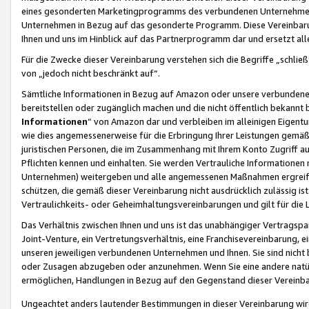
eines gesonderten Marketingprogramms des verbundenen Unternehmens
Unternehmen in Bezug auf das gesonderte Programm. Diese Vereinbarung
Ihnen und uns im Hinblick auf das Partnerprogramm dar und ersetzt al
Für die Zwecke dieser Vereinbarung verstehen sich die Begriffe „schließ
von „jedoch nicht beschränkt auf“.
Sämtliche Informationen in Bezug auf Amazon oder unsere verbunde
bereitstellen oder zugänglich machen und die nicht öffentlich bekannt bz
Informationen
“ von Amazon dar und verbleiben im alleinigen Eigent
wie dies angemessenerweise für die Erbringung Ihrer Leistungen gemäß d
juristischen Personen, die im Zusammenhang mit Ihrem Konto Zugriff au
Pflichten kennen und einhalten. Sie werden Vertrauliche Informationen 
Unternehmen) weitergeben und alle angemessenen Maßnahmen ergreifen
schützen, die gemäß dieser Vereinbarung nicht ausdrücklich zulässig is
Vertraulichkeits- oder Geheimhaltungsvereinbarungen und gilt für die
Das Verhältnis zwischen Ihnen und uns ist das unabhängiger Vertragspa
Joint-Venture, ein Vertretungsverhältnis, eine Franchisevereinbarung, 
unseren jeweiligen verbundenen Unternehmen und Ihnen. Sie sind ni
oder Zusagen abzugeben oder anzunehmen. Wenn Sie eine andere natürli
ermöglichen, Handlungen in Bezug auf den Gegenstand dieser Vereinbar
Ungeachtet anders lautender Bestimmungen in dieser Vereinbarung wird