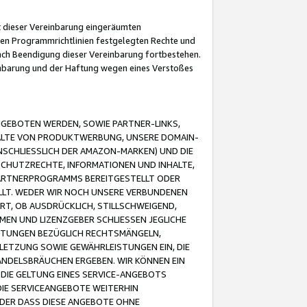
it dieser Vereinbarung eingeräumten
 den Programmrichtlinien festgelegten Rechte und
 nach Beendigung dieser Vereinbarung fortbestehen.
einbarung und der Haftung wegen eines Verstoßes
GEBOTEN WERDEN, SOWIE PARTNER-LINKS,
ALTE VON PRODUKTWERBUNG, UNSERE DOMAIN-
SCHLIESSLICH DER AMAZON-MARKEN) UND DIE
SCHUTZRECHTE, INFORMATIONEN UND INHALTE,
PARTNERPROGRAMMS BEREITGESTELLT ODER
ELLT. WEDER WIR NOCH UNSERE VERBUNDENEN
T, OB AUSDRÜCKLICH, STILLSCHWEIGEND,
MEN UND LIZENZGEBER SCHLIESSEN JEGLICHE
ISTUNGEN BEZÜGLICH RECHTSMÄNGELN,
LETZUNG SOWIE GEWÄHRLEISTUNGEN EIN, DIE
ANDELSBRÄUCHEN ERGEBEN. WIR KÖNNEN EIN
 DIE GELTUNG EINES SERVICE-ANGEBOTS
IE SERVICEANGEBOTE WEITERHIN
ODER DASS DIESE ANGEBOTE OHNE