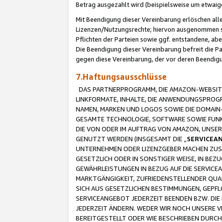
Betrag ausgezahlt wird (beispielsweise um etwai
Mit Beendigung dieser Vereinbarung erlöschen alle
Lizenzen/Nutzungsrechte; hiervon ausgenommen sind
Pflichten der Parteien sowie ggf. entstandene, ab
Die Beendigung dieser Vereinbarung befreit die P
gegen diese Vereinbarung, der vor deren Beendi
7.Haftungsausschlüsse
DAS PARTNERPROGRAMM, DIE AMAZON-WEBSITE,
LINKFORMATE, INHALTE, DIE ANWENDUNGSPRO
NAMEN, MARKEN UND LOGOS SOWIE DIE DOMAIN
GESAMTE TECHNOLOGIE, SOFTWARE SOWIE FUNKT
DIE VON ODER IM AUFTRAG VON AMAZON, UNS
GENUTZT WERDEN (INSGESAMT DIE „
SERVICEA
UNTERNEHMEN ODER LIZENZGEBER MACHEN ZUSI
GESETZLICH ODER IN SONSTIGER WEISE, IN BE
GEWÄHRLEISTUNGEN IN BEZUG AUF DIE SERVICE
MARKTGÄNGIGKEIT, ZUFRIEDENSTELLENDER QUA
SICH AUS GESETZLICHEN BESTIMMUNGEN, GEPFL
SERVICEANGEBOT JEDERZEIT BEENDEN BZW. DIE
JEDERZEIT ÄNDERN. WEDER WIR NOCH UNSERE 
BEREITGESTELLT ODER WIE BESCHRIEBEN DURC