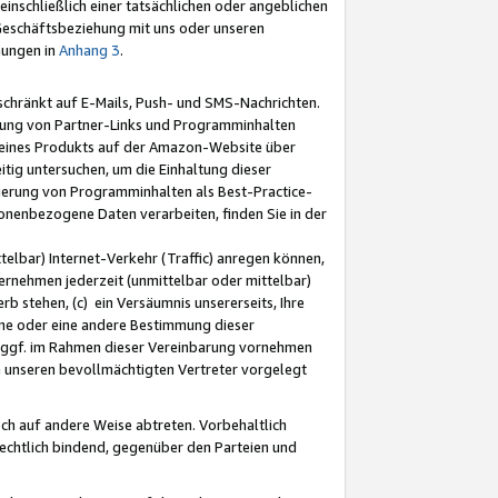
nschließlich einer tatsächlichen oder angeblichen
Geschäftsbeziehung mit uns oder unseren
mungen in
Anhang 3
.
schränkt auf E-Mails, Push- und SMS-Nachrichten.
ellung von Partner-Links und Programminhalten
 eines Produkts auf der Amazon-Website über
tig untersuchen, um die Einhaltung dieser
ntierung von Programminhalten als Best-Practice-
sonenbezogene Daten verarbeiten, finden Sie in der
telbar) Internet-Verkehr (Traffic) anregen können,
rnehmen jederzeit (unmittelbar oder mittelbar)
b stehen, (c) ein Versäumnis unsererseits, Ihre
fene oder eine andere Bestimmung dieser
r ggf. im Rahmen dieser Vereinbarung vornehmen
ch unseren bevollmächtigten Vertreter vorgelegt
ch auf andere Weise abtreten. Vorbehaltlich
rechtlich bindend, gegenüber den Parteien und