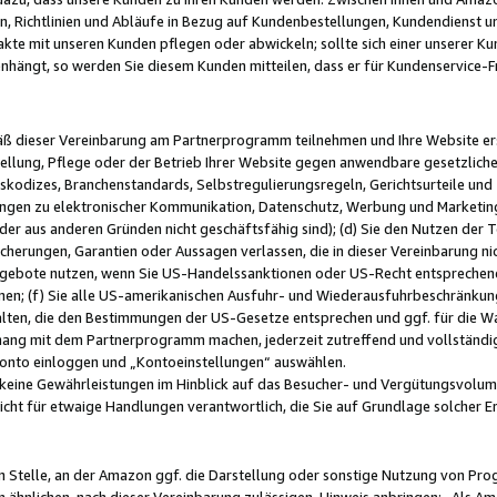
, Richtlinien und Abläufe in Bezug auf Kundenbestellungen, Kundendienst 
kte mit unseren Kunden pflegen oder abwickeln; sollte sich einer unserer Ku
nhängt, so werden Sie diesem Kunden mitteilen, dass er für Kundenservic
emäß dieser Vereinbarung am Partnerprogramm teilnehmen und Ihre Website er
ellung, Pflege oder der Betrieb Ihrer Website gegen anwendbare gesetzlich
skodizes, Branchenstandards, Selbstregulierungsregeln, Gerichtsurteile und 
ngen zu elektronischer Kommunikation, Datenschutz, Werbung und Marketing)
 oder aus anderen Gründen nicht geschäftsfähig sind); (d) Sie den Nutzen de
cherungen, Garantien oder Aussagen verlassen, die in dieser Vereinbarung nich
gebote nutzen, wenn Sie US-Handelssanktionen oder US-Recht entsprechen
men; (f) Sie alle US-amerikanischen Ausfuhr- und Wiederausfuhrbeschränkun
ten, die den Bestimmungen der US-Gesetze entsprechen und ggf. für die Wa
hang mit dem Partnerprogramm machen, jederzeit zutreffend und vollständig 
 Konto einloggen und „Kontoeinstellungen“ auswählen.
keine Gewährleistungen im Hinblick auf das Besucher- und Vergütungsvolu
icht für etwaige Handlungen verantwortlich, die Sie auf Grundlage solcher
en Stelle, an der Amazon ggf. die Darstellung oder sonstige Nutzung von Pr
 ähnlichen, nach dieser Vereinbarung zulässigen, Hinweis anbringen: „Als Ama