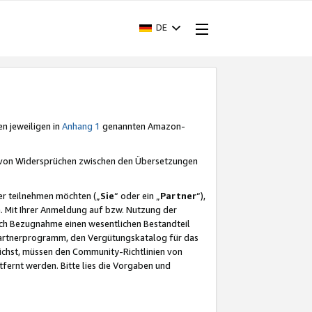
DE
en jeweiligen in
Anhang 1
genannten Amazon-
e von Widersprüchen zwischen den Übersetzungen
er teilnehmen möchten („
Sie
“ oder ein „
Partner
“),
. Mit Ihrer Anmeldung auf bzw. Nutzung der
durch Bezugnahme einen wesentlichen Bestandteil
 Partnerprogramm, den Vergütungskatalog für das
ichst, müssen den Community-Richtlinien von
fernt werden. Bitte lies die Vorgaben und