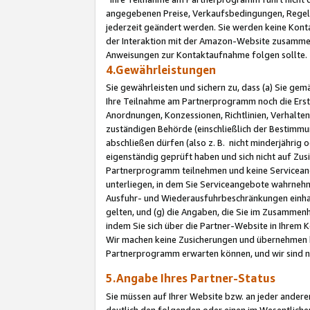
angegebenen Preise, Verkaufsbedingungen, Regeln
jederzeit geändert werden. Sie werden keine Konta
der Interaktion mit der Amazon-Website zusamme
Anweisungen zur Kontaktaufnahme folgen sollte.
4.Gewährleistungen
Sie gewährleisten und sichern zu, dass (a) Sie g
Ihre Teilnahme am Partnerprogramm noch die Erst
Anordnungen, Konzessionen, Richtlinien, Verhalten
zuständigen Behörde (einschließlich der Bestimmu
abschließen dürfen (also z. B. nicht minderjährig
eigenständig geprüft haben und sich nicht auf Zusi
Partnerprogramm teilnehmen und keine Servicean
unterliegen, in dem Sie Serviceangebote wahrneh
Ausfuhr- und Wiederausfuhrbeschränkungen einhal
gelten, und (g) die Angaben, die Sie im Zusammen
indem Sie sich über die Partner-Website in Ihrem
Wir machen keine Zusicherungen und übernehmen 
Partnerprogramm erwarten können, und wir sind n
5.Angabe Ihres Partner-Status
Sie müssen auf Ihrer Website bzw. an jeder ander
deutlich den folgenden oder einen im Wesentlichen