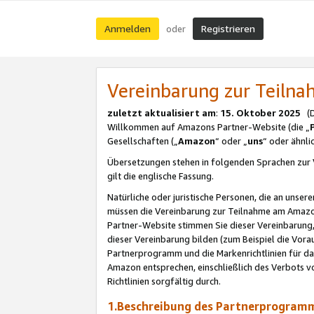
Anmelden
Registrieren
oder
Vereinbarung zur Teil
zuletzt aktualisiert am
:
15. Oktober 2025
(De
Willkommen auf Amazons Partner-Website (die „
Gesellschaften („
Amazon
“ oder „
uns
“ oder ähnl
Übersetzungen stehen in folgenden Sprachen zur 
gilt die englische Fassung.
Natürliche oder juristische Personen, die an uns
müssen die Vereinbarung zur Teilnahme am Amaz
Partner-Website stimmen Sie dieser Vereinbarung,
dieser Vereinbarung bilden (zum Beispiel die Vo
Partnerprogramm und die Markenrichtlinien für da
Amazon entsprechen, einschließlich des Verbots vo
Richtlinien sorgfältig durch.
1.Beschreibung des Partnerprogra