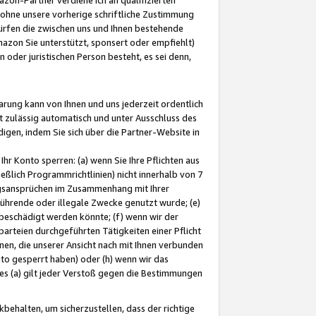
ohne unsere vorherige schriftliche Zustimmung
ürfen die zwischen uns und Ihnen bestehende
mazon Sie unterstützt, sponsert oder empfiehlt)
oder juristischen Person besteht, es sei denn,
arung kann von Ihnen und uns jederzeit ordentlich
t zulässig automatisch und unter Ausschluss des
gen, indem Sie sich über die Partner-Website in
hr Konto sperren: (a) wenn Sie Ihre Pflichten aus
eßlich Programmrichtlinien) nicht innerhalb von 7
ngsansprüchen im Zusammenhang mit Ihrer
ührende oder illegale Zwecke genutzt wurde; (e)
eschädigt werden könnte; (f) wenn wir der
rteien durchgeführten Tätigkeiten einer Pflicht
nen, die unserer Ansicht nach mit Ihnen verbunden
nto gesperrt haben) oder (h) wenn wir das
 (a) gilt jeder Verstoß gegen die Bestimmungen
ehalten, um sicherzustellen, dass der richtige