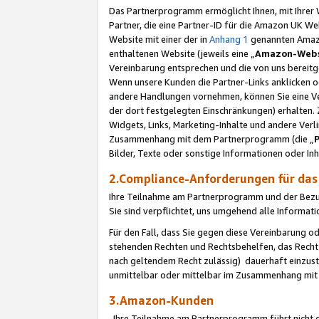
Das Partnerprogramm ermöglicht Ihnen, mit Ihrer W
Partner, die eine Partner-ID für die Amazon UK W
Website mit einer der in
Anhang 1
genannten Amazon
enthaltenen Website (jeweils eine „
Amazon-Webs
Vereinbarung entsprechen und die von uns bereitg
Wenn unsere Kunden die Partner-Links anklicken 
andere Handlungen vornehmen, können Sie eine Ver
der dort festgelegten Einschränkungen) erhalten. 
Widgets, Links, Marketing-Inhalte und andere Ver
Zusammenhang mit dem Partnerprogramm (die „
Bilder, Texte oder sonstige Informationen oder In
2.Compliance-Anforderungen für d
Ihre Teilnahme am Partnerprogramm und der Bezug 
Sie sind verpflichtet, uns umgehend alle Informat
Für den Fall, dass Sie gegen diese Vereinbarung 
stehenden Rechten und Rechtsbehelfen, das Recht
nach geltendem Recht zulässig) dauerhaft einzus
unmittelbar oder mittelbar im Zusammenhang mit
3.Amazon-Kunden
Ihre Teilnahme am Partnerprogramm führt nicht d