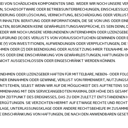
FREI VON SCHÄDLICHEN KOMPONENTEN SIND. WEDER WIR NOCH UNSERE 
VIREN, SCHADSOFTWARE ODER BETRIEBSUNTERBRECHUNGEN, EINSCHLIESSL
ÄNDERUNG ODER LÖSCHUNG, VERNICHTUNG, BESCHÄDIGUNG ODER VERLUST 
INHALTEN. BERATUNG ODER INFORMATIONEN, DIE SIE VON UNS ODER EIN
LTEN, BEGRÜNDEN KEINE GEWÄHRLEISTUNGSANSPRÜCHE, ES SEIN DENN, DI
WEDER WIR NOCH UNSERE VERBUNDENEN UNTERNEHMEN ODER LIZENZGEBE
FGRUND (X) DES VERLUSTS VON VORAUSSICHTLICHEN GEWINNEN ODER 
 (Y) VON INVESTITIONEN, AUFWENDUNGEN ODER VERPFLICHTUNGEN, DIE 
EN ODER (Z) DER BEENDIGUNG ODER AUSSETZUNG IHRER TEILNAHME A
LUSS ODER EINE EINSCHRÄNKUNG VON GEWÄHRLEISTUNGEN, HAFTUNGEN O
NICHT AUSGESCHLOSSEN ODER EINGESCHRÄNKT WERDEN KÖNNEN.
EHMEN ODER LIZENZGEBER HAFTEN FÜR MITTELBARE, NEBEN- ODER FOL
R EINNAHMEN ODER GEWINNE, VERLUST VON FIRMENWERT, NUTZUNGSAU
TSTEHEN, SELBST WENN WIR AUF DIE MÖGLICHKEIT DES AUFTRETENS S
MENHANG MIT DEN SERVICEANGEBOTEN MAXIMAL DER HÖHE DES GESAMT
M ZEITPUNKT DES EREIGNISSES, DAS ZU DEM ZULETZT ENTSTANDENEN 
ERGÜTUNGEN. SIE VERZICHTEN HIERMIT AUF ETWAIGE RECHTE UND RECHT
KLAGE, UNTERLASSUNGSKLAGE ODER ANDERE RECHTSBEHELFE IM ZUSAMME
NE EINSCHRÄNKUNG VON HAFTUNGEN, DIE NACH DEN ANWENDBAREN GESE