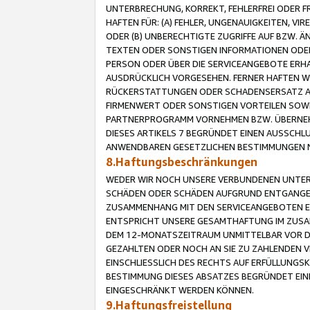
UNTERBRECHUNG, KORREKT, FEHLERFREI ODER 
HAFTEN FÜR: (A) FEHLER, UNGENAUIGKEITEN, 
ODER (B) UNBERECHTIGTE ZUGRIFFE AUF BZW. 
TEXTEN ODER SONSTIGEN INFORMATIONEN ODER 
PERSON ODER ÜBER DIE SERVICEANGEBOTE ERHA
AUSDRÜCKLICH VORGESEHEN. FERNER HAFTEN 
RÜCKERSTATTUNGEN ODER SCHADENSERSATZ AU
FIRMENWERT ODER SONSTIGEN VORTEILEN SOWIE
PARTNERPROGRAMM VORNEHMEN BZW. ÜBERNEHM
DIESES ARTIKELS 7 BEGRÜNDET EINEN AUSSCH
ANWENDBAREN GESETZLICHEN BESTIMMUNGEN 
8.Haftungsbeschränkungen
WEDER WIR NOCH UNSERE VERBUNDENEN UNTERN
SCHÄDEN ODER SCHÄDEN AUFGRUND ENTGANGENE
ZUSAMMENHANG MIT DEN SERVICEANGEBOTEN EN
ENTSPRICHT UNSERE GESAMTHAFTUNG IM ZUSAM
DEM 12-MONATSZEITRAUM UNMITTELBAR VOR DE
GEZAHLTEN ODER NOCH AN SIE ZU ZAHLENDEN V
EINSCHLIESSLICH DES RECHTS AUF ERFÜLLUNGS
BESTIMMUNG DIESES ABSATZES BEGRÜNDET EI
EINGESCHRÄNKT WERDEN KÖNNEN.
9.Haftungsfreistellung