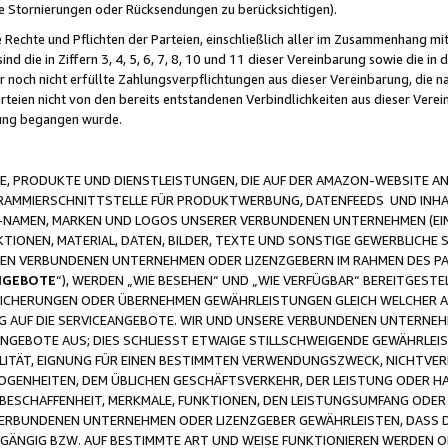
ge Stornierungen oder Rücksendungen zu berücksichtigen).
 Rechte und Pflichten der Parteien, einschließlich aller im Zusammenhang m
 die in Ziffern 3, 4, 5, 6, 7, 8, 10 und 11 dieser Vereinbarung sowie die in
er noch nicht erfüllte Zahlungsverpflichtungen aus dieser Vereinbarung, die
arteien nicht von den bereits entstandenen Verbindlichkeiten aus dieser Ver
gung begangen wurde.
 PRODUKTE UND DIENSTLEISTUNGEN, DIE AUF DER AMAZON-WEBSITE AN
GRAMMIERSCHNITTSTELLE FÜR PRODUKTWERBUNG, DATENFEEDS UND INH
-NAMEN, MARKEN UND LOGOS UNSERER VERBUNDENEN UNTERNEHMEN (EIN
IONEN, MATERIAL, DATEN, BILDER, TEXTE UND SONSTIGE GEWERBLICHE 
EREN VERBUNDENEN UNTERNEHMEN ODER LIZENZGEBERN IM RAHMEN DES 
NGEBOTE
“), WERDEN „WIE BESEHEN“ UND „WIE VERFÜGBAR“ BEREITGEST
CHERUNGEN ODER ÜBERNEHMEN GEWÄHRLEISTUNGEN GLEICH WELCHER AR
ZUG AUF DIE SERVICEANGEBOTE. WIR UND UNSERE VERBUNDENEN UNTERNEH
ANGEBOTE AUS; DIES SCHLIESST ETWAIGE STILLSCHWEIGENDE GEWÄHRLE
LITÄT, EIGNUNG FÜR EINEN BESTIMMTEN VERWENDUNGSZWECK, NICHTVER
OGENHEITEN, DEM ÜBLICHEN GESCHÄFTSVERKEHR, DER LEISTUNG ODER H
 BESCHAFFENHEIT, MERKMALE, FUNKTIONEN, DEN LEISTUNGSUMFANG ODER
VERBUNDENEN UNTERNEHMEN ODER LIZENZGEBER GEWÄHRLEISTEN, DASS D
HGÄNGIG BZW. AUF BESTIMMTE ART UND WEISE FUNKTIONIEREN WERDEN 