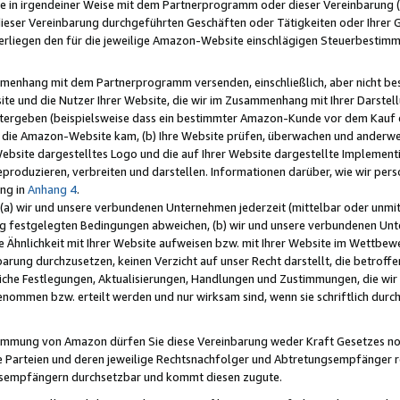
e in irgendeiner Weise mit dem Partnerprogramm oder dieser Vereinbarung (ei
ieser Vereinbarung durchgeführten Geschäften oder Tätigkeiten oder Ihrer 
liegen den für die jeweilige Amazon-Website einschlägigen Steuerbestim
mmenhang mit dem Partnerprogramm versenden, einschließlich, aber nicht be
site und die Nutzer Ihrer Website, die wir im Zusammenhang mit Ihrer Darst
itergeben (beispielsweise dass ein bestimmter Amazon-Kunde vor dem Kauf
uf die Amazon-Website kam, (b) Ihre Website prüfen, überwachen und anderwei
r Website dargestelltes Logo und die auf Ihrer Website dargestellte Impleme
reproduzieren, verbreiten und darstellen. Informationen darüber, wie wir per
ng in
Anhang 4
.
 (a) wir und unsere verbundenen Unternehmen jederzeit (mittelbar oder unmit
ng festgelegten Bedingungen abweichen, (b) wir und unsere verbundenen Unte
 Ähnlichkeit mit Ihrer Website aufweisen bzw. mit Ihrer Website im Wettbewer
barung durchzusetzen, keinen Verzicht auf unser Recht darstellt, die betrof
liche Festlegungen, Aktualisierungen, Handlungen und Zustimmungen, die wi
enommen bzw. erteilt werden und nur wirksam sind, wenn sie schriftlich dur
stimmung von Amazon dürfen Sie diese Vereinbarung weder Kraft Gesetzes no
die Parteien und deren jeweilige Rechtsnachfolger und Abtretungsempfänger 
ngsempfängern durchsetzbar und kommt diesen zugute.