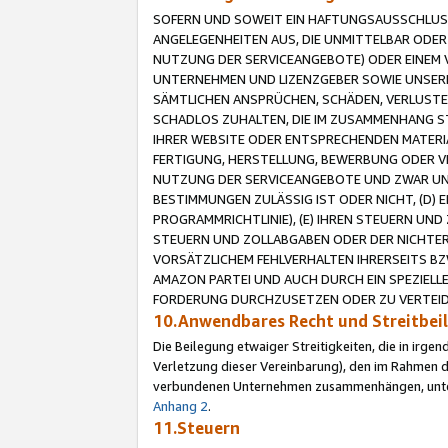
SOFERN UND SOWEIT EIN HAFTUNGSAUSSCHLUSS
ANGELEGENHEITEN AUS, DIE UNMITTELBAR ODER 
NUTZUNG DER SERVICEANGEBOTE) ODER EINEM V
UNTERNEHMEN UND LIZENZGEBER SOWIE UNSERE 
SÄMTLICHEN ANSPRÜCHEN, SCHÄDEN, VERLUSTE
SCHADLOS ZUHALTEN, DIE IM ZUSAMMENHANG STE
IHRER WEBSITE ODER ENTSPRECHENDEN MATERIA
FERTIGUNG, HERSTELLUNG, BEWERBUNG ODER VE
NUTZUNG DER SERVICEANGEBOTE UND ZWAR UN
BESTIMMUNGEN ZULÄSSIG IST ODER NICHT, (D) 
PROGRAMMRICHTLINIE), (E) IHREN STEUERN UN
STEUERN UND ZOLLABGABEN ODER DER NICHTER
VORSÄTZLICHEM FEHLVERHALTEN IHRERSEITS BZ
AMAZON PARTEI UND AUCH DURCH EIN SPEZIELL
FORDERUNG DURCHZUSETZEN ODER ZU VERTEIDI
10.Anwendbares Recht und Streitbe
Die Beilegung etwaiger Streitigkeiten, die in irg
Verletzung dieser Vereinbarung), den im Rahmen d
verbundenen Unternehmen zusammenhängen, unterl
Anhang 2
.
11.Steuern