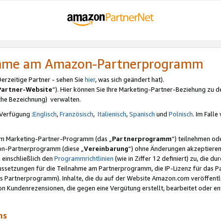
nahme am Amazon-Partnerprogramm
rzeitige Partner - sehen Sie
hier
, was sich geändert hat).
Partner-Website
“). Hier können Sie Ihre Marketing-Partner-Beziehung zu d
iche Bezeichnung) verwalten.
Verfügung :
Englisch
,
Französisch
,
Italienisch
,
Spanisch
und
Polnisch
. Im Fall
erem Marketing-Partner-Programm (das „
Partnerprogramm
“) teilnehmen od
on-Partnerprogramm (diese „
Vereinbarung
“) ohne Änderungen akzeptieren
 einschließlich den
Programmrichtlinien
(wie in Ziffer 12 definiert) zu, die 
raussetzungen für die Teilnahme am Partnerprogramm, die IP-Lizenz für das
s Partnerprogramm). Inhalte, die du auf der Website Amazon.com veröffentl
n Kundenrezensionen, die gegen eine Vergütung erstellt, bearbeitet oder ent
mms