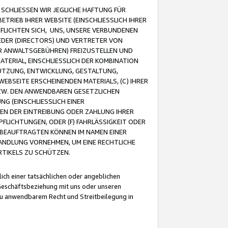
CHLIESSEN WIR JEGLICHE HAFTUNG FÜR
TRIEB IHRER WEBSITE (EINSCHLIESSLICH IHRER
FLICHTEN SICH, UNS, UNSERE VERBUNDENEN
EDER (DIRECTORS) UND VERTRETER VON
R ANWALTSGEBÜHREN) FREIZUSTELLEN UND
ATERIAL, EINSCHLIESSLICH DER KOMBINATION
NUTZUNG, ENTWICKLUNG, GESTALTUNG,
EBSEITE ERSCHEINENDEN MATERIALS, (C) IHRER
ZW. DEN ANWENDBAREN GESETZLICHEN
NG (EINSCHLIESSLICH EINER
BEN DER EINTREIBUNG ODER ZAHLUNG IHRER
LICHTUNGEN, ODER (F) FAHRLÄSSIGKEIT ODER
 BEAUFTRAGTEN KÖNNEN IM NAMEN EINER
HANDLUNG VORNEHMEN, UM EINE RECHTLICHE
TIKELS ZU SCHÜTZEN.
ich einer tatsächlichen oder angeblichen
Geschäftsbeziehung mit uns oder unseren
u anwendbarem Recht und Streitbeilegung in