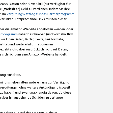
eapplikation oder Alexa Skill (nur verfügbar für
e „
Website
“) Geld zu verdienen, indem Sie Ihre
en im
Vergütungskatalog für das Partnerprogramm
t) verlinken. Entsprechende Links müssen dieser
e über die Amazon-Website angeboten werden, oder
nerprogramm
näher beschrieben (und vorbehaltlich
ir Ihnen Daten, Bilder, Texte, Linkformate,
alität und weitere Informationen im
zieht sich dabei ausdrücklich nicht auf Daten,
es sich nicht um eine Amazon-Website handelt.
rung einhalten.
ir uns neben allen anderen, uns zur Verfügung
n Vergütungen ohne weitere Ankündigung (soweit
 zu haben) und zwar unabhängig davon, ob diese
darüber hinausgehende Schäden zu verlangen.
on gelten alle auf der Amazon-Website