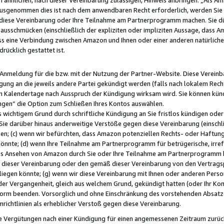
usgenommen dies ist nach dem anwendbaren Recht erforderlich, werden Sie 
f diese Vereinbarung oder Ihre Teilnahme am Partnerprogramm machen. Sie d
usschmücken (einschließlich der expliziten oder impliziten Aussage, dass A
 eine Verbindung zwischen Amazon und Ihnen oder einer anderen natürlichen 
rücklich gestattet ist.
r Anmeldung für die bzw. mit der Nutzung der Partner-Website. Diese Vereinb
gung an die jeweils andere Partei gekündigt werden (falls nach lokalem Rech
n Kalendertage nach Ausspruch der Kündigung wirksam wird. Sie können kündi
ngen“ die Option zum Schließen Ihres Kontos auswählen.
 wichtigem Grund durch schriftliche Kündigung an Sie fristlos kündigen oder I
 Sie darüber hinaus anderweitige Verstöße gegen diese Vereinbarung (einschli
ben; (c) wenn wir befürchten, dass Amazon potenziellen Rechts- oder Haftu
nnte; (d) wenn Ihre Teilnahme am Partnerprogramm für betrügerische, irref
das Ansehen von Amazon durch Sie oder Ihre Teilnahme am Partnerprogramm b
ieser Vereinbarung oder den gemäß dieser Vereinbarung von den Vertragspa
liegen könnte; (g) wenn wir diese Vereinbarung mit Ihnen oder anderen Perso
 der Vergangenheit, gleich aus welchem Grund, gekündigt hatten (oder Ihr Ko
rm beenden. Vorsorglich und ohne Einschränkung des vorstehenden Absatzes
richtlinien als erheblicher Verstoß gegen diese Vereinbarung.
e Vergütungen nach einer Kündigung für einen angemessenen Zeitraum zurückb