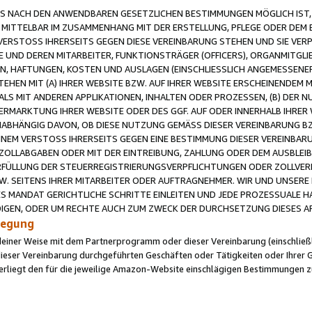
 NACH DEN ANWENDBAREN GESETZLICHEN BESTIMMUNGEN MÖGLICH IST, S
MITTELBAR IM ZUSAMMENHANG MIT DER ERSTELLUNG, PFLEGE ODER DEM BE
ERSTOSS IHRERSEITS GEGEN DIESE VEREINBARUNG STEHEN UND SIE VERP
UND DEREN MITARBEITER, FUNKTIONSTRÄGER (OFFICERS), ORGANMITGLI
N, HAFTUNGEN, KOSTEN UND AUSLAGEN (EINSCHLIESSLICH ANGEMESSENE
HEN MIT (A) IHRER WEBSITE BZW. AUF IHRER WEBSITE ERSCHEINENDEM M
LS MIT ANDEREN APPLIKATIONEN, INHALTEN ODER PROZESSEN, (B) DER 
RMARKTUNG IHRER WEBSITE ODER DES GGF. AUF ODER INNERHALB IHRER W
ABHÄNGIG DAVON, OB DIESE NUTZUNG GEMÄSS DIESER VEREINBARUNG B
EINEM VERSTOSS IHRERSEITS GEGEN EINE BESTIMMUNG DIESER VEREINBARU
D ZOLLABGABEN ODER MIT DER EINTREIBUNG, ZAHLUNG ODER DEM AUSBLEI
FÜLLUNG DER STEUERREGISTRIERUNGSVERPFLICHTUNGEN ODER ZOLLVERPF
W. SEITENS IHRER MITARBEITER ODER AUFTRAGNEHMER. WIR UND UNSERE
ES MANDAT GERICHTLICHE SCHRITTE EINLEITEN UND JEDE PROZESSUALE 
GEN, ODER UM RECHTE AUCH ZUM ZWECK DER DURCHSETZUNG DIESES AR
ilegung
endeiner Weise mit dem Partnerprogramm oder dieser Vereinbarung (einschließl
ieser Vereinbarung durchgeführten Geschäften oder Tätigkeiten oder Ihrer 
iegt den für die jeweilige Amazon-Website einschlägigen Bestimmungen z