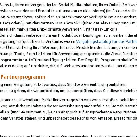
ebsite, Ihren nutzergenerierten Social Media-Inhalten, Ihren Online-Softwar
ebsite verwenden und Produkte auf amazon.co.uk anbieten) (im Folgenden Ihr
-Websites bzw., sofern dies an Ihrem Standort verfügbar ist, einer ander
ite
“) oder (ii) mit der Partner-ID in Alexa Skill (über das Alexa Shopping Ki
estellten markierten Link-Formate verwenden („
Partner-Links
“).
oder sich damit verbinden, um ein Produkt oder Leistungen zu erwerben, di
gütung für qualifizierte Verkäufe, wie im
Vergütungskatalog für das Part
Zur Unterstützung Ihrer Werbung für diese Produkte oder Leistungen können w
linkungs-Tools, Schnittstellen für Anwendungsprogramme, die Alexa-Funktion
Programminhalte
“) zur Verfügung stellen. Der Begriff „Programminhalte“ be
halte in Bezug auf Produkte, die auf Websites angeboten werden, bei denen 
as Partnerprogramm
einer Vergütung setzt voraus, dass Sie diese Vereinbarung einhalten.
ionen zu geben, die wir anfordern, um zu überprüfen, dass Sie diese Vereinba
oder andere anwendbare Marketingverträge von Amazon verstoßen, behalten w
 vor, sämtliche im Rahmen dieser Vereinbarung andernfalls an Sie zahlbare
tellen (und Sie stimmen zu, keinen Anspruch auf entsprechende Vergütungen
 dem Verstoß stehen, und unbeschadet des Rechts von Amazon, Ersatz für 
azu, dass unsere Kunden zu Ihren Kunden werden. Zwischen Ihnen und Amaz