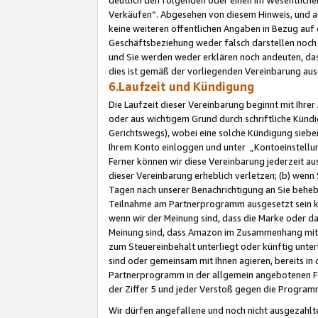
Verkäufen“. Abgesehen von diesem Hinweis, und a
keine weiteren öffentlichen Angaben in Bezug au
Geschäftsbeziehung weder falsch darstellen noch a
und Sie werden weder erklären noch andeuten, dass
dies ist gemäß der vorliegenden Vereinbarung ausd
6.Laufzeit und Kündigung
Die Laufzeit dieser Vereinbarung beginnt mit Ihre
oder aus wichtigem Grund durch schriftliche Kündi
Gerichtswegs), wobei eine solche Kündigung siebe
Ihrem Konto einloggen und unter „Kontoeinstellu
Ferner können wir diese Vereinbarung jederzeit aus
dieser Vereinbarung erheblich verletzen; (b) wenn
Tagen nach unserer Benachrichtigung an Sie behe
Teilnahme am Partnerprogramm ausgesetzt sein kö
wenn wir der Meinung sind, dass die Marke oder 
Meinung sind, dass Amazon im Zusammenhang mit d
zum Steuereinbehalt unterliegt oder künftig unter
sind oder gemeinsam mit Ihnen agieren, bereits in
Partnerprogramm in der allgemein angebotenen Fo
der Ziffer 5 und jeder Verstoß gegen die Programm
Wir dürfen angefallene und noch nicht ausgezahlt