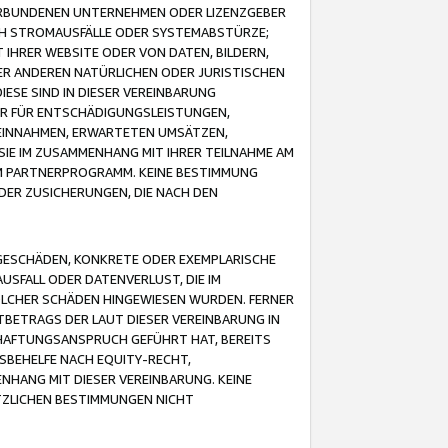
VERBUNDENEN UNTERNEHMEN ODER LIZENZGEBER
ICH STROMAUSFÄLLE ODER SYSTEMABSTÜRZE;
IHRER WEBSITE ODER VON DATEN, BILDERN,
ER ANDEREN NATÜRLICHEN ODER JURISTISCHEN
ESE SIND IN DIESER VEREINBARUNG
R FÜR ENTSCHÄDIGUNGSLEISTUNGEN,
EINNAHMEN, ERWARTETEN UMSÄTZEN,
SIE IM ZUSAMMENHANG MIT IHRER TEILNAHME AM
M PARTNERPROGRAMM. KEINE BESTIMMUNG
DER ZUSICHERUNGEN, DIE NACH DEN
GESCHÄDEN, KONKRETE ODER EXEMPLARISCHE
SFALL ODER DATENVERLUST, DIE IM
OLCHER SCHÄDEN HINGEWIESEN WURDEN. FERNER
BETRAGS DER LAUT DIESER VEREINBARUNG IN
HAFTUNGSANSPRUCH GEFÜHRT HAT, BEREITS
SBEHELFE NACH EQUITY-RECHT,
NHANG MIT DIESER VEREINBARUNG. KEINE
TZLICHEN BESTIMMUNGEN NICHT