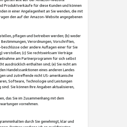
und Produktverkäufe für diese Kunden und können
nden in einer Angelegenheit an Sie wenden, die mit
e-Fragen den auf der Amazon-Website angegebenen
stellen, pflegen und betreiben werden; (b) weder
e Bestimmungen, Verordnungen, Vorschriften,
-beschlüsse oder andere Auflagen einer für Sie
 verstoßen; (c) Sie rechtswirksam Verträge
r Teilnahme am Partnerprogramm für sich selbst
t ausdrücklich enthalten sind; (e) Sie nicht am
den Handelssanktionen eines anderen Landes
gen und zutreffende nicht US-amerikanische
ren, Software, Technologie und Leistungen
sind. Sie können Ihre Angaben aktualisieren,
men, das Sie im Zusammenhang mit dem
 Erwartungen vornehmen.
ogramminhalten durch Sie genehmigt, klar und
zon-Partner verdiene ich an qualifizierten