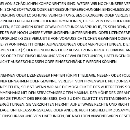
FREI VON SCHÄDLICHEN KOMPONENTEN SIND. WEDER WIR NOCH UNSERE 
VIREN, SCHADSOFTWARE ODER BETRIEBSUNTERBRECHUNGEN, EINSCHLIESSL
ÄNDERUNG ODER LÖSCHUNG, VERNICHTUNG, BESCHÄDIGUNG ODER VERLUST 
INHALTEN. BERATUNG ODER INFORMATIONEN, DIE SIE VON UNS ODER EIN
LTEN, BEGRÜNDEN KEINE GEWÄHRLEISTUNGSANSPRÜCHE, ES SEIN DENN, DI
WEDER WIR NOCH UNSERE VERBUNDENEN UNTERNEHMEN ODER LIZENZGEBE
FGRUND (X) DES VERLUSTS VON VORAUSSICHTLICHEN GEWINNEN ODER 
 (Y) VON INVESTITIONEN, AUFWENDUNGEN ODER VERPFLICHTUNGEN, DIE 
EN ODER (Z) DER BEENDIGUNG ODER AUSSETZUNG IHRER TEILNAHME A
LUSS ODER EINE EINSCHRÄNKUNG VON GEWÄHRLEISTUNGEN, HAFTUNGEN O
NICHT AUSGESCHLOSSEN ODER EINGESCHRÄNKT WERDEN KÖNNEN.
EHMEN ODER LIZENZGEBER HAFTEN FÜR MITTELBARE, NEBEN- ODER FOL
R EINNAHMEN ODER GEWINNE, VERLUST VON FIRMENWERT, NUTZUNGSAU
TSTEHEN, SELBST WENN WIR AUF DIE MÖGLICHKEIT DES AUFTRETENS S
MENHANG MIT DEN SERVICEANGEBOTEN MAXIMAL DER HÖHE DES GESAMT
M ZEITPUNKT DES EREIGNISSES, DAS ZU DEM ZULETZT ENTSTANDENEN 
ERGÜTUNGEN. SIE VERZICHTEN HIERMIT AUF ETWAIGE RECHTE UND RECHT
KLAGE, UNTERLASSUNGSKLAGE ODER ANDERE RECHTSBEHELFE IM ZUSAMME
NE EINSCHRÄNKUNG VON HAFTUNGEN, DIE NACH DEN ANWENDBAREN GESE