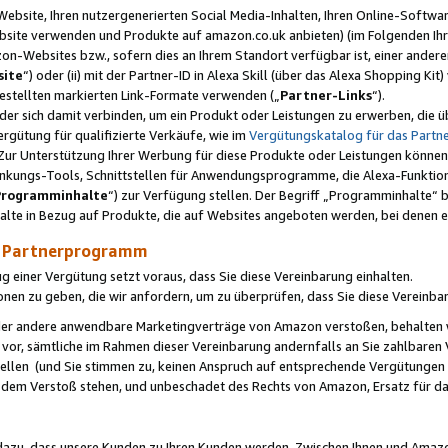
ebsite, Ihren nutzergenerierten Social Media-Inhalten, Ihren Online-Softwar
ebsite verwenden und Produkte auf amazon.co.uk anbieten) (im Folgenden Ihr
-Websites bzw., sofern dies an Ihrem Standort verfügbar ist, einer ander
ite
“) oder (ii) mit der Partner-ID in Alexa Skill (über das Alexa Shopping Ki
estellten markierten Link-Formate verwenden („
Partner-Links
“).
oder sich damit verbinden, um ein Produkt oder Leistungen zu erwerben, di
gütung für qualifizierte Verkäufe, wie im
Vergütungskatalog für das Part
Zur Unterstützung Ihrer Werbung für diese Produkte oder Leistungen können w
linkungs-Tools, Schnittstellen für Anwendungsprogramme, die Alexa-Funktion
Programminhalte
“) zur Verfügung stellen. Der Begriff „Programminhalte“ be
halte in Bezug auf Produkte, die auf Websites angeboten werden, bei denen 
as Partnerprogramm
einer Vergütung setzt voraus, dass Sie diese Vereinbarung einhalten.
ionen zu geben, die wir anfordern, um zu überprüfen, dass Sie diese Vereinba
oder andere anwendbare Marketingverträge von Amazon verstoßen, behalten w
 vor, sämtliche im Rahmen dieser Vereinbarung andernfalls an Sie zahlbare
tellen (und Sie stimmen zu, keinen Anspruch auf entsprechende Vergütungen
 dem Verstoß stehen, und unbeschadet des Rechts von Amazon, Ersatz für 
azu, dass unsere Kunden zu Ihren Kunden werden. Zwischen Ihnen und Amaz