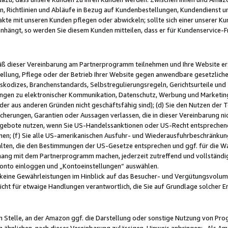
, Richtlinien und Abläufe in Bezug auf Kundenbestellungen, Kundendienst 
kte mit unseren Kunden pflegen oder abwickeln; sollte sich einer unserer Ku
nhängt, so werden Sie diesem Kunden mitteilen, dass er für Kundenservic
emäß dieser Vereinbarung am Partnerprogramm teilnehmen und Ihre Website er
ellung, Pflege oder der Betrieb Ihrer Website gegen anwendbare gesetzlich
skodizes, Branchenstandards, Selbstregulierungsregeln, Gerichtsurteile und 
ngen zu elektronischer Kommunikation, Datenschutz, Werbung und Marketing)
 oder aus anderen Gründen nicht geschäftsfähig sind); (d) Sie den Nutzen de
cherungen, Garantien oder Aussagen verlassen, die in dieser Vereinbarung nich
gebote nutzen, wenn Sie US-Handelssanktionen oder US-Recht entsprechen
men; (f) Sie alle US-amerikanischen Ausfuhr- und Wiederausfuhrbeschränkun
ten, die den Bestimmungen der US-Gesetze entsprechen und ggf. für die Wa
hang mit dem Partnerprogramm machen, jederzeit zutreffend und vollständig 
 Konto einloggen und „Kontoeinstellungen“ auswählen.
keine Gewährleistungen im Hinblick auf das Besucher- und Vergütungsvolu
icht für etwaige Handlungen verantwortlich, die Sie auf Grundlage solcher
en Stelle, an der Amazon ggf. die Darstellung oder sonstige Nutzung von Pr
 ähnlichen, nach dieser Vereinbarung zulässigen, Hinweis anbringen: „Als Ama