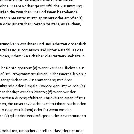
ohne unsere vorherige schriftliche Zustimmung
ürfen die zwischen uns und Ihnen bestehende
mazon Sie unterstützt, sponsert oder empfiehlt)
oder juristischen Person besteht, es sei denn,
arung kann von Ihnen und uns jederzeit ordentlich
t zulässig automatisch und unter Ausschluss des
gen, indem Sie sich über die Partner-Website in
hr Konto sperren: (a) wenn Sie Ihre Pflichten aus
eßlich Programmrichtlinien) nicht innerhalb von 7
ngsansprüchen im Zusammenhang mit Ihrer
ührende oder illegale Zwecke genutzt wurde; (e)
eschädigt werden könnte; (f) wenn wir der
rteien durchgeführten Tätigkeiten einer Pflicht
nen, die unserer Ansicht nach mit Ihnen verbunden
nto gesperrt haben) oder (h) wenn wir das
 (a) gilt jeder Verstoß gegen die Bestimmungen
ehalten, um sicherzustellen, dass der richtige