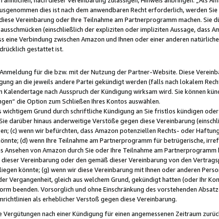
usgenommen dies ist nach dem anwendbaren Recht erforderlich, werden Sie 
f diese Vereinbarung oder Ihre Teilnahme am Partnerprogramm machen. Sie d
usschmücken (einschließlich der expliziten oder impliziten Aussage, dass A
 eine Verbindung zwischen Amazon und Ihnen oder einer anderen natürlichen 
rücklich gestattet ist.
r Anmeldung für die bzw. mit der Nutzung der Partner-Website. Diese Vereinb
gung an die jeweils andere Partei gekündigt werden (falls nach lokalem Rech
n Kalendertage nach Ausspruch der Kündigung wirksam wird. Sie können kündi
ngen“ die Option zum Schließen Ihres Kontos auswählen.
 wichtigem Grund durch schriftliche Kündigung an Sie fristlos kündigen oder I
 Sie darüber hinaus anderweitige Verstöße gegen diese Vereinbarung (einschli
ben; (c) wenn wir befürchten, dass Amazon potenziellen Rechts- oder Haftu
nnte; (d) wenn Ihre Teilnahme am Partnerprogramm für betrügerische, irref
das Ansehen von Amazon durch Sie oder Ihre Teilnahme am Partnerprogramm b
ieser Vereinbarung oder den gemäß dieser Vereinbarung von den Vertragspa
liegen könnte; (g) wenn wir diese Vereinbarung mit Ihnen oder anderen Perso
 der Vergangenheit, gleich aus welchem Grund, gekündigt hatten (oder Ihr Ko
rm beenden. Vorsorglich und ohne Einschränkung des vorstehenden Absatzes
richtlinien als erheblicher Verstoß gegen diese Vereinbarung.
e Vergütungen nach einer Kündigung für einen angemessenen Zeitraum zurückb