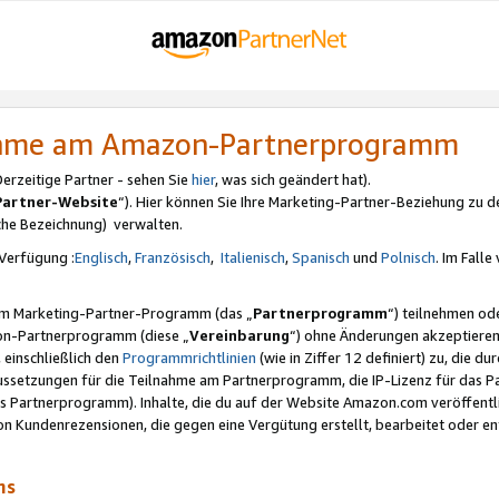
nahme am Amazon-Partnerprogramm
rzeitige Partner - sehen Sie
hier
, was sich geändert hat).
Partner-Website
“). Hier können Sie Ihre Marketing-Partner-Beziehung zu d
iche Bezeichnung) verwalten.
Verfügung :
Englisch
,
Französisch
,
Italienisch
,
Spanisch
und
Polnisch
. Im Fall
erem Marketing-Partner-Programm (das „
Partnerprogramm
“) teilnehmen od
on-Partnerprogramm (diese „
Vereinbarung
“) ohne Änderungen akzeptieren
 einschließlich den
Programmrichtlinien
(wie in Ziffer 12 definiert) zu, die 
raussetzungen für die Teilnahme am Partnerprogramm, die IP-Lizenz für das
s Partnerprogramm). Inhalte, die du auf der Website Amazon.com veröffentl
n Kundenrezensionen, die gegen eine Vergütung erstellt, bearbeitet oder ent
mms