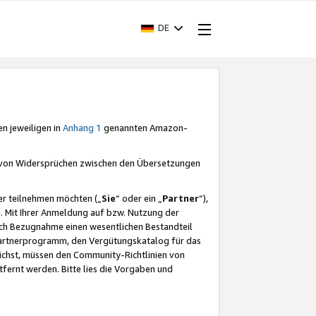
DE
en jeweiligen in
Anhang 1
genannten Amazon-
e von Widersprüchen zwischen den Übersetzungen
er teilnehmen möchten („
Sie
“ oder ein „
Partner
“),
. Mit Ihrer Anmeldung auf bzw. Nutzung der
durch Bezugnahme einen wesentlichen Bestandteil
 Partnerprogramm, den Vergütungskatalog für das
ichst, müssen den Community-Richtlinien von
fernt werden. Bitte lies die Vorgaben und