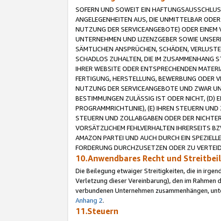
SOFERN UND SOWEIT EIN HAFTUNGSAUSSCHLUSS
ANGELEGENHEITEN AUS, DIE UNMITTELBAR ODER 
NUTZUNG DER SERVICEANGEBOTE) ODER EINEM V
UNTERNEHMEN UND LIZENZGEBER SOWIE UNSERE 
SÄMTLICHEN ANSPRÜCHEN, SCHÄDEN, VERLUSTE
SCHADLOS ZUHALTEN, DIE IM ZUSAMMENHANG STE
IHRER WEBSITE ODER ENTSPRECHENDEN MATERIA
FERTIGUNG, HERSTELLUNG, BEWERBUNG ODER VE
NUTZUNG DER SERVICEANGEBOTE UND ZWAR UN
BESTIMMUNGEN ZULÄSSIG IST ODER NICHT, (D) 
PROGRAMMRICHTLINIE), (E) IHREN STEUERN UN
STEUERN UND ZOLLABGABEN ODER DER NICHTER
VORSÄTZLICHEM FEHLVERHALTEN IHRERSEITS BZ
AMAZON PARTEI UND AUCH DURCH EIN SPEZIELL
FORDERUNG DURCHZUSETZEN ODER ZU VERTEIDI
10.Anwendbares Recht und Streitbe
Die Beilegung etwaiger Streitigkeiten, die in irg
Verletzung dieser Vereinbarung), den im Rahmen d
verbundenen Unternehmen zusammenhängen, unterl
Anhang 2
.
11.Steuern