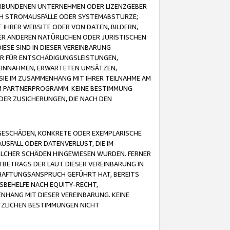
VERBUNDENEN UNTERNEHMEN ODER LIZENZGEBER
ICH STROMAUSFÄLLE ODER SYSTEMABSTÜRZE;
IHRER WEBSITE ODER VON DATEN, BILDERN,
ER ANDEREN NATÜRLICHEN ODER JURISTISCHEN
ESE SIND IN DIESER VEREINBARUNG
R FÜR ENTSCHÄDIGUNGSLEISTUNGEN,
EINNAHMEN, ERWARTETEN UMSÄTZEN,
SIE IM ZUSAMMENHANG MIT IHRER TEILNAHME AM
M PARTNERPROGRAMM. KEINE BESTIMMUNG
DER ZUSICHERUNGEN, DIE NACH DEN
GESCHÄDEN, KONKRETE ODER EXEMPLARISCHE
SFALL ODER DATENVERLUST, DIE IM
OLCHER SCHÄDEN HINGEWIESEN WURDEN. FERNER
BETRAGS DER LAUT DIESER VEREINBARUNG IN
HAFTUNGSANSPRUCH GEFÜHRT HAT, BEREITS
SBEHELFE NACH EQUITY-RECHT,
NHANG MIT DIESER VEREINBARUNG. KEINE
TZLICHEN BESTIMMUNGEN NICHT