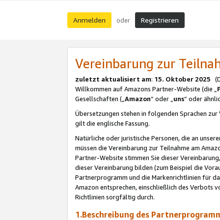
Anmelden
Registrieren
oder
Vereinbarung zur Teil
zuletzt aktualisiert am
:
15. Oktober 2025
(De
Willkommen auf Amazons Partner-Website (die „
Gesellschaften („
Amazon
“ oder „
uns
“ oder ähnl
Übersetzungen stehen in folgenden Sprachen zur 
gilt die englische Fassung.
Natürliche oder juristische Personen, die an uns
müssen die Vereinbarung zur Teilnahme am Amaz
Partner-Website stimmen Sie dieser Vereinbarung,
dieser Vereinbarung bilden (zum Beispiel die Vo
Partnerprogramm und die Markenrichtlinien für da
Amazon entsprechen, einschließlich des Verbots vo
Richtlinien sorgfältig durch.
1.Beschreibung des Partnerprogra