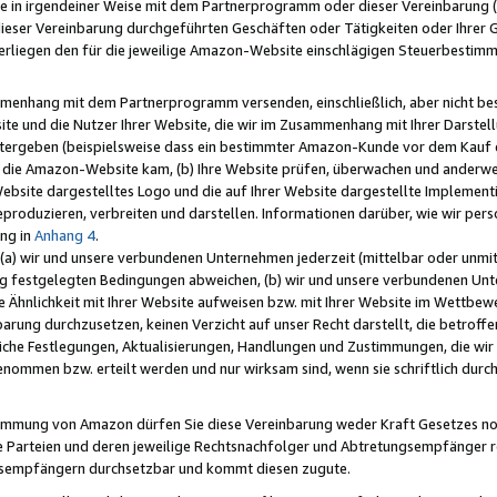
e in irgendeiner Weise mit dem Partnerprogramm oder dieser Vereinbarung (ei
ieser Vereinbarung durchgeführten Geschäften oder Tätigkeiten oder Ihrer 
liegen den für die jeweilige Amazon-Website einschlägigen Steuerbestim
mmenhang mit dem Partnerprogramm versenden, einschließlich, aber nicht be
site und die Nutzer Ihrer Website, die wir im Zusammenhang mit Ihrer Darst
itergeben (beispielsweise dass ein bestimmter Amazon-Kunde vor dem Kauf
uf die Amazon-Website kam, (b) Ihre Website prüfen, überwachen und anderwei
r Website dargestelltes Logo und die auf Ihrer Website dargestellte Impleme
reproduzieren, verbreiten und darstellen. Informationen darüber, wie wir per
ng in
Anhang 4
.
 (a) wir und unsere verbundenen Unternehmen jederzeit (mittelbar oder unmit
ng festgelegten Bedingungen abweichen, (b) wir und unsere verbundenen Unte
 Ähnlichkeit mit Ihrer Website aufweisen bzw. mit Ihrer Website im Wettbewer
barung durchzusetzen, keinen Verzicht auf unser Recht darstellt, die betrof
liche Festlegungen, Aktualisierungen, Handlungen und Zustimmungen, die wi
enommen bzw. erteilt werden und nur wirksam sind, wenn sie schriftlich dur
stimmung von Amazon dürfen Sie diese Vereinbarung weder Kraft Gesetzes no
die Parteien und deren jeweilige Rechtsnachfolger und Abtretungsempfänger 
ngsempfängern durchsetzbar und kommt diesen zugute.