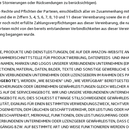
ge Stornierungen oder Rücksendungen zu berücksichtigen).
 Rechte und Pflichten der Parteien, einschließlich aller im Zusammenhang m
 die in Ziffern 3, 4, 5, 6, 7, 8, 10 und 11 dieser Vereinbarung sowie die in
er noch nicht erfüllte Zahlungsverpflichtungen aus dieser Vereinbarung, die
arteien nicht von den bereits entstandenen Verbindlichkeiten aus dieser Ver
gung begangen wurde.
 PRODUKTE UND DIENSTLEISTUNGEN, DIE AUF DER AMAZON-WEBSITE AN
GRAMMIERSCHNITTSTELLE FÜR PRODUKTWERBUNG, DATENFEEDS UND INH
-NAMEN, MARKEN UND LOGOS UNSERER VERBUNDENEN UNTERNEHMEN (EIN
IONEN, MATERIAL, DATEN, BILDER, TEXTE UND SONSTIGE GEWERBLICHE 
EREN VERBUNDENEN UNTERNEHMEN ODER LIZENZGEBERN IM RAHMEN DES 
NGEBOTE
“), WERDEN „WIE BESEHEN“ UND „WIE VERFÜGBAR“ BEREITGEST
CHERUNGEN ODER ÜBERNEHMEN GEWÄHRLEISTUNGEN GLEICH WELCHER AR
ZUG AUF DIE SERVICEANGEBOTE. WIR UND UNSERE VERBUNDENEN UNTERNEH
ANGEBOTE AUS; DIES SCHLIESST ETWAIGE STILLSCHWEIGENDE GEWÄHRLE
LITÄT, EIGNUNG FÜR EINEN BESTIMMTEN VERWENDUNGSZWECK, NICHTVER
OGENHEITEN, DEM ÜBLICHEN GESCHÄFTSVERKEHR, DER LEISTUNG ODER H
 BESCHAFFENHEIT, MERKMALE, FUNKTIONEN, DEN LEISTUNGSUMFANG ODER
VERBUNDENEN UNTERNEHMEN ODER LIZENZGEBER GEWÄHRLEISTEN, DASS D
HGÄNGIG BZW. AUF BESTIMMTE ART UND WEISE FUNKTIONIEREN WERDEN 