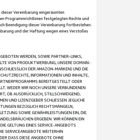
it dieser Vereinbarung eingeräumten
 den Programmrichtlinien festgelegten Rechte und
 nach Beendigung dieser Vereinbarung fortbestehen.
einbarung und der Haftung wegen eines Verstoßes
GEBOTEN WERDEN, SOWIE PARTNER-LINKS,
ALTE VON PRODUKTWERBUNG, UNSERE DOMAIN-
SCHLIESSLICH DER AMAZON-MARKEN) UND DIE
SCHUTZRECHTE, INFORMATIONEN UND INHALTE,
PARTNERPROGRAMMS BEREITGESTELLT ODER
ELLT. WEDER WIR NOCH UNSERE VERBUNDENEN
T, OB AUSDRÜCKLICH, STILLSCHWEIGEND,
MEN UND LIZENZGEBER SCHLIESSEN JEGLICHE
ISTUNGEN BEZÜGLICH RECHTSMÄNGELN,
LETZUNG SOWIE GEWÄHRLEISTUNGEN EIN, DIE
ANDELSBRÄUCHEN ERGEBEN. WIR KÖNNEN EIN
 DIE GELTUNG EINES SERVICE-ANGEBOTS
IE SERVICEANGEBOTE WEITERHIN
ODER DASS DIESE ANGEBOTE OHNE