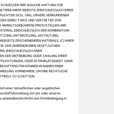
CHLIESSEN WIR JEGLICHE HAFTUNG FÜR
TRIEB IHRER WEBSITE (EINSCHLIESSLICH IHRER
FLICHTEN SICH, UNS, UNSERE VERBUNDENEN
EDER (DIRECTORS) UND VERTRETER VON
R ANWALTSGEBÜHREN) FREIZUSTELLEN UND
ATERIAL, EINSCHLIESSLICH DER KOMBINATION
NUTZUNG, ENTWICKLUNG, GESTALTUNG,
EBSEITE ERSCHEINENDEN MATERIALS, (C) IHRER
ZW. DEN ANWENDBAREN GESETZLICHEN
NG (EINSCHLIESSLICH EINER
BEN DER EINTREIBUNG ODER ZAHLUNG IHRER
LICHTUNGEN, ODER (F) FAHRLÄSSIGKEIT ODER
 BEAUFTRAGTEN KÖNNEN IM NAMEN EINER
HANDLUNG VORNEHMEN, UM EINE RECHTLICHE
TIKELS ZU SCHÜTZEN.
ich einer tatsächlichen oder angeblichen
Geschäftsbeziehung mit uns oder unseren
u anwendbarem Recht und Streitbeilegung in