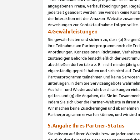
angegebenen Preise, Verkaufsbedingungen, Regeln
jederzeit geändert werden. Sie werden keine Konta
der Interaktion mit der Amazon-Website zusamme
Anweisungen zur Kontaktaufnahme folgen sollte.
4.Gewährleistungen
Sie gewährleisten und sichern zu, dass (a) Sie g
Ihre Teilnahme am Partnerprogramm noch die Erst
Anordnungen, Konzessionen, Richtlinien, Verhalten
zuständigen Behörde (einschließlich der Bestimmu
abschließen dürfen (also z. B. nicht minderjährig
eigenständig geprüft haben und sich nicht auf Zusi
Partnerprogramm teilnehmen und keine Servicean
unterliegen, in dem Sie Serviceangebote wahrneh
Ausfuhr- und Wiederausfuhrbeschränkungen einhal
gelten, und (g) die Angaben, die Sie im Zusammen
indem Sie sich über die Partner-Website in Ihrem
Wir machen keine Zusicherungen und übernehmen 
Partnerprogramm erwarten können, und wir sind n
5.Angabe Ihres Partner-Status
Sie müssen auf Ihrer Website bzw. an jeder ander
deutlich den folgenden oder einen im Wesentlichen