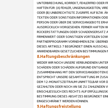
UNTERBRECHUNG, KORREKT, FEHLERFREI ODER 
HAFTEN FÜR: (A) FEHLER, UNGENAUIGKEITEN, 
ODER (B) UNBERECHTIGTE ZUGRIFFE AUF BZW. 
TEXTEN ODER SONSTIGEN INFORMATIONEN ODER 
PERSON ODER ÜBER DIE SERVICEANGEBOTE ERHA
AUSDRÜCKLICH VORGESEHEN. FERNER HAFTEN 
RÜCKERSTATTUNGEN ODER SCHADENSERSATZ AU
FIRMENWERT ODER SONSTIGEN VORTEILEN SOWIE
PARTNERPROGRAMM VORNEHMEN BZW. ÜBERNEHM
DIESES ARTIKELS 7 BEGRÜNDET EINEN AUSSCH
ANWENDBAREN GESETZLICHEN BESTIMMUNGEN 
8.Haftungsbeschränkungen
WEDER WIR NOCH UNSERE VERBUNDENEN UNTERN
SCHÄDEN ODER SCHÄDEN AUFGRUND ENTGANGENE
ZUSAMMENHANG MIT DEN SERVICEANGEBOTEN EN
ENTSPRICHT UNSERE GESAMTHAFTUNG IM ZUSAM
DEM 12-MONATSZEITRAUM UNMITTELBAR VOR DE
GEZAHLTEN ODER NOCH AN SIE ZU ZAHLENDEN V
EINSCHLIESSLICH DES RECHTS AUF ERFÜLLUNGS
BESTIMMUNG DIESES ABSATZES BEGRÜNDET EI
EINGESCHRÄNKT WERDEN KÖNNEN.
9.Haftungsfreistellung