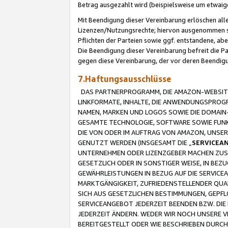
Betrag ausgezahlt wird (beispielsweise um etwai
Mit Beendigung dieser Vereinbarung erlöschen alle
Lizenzen/Nutzungsrechte; hiervon ausgenommen sind
Pflichten der Parteien sowie ggf. entstandene, ab
Die Beendigung dieser Vereinbarung befreit die P
gegen diese Vereinbarung, der vor deren Beendi
7.Haftungsausschlüsse
DAS PARTNERPROGRAMM, DIE AMAZON-WEBSITE,
LINKFORMATE, INHALTE, DIE ANWENDUNGSPRO
NAMEN, MARKEN UND LOGOS SOWIE DIE DOMAIN
GESAMTE TECHNOLOGIE, SOFTWARE SOWIE FUNKT
DIE VON ODER IM AUFTRAG VON AMAZON, UNS
GENUTZT WERDEN (INSGESAMT DIE „
SERVICEA
UNTERNEHMEN ODER LIZENZGEBER MACHEN ZUSI
GESETZLICH ODER IN SONSTIGER WEISE, IN BE
GEWÄHRLEISTUNGEN IN BEZUG AUF DIE SERVICE
MARKTGÄNGIGKEIT, ZUFRIEDENSTELLENDER QUA
SICH AUS GESETZLICHEN BESTIMMUNGEN, GEPFL
SERVICEANGEBOT JEDERZEIT BEENDEN BZW. DIE
JEDERZEIT ÄNDERN. WEDER WIR NOCH UNSERE 
BEREITGESTELLT ODER WIE BESCHRIEBEN DURC