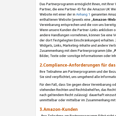
Das Partnerprogramm ermöglicht Ihnen, mit Ihrer W
Partner, die eine Partner-ID für die Amazon UK W
Website mit einer der in
Anhang 1
genannten Amazon
enthaltenen Website (jeweils eine „
Amazon-Webs
Vereinbarung entsprechen und die von uns bereitg
Wenn unsere Kunden die Partner-Links anklicken 
andere Handlungen vornehmen, können Sie eine Ver
der dort festgelegten Einschränkungen) erhalten. 
Widgets, Links, Marketing-Inhalte und andere Ver
Zusammenhang mit dem Partnerprogramm (die „
Bilder, Texte oder sonstige Informationen oder In
2.Compliance-Anforderungen für d
Ihre Teilnahme am Partnerprogramm und der Bezug 
Sie sind verpflichtet, uns umgehend alle Informat
Für den Fall, dass Sie gegen diese Vereinbarung 
stehenden Rechten und Rechtsbehelfen, das Recht
nach geltendem Recht zulässig) dauerhaft einzus
unmittelbar oder mittelbar im Zusammenhang mit
3.Amazon-Kunden
Ihre Teilnahme am Partnerprogramm führt nicht d