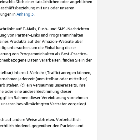
nschließlich einer tatsächlichen oder angeblichen
Geschäftsbeziehung mit uns oder unseren
mungen in
Anhang 3
.
schränkt auf E-Mails, Push- und SMS-Nachrichten.
ellung von Partner-Links und Programminhalten
 eines Produkts auf der Amazon-Website über
tig untersuchen, um die Einhaltung dieser
ntierung von Programminhalten als Best-Practice-
sonenbezogene Daten verarbeiten, finden Sie in der
telbar) Internet-Verkehr (Traffic) anregen können,
rnehmen jederzeit (unmittelbar oder mittelbar)
b stehen, (c) ein Versäumnis unsererseits, Ihre
fene oder eine andere Bestimmung dieser
r ggf. im Rahmen dieser Vereinbarung vornehmen
ch unseren bevollmächtigten Vertreter vorgelegt
ch auf andere Weise abtreten. Vorbehaltlich
rechtlich bindend, gegenüber den Parteien und