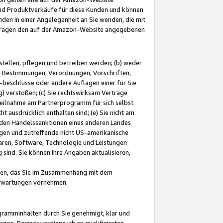
und Produktverkäufe für diese Kunden und können
nden in einer Angelegenheit an Sie wenden, die mit
e-Fragen den auf der Amazon-Website angegebenen
stellen, pflegen und betreiben werden; (b) weder
e Bestimmungen, Verordnungen, Vorschriften,
-beschlüsse oder andere Auflagen einer für Sie
 verstoßen; (c) Sie rechtswirksam Verträge
r Teilnahme am Partnerprogramm für sich selbst
t ausdrücklich enthalten sind; (e) Sie nicht am
den Handelssanktionen eines anderen Landes
gen und zutreffende nicht US-amerikanische
ren, Software, Technologie und Leistungen
sind. Sie können Ihre Angaben aktualisieren,
men, das Sie im Zusammenhang mit dem
 Erwartungen vornehmen.
ogramminhalten durch Sie genehmigt, klar und
zon-Partner verdiene ich an qualifizierten