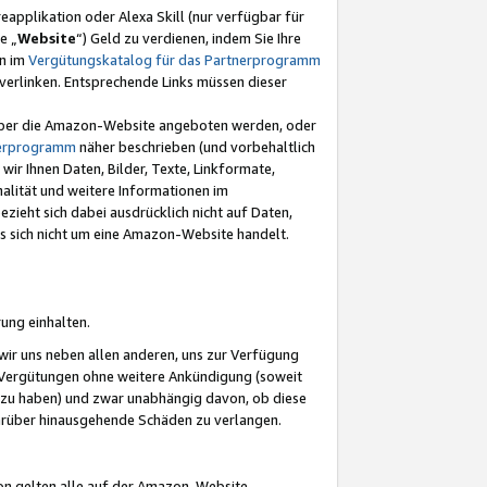
eapplikation oder Alexa Skill (nur verfügbar für
e „
Website
“) Geld zu verdienen, indem Sie Ihre
en im
Vergütungskatalog für das Partnerprogramm
t) verlinken. Entsprechende Links müssen dieser
e über die Amazon-Website angeboten werden, oder
nerprogramm
näher beschrieben (und vorbehaltlich
ir Ihnen Daten, Bilder, Texte, Linkformate,
alität und weitere Informationen im
zieht sich dabei ausdrücklich nicht auf Daten,
es sich nicht um eine Amazon-Website handelt.
rung einhalten.
ir uns neben allen anderen, uns zur Verfügung
n Vergütungen ohne weitere Ankündigung (soweit
 zu haben) und zwar unabhängig davon, ob diese
darüber hinausgehende Schäden zu verlangen.
on gelten alle auf der Amazon-Website