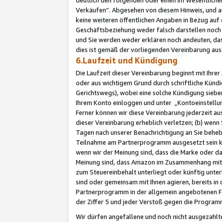
Verkäufen“. Abgesehen von diesem Hinweis, und a
keine weiteren öffentlichen Angaben in Bezug au
Geschäftsbeziehung weder falsch darstellen noch a
und Sie werden weder erklären noch andeuten, dass
dies ist gemäß der vorliegenden Vereinbarung ausd
6.Laufzeit und Kündigung
Die Laufzeit dieser Vereinbarung beginnt mit Ihre
oder aus wichtigem Grund durch schriftliche Kündi
Gerichtswegs), wobei eine solche Kündigung siebe
Ihrem Konto einloggen und unter „Kontoeinstellu
Ferner können wir diese Vereinbarung jederzeit aus
dieser Vereinbarung erheblich verletzen; (b) wenn
Tagen nach unserer Benachrichtigung an Sie behe
Teilnahme am Partnerprogramm ausgesetzt sein kö
wenn wir der Meinung sind, dass die Marke oder 
Meinung sind, dass Amazon im Zusammenhang mit d
zum Steuereinbehalt unterliegt oder künftig unter
sind oder gemeinsam mit Ihnen agieren, bereits in
Partnerprogramm in der allgemein angebotenen Fo
der Ziffer 5 und jeder Verstoß gegen die Programm
Wir dürfen angefallene und noch nicht ausgezahlt