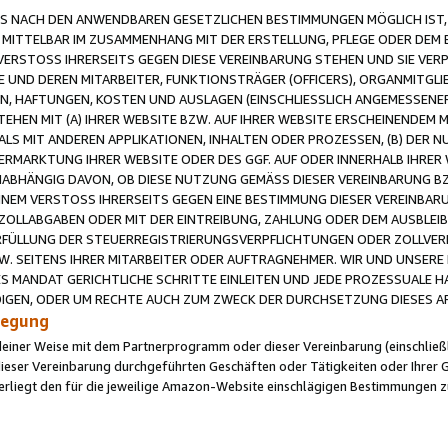
 NACH DEN ANWENDBAREN GESETZLICHEN BESTIMMUNGEN MÖGLICH IST, S
MITTELBAR IM ZUSAMMENHANG MIT DER ERSTELLUNG, PFLEGE ODER DEM BE
ERSTOSS IHRERSEITS GEGEN DIESE VEREINBARUNG STEHEN UND SIE VERP
UND DEREN MITARBEITER, FUNKTIONSTRÄGER (OFFICERS), ORGANMITGLI
N, HAFTUNGEN, KOSTEN UND AUSLAGEN (EINSCHLIESSLICH ANGEMESSENE
HEN MIT (A) IHRER WEBSITE BZW. AUF IHRER WEBSITE ERSCHEINENDEM M
LS MIT ANDEREN APPLIKATIONEN, INHALTEN ODER PROZESSEN, (B) DER 
RMARKTUNG IHRER WEBSITE ODER DES GGF. AUF ODER INNERHALB IHRER W
ABHÄNGIG DAVON, OB DIESE NUTZUNG GEMÄSS DIESER VEREINBARUNG B
EINEM VERSTOSS IHRERSEITS GEGEN EINE BESTIMMUNG DIESER VEREINBARU
D ZOLLABGABEN ODER MIT DER EINTREIBUNG, ZAHLUNG ODER DEM AUSBLEI
FÜLLUNG DER STEUERREGISTRIERUNGSVERPFLICHTUNGEN ODER ZOLLVERPF
W. SEITENS IHRER MITARBEITER ODER AUFTRAGNEHMER. WIR UND UNSERE
ES MANDAT GERICHTLICHE SCHRITTE EINLEITEN UND JEDE PROZESSUALE 
GEN, ODER UM RECHTE AUCH ZUM ZWECK DER DURCHSETZUNG DIESES AR
ilegung
endeiner Weise mit dem Partnerprogramm oder dieser Vereinbarung (einschließl
ieser Vereinbarung durchgeführten Geschäften oder Tätigkeiten oder Ihrer 
iegt den für die jeweilige Amazon-Website einschlägigen Bestimmungen z