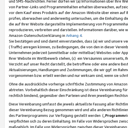
und SMS-Nachrichten. Ferner dürfen wir (a) Informationen über Ihre We
von Partner-Links und Programminhalten erhalten überwachen, aufzei
vor dem Kauf eines Produkts auf der Amazon-Website über einen auf Ih
prüfen, überwachen und anderweitig untersuchen, um die Einhaltung dies
die auf Ihrer Website dargestellte Implementierung von Programminhalt
reproduzieren, verbreiten und darstellen. Informationen darüber, wie w
Amazon-Datenschutzerklärung in
Anhang 4
.
Sie bestätigen und sind damit einverstanden, dass (a) wir und unsere 
(Traffic) anregen können, zu Bedingungen, die von den in dieser Vere
Unternehmen jederzeit (unmittelbar oder mittelbar) Websites oder Appl
Ihrer Website im Wettbewerb stehen, (c) ein Versäumnis unsererseits, I
Verzicht auf unser Recht darstellt, die betroffene oder eine andere B
Aktualisierungen, Handlungen und Zustimmungen, die wir ggf. im Rahme
vorgenommen bzw. erteilt werden und nur wirksam sind, wenn sie schri
Ohne die ausdrückliche vorherige schriftliche Zustimmung von Amazon
abtreten. Vorbehaltlich dieser Einschränkung ist diese Vereinbarung f
rechtlich bindend, gegenüber den Parteien und ihren jeweiligen Rech
Diese Vereinbarung umfasst die jeweils aktuellste Fassung aller Richtli
dieser Vereinbarung Bezug genommen wird und alle anderen Richtlinie
des Partnerprogramms zur Verfügung gestellt werden („
Programmric
verpflichten sich zu deren Einhaltung. Im Falle von Widersprüchen zwi
maßgeblich. Im Falle von Widersprüchen zwischen dieser Vereinbarun