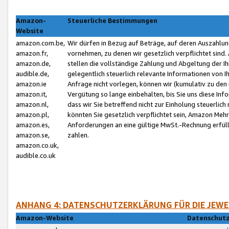
Amazon-
Steuerliche Bestimmungen
Website
amazon.com.be,
Wir dürfen in Bezug auf Beträge, auf deren Auszahlun
amazon.fr,
vornehmen, zu denen wir gesetzlich verpflichtet sind
amazon.de,
stellen die vollständige Zahlung und Abgeltung der 
audible.de,
gelegentlich steuerlich relevante Informationen von I
amazon.ie
Anfrage nicht vorlegen, können wir (kumulativ zu de
amazon.it,
Vergütung so lange einbehalten, bis Sie uns diese Inf
amazon.nl,
dass wir Sie betreffend nicht zur Einholung steuerlich 
amazon.pl,
könnten Sie gesetzlich verpflichtet sein, Amazon Meh
amazon.es,
Anforderungen an eine gültige MwSt.-Rechnung erfüllt
amazon.se,
zahlen.
amazon.co.uk,
audible.co.uk
ANHANG 4: DATENSCHUTZERKLÄRUNG FÜR DIE JEWE
Amazon-Website
Datenschutz