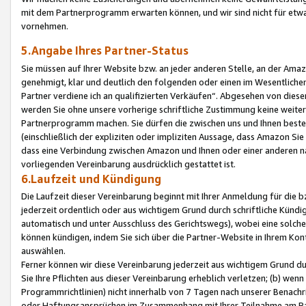
mit dem Partnerprogramm erwarten können, und wir sind nicht für etwa
vornehmen.
5.Angabe Ihres Partner-Status
Sie müssen auf Ihrer Website bzw. an jeder anderen Stelle, an der Am
genehmigt, klar und deutlich den folgenden oder einen im Wesentlichen
Partner verdiene ich an qualifizierten Verkäufen“. Abgesehen von die
werden Sie ohne unsere vorherige schriftliche Zustimmung keine weite
Partnerprogramm machen. Sie dürfen die zwischen uns und Ihnen best
(einschließlich der expliziten oder impliziten Aussage, dass Amazon Si
dass eine Verbindung zwischen Amazon und Ihnen oder einer anderen natü
vorliegenden Vereinbarung ausdrücklich gestattet ist.
6.Laufzeit und Kündigung
Die Laufzeit dieser Vereinbarung beginnt mit Ihrer Anmeldung für die 
jederzeit ordentlich oder aus wichtigem Grund durch schriftliche Kündi
automatisch und unter Ausschluss des Gerichtswegs), wobei eine solch
können kündigen, indem Sie sich über die Partner-Website in Ihrem Ko
auswählen.
Ferner können wir diese Vereinbarung jederzeit aus wichtigem Grund dur
Sie Ihre Pflichten aus dieser Vereinbarung erheblich verletzen; (b) wen
Programmrichtlinien) nicht innerhalb von 7 Tagen nach unserer Benachr
oder Haftungsansprüchen im Zusammenhang mit Ihrer Teilnahme am Pa