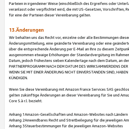
Parteien in irgendeiner Weise (einschließlich des Ergreifens oder Unt
veranlasst oder verpflichtet wird, die mit US-Gesetzen, Vorschriften,
für eine der Parteien dieser Vereinbarung gelten.
13.Änderungen
Wir behalten uns das Recht vor, einzelne oder alle Bestimmungen diese
Änderungsmitteilung, eine geänderte Vereinbarung oder eine geänderte 
über die entsprechende Änderung per E-Mail an Ihre zu diesem Zeitpun
ausgenommen etwaige Erhöhungen der Standardvergütung im Rahmen
Datum, jedoch frühestens sieben Kalendertage nach dem Datum, an de
PARTNERPROGRAMM NACH DEM DATUM DES WIRKSAMWERDENS DER Ä
WENN SIE MIT EINER ÄNDERUNG NICHT EINVERSTANDEN SIND, HABEN S
KÜNDIGEN.
Wenn Sie diese Vereinbarung mit Amazon France Services SAS geschlo
gelten zukünftige Änderungen an dieser Vereinbarung für Sie und Ama
Core S.à r.l. bezieht.
Anhang 1Amazon-Gesellschaften und Amazon-Websites nach Ländern
Anhang 2Anwendbares Recht und Streitbeilegung für die jeweiligen 
Anhang 3Steuerbestimmungen für die jeweiligen Amazon-Websites