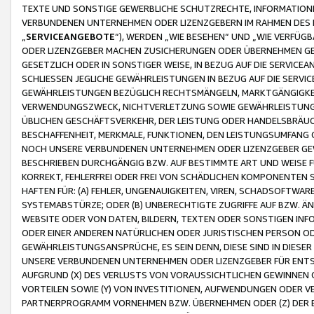
TEXTE UND SONSTIGE GEWERBLICHE SCHUTZRECHTE, INFORMATIONE
VERBUNDENEN UNTERNEHMEN ODER LIZENZGEBERN IM RAHMEN DES
„
SERVICEANGEBOTE
“), WERDEN „WIE BESEHEN“ UND „WIE VERFÜ
ODER LIZENZGEBER MACHEN ZUSICHERUNGEN ODER ÜBERNEHMEN GEW
GESETZLICH ODER IN SONSTIGER WEISE, IN BEZUG AUF DIE SERVI
SCHLIESSEN JEGLICHE GEWÄHRLEISTUNGEN IN BEZUG AUF DIE SERVI
GEWÄHRLEISTUNGEN BEZÜGLICH RECHTSMÄNGELN, MARKTGÄNGIGKEIT
VERWENDUNGSZWECK, NICHTVERLETZUNG SOWIE GEWÄHRLEISTUNGEN 
ÜBLICHEN GESCHÄFTSVERKEHR, DER LEISTUNG ODER HANDELSBRÄUCH
BESCHAFFENHEIT, MERKMALE, FUNKTIONEN, DEN LEISTUNGSUMFANG 
NOCH UNSERE VERBUNDENEN UNTERNEHMEN ODER LIZENZGEBER GEWÄ
BESCHRIEBEN DURCHGÄNGIG BZW. AUF BESTIMMTE ART UND WEISE
KORREKT, FEHLERFREI ODER FREI VON SCHÄDLICHEN KOMPONENTEN
HAFTEN FÜR: (A) FEHLER, UNGENAUIGKEITEN, VIREN, SCHADSOFTW
SYSTEMABSTÜRZE; ODER (B) UNBERECHTIGTE ZUGRIFFE AUF BZW. 
WEBSITE ODER VON DATEN, BILDERN, TEXTEN ODER SONSTIGEN INF
ODER EINER ANDEREN NATÜRLICHEN ODER JURISTISCHEN PERSON OD
GEWÄHRLEISTUNGSANSPRÜCHE, ES SEIN DENN, DIESE SIND IN DIES
UNSERE VERBUNDENEN UNTERNEHMEN ODER LIZENZGEBER FÜR EN
AUFGRUND (X) DES VERLUSTS VON VORAUSSICHTLICHEN GEWINNEN
VORTEILEN SOWIE (Y) VON INVESTITIONEN, AUFWENDUNGEN ODER VE
PARTNERPROGRAMM VORNEHMEN BZW. ÜBERNEHMEN ODER (Z) DER 