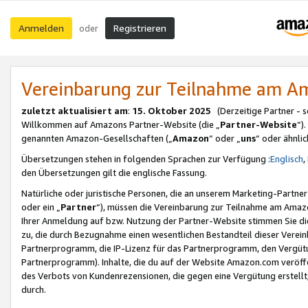
Anmelden
Registrieren
oder
Vereinbarung zur Teilnahme am 
zuletzt aktualisiert am
:
15. Oktober 2025
(Derzeitige Partner - 
Willkommen auf Amazons Partner-Website (die „
Partner-Website
“)
genannten Amazon-Gesellschaften („
Amazon
“ oder „
uns
“ oder ähnli
Übersetzungen stehen in folgenden Sprachen zur Verfügung :
Englisch
,
den Übersetzungen gilt die englische Fassung.
Natürliche oder juristische Personen, die an unserem Marketing-Partn
oder ein „
Partner
“), müssen die Vereinbarung zur Teilnahme am Ama
Ihrer Anmeldung auf bzw. Nutzung der Partner-Website stimmen Sie die
zu, die durch Bezugnahme einen wesentlichen Bestandteil dieser Verei
Partnerprogramm, die IP-Lizenz für das Partnerprogramm, den Vergütu
Partnerprogramm). Inhalte, die du auf der Website Amazon.com veröffe
des Verbots von Kundenrezensionen, die gegen eine Vergütung erstellt, 
durch.