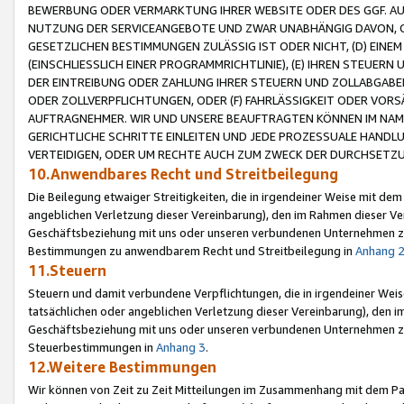
BEWERBUNG ODER VERMARKTUNG IHRER WEBSITE ODER DES GGF. AUF 
NUTZUNG DER SERVICEANGEBOTE UND ZWAR UNABHÄNGIG DAVON, O
GESETZLICHEN BESTIMMUNGEN ZULÄSSIG IST ODER NICHT, (D) EINE
(EINSCHLIESSLICH EINER PROGRAMMRICHTLINIE), (E) IHREN STEUER
DER EINTREIBUNG ODER ZAHLUNG IHRER STEUERN UND ZOLLABGAB
ODER ZOLLVERPFLICHTUNGEN, ODER (F) FAHRLÄSSIGKEIT ODER VORS
AUFTRAGNEHMER. WIR UND UNSERE BEAUFTRAGTEN KÖNNEN IM NAME
GERICHTLICHE SCHRITTE EINLEITEN UND JEDE PROZESSUALE HAND
VERTEIDIGEN, ODER UM RECHTE AUCH ZUM ZWECK DER DURCHSETZU
10.Anwendbares Recht und Streitbeilegung
Die Beilegung etwaiger Streitigkeiten, die in irgendeiner Weise mit de
angeblichen Verletzung dieser Vereinbarung), den im Rahmen dieser Ve
Geschäftsbeziehung mit uns oder unseren verbundenen Unternehmen zu
Bestimmungen zu anwendbarem Recht und Streitbeilegung in
Anhang 
11.Steuern
Steuern und damit verbundene Verpflichtungen, die in irgendeiner Wei
tatsächlichen oder angeblichen Verletzung dieser Vereinbarung), den 
Geschäftsbeziehung mit uns oder unseren verbundenen Unternehmen z
Steuerbestimmungen in
Anhang 3
.
12.Weitere Bestimmungen
Wir können von Zeit zu Zeit Mitteilungen im Zusammenhang mit dem Par