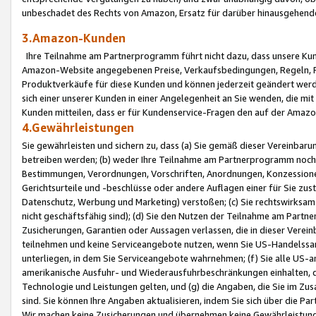
unbeschadet des Rechts von Amazon, Ersatz für darüber hinausgehen
3.Amazon-Kunden
Ihre Teilnahme am Partnerprogramm führt nicht dazu, dass unsere Kun
Amazon-Website angegebenen Preise, Verkaufsbedingungen, Regeln, Ri
Produktverkäufe für diese Kunden und können jederzeit geändert werde
sich einer unserer Kunden in einer Angelegenheit an Sie wenden, die 
Kunden mitteilen, dass er für Kundenservice-Fragen den auf der Ama
4.Gewährleistungen
Sie gewährleisten und sichern zu, dass (a) Sie gemäß dieser Vereinba
betreiben werden; (b) weder Ihre Teilnahme am Partnerprogramm noch d
Bestimmungen, Verordnungen, Vorschriften, Anordnungen, Konzessionen,
Gerichtsurteile und -beschlüsse oder andere Auflagen einer für Sie zu
Datenschutz, Werbung und Marketing) verstoßen; (c) Sie rechtswirksam 
nicht geschäftsfähig sind); (d) Sie den Nutzen der Teilnahme am Partne
Zusicherungen, Garantien oder Aussagen verlassen, die in dieser Verein
teilnehmen und keine Serviceangebote nutzen, wenn Sie US-Handelssa
unterliegen, in dem Sie Serviceangebote wahrnehmen; (f) Sie alle US
amerikanische Ausfuhr- und Wiederausfuhrbeschränkungen einhalten, 
Technologie und Leistungen gelten, und (g) die Angaben, die Sie im 
sind. Sie können Ihre Angaben aktualisieren, indem Sie sich über die 
Wir machen keine Zusicherungen und übernehmen keine Gewährleistun