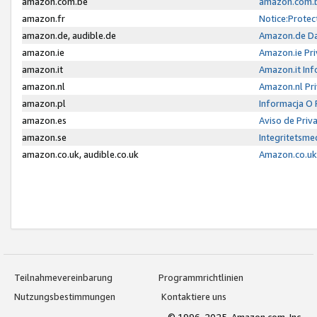
amazon.com.be
amazon.com.b
amazon.fr
Notice:Protec
amazon.de, audible.de
Amazon.de Da
amazon.ie
Amazon.ie Pri
amazon.it
Amazon.it Inf
amazon.nl
Amazon.nl Pri
amazon.pl
Informacja O
amazon.es
Aviso de Priv
amazon.se
Integritetsm
amazon.co.uk, audible.co.uk
Amazon.co.uk 
Teilnahmevereinbarung
Programmrichtlinien
Nutzungsbestimmungen
Kontaktiere uns