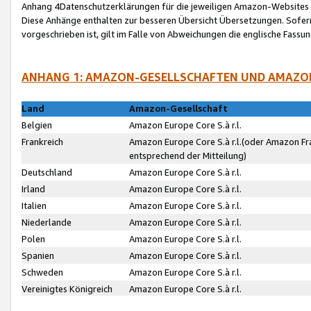
Anhang 4Datenschutzerklärungen für die jeweiligen Amazon-Websites
Diese Anhänge enthalten zur besseren Übersicht Übersetzungen. Sofe
vorgeschrieben ist, gilt im Falle von Abweichungen die englische Fass
ANHANG 1: AMAZON-GESELLSCHAFTEN UND AMAZO
Land
Amazon-Gesellschaft
Belgien
Amazon Europe Core S.à r.l.
Frankreich
Amazon Europe Core S.à r.l.(oder Amazon Fr
entsprechend der Mitteilung)
Deutschland
Amazon Europe Core S.à r.l.
Irland
Amazon Europe Core S.à r.l.
Italien
Amazon Europe Core S.à r.l.
Niederlande
Amazon Europe Core S.à r.l.
Polen
Amazon Europe Core S.à r.l.
Spanien
Amazon Europe Core S.à r.l.
Schweden
Amazon Europe Core S.à r.l.
Vereinigtes Königreich
Amazon Europe Core S.à r.l.