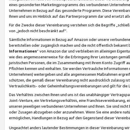
eines gesonderten Marketingprogramms des verbundenen Unternehmens
Unternehmen in Bezug auf das gesonderte Programm. Diese Vereinbarung
Ihnen und uns im Hinblick auf das Partnerprogramm dar und ersetzt al
Für die Zwecke dieser Vereinbarung verstehen sich die Begriffe „schließ
von „jedoch nicht beschränkt auf“.
Sämtliche Informationen in Bezug auf Amazon oder unsere verbunde
bereitstellen oder zugänglich machen und die nicht öffentlich bekannt bz
Informationen
“ von Amazon dar und verbleiben im alleinigen Eigent
wie dies angemessenerweise für die Erbringung Ihrer Leistungen gemäß d
juristischen Personen, die im Zusammenhang mit Ihrem Konto Zugriff au
Pflichten kennen und einhalten. Sie werden Vertrauliche Informationen 
Unternehmen) weitergeben und alle angemessenen Maßnahmen ergreifen
schützen, die gemäß dieser Vereinbarung nicht ausdrücklich zulässig is
Vertraulichkeits- oder Geheimhaltungsvereinbarungen und gilt für die
Das Verhältnis zwischen Ihnen und uns ist das unabhängiger Vertragspa
Joint-Venture, ein Vertretungsverhältnis, eine Franchisevereinbarung, 
unseren jeweiligen verbundenen Unternehmen und Ihnen. Sie sind ni
oder Zusagen abzugeben oder anzunehmen. Wenn Sie eine andere natürli
ermöglichen, Handlungen in Bezug auf den Gegenstand dieser Vereinbar
Ungeachtet anders lautender Bestimmungen in dieser Vereinbarung wird