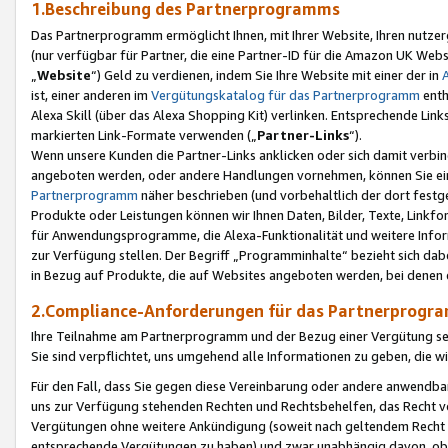
1.Beschreibung des Partnerprogramms
Das Partnerprogramm ermöglicht Ihnen, mit Ihrer Website, Ihren nutzer
(nur verfügbar für Partner, die eine Partner-ID für die Amazon UK We
„
Website
“) Geld zu verdienen, indem Sie Ihre Website mit einer der in
ist, einer anderen im
Vergütungskatalog für das Partnerprogramm
enth
Alexa Skill (über das Alexa Shopping Kit) verlinken. Entsprechende Lin
markierten Link-Formate verwenden („
Partner-Links
“).
Wenn unsere Kunden die Partner-Links anklicken oder sich damit verbi
angeboten werden, oder andere Handlungen vornehmen, können Sie eine
Partnerprogramm
näher beschrieben (und vorbehaltlich der dort festg
Produkte oder Leistungen können wir Ihnen Daten, Bilder, Texte, Linkfo
für Anwendungsprogramme, die Alexa-Funktionalität und weitere Inf
zur Verfügung stellen. Der Begriff „Programminhalte“ bezieht sich dabe
in Bezug auf Produkte, die auf Websites angeboten werden, bei denen 
2.Compliance-Anforderungen für das Partnerprog
Ihre Teilnahme am Partnerprogramm und der Bezug einer Vergütung setz
Sie sind verpflichtet, uns umgehend alle Informationen zu geben, die w
Für den Fall, dass Sie gegen diese Vereinbarung oder andere anwendba
uns zur Verfügung stehenden Rechten und Rechtsbehelfen, das Recht vo
Vergütungen ohne weitere Ankündigung (soweit nach geltendem Recht z
entsprechende Vergütungen zu haben) und zwar unabhängig davon, ob 