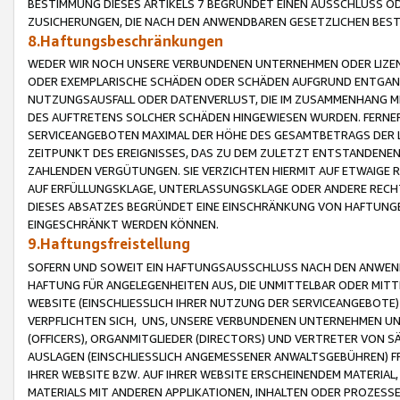
BESTIMMUNG DIESES ARTIKELS 7 BEGRÜNDET EINEN AUSSCHLUSS 
ZUSICHERUNGEN, DIE NACH DEN ANWENDBAREN GESETZLICHEN BE
8.Haftungsbeschränkungen
WEDER WIR NOCH UNSERE VERBUNDENEN UNTERNEHMEN ODER LIZEN
ODER EXEMPLARISCHE SCHÄDEN ODER SCHÄDEN AUFGRUND ENTGANG
NUTZUNGSAUSFALL ODER DATENVERLUST, DIE IM ZUSAMMENHANG MI
DES AUFTRETENS SOLCHER SCHÄDEN HINGEWIESEN WURDEN. FERN
SERVICEANGEBOTEN MAXIMAL DER HÖHE DES GESAMTBETRAGS DER 
ZEITPUNKT DES EREIGNISSES, DAS ZU DEM ZULETZT ENTSTANDENE
ZAHLENDEN VERGÜTUNGEN. SIE VERZICHTEN HIERMIT AUF ETWAIGE 
AUF ERFÜLLUNGSKLAGE, UNTERLASSUNGSKLAGE ODER ANDERE RECHT
DIESES ABSATZES BEGRÜNDET EINE EINSCHRÄNKUNG VON HAFTUNG
EINGESCHRÄNKT WERDEN KÖNNEN.
9.Haftungsfreistellung
SOFERN UND SOWEIT EIN HAFTUNGSAUSSCHLUSS NACH DEN ANWENDB
HAFTUNG FÜR ANGELEGENHEITEN AUS, DIE UNMITTELBAR ODER MITT
WEBSITE (EINSCHLIESSLICH IHRER NUTZUNG DER SERVICEANGEBOTE)
VERPFLICHTEN SICH, UNS, UNSERE VERBUNDENEN UNTERNEHMEN UN
(OFFICERS), ORGANMITGLIEDER (DIRECTORS) UND VERTRETER VON 
AUSLAGEN (EINSCHLIESSLICH ANGEMESSENER ANWALTSGEBÜHREN) FR
IHRER WEBSITE BZW. AUF IHRER WEBSITE ERSCHEINENDEM MATERIAL
MATERIALS MIT ANDEREN APPLIKATIONEN, INHALTEN ODER PROZESSE