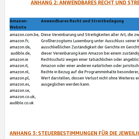
ANHANG 2: ANWENDBARES RECHT UND STRE
Amazon-
Anwendbares Recht und Streitbeilegung
Website
amazon.com.be,
Diese Vereinbarung und Streitigkeiten aller Art, die 
amazon.fr,
Großherzogtums Luxemburg unter Ausschluss seiner Kol
amazon.de,
ausschließlichen Zuständigkeit der Gerichte im Geri
audible.de,
dieser Vereinbarung kann Amazon bei einem zuständig
amazon.ie
Rechtsschutz wegen einer tatsächlichen oder angebli
amazon.it,
Amazon oder einer anderen natürlichen oder juristisc
amazon.nl,
Rechte in Bezug auf die Programminhalte besonderer,
amazon.pl,
Wert darstellen, dessen Verlust nicht ohne Weiteres e
amazon.es,
ausgeglichen werden kann.
amazon.se,
amazon.co.uk,
audible.co.uk
ANHANG 3: STEUERBESTIMMUNGEN FÜR DIE JEWEIL