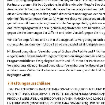
Partnerprogramm für betrügerische, irreführende oder illegale Zwecke
Amazon durch Sie oder Ihre Teilnahme am Partnerprogramm beschädig
dieser Vereinbarung oder den gemäß dieser Vereinbarung von den Vertr
oder künftig unterliegen könnte; (g) wenn wir diese Vereinbarung mit I
gemeinsam mit Ihnen agieren, bereits in der Vergangenheit, gleich aus
das Partnerprogramm in der allgemein angebotenen Form beenden. Vors
gegen die Bestimmungen der Ziffer 5 und jeder Verstoß gegen die Prog
Wir dürfen angefallene und noch nicht ausgezahlte Vergütungen nach 
sicherzustellen, dass der richtige Betrag ausgezahlt wird (beispielsw
Mit Beendigung dieser Vereinbarung erlöschen alle Rechte und Pflichte
eingeräumten Lizenzen/Nutzungsrechte; hiervon ausgenommen sind die in 
Programmrichtlinien festgelegten Rechte und Pflichten der Parteien sow
Vereinbarung, die nach Beendigung dieser Vereinbarung fortbestehen. D
entstandenen Verbindlichkeiten aus dieser Vereinbarung und der Haft
begangen wurde.
7.Haftungsausschlüsse
DAS PARTNERPROGRAMM, DIE AMAZON-WEBSITE, PRODUKTE UND DI
PARTNER-LINKS, LINKFORMATE, INHALTE, DIE ANWENDUNGSPROGR
PRODUKTWERBUNG, UNSERE DOMAIN-NAMEN, MARKEN UND LOGOS S
UNTERNEHMEN (EINSCHLIESSLICH DER AMAZON-MARKEN) UND DIE GE