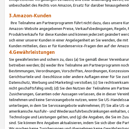
unbeschadet des Rechts von Amazon, Ersatz für darüber hinausgehen
3.Amazon-Kunden
Ihre Teilnahme am Partnerprogramm führt nicht dazu, dass unsere Kun
Amazon-Website angegebenen Preise, Verkaufsbedingungen, Regeln, Ri
Produktverkäufe für diese Kunden und können jederzeit geändert werde
sich einer unserer Kunden in einer Angelegenheit an Sie wenden, die 
Kunden mitteilen, dass er für Kundenservice-Fragen den auf der Ama
4.Gewährleistungen
Sie gewährleisten und sichern zu, dass (a) Sie gemäß dieser Vereinba
betreiben werden; (b) weder Ihre Teilnahme am Partnerprogramm noch d
Bestimmungen, Verordnungen, Vorschriften, Anordnungen, Konzessionen,
Gerichtsurteile und -beschlüsse oder andere Auflagen einer für Sie zu
Datenschutz, Werbung und Marketing) verstoßen; (c) Sie rechtswirksam 
nicht geschäftsfähig sind); (d) Sie den Nutzen der Teilnahme am Partne
Zusicherungen, Garantien oder Aussagen verlassen, die in dieser Verein
teilnehmen und keine Serviceangebote nutzen, wenn Sie US-Handelssa
unterliegen, in dem Sie Serviceangebote wahrnehmen; (f) Sie alle US
amerikanische Ausfuhr- und Wiederausfuhrbeschränkungen einhalten, 
Technologie und Leistungen gelten, und (g) die Angaben, die Sie im 
sind. Sie können Ihre Angaben aktualisieren, indem Sie sich über die 
Wir machen keine Zusicherungen und übernehmen keine Gewährleistun