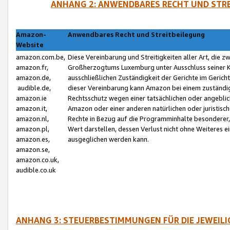
ANHANG 2: ANWENDBARES RECHT UND STRE
Amazon-
Anwendbares Recht und Streitbeilegung
Website
amazon.com.be,
Diese Vereinbarung und Streitigkeiten aller Art, die 
amazon.fr,
Großherzogtums Luxemburg unter Ausschluss seiner Kol
amazon.de,
ausschließlichen Zuständigkeit der Gerichte im Geri
audible.de,
dieser Vereinbarung kann Amazon bei einem zuständig
amazon.ie
Rechtsschutz wegen einer tatsächlichen oder angebli
amazon.it,
Amazon oder einer anderen natürlichen oder juristisc
amazon.nl,
Rechte in Bezug auf die Programminhalte besonderer,
amazon.pl,
Wert darstellen, dessen Verlust nicht ohne Weiteres e
amazon.es,
ausgeglichen werden kann.
amazon.se,
amazon.co.uk,
audible.co.uk
ANHANG 3: STEUERBESTIMMUNGEN FÜR DIE JEWEIL