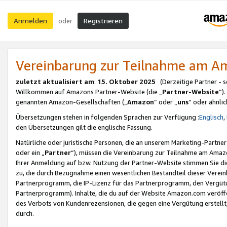
Anmelden
Registrieren
oder
Vereinbarung zur Teilnahme am 
zuletzt aktualisiert am
:
15. Oktober 2025
(Derzeitige Partner - 
Willkommen auf Amazons Partner-Website (die „
Partner-Website
“)
genannten Amazon-Gesellschaften („
Amazon
“ oder „
uns
“ oder ähnli
Übersetzungen stehen in folgenden Sprachen zur Verfügung :
Englisch
,
den Übersetzungen gilt die englische Fassung.
Natürliche oder juristische Personen, die an unserem Marketing-Partn
oder ein „
Partner
“), müssen die Vereinbarung zur Teilnahme am Ama
Ihrer Anmeldung auf bzw. Nutzung der Partner-Website stimmen Sie die
zu, die durch Bezugnahme einen wesentlichen Bestandteil dieser Verei
Partnerprogramm, die IP-Lizenz für das Partnerprogramm, den Vergütu
Partnerprogramm). Inhalte, die du auf der Website Amazon.com veröffe
des Verbots von Kundenrezensionen, die gegen eine Vergütung erstellt, 
durch.