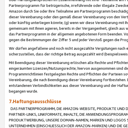
Partnerprogramm für betrügerische, irreführende oder illegale Zwecke
Amazon durch Sie oder Ihre Teilnahme am Partnerprogramm beschädig
dieser Vereinbarung oder den gemäß dieser Vereinbarung von den Vertr
oder künftig unterliegen könnte; (g) wenn wir diese Vereinbarung mit I
gemeinsam mit Ihnen agieren, bereits in der Vergangenheit, gleich aus
das Partnerprogramm in der allgemein angebotenen Form beenden. Vors
gegen die Bestimmungen der Ziffer 5 und jeder Verstoß gegen die Prog
Wir dürfen angefallene und noch nicht ausgezahlte Vergütungen nach 
sicherzustellen, dass der richtige Betrag ausgezahlt wird (beispielsw
Mit Beendigung dieser Vereinbarung erlöschen alle Rechte und Pflichte
eingeräumten Lizenzen/Nutzungsrechte; hiervon ausgenommen sind die in 
Programmrichtlinien festgelegten Rechte und Pflichten der Parteien sow
Vereinbarung, die nach Beendigung dieser Vereinbarung fortbestehen. D
entstandenen Verbindlichkeiten aus dieser Vereinbarung und der Haft
begangen wurde.
7.Haftungsausschlüsse
DAS PARTNERPROGRAMM, DIE AMAZON-WEBSITE, PRODUKTE UND DI
PARTNER-LINKS, LINKFORMATE, INHALTE, DIE ANWENDUNGSPROGR
PRODUKTWERBUNG, UNSERE DOMAIN-NAMEN, MARKEN UND LOGOS S
UNTERNEHMEN (EINSCHLIESSLICH DER AMAZON-MARKEN) UND DIE GE