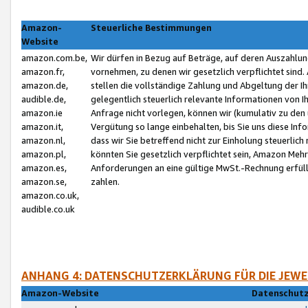
Amazon-
Steuerliche Bestimmungen
Website
amazon.com.be,
Wir dürfen in Bezug auf Beträge, auf deren Auszahlun
amazon.fr,
vornehmen, zu denen wir gesetzlich verpflichtet sind
amazon.de,
stellen die vollständige Zahlung und Abgeltung der 
audible.de,
gelegentlich steuerlich relevante Informationen von I
amazon.ie
Anfrage nicht vorlegen, können wir (kumulativ zu de
amazon.it,
Vergütung so lange einbehalten, bis Sie uns diese Inf
amazon.nl,
dass wir Sie betreffend nicht zur Einholung steuerlich 
amazon.pl,
könnten Sie gesetzlich verpflichtet sein, Amazon Meh
amazon.es,
Anforderungen an eine gültige MwSt.-Rechnung erfüllt
amazon.se,
zahlen.
amazon.co.uk,
audible.co.uk
ANHANG 4: DATENSCHUTZERKLÄRUNG FÜR DIE JEWE
Amazon-Website
Datenschutz