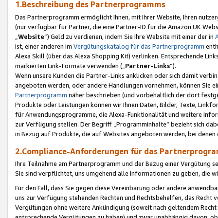
1.Beschreibung des Partnerprogramms
Das Partnerprogramm ermöglicht Ihnen, mit Ihrer Website, Ihren nutzer
(nur verfügbar für Partner, die eine Partner-ID für die Amazon UK We
„
Website
“) Geld zu verdienen, indem Sie Ihre Website mit einer der in
ist, einer anderen im
Vergütungskatalog für das Partnerprogramm
enth
Alexa Skill (über das Alexa Shopping Kit) verlinken. Entsprechende Lin
markierten Link-Formate verwenden („
Partner-Links
“).
Wenn unsere Kunden die Partner-Links anklicken oder sich damit verbi
angeboten werden, oder andere Handlungen vornehmen, können Sie eine
Partnerprogramm
näher beschrieben (und vorbehaltlich der dort festg
Produkte oder Leistungen können wir Ihnen Daten, Bilder, Texte, Linkfo
für Anwendungsprogramme, die Alexa-Funktionalität und weitere Inf
zur Verfügung stellen. Der Begriff „Programminhalte“ bezieht sich dabe
in Bezug auf Produkte, die auf Websites angeboten werden, bei denen 
2.Compliance-Anforderungen für das Partnerprog
Ihre Teilnahme am Partnerprogramm und der Bezug einer Vergütung setz
Sie sind verpflichtet, uns umgehend alle Informationen zu geben, die w
Für den Fall, dass Sie gegen diese Vereinbarung oder andere anwendba
uns zur Verfügung stehenden Rechten und Rechtsbehelfen, das Recht vo
Vergütungen ohne weitere Ankündigung (soweit nach geltendem Recht z
entsprechende Vergütungen zu haben) und zwar unabhängig davon, ob 