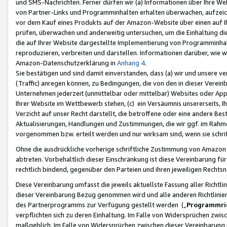
und SMS-Nachrichten. Ferner dürfen wir (a) Informationen über Ihre We
von Partner-Links und Programminhalten erhalten überwachen, aufzei
vor dem Kauf eines Produkts auf der Amazon-Website über einen auf Ih
prüfen, überwachen und anderweitig untersuchen, um die Einhaltung dies
die auf Ihrer Website dargestellte Implementierung von Programminhalt
reproduzieren, verbreiten und darstellen. Informationen darüber, wie w
Amazon-Datenschutzerklärung in
Anhang 4
.
Sie bestätigen und sind damit einverstanden, dass (a) wir und unsere 
(Traffic) anregen können, zu Bedingungen, die von den in dieser Vere
Unternehmen jederzeit (unmittelbar oder mittelbar) Websites oder Appl
Ihrer Website im Wettbewerb stehen, (c) ein Versäumnis unsererseits, I
Verzicht auf unser Recht darstellt, die betroffene oder eine andere B
Aktualisierungen, Handlungen und Zustimmungen, die wir ggf. im Rahme
vorgenommen bzw. erteilt werden und nur wirksam sind, wenn sie schri
Ohne die ausdrückliche vorherige schriftliche Zustimmung von Amazon
abtreten. Vorbehaltlich dieser Einschränkung ist diese Vereinbarung f
rechtlich bindend, gegenüber den Parteien und ihren jeweiligen Rech
Diese Vereinbarung umfasst die jeweils aktuellste Fassung aller Richtli
dieser Vereinbarung Bezug genommen wird und alle anderen Richtlinie
des Partnerprogramms zur Verfügung gestellt werden („
Programmric
verpflichten sich zu deren Einhaltung. Im Falle von Widersprüchen zwi
maßgeblich. Im Falle von Widersprüchen zwischen dieser Vereinbarun