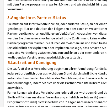
mit dem Partnerprogramm erwarten können, und wir sind nicht für etwa
vornehmen.
5.Angabe Ihres Partner-Status
Sie müssen auf Ihrer Website bzw. an jeder anderen Stelle, an der Am
genehmigt, klar und deutlich den folgenden oder einen im Wesentlichen
Partner verdiene ich an qualifizierten Verkäufen“. Abgesehen von die
werden Sie ohne unsere vorherige schriftliche Zustimmung keine weite
Partnerprogramm machen. Sie dürfen die zwischen uns und Ihnen best
(einschließlich der expliziten oder impliziten Aussage, dass Amazon Si
dass eine Verbindung zwischen Amazon und Ihnen oder einer anderen natü
vorliegenden Vereinbarung ausdrücklich gestattet ist.
6.Laufzeit und Kündigung
Die Laufzeit dieser Vereinbarung beginnt mit Ihrer Anmeldung für die 
jederzeit ordentlich oder aus wichtigem Grund durch schriftliche Kündi
automatisch und unter Ausschluss des Gerichtswegs), wobei eine solch
können kündigen, indem Sie sich über die Partner-Website in Ihrem Ko
auswählen.
Ferner können wir diese Vereinbarung jederzeit aus wichtigem Grund dur
Sie Ihre Pflichten aus dieser Vereinbarung erheblich verletzen; (b) wen
Programmrichtlinien) nicht innerhalb von 7 Tagen nach unserer Benachr
oder Haftungsansprüchen im Zusammenhang mit Ihrer Teilnahme am Pa