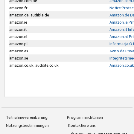
amazon.com.be
amazon.com.b
amazon.fr
Notice:Protec
amazon.de, audible.de
Amazon.de Da
amazon.ie
Amazon.ie Pri
amazon.it
Amazon.it Inf
amazon.nl
Amazon.nl Pri
amazon.pl
Informacja O
amazon.es
Aviso de Priv
amazon.se
Integritetsm
amazon.co.uk, audible.co.uk
Amazon.co.uk 
Teilnahmevereinbarung
Programmrichtlinien
Nutzungsbestimmungen
Kontaktiere uns