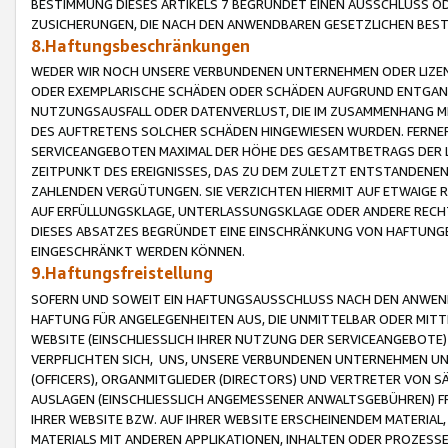
BESTIMMUNG DIESES ARTIKELS 7 BEGRÜNDET EINEN AUSSCHLUSS 
ZUSICHERUNGEN, DIE NACH DEN ANWENDBAREN GESETZLICHEN BE
8.Haftungsbeschränkungen
WEDER WIR NOCH UNSERE VERBUNDENEN UNTERNEHMEN ODER LIZEN
ODER EXEMPLARISCHE SCHÄDEN ODER SCHÄDEN AUFGRUND ENTGANG
NUTZUNGSAUSFALL ODER DATENVERLUST, DIE IM ZUSAMMENHANG MI
DES AUFTRETENS SOLCHER SCHÄDEN HINGEWIESEN WURDEN. FERN
SERVICEANGEBOTEN MAXIMAL DER HÖHE DES GESAMTBETRAGS DER 
ZEITPUNKT DES EREIGNISSES, DAS ZU DEM ZULETZT ENTSTANDENE
ZAHLENDEN VERGÜTUNGEN. SIE VERZICHTEN HIERMIT AUF ETWAIGE 
AUF ERFÜLLUNGSKLAGE, UNTERLASSUNGSKLAGE ODER ANDERE RECHT
DIESES ABSATZES BEGRÜNDET EINE EINSCHRÄNKUNG VON HAFTUNG
EINGESCHRÄNKT WERDEN KÖNNEN.
9.Haftungsfreistellung
SOFERN UND SOWEIT EIN HAFTUNGSAUSSCHLUSS NACH DEN ANWENDB
HAFTUNG FÜR ANGELEGENHEITEN AUS, DIE UNMITTELBAR ODER MITT
WEBSITE (EINSCHLIESSLICH IHRER NUTZUNG DER SERVICEANGEBOTE)
VERPFLICHTEN SICH, UNS, UNSERE VERBUNDENEN UNTERNEHMEN UN
(OFFICERS), ORGANMITGLIEDER (DIRECTORS) UND VERTRETER VON 
AUSLAGEN (EINSCHLIESSLICH ANGEMESSENER ANWALTSGEBÜHREN) FR
IHRER WEBSITE BZW. AUF IHRER WEBSITE ERSCHEINENDEM MATERIAL
MATERIALS MIT ANDEREN APPLIKATIONEN, INHALTEN ODER PROZESSE