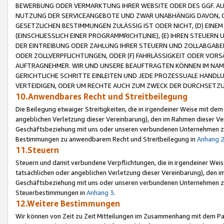
BEWERBUNG ODER VERMARKTUNG IHRER WEBSITE ODER DES GGF. AUF 
NUTZUNG DER SERVICEANGEBOTE UND ZWAR UNABHÄNGIG DAVON, O
GESETZLICHEN BESTIMMUNGEN ZULÄSSIG IST ODER NICHT, (D) EINE
(EINSCHLIESSLICH EINER PROGRAMMRICHTLINIE), (E) IHREN STEUER
DER EINTREIBUNG ODER ZAHLUNG IHRER STEUERN UND ZOLLABGAB
ODER ZOLLVERPFLICHTUNGEN, ODER (F) FAHRLÄSSIGKEIT ODER VORS
AUFTRAGNEHMER. WIR UND UNSERE BEAUFTRAGTEN KÖNNEN IM NAME
GERICHTLICHE SCHRITTE EINLEITEN UND JEDE PROZESSUALE HAND
VERTEIDIGEN, ODER UM RECHTE AUCH ZUM ZWECK DER DURCHSETZU
10.Anwendbares Recht und Streitbeilegung
Die Beilegung etwaiger Streitigkeiten, die in irgendeiner Weise mit de
angeblichen Verletzung dieser Vereinbarung), den im Rahmen dieser Ve
Geschäftsbeziehung mit uns oder unseren verbundenen Unternehmen zu
Bestimmungen zu anwendbarem Recht und Streitbeilegung in
Anhang 
11.Steuern
Steuern und damit verbundene Verpflichtungen, die in irgendeiner Wei
tatsächlichen oder angeblichen Verletzung dieser Vereinbarung), den 
Geschäftsbeziehung mit uns oder unseren verbundenen Unternehmen z
Steuerbestimmungen in
Anhang 3
.
12.Weitere Bestimmungen
Wir können von Zeit zu Zeit Mitteilungen im Zusammenhang mit dem Par