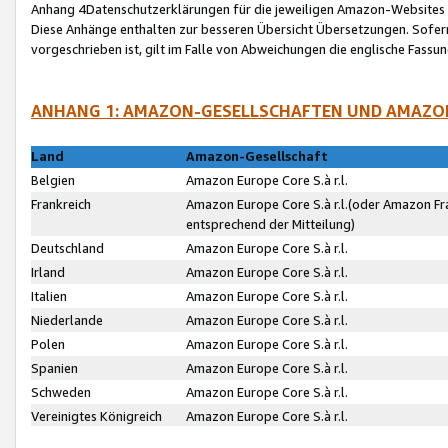
Anhang 4Datenschutzerklärungen für die jeweiligen Amazon-Websites
Diese Anhänge enthalten zur besseren Übersicht Übersetzungen. Sofe
vorgeschrieben ist, gilt im Falle von Abweichungen die englische Fass
ANHANG 1: AMAZON-GESELLSCHAFTEN UND AMAZO
Land
Amazon-Gesellschaft
Belgien
Amazon Europe Core S.à r.l.
Frankreich
Amazon Europe Core S.à r.l.(oder Amazon Fr
entsprechend der Mitteilung)
Deutschland
Amazon Europe Core S.à r.l.
Irland
Amazon Europe Core S.à r.l.
Italien
Amazon Europe Core S.à r.l.
Niederlande
Amazon Europe Core S.à r.l.
Polen
Amazon Europe Core S.à r.l.
Spanien
Amazon Europe Core S.à r.l.
Schweden
Amazon Europe Core S.à r.l.
Vereinigtes Königreich
Amazon Europe Core S.à r.l.