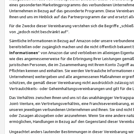
eines gesonderten Marketingprogramms des verbundenen Unternehmens
Unternehmen in Bezug auf das gesonderte Programm. Diese Vereinbarung
Ihnen und uns im Hinblick auf das Partnerprogramm dar und ersetzt al
Für die Zwecke dieser Vereinbarung verstehen sich die Begriffe „schließ
von „jedoch nicht beschränkt auf“.
Sämtliche Informationen in Bezug auf Amazon oder unsere verbunde
bereitstellen oder zugänglich machen und die nicht öffentlich bekannt bz
Informationen
“ von Amazon dar und verbleiben im alleinigen Eigent
wie dies angemessenerweise für die Erbringung Ihrer Leistungen gemäß d
juristischen Personen, die im Zusammenhang mit Ihrem Konto Zugriff au
Pflichten kennen und einhalten. Sie werden Vertrauliche Informationen 
Unternehmen) weitergeben und alle angemessenen Maßnahmen ergreifen
schützen, die gemäß dieser Vereinbarung nicht ausdrücklich zulässig is
Vertraulichkeits- oder Geheimhaltungsvereinbarungen und gilt für die
Das Verhältnis zwischen Ihnen und uns ist das unabhängiger Vertragspa
Joint-Venture, ein Vertretungsverhältnis, eine Franchisevereinbarung, 
unseren jeweiligen verbundenen Unternehmen und Ihnen. Sie sind ni
oder Zusagen abzugeben oder anzunehmen. Wenn Sie eine andere natürli
ermöglichen, Handlungen in Bezug auf den Gegenstand dieser Vereinbar
Ungeachtet anders lautender Bestimmungen in dieser Vereinbarung wird