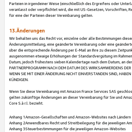
Parteien in irgendeiner Weise (einschließlich des Ergreifens oder Unt
veranlasst oder verpflichtet wird, die mit US-Gesetzen, Vorschriften,
für eine der Parteien dieser Vereinbarung gelten.
13.Änderungen
Wir behalten uns das Recht vor, einzelne oder alle Bestimmungen diese
Änderungsmitteilung, eine geänderte Vereinbarung oder eine geänderte 
über die entsprechende Änderung per E-Mail an Ihre zu diesem Zeitpun
ausgenommen etwaige Erhöhungen der Standardvergütung im Rahmen
Datum, jedoch frühestens sieben Kalendertage nach dem Datum, an de
PARTNERPROGRAMM NACH DEM DATUM DES WIRKSAMWERDENS DER Ä
WENN SIE MIT EINER ÄNDERUNG NICHT EINVERSTANDEN SIND, HABEN S
KÜNDIGEN.
Wenn Sie diese Vereinbarung mit Amazon France Services SAS geschlo
gelten zukünftige Änderungen an dieser Vereinbarung für Sie und Ama
Core S.à r.l. bezieht.
Anhang 1Amazon-Gesellschaften und Amazon-Websites nach Ländern
Anhang 2Anwendbares Recht und Streitbeilegung für die jeweiligen 
Anhang 3Steuerbestimmungen für die jeweiligen Amazon-Websites