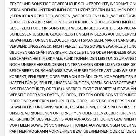
TEXTE UND SONSTIGE GEWERBLICHE SCHUTZRECHTE, INFORMATIONE
VERBUNDENEN UNTERNEHMEN ODER LIZENZGEBERN IM RAHMEN DES
„
SERVICEANGEBOTE
“), WERDEN „WIE BESEHEN“ UND „WIE VERFÜ
ODER LIZENZGEBER MACHEN ZUSICHERUNGEN ODER ÜBERNEHMEN GEW
GESETZLICH ODER IN SONSTIGER WEISE, IN BEZUG AUF DIE SERVI
SCHLIESSEN JEGLICHE GEWÄHRLEISTUNGEN IN BEZUG AUF DIE SERVI
GEWÄHRLEISTUNGEN BEZÜGLICH RECHTSMÄNGELN, MARKTGÄNGIGKEIT
VERWENDUNGSZWECK, NICHTVERLETZUNG SOWIE GEWÄHRLEISTUNGEN 
ÜBLICHEN GESCHÄFTSVERKEHR, DER LEISTUNG ODER HANDELSBRÄUCH
BESCHAFFENHEIT, MERKMALE, FUNKTIONEN, DEN LEISTUNGSUMFANG 
NOCH UNSERE VERBUNDENEN UNTERNEHMEN ODER LIZENZGEBER GEWÄ
BESCHRIEBEN DURCHGÄNGIG BZW. AUF BESTIMMTE ART UND WEISE
KORREKT, FEHLERFREI ODER FREI VON SCHÄDLICHEN KOMPONENTEN
HAFTEN FÜR: (A) FEHLER, UNGENAUIGKEITEN, VIREN, SCHADSOFTW
SYSTEMABSTÜRZE; ODER (B) UNBERECHTIGTE ZUGRIFFE AUF BZW. 
WEBSITE ODER VON DATEN, BILDERN, TEXTEN ODER SONSTIGEN INF
ODER EINER ANDEREN NATÜRLICHEN ODER JURISTISCHEN PERSON OD
GEWÄHRLEISTUNGSANSPRÜCHE, ES SEIN DENN, DIESE SIND IN DIES
UNSERE VERBUNDENEN UNTERNEHMEN ODER LIZENZGEBER FÜR EN
AUFGRUND (X) DES VERLUSTS VON VORAUSSICHTLICHEN GEWINNEN
VORTEILEN SOWIE (Y) VON INVESTITIONEN, AUFWENDUNGEN ODER VE
PARTNERPROGRAMM VORNEHMEN BZW. ÜBERNEHMEN ODER (Z) DER 