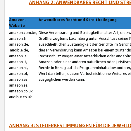
ANHANG 2: ANWENDBARES RECHT UND STRE
Amazon-
Anwendbares Recht und Streitbeilegung
Website
amazon.com.be,
Diese Vereinbarung und Streitigkeiten aller Art, die 
amazon.fr,
Großherzogtums Luxemburg unter Ausschluss seiner Kol
amazon.de,
ausschließlichen Zuständigkeit der Gerichte im Geri
audible.de,
dieser Vereinbarung kann Amazon bei einem zuständig
amazon.ie
Rechtsschutz wegen einer tatsächlichen oder angebli
amazon.it,
Amazon oder einer anderen natürlichen oder juristisc
amazon.nl,
Rechte in Bezug auf die Programminhalte besonderer,
amazon.pl,
Wert darstellen, dessen Verlust nicht ohne Weiteres e
amazon.es,
ausgeglichen werden kann.
amazon.se,
amazon.co.uk,
audible.co.uk
ANHANG 3: STEUERBESTIMMUNGEN FÜR DIE JEWEIL