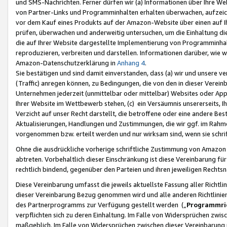
und SMS-Nachrichten. Ferner dürfen wir (a) Informationen über Ihre We
von Partner-Links und Programminhalten erhalten überwachen, aufzei
vor dem Kauf eines Produkts auf der Amazon-Website über einen auf Ih
prüfen, überwachen und anderweitig untersuchen, um die Einhaltung dies
die auf Ihrer Website dargestellte Implementierung von Programminhalt
reproduzieren, verbreiten und darstellen. Informationen darüber, wie w
Amazon-Datenschutzerklärung in
Anhang 4
.
Sie bestätigen und sind damit einverstanden, dass (a) wir und unsere 
(Traffic) anregen können, zu Bedingungen, die von den in dieser Vere
Unternehmen jederzeit (unmittelbar oder mittelbar) Websites oder Appl
Ihrer Website im Wettbewerb stehen, (c) ein Versäumnis unsererseits, I
Verzicht auf unser Recht darstellt, die betroffene oder eine andere B
Aktualisierungen, Handlungen und Zustimmungen, die wir ggf. im Rahme
vorgenommen bzw. erteilt werden und nur wirksam sind, wenn sie schri
Ohne die ausdrückliche vorherige schriftliche Zustimmung von Amazon
abtreten. Vorbehaltlich dieser Einschränkung ist diese Vereinbarung f
rechtlich bindend, gegenüber den Parteien und ihren jeweiligen Rech
Diese Vereinbarung umfasst die jeweils aktuellste Fassung aller Richtli
dieser Vereinbarung Bezug genommen wird und alle anderen Richtlinie
des Partnerprogramms zur Verfügung gestellt werden („
Programmric
verpflichten sich zu deren Einhaltung. Im Falle von Widersprüchen zwi
maßgeblich. Im Falle von Widersprüchen zwischen dieser Vereinbarun