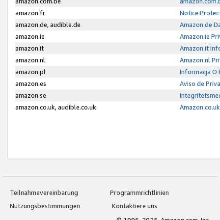
amazon.com.be
amazon.com.b
amazon.fr
Notice:Protec
amazon.de, audible.de
Amazon.de Da
amazon.ie
Amazon.ie Pri
amazon.it
Amazon.it Inf
amazon.nl
Amazon.nl Pri
amazon.pl
Informacja O
amazon.es
Aviso de Priv
amazon.se
Integritetsm
amazon.co.uk, audible.co.uk
Amazon.co.uk 
Teilnahmevereinbarung
Programmrichtlinien
Nutzungsbestimmungen
Kontaktiere uns