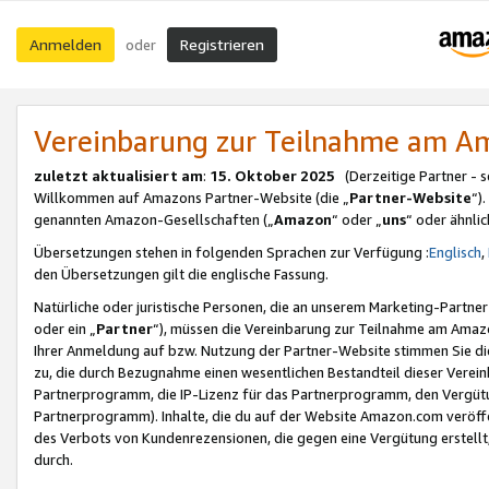
Anmelden
Registrieren
oder
Vereinbarung zur Teilnahme am 
zuletzt aktualisiert am
:
15. Oktober 2025
(Derzeitige Partner - 
Willkommen auf Amazons Partner-Website (die „
Partner-Website
“)
genannten Amazon-Gesellschaften („
Amazon
“ oder „
uns
“ oder ähnli
Übersetzungen stehen in folgenden Sprachen zur Verfügung :
Englisch
,
den Übersetzungen gilt die englische Fassung.
Natürliche oder juristische Personen, die an unserem Marketing-Partn
oder ein „
Partner
“), müssen die Vereinbarung zur Teilnahme am Ama
Ihrer Anmeldung auf bzw. Nutzung der Partner-Website stimmen Sie die
zu, die durch Bezugnahme einen wesentlichen Bestandteil dieser Verei
Partnerprogramm, die IP-Lizenz für das Partnerprogramm, den Vergütu
Partnerprogramm). Inhalte, die du auf der Website Amazon.com veröffe
des Verbots von Kundenrezensionen, die gegen eine Vergütung erstellt, 
durch.