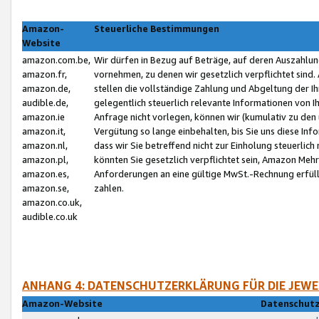
Amazon-
Steuerliche Bestimmungen
Website
amazon.com.be,
Wir dürfen in Bezug auf Beträge, auf deren Auszahlun
amazon.fr,
vornehmen, zu denen wir gesetzlich verpflichtet sind
amazon.de,
stellen die vollständige Zahlung und Abgeltung der 
audible.de,
gelegentlich steuerlich relevante Informationen von I
amazon.ie
Anfrage nicht vorlegen, können wir (kumulativ zu de
amazon.it,
Vergütung so lange einbehalten, bis Sie uns diese Inf
amazon.nl,
dass wir Sie betreffend nicht zur Einholung steuerlich 
amazon.pl,
könnten Sie gesetzlich verpflichtet sein, Amazon Meh
amazon.es,
Anforderungen an eine gültige MwSt.-Rechnung erfüllt
amazon.se,
zahlen.
amazon.co.uk,
audible.co.uk
ANHANG 4: DATENSCHUTZERKLÄRUNG FÜR DIE JEWE
Amazon-Website
Datenschutz