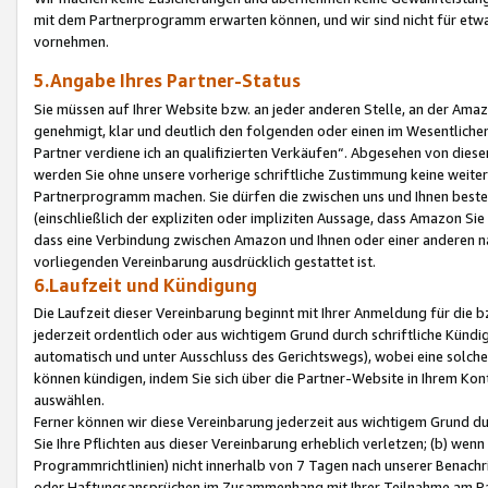
mit dem Partnerprogramm erwarten können, und wir sind nicht für etwa
vornehmen.
5.Angabe Ihres Partner-Status
Sie müssen auf Ihrer Website bzw. an jeder anderen Stelle, an der Am
genehmigt, klar und deutlich den folgenden oder einen im Wesentlichen
Partner verdiene ich an qualifizierten Verkäufen“. Abgesehen von die
werden Sie ohne unsere vorherige schriftliche Zustimmung keine weite
Partnerprogramm machen. Sie dürfen die zwischen uns und Ihnen best
(einschließlich der expliziten oder impliziten Aussage, dass Amazon Si
dass eine Verbindung zwischen Amazon und Ihnen oder einer anderen natü
vorliegenden Vereinbarung ausdrücklich gestattet ist.
6.Laufzeit und Kündigung
Die Laufzeit dieser Vereinbarung beginnt mit Ihrer Anmeldung für die 
jederzeit ordentlich oder aus wichtigem Grund durch schriftliche Kündi
automatisch und unter Ausschluss des Gerichtswegs), wobei eine solch
können kündigen, indem Sie sich über die Partner-Website in Ihrem Ko
auswählen.
Ferner können wir diese Vereinbarung jederzeit aus wichtigem Grund dur
Sie Ihre Pflichten aus dieser Vereinbarung erheblich verletzen; (b) wen
Programmrichtlinien) nicht innerhalb von 7 Tagen nach unserer Benachr
oder Haftungsansprüchen im Zusammenhang mit Ihrer Teilnahme am Pa