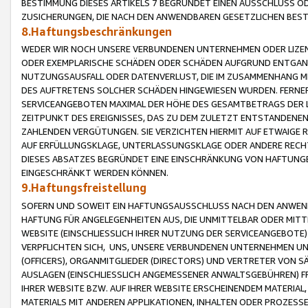
BESTIMMUNG DIESES ARTIKELS 7 BEGRÜNDET EINEN AUSSCHLUSS 
ZUSICHERUNGEN, DIE NACH DEN ANWENDBAREN GESETZLICHEN BE
8.Haftungsbeschränkungen
WEDER WIR NOCH UNSERE VERBUNDENEN UNTERNEHMEN ODER LIZEN
ODER EXEMPLARISCHE SCHÄDEN ODER SCHÄDEN AUFGRUND ENTGANG
NUTZUNGSAUSFALL ODER DATENVERLUST, DIE IM ZUSAMMENHANG MI
DES AUFTRETENS SOLCHER SCHÄDEN HINGEWIESEN WURDEN. FERN
SERVICEANGEBOTEN MAXIMAL DER HÖHE DES GESAMTBETRAGS DER 
ZEITPUNKT DES EREIGNISSES, DAS ZU DEM ZULETZT ENTSTANDENE
ZAHLENDEN VERGÜTUNGEN. SIE VERZICHTEN HIERMIT AUF ETWAIGE 
AUF ERFÜLLUNGSKLAGE, UNTERLASSUNGSKLAGE ODER ANDERE RECHT
DIESES ABSATZES BEGRÜNDET EINE EINSCHRÄNKUNG VON HAFTUNG
EINGESCHRÄNKT WERDEN KÖNNEN.
9.Haftungsfreistellung
SOFERN UND SOWEIT EIN HAFTUNGSAUSSCHLUSS NACH DEN ANWENDB
HAFTUNG FÜR ANGELEGENHEITEN AUS, DIE UNMITTELBAR ODER MITT
WEBSITE (EINSCHLIESSLICH IHRER NUTZUNG DER SERVICEANGEBOTE)
VERPFLICHTEN SICH, UNS, UNSERE VERBUNDENEN UNTERNEHMEN UN
(OFFICERS), ORGANMITGLIEDER (DIRECTORS) UND VERTRETER VON 
AUSLAGEN (EINSCHLIESSLICH ANGEMESSENER ANWALTSGEBÜHREN) FR
IHRER WEBSITE BZW. AUF IHRER WEBSITE ERSCHEINENDEM MATERIAL
MATERIALS MIT ANDEREN APPLIKATIONEN, INHALTEN ODER PROZESSE