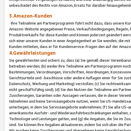
unbeschadet des Rechts von Amazon, Ersatz für darüber hinausgehen
3.Amazon-Kunden
Ihre Teilnahme am Partnerprogramm führt nicht dazu, dass unsere Kun
Amazon-Website angegebenen Preise, Verkaufsbedingungen, Regeln, Ri
Produktverkäufe für diese Kunden und können jederzeit geändert werde
sich einer unserer Kunden in einer Angelegenheit an Sie wenden, die 
Kunden mitteilen, dass er für Kundenservice-Fragen den auf der Ama
4.Gewährleistungen
Sie gewährleisten und sichern zu, dass (a) Sie gemäß dieser Vereinba
betreiben werden; (b) weder Ihre Teilnahme am Partnerprogramm noch d
Bestimmungen, Verordnungen, Vorschriften, Anordnungen, Konzessionen,
Gerichtsurteile und -beschlüsse oder andere Auflagen einer für Sie zu
Datenschutz, Werbung und Marketing) verstoßen; (c) Sie rechtswirksam 
nicht geschäftsfähig sind); (d) Sie den Nutzen der Teilnahme am Partne
Zusicherungen, Garantien oder Aussagen verlassen, die in dieser Verein
teilnehmen und keine Serviceangebote nutzen, wenn Sie US-Handelssa
unterliegen, in dem Sie Serviceangebote wahrnehmen; (f) Sie alle US
amerikanische Ausfuhr- und Wiederausfuhrbeschränkungen einhalten, 
Technologie und Leistungen gelten, und (g) die Angaben, die Sie im 
sind. Sie können Ihre Angaben aktualisieren, indem Sie sich über die 
Wir machen keine Zusicherungen und übernehmen keine Gewährleistun