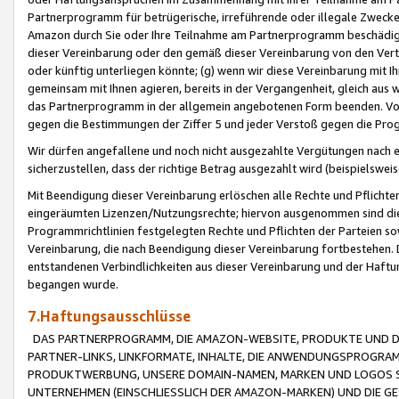
Partnerprogramm für betrügerische, irreführende oder illegale Zwecke
Amazon durch Sie oder Ihre Teilnahme am Partnerprogramm beschädig
dieser Vereinbarung oder den gemäß dieser Vereinbarung von den Vertr
oder künftig unterliegen könnte; (g) wenn wir diese Vereinbarung mit I
gemeinsam mit Ihnen agieren, bereits in der Vergangenheit, gleich aus
das Partnerprogramm in der allgemein angebotenen Form beenden. Vors
gegen die Bestimmungen der Ziffer 5 und jeder Verstoß gegen die Prog
Wir dürfen angefallene und noch nicht ausgezahlte Vergütungen nach 
sicherzustellen, dass der richtige Betrag ausgezahlt wird (beispielsw
Mit Beendigung dieser Vereinbarung erlöschen alle Rechte und Pflichte
eingeräumten Lizenzen/Nutzungsrechte; hiervon ausgenommen sind die in 
Programmrichtlinien festgelegten Rechte und Pflichten der Parteien sow
Vereinbarung, die nach Beendigung dieser Vereinbarung fortbestehen. D
entstandenen Verbindlichkeiten aus dieser Vereinbarung und der Haft
begangen wurde.
7.Haftungsausschlüsse
DAS PARTNERPROGRAMM, DIE AMAZON-WEBSITE, PRODUKTE UND DI
PARTNER-LINKS, LINKFORMATE, INHALTE, DIE ANWENDUNGSPROGR
PRODUKTWERBUNG, UNSERE DOMAIN-NAMEN, MARKEN UND LOGOS S
UNTERNEHMEN (EINSCHLIESSLICH DER AMAZON-MARKEN) UND DIE GE