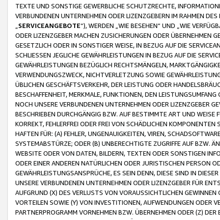
TEXTE UND SONSTIGE GEWERBLICHE SCHUTZRECHTE, INFORMATIONE
VERBUNDENEN UNTERNEHMEN ODER LIZENZGEBERN IM RAHMEN DES
„
SERVICEANGEBOTE
“), WERDEN „WIE BESEHEN“ UND „WIE VERFÜ
ODER LIZENZGEBER MACHEN ZUSICHERUNGEN ODER ÜBERNEHMEN GEW
GESETZLICH ODER IN SONSTIGER WEISE, IN BEZUG AUF DIE SERVI
SCHLIESSEN JEGLICHE GEWÄHRLEISTUNGEN IN BEZUG AUF DIE SERVI
GEWÄHRLEISTUNGEN BEZÜGLICH RECHTSMÄNGELN, MARKTGÄNGIGKEIT
VERWENDUNGSZWECK, NICHTVERLETZUNG SOWIE GEWÄHRLEISTUNGEN 
ÜBLICHEN GESCHÄFTSVERKEHR, DER LEISTUNG ODER HANDELSBRÄUCH
BESCHAFFENHEIT, MERKMALE, FUNKTIONEN, DEN LEISTUNGSUMFANG 
NOCH UNSERE VERBUNDENEN UNTERNEHMEN ODER LIZENZGEBER GEWÄ
BESCHRIEBEN DURCHGÄNGIG BZW. AUF BESTIMMTE ART UND WEISE
KORREKT, FEHLERFREI ODER FREI VON SCHÄDLICHEN KOMPONENTEN
HAFTEN FÜR: (A) FEHLER, UNGENAUIGKEITEN, VIREN, SCHADSOFTW
SYSTEMABSTÜRZE; ODER (B) UNBERECHTIGTE ZUGRIFFE AUF BZW. 
WEBSITE ODER VON DATEN, BILDERN, TEXTEN ODER SONSTIGEN INF
ODER EINER ANDEREN NATÜRLICHEN ODER JURISTISCHEN PERSON OD
GEWÄHRLEISTUNGSANSPRÜCHE, ES SEIN DENN, DIESE SIND IN DIES
UNSERE VERBUNDENEN UNTERNEHMEN ODER LIZENZGEBER FÜR EN
AUFGRUND (X) DES VERLUSTS VON VORAUSSICHTLICHEN GEWINNEN
VORTEILEN SOWIE (Y) VON INVESTITIONEN, AUFWENDUNGEN ODER VE
PARTNERPROGRAMM VORNEHMEN BZW. ÜBERNEHMEN ODER (Z) DER 