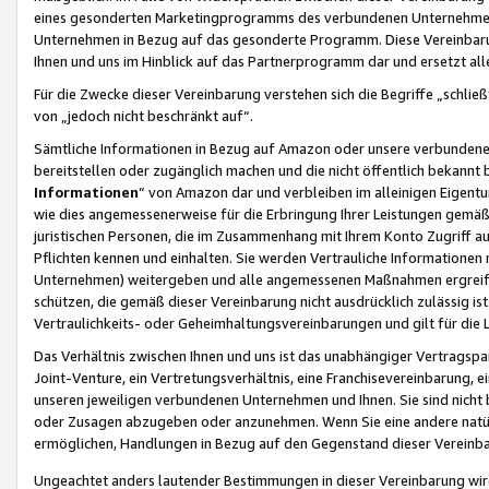
eines gesonderten Marketingprogramms des verbundenen Unternehmens
Unternehmen in Bezug auf das gesonderte Programm. Diese Vereinbarung
Ihnen und uns im Hinblick auf das Partnerprogramm dar und ersetzt al
Für die Zwecke dieser Vereinbarung verstehen sich die Begriffe „schließ
von „jedoch nicht beschränkt auf“.
Sämtliche Informationen in Bezug auf Amazon oder unsere verbunde
bereitstellen oder zugänglich machen und die nicht öffentlich bekannt bz
Informationen
“ von Amazon dar und verbleiben im alleinigen Eigent
wie dies angemessenerweise für die Erbringung Ihrer Leistungen gemäß d
juristischen Personen, die im Zusammenhang mit Ihrem Konto Zugriff au
Pflichten kennen und einhalten. Sie werden Vertrauliche Informationen 
Unternehmen) weitergeben und alle angemessenen Maßnahmen ergreifen
schützen, die gemäß dieser Vereinbarung nicht ausdrücklich zulässig is
Vertraulichkeits- oder Geheimhaltungsvereinbarungen und gilt für die
Das Verhältnis zwischen Ihnen und uns ist das unabhängiger Vertragspa
Joint-Venture, ein Vertretungsverhältnis, eine Franchisevereinbarung, 
unseren jeweiligen verbundenen Unternehmen und Ihnen. Sie sind ni
oder Zusagen abzugeben oder anzunehmen. Wenn Sie eine andere natürli
ermöglichen, Handlungen in Bezug auf den Gegenstand dieser Vereinbar
Ungeachtet anders lautender Bestimmungen in dieser Vereinbarung wird