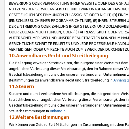
BEWERBUNG ODER VERMARKTUNG IHRER WEBSITE ODER DES GGF. AUF 
NUTZUNG DER SERVICEANGEBOTE UND ZWAR UNABHÄNGIG DAVON, O
GESETZLICHEN BESTIMMUNGEN ZULÄSSIG IST ODER NICHT, (D) EINE
(EINSCHLIESSLICH EINER PROGRAMMRICHTLINIE), (E) IHREN STEUER
DER EINTREIBUNG ODER ZAHLUNG IHRER STEUERN UND ZOLLABGAB
ODER ZOLLVERPFLICHTUNGEN, ODER (F) FAHRLÄSSIGKEIT ODER VORS
AUFTRAGNEHMER. WIR UND UNSERE BEAUFTRAGTEN KÖNNEN IM NAME
GERICHTLICHE SCHRITTE EINLEITEN UND JEDE PROZESSUALE HAND
VERTEIDIGEN, ODER UM RECHTE AUCH ZUM ZWECK DER DURCHSETZU
10.Anwendbares Recht und Streitbeilegung
Die Beilegung etwaiger Streitigkeiten, die in irgendeiner Weise mit de
angeblichen Verletzung dieser Vereinbarung), den im Rahmen dieser Ve
Geschäftsbeziehung mit uns oder unseren verbundenen Unternehmen zu
Bestimmungen zu anwendbarem Recht und Streitbeilegung in
Anhang 
11.Steuern
Steuern und damit verbundene Verpflichtungen, die in irgendeiner Wei
tatsächlichen oder angeblichen Verletzung dieser Vereinbarung), den 
Geschäftsbeziehung mit uns oder unseren verbundenen Unternehmen z
Steuerbestimmungen in
Anhang 3
.
12.Weitere Bestimmungen
Wir können von Zeit zu Zeit Mitteilungen im Zusammenhang mit dem Par