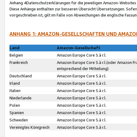
Anhang 4Datenschutzerklärungen für die jeweiligen Amazon-Websites
Diese Anhänge enthalten zur besseren Übersicht Übersetzungen. Sofe
vorgeschrieben ist, gilt im Falle von Abweichungen die englische Fass
ANHANG 1: AMAZON-GESELLSCHAFTEN UND AMAZO
Land
Amazon-Gesellschaft
Belgien
Amazon Europe Core S.à r.l.
Frankreich
Amazon Europe Core S.à r.l.(oder Amazon Fr
entsprechend der Mitteilung)
Deutschland
Amazon Europe Core S.à r.l.
Irland
Amazon Europe Core S.à r.l.
Italien
Amazon Europe Core S.à r.l.
Niederlande
Amazon Europe Core S.à r.l.
Polen
Amazon Europe Core S.à r.l.
Spanien
Amazon Europe Core S.à r.l.
Schweden
Amazon Europe Core S.à r.l.
Vereinigtes Königreich
Amazon Europe Core S.à r.l.