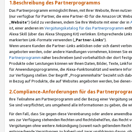
1.Beschreibung des Partnerprogramms
Das Partnerprogramm ermöglicht Ihnen, mit Ihrer Website, Ihren nutzer
(nur verfügbar für Partner, die eine Partner-ID für die Amazon UK We
„
Website
“) Geld zu verdienen, indem Sie Ihre Website mit einer der in
ist, einer anderen im
Vergütungskatalog für das Partnerprogramm
enth
Alexa Skill (über das Alexa Shopping Kit) verlinken. Entsprechende Lin
markierten Link-Formate verwenden („
Partner-Links
“).
Wenn unsere Kunden die Partner-Links anklicken oder sich damit verbi
angeboten werden, oder andere Handlungen vornehmen, können Sie eine
Partnerprogramm
näher beschrieben (und vorbehaltlich der dort festg
Produkte oder Leistungen können wir Ihnen Daten, Bilder, Texte, Linkfo
für Anwendungsprogramme, die Alexa-Funktionalität und weitere Inf
zur Verfügung stellen. Der Begriff „Programminhalte“ bezieht sich dabe
in Bezug auf Produkte, die auf Websites angeboten werden, bei denen 
2.Compliance-Anforderungen für das Partnerprog
Ihre Teilnahme am Partnerprogramm und der Bezug einer Vergütung setz
Sie sind verpflichtet, uns umgehend alle Informationen zu geben, die w
Für den Fall, dass Sie gegen diese Vereinbarung oder andere anwendba
uns zur Verfügung stehenden Rechten und Rechtsbehelfen, das Recht vo
Vergütungen ohne weitere Ankündigung (soweit nach geltendem Recht z
entsprechende Vergütungen zu haben) und zwar unabhängig davon, ob 