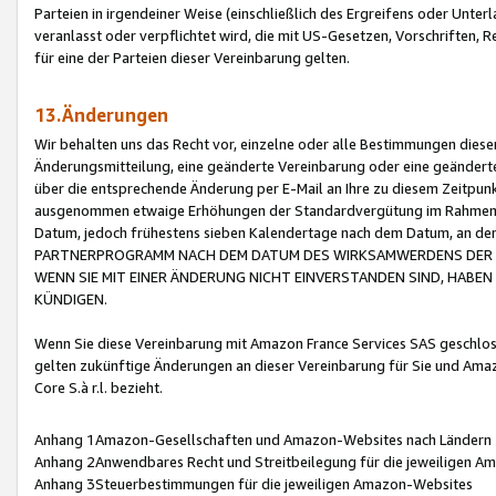
Parteien in irgendeiner Weise (einschließlich des Ergreifens oder Unt
veranlasst oder verpflichtet wird, die mit US-Gesetzen, Vorschriften,
für eine der Parteien dieser Vereinbarung gelten.
13.Änderungen
Wir behalten uns das Recht vor, einzelne oder alle Bestimmungen diese
Änderungsmitteilung, eine geänderte Vereinbarung oder eine geänderte 
über die entsprechende Änderung per E-Mail an Ihre zu diesem Zeitpun
ausgenommen etwaige Erhöhungen der Standardvergütung im Rahmen
Datum, jedoch frühestens sieben Kalendertage nach dem Datum, an de
PARTNERPROGRAMM NACH DEM DATUM DES WIRKSAMWERDENS DER Ä
WENN SIE MIT EINER ÄNDERUNG NICHT EINVERSTANDEN SIND, HABEN S
KÜNDIGEN.
Wenn Sie diese Vereinbarung mit Amazon France Services SAS geschlo
gelten zukünftige Änderungen an dieser Vereinbarung für Sie und Ama
Core S.à r.l. bezieht.
Anhang 1Amazon-Gesellschaften und Amazon-Websites nach Ländern
Anhang 2Anwendbares Recht und Streitbeilegung für die jeweiligen 
Anhang 3Steuerbestimmungen für die jeweiligen Amazon-Websites