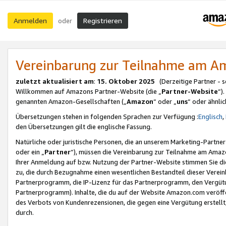
Anmelden
Registrieren
oder
Vereinbarung zur Teilnahme am 
zuletzt aktualisiert am
:
15. Oktober 2025
(Derzeitige Partner - 
Willkommen auf Amazons Partner-Website (die „
Partner-Website
“)
genannten Amazon-Gesellschaften („
Amazon
“ oder „
uns
“ oder ähnli
Übersetzungen stehen in folgenden Sprachen zur Verfügung :
Englisch
,
den Übersetzungen gilt die englische Fassung.
Natürliche oder juristische Personen, die an unserem Marketing-Partn
oder ein „
Partner
“), müssen die Vereinbarung zur Teilnahme am Ama
Ihrer Anmeldung auf bzw. Nutzung der Partner-Website stimmen Sie die
zu, die durch Bezugnahme einen wesentlichen Bestandteil dieser Verei
Partnerprogramm, die IP-Lizenz für das Partnerprogramm, den Vergütu
Partnerprogramm). Inhalte, die du auf der Website Amazon.com veröffe
des Verbots von Kundenrezensionen, die gegen eine Vergütung erstellt, 
durch.