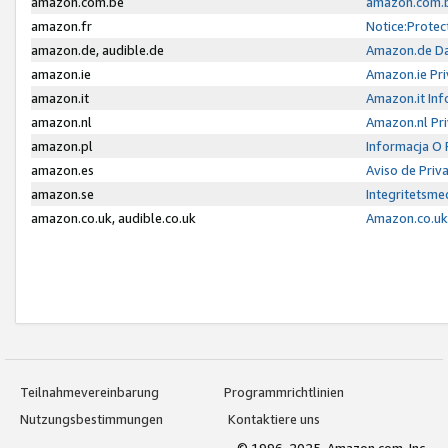
amazon.com.be
amazon.com.b
amazon.fr
Notice:Protec
amazon.de, audible.de
Amazon.de Da
amazon.ie
Amazon.ie Pri
amazon.it
Amazon.it Inf
amazon.nl
Amazon.nl Pri
amazon.pl
Informacja O
amazon.es
Aviso de Priv
amazon.se
Integritetsm
amazon.co.uk, audible.co.uk
Amazon.co.uk 
Teilnahmevereinbarung
Programmrichtlinien
Nutzungsbestimmungen
Kontaktiere uns