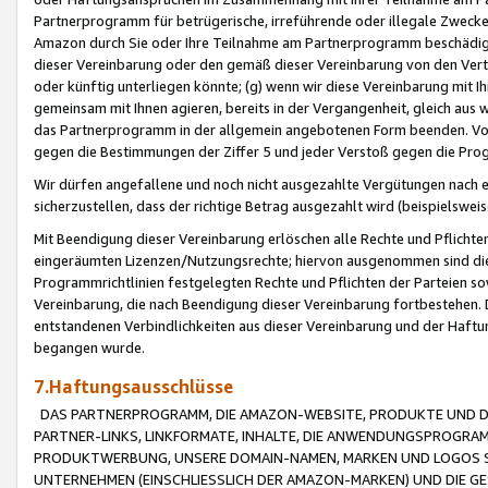
Partnerprogramm für betrügerische, irreführende oder illegale Zwecke
Amazon durch Sie oder Ihre Teilnahme am Partnerprogramm beschädig
dieser Vereinbarung oder den gemäß dieser Vereinbarung von den Vertr
oder künftig unterliegen könnte; (g) wenn wir diese Vereinbarung mit I
gemeinsam mit Ihnen agieren, bereits in der Vergangenheit, gleich aus
das Partnerprogramm in der allgemein angebotenen Form beenden. Vors
gegen die Bestimmungen der Ziffer 5 und jeder Verstoß gegen die Prog
Wir dürfen angefallene und noch nicht ausgezahlte Vergütungen nach 
sicherzustellen, dass der richtige Betrag ausgezahlt wird (beispielsw
Mit Beendigung dieser Vereinbarung erlöschen alle Rechte und Pflichte
eingeräumten Lizenzen/Nutzungsrechte; hiervon ausgenommen sind die in 
Programmrichtlinien festgelegten Rechte und Pflichten der Parteien sow
Vereinbarung, die nach Beendigung dieser Vereinbarung fortbestehen. D
entstandenen Verbindlichkeiten aus dieser Vereinbarung und der Haft
begangen wurde.
7.Haftungsausschlüsse
DAS PARTNERPROGRAMM, DIE AMAZON-WEBSITE, PRODUKTE UND DI
PARTNER-LINKS, LINKFORMATE, INHALTE, DIE ANWENDUNGSPROGR
PRODUKTWERBUNG, UNSERE DOMAIN-NAMEN, MARKEN UND LOGOS S
UNTERNEHMEN (EINSCHLIESSLICH DER AMAZON-MARKEN) UND DIE GE