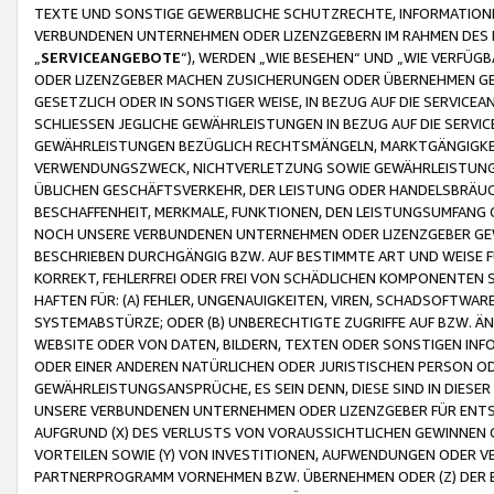
TEXTE UND SONSTIGE GEWERBLICHE SCHUTZRECHTE, INFORMATIONE
VERBUNDENEN UNTERNEHMEN ODER LIZENZGEBERN IM RAHMEN DES
„
SERVICEANGEBOTE
“), WERDEN „WIE BESEHEN“ UND „WIE VERFÜ
ODER LIZENZGEBER MACHEN ZUSICHERUNGEN ODER ÜBERNEHMEN GEW
GESETZLICH ODER IN SONSTIGER WEISE, IN BEZUG AUF DIE SERVI
SCHLIESSEN JEGLICHE GEWÄHRLEISTUNGEN IN BEZUG AUF DIE SERVI
GEWÄHRLEISTUNGEN BEZÜGLICH RECHTSMÄNGELN, MARKTGÄNGIGKEIT
VERWENDUNGSZWECK, NICHTVERLETZUNG SOWIE GEWÄHRLEISTUNGEN 
ÜBLICHEN GESCHÄFTSVERKEHR, DER LEISTUNG ODER HANDELSBRÄUCH
BESCHAFFENHEIT, MERKMALE, FUNKTIONEN, DEN LEISTUNGSUMFANG 
NOCH UNSERE VERBUNDENEN UNTERNEHMEN ODER LIZENZGEBER GEWÄ
BESCHRIEBEN DURCHGÄNGIG BZW. AUF BESTIMMTE ART UND WEISE
KORREKT, FEHLERFREI ODER FREI VON SCHÄDLICHEN KOMPONENTEN
HAFTEN FÜR: (A) FEHLER, UNGENAUIGKEITEN, VIREN, SCHADSOFTW
SYSTEMABSTÜRZE; ODER (B) UNBERECHTIGTE ZUGRIFFE AUF BZW. 
WEBSITE ODER VON DATEN, BILDERN, TEXTEN ODER SONSTIGEN INF
ODER EINER ANDEREN NATÜRLICHEN ODER JURISTISCHEN PERSON OD
GEWÄHRLEISTUNGSANSPRÜCHE, ES SEIN DENN, DIESE SIND IN DIES
UNSERE VERBUNDENEN UNTERNEHMEN ODER LIZENZGEBER FÜR EN
AUFGRUND (X) DES VERLUSTS VON VORAUSSICHTLICHEN GEWINNEN
VORTEILEN SOWIE (Y) VON INVESTITIONEN, AUFWENDUNGEN ODER VE
PARTNERPROGRAMM VORNEHMEN BZW. ÜBERNEHMEN ODER (Z) DER 