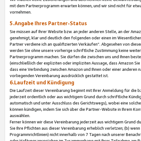
mit dem Partnerprogramm erwarten können, und wir sind nicht für etwa
vornehmen.
5.Angabe Ihres Partner-Status
Sie müssen auf Ihrer Website bzw. an jeder anderen Stelle, an der Am
genehmigt, klar und deutlich den folgenden oder einen im Wesentlichen
Partner verdiene ich an qualifizierten Verkäufen“. Abgesehen von die
werden Sie ohne unsere vorherige schriftliche Zustimmung keine weite
Partnerprogramm machen. Sie dürfen die zwischen uns und Ihnen best
(einschließlich der expliziten oder impliziten Aussage, dass Amazon Si
dass eine Verbindung zwischen Amazon und Ihnen oder einer anderen natü
vorliegenden Vereinbarung ausdrücklich gestattet ist.
6.Laufzeit und Kündigung
Die Laufzeit dieser Vereinbarung beginnt mit Ihrer Anmeldung für die 
jederzeit ordentlich oder aus wichtigem Grund durch schriftliche Kündi
automatisch und unter Ausschluss des Gerichtswegs), wobei eine solch
können kündigen, indem Sie sich über die Partner-Website in Ihrem Ko
auswählen.
Ferner können wir diese Vereinbarung jederzeit aus wichtigem Grund dur
Sie Ihre Pflichten aus dieser Vereinbarung erheblich verletzen; (b) wen
Programmrichtlinien) nicht innerhalb von 7 Tagen nach unserer Benachr
oder Haftungsansprüchen im Zusammenhang mit Ihrer Teilnahme am Pa