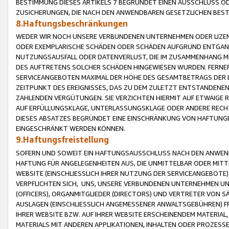
BESTIMMUNG DIESES ARTIKELS 7 BEGRÜNDET EINEN AUSSCHLUSS 
ZUSICHERUNGEN, DIE NACH DEN ANWENDBAREN GESETZLICHEN BE
8.Haftungsbeschränkungen
WEDER WIR NOCH UNSERE VERBUNDENEN UNTERNEHMEN ODER LIZEN
ODER EXEMPLARISCHE SCHÄDEN ODER SCHÄDEN AUFGRUND ENTGANG
NUTZUNGSAUSFALL ODER DATENVERLUST, DIE IM ZUSAMMENHANG MI
DES AUFTRETENS SOLCHER SCHÄDEN HINGEWIESEN WURDEN. FERN
SERVICEANGEBOTEN MAXIMAL DER HÖHE DES GESAMTBETRAGS DER 
ZEITPUNKT DES EREIGNISSES, DAS ZU DEM ZULETZT ENTSTANDENE
ZAHLENDEN VERGÜTUNGEN. SIE VERZICHTEN HIERMIT AUF ETWAIGE 
AUF ERFÜLLUNGSKLAGE, UNTERLASSUNGSKLAGE ODER ANDERE RECHT
DIESES ABSATZES BEGRÜNDET EINE EINSCHRÄNKUNG VON HAFTUNG
EINGESCHRÄNKT WERDEN KÖNNEN.
9.Haftungsfreistellung
SOFERN UND SOWEIT EIN HAFTUNGSAUSSCHLUSS NACH DEN ANWENDB
HAFTUNG FÜR ANGELEGENHEITEN AUS, DIE UNMITTELBAR ODER MITT
WEBSITE (EINSCHLIESSLICH IHRER NUTZUNG DER SERVICEANGEBOTE)
VERPFLICHTEN SICH, UNS, UNSERE VERBUNDENEN UNTERNEHMEN UN
(OFFICERS), ORGANMITGLIEDER (DIRECTORS) UND VERTRETER VON 
AUSLAGEN (EINSCHLIESSLICH ANGEMESSENER ANWALTSGEBÜHREN) FR
IHRER WEBSITE BZW. AUF IHRER WEBSITE ERSCHEINENDEM MATERIAL
MATERIALS MIT ANDEREN APPLIKATIONEN, INHALTEN ODER PROZESSE