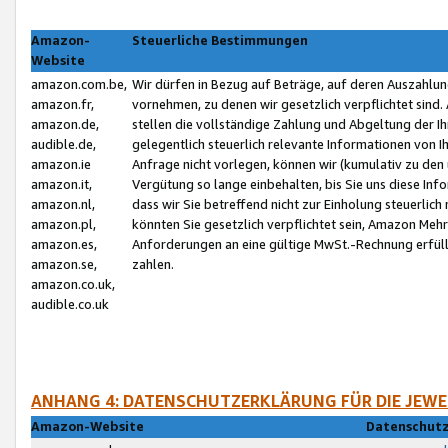
Amazon-
Steuerliche Bestimmungen
Website
amazon.com.be,
Wir dürfen in Bezug auf Beträge, auf deren Auszahlun
amazon.fr,
vornehmen, zu denen wir gesetzlich verpflichtet sind
amazon.de,
stellen die vollständige Zahlung und Abgeltung der 
audible.de,
gelegentlich steuerlich relevante Informationen von I
amazon.ie
Anfrage nicht vorlegen, können wir (kumulativ zu de
amazon.it,
Vergütung so lange einbehalten, bis Sie uns diese Inf
amazon.nl,
dass wir Sie betreffend nicht zur Einholung steuerlich 
amazon.pl,
könnten Sie gesetzlich verpflichtet sein, Amazon Meh
amazon.es,
Anforderungen an eine gültige MwSt.-Rechnung erfüllt
amazon.se,
zahlen.
amazon.co.uk,
audible.co.uk
ANHANG 4: DATENSCHUTZERKLÄRUNG FÜR DIE JEWE
Amazon-Website
Datenschutz