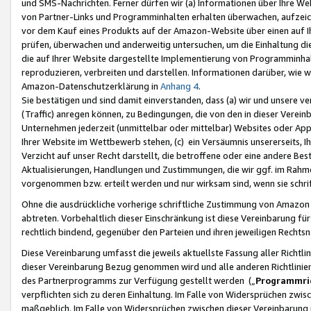
und SMS-Nachrichten. Ferner dürfen wir (a) Informationen über Ihre We
von Partner-Links und Programminhalten erhalten überwachen, aufzei
vor dem Kauf eines Produkts auf der Amazon-Website über einen auf Ih
prüfen, überwachen und anderweitig untersuchen, um die Einhaltung dies
die auf Ihrer Website dargestellte Implementierung von Programminhalt
reproduzieren, verbreiten und darstellen. Informationen darüber, wie w
Amazon-Datenschutzerklärung in
Anhang 4
.
Sie bestätigen und sind damit einverstanden, dass (a) wir und unsere 
(Traffic) anregen können, zu Bedingungen, die von den in dieser Vere
Unternehmen jederzeit (unmittelbar oder mittelbar) Websites oder Appl
Ihrer Website im Wettbewerb stehen, (c) ein Versäumnis unsererseits, I
Verzicht auf unser Recht darstellt, die betroffene oder eine andere B
Aktualisierungen, Handlungen und Zustimmungen, die wir ggf. im Rahme
vorgenommen bzw. erteilt werden und nur wirksam sind, wenn sie schri
Ohne die ausdrückliche vorherige schriftliche Zustimmung von Amazon
abtreten. Vorbehaltlich dieser Einschränkung ist diese Vereinbarung f
rechtlich bindend, gegenüber den Parteien und ihren jeweiligen Rech
Diese Vereinbarung umfasst die jeweils aktuellste Fassung aller Richtli
dieser Vereinbarung Bezug genommen wird und alle anderen Richtlinie
des Partnerprogramms zur Verfügung gestellt werden („
Programmric
verpflichten sich zu deren Einhaltung. Im Falle von Widersprüchen zwi
maßgeblich. Im Falle von Widersprüchen zwischen dieser Vereinbarun