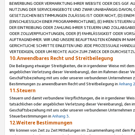
BEWERBUNG ODER VERMARKTUNG IHRER WEBSITE ODER DES GGF. AUF 
NUTZUNG DER SERVICEANGEBOTE UND ZWAR UNABHÄNGIG DAVON, O
GESETZLICHEN BESTIMMUNGEN ZULÄSSIG IST ODER NICHT, (D) EINE
(EINSCHLIESSLICH EINER PROGRAMMRICHTLINIE), (E) IHREN STEUER
DER EINTREIBUNG ODER ZAHLUNG IHRER STEUERN UND ZOLLABGAB
ODER ZOLLVERPFLICHTUNGEN, ODER (F) FAHRLÄSSIGKEIT ODER VORS
AUFTRAGNEHMER. WIR UND UNSERE BEAUFTRAGTEN KÖNNEN IM NAME
GERICHTLICHE SCHRITTE EINLEITEN UND JEDE PROZESSUALE HAND
VERTEIDIGEN, ODER UM RECHTE AUCH ZUM ZWECK DER DURCHSETZU
10.Anwendbares Recht und Streitbeilegung
Die Beilegung etwaiger Streitigkeiten, die in irgendeiner Weise mit de
angeblichen Verletzung dieser Vereinbarung), den im Rahmen dieser Ve
Geschäftsbeziehung mit uns oder unseren verbundenen Unternehmen zu
Bestimmungen zu anwendbarem Recht und Streitbeilegung in
Anhang 
11.Steuern
Steuern und damit verbundene Verpflichtungen, die in irgendeiner Wei
tatsächlichen oder angeblichen Verletzung dieser Vereinbarung), den 
Geschäftsbeziehung mit uns oder unseren verbundenen Unternehmen z
Steuerbestimmungen in
Anhang 3
.
12.Weitere Bestimmungen
Wir können von Zeit zu Zeit Mitteilungen im Zusammenhang mit dem Par