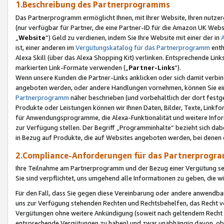
1.Beschreibung des Partnerprogramms
Das Partnerprogramm ermöglicht Ihnen, mit Ihrer Website, Ihren nutzer
(nur verfügbar für Partner, die eine Partner-ID für die Amazon UK We
„
Website
“) Geld zu verdienen, indem Sie Ihre Website mit einer der in
ist, einer anderen im
Vergütungskatalog für das Partnerprogramm
enth
Alexa Skill (über das Alexa Shopping Kit) verlinken. Entsprechende Lin
markierten Link-Formate verwenden („
Partner-Links
“).
Wenn unsere Kunden die Partner-Links anklicken oder sich damit verbi
angeboten werden, oder andere Handlungen vornehmen, können Sie eine
Partnerprogramm
näher beschrieben (und vorbehaltlich der dort festg
Produkte oder Leistungen können wir Ihnen Daten, Bilder, Texte, Linkfo
für Anwendungsprogramme, die Alexa-Funktionalität und weitere Inf
zur Verfügung stellen. Der Begriff „Programminhalte“ bezieht sich dabe
in Bezug auf Produkte, die auf Websites angeboten werden, bei denen 
2.Compliance-Anforderungen für das Partnerprog
Ihre Teilnahme am Partnerprogramm und der Bezug einer Vergütung setz
Sie sind verpflichtet, uns umgehend alle Informationen zu geben, die w
Für den Fall, dass Sie gegen diese Vereinbarung oder andere anwendba
uns zur Verfügung stehenden Rechten und Rechtsbehelfen, das Recht vo
Vergütungen ohne weitere Ankündigung (soweit nach geltendem Recht z
entsprechende Vergütungen zu haben) und zwar unabhängig davon, ob 