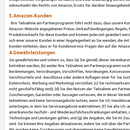
unbeschadet des Rechts von Amazon, Ersatz für darüber hinausgehen
3.Amazon-Kunden
Ihre Teilnahme am Partnerprogramm führt nicht dazu, dass unsere Kun
Amazon-Website angegebenen Preise, Verkaufsbedingungen, Regeln, Ri
Produktverkäufe für diese Kunden und können jederzeit geändert werde
sich einer unserer Kunden in einer Angelegenheit an Sie wenden, die 
Kunden mitteilen, dass er für Kundenservice-Fragen den auf der Ama
4.Gewährleistungen
Sie gewährleisten und sichern zu, dass (a) Sie gemäß dieser Vereinba
betreiben werden; (b) weder Ihre Teilnahme am Partnerprogramm noch d
Bestimmungen, Verordnungen, Vorschriften, Anordnungen, Konzessionen,
Gerichtsurteile und -beschlüsse oder andere Auflagen einer für Sie zu
Datenschutz, Werbung und Marketing) verstoßen; (c) Sie rechtswirksam 
nicht geschäftsfähig sind); (d) Sie den Nutzen der Teilnahme am Partne
Zusicherungen, Garantien oder Aussagen verlassen, die in dieser Verein
teilnehmen und keine Serviceangebote nutzen, wenn Sie US-Handelssa
unterliegen, in dem Sie Serviceangebote wahrnehmen; (f) Sie alle US
amerikanische Ausfuhr- und Wiederausfuhrbeschränkungen einhalten, 
Technologie und Leistungen gelten, und (g) die Angaben, die Sie im 
sind. Sie können Ihre Angaben aktualisieren, indem Sie sich über die 
Wir machen keine Zusicherungen und übernehmen keine Gewährleistun