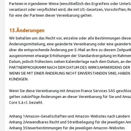
Parteien in irgendeiner Weise (einschließlich des Ergreifens oder Unt
veranlasst oder verpflichtet wird, die mit US-Gesetzen, Vorschriften,
für eine der Parteien dieser Vereinbarung gelten.
13.Änderungen
Wir behalten uns das Recht vor, einzelne oder alle Bestimmungen diese
Änderungsmitteilung, eine geänderte Vereinbarung oder eine geänderte 
über die entsprechende Änderung per E-Mail an Ihre zu diesem Zeitpun
ausgenommen etwaige Erhöhungen der Standardvergütung im Rahmen
Datum, jedoch frühestens sieben Kalendertage nach dem Datum, an de
PARTNERPROGRAMM NACH DEM DATUM DES WIRKSAMWERDENS DER Ä
WENN SIE MIT EINER ÄNDERUNG NICHT EINVERSTANDEN SIND, HABEN S
KÜNDIGEN.
Wenn Sie diese Vereinbarung mit Amazon France Services SAS geschlo
gelten zukünftige Änderungen an dieser Vereinbarung für Sie und Ama
Core S.à r.l. bezieht.
Anhang 1Amazon-Gesellschaften und Amazon-Websites nach Ländern
Anhang 2Anwendbares Recht und Streitbeilegung für die jeweiligen 
Anhang 3Steuerbestimmungen für die jeweiligen Amazon-Websites