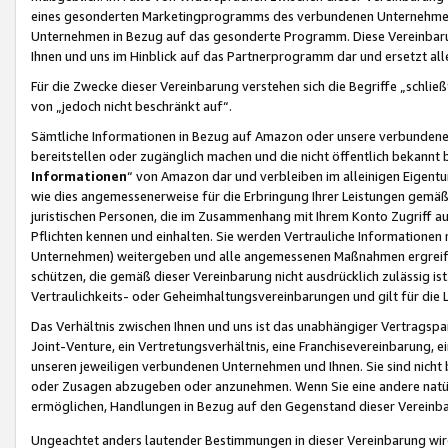
eines gesonderten Marketingprogramms des verbundenen Unternehmens
Unternehmen in Bezug auf das gesonderte Programm. Diese Vereinbarung
Ihnen und uns im Hinblick auf das Partnerprogramm dar und ersetzt al
Für die Zwecke dieser Vereinbarung verstehen sich die Begriffe „schließ
von „jedoch nicht beschränkt auf“.
Sämtliche Informationen in Bezug auf Amazon oder unsere verbunde
bereitstellen oder zugänglich machen und die nicht öffentlich bekannt bz
Informationen
“ von Amazon dar und verbleiben im alleinigen Eigent
wie dies angemessenerweise für die Erbringung Ihrer Leistungen gemäß d
juristischen Personen, die im Zusammenhang mit Ihrem Konto Zugriff au
Pflichten kennen und einhalten. Sie werden Vertrauliche Informationen 
Unternehmen) weitergeben und alle angemessenen Maßnahmen ergreifen
schützen, die gemäß dieser Vereinbarung nicht ausdrücklich zulässig is
Vertraulichkeits- oder Geheimhaltungsvereinbarungen und gilt für die
Das Verhältnis zwischen Ihnen und uns ist das unabhängiger Vertragspa
Joint-Venture, ein Vertretungsverhältnis, eine Franchisevereinbarung, 
unseren jeweiligen verbundenen Unternehmen und Ihnen. Sie sind ni
oder Zusagen abzugeben oder anzunehmen. Wenn Sie eine andere natürli
ermöglichen, Handlungen in Bezug auf den Gegenstand dieser Vereinbar
Ungeachtet anders lautender Bestimmungen in dieser Vereinbarung wird