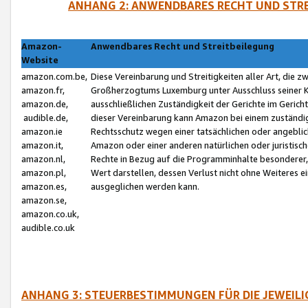
ANHANG 2: ANWENDBARES RECHT UND STRE
Amazon-
Anwendbares Recht und Streitbeilegung
Website
amazon.com.be,
Diese Vereinbarung und Streitigkeiten aller Art, die 
amazon.fr,
Großherzogtums Luxemburg unter Ausschluss seiner Kol
amazon.de,
ausschließlichen Zuständigkeit der Gerichte im Geri
audible.de,
dieser Vereinbarung kann Amazon bei einem zuständig
amazon.ie
Rechtsschutz wegen einer tatsächlichen oder angebli
amazon.it,
Amazon oder einer anderen natürlichen oder juristisc
amazon.nl,
Rechte in Bezug auf die Programminhalte besonderer,
amazon.pl,
Wert darstellen, dessen Verlust nicht ohne Weiteres e
amazon.es,
ausgeglichen werden kann.
amazon.se,
amazon.co.uk,
audible.co.uk
ANHANG 3: STEUERBESTIMMUNGEN FÜR DIE JEWEIL