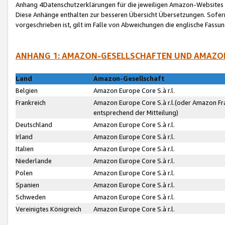
Anhang 4Datenschutzerklärungen für die jeweiligen Amazon-Websites
Diese Anhänge enthalten zur besseren Übersicht Übersetzungen. Sofe
vorgeschrieben ist, gilt im Falle von Abweichungen die englische Fass
ANHANG 1: AMAZON-GESELLSCHAFTEN UND AMAZO
Land
Amazon-Gesellschaft
Belgien
Amazon Europe Core S.à r.l.
Frankreich
Amazon Europe Core S.à r.l.(oder Amazon Fr
entsprechend der Mitteilung)
Deutschland
Amazon Europe Core S.à r.l.
Irland
Amazon Europe Core S.à r.l.
Italien
Amazon Europe Core S.à r.l.
Niederlande
Amazon Europe Core S.à r.l.
Polen
Amazon Europe Core S.à r.l.
Spanien
Amazon Europe Core S.à r.l.
Schweden
Amazon Europe Core S.à r.l.
Vereinigtes Königreich
Amazon Europe Core S.à r.l.