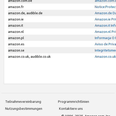
amazon.com.be
amazon.com.b
amazon.fr
Notice:Protec
amazon.de, audible.de
Amazon.de Da
amazon.ie
Amazon.ie Pri
amazon.it
Amazon.it Inf
amazon.nl
Amazon.nl Pri
amazon.pl
Informacja O
amazon.es
Aviso de Priv
amazon.se
Integritetsm
amazon.co.uk, audible.co.uk
Amazon.co.uk 
Teilnahmevereinbarung
Programmrichtlinien
Nutzungsbestimmungen
Kontaktiere uns