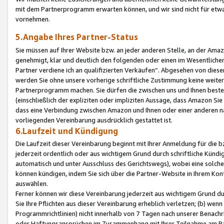
mit dem Partnerprogramm erwarten können, und wir sind nicht für etwa
vornehmen.
5.Angabe Ihres Partner-Status
Sie müssen auf Ihrer Website bzw. an jeder anderen Stelle, an der Am
genehmigt, klar und deutlich den folgenden oder einen im Wesentlichen
Partner verdiene ich an qualifizierten Verkäufen“. Abgesehen von die
werden Sie ohne unsere vorherige schriftliche Zustimmung keine weite
Partnerprogramm machen. Sie dürfen die zwischen uns und Ihnen best
(einschließlich der expliziten oder impliziten Aussage, dass Amazon Si
dass eine Verbindung zwischen Amazon und Ihnen oder einer anderen natü
vorliegenden Vereinbarung ausdrücklich gestattet ist.
6.Laufzeit und Kündigung
Die Laufzeit dieser Vereinbarung beginnt mit Ihrer Anmeldung für die 
jederzeit ordentlich oder aus wichtigem Grund durch schriftliche Kündi
automatisch und unter Ausschluss des Gerichtswegs), wobei eine solch
können kündigen, indem Sie sich über die Partner-Website in Ihrem Ko
auswählen.
Ferner können wir diese Vereinbarung jederzeit aus wichtigem Grund dur
Sie Ihre Pflichten aus dieser Vereinbarung erheblich verletzen; (b) wen
Programmrichtlinien) nicht innerhalb von 7 Tagen nach unserer Benachr
oder Haftungsansprüchen im Zusammenhang mit Ihrer Teilnahme am Pa