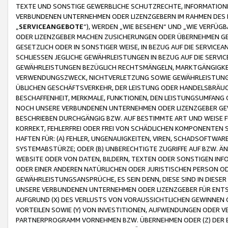
TEXTE UND SONSTIGE GEWERBLICHE SCHUTZRECHTE, INFORMATIONE
VERBUNDENEN UNTERNEHMEN ODER LIZENZGEBERN IM RAHMEN DES
„
SERVICEANGEBOTE
“), WERDEN „WIE BESEHEN“ UND „WIE VERFÜ
ODER LIZENZGEBER MACHEN ZUSICHERUNGEN ODER ÜBERNEHMEN GEW
GESETZLICH ODER IN SONSTIGER WEISE, IN BEZUG AUF DIE SERVI
SCHLIESSEN JEGLICHE GEWÄHRLEISTUNGEN IN BEZUG AUF DIE SERVI
GEWÄHRLEISTUNGEN BEZÜGLICH RECHTSMÄNGELN, MARKTGÄNGIGKEIT
VERWENDUNGSZWECK, NICHTVERLETZUNG SOWIE GEWÄHRLEISTUNGEN 
ÜBLICHEN GESCHÄFTSVERKEHR, DER LEISTUNG ODER HANDELSBRÄUCH
BESCHAFFENHEIT, MERKMALE, FUNKTIONEN, DEN LEISTUNGSUMFANG 
NOCH UNSERE VERBUNDENEN UNTERNEHMEN ODER LIZENZGEBER GEWÄ
BESCHRIEBEN DURCHGÄNGIG BZW. AUF BESTIMMTE ART UND WEISE
KORREKT, FEHLERFREI ODER FREI VON SCHÄDLICHEN KOMPONENTEN
HAFTEN FÜR: (A) FEHLER, UNGENAUIGKEITEN, VIREN, SCHADSOFTW
SYSTEMABSTÜRZE; ODER (B) UNBERECHTIGTE ZUGRIFFE AUF BZW. 
WEBSITE ODER VON DATEN, BILDERN, TEXTEN ODER SONSTIGEN INF
ODER EINER ANDEREN NATÜRLICHEN ODER JURISTISCHEN PERSON OD
GEWÄHRLEISTUNGSANSPRÜCHE, ES SEIN DENN, DIESE SIND IN DIES
UNSERE VERBUNDENEN UNTERNEHMEN ODER LIZENZGEBER FÜR EN
AUFGRUND (X) DES VERLUSTS VON VORAUSSICHTLICHEN GEWINNEN
VORTEILEN SOWIE (Y) VON INVESTITIONEN, AUFWENDUNGEN ODER VE
PARTNERPROGRAMM VORNEHMEN BZW. ÜBERNEHMEN ODER (Z) DER 