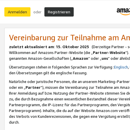
Anmelden
Registrieren
oder
Vereinbarung zur Teilnahme am 
zuletzt aktualisiert am
:
15. Oktober 2025
(Derzeitige Partner - 
Willkommen auf Amazons Partner-Website (die „
Partner-Website
“)
genannten Amazon-Gesellschaften („
Amazon
“ oder „
uns
“ oder ähnli
Übersetzungen stehen in folgenden Sprachen zur Verfügung :
Englisch
,
den Übersetzungen gilt die englische Fassung.
Natürliche oder juristische Personen, die an unserem Marketing-Partn
oder ein „
Partner
“), müssen die Vereinbarung zur Teilnahme am Ama
Ihrer Anmeldung auf bzw. Nutzung der Partner-Website stimmen Sie die
zu, die durch Bezugnahme einen wesentlichen Bestandteil dieser Verei
Partnerprogramm, die IP-Lizenz für das Partnerprogramm, den Vergütu
Partnerprogramm). Inhalte, die du auf der Website Amazon.com veröffe
des Verbots von Kundenrezensionen, die gegen eine Vergütung erstellt, 
durch.