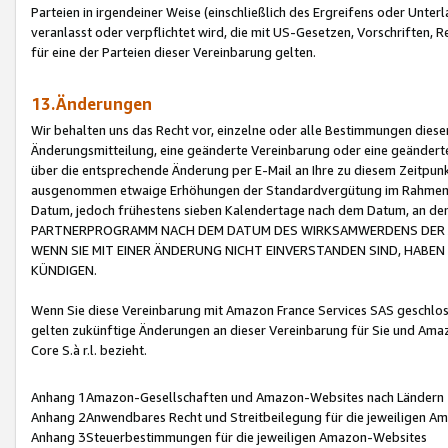
Parteien in irgendeiner Weise (einschließlich des Ergreifens oder Unt
veranlasst oder verpflichtet wird, die mit US-Gesetzen, Vorschriften,
für eine der Parteien dieser Vereinbarung gelten.
13.Änderungen
Wir behalten uns das Recht vor, einzelne oder alle Bestimmungen diese
Änderungsmitteilung, eine geänderte Vereinbarung oder eine geänderte 
über die entsprechende Änderung per E-Mail an Ihre zu diesem Zeitpun
ausgenommen etwaige Erhöhungen der Standardvergütung im Rahmen
Datum, jedoch frühestens sieben Kalendertage nach dem Datum, an de
PARTNERPROGRAMM NACH DEM DATUM DES WIRKSAMWERDENS DER Ä
WENN SIE MIT EINER ÄNDERUNG NICHT EINVERSTANDEN SIND, HABEN S
KÜNDIGEN.
Wenn Sie diese Vereinbarung mit Amazon France Services SAS geschlo
gelten zukünftige Änderungen an dieser Vereinbarung für Sie und Ama
Core S.à r.l. bezieht.
Anhang 1Amazon-Gesellschaften und Amazon-Websites nach Ländern
Anhang 2Anwendbares Recht und Streitbeilegung für die jeweiligen 
Anhang 3Steuerbestimmungen für die jeweiligen Amazon-Websites