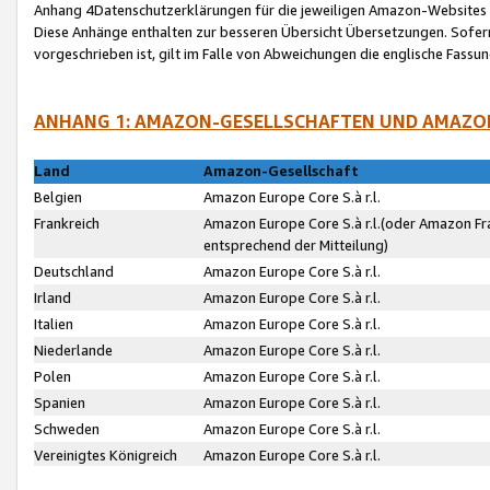
Anhang 4Datenschutzerklärungen für die jeweiligen Amazon-Websites
Diese Anhänge enthalten zur besseren Übersicht Übersetzungen. Sofe
vorgeschrieben ist, gilt im Falle von Abweichungen die englische Fass
ANHANG 1: AMAZON-GESELLSCHAFTEN UND AMAZO
Land
Amazon-Gesellschaft
Belgien
Amazon Europe Core S.à r.l.
Frankreich
Amazon Europe Core S.à r.l.(oder Amazon Fr
entsprechend der Mitteilung)
Deutschland
Amazon Europe Core S.à r.l.
Irland
Amazon Europe Core S.à r.l.
Italien
Amazon Europe Core S.à r.l.
Niederlande
Amazon Europe Core S.à r.l.
Polen
Amazon Europe Core S.à r.l.
Spanien
Amazon Europe Core S.à r.l.
Schweden
Amazon Europe Core S.à r.l.
Vereinigtes Königreich
Amazon Europe Core S.à r.l.