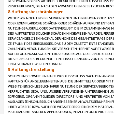
BESTIMMUNG DIESES ARTIKELS 7 BEGRÜNDET EINEN AUSSCHLUSS 
ZUSICHERUNGEN, DIE NACH DEN ANWENDBAREN GESETZLICHEN BE
8.Haftungsbeschränkungen
WEDER WIR NOCH UNSERE VERBUNDENEN UNTERNEHMEN ODER LIZEN
ODER EXEMPLARISCHE SCHÄDEN ODER SCHÄDEN AUFGRUND ENTGANG
NUTZUNGSAUSFALL ODER DATENVERLUST, DIE IM ZUSAMMENHANG MI
DES AUFTRETENS SOLCHER SCHÄDEN HINGEWIESEN WURDEN. FERN
SERVICEANGEBOTEN MAXIMAL DER HÖHE DES GESAMTBETRAGS DER 
ZEITPUNKT DES EREIGNISSES, DAS ZU DEM ZULETZT ENTSTANDENE
ZAHLENDEN VERGÜTUNGEN. SIE VERZICHTEN HIERMIT AUF ETWAIGE 
AUF ERFÜLLUNGSKLAGE, UNTERLASSUNGSKLAGE ODER ANDERE RECHT
DIESES ABSATZES BEGRÜNDET EINE EINSCHRÄNKUNG VON HAFTUNG
EINGESCHRÄNKT WERDEN KÖNNEN.
9.Haftungsfreistellung
SOFERN UND SOWEIT EIN HAFTUNGSAUSSCHLUSS NACH DEN ANWENDB
HAFTUNG FÜR ANGELEGENHEITEN AUS, DIE UNMITTELBAR ODER MITT
WEBSITE (EINSCHLIESSLICH IHRER NUTZUNG DER SERVICEANGEBOTE)
VERPFLICHTEN SICH, UNS, UNSERE VERBUNDENEN UNTERNEHMEN UN
(OFFICERS), ORGANMITGLIEDER (DIRECTORS) UND VERTRETER VON 
AUSLAGEN (EINSCHLIESSLICH ANGEMESSENER ANWALTSGEBÜHREN) FR
IHRER WEBSITE BZW. AUF IHRER WEBSITE ERSCHEINENDEM MATERIAL
MATERIALS MIT ANDEREN APPLIKATIONEN, INHALTEN ODER PROZESSE