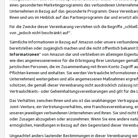
eines gesonderten Marketingprogramms des verbundenen Unternehmens
Unternehmen in Bezug auf das gesonderte Programm. Diese Vereinbarung
Ihnen und uns im Hinblick auf das Partnerprogramm dar und ersetzt al
Für die Zwecke dieser Vereinbarung verstehen sich die Begriffe „schließ
von „jedoch nicht beschränkt auf“.
Sämtliche Informationen in Bezug auf Amazon oder unsere verbunde
bereitstellen oder zugänglich machen und die nicht öffentlich bekannt bz
Informationen
“ von Amazon dar und verbleiben im alleinigen Eigent
wie dies angemessenerweise für die Erbringung Ihrer Leistungen gemäß d
juristischen Personen, die im Zusammenhang mit Ihrem Konto Zugriff au
Pflichten kennen und einhalten. Sie werden Vertrauliche Informationen 
Unternehmen) weitergeben und alle angemessenen Maßnahmen ergreifen
schützen, die gemäß dieser Vereinbarung nicht ausdrücklich zulässig is
Vertraulichkeits- oder Geheimhaltungsvereinbarungen und gilt für die
Das Verhältnis zwischen Ihnen und uns ist das unabhängiger Vertragspa
Joint-Venture, ein Vertretungsverhältnis, eine Franchisevereinbarung, 
unseren jeweiligen verbundenen Unternehmen und Ihnen. Sie sind ni
oder Zusagen abzugeben oder anzunehmen. Wenn Sie eine andere natürli
ermöglichen, Handlungen in Bezug auf den Gegenstand dieser Vereinbar
Ungeachtet anders lautender Bestimmungen in dieser Vereinbarung wird