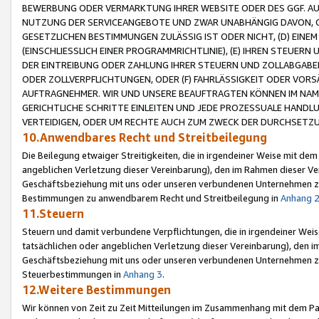
BEWERBUNG ODER VERMARKTUNG IHRER WEBSITE ODER DES GGF. AUF 
NUTZUNG DER SERVICEANGEBOTE UND ZWAR UNABHÄNGIG DAVON, O
GESETZLICHEN BESTIMMUNGEN ZULÄSSIG IST ODER NICHT, (D) EINE
(EINSCHLIESSLICH EINER PROGRAMMRICHTLINIE), (E) IHREN STEUER
DER EINTREIBUNG ODER ZAHLUNG IHRER STEUERN UND ZOLLABGAB
ODER ZOLLVERPFLICHTUNGEN, ODER (F) FAHRLÄSSIGKEIT ODER VORS
AUFTRAGNEHMER. WIR UND UNSERE BEAUFTRAGTEN KÖNNEN IM NAME
GERICHTLICHE SCHRITTE EINLEITEN UND JEDE PROZESSUALE HAND
VERTEIDIGEN, ODER UM RECHTE AUCH ZUM ZWECK DER DURCHSETZU
10.Anwendbares Recht und Streitbeilegung
Die Beilegung etwaiger Streitigkeiten, die in irgendeiner Weise mit de
angeblichen Verletzung dieser Vereinbarung), den im Rahmen dieser Ve
Geschäftsbeziehung mit uns oder unseren verbundenen Unternehmen zu
Bestimmungen zu anwendbarem Recht und Streitbeilegung in
Anhang 
11.Steuern
Steuern und damit verbundene Verpflichtungen, die in irgendeiner Wei
tatsächlichen oder angeblichen Verletzung dieser Vereinbarung), den 
Geschäftsbeziehung mit uns oder unseren verbundenen Unternehmen z
Steuerbestimmungen in
Anhang 3
.
12.Weitere Bestimmungen
Wir können von Zeit zu Zeit Mitteilungen im Zusammenhang mit dem Par