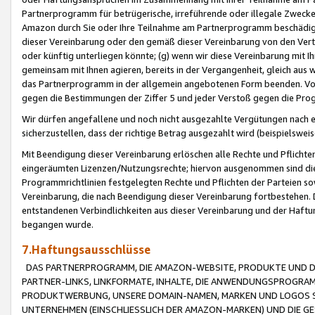
Partnerprogramm für betrügerische, irreführende oder illegale Zwecke
Amazon durch Sie oder Ihre Teilnahme am Partnerprogramm beschädig
dieser Vereinbarung oder den gemäß dieser Vereinbarung von den Vertr
oder künftig unterliegen könnte; (g) wenn wir diese Vereinbarung mit I
gemeinsam mit Ihnen agieren, bereits in der Vergangenheit, gleich aus
das Partnerprogramm in der allgemein angebotenen Form beenden. Vors
gegen die Bestimmungen der Ziffer 5 und jeder Verstoß gegen die Prog
Wir dürfen angefallene und noch nicht ausgezahlte Vergütungen nach 
sicherzustellen, dass der richtige Betrag ausgezahlt wird (beispielsw
Mit Beendigung dieser Vereinbarung erlöschen alle Rechte und Pflichte
eingeräumten Lizenzen/Nutzungsrechte; hiervon ausgenommen sind die in 
Programmrichtlinien festgelegten Rechte und Pflichten der Parteien sow
Vereinbarung, die nach Beendigung dieser Vereinbarung fortbestehen. D
entstandenen Verbindlichkeiten aus dieser Vereinbarung und der Haft
begangen wurde.
7.Haftungsausschlüsse
DAS PARTNERPROGRAMM, DIE AMAZON-WEBSITE, PRODUKTE UND DI
PARTNER-LINKS, LINKFORMATE, INHALTE, DIE ANWENDUNGSPROGR
PRODUKTWERBUNG, UNSERE DOMAIN-NAMEN, MARKEN UND LOGOS S
UNTERNEHMEN (EINSCHLIESSLICH DER AMAZON-MARKEN) UND DIE GE