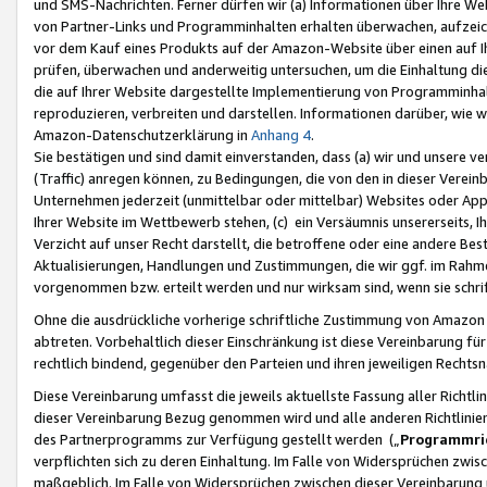
und SMS-Nachrichten. Ferner dürfen wir (a) Informationen über Ihre We
von Partner-Links und Programminhalten erhalten überwachen, aufzei
vor dem Kauf eines Produkts auf der Amazon-Website über einen auf Ih
prüfen, überwachen und anderweitig untersuchen, um die Einhaltung dies
die auf Ihrer Website dargestellte Implementierung von Programminhalt
reproduzieren, verbreiten und darstellen. Informationen darüber, wie w
Amazon-Datenschutzerklärung in
Anhang 4
.
Sie bestätigen und sind damit einverstanden, dass (a) wir und unsere 
(Traffic) anregen können, zu Bedingungen, die von den in dieser Vere
Unternehmen jederzeit (unmittelbar oder mittelbar) Websites oder Appl
Ihrer Website im Wettbewerb stehen, (c) ein Versäumnis unsererseits, I
Verzicht auf unser Recht darstellt, die betroffene oder eine andere B
Aktualisierungen, Handlungen und Zustimmungen, die wir ggf. im Rahme
vorgenommen bzw. erteilt werden und nur wirksam sind, wenn sie schri
Ohne die ausdrückliche vorherige schriftliche Zustimmung von Amazon
abtreten. Vorbehaltlich dieser Einschränkung ist diese Vereinbarung f
rechtlich bindend, gegenüber den Parteien und ihren jeweiligen Rech
Diese Vereinbarung umfasst die jeweils aktuellste Fassung aller Richtli
dieser Vereinbarung Bezug genommen wird und alle anderen Richtlinie
des Partnerprogramms zur Verfügung gestellt werden („
Programmric
verpflichten sich zu deren Einhaltung. Im Falle von Widersprüchen zwi
maßgeblich. Im Falle von Widersprüchen zwischen dieser Vereinbarun