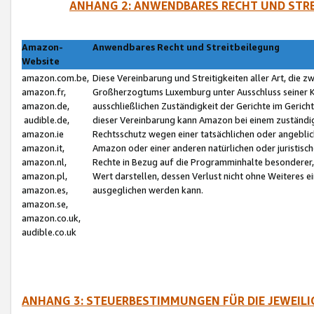
ANHANG 2: ANWENDBARES RECHT UND STRE
Amazon-
Anwendbares Recht und Streitbeilegung
Website
amazon.com.be,
Diese Vereinbarung und Streitigkeiten aller Art, die 
amazon.fr,
Großherzogtums Luxemburg unter Ausschluss seiner Kol
amazon.de,
ausschließlichen Zuständigkeit der Gerichte im Geri
audible.de,
dieser Vereinbarung kann Amazon bei einem zuständig
amazon.ie
Rechtsschutz wegen einer tatsächlichen oder angebli
amazon.it,
Amazon oder einer anderen natürlichen oder juristisc
amazon.nl,
Rechte in Bezug auf die Programminhalte besonderer,
amazon.pl,
Wert darstellen, dessen Verlust nicht ohne Weiteres e
amazon.es,
ausgeglichen werden kann.
amazon.se,
amazon.co.uk,
audible.co.uk
ANHANG 3: STEUERBESTIMMUNGEN FÜR DIE JEWEIL