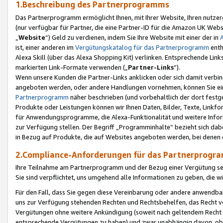
1.Beschreibung des Partnerprogramms
Das Partnerprogramm ermöglicht Ihnen, mit Ihrer Website, Ihren nutzer
(nur verfügbar für Partner, die eine Partner-ID für die Amazon UK We
„
Website
“) Geld zu verdienen, indem Sie Ihre Website mit einer der in
ist, einer anderen im
Vergütungskatalog für das Partnerprogramm
enth
Alexa Skill (über das Alexa Shopping Kit) verlinken. Entsprechende Lin
markierten Link-Formate verwenden („
Partner-Links
“).
Wenn unsere Kunden die Partner-Links anklicken oder sich damit verbi
angeboten werden, oder andere Handlungen vornehmen, können Sie eine
Partnerprogramm
näher beschrieben (und vorbehaltlich der dort festg
Produkte oder Leistungen können wir Ihnen Daten, Bilder, Texte, Linkfo
für Anwendungsprogramme, die Alexa-Funktionalität und weitere Inf
zur Verfügung stellen. Der Begriff „Programminhalte“ bezieht sich dabe
in Bezug auf Produkte, die auf Websites angeboten werden, bei denen 
2.Compliance-Anforderungen für das Partnerprog
Ihre Teilnahme am Partnerprogramm und der Bezug einer Vergütung setz
Sie sind verpflichtet, uns umgehend alle Informationen zu geben, die w
Für den Fall, dass Sie gegen diese Vereinbarung oder andere anwendba
uns zur Verfügung stehenden Rechten und Rechtsbehelfen, das Recht vo
Vergütungen ohne weitere Ankündigung (soweit nach geltendem Recht z
entsprechende Vergütungen zu haben) und zwar unabhängig davon, ob 