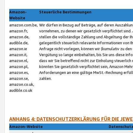
Amazon-
Steuerliche Bestimmungen
Website
amazon.com.be,
Wir dürfen in Bezug auf Beträge, auf deren Auszahlun
amazon.fr,
vornehmen, zu denen wir gesetzlich verpflichtet sind
amazon.de,
stellen die vollständige Zahlung und Abgeltung der 
audible.de,
gelegentlich steuerlich relevante Informationen von I
amazon.ie
Anfrage nicht vorlegen, können wir (kumulativ zu de
amazon.it,
Vergütung so lange einbehalten, bis Sie uns diese Inf
amazon.nl,
dass wir Sie betreffend nicht zur Einholung steuerlich 
amazon.pl,
könnten Sie gesetzlich verpflichtet sein, Amazon Meh
amazon.es,
Anforderungen an eine gültige MwSt.-Rechnung erfüllt
amazon.se,
zahlen.
amazon.co.uk,
audible.co.uk
ANHANG 4: DATENSCHUTZERKLÄRUNG FÜR DIE JEWE
Amazon-Website
Datenschutz