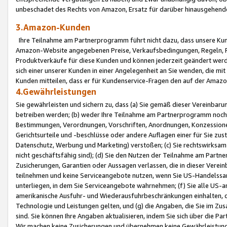
unbeschadet des Rechts von Amazon, Ersatz für darüber hinausgehen
3.Amazon-Kunden
Ihre Teilnahme am Partnerprogramm führt nicht dazu, dass unsere Kun
Amazon-Website angegebenen Preise, Verkaufsbedingungen, Regeln, Ri
Produktverkäufe für diese Kunden und können jederzeit geändert werde
sich einer unserer Kunden in einer Angelegenheit an Sie wenden, die 
Kunden mitteilen, dass er für Kundenservice-Fragen den auf der Ama
4.Gewährleistungen
Sie gewährleisten und sichern zu, dass (a) Sie gemäß dieser Vereinba
betreiben werden; (b) weder Ihre Teilnahme am Partnerprogramm noch d
Bestimmungen, Verordnungen, Vorschriften, Anordnungen, Konzessionen,
Gerichtsurteile und -beschlüsse oder andere Auflagen einer für Sie zu
Datenschutz, Werbung und Marketing) verstoßen; (c) Sie rechtswirksam 
nicht geschäftsfähig sind); (d) Sie den Nutzen der Teilnahme am Partne
Zusicherungen, Garantien oder Aussagen verlassen, die in dieser Verein
teilnehmen und keine Serviceangebote nutzen, wenn Sie US-Handelssa
unterliegen, in dem Sie Serviceangebote wahrnehmen; (f) Sie alle US
amerikanische Ausfuhr- und Wiederausfuhrbeschränkungen einhalten, 
Technologie und Leistungen gelten, und (g) die Angaben, die Sie im 
sind. Sie können Ihre Angaben aktualisieren, indem Sie sich über die 
Wir machen keine Zusicherungen und übernehmen keine Gewährleistun