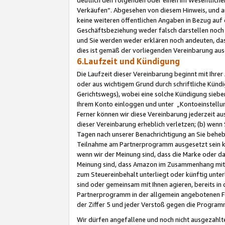
Verkäufen“. Abgesehen von diesem Hinweis, und a
keine weiteren öffentlichen Angaben in Bezug au
Geschäftsbeziehung weder falsch darstellen noch a
und Sie werden weder erklären noch andeuten, dass
dies ist gemäß der vorliegenden Vereinbarung ausd
6.Laufzeit und Kündigung
Die Laufzeit dieser Vereinbarung beginnt mit Ihre
oder aus wichtigem Grund durch schriftliche Kündi
Gerichtswegs), wobei eine solche Kündigung siebe
Ihrem Konto einloggen und unter „Kontoeinstellu
Ferner können wir diese Vereinbarung jederzeit aus
dieser Vereinbarung erheblich verletzen; (b) wenn
Tagen nach unserer Benachrichtigung an Sie behe
Teilnahme am Partnerprogramm ausgesetzt sein kö
wenn wir der Meinung sind, dass die Marke oder 
Meinung sind, dass Amazon im Zusammenhang mit d
zum Steuereinbehalt unterliegt oder künftig unter
sind oder gemeinsam mit Ihnen agieren, bereits in
Partnerprogramm in der allgemein angebotenen Fo
der Ziffer 5 und jeder Verstoß gegen die Programm
Wir dürfen angefallene und noch nicht ausgezahlt