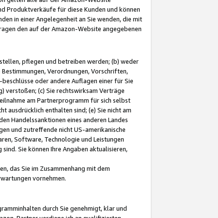
und Produktverkäufe für diese Kunden und können
nden in einer Angelegenheit an Sie wenden, die mit
e-Fragen den auf der Amazon-Website angegebenen
stellen, pflegen und betreiben werden; (b) weder
e Bestimmungen, Verordnungen, Vorschriften,
-beschlüsse oder andere Auflagen einer für Sie
 verstoßen; (c) Sie rechtswirksam Verträge
r Teilnahme am Partnerprogramm für sich selbst
t ausdrücklich enthalten sind; (e) Sie nicht am
den Handelssanktionen eines anderen Landes
gen und zutreffende nicht US-amerikanische
ren, Software, Technologie und Leistungen
sind. Sie können Ihre Angaben aktualisieren,
men, das Sie im Zusammenhang mit dem
 Erwartungen vornehmen.
ogramminhalten durch Sie genehmigt, klar und
zon-Partner verdiene ich an qualifizierten