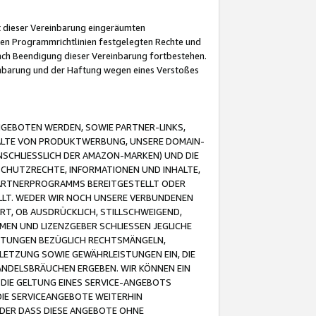
it dieser Vereinbarung eingeräumten
 den Programmrichtlinien festgelegten Rechte und
 nach Beendigung dieser Vereinbarung fortbestehen.
einbarung und der Haftung wegen eines Verstoßes
GEBOTEN WERDEN, SOWIE PARTNER-LINKS,
ALTE VON PRODUKTWERBUNG, UNSERE DOMAIN-
SCHLIESSLICH DER AMAZON-MARKEN) UND DIE
SCHUTZRECHTE, INFORMATIONEN UND INHALTE,
PARTNERPROGRAMMS BEREITGESTELLT ODER
ELLT. WEDER WIR NOCH UNSERE VERBUNDENEN
T, OB AUSDRÜCKLICH, STILLSCHWEIGEND,
MEN UND LIZENZGEBER SCHLIESSEN JEGLICHE
ISTUNGEN BEZÜGLICH RECHTSMÄNGELN,
LETZUNG SOWIE GEWÄHRLEISTUNGEN EIN, DIE
ANDELSBRÄUCHEN ERGEBEN. WIR KÖNNEN EIN
 DIE GELTUNG EINES SERVICE-ANGEBOTS
IE SERVICEANGEBOTE WEITERHIN
ODER DASS DIESE ANGEBOTE OHNE