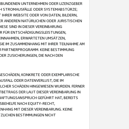
VERBUNDENEN UNTERNEHMEN ODER LIZENZGEBER
ICH STROMAUSFÄLLE ODER SYSTEMABSTÜRZE;
IHRER WEBSITE ODER VON DATEN, BILDERN,
ER ANDEREN NATÜRLICHEN ODER JURISTISCHEN
ESE SIND IN DIESER VEREINBARUNG
R FÜR ENTSCHÄDIGUNGSLEISTUNGEN,
EINNAHMEN, ERWARTETEN UMSÄTZEN,
SIE IM ZUSAMMENHANG MIT IHRER TEILNAHME AM
M PARTNERPROGRAMM. KEINE BESTIMMUNG
DER ZUSICHERUNGEN, DIE NACH DEN
GESCHÄDEN, KONKRETE ODER EXEMPLARISCHE
SFALL ODER DATENVERLUST, DIE IM
OLCHER SCHÄDEN HINGEWIESEN WURDEN. FERNER
BETRAGS DER LAUT DIESER VEREINBARUNG IN
HAFTUNGSANSPRUCH GEFÜHRT HAT, BEREITS
SBEHELFE NACH EQUITY-RECHT,
NHANG MIT DIESER VEREINBARUNG. KEINE
TZLICHEN BESTIMMUNGEN NICHT