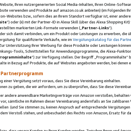
ebsite, Ihren nutzergenerierten Social Media-Inhalten, Ihren Online-Softwar
ebsite verwenden und Produkte auf amazon.co.uk anbieten) (im Folgenden Ihr
-Websites bzw., sofern dies an Ihrem Standort verfügbar ist, einer ander
ite
“) oder (ii) mit der Partner-ID in Alexa Skill (über das Alexa Shopping Ki
estellten markierten Link-Formate verwenden („
Partner-Links
“).
oder sich damit verbinden, um ein Produkt oder Leistungen zu erwerben, di
gütung für qualifizierte Verkäufe, wie im
Vergütungskatalog für das Part
Zur Unterstützung Ihrer Werbung für diese Produkte oder Leistungen können w
linkungs-Tools, Schnittstellen für Anwendungsprogramme, die Alexa-Funktion
Programminhalte
“) zur Verfügung stellen. Der Begriff „Programminhalte“ be
halte in Bezug auf Produkte, die auf Websites angeboten werden, bei denen 
as Partnerprogramm
einer Vergütung setzt voraus, dass Sie diese Vereinbarung einhalten.
ionen zu geben, die wir anfordern, um zu überprüfen, dass Sie diese Vereinba
oder andere anwendbare Marketingverträge von Amazon verstoßen, behalten w
 vor, sämtliche im Rahmen dieser Vereinbarung andernfalls an Sie zahlbare
tellen (und Sie stimmen zu, keinen Anspruch auf entsprechende Vergütungen
 dem Verstoß stehen, und unbeschadet des Rechts von Amazon, Ersatz für 
azu, dass unsere Kunden zu Ihren Kunden werden. Zwischen Ihnen und Amaz