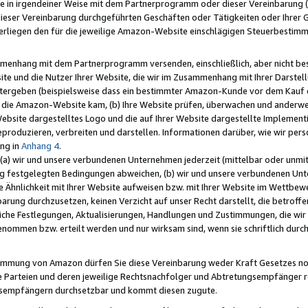
e in irgendeiner Weise mit dem Partnerprogramm oder dieser Vereinbarung (ei
ieser Vereinbarung durchgeführten Geschäften oder Tätigkeiten oder Ihrer 
liegen den für die jeweilige Amazon-Website einschlägigen Steuerbestim
mmenhang mit dem Partnerprogramm versenden, einschließlich, aber nicht be
site und die Nutzer Ihrer Website, die wir im Zusammenhang mit Ihrer Darst
itergeben (beispielsweise dass ein bestimmter Amazon-Kunde vor dem Kauf
uf die Amazon-Website kam, (b) Ihre Website prüfen, überwachen und anderwei
r Website dargestelltes Logo und die auf Ihrer Website dargestellte Impleme
reproduzieren, verbreiten und darstellen. Informationen darüber, wie wir per
ng in
Anhang 4
.
 (a) wir und unsere verbundenen Unternehmen jederzeit (mittelbar oder unmit
ng festgelegten Bedingungen abweichen, (b) wir und unsere verbundenen Unte
 Ähnlichkeit mit Ihrer Website aufweisen bzw. mit Ihrer Website im Wettbewer
barung durchzusetzen, keinen Verzicht auf unser Recht darstellt, die betrof
liche Festlegungen, Aktualisierungen, Handlungen und Zustimmungen, die wi
enommen bzw. erteilt werden und nur wirksam sind, wenn sie schriftlich dur
stimmung von Amazon dürfen Sie diese Vereinbarung weder Kraft Gesetzes no
die Parteien und deren jeweilige Rechtsnachfolger und Abtretungsempfänger 
ngsempfängern durchsetzbar und kommt diesen zugute.