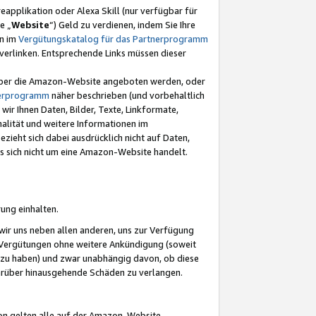
eapplikation oder Alexa Skill (nur verfügbar für
e „
Website
“) Geld zu verdienen, indem Sie Ihre
en im
Vergütungskatalog für das Partnerprogramm
t) verlinken. Entsprechende Links müssen dieser
e über die Amazon-Website angeboten werden, oder
nerprogramm
näher beschrieben (und vorbehaltlich
ir Ihnen Daten, Bilder, Texte, Linkformate,
alität und weitere Informationen im
zieht sich dabei ausdrücklich nicht auf Daten,
es sich nicht um eine Amazon-Website handelt.
rung einhalten.
ir uns neben allen anderen, uns zur Verfügung
n Vergütungen ohne weitere Ankündigung (soweit
 zu haben) und zwar unabhängig davon, ob diese
darüber hinausgehende Schäden zu verlangen.
on gelten alle auf der Amazon-Website