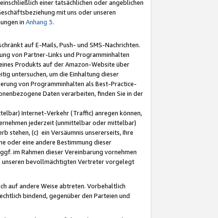
nschließlich einer tatsächlichen oder angeblichen
Geschäftsbeziehung mit uns oder unseren
mungen in
Anhang 3
.
schränkt auf E-Mails, Push- und SMS-Nachrichten.
ellung von Partner-Links und Programminhalten
 eines Produkts auf der Amazon-Website über
tig untersuchen, um die Einhaltung dieser
ntierung von Programminhalten als Best-Practice-
sonenbezogene Daten verarbeiten, finden Sie in der
telbar) Internet-Verkehr (Traffic) anregen können,
rnehmen jederzeit (unmittelbar oder mittelbar)
b stehen, (c) ein Versäumnis unsererseits, Ihre
fene oder eine andere Bestimmung dieser
r ggf. im Rahmen dieser Vereinbarung vornehmen
ch unseren bevollmächtigten Vertreter vorgelegt
ch auf andere Weise abtreten. Vorbehaltlich
rechtlich bindend, gegenüber den Parteien und