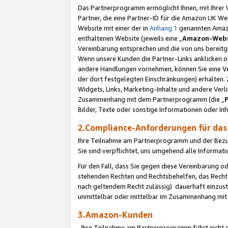
Das Partnerprogramm ermöglicht Ihnen, mit Ihrer W
Partner, die eine Partner-ID für die Amazon UK W
Website mit einer der in
Anhang 1
genannten Amazon
enthaltenen Website (jeweils eine „
Amazon-Webs
Vereinbarung entsprechen und die von uns bereitg
Wenn unsere Kunden die Partner-Links anklicken 
andere Handlungen vornehmen, können Sie eine Ver
der dort festgelegten Einschränkungen) erhalten. 
Widgets, Links, Marketing-Inhalte und andere Ver
Zusammenhang mit dem Partnerprogramm (die „
Bilder, Texte oder sonstige Informationen oder In
2.Compliance-Anforderungen für d
Ihre Teilnahme am Partnerprogramm und der Bezug 
Sie sind verpflichtet, uns umgehend alle Informat
Für den Fall, dass Sie gegen diese Vereinbarung 
stehenden Rechten und Rechtsbehelfen, das Recht
nach geltendem Recht zulässig) dauerhaft einzus
unmittelbar oder mittelbar im Zusammenhang mit
3.Amazon-Kunden
Ihre Teilnahme am Partnerprogramm führt nicht d