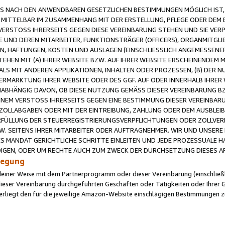
 NACH DEN ANWENDBAREN GESETZLICHEN BESTIMMUNGEN MÖGLICH IST, S
MITTELBAR IM ZUSAMMENHANG MIT DER ERSTELLUNG, PFLEGE ODER DEM BE
ERSTOSS IHRERSEITS GEGEN DIESE VEREINBARUNG STEHEN UND SIE VERP
UND DEREN MITARBEITER, FUNKTIONSTRÄGER (OFFICERS), ORGANMITGLI
N, HAFTUNGEN, KOSTEN UND AUSLAGEN (EINSCHLIESSLICH ANGEMESSENE
HEN MIT (A) IHRER WEBSITE BZW. AUF IHRER WEBSITE ERSCHEINENDEM M
LS MIT ANDEREN APPLIKATIONEN, INHALTEN ODER PROZESSEN, (B) DER 
RMARKTUNG IHRER WEBSITE ODER DES GGF. AUF ODER INNERHALB IHRER W
ABHÄNGIG DAVON, OB DIESE NUTZUNG GEMÄSS DIESER VEREINBARUNG B
EINEM VERSTOSS IHRERSEITS GEGEN EINE BESTIMMUNG DIESER VEREINBARU
D ZOLLABGABEN ODER MIT DER EINTREIBUNG, ZAHLUNG ODER DEM AUSBLEI
FÜLLUNG DER STEUERREGISTRIERUNGSVERPFLICHTUNGEN ODER ZOLLVERPF
W. SEITENS IHRER MITARBEITER ODER AUFTRAGNEHMER. WIR UND UNSERE
ES MANDAT GERICHTLICHE SCHRITTE EINLEITEN UND JEDE PROZESSUALE 
GEN, ODER UM RECHTE AUCH ZUM ZWECK DER DURCHSETZUNG DIESES AR
ilegung
endeiner Weise mit dem Partnerprogramm oder dieser Vereinbarung (einschließl
ieser Vereinbarung durchgeführten Geschäften oder Tätigkeiten oder Ihrer 
iegt den für die jeweilige Amazon-Website einschlägigen Bestimmungen z