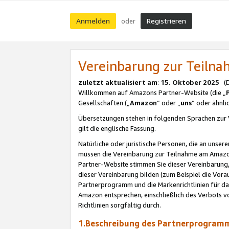
Anmelden
Registrieren
oder
Vereinbarung zur Teil
zuletzt aktualisiert am
:
15. Oktober 2025
(De
Willkommen auf Amazons Partner-Website (die „
Gesellschaften („
Amazon
“ oder „
uns
“ oder ähnl
Übersetzungen stehen in folgenden Sprachen zur 
gilt die englische Fassung.
Natürliche oder juristische Personen, die an uns
müssen die Vereinbarung zur Teilnahme am Amaz
Partner-Website stimmen Sie dieser Vereinbarung,
dieser Vereinbarung bilden (zum Beispiel die Vo
Partnerprogramm und die Markenrichtlinien für da
Amazon entsprechen, einschließlich des Verbots vo
Richtlinien sorgfältig durch.
1.Beschreibung des Partnerprogra