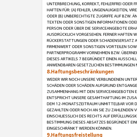
UNTERBRECHUNG, KORREKT, FEHLERFREI ODER 
HAFTEN FÜR: (A) FEHLER, UNGENAUIGKEITEN, 
ODER (B) UNBERECHTIGTE ZUGRIFFE AUF BZW. 
TEXTEN ODER SONSTIGEN INFORMATIONEN ODER 
PERSON ODER ÜBER DIE SERVICEANGEBOTE ERHA
AUSDRÜCKLICH VORGESEHEN. FERNER HAFTEN 
RÜCKERSTATTUNGEN ODER SCHADENSERSATZ AU
FIRMENWERT ODER SONSTIGEN VORTEILEN SOWIE
PARTNERPROGRAMM VORNEHMEN BZW. ÜBERNEHM
DIESES ARTIKELS 7 BEGRÜNDET EINEN AUSSCH
ANWENDBAREN GESETZLICHEN BESTIMMUNGEN 
8.Haftungsbeschränkungen
WEDER WIR NOCH UNSERE VERBUNDENEN UNTERN
SCHÄDEN ODER SCHÄDEN AUFGRUND ENTGANGENE
ZUSAMMENHANG MIT DEN SERVICEANGEBOTEN EN
ENTSPRICHT UNSERE GESAMTHAFTUNG IM ZUSAM
DEM 12-MONATSZEITRAUM UNMITTELBAR VOR DE
GEZAHLTEN ODER NOCH AN SIE ZU ZAHLENDEN V
EINSCHLIESSLICH DES RECHTS AUF ERFÜLLUNGS
BESTIMMUNG DIESES ABSATZES BEGRÜNDET EI
EINGESCHRÄNKT WERDEN KÖNNEN.
9.Haftungsfreistellung