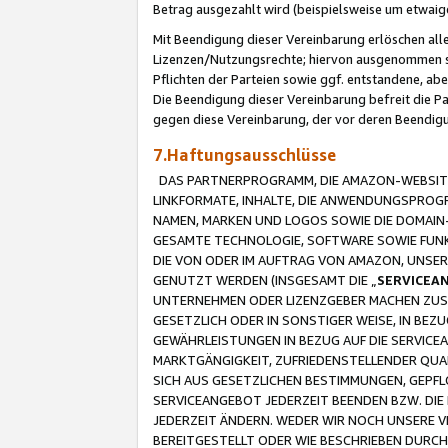
Betrag ausgezahlt wird (beispielsweise um etwai
Mit Beendigung dieser Vereinbarung erlöschen alle
Lizenzen/Nutzungsrechte; hiervon ausgenommen sind
Pflichten der Parteien sowie ggf. entstandene, ab
Die Beendigung dieser Vereinbarung befreit die P
gegen diese Vereinbarung, der vor deren Beendi
7.Haftungsausschlüsse
DAS PARTNERPROGRAMM, DIE AMAZON-WEBSITE,
LINKFORMATE, INHALTE, DIE ANWENDUNGSPRO
NAMEN, MARKEN UND LOGOS SOWIE DIE DOMAIN
GESAMTE TECHNOLOGIE, SOFTWARE SOWIE FUNKT
DIE VON ODER IM AUFTRAG VON AMAZON, UNS
GENUTZT WERDEN (INSGESAMT DIE „
SERVICEA
UNTERNEHMEN ODER LIZENZGEBER MACHEN ZUSI
GESETZLICH ODER IN SONSTIGER WEISE, IN BE
GEWÄHRLEISTUNGEN IN BEZUG AUF DIE SERVICE
MARKTGÄNGIGKEIT, ZUFRIEDENSTELLENDER QUA
SICH AUS GESETZLICHEN BESTIMMUNGEN, GEPFL
SERVICEANGEBOT JEDERZEIT BEENDEN BZW. DIE
JEDERZEIT ÄNDERN. WEDER WIR NOCH UNSERE 
BEREITGESTELLT ODER WIE BESCHRIEBEN DURC