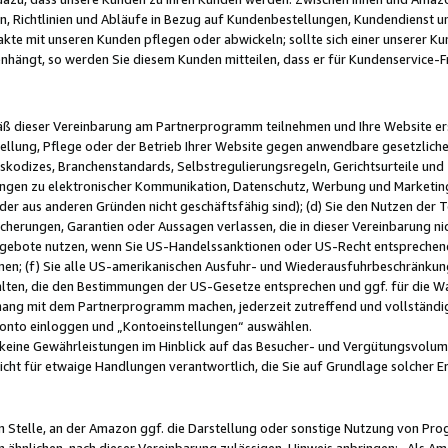
, Richtlinien und Abläufe in Bezug auf Kundenbestellungen, Kundendienst 
kte mit unseren Kunden pflegen oder abwickeln; sollte sich einer unserer Ku
nhängt, so werden Sie diesem Kunden mitteilen, dass er für Kundenservic
emäß dieser Vereinbarung am Partnerprogramm teilnehmen und Ihre Website er
ellung, Pflege oder der Betrieb Ihrer Website gegen anwendbare gesetzlich
skodizes, Branchenstandards, Selbstregulierungsregeln, Gerichtsurteile und 
ngen zu elektronischer Kommunikation, Datenschutz, Werbung und Marketing)
 oder aus anderen Gründen nicht geschäftsfähig sind); (d) Sie den Nutzen de
cherungen, Garantien oder Aussagen verlassen, die in dieser Vereinbarung nich
gebote nutzen, wenn Sie US-Handelssanktionen oder US-Recht entsprechen
men; (f) Sie alle US-amerikanischen Ausfuhr- und Wiederausfuhrbeschränkun
ten, die den Bestimmungen der US-Gesetze entsprechen und ggf. für die Wa
hang mit dem Partnerprogramm machen, jederzeit zutreffend und vollständig 
 Konto einloggen und „Kontoeinstellungen“ auswählen.
keine Gewährleistungen im Hinblick auf das Besucher- und Vergütungsvolu
icht für etwaige Handlungen verantwortlich, die Sie auf Grundlage solcher
en Stelle, an der Amazon ggf. die Darstellung oder sonstige Nutzung von Pr
 ähnlichen, nach dieser Vereinbarung zulässigen, Hinweis anbringen: „Als Ama