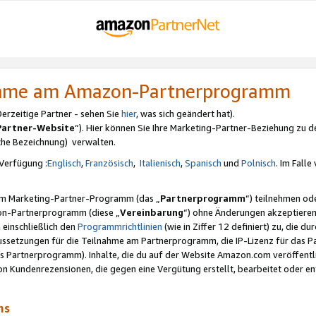
nahme am Amazon-Partnerprogramm
rzeitige Partner - sehen Sie
hier
, was sich geändert hat).
Partner-Website
“). Hier können Sie Ihre Marketing-Partner-Beziehung zu d
iche Bezeichnung) verwalten.
Verfügung :
Englisch
,
Französisch
,
Italienisch
,
Spanisch
und
Polnisch
. Im Fall
erem Marketing-Partner-Programm (das „
Partnerprogramm
“) teilnehmen od
on-Partnerprogramm (diese „
Vereinbarung
“) ohne Änderungen akzeptieren
 einschließlich den
Programmrichtlinien
(wie in Ziffer 12 definiert) zu, die 
raussetzungen für die Teilnahme am Partnerprogramm, die IP-Lizenz für das
s Partnerprogramm). Inhalte, die du auf der Website Amazon.com veröffentl
n Kundenrezensionen, die gegen eine Vergütung erstellt, bearbeitet oder ent
mms