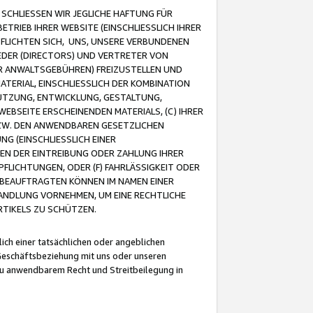
CHLIESSEN WIR JEGLICHE HAFTUNG FÜR
TRIEB IHRER WEBSITE (EINSCHLIESSLICH IHRER
FLICHTEN SICH, UNS, UNSERE VERBUNDENEN
EDER (DIRECTORS) UND VERTRETER VON
R ANWALTSGEBÜHREN) FREIZUSTELLEN UND
ATERIAL, EINSCHLIESSLICH DER KOMBINATION
NUTZUNG, ENTWICKLUNG, GESTALTUNG,
EBSEITE ERSCHEINENDEN MATERIALS, (C) IHRER
ZW. DEN ANWENDBAREN GESETZLICHEN
NG (EINSCHLIESSLICH EINER
BEN DER EINTREIBUNG ODER ZAHLUNG IHRER
LICHTUNGEN, ODER (F) FAHRLÄSSIGKEIT ODER
 BEAUFTRAGTEN KÖNNEN IM NAMEN EINER
HANDLUNG VORNEHMEN, UM EINE RECHTLICHE
TIKELS ZU SCHÜTZEN.
ich einer tatsächlichen oder angeblichen
Geschäftsbeziehung mit uns oder unseren
u anwendbarem Recht und Streitbeilegung in