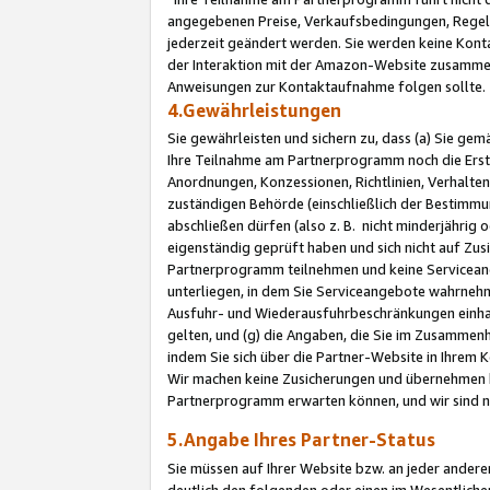
angegebenen Preise, Verkaufsbedingungen, Regeln
jederzeit geändert werden. Sie werden keine Konta
der Interaktion mit der Amazon-Website zusamme
Anweisungen zur Kontaktaufnahme folgen sollte.
4.Gewährleistungen
Sie gewährleisten und sichern zu, dass (a) Sie g
Ihre Teilnahme am Partnerprogramm noch die Erst
Anordnungen, Konzessionen, Richtlinien, Verhalten
zuständigen Behörde (einschließlich der Bestimmu
abschließen dürfen (also z. B. nicht minderjährig
eigenständig geprüft haben und sich nicht auf Zusi
Partnerprogramm teilnehmen und keine Servicean
unterliegen, in dem Sie Serviceangebote wahrneh
Ausfuhr- und Wiederausfuhrbeschränkungen einhal
gelten, und (g) die Angaben, die Sie im Zusammen
indem Sie sich über die Partner-Website in Ihrem
Wir machen keine Zusicherungen und übernehmen 
Partnerprogramm erwarten können, und wir sind n
5.Angabe Ihres Partner-Status
Sie müssen auf Ihrer Website bzw. an jeder ander
deutlich den folgenden oder einen im Wesentlichen