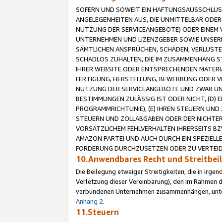
SOFERN UND SOWEIT EIN HAFTUNGSAUSSCHLUSS
ANGELEGENHEITEN AUS, DIE UNMITTELBAR ODER 
NUTZUNG DER SERVICEANGEBOTE) ODER EINEM V
UNTERNEHMEN UND LIZENZGEBER SOWIE UNSERE 
SÄMTLICHEN ANSPRÜCHEN, SCHÄDEN, VERLUSTE
SCHADLOS ZUHALTEN, DIE IM ZUSAMMENHANG STE
IHRER WEBSITE ODER ENTSPRECHENDEN MATERIA
FERTIGUNG, HERSTELLUNG, BEWERBUNG ODER VE
NUTZUNG DER SERVICEANGEBOTE UND ZWAR UN
BESTIMMUNGEN ZULÄSSIG IST ODER NICHT, (D) 
PROGRAMMRICHTLINIE), (E) IHREN STEUERN UN
STEUERN UND ZOLLABGABEN ODER DER NICHTER
VORSÄTZLICHEM FEHLVERHALTEN IHRERSEITS BZ
AMAZON PARTEI UND AUCH DURCH EIN SPEZIELL
FORDERUNG DURCHZUSETZEN ODER ZU VERTEIDI
10.Anwendbares Recht und Streitbe
Die Beilegung etwaiger Streitigkeiten, die in irg
Verletzung dieser Vereinbarung), den im Rahmen d
verbundenen Unternehmen zusammenhängen, unterl
Anhang 2
.
11.Steuern