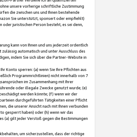
ohne unsere vorherige schriftliche Zustimmung
ürfen die zwischen uns und Ihnen bestehende
mazon Sie unterstützt, sponsert oder empfiehlt)
oder juristischen Person besteht, es sei denn,
arung kann von Ihnen und uns jederzeit ordentlich
t zulässig automatisch und unter Ausschluss des
gen, indem Sie sich über die Partner-Website in
hr Konto sperren: (a) wenn Sie Ihre Pflichten aus
eßlich Programmrichtlinien) nicht innerhalb von 7
ngsansprüchen im Zusammenhang mit Ihrer
ührende oder illegale Zwecke genutzt wurde; (e)
eschädigt werden könnte; (f) wenn wir der
rteien durchgeführten Tätigkeiten einer Pflicht
nen, die unserer Ansicht nach mit Ihnen verbunden
nto gesperrt haben) oder (h) wenn wir das
 (a) gilt jeder Verstoß gegen die Bestimmungen
ehalten, um sicherzustellen, dass der richtige