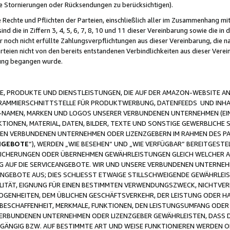
ge Stornierungen oder Rücksendungen zu berücksichtigen).
 Rechte und Pflichten der Parteien, einschließlich aller im Zusammenhang m
 die in Ziffern 3, 4, 5, 6, 7, 8, 10 und 11 dieser Vereinbarung sowie die in
er noch nicht erfüllte Zahlungsverpflichtungen aus dieser Vereinbarung, die
arteien nicht von den bereits entstandenen Verbindlichkeiten aus dieser Ver
gung begangen wurde.
 PRODUKTE UND DIENSTLEISTUNGEN, DIE AUF DER AMAZON-WEBSITE AN
GRAMMIERSCHNITTSTELLE FÜR PRODUKTWERBUNG, DATENFEEDS UND INH
-NAMEN, MARKEN UND LOGOS UNSERER VERBUNDENEN UNTERNEHMEN (EIN
IONEN, MATERIAL, DATEN, BILDER, TEXTE UND SONSTIGE GEWERBLICHE 
EREN VERBUNDENEN UNTERNEHMEN ODER LIZENZGEBERN IM RAHMEN DES 
NGEBOTE
“), WERDEN „WIE BESEHEN“ UND „WIE VERFÜGBAR“ BEREITGEST
CHERUNGEN ODER ÜBERNEHMEN GEWÄHRLEISTUNGEN GLEICH WELCHER AR
ZUG AUF DIE SERVICEANGEBOTE. WIR UND UNSERE VERBUNDENEN UNTERNEH
ANGEBOTE AUS; DIES SCHLIESST ETWAIGE STILLSCHWEIGENDE GEWÄHRLE
LITÄT, EIGNUNG FÜR EINEN BESTIMMTEN VERWENDUNGSZWECK, NICHTVER
OGENHEITEN, DEM ÜBLICHEN GESCHÄFTSVERKEHR, DER LEISTUNG ODER H
 BESCHAFFENHEIT, MERKMALE, FUNKTIONEN, DEN LEISTUNGSUMFANG ODER
VERBUNDENEN UNTERNEHMEN ODER LIZENZGEBER GEWÄHRLEISTEN, DASS D
HGÄNGIG BZW. AUF BESTIMMTE ART UND WEISE FUNKTIONIEREN WERDEN 