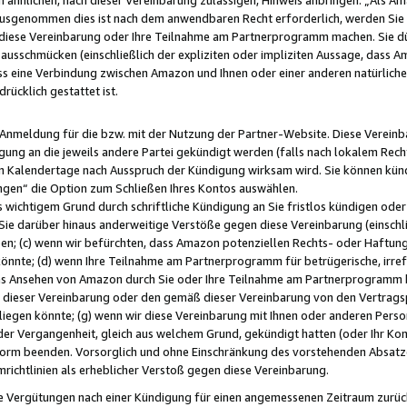
usgenommen dies ist nach dem anwendbaren Recht erforderlich, werden Sie 
f diese Vereinbarung oder Ihre Teilnahme am Partnerprogramm machen. Sie d
usschmücken (einschließlich der expliziten oder impliziten Aussage, dass A
 eine Verbindung zwischen Amazon und Ihnen oder einer anderen natürlichen 
rücklich gestattet ist.
r Anmeldung für die bzw. mit der Nutzung der Partner-Website. Diese Vereinb
gung an die jeweils andere Partei gekündigt werden (falls nach lokalem Rech
n Kalendertage nach Ausspruch der Kündigung wirksam wird. Sie können kündi
ngen“ die Option zum Schließen Ihres Kontos auswählen.
 wichtigem Grund durch schriftliche Kündigung an Sie fristlos kündigen oder I
 Sie darüber hinaus anderweitige Verstöße gegen diese Vereinbarung (einschli
ben; (c) wenn wir befürchten, dass Amazon potenziellen Rechts- oder Haftu
nnte; (d) wenn Ihre Teilnahme am Partnerprogramm für betrügerische, irref
das Ansehen von Amazon durch Sie oder Ihre Teilnahme am Partnerprogramm b
ieser Vereinbarung oder den gemäß dieser Vereinbarung von den Vertragspa
liegen könnte; (g) wenn wir diese Vereinbarung mit Ihnen oder anderen Perso
 der Vergangenheit, gleich aus welchem Grund, gekündigt hatten (oder Ihr Ko
rm beenden. Vorsorglich und ohne Einschränkung des vorstehenden Absatzes
richtlinien als erheblicher Verstoß gegen diese Vereinbarung.
e Vergütungen nach einer Kündigung für einen angemessenen Zeitraum zurückb