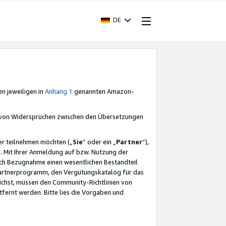
DE
en jeweiligen in
Anhang 1
genannten Amazon-
e von Widersprüchen zwischen den Übersetzungen
er teilnehmen möchten („
Sie
“ oder ein „
Partner
“),
. Mit Ihrer Anmeldung auf bzw. Nutzung der
durch Bezugnahme einen wesentlichen Bestandteil
 Partnerprogramm, den Vergütungskatalog für das
ichst, müssen den Community-Richtlinien von
fernt werden. Bitte lies die Vorgaben und