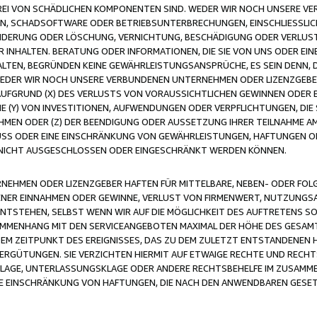
FREI VON SCHÄDLICHEN KOMPONENTEN SIND. WEDER WIR NOCH UNSERE 
VIREN, SCHADSOFTWARE ODER BETRIEBSUNTERBRECHUNGEN, EINSCHLIESSL
ÄNDERUNG ODER LÖSCHUNG, VERNICHTUNG, BESCHÄDIGUNG ODER VERLUST 
INHALTEN. BERATUNG ODER INFORMATIONEN, DIE SIE VON UNS ODER EIN
LTEN, BEGRÜNDEN KEINE GEWÄHRLEISTUNGSANSPRÜCHE, ES SEIN DENN, DI
WEDER WIR NOCH UNSERE VERBUNDENEN UNTERNEHMEN ODER LIZENZGEBE
FGRUND (X) DES VERLUSTS VON VORAUSSICHTLICHEN GEWINNEN ODER 
 (Y) VON INVESTITIONEN, AUFWENDUNGEN ODER VERPFLICHTUNGEN, DIE 
EN ODER (Z) DER BEENDIGUNG ODER AUSSETZUNG IHRER TEILNAHME A
LUSS ODER EINE EINSCHRÄNKUNG VON GEWÄHRLEISTUNGEN, HAFTUNGEN O
NICHT AUSGESCHLOSSEN ODER EINGESCHRÄNKT WERDEN KÖNNEN.
EHMEN ODER LIZENZGEBER HAFTEN FÜR MITTELBARE, NEBEN- ODER FOL
R EINNAHMEN ODER GEWINNE, VERLUST VON FIRMENWERT, NUTZUNGSAU
TSTEHEN, SELBST WENN WIR AUF DIE MÖGLICHKEIT DES AUFTRETENS S
MENHANG MIT DEN SERVICEANGEBOTEN MAXIMAL DER HÖHE DES GESAMT
M ZEITPUNKT DES EREIGNISSES, DAS ZU DEM ZULETZT ENTSTANDENEN 
ERGÜTUNGEN. SIE VERZICHTEN HIERMIT AUF ETWAIGE RECHTE UND RECHT
KLAGE, UNTERLASSUNGSKLAGE ODER ANDERE RECHTSBEHELFE IM ZUSAMME
NE EINSCHRÄNKUNG VON HAFTUNGEN, DIE NACH DEN ANWENDBAREN GESE