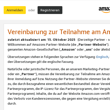
Anmelden
Registrieren
oder
Vereinbarung zur Teilnahme am 
zuletzt aktualisiert am
:
15. Oktober 2025
(Derzeitige Partner - 
Willkommen auf Amazons Partner-Website (die „
Partner-Website
“)
genannten Amazon-Gesellschaften („
Amazon
“ oder „
uns
“ oder ähnli
Übersetzungen stehen in folgenden Sprachen zur Verfügung :
Englisch
,
den Übersetzungen gilt die englische Fassung.
Natürliche oder juristische Personen, die an unserem Marketing-Partn
oder ein „
Partner
“), müssen die Vereinbarung zur Teilnahme am Ama
Ihrer Anmeldung auf bzw. Nutzung der Partner-Website stimmen Sie die
zu, die durch Bezugnahme einen wesentlichen Bestandteil dieser Verei
Partnerprogramm, die IP-Lizenz für das Partnerprogramm, den Vergütu
Partnerprogramm). Inhalte, die du auf der Website Amazon.com veröffe
des Verbots von Kundenrezensionen, die gegen eine Vergütung erstellt, 
durch.