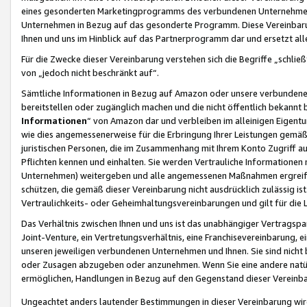
eines gesonderten Marketingprogramms des verbundenen Unternehmens
Unternehmen in Bezug auf das gesonderte Programm. Diese Vereinbarung
Ihnen und uns im Hinblick auf das Partnerprogramm dar und ersetzt al
Für die Zwecke dieser Vereinbarung verstehen sich die Begriffe „schließ
von „jedoch nicht beschränkt auf“.
Sämtliche Informationen in Bezug auf Amazon oder unsere verbunde
bereitstellen oder zugänglich machen und die nicht öffentlich bekannt bz
Informationen
“ von Amazon dar und verbleiben im alleinigen Eigent
wie dies angemessenerweise für die Erbringung Ihrer Leistungen gemäß d
juristischen Personen, die im Zusammenhang mit Ihrem Konto Zugriff au
Pflichten kennen und einhalten. Sie werden Vertrauliche Informationen 
Unternehmen) weitergeben und alle angemessenen Maßnahmen ergreifen
schützen, die gemäß dieser Vereinbarung nicht ausdrücklich zulässig is
Vertraulichkeits- oder Geheimhaltungsvereinbarungen und gilt für die
Das Verhältnis zwischen Ihnen und uns ist das unabhängiger Vertragspa
Joint-Venture, ein Vertretungsverhältnis, eine Franchisevereinbarung, 
unseren jeweiligen verbundenen Unternehmen und Ihnen. Sie sind ni
oder Zusagen abzugeben oder anzunehmen. Wenn Sie eine andere natürli
ermöglichen, Handlungen in Bezug auf den Gegenstand dieser Vereinbar
Ungeachtet anders lautender Bestimmungen in dieser Vereinbarung wird