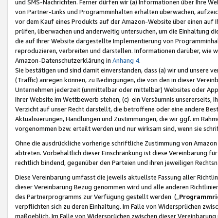
und SMS-Nachrichten. Ferner dürfen wir (a) Informationen über Ihre We
von Partner-Links und Programminhalten erhalten überwachen, aufzei
vor dem Kauf eines Produkts auf der Amazon-Website über einen auf Ih
prüfen, überwachen und anderweitig untersuchen, um die Einhaltung dies
die auf Ihrer Website dargestellte Implementierung von Programminhalt
reproduzieren, verbreiten und darstellen. Informationen darüber, wie w
Amazon-Datenschutzerklärung in
Anhang 4
.
Sie bestätigen und sind damit einverstanden, dass (a) wir und unsere 
(Traffic) anregen können, zu Bedingungen, die von den in dieser Vere
Unternehmen jederzeit (unmittelbar oder mittelbar) Websites oder Appl
Ihrer Website im Wettbewerb stehen, (c) ein Versäumnis unsererseits, I
Verzicht auf unser Recht darstellt, die betroffene oder eine andere B
Aktualisierungen, Handlungen und Zustimmungen, die wir ggf. im Rahme
vorgenommen bzw. erteilt werden und nur wirksam sind, wenn sie schri
Ohne die ausdrückliche vorherige schriftliche Zustimmung von Amazon
abtreten. Vorbehaltlich dieser Einschränkung ist diese Vereinbarung f
rechtlich bindend, gegenüber den Parteien und ihren jeweiligen Rech
Diese Vereinbarung umfasst die jeweils aktuellste Fassung aller Richtli
dieser Vereinbarung Bezug genommen wird und alle anderen Richtlinie
des Partnerprogramms zur Verfügung gestellt werden („
Programmric
verpflichten sich zu deren Einhaltung. Im Falle von Widersprüchen zwi
maßgeblich. Im Falle von Widersprüchen zwischen dieser Vereinbarun