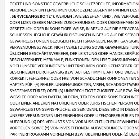
TEXTE UND SONSTIGE GEWERBLICHE SCHUTZRECHTE, INFORMATIONE
VERBUNDENEN UNTERNEHMEN ODER LIZENZGEBERN IM RAHMEN DES
„
SERVICEANGEBOTE
“), WERDEN „WIE BESEHEN“ UND „WIE VERFÜ
ODER LIZENZGEBER MACHEN ZUSICHERUNGEN ODER ÜBERNEHMEN GEW
GESETZLICH ODER IN SONSTIGER WEISE, IN BEZUG AUF DIE SERVI
SCHLIESSEN JEGLICHE GEWÄHRLEISTUNGEN IN BEZUG AUF DIE SERVI
GEWÄHRLEISTUNGEN BEZÜGLICH RECHTSMÄNGELN, MARKTGÄNGIGKEIT
VERWENDUNGSZWECK, NICHTVERLETZUNG SOWIE GEWÄHRLEISTUNGEN 
ÜBLICHEN GESCHÄFTSVERKEHR, DER LEISTUNG ODER HANDELSBRÄUCH
BESCHAFFENHEIT, MERKMALE, FUNKTIONEN, DEN LEISTUNGSUMFANG 
NOCH UNSERE VERBUNDENEN UNTERNEHMEN ODER LIZENZGEBER GEWÄ
BESCHRIEBEN DURCHGÄNGIG BZW. AUF BESTIMMTE ART UND WEISE
KORREKT, FEHLERFREI ODER FREI VON SCHÄDLICHEN KOMPONENTEN
HAFTEN FÜR: (A) FEHLER, UNGENAUIGKEITEN, VIREN, SCHADSOFTW
SYSTEMABSTÜRZE; ODER (B) UNBERECHTIGTE ZUGRIFFE AUF BZW. 
WEBSITE ODER VON DATEN, BILDERN, TEXTEN ODER SONSTIGEN INF
ODER EINER ANDEREN NATÜRLICHEN ODER JURISTISCHEN PERSON OD
GEWÄHRLEISTUNGSANSPRÜCHE, ES SEIN DENN, DIESE SIND IN DIES
UNSERE VERBUNDENEN UNTERNEHMEN ODER LIZENZGEBER FÜR EN
AUFGRUND (X) DES VERLUSTS VON VORAUSSICHTLICHEN GEWINNEN
VORTEILEN SOWIE (Y) VON INVESTITIONEN, AUFWENDUNGEN ODER VE
PARTNERPROGRAMM VORNEHMEN BZW. ÜBERNEHMEN ODER (Z) DER 