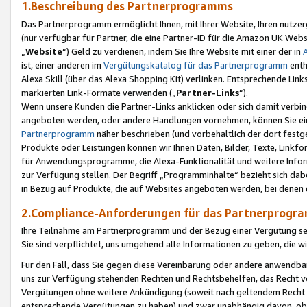
1.Beschreibung des Partnerprogramms
Das Partnerprogramm ermöglicht Ihnen, mit Ihrer Website, Ihren nutzer
(nur verfügbar für Partner, die eine Partner-ID für die Amazon UK We
„
Website
“) Geld zu verdienen, indem Sie Ihre Website mit einer der in
ist, einer anderen im
Vergütungskatalog für das Partnerprogramm
enth
Alexa Skill (über das Alexa Shopping Kit) verlinken. Entsprechende Lin
markierten Link-Formate verwenden („
Partner-Links
“).
Wenn unsere Kunden die Partner-Links anklicken oder sich damit verbi
angeboten werden, oder andere Handlungen vornehmen, können Sie eine
Partnerprogramm
näher beschrieben (und vorbehaltlich der dort festg
Produkte oder Leistungen können wir Ihnen Daten, Bilder, Texte, Linkfo
für Anwendungsprogramme, die Alexa-Funktionalität und weitere Inf
zur Verfügung stellen. Der Begriff „Programminhalte“ bezieht sich dabe
in Bezug auf Produkte, die auf Websites angeboten werden, bei denen 
2.Compliance-Anforderungen für das Partnerprog
Ihre Teilnahme am Partnerprogramm und der Bezug einer Vergütung setz
Sie sind verpflichtet, uns umgehend alle Informationen zu geben, die w
Für den Fall, dass Sie gegen diese Vereinbarung oder andere anwendba
uns zur Verfügung stehenden Rechten und Rechtsbehelfen, das Recht vo
Vergütungen ohne weitere Ankündigung (soweit nach geltendem Recht z
entsprechende Vergütungen zu haben) und zwar unabhängig davon, ob 