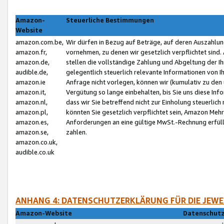
Amazon-
Steuerliche Bestimmungen
Website
amazon.com.be,
Wir dürfen in Bezug auf Beträge, auf deren Auszahlun
amazon.fr,
vornehmen, zu denen wir gesetzlich verpflichtet sind
amazon.de,
stellen die vollständige Zahlung und Abgeltung der 
audible.de,
gelegentlich steuerlich relevante Informationen von I
amazon.ie
Anfrage nicht vorlegen, können wir (kumulativ zu de
amazon.it,
Vergütung so lange einbehalten, bis Sie uns diese Inf
amazon.nl,
dass wir Sie betreffend nicht zur Einholung steuerlich 
amazon.pl,
könnten Sie gesetzlich verpflichtet sein, Amazon Meh
amazon.es,
Anforderungen an eine gültige MwSt.-Rechnung erfüllt
amazon.se,
zahlen.
amazon.co.uk,
audible.co.uk
ANHANG 4: DATENSCHUTZERKLÄRUNG FÜR DIE JEWE
Amazon-Website
Datenschutz