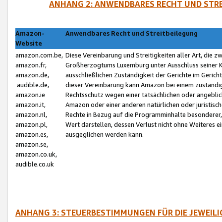
ANHANG 2: ANWENDBARES RECHT UND STRE
Amazon-
Anwendbares Recht und Streitbeilegung
Website
amazon.com.be,
Diese Vereinbarung und Streitigkeiten aller Art, die 
amazon.fr,
Großherzogtums Luxemburg unter Ausschluss seiner Kol
amazon.de,
ausschließlichen Zuständigkeit der Gerichte im Geri
audible.de,
dieser Vereinbarung kann Amazon bei einem zuständig
amazon.ie
Rechtsschutz wegen einer tatsächlichen oder angebli
amazon.it,
Amazon oder einer anderen natürlichen oder juristisc
amazon.nl,
Rechte in Bezug auf die Programminhalte besonderer,
amazon.pl,
Wert darstellen, dessen Verlust nicht ohne Weiteres e
amazon.es,
ausgeglichen werden kann.
amazon.se,
amazon.co.uk,
audible.co.uk
ANHANG 3: STEUERBESTIMMUNGEN FÜR DIE JEWEIL