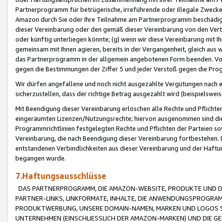
Partnerprogramm für betrügerische, irreführende oder illegale Zwecke
Amazon durch Sie oder Ihre Teilnahme am Partnerprogramm beschädig
dieser Vereinbarung oder den gemäß dieser Vereinbarung von den Vertr
oder künftig unterliegen könnte; (g) wenn wir diese Vereinbarung mit I
gemeinsam mit Ihnen agieren, bereits in der Vergangenheit, gleich aus
das Partnerprogramm in der allgemein angebotenen Form beenden. Vors
gegen die Bestimmungen der Ziffer 5 und jeder Verstoß gegen die Prog
Wir dürfen angefallene und noch nicht ausgezahlte Vergütungen nach 
sicherzustellen, dass der richtige Betrag ausgezahlt wird (beispielsw
Mit Beendigung dieser Vereinbarung erlöschen alle Rechte und Pflichte
eingeräumten Lizenzen/Nutzungsrechte; hiervon ausgenommen sind die in 
Programmrichtlinien festgelegten Rechte und Pflichten der Parteien sow
Vereinbarung, die nach Beendigung dieser Vereinbarung fortbestehen. D
entstandenen Verbindlichkeiten aus dieser Vereinbarung und der Haft
begangen wurde.
7.Haftungsausschlüsse
DAS PARTNERPROGRAMM, DIE AMAZON-WEBSITE, PRODUKTE UND DI
PARTNER-LINKS, LINKFORMATE, INHALTE, DIE ANWENDUNGSPROGR
PRODUKTWERBUNG, UNSERE DOMAIN-NAMEN, MARKEN UND LOGOS S
UNTERNEHMEN (EINSCHLIESSLICH DER AMAZON-MARKEN) UND DIE GE