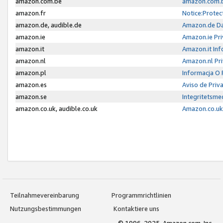
amazon.com.be
amazon.com.b
amazon.fr
Notice:Protec
amazon.de, audible.de
Amazon.de Da
amazon.ie
Amazon.ie Pri
amazon.it
Amazon.it Inf
amazon.nl
Amazon.nl Pri
amazon.pl
Informacja O
amazon.es
Aviso de Priv
amazon.se
Integritetsm
amazon.co.uk, audible.co.uk
Amazon.co.uk 
Teilnahmevereinbarung
Programmrichtlinien
Nutzungsbestimmungen
Kontaktiere uns