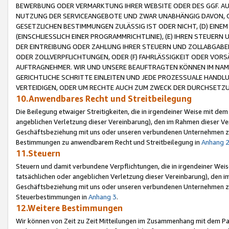
BEWERBUNG ODER VERMARKTUNG IHRER WEBSITE ODER DES GGF. AUF 
NUTZUNG DER SERVICEANGEBOTE UND ZWAR UNABHÄNGIG DAVON, O
GESETZLICHEN BESTIMMUNGEN ZULÄSSIG IST ODER NICHT, (D) EINE
(EINSCHLIESSLICH EINER PROGRAMMRICHTLINIE), (E) IHREN STEUER
DER EINTREIBUNG ODER ZAHLUNG IHRER STEUERN UND ZOLLABGAB
ODER ZOLLVERPFLICHTUNGEN, ODER (F) FAHRLÄSSIGKEIT ODER VORS
AUFTRAGNEHMER. WIR UND UNSERE BEAUFTRAGTEN KÖNNEN IM NAME
GERICHTLICHE SCHRITTE EINLEITEN UND JEDE PROZESSUALE HAND
VERTEIDIGEN, ODER UM RECHTE AUCH ZUM ZWECK DER DURCHSETZU
10.Anwendbares Recht und Streitbeilegung
Die Beilegung etwaiger Streitigkeiten, die in irgendeiner Weise mit de
angeblichen Verletzung dieser Vereinbarung), den im Rahmen dieser Ve
Geschäftsbeziehung mit uns oder unseren verbundenen Unternehmen zu
Bestimmungen zu anwendbarem Recht und Streitbeilegung in
Anhang 
11.Steuern
Steuern und damit verbundene Verpflichtungen, die in irgendeiner Wei
tatsächlichen oder angeblichen Verletzung dieser Vereinbarung), den 
Geschäftsbeziehung mit uns oder unseren verbundenen Unternehmen z
Steuerbestimmungen in
Anhang 3
.
12.Weitere Bestimmungen
Wir können von Zeit zu Zeit Mitteilungen im Zusammenhang mit dem Par