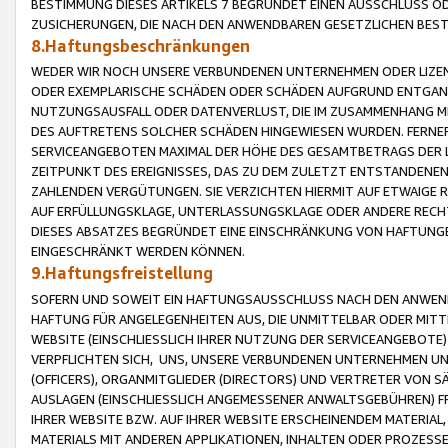
BESTIMMUNG DIESES ARTIKELS 7 BEGRÜNDET EINEN AUSSCHLUSS 
ZUSICHERUNGEN, DIE NACH DEN ANWENDBAREN GESETZLICHEN BE
8.Haftungsbeschränkungen
WEDER WIR NOCH UNSERE VERBUNDENEN UNTERNEHMEN ODER LIZEN
ODER EXEMPLARISCHE SCHÄDEN ODER SCHÄDEN AUFGRUND ENTGANG
NUTZUNGSAUSFALL ODER DATENVERLUST, DIE IM ZUSAMMENHANG MI
DES AUFTRETENS SOLCHER SCHÄDEN HINGEWIESEN WURDEN. FERN
SERVICEANGEBOTEN MAXIMAL DER HÖHE DES GESAMTBETRAGS DER 
ZEITPUNKT DES EREIGNISSES, DAS ZU DEM ZULETZT ENTSTANDENE
ZAHLENDEN VERGÜTUNGEN. SIE VERZICHTEN HIERMIT AUF ETWAIGE 
AUF ERFÜLLUNGSKLAGE, UNTERLASSUNGSKLAGE ODER ANDERE RECHT
DIESES ABSATZES BEGRÜNDET EINE EINSCHRÄNKUNG VON HAFTUNG
EINGESCHRÄNKT WERDEN KÖNNEN.
9.Haftungsfreistellung
SOFERN UND SOWEIT EIN HAFTUNGSAUSSCHLUSS NACH DEN ANWENDB
HAFTUNG FÜR ANGELEGENHEITEN AUS, DIE UNMITTELBAR ODER MITT
WEBSITE (EINSCHLIESSLICH IHRER NUTZUNG DER SERVICEANGEBOTE)
VERPFLICHTEN SICH, UNS, UNSERE VERBUNDENEN UNTERNEHMEN UN
(OFFICERS), ORGANMITGLIEDER (DIRECTORS) UND VERTRETER VON 
AUSLAGEN (EINSCHLIESSLICH ANGEMESSENER ANWALTSGEBÜHREN) FR
IHRER WEBSITE BZW. AUF IHRER WEBSITE ERSCHEINENDEM MATERIAL
MATERIALS MIT ANDEREN APPLIKATIONEN, INHALTEN ODER PROZESSE