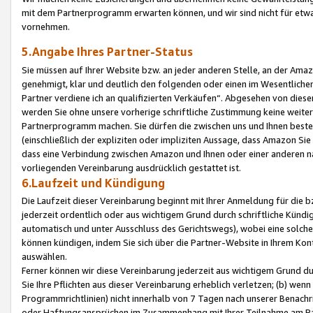
mit dem Partnerprogramm erwarten können, und wir sind nicht für etwa
vornehmen.
5.Angabe Ihres Partner-Status
Sie müssen auf Ihrer Website bzw. an jeder anderen Stelle, an der Am
genehmigt, klar und deutlich den folgenden oder einen im Wesentlichen
Partner verdiene ich an qualifizierten Verkäufen“. Abgesehen von die
werden Sie ohne unsere vorherige schriftliche Zustimmung keine weite
Partnerprogramm machen. Sie dürfen die zwischen uns und Ihnen best
(einschließlich der expliziten oder impliziten Aussage, dass Amazon Si
dass eine Verbindung zwischen Amazon und Ihnen oder einer anderen natü
vorliegenden Vereinbarung ausdrücklich gestattet ist.
6.Laufzeit und Kündigung
Die Laufzeit dieser Vereinbarung beginnt mit Ihrer Anmeldung für die 
jederzeit ordentlich oder aus wichtigem Grund durch schriftliche Kündi
automatisch und unter Ausschluss des Gerichtswegs), wobei eine solch
können kündigen, indem Sie sich über die Partner-Website in Ihrem Ko
auswählen.
Ferner können wir diese Vereinbarung jederzeit aus wichtigem Grund dur
Sie Ihre Pflichten aus dieser Vereinbarung erheblich verletzen; (b) wen
Programmrichtlinien) nicht innerhalb von 7 Tagen nach unserer Benachr
oder Haftungsansprüchen im Zusammenhang mit Ihrer Teilnahme am Pa