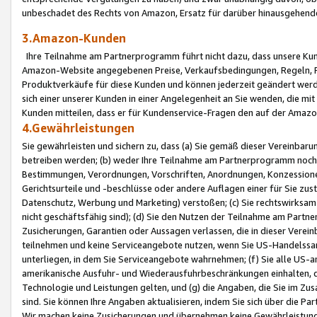
unbeschadet des Rechts von Amazon, Ersatz für darüber hinausgehen
3.Amazon-Kunden
Ihre Teilnahme am Partnerprogramm führt nicht dazu, dass unsere Kun
Amazon-Website angegebenen Preise, Verkaufsbedingungen, Regeln, Ri
Produktverkäufe für diese Kunden und können jederzeit geändert werde
sich einer unserer Kunden in einer Angelegenheit an Sie wenden, die 
Kunden mitteilen, dass er für Kundenservice-Fragen den auf der Ama
4.Gewährleistungen
Sie gewährleisten und sichern zu, dass (a) Sie gemäß dieser Vereinba
betreiben werden; (b) weder Ihre Teilnahme am Partnerprogramm noch d
Bestimmungen, Verordnungen, Vorschriften, Anordnungen, Konzessionen,
Gerichtsurteile und -beschlüsse oder andere Auflagen einer für Sie zu
Datenschutz, Werbung und Marketing) verstoßen; (c) Sie rechtswirksam 
nicht geschäftsfähig sind); (d) Sie den Nutzen der Teilnahme am Partne
Zusicherungen, Garantien oder Aussagen verlassen, die in dieser Verein
teilnehmen und keine Serviceangebote nutzen, wenn Sie US-Handelssa
unterliegen, in dem Sie Serviceangebote wahrnehmen; (f) Sie alle US
amerikanische Ausfuhr- und Wiederausfuhrbeschränkungen einhalten, 
Technologie und Leistungen gelten, und (g) die Angaben, die Sie im 
sind. Sie können Ihre Angaben aktualisieren, indem Sie sich über die 
Wir machen keine Zusicherungen und übernehmen keine Gewährleistun