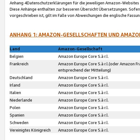
Anhang 4Datenschutzerklärungen für die jeweiligen Amazon-Websites
Diese Anhänge enthalten zur besseren Übersicht Übersetzungen. Sofe
vorgeschrieben ist, gilt im Falle von Abweichungen die englische Fass
ANHANG 1: AMAZON-GESELLSCHAFTEN UND AMAZO
Land
Amazon-Gesellschaft
Belgien
Amazon Europe Core S.à r.l.
Frankreich
Amazon Europe Core S.à r.l.(oder Amazon Fr
entsprechend der Mitteilung)
Deutschland
Amazon Europe Core S.à r.l.
Irland
Amazon Europe Core S.à r.l.
Italien
Amazon Europe Core S.à r.l.
Niederlande
Amazon Europe Core S.à r.l.
Polen
Amazon Europe Core S.à r.l.
Spanien
Amazon Europe Core S.à r.l.
Schweden
Amazon Europe Core S.à r.l.
Vereinigtes Königreich
Amazon Europe Core S.à r.l.