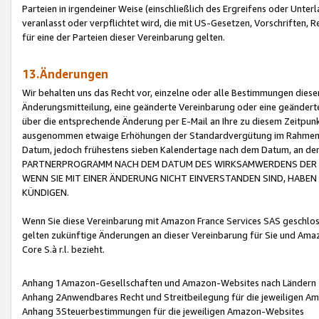
Parteien in irgendeiner Weise (einschließlich des Ergreifens oder Unt
veranlasst oder verpflichtet wird, die mit US-Gesetzen, Vorschriften,
für eine der Parteien dieser Vereinbarung gelten.
13.Änderungen
Wir behalten uns das Recht vor, einzelne oder alle Bestimmungen diese
Änderungsmitteilung, eine geänderte Vereinbarung oder eine geänderte 
über die entsprechende Änderung per E-Mail an Ihre zu diesem Zeitpun
ausgenommen etwaige Erhöhungen der Standardvergütung im Rahmen
Datum, jedoch frühestens sieben Kalendertage nach dem Datum, an de
PARTNERPROGRAMM NACH DEM DATUM DES WIRKSAMWERDENS DER Ä
WENN SIE MIT EINER ÄNDERUNG NICHT EINVERSTANDEN SIND, HABEN S
KÜNDIGEN.
Wenn Sie diese Vereinbarung mit Amazon France Services SAS geschlo
gelten zukünftige Änderungen an dieser Vereinbarung für Sie und Ama
Core S.à r.l. bezieht.
Anhang 1Amazon-Gesellschaften und Amazon-Websites nach Ländern
Anhang 2Anwendbares Recht und Streitbeilegung für die jeweiligen 
Anhang 3Steuerbestimmungen für die jeweiligen Amazon-Websites