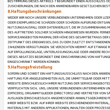
BESTIMMUNG DIESES ARTIKELS 7 BEGRÜNDET EINEN AUSSCHLUSS 
ZUSICHERUNGEN, DIE NACH DEN ANWENDBAREN GESETZLICHEN BE
8.Haftungsbeschränkungen
WEDER WIR NOCH UNSERE VERBUNDENEN UNTERNEHMEN ODER LIZEN
ODER EXEMPLARISCHE SCHÄDEN ODER SCHÄDEN AUFGRUND ENTGANG
NUTZUNGSAUSFALL ODER DATENVERLUST, DIE IM ZUSAMMENHANG MI
DES AUFTRETENS SOLCHER SCHÄDEN HINGEWIESEN WURDEN. FERN
SERVICEANGEBOTEN MAXIMAL DER HÖHE DES GESAMTBETRAGS DER 
ZEITPUNKT DES EREIGNISSES, DAS ZU DEM ZULETZT ENTSTANDENE
ZAHLENDEN VERGÜTUNGEN. SIE VERZICHTEN HIERMIT AUF ETWAIGE 
AUF ERFÜLLUNGSKLAGE, UNTERLASSUNGSKLAGE ODER ANDERE RECHT
DIESES ABSATZES BEGRÜNDET EINE EINSCHRÄNKUNG VON HAFTUNG
EINGESCHRÄNKT WERDEN KÖNNEN.
9.Haftungsfreistellung
SOFERN UND SOWEIT EIN HAFTUNGSAUSSCHLUSS NACH DEN ANWENDB
HAFTUNG FÜR ANGELEGENHEITEN AUS, DIE UNMITTELBAR ODER MITT
WEBSITE (EINSCHLIESSLICH IHRER NUTZUNG DER SERVICEANGEBOTE)
VERPFLICHTEN SICH, UNS, UNSERE VERBUNDENEN UNTERNEHMEN UN
(OFFICERS), ORGANMITGLIEDER (DIRECTORS) UND VERTRETER VON 
AUSLAGEN (EINSCHLIESSLICH ANGEMESSENER ANWALTSGEBÜHREN) FR
IHRER WEBSITE BZW. AUF IHRER WEBSITE ERSCHEINENDEM MATERIAL
MATERIALS MIT ANDEREN APPLIKATIONEN, INHALTEN ODER PROZESSE