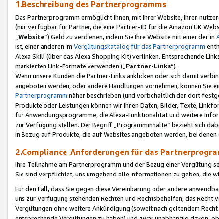
1.Beschreibung des Partnerprogramms
Das Partnerprogramm ermöglicht Ihnen, mit Ihrer Website, Ihren nutzer
(nur verfügbar für Partner, die eine Partner-ID für die Amazon UK We
„
Website
“) Geld zu verdienen, indem Sie Ihre Website mit einer der in
ist, einer anderen im
Vergütungskatalog für das Partnerprogramm
enth
Alexa Skill (über das Alexa Shopping Kit) verlinken. Entsprechende Lin
markierten Link-Formate verwenden („
Partner-Links
“).
Wenn unsere Kunden die Partner-Links anklicken oder sich damit verbi
angeboten werden, oder andere Handlungen vornehmen, können Sie eine
Partnerprogramm
näher beschrieben (und vorbehaltlich der dort festg
Produkte oder Leistungen können wir Ihnen Daten, Bilder, Texte, Linkfo
für Anwendungsprogramme, die Alexa-Funktionalität und weitere Inf
zur Verfügung stellen. Der Begriff „Programminhalte“ bezieht sich dabe
in Bezug auf Produkte, die auf Websites angeboten werden, bei denen 
2.Compliance-Anforderungen für das Partnerprog
Ihre Teilnahme am Partnerprogramm und der Bezug einer Vergütung setz
Sie sind verpflichtet, uns umgehend alle Informationen zu geben, die w
Für den Fall, dass Sie gegen diese Vereinbarung oder andere anwendba
uns zur Verfügung stehenden Rechten und Rechtsbehelfen, das Recht vo
Vergütungen ohne weitere Ankündigung (soweit nach geltendem Recht z
entsprechende Vergütungen zu haben) und zwar unabhängig davon, ob 