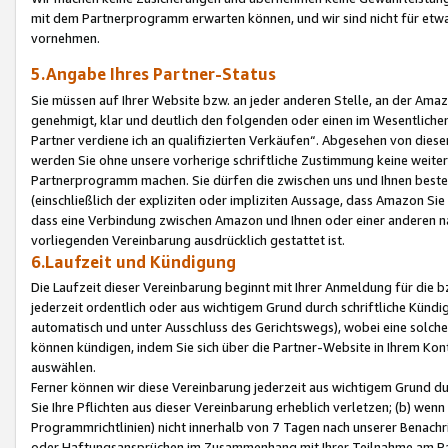
mit dem Partnerprogramm erwarten können, und wir sind nicht für etwa
vornehmen.
5.Angabe Ihres Partner-Status
Sie müssen auf Ihrer Website bzw. an jeder anderen Stelle, an der Am
genehmigt, klar und deutlich den folgenden oder einen im Wesentlichen
Partner verdiene ich an qualifizierten Verkäufen“. Abgesehen von die
werden Sie ohne unsere vorherige schriftliche Zustimmung keine weite
Partnerprogramm machen. Sie dürfen die zwischen uns und Ihnen best
(einschließlich der expliziten oder impliziten Aussage, dass Amazon Si
dass eine Verbindung zwischen Amazon und Ihnen oder einer anderen natü
vorliegenden Vereinbarung ausdrücklich gestattet ist.
6.Laufzeit und Kündigung
Die Laufzeit dieser Vereinbarung beginnt mit Ihrer Anmeldung für die 
jederzeit ordentlich oder aus wichtigem Grund durch schriftliche Kündi
automatisch und unter Ausschluss des Gerichtswegs), wobei eine solch
können kündigen, indem Sie sich über die Partner-Website in Ihrem Ko
auswählen.
Ferner können wir diese Vereinbarung jederzeit aus wichtigem Grund dur
Sie Ihre Pflichten aus dieser Vereinbarung erheblich verletzen; (b) wen
Programmrichtlinien) nicht innerhalb von 7 Tagen nach unserer Benachr
oder Haftungsansprüchen im Zusammenhang mit Ihrer Teilnahme am Pa