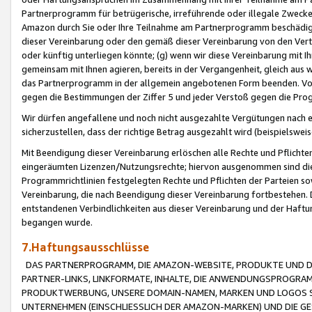
Partnerprogramm für betrügerische, irreführende oder illegale Zwecke
Amazon durch Sie oder Ihre Teilnahme am Partnerprogramm beschädig
dieser Vereinbarung oder den gemäß dieser Vereinbarung von den Vertr
oder künftig unterliegen könnte; (g) wenn wir diese Vereinbarung mit I
gemeinsam mit Ihnen agieren, bereits in der Vergangenheit, gleich aus
das Partnerprogramm in der allgemein angebotenen Form beenden. Vors
gegen die Bestimmungen der Ziffer 5 und jeder Verstoß gegen die Prog
Wir dürfen angefallene und noch nicht ausgezahlte Vergütungen nach 
sicherzustellen, dass der richtige Betrag ausgezahlt wird (beispielsw
Mit Beendigung dieser Vereinbarung erlöschen alle Rechte und Pflichte
eingeräumten Lizenzen/Nutzungsrechte; hiervon ausgenommen sind die in 
Programmrichtlinien festgelegten Rechte und Pflichten der Parteien sow
Vereinbarung, die nach Beendigung dieser Vereinbarung fortbestehen. D
entstandenen Verbindlichkeiten aus dieser Vereinbarung und der Haft
begangen wurde.
7.Haftungsausschlüsse
DAS PARTNERPROGRAMM, DIE AMAZON-WEBSITE, PRODUKTE UND DI
PARTNER-LINKS, LINKFORMATE, INHALTE, DIE ANWENDUNGSPROGR
PRODUKTWERBUNG, UNSERE DOMAIN-NAMEN, MARKEN UND LOGOS S
UNTERNEHMEN (EINSCHLIESSLICH DER AMAZON-MARKEN) UND DIE GE