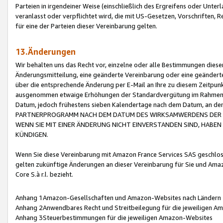
Parteien in irgendeiner Weise (einschließlich des Ergreifens oder Unt
veranlasst oder verpflichtet wird, die mit US-Gesetzen, Vorschriften,
für eine der Parteien dieser Vereinbarung gelten.
13.Änderungen
Wir behalten uns das Recht vor, einzelne oder alle Bestimmungen diese
Änderungsmitteilung, eine geänderte Vereinbarung oder eine geänderte 
über die entsprechende Änderung per E-Mail an Ihre zu diesem Zeitpun
ausgenommen etwaige Erhöhungen der Standardvergütung im Rahmen
Datum, jedoch frühestens sieben Kalendertage nach dem Datum, an de
PARTNERPROGRAMM NACH DEM DATUM DES WIRKSAMWERDENS DER Ä
WENN SIE MIT EINER ÄNDERUNG NICHT EINVERSTANDEN SIND, HABEN S
KÜNDIGEN.
Wenn Sie diese Vereinbarung mit Amazon France Services SAS geschlo
gelten zukünftige Änderungen an dieser Vereinbarung für Sie und Ama
Core S.à r.l. bezieht.
Anhang 1Amazon-Gesellschaften und Amazon-Websites nach Ländern
Anhang 2Anwendbares Recht und Streitbeilegung für die jeweiligen 
Anhang 3Steuerbestimmungen für die jeweiligen Amazon-Websites