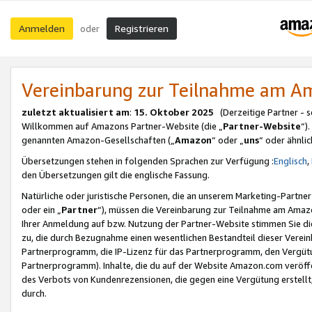
Anmelden
Registrieren
oder
Vereinbarung zur Teilnahme am 
zuletzt aktualisiert am
:
15. Oktober 2025
(Derzeitige Partner - 
Willkommen auf Amazons Partner-Website (die „
Partner-Website
“)
genannten Amazon-Gesellschaften („
Amazon
“ oder „
uns
“ oder ähnli
Übersetzungen stehen in folgenden Sprachen zur Verfügung :
Englisch
,
den Übersetzungen gilt die englische Fassung.
Natürliche oder juristische Personen, die an unserem Marketing-Partn
oder ein „
Partner
“), müssen die Vereinbarung zur Teilnahme am Ama
Ihrer Anmeldung auf bzw. Nutzung der Partner-Website stimmen Sie die
zu, die durch Bezugnahme einen wesentlichen Bestandteil dieser Verei
Partnerprogramm, die IP-Lizenz für das Partnerprogramm, den Vergütu
Partnerprogramm). Inhalte, die du auf der Website Amazon.com veröffe
des Verbots von Kundenrezensionen, die gegen eine Vergütung erstellt, 
durch.