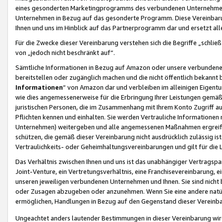
eines gesonderten Marketingprogramms des verbundenen Unternehmens
Unternehmen in Bezug auf das gesonderte Programm. Diese Vereinbarung
Ihnen und uns im Hinblick auf das Partnerprogramm dar und ersetzt al
Für die Zwecke dieser Vereinbarung verstehen sich die Begriffe „schließ
von „jedoch nicht beschränkt auf“.
Sämtliche Informationen in Bezug auf Amazon oder unsere verbunde
bereitstellen oder zugänglich machen und die nicht öffentlich bekannt bz
Informationen
“ von Amazon dar und verbleiben im alleinigen Eigent
wie dies angemessenerweise für die Erbringung Ihrer Leistungen gemäß d
juristischen Personen, die im Zusammenhang mit Ihrem Konto Zugriff au
Pflichten kennen und einhalten. Sie werden Vertrauliche Informationen 
Unternehmen) weitergeben und alle angemessenen Maßnahmen ergreifen
schützen, die gemäß dieser Vereinbarung nicht ausdrücklich zulässig is
Vertraulichkeits- oder Geheimhaltungsvereinbarungen und gilt für die
Das Verhältnis zwischen Ihnen und uns ist das unabhängiger Vertragspa
Joint-Venture, ein Vertretungsverhältnis, eine Franchisevereinbarung, 
unseren jeweiligen verbundenen Unternehmen und Ihnen. Sie sind ni
oder Zusagen abzugeben oder anzunehmen. Wenn Sie eine andere natürli
ermöglichen, Handlungen in Bezug auf den Gegenstand dieser Vereinbar
Ungeachtet anders lautender Bestimmungen in dieser Vereinbarung wird