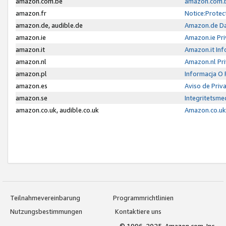
amazon.com.be
amazon.com.b
amazon.fr
Notice:Protec
amazon.de, audible.de
Amazon.de Da
amazon.ie
Amazon.ie Pri
amazon.it
Amazon.it Inf
amazon.nl
Amazon.nl Pri
amazon.pl
Informacja O
amazon.es
Aviso de Priv
amazon.se
Integritetsm
amazon.co.uk, audible.co.uk
Amazon.co.uk 
Teilnahmevereinbarung
Programmrichtlinien
Nutzungsbestimmungen
Kontaktiere uns