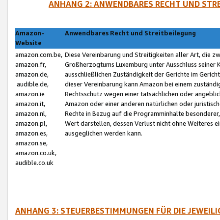
ANHANG 2: ANWENDBARES RECHT UND STRE
Amazon-
Anwendbares Recht und Streitbeilegung
Website
amazon.com.be,
Diese Vereinbarung und Streitigkeiten aller Art, die 
amazon.fr,
Großherzogtums Luxemburg unter Ausschluss seiner Kol
amazon.de,
ausschließlichen Zuständigkeit der Gerichte im Geri
audible.de,
dieser Vereinbarung kann Amazon bei einem zuständig
amazon.ie
Rechtsschutz wegen einer tatsächlichen oder angebli
amazon.it,
Amazon oder einer anderen natürlichen oder juristisc
amazon.nl,
Rechte in Bezug auf die Programminhalte besonderer,
amazon.pl,
Wert darstellen, dessen Verlust nicht ohne Weiteres e
amazon.es,
ausgeglichen werden kann.
amazon.se,
amazon.co.uk,
audible.co.uk
ANHANG 3: STEUERBESTIMMUNGEN FÜR DIE JEWEIL