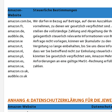
Amazon-
Steuerliche Bestimmungen
Website
amazon.com.be,
Wir dürfen in Bezug auf Beträge, auf deren Auszahlun
amazon.fr,
vornehmen, zu denen wir gesetzlich verpflichtet sind
amazon.de,
stellen die vollständige Zahlung und Abgeltung der 
audible.de,
gelegentlich steuerlich relevante Informationen von I
amazon.ie
Anfrage nicht vorlegen, können wir (kumulativ zu de
amazon.it,
Vergütung so lange einbehalten, bis Sie uns diese Inf
amazon.nl,
dass wir Sie betreffend nicht zur Einholung steuerlich 
amazon.pl,
könnten Sie gesetzlich verpflichtet sein, Amazon Meh
amazon.es,
Anforderungen an eine gültige MwSt.-Rechnung erfüllt
amazon.se,
zahlen.
amazon.co.uk,
audible.co.uk
ANHANG 4: DATENSCHUTZERKLÄRUNG FÜR DIE JEWE
Amazon-Website
Datenschutz