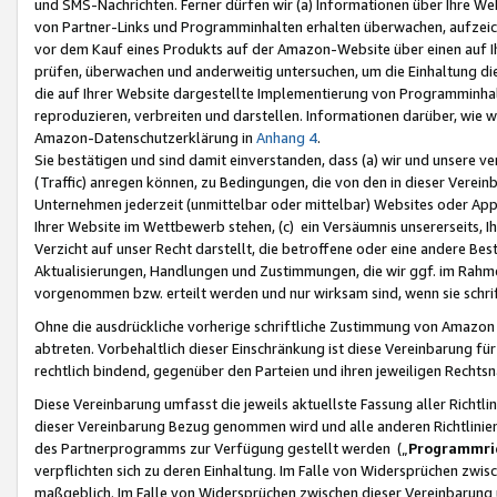
und SMS-Nachrichten. Ferner dürfen wir (a) Informationen über Ihre We
von Partner-Links und Programminhalten erhalten überwachen, aufzei
vor dem Kauf eines Produkts auf der Amazon-Website über einen auf Ih
prüfen, überwachen und anderweitig untersuchen, um die Einhaltung dies
die auf Ihrer Website dargestellte Implementierung von Programminhalt
reproduzieren, verbreiten und darstellen. Informationen darüber, wie w
Amazon-Datenschutzerklärung in
Anhang 4
.
Sie bestätigen und sind damit einverstanden, dass (a) wir und unsere 
(Traffic) anregen können, zu Bedingungen, die von den in dieser Vere
Unternehmen jederzeit (unmittelbar oder mittelbar) Websites oder Appl
Ihrer Website im Wettbewerb stehen, (c) ein Versäumnis unsererseits, I
Verzicht auf unser Recht darstellt, die betroffene oder eine andere B
Aktualisierungen, Handlungen und Zustimmungen, die wir ggf. im Rahme
vorgenommen bzw. erteilt werden und nur wirksam sind, wenn sie schri
Ohne die ausdrückliche vorherige schriftliche Zustimmung von Amazon
abtreten. Vorbehaltlich dieser Einschränkung ist diese Vereinbarung f
rechtlich bindend, gegenüber den Parteien und ihren jeweiligen Rech
Diese Vereinbarung umfasst die jeweils aktuellste Fassung aller Richtli
dieser Vereinbarung Bezug genommen wird und alle anderen Richtlinie
des Partnerprogramms zur Verfügung gestellt werden („
Programmric
verpflichten sich zu deren Einhaltung. Im Falle von Widersprüchen zwi
maßgeblich. Im Falle von Widersprüchen zwischen dieser Vereinbarun