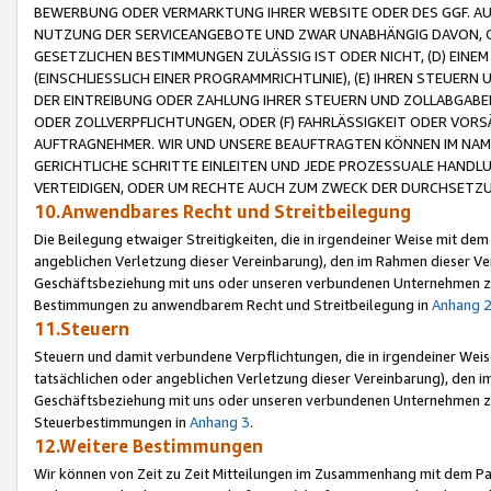
BEWERBUNG ODER VERMARKTUNG IHRER WEBSITE ODER DES GGF. AUF 
NUTZUNG DER SERVICEANGEBOTE UND ZWAR UNABHÄNGIG DAVON, O
GESETZLICHEN BESTIMMUNGEN ZULÄSSIG IST ODER NICHT, (D) EINE
(EINSCHLIESSLICH EINER PROGRAMMRICHTLINIE), (E) IHREN STEUER
DER EINTREIBUNG ODER ZAHLUNG IHRER STEUERN UND ZOLLABGAB
ODER ZOLLVERPFLICHTUNGEN, ODER (F) FAHRLÄSSIGKEIT ODER VORS
AUFTRAGNEHMER. WIR UND UNSERE BEAUFTRAGTEN KÖNNEN IM NAME
GERICHTLICHE SCHRITTE EINLEITEN UND JEDE PROZESSUALE HAND
VERTEIDIGEN, ODER UM RECHTE AUCH ZUM ZWECK DER DURCHSETZU
10.Anwendbares Recht und Streitbeilegung
Die Beilegung etwaiger Streitigkeiten, die in irgendeiner Weise mit de
angeblichen Verletzung dieser Vereinbarung), den im Rahmen dieser Ve
Geschäftsbeziehung mit uns oder unseren verbundenen Unternehmen zu
Bestimmungen zu anwendbarem Recht und Streitbeilegung in
Anhang 
11.Steuern
Steuern und damit verbundene Verpflichtungen, die in irgendeiner Wei
tatsächlichen oder angeblichen Verletzung dieser Vereinbarung), den 
Geschäftsbeziehung mit uns oder unseren verbundenen Unternehmen z
Steuerbestimmungen in
Anhang 3
.
12.Weitere Bestimmungen
Wir können von Zeit zu Zeit Mitteilungen im Zusammenhang mit dem Par