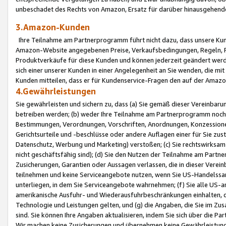
unbeschadet des Rechts von Amazon, Ersatz für darüber hinausgehen
3.Amazon-Kunden
Ihre Teilnahme am Partnerprogramm führt nicht dazu, dass unsere Kun
Amazon-Website angegebenen Preise, Verkaufsbedingungen, Regeln, Ri
Produktverkäufe für diese Kunden und können jederzeit geändert werde
sich einer unserer Kunden in einer Angelegenheit an Sie wenden, die 
Kunden mitteilen, dass er für Kundenservice-Fragen den auf der Ama
4.Gewährleistungen
Sie gewährleisten und sichern zu, dass (a) Sie gemäß dieser Vereinba
betreiben werden; (b) weder Ihre Teilnahme am Partnerprogramm noch d
Bestimmungen, Verordnungen, Vorschriften, Anordnungen, Konzessionen,
Gerichtsurteile und -beschlüsse oder andere Auflagen einer für Sie zu
Datenschutz, Werbung und Marketing) verstoßen; (c) Sie rechtswirksam 
nicht geschäftsfähig sind); (d) Sie den Nutzen der Teilnahme am Partne
Zusicherungen, Garantien oder Aussagen verlassen, die in dieser Verein
teilnehmen und keine Serviceangebote nutzen, wenn Sie US-Handelssa
unterliegen, in dem Sie Serviceangebote wahrnehmen; (f) Sie alle US
amerikanische Ausfuhr- und Wiederausfuhrbeschränkungen einhalten, 
Technologie und Leistungen gelten, und (g) die Angaben, die Sie im 
sind. Sie können Ihre Angaben aktualisieren, indem Sie sich über die 
Wir machen keine Zusicherungen und übernehmen keine Gewährleistun