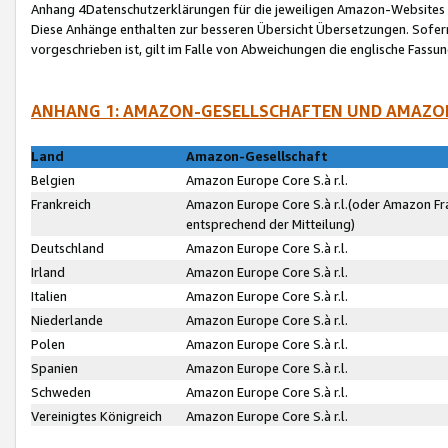
Anhang 4Datenschutzerklärungen für die jeweiligen Amazon-Websites
Diese Anhänge enthalten zur besseren Übersicht Übersetzungen. Sofe
vorgeschrieben ist, gilt im Falle von Abweichungen die englische Fass
ANHANG 1: AMAZON-GESELLSCHAFTEN UND AMAZO
Land
Amazon-Gesellschaft
Belgien
Amazon Europe Core S.à r.l.
Frankreich
Amazon Europe Core S.à r.l.(oder Amazon Fr
entsprechend der Mitteilung)
Deutschland
Amazon Europe Core S.à r.l.
Irland
Amazon Europe Core S.à r.l.
Italien
Amazon Europe Core S.à r.l.
Niederlande
Amazon Europe Core S.à r.l.
Polen
Amazon Europe Core S.à r.l.
Spanien
Amazon Europe Core S.à r.l.
Schweden
Amazon Europe Core S.à r.l.
Vereinigtes Königreich
Amazon Europe Core S.à r.l.