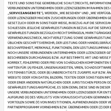
TEXTE UND SONSTIGE GEWERBLICHE SCHUTZRECHTE, INFORMATIONE
VERBUNDENEN UNTERNEHMEN ODER LIZENZGEBERN IM RAHMEN DES
„
SERVICEANGEBOTE
“), WERDEN „WIE BESEHEN“ UND „WIE VERFÜ
ODER LIZENZGEBER MACHEN ZUSICHERUNGEN ODER ÜBERNEHMEN GEW
GESETZLICH ODER IN SONSTIGER WEISE, IN BEZUG AUF DIE SERVI
SCHLIESSEN JEGLICHE GEWÄHRLEISTUNGEN IN BEZUG AUF DIE SERVI
GEWÄHRLEISTUNGEN BEZÜGLICH RECHTSMÄNGELN, MARKTGÄNGIGKEIT
VERWENDUNGSZWECK, NICHTVERLETZUNG SOWIE GEWÄHRLEISTUNGEN 
ÜBLICHEN GESCHÄFTSVERKEHR, DER LEISTUNG ODER HANDELSBRÄUCH
BESCHAFFENHEIT, MERKMALE, FUNKTIONEN, DEN LEISTUNGSUMFANG 
NOCH UNSERE VERBUNDENEN UNTERNEHMEN ODER LIZENZGEBER GEWÄ
BESCHRIEBEN DURCHGÄNGIG BZW. AUF BESTIMMTE ART UND WEISE
KORREKT, FEHLERFREI ODER FREI VON SCHÄDLICHEN KOMPONENTEN
HAFTEN FÜR: (A) FEHLER, UNGENAUIGKEITEN, VIREN, SCHADSOFTW
SYSTEMABSTÜRZE; ODER (B) UNBERECHTIGTE ZUGRIFFE AUF BZW. 
WEBSITE ODER VON DATEN, BILDERN, TEXTEN ODER SONSTIGEN INF
ODER EINER ANDEREN NATÜRLICHEN ODER JURISTISCHEN PERSON OD
GEWÄHRLEISTUNGSANSPRÜCHE, ES SEIN DENN, DIESE SIND IN DIES
UNSERE VERBUNDENEN UNTERNEHMEN ODER LIZENZGEBER FÜR EN
AUFGRUND (X) DES VERLUSTS VON VORAUSSICHTLICHEN GEWINNEN
VORTEILEN SOWIE (Y) VON INVESTITIONEN, AUFWENDUNGEN ODER VE
PARTNERPROGRAMM VORNEHMEN BZW. ÜBERNEHMEN ODER (Z) DER 