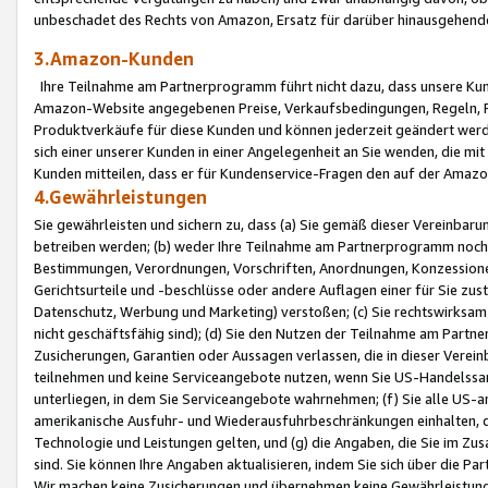
unbeschadet des Rechts von Amazon, Ersatz für darüber hinausgehen
3.Amazon-Kunden
Ihre Teilnahme am Partnerprogramm führt nicht dazu, dass unsere Kun
Amazon-Website angegebenen Preise, Verkaufsbedingungen, Regeln, Ri
Produktverkäufe für diese Kunden und können jederzeit geändert werde
sich einer unserer Kunden in einer Angelegenheit an Sie wenden, die 
Kunden mitteilen, dass er für Kundenservice-Fragen den auf der Ama
4.Gewährleistungen
Sie gewährleisten und sichern zu, dass (a) Sie gemäß dieser Vereinba
betreiben werden; (b) weder Ihre Teilnahme am Partnerprogramm noch d
Bestimmungen, Verordnungen, Vorschriften, Anordnungen, Konzessionen,
Gerichtsurteile und -beschlüsse oder andere Auflagen einer für Sie zu
Datenschutz, Werbung und Marketing) verstoßen; (c) Sie rechtswirksam 
nicht geschäftsfähig sind); (d) Sie den Nutzen der Teilnahme am Partne
Zusicherungen, Garantien oder Aussagen verlassen, die in dieser Verein
teilnehmen und keine Serviceangebote nutzen, wenn Sie US-Handelssa
unterliegen, in dem Sie Serviceangebote wahrnehmen; (f) Sie alle US
amerikanische Ausfuhr- und Wiederausfuhrbeschränkungen einhalten, 
Technologie und Leistungen gelten, und (g) die Angaben, die Sie im 
sind. Sie können Ihre Angaben aktualisieren, indem Sie sich über die 
Wir machen keine Zusicherungen und übernehmen keine Gewährleistun