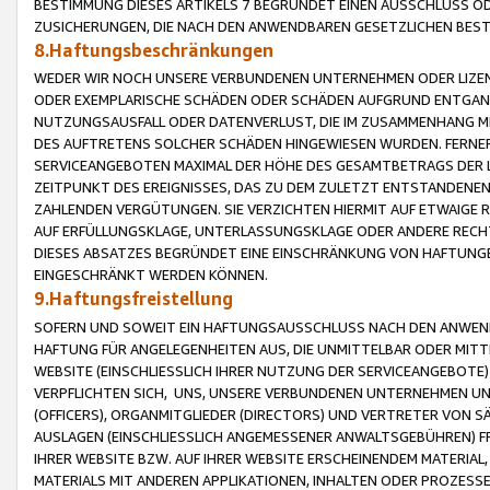
BESTIMMUNG DIESES ARTIKELS 7 BEGRÜNDET EINEN AUSSCHLUSS 
ZUSICHERUNGEN, DIE NACH DEN ANWENDBAREN GESETZLICHEN BE
8.Haftungsbeschränkungen
WEDER WIR NOCH UNSERE VERBUNDENEN UNTERNEHMEN ODER LIZEN
ODER EXEMPLARISCHE SCHÄDEN ODER SCHÄDEN AUFGRUND ENTGANG
NUTZUNGSAUSFALL ODER DATENVERLUST, DIE IM ZUSAMMENHANG MI
DES AUFTRETENS SOLCHER SCHÄDEN HINGEWIESEN WURDEN. FERN
SERVICEANGEBOTEN MAXIMAL DER HÖHE DES GESAMTBETRAGS DER 
ZEITPUNKT DES EREIGNISSES, DAS ZU DEM ZULETZT ENTSTANDENE
ZAHLENDEN VERGÜTUNGEN. SIE VERZICHTEN HIERMIT AUF ETWAIGE 
AUF ERFÜLLUNGSKLAGE, UNTERLASSUNGSKLAGE ODER ANDERE RECHT
DIESES ABSATZES BEGRÜNDET EINE EINSCHRÄNKUNG VON HAFTUNG
EINGESCHRÄNKT WERDEN KÖNNEN.
9.Haftungsfreistellung
SOFERN UND SOWEIT EIN HAFTUNGSAUSSCHLUSS NACH DEN ANWENDB
HAFTUNG FÜR ANGELEGENHEITEN AUS, DIE UNMITTELBAR ODER MITT
WEBSITE (EINSCHLIESSLICH IHRER NUTZUNG DER SERVICEANGEBOTE)
VERPFLICHTEN SICH, UNS, UNSERE VERBUNDENEN UNTERNEHMEN UN
(OFFICERS), ORGANMITGLIEDER (DIRECTORS) UND VERTRETER VON 
AUSLAGEN (EINSCHLIESSLICH ANGEMESSENER ANWALTSGEBÜHREN) FR
IHRER WEBSITE BZW. AUF IHRER WEBSITE ERSCHEINENDEM MATERIAL
MATERIALS MIT ANDEREN APPLIKATIONEN, INHALTEN ODER PROZESSE