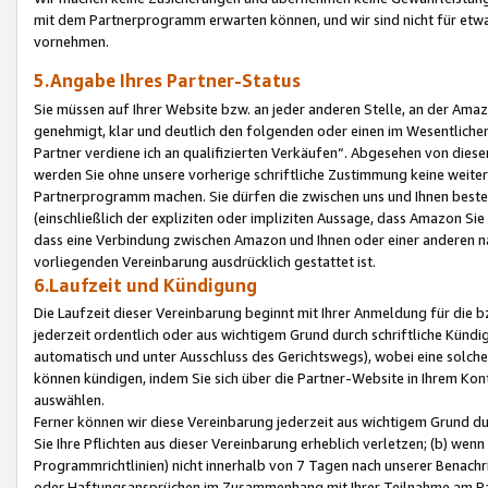
mit dem Partnerprogramm erwarten können, und wir sind nicht für etwa
vornehmen.
5.Angabe Ihres Partner-Status
Sie müssen auf Ihrer Website bzw. an jeder anderen Stelle, an der Am
genehmigt, klar und deutlich den folgenden oder einen im Wesentlichen
Partner verdiene ich an qualifizierten Verkäufen“. Abgesehen von die
werden Sie ohne unsere vorherige schriftliche Zustimmung keine weite
Partnerprogramm machen. Sie dürfen die zwischen uns und Ihnen best
(einschließlich der expliziten oder impliziten Aussage, dass Amazon Si
dass eine Verbindung zwischen Amazon und Ihnen oder einer anderen natü
vorliegenden Vereinbarung ausdrücklich gestattet ist.
6.Laufzeit und Kündigung
Die Laufzeit dieser Vereinbarung beginnt mit Ihrer Anmeldung für die 
jederzeit ordentlich oder aus wichtigem Grund durch schriftliche Kündi
automatisch und unter Ausschluss des Gerichtswegs), wobei eine solch
können kündigen, indem Sie sich über die Partner-Website in Ihrem Ko
auswählen.
Ferner können wir diese Vereinbarung jederzeit aus wichtigem Grund dur
Sie Ihre Pflichten aus dieser Vereinbarung erheblich verletzen; (b) wen
Programmrichtlinien) nicht innerhalb von 7 Tagen nach unserer Benachr
oder Haftungsansprüchen im Zusammenhang mit Ihrer Teilnahme am Pa