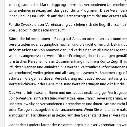
eines gesonderten Marketingprogramms des verbundenen Unternehmens
Unternehmen in Bezug auf das gesonderte Programm. Diese Vereinbarung
Ihnen und uns im Hinblick auf das Partnerprogramm dar und ersetzt al
Für die Zwecke dieser Vereinbarung verstehen sich die Begriffe „schließ
von „jedoch nicht beschränkt auf“.
Sämtliche Informationen in Bezug auf Amazon oder unsere verbunde
bereitstellen oder zugänglich machen und die nicht öffentlich bekannt bz
Informationen
“ von Amazon dar und verbleiben im alleinigen Eigent
wie dies angemessenerweise für die Erbringung Ihrer Leistungen gemäß d
juristischen Personen, die im Zusammenhang mit Ihrem Konto Zugriff au
Pflichten kennen und einhalten. Sie werden Vertrauliche Informationen 
Unternehmen) weitergeben und alle angemessenen Maßnahmen ergreifen
schützen, die gemäß dieser Vereinbarung nicht ausdrücklich zulässig is
Vertraulichkeits- oder Geheimhaltungsvereinbarungen und gilt für die
Das Verhältnis zwischen Ihnen und uns ist das unabhängiger Vertragspa
Joint-Venture, ein Vertretungsverhältnis, eine Franchisevereinbarung, 
unseren jeweiligen verbundenen Unternehmen und Ihnen. Sie sind ni
oder Zusagen abzugeben oder anzunehmen. Wenn Sie eine andere natürli
ermöglichen, Handlungen in Bezug auf den Gegenstand dieser Vereinbar
Ungeachtet anders lautender Bestimmungen in dieser Vereinbarung wird