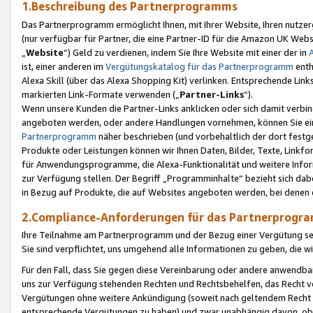
1.Beschreibung des Partnerprogramms
Das Partnerprogramm ermöglicht Ihnen, mit Ihrer Website, Ihren nutzer
(nur verfügbar für Partner, die eine Partner-ID für die Amazon UK We
„
Website
“) Geld zu verdienen, indem Sie Ihre Website mit einer der in
ist, einer anderen im
Vergütungskatalog für das Partnerprogramm
enth
Alexa Skill (über das Alexa Shopping Kit) verlinken. Entsprechende Lin
markierten Link-Formate verwenden („
Partner-Links
“).
Wenn unsere Kunden die Partner-Links anklicken oder sich damit verbi
angeboten werden, oder andere Handlungen vornehmen, können Sie eine
Partnerprogramm
näher beschrieben (und vorbehaltlich der dort festg
Produkte oder Leistungen können wir Ihnen Daten, Bilder, Texte, Linkfo
für Anwendungsprogramme, die Alexa-Funktionalität und weitere Inf
zur Verfügung stellen. Der Begriff „Programminhalte“ bezieht sich dabe
in Bezug auf Produkte, die auf Websites angeboten werden, bei denen 
2.Compliance-Anforderungen für das Partnerprog
Ihre Teilnahme am Partnerprogramm und der Bezug einer Vergütung setz
Sie sind verpflichtet, uns umgehend alle Informationen zu geben, die w
Für den Fall, dass Sie gegen diese Vereinbarung oder andere anwendba
uns zur Verfügung stehenden Rechten und Rechtsbehelfen, das Recht vo
Vergütungen ohne weitere Ankündigung (soweit nach geltendem Recht z
entsprechende Vergütungen zu haben) und zwar unabhängig davon, ob 