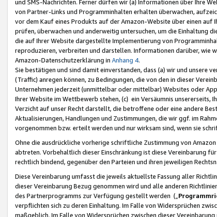
und SMS-Nachrichten. Ferner dürfen wir (a) Informationen über Ihre We
von Partner-Links und Programminhalten erhalten überwachen, aufzei
vor dem Kauf eines Produkts auf der Amazon-Website über einen auf Ih
prüfen, überwachen und anderweitig untersuchen, um die Einhaltung dies
die auf Ihrer Website dargestellte Implementierung von Programminhalt
reproduzieren, verbreiten und darstellen. Informationen darüber, wie w
Amazon-Datenschutzerklärung in
Anhang 4
.
Sie bestätigen und sind damit einverstanden, dass (a) wir und unsere 
(Traffic) anregen können, zu Bedingungen, die von den in dieser Vere
Unternehmen jederzeit (unmittelbar oder mittelbar) Websites oder Appl
Ihrer Website im Wettbewerb stehen, (c) ein Versäumnis unsererseits, I
Verzicht auf unser Recht darstellt, die betroffene oder eine andere B
Aktualisierungen, Handlungen und Zustimmungen, die wir ggf. im Rahme
vorgenommen bzw. erteilt werden und nur wirksam sind, wenn sie schri
Ohne die ausdrückliche vorherige schriftliche Zustimmung von Amazon
abtreten. Vorbehaltlich dieser Einschränkung ist diese Vereinbarung f
rechtlich bindend, gegenüber den Parteien und ihren jeweiligen Rech
Diese Vereinbarung umfasst die jeweils aktuellste Fassung aller Richtli
dieser Vereinbarung Bezug genommen wird und alle anderen Richtlinie
des Partnerprogramms zur Verfügung gestellt werden („
Programmric
verpflichten sich zu deren Einhaltung. Im Falle von Widersprüchen zwi
maßgeblich. Im Falle von Widersprüchen zwischen dieser Vereinbarun