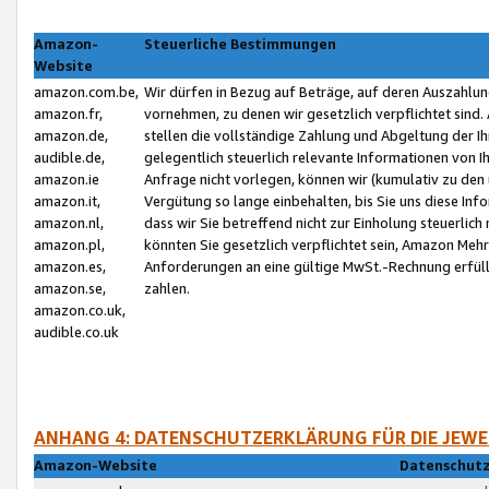
Amazon-
Steuerliche Bestimmungen
Website
amazon.com.be,
Wir dürfen in Bezug auf Beträge, auf deren Auszahlun
amazon.fr,
vornehmen, zu denen wir gesetzlich verpflichtet sind
amazon.de,
stellen die vollständige Zahlung und Abgeltung der 
audible.de,
gelegentlich steuerlich relevante Informationen von I
amazon.ie
Anfrage nicht vorlegen, können wir (kumulativ zu de
amazon.it,
Vergütung so lange einbehalten, bis Sie uns diese Inf
amazon.nl,
dass wir Sie betreffend nicht zur Einholung steuerlich 
amazon.pl,
könnten Sie gesetzlich verpflichtet sein, Amazon Meh
amazon.es,
Anforderungen an eine gültige MwSt.-Rechnung erfüllt
amazon.se,
zahlen.
amazon.co.uk,
audible.co.uk
ANHANG 4: DATENSCHUTZERKLÄRUNG FÜR DIE JEWE
Amazon-Website
Datenschutz