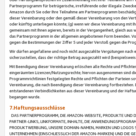
Partnerprogramm für betrügerische, irreführende oder illegale Zwecke
Amazon durch Sie oder Ihre Teilnahme am Partnerprogramm beschädig
dieser Vereinbarung oder den gemäß dieser Vereinbarung von den Vertr
oder künftig unterliegen könnte; (g) wenn wir diese Vereinbarung mit I
gemeinsam mit Ihnen agieren, bereits in der Vergangenheit, gleich aus
das Partnerprogramm in der allgemein angebotenen Form beenden. Vors
gegen die Bestimmungen der Ziffer 5 und jeder Verstoß gegen die Prog
Wir dürfen angefallene und noch nicht ausgezahlte Vergütungen nach 
sicherzustellen, dass der richtige Betrag ausgezahlt wird (beispielsw
Mit Beendigung dieser Vereinbarung erlöschen alle Rechte und Pflichte
eingeräumten Lizenzen/Nutzungsrechte; hiervon ausgenommen sind die in 
Programmrichtlinien festgelegten Rechte und Pflichten der Parteien sow
Vereinbarung, die nach Beendigung dieser Vereinbarung fortbestehen. D
entstandenen Verbindlichkeiten aus dieser Vereinbarung und der Haft
begangen wurde.
7.Haftungsausschlüsse
DAS PARTNERPROGRAMM, DIE AMAZON-WEBSITE, PRODUKTE UND DI
PARTNER-LINKS, LINKFORMATE, INHALTE, DIE ANWENDUNGSPROGR
PRODUKTWERBUNG, UNSERE DOMAIN-NAMEN, MARKEN UND LOGOS S
UNTERNEHMEN (EINSCHLIESSLICH DER AMAZON-MARKEN) UND DIE GE