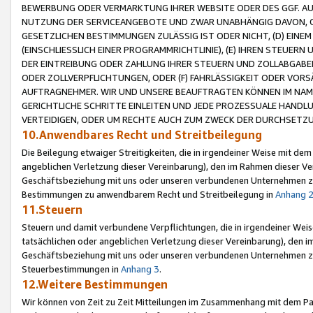
BEWERBUNG ODER VERMARKTUNG IHRER WEBSITE ODER DES GGF. AUF 
NUTZUNG DER SERVICEANGEBOTE UND ZWAR UNABHÄNGIG DAVON, O
GESETZLICHEN BESTIMMUNGEN ZULÄSSIG IST ODER NICHT, (D) EINE
(EINSCHLIESSLICH EINER PROGRAMMRICHTLINIE), (E) IHREN STEUER
DER EINTREIBUNG ODER ZAHLUNG IHRER STEUERN UND ZOLLABGAB
ODER ZOLLVERPFLICHTUNGEN, ODER (F) FAHRLÄSSIGKEIT ODER VORS
AUFTRAGNEHMER. WIR UND UNSERE BEAUFTRAGTEN KÖNNEN IM NAME
GERICHTLICHE SCHRITTE EINLEITEN UND JEDE PROZESSUALE HAND
VERTEIDIGEN, ODER UM RECHTE AUCH ZUM ZWECK DER DURCHSETZU
10.Anwendbares Recht und Streitbeilegung
Die Beilegung etwaiger Streitigkeiten, die in irgendeiner Weise mit de
angeblichen Verletzung dieser Vereinbarung), den im Rahmen dieser Ve
Geschäftsbeziehung mit uns oder unseren verbundenen Unternehmen zu
Bestimmungen zu anwendbarem Recht und Streitbeilegung in
Anhang 
11.Steuern
Steuern und damit verbundene Verpflichtungen, die in irgendeiner Wei
tatsächlichen oder angeblichen Verletzung dieser Vereinbarung), den 
Geschäftsbeziehung mit uns oder unseren verbundenen Unternehmen z
Steuerbestimmungen in
Anhang 3
.
12.Weitere Bestimmungen
Wir können von Zeit zu Zeit Mitteilungen im Zusammenhang mit dem Par