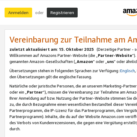
Anmelden
Registrieren
oder
Vereinbarung zur Teilnahme am 
zuletzt aktualisiert am
:
15. Oktober 2025
(Derzeitige Partner - 
Willkommen auf Amazons Partner-Website (die „
Partner-Website
“)
genannten Amazon-Gesellschaften („
Amazon
“ oder „
uns
“ oder ähnli
Übersetzungen stehen in folgenden Sprachen zur Verfügung :
Englisch
,
den Übersetzungen gilt die englische Fassung.
Natürliche oder juristische Personen, die an unserem Marketing-Partn
oder ein „
Partner
“), müssen die Vereinbarung zur Teilnahme am Ama
Ihrer Anmeldung auf bzw. Nutzung der Partner-Website stimmen Sie die
zu, die durch Bezugnahme einen wesentlichen Bestandteil dieser Verei
Partnerprogramm, die IP-Lizenz für das Partnerprogramm, den Vergütu
Partnerprogramm). Inhalte, die du auf der Website Amazon.com veröffe
des Verbots von Kundenrezensionen, die gegen eine Vergütung erstellt, 
durch.