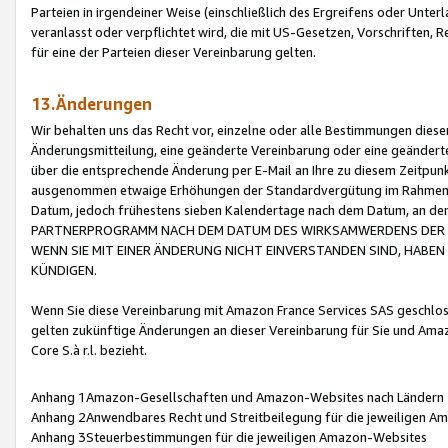
Parteien in irgendeiner Weise (einschließlich des Ergreifens oder Unt
veranlasst oder verpflichtet wird, die mit US-Gesetzen, Vorschriften,
für eine der Parteien dieser Vereinbarung gelten.
13.Änderungen
Wir behalten uns das Recht vor, einzelne oder alle Bestimmungen diese
Änderungsmitteilung, eine geänderte Vereinbarung oder eine geänderte 
über die entsprechende Änderung per E-Mail an Ihre zu diesem Zeitpun
ausgenommen etwaige Erhöhungen der Standardvergütung im Rahmen
Datum, jedoch frühestens sieben Kalendertage nach dem Datum, an de
PARTNERPROGRAMM NACH DEM DATUM DES WIRKSAMWERDENS DER Ä
WENN SIE MIT EINER ÄNDERUNG NICHT EINVERSTANDEN SIND, HABEN S
KÜNDIGEN.
Wenn Sie diese Vereinbarung mit Amazon France Services SAS geschlo
gelten zukünftige Änderungen an dieser Vereinbarung für Sie und Ama
Core S.à r.l. bezieht.
Anhang 1Amazon-Gesellschaften und Amazon-Websites nach Ländern
Anhang 2Anwendbares Recht und Streitbeilegung für die jeweiligen 
Anhang 3Steuerbestimmungen für die jeweiligen Amazon-Websites