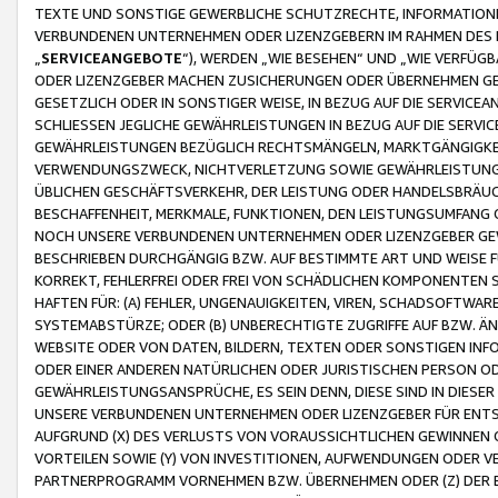
TEXTE UND SONSTIGE GEWERBLICHE SCHUTZRECHTE, INFORMATIONE
VERBUNDENEN UNTERNEHMEN ODER LIZENZGEBERN IM RAHMEN DES
„
SERVICEANGEBOTE
“), WERDEN „WIE BESEHEN“ UND „WIE VERFÜ
ODER LIZENZGEBER MACHEN ZUSICHERUNGEN ODER ÜBERNEHMEN GEW
GESETZLICH ODER IN SONSTIGER WEISE, IN BEZUG AUF DIE SERVI
SCHLIESSEN JEGLICHE GEWÄHRLEISTUNGEN IN BEZUG AUF DIE SERVI
GEWÄHRLEISTUNGEN BEZÜGLICH RECHTSMÄNGELN, MARKTGÄNGIGKEIT
VERWENDUNGSZWECK, NICHTVERLETZUNG SOWIE GEWÄHRLEISTUNGEN 
ÜBLICHEN GESCHÄFTSVERKEHR, DER LEISTUNG ODER HANDELSBRÄUCH
BESCHAFFENHEIT, MERKMALE, FUNKTIONEN, DEN LEISTUNGSUMFANG 
NOCH UNSERE VERBUNDENEN UNTERNEHMEN ODER LIZENZGEBER GEWÄ
BESCHRIEBEN DURCHGÄNGIG BZW. AUF BESTIMMTE ART UND WEISE
KORREKT, FEHLERFREI ODER FREI VON SCHÄDLICHEN KOMPONENTEN
HAFTEN FÜR: (A) FEHLER, UNGENAUIGKEITEN, VIREN, SCHADSOFTW
SYSTEMABSTÜRZE; ODER (B) UNBERECHTIGTE ZUGRIFFE AUF BZW. 
WEBSITE ODER VON DATEN, BILDERN, TEXTEN ODER SONSTIGEN INF
ODER EINER ANDEREN NATÜRLICHEN ODER JURISTISCHEN PERSON OD
GEWÄHRLEISTUNGSANSPRÜCHE, ES SEIN DENN, DIESE SIND IN DIES
UNSERE VERBUNDENEN UNTERNEHMEN ODER LIZENZGEBER FÜR EN
AUFGRUND (X) DES VERLUSTS VON VORAUSSICHTLICHEN GEWINNEN
VORTEILEN SOWIE (Y) VON INVESTITIONEN, AUFWENDUNGEN ODER VE
PARTNERPROGRAMM VORNEHMEN BZW. ÜBERNEHMEN ODER (Z) DER 