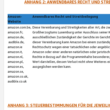
ANHANG 2: ANWENDBARES RECHT UND STRE
Amazon-
Anwendbares Recht und Streitbeilegung
Website
amazon.com.be,
Diese Vereinbarung und Streitigkeiten aller Art, die 
amazon.fr,
Großherzogtums Luxemburg unter Ausschluss seiner Kol
amazon.de,
ausschließlichen Zuständigkeit der Gerichte im Geri
audible.de,
dieser Vereinbarung kann Amazon bei einem zuständig
amazon.ie
Rechtsschutz wegen einer tatsächlichen oder angebli
amazon.it,
Amazon oder einer anderen natürlichen oder juristisc
amazon.nl,
Rechte in Bezug auf die Programminhalte besonderer,
amazon.pl,
Wert darstellen, dessen Verlust nicht ohne Weiteres e
amazon.es,
ausgeglichen werden kann.
amazon.se,
amazon.co.uk,
audible.co.uk
ANHANG 3: STEUERBESTIMMUNGEN FÜR DIE JEWEIL