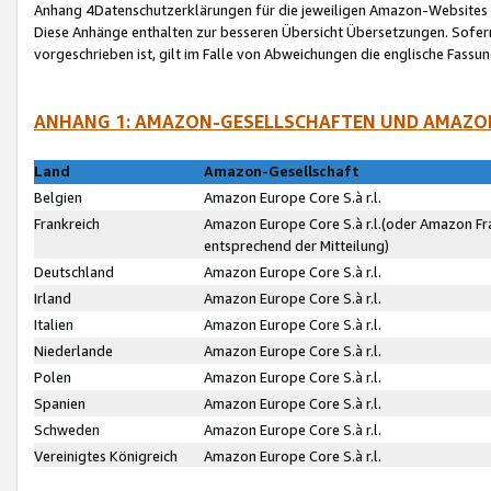
Anhang 4Datenschutzerklärungen für die jeweiligen Amazon-Websites
Diese Anhänge enthalten zur besseren Übersicht Übersetzungen. Sofe
vorgeschrieben ist, gilt im Falle von Abweichungen die englische Fass
ANHANG 1: AMAZON-GESELLSCHAFTEN UND AMAZO
Land
Amazon-Gesellschaft
Belgien
Amazon Europe Core S.à r.l.
Frankreich
Amazon Europe Core S.à r.l.(oder Amazon Fr
entsprechend der Mitteilung)
Deutschland
Amazon Europe Core S.à r.l.
Irland
Amazon Europe Core S.à r.l.
Italien
Amazon Europe Core S.à r.l.
Niederlande
Amazon Europe Core S.à r.l.
Polen
Amazon Europe Core S.à r.l.
Spanien
Amazon Europe Core S.à r.l.
Schweden
Amazon Europe Core S.à r.l.
Vereinigtes Königreich
Amazon Europe Core S.à r.l.