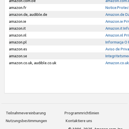
amazon.com.be
amazon.com.b
amazon.fr
Notice:Protec
amazon.de, audible.de
Amazon.de Da
amazon.ie
Amazon.ie Pri
amazon.it
Amazon.it Inf
amazon.nl
Amazon.nl Pri
amazon.pl
Informacja O
amazon.es
Aviso de Priv
amazon.se
Integritetsm
amazon.co.uk, audible.co.uk
Amazon.co.uk 
Teilnahmevereinbarung
Programmrichtlinien
Nutzungsbestimmungen
Kontaktiere uns