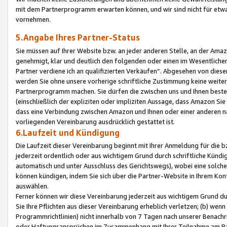
mit dem Partnerprogramm erwarten können, und wir sind nicht für etwa
vornehmen.
5.Angabe Ihres Partner-Status
Sie müssen auf Ihrer Website bzw. an jeder anderen Stelle, an der Am
genehmigt, klar und deutlich den folgenden oder einen im Wesentlichen
Partner verdiene ich an qualifizierten Verkäufen“. Abgesehen von die
werden Sie ohne unsere vorherige schriftliche Zustimmung keine weite
Partnerprogramm machen. Sie dürfen die zwischen uns und Ihnen best
(einschließlich der expliziten oder impliziten Aussage, dass Amazon Si
dass eine Verbindung zwischen Amazon und Ihnen oder einer anderen natü
vorliegenden Vereinbarung ausdrücklich gestattet ist.
6.Laufzeit und Kündigung
Die Laufzeit dieser Vereinbarung beginnt mit Ihrer Anmeldung für die 
jederzeit ordentlich oder aus wichtigem Grund durch schriftliche Kündi
automatisch und unter Ausschluss des Gerichtswegs), wobei eine solch
können kündigen, indem Sie sich über die Partner-Website in Ihrem Ko
auswählen.
Ferner können wir diese Vereinbarung jederzeit aus wichtigem Grund dur
Sie Ihre Pflichten aus dieser Vereinbarung erheblich verletzen; (b) wen
Programmrichtlinien) nicht innerhalb von 7 Tagen nach unserer Benachr
oder Haftungsansprüchen im Zusammenhang mit Ihrer Teilnahme am Pa