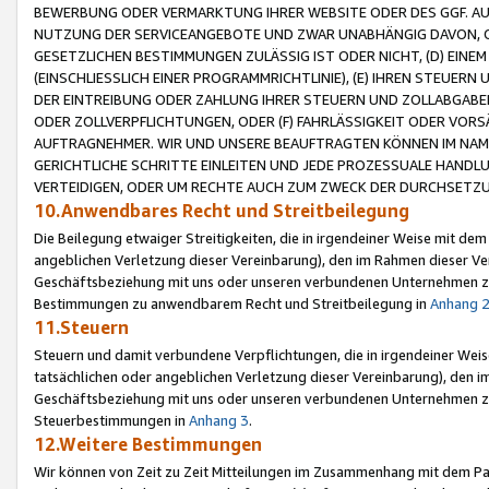
BEWERBUNG ODER VERMARKTUNG IHRER WEBSITE ODER DES GGF. AUF 
NUTZUNG DER SERVICEANGEBOTE UND ZWAR UNABHÄNGIG DAVON, O
GESETZLICHEN BESTIMMUNGEN ZULÄSSIG IST ODER NICHT, (D) EINE
(EINSCHLIESSLICH EINER PROGRAMMRICHTLINIE), (E) IHREN STEUER
DER EINTREIBUNG ODER ZAHLUNG IHRER STEUERN UND ZOLLABGAB
ODER ZOLLVERPFLICHTUNGEN, ODER (F) FAHRLÄSSIGKEIT ODER VORS
AUFTRAGNEHMER. WIR UND UNSERE BEAUFTRAGTEN KÖNNEN IM NAME
GERICHTLICHE SCHRITTE EINLEITEN UND JEDE PROZESSUALE HAND
VERTEIDIGEN, ODER UM RECHTE AUCH ZUM ZWECK DER DURCHSETZU
10.Anwendbares Recht und Streitbeilegung
Die Beilegung etwaiger Streitigkeiten, die in irgendeiner Weise mit de
angeblichen Verletzung dieser Vereinbarung), den im Rahmen dieser Ve
Geschäftsbeziehung mit uns oder unseren verbundenen Unternehmen zu
Bestimmungen zu anwendbarem Recht und Streitbeilegung in
Anhang 
11.Steuern
Steuern und damit verbundene Verpflichtungen, die in irgendeiner Wei
tatsächlichen oder angeblichen Verletzung dieser Vereinbarung), den 
Geschäftsbeziehung mit uns oder unseren verbundenen Unternehmen z
Steuerbestimmungen in
Anhang 3
.
12.Weitere Bestimmungen
Wir können von Zeit zu Zeit Mitteilungen im Zusammenhang mit dem Par