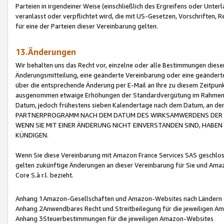
Parteien in irgendeiner Weise (einschließlich des Ergreifens oder Unt
veranlasst oder verpflichtet wird, die mit US-Gesetzen, Vorschriften,
für eine der Parteien dieser Vereinbarung gelten.
13.Änderungen
Wir behalten uns das Recht vor, einzelne oder alle Bestimmungen diese
Änderungsmitteilung, eine geänderte Vereinbarung oder eine geänderte 
über die entsprechende Änderung per E-Mail an Ihre zu diesem Zeitpun
ausgenommen etwaige Erhöhungen der Standardvergütung im Rahmen
Datum, jedoch frühestens sieben Kalendertage nach dem Datum, an de
PARTNERPROGRAMM NACH DEM DATUM DES WIRKSAMWERDENS DER Ä
WENN SIE MIT EINER ÄNDERUNG NICHT EINVERSTANDEN SIND, HABEN S
KÜNDIGEN.
Wenn Sie diese Vereinbarung mit Amazon France Services SAS geschlo
gelten zukünftige Änderungen an dieser Vereinbarung für Sie und Ama
Core S.à r.l. bezieht.
Anhang 1Amazon-Gesellschaften und Amazon-Websites nach Ländern
Anhang 2Anwendbares Recht und Streitbeilegung für die jeweiligen 
Anhang 3Steuerbestimmungen für die jeweiligen Amazon-Websites