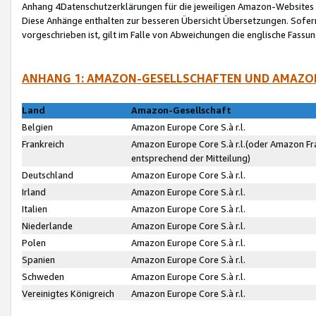
Anhang 4Datenschutzerklärungen für die jeweiligen Amazon-Websites
Diese Anhänge enthalten zur besseren Übersicht Übersetzungen. Sofe
vorgeschrieben ist, gilt im Falle von Abweichungen die englische Fass
ANHANG 1: AMAZON-GESELLSCHAFTEN UND AMAZO
Land
Amazon-Gesellschaft
Belgien
Amazon Europe Core S.à r.l.
Frankreich
Amazon Europe Core S.à r.l.(oder Amazon Fr
entsprechend der Mitteilung)
Deutschland
Amazon Europe Core S.à r.l.
Irland
Amazon Europe Core S.à r.l.
Italien
Amazon Europe Core S.à r.l.
Niederlande
Amazon Europe Core S.à r.l.
Polen
Amazon Europe Core S.à r.l.
Spanien
Amazon Europe Core S.à r.l.
Schweden
Amazon Europe Core S.à r.l.
Vereinigtes Königreich
Amazon Europe Core S.à r.l.