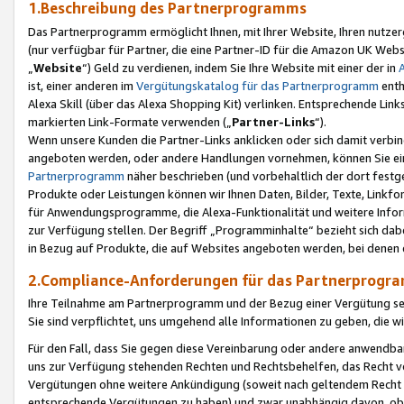
1.Beschreibung des Partnerprogramms
Das Partnerprogramm ermöglicht Ihnen, mit Ihrer Website, Ihren nutzer
(nur verfügbar für Partner, die eine Partner-ID für die Amazon UK We
„
Website
“) Geld zu verdienen, indem Sie Ihre Website mit einer der in
ist, einer anderen im
Vergütungskatalog für das Partnerprogramm
enth
Alexa Skill (über das Alexa Shopping Kit) verlinken. Entsprechende Lin
markierten Link-Formate verwenden („
Partner-Links
“).
Wenn unsere Kunden die Partner-Links anklicken oder sich damit verbi
angeboten werden, oder andere Handlungen vornehmen, können Sie eine
Partnerprogramm
näher beschrieben (und vorbehaltlich der dort festg
Produkte oder Leistungen können wir Ihnen Daten, Bilder, Texte, Linkfo
für Anwendungsprogramme, die Alexa-Funktionalität und weitere Inf
zur Verfügung stellen. Der Begriff „Programminhalte“ bezieht sich dabe
in Bezug auf Produkte, die auf Websites angeboten werden, bei denen 
2.Compliance-Anforderungen für das Partnerprog
Ihre Teilnahme am Partnerprogramm und der Bezug einer Vergütung setz
Sie sind verpflichtet, uns umgehend alle Informationen zu geben, die w
Für den Fall, dass Sie gegen diese Vereinbarung oder andere anwendba
uns zur Verfügung stehenden Rechten und Rechtsbehelfen, das Recht vo
Vergütungen ohne weitere Ankündigung (soweit nach geltendem Recht z
entsprechende Vergütungen zu haben) und zwar unabhängig davon, ob 