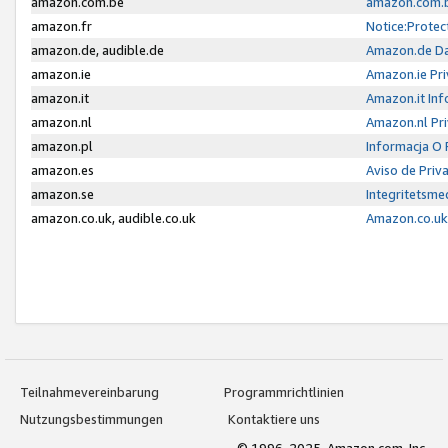
amazon.com.be
amazon.com.b
amazon.fr
Notice:Protec
amazon.de, audible.de
Amazon.de Da
amazon.ie
Amazon.ie Pri
amazon.it
Amazon.it Inf
amazon.nl
Amazon.nl Pri
amazon.pl
Informacja O
amazon.es
Aviso de Priv
amazon.se
Integritetsm
amazon.co.uk, audible.co.uk
Amazon.co.uk 
Teilnahmevereinbarung
Programmrichtlinien
Nutzungsbestimmungen
Kontaktiere uns