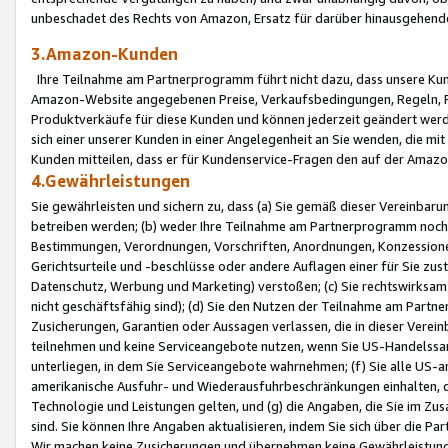
unbeschadet des Rechts von Amazon, Ersatz für darüber hinausgehen
3.Amazon-Kunden
Ihre Teilnahme am Partnerprogramm führt nicht dazu, dass unsere Kun
Amazon-Website angegebenen Preise, Verkaufsbedingungen, Regeln, Ri
Produktverkäufe für diese Kunden und können jederzeit geändert werde
sich einer unserer Kunden in einer Angelegenheit an Sie wenden, die 
Kunden mitteilen, dass er für Kundenservice-Fragen den auf der Ama
4.Gewährleistungen
Sie gewährleisten und sichern zu, dass (a) Sie gemäß dieser Vereinba
betreiben werden; (b) weder Ihre Teilnahme am Partnerprogramm noch d
Bestimmungen, Verordnungen, Vorschriften, Anordnungen, Konzessionen,
Gerichtsurteile und -beschlüsse oder andere Auflagen einer für Sie zu
Datenschutz, Werbung und Marketing) verstoßen; (c) Sie rechtswirksam 
nicht geschäftsfähig sind); (d) Sie den Nutzen der Teilnahme am Partne
Zusicherungen, Garantien oder Aussagen verlassen, die in dieser Verein
teilnehmen und keine Serviceangebote nutzen, wenn Sie US-Handelssa
unterliegen, in dem Sie Serviceangebote wahrnehmen; (f) Sie alle US
amerikanische Ausfuhr- und Wiederausfuhrbeschränkungen einhalten, 
Technologie und Leistungen gelten, und (g) die Angaben, die Sie im 
sind. Sie können Ihre Angaben aktualisieren, indem Sie sich über die 
Wir machen keine Zusicherungen und übernehmen keine Gewährleistun