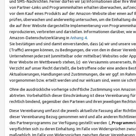
und SMS-Nachrichten. Ferner dürfen wir (a) Informationen über Ihre We
von Partner-Links und Programminhalten erhalten überwachen, aufzei
vor dem Kauf eines Produkts auf der Amazon-Website über einen auf Ih
prüfen, überwachen und anderweitig untersuchen, um die Einhaltung dies
die auf Ihrer Website dargestellte Implementierung von Programminhalt
reproduzieren, verbreiten und darstellen. Informationen darüber, wie w
Amazon-Datenschutzerklärung in
Anhang 4
.
Sie bestätigen und sind damit einverstanden, dass (a) wir und unsere 
(Traffic) anregen können, zu Bedingungen, die von den in dieser Vere
Unternehmen jederzeit (unmittelbar oder mittelbar) Websites oder Appl
Ihrer Website im Wettbewerb stehen, (c) ein Versäumnis unsererseits, I
Verzicht auf unser Recht darstellt, die betroffene oder eine andere B
Aktualisierungen, Handlungen und Zustimmungen, die wir ggf. im Rahme
vorgenommen bzw. erteilt werden und nur wirksam sind, wenn sie schri
Ohne die ausdrückliche vorherige schriftliche Zustimmung von Amazon
abtreten. Vorbehaltlich dieser Einschränkung ist diese Vereinbarung f
rechtlich bindend, gegenüber den Parteien und ihren jeweiligen Rech
Diese Vereinbarung umfasst die jeweils aktuellste Fassung aller Richtli
dieser Vereinbarung Bezug genommen wird und alle anderen Richtlinie
des Partnerprogramms zur Verfügung gestellt werden („
Programmric
verpflichten sich zu deren Einhaltung. Im Falle von Widersprüchen zwi
maßgeblich. Im Falle von Widersprüchen zwischen dieser Vereinbarun