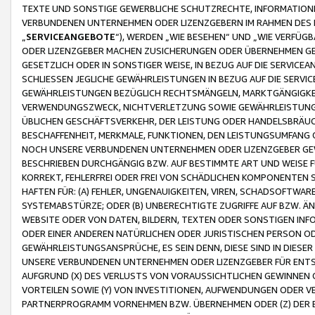
TEXTE UND SONSTIGE GEWERBLICHE SCHUTZRECHTE, INFORMATIONE
VERBUNDENEN UNTERNEHMEN ODER LIZENZGEBERN IM RAHMEN DES
„
SERVICEANGEBOTE
“), WERDEN „WIE BESEHEN“ UND „WIE VERFÜ
ODER LIZENZGEBER MACHEN ZUSICHERUNGEN ODER ÜBERNEHMEN GEW
GESETZLICH ODER IN SONSTIGER WEISE, IN BEZUG AUF DIE SERVI
SCHLIESSEN JEGLICHE GEWÄHRLEISTUNGEN IN BEZUG AUF DIE SERVI
GEWÄHRLEISTUNGEN BEZÜGLICH RECHTSMÄNGELN, MARKTGÄNGIGKEIT
VERWENDUNGSZWECK, NICHTVERLETZUNG SOWIE GEWÄHRLEISTUNGEN 
ÜBLICHEN GESCHÄFTSVERKEHR, DER LEISTUNG ODER HANDELSBRÄUCH
BESCHAFFENHEIT, MERKMALE, FUNKTIONEN, DEN LEISTUNGSUMFANG 
NOCH UNSERE VERBUNDENEN UNTERNEHMEN ODER LIZENZGEBER GEWÄ
BESCHRIEBEN DURCHGÄNGIG BZW. AUF BESTIMMTE ART UND WEISE
KORREKT, FEHLERFREI ODER FREI VON SCHÄDLICHEN KOMPONENTEN
HAFTEN FÜR: (A) FEHLER, UNGENAUIGKEITEN, VIREN, SCHADSOFTW
SYSTEMABSTÜRZE; ODER (B) UNBERECHTIGTE ZUGRIFFE AUF BZW. 
WEBSITE ODER VON DATEN, BILDERN, TEXTEN ODER SONSTIGEN INF
ODER EINER ANDEREN NATÜRLICHEN ODER JURISTISCHEN PERSON OD
GEWÄHRLEISTUNGSANSPRÜCHE, ES SEIN DENN, DIESE SIND IN DIES
UNSERE VERBUNDENEN UNTERNEHMEN ODER LIZENZGEBER FÜR EN
AUFGRUND (X) DES VERLUSTS VON VORAUSSICHTLICHEN GEWINNEN
VORTEILEN SOWIE (Y) VON INVESTITIONEN, AUFWENDUNGEN ODER VE
PARTNERPROGRAMM VORNEHMEN BZW. ÜBERNEHMEN ODER (Z) DER 