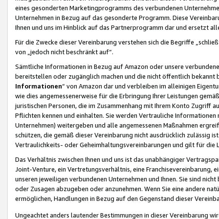
eines gesonderten Marketingprogramms des verbundenen Unternehmens
Unternehmen in Bezug auf das gesonderte Programm. Diese Vereinbarung
Ihnen und uns im Hinblick auf das Partnerprogramm dar und ersetzt al
Für die Zwecke dieser Vereinbarung verstehen sich die Begriffe „schließ
von „jedoch nicht beschränkt auf“.
Sämtliche Informationen in Bezug auf Amazon oder unsere verbunde
bereitstellen oder zugänglich machen und die nicht öffentlich bekannt bz
Informationen
“ von Amazon dar und verbleiben im alleinigen Eigent
wie dies angemessenerweise für die Erbringung Ihrer Leistungen gemäß d
juristischen Personen, die im Zusammenhang mit Ihrem Konto Zugriff au
Pflichten kennen und einhalten. Sie werden Vertrauliche Informationen 
Unternehmen) weitergeben und alle angemessenen Maßnahmen ergreifen
schützen, die gemäß dieser Vereinbarung nicht ausdrücklich zulässig is
Vertraulichkeits- oder Geheimhaltungsvereinbarungen und gilt für die
Das Verhältnis zwischen Ihnen und uns ist das unabhängiger Vertragspa
Joint-Venture, ein Vertretungsverhältnis, eine Franchisevereinbarung, 
unseren jeweiligen verbundenen Unternehmen und Ihnen. Sie sind ni
oder Zusagen abzugeben oder anzunehmen. Wenn Sie eine andere natürli
ermöglichen, Handlungen in Bezug auf den Gegenstand dieser Vereinbar
Ungeachtet anders lautender Bestimmungen in dieser Vereinbarung wird