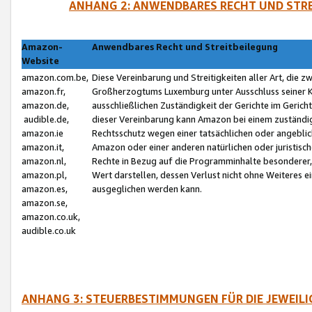
ANHANG 2: ANWENDBARES RECHT UND STRE
Amazon-
Anwendbares Recht und Streitbeilegung
Website
amazon.com.be,
Diese Vereinbarung und Streitigkeiten aller Art, die 
amazon.fr,
Großherzogtums Luxemburg unter Ausschluss seiner Kol
amazon.de,
ausschließlichen Zuständigkeit der Gerichte im Geri
audible.de,
dieser Vereinbarung kann Amazon bei einem zuständig
amazon.ie
Rechtsschutz wegen einer tatsächlichen oder angebli
amazon.it,
Amazon oder einer anderen natürlichen oder juristisc
amazon.nl,
Rechte in Bezug auf die Programminhalte besonderer,
amazon.pl,
Wert darstellen, dessen Verlust nicht ohne Weiteres e
amazon.es,
ausgeglichen werden kann.
amazon.se,
amazon.co.uk,
audible.co.uk
ANHANG 3: STEUERBESTIMMUNGEN FÜR DIE JEWEIL