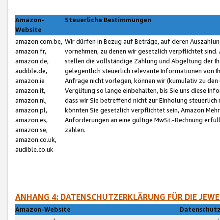
Amazon-
Steuerliche Bestimmungen
Website
amazon.com.be,
Wir dürfen in Bezug auf Beträge, auf deren Auszahlun
amazon.fr,
vornehmen, zu denen wir gesetzlich verpflichtet sind
amazon.de,
stellen die vollständige Zahlung und Abgeltung der 
audible.de,
gelegentlich steuerlich relevante Informationen von I
amazon.ie
Anfrage nicht vorlegen, können wir (kumulativ zu de
amazon.it,
Vergütung so lange einbehalten, bis Sie uns diese Inf
amazon.nl,
dass wir Sie betreffend nicht zur Einholung steuerlich 
amazon.pl,
könnten Sie gesetzlich verpflichtet sein, Amazon Meh
amazon.es,
Anforderungen an eine gültige MwSt.-Rechnung erfüllt
amazon.se,
zahlen.
amazon.co.uk,
audible.co.uk
ANHANG 4: DATENSCHUTZERKLÄRUNG FÜR DIE JEWE
Amazon-Website
Datenschutz