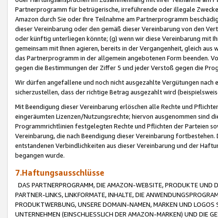
Partnerprogramm für betrügerische, irreführende oder illegale Zwecke
Amazon durch Sie oder Ihre Teilnahme am Partnerprogramm beschädig
dieser Vereinbarung oder den gemäß dieser Vereinbarung von den Vertr
oder künftig unterliegen könnte; (g) wenn wir diese Vereinbarung mit I
gemeinsam mit Ihnen agieren, bereits in der Vergangenheit, gleich aus
das Partnerprogramm in der allgemein angebotenen Form beenden. Vors
gegen die Bestimmungen der Ziffer 5 und jeder Verstoß gegen die Prog
Wir dürfen angefallene und noch nicht ausgezahlte Vergütungen nach 
sicherzustellen, dass der richtige Betrag ausgezahlt wird (beispielsw
Mit Beendigung dieser Vereinbarung erlöschen alle Rechte und Pflichte
eingeräumten Lizenzen/Nutzungsrechte; hiervon ausgenommen sind die in 
Programmrichtlinien festgelegten Rechte und Pflichten der Parteien sow
Vereinbarung, die nach Beendigung dieser Vereinbarung fortbestehen. D
entstandenen Verbindlichkeiten aus dieser Vereinbarung und der Haft
begangen wurde.
7.Haftungsausschlüsse
DAS PARTNERPROGRAMM, DIE AMAZON-WEBSITE, PRODUKTE UND DI
PARTNER-LINKS, LINKFORMATE, INHALTE, DIE ANWENDUNGSPROGR
PRODUKTWERBUNG, UNSERE DOMAIN-NAMEN, MARKEN UND LOGOS S
UNTERNEHMEN (EINSCHLIESSLICH DER AMAZON-MARKEN) UND DIE GE