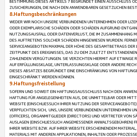
BESTIMMUNG DIESES ARTIKELS 7 BEGRÜNDET EINEN AUSSCHLUSS 
ZUSICHERUNGEN, DIE NACH DEN ANWENDBAREN GESETZLICHEN BE
8.Haftungsbeschränkungen
WEDER WIR NOCH UNSERE VERBUNDENEN UNTERNEHMEN ODER LIZEN
ODER EXEMPLARISCHE SCHÄDEN ODER SCHÄDEN AUFGRUND ENTGANG
NUTZUNGSAUSFALL ODER DATENVERLUST, DIE IM ZUSAMMENHANG MI
DES AUFTRETENS SOLCHER SCHÄDEN HINGEWIESEN WURDEN. FERN
SERVICEANGEBOTEN MAXIMAL DER HÖHE DES GESAMTBETRAGS DER 
ZEITPUNKT DES EREIGNISSES, DAS ZU DEM ZULETZT ENTSTANDENE
ZAHLENDEN VERGÜTUNGEN. SIE VERZICHTEN HIERMIT AUF ETWAIGE 
AUF ERFÜLLUNGSKLAGE, UNTERLASSUNGSKLAGE ODER ANDERE RECHT
DIESES ABSATZES BEGRÜNDET EINE EINSCHRÄNKUNG VON HAFTUNG
EINGESCHRÄNKT WERDEN KÖNNEN.
9.Haftungsfreistellung
SOFERN UND SOWEIT EIN HAFTUNGSAUSSCHLUSS NACH DEN ANWENDB
HAFTUNG FÜR ANGELEGENHEITEN AUS, DIE UNMITTELBAR ODER MITT
WEBSITE (EINSCHLIESSLICH IHRER NUTZUNG DER SERVICEANGEBOTE)
VERPFLICHTEN SICH, UNS, UNSERE VERBUNDENEN UNTERNEHMEN UN
(OFFICERS), ORGANMITGLIEDER (DIRECTORS) UND VERTRETER VON 
AUSLAGEN (EINSCHLIESSLICH ANGEMESSENER ANWALTSGEBÜHREN) FR
IHRER WEBSITE BZW. AUF IHRER WEBSITE ERSCHEINENDEM MATERIAL
MATERIALS MIT ANDEREN APPLIKATIONEN, INHALTEN ODER PROZESSE