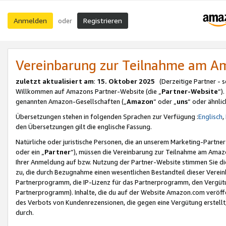
Anmelden
Registrieren
oder
Vereinbarung zur Teilnahme am 
zuletzt aktualisiert am
:
15. Oktober 2025
(Derzeitige Partner - 
Willkommen auf Amazons Partner-Website (die „
Partner-Website
“)
genannten Amazon-Gesellschaften („
Amazon
“ oder „
uns
“ oder ähnli
Übersetzungen stehen in folgenden Sprachen zur Verfügung :
Englisch
,
den Übersetzungen gilt die englische Fassung.
Natürliche oder juristische Personen, die an unserem Marketing-Partn
oder ein „
Partner
“), müssen die Vereinbarung zur Teilnahme am Ama
Ihrer Anmeldung auf bzw. Nutzung der Partner-Website stimmen Sie die
zu, die durch Bezugnahme einen wesentlichen Bestandteil dieser Verei
Partnerprogramm, die IP-Lizenz für das Partnerprogramm, den Vergütu
Partnerprogramm). Inhalte, die du auf der Website Amazon.com veröffe
des Verbots von Kundenrezensionen, die gegen eine Vergütung erstellt, 
durch.