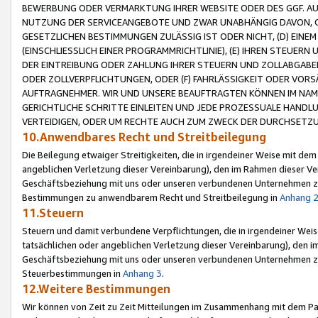
BEWERBUNG ODER VERMARKTUNG IHRER WEBSITE ODER DES GGF. AUF 
NUTZUNG DER SERVICEANGEBOTE UND ZWAR UNABHÄNGIG DAVON, O
GESETZLICHEN BESTIMMUNGEN ZULÄSSIG IST ODER NICHT, (D) EINE
(EINSCHLIESSLICH EINER PROGRAMMRICHTLINIE), (E) IHREN STEUER
DER EINTREIBUNG ODER ZAHLUNG IHRER STEUERN UND ZOLLABGAB
ODER ZOLLVERPFLICHTUNGEN, ODER (F) FAHRLÄSSIGKEIT ODER VORS
AUFTRAGNEHMER. WIR UND UNSERE BEAUFTRAGTEN KÖNNEN IM NAME
GERICHTLICHE SCHRITTE EINLEITEN UND JEDE PROZESSUALE HAND
VERTEIDIGEN, ODER UM RECHTE AUCH ZUM ZWECK DER DURCHSETZU
10.Anwendbares Recht und Streitbeilegung
Die Beilegung etwaiger Streitigkeiten, die in irgendeiner Weise mit de
angeblichen Verletzung dieser Vereinbarung), den im Rahmen dieser Ve
Geschäftsbeziehung mit uns oder unseren verbundenen Unternehmen zu
Bestimmungen zu anwendbarem Recht und Streitbeilegung in
Anhang 
11.Steuern
Steuern und damit verbundene Verpflichtungen, die in irgendeiner Wei
tatsächlichen oder angeblichen Verletzung dieser Vereinbarung), den 
Geschäftsbeziehung mit uns oder unseren verbundenen Unternehmen z
Steuerbestimmungen in
Anhang 3
.
12.Weitere Bestimmungen
Wir können von Zeit zu Zeit Mitteilungen im Zusammenhang mit dem Par