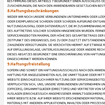
BESTIMMUNG DIESES ARTIKELS 7 BEGRÜNDET EINEN AUSSCHLUSS 
ZUSICHERUNGEN, DIE NACH DEN ANWENDBAREN GESETZLICHEN BE
8.Haftungsbeschränkungen
WEDER WIR NOCH UNSERE VERBUNDENEN UNTERNEHMEN ODER LIZEN
ODER EXEMPLARISCHE SCHÄDEN ODER SCHÄDEN AUFGRUND ENTGANG
NUTZUNGSAUSFALL ODER DATENVERLUST, DIE IM ZUSAMMENHANG MI
DES AUFTRETENS SOLCHER SCHÄDEN HINGEWIESEN WURDEN. FERN
SERVICEANGEBOTEN MAXIMAL DER HÖHE DES GESAMTBETRAGS DER 
ZEITPUNKT DES EREIGNISSES, DAS ZU DEM ZULETZT ENTSTANDENE
ZAHLENDEN VERGÜTUNGEN. SIE VERZICHTEN HIERMIT AUF ETWAIGE 
AUF ERFÜLLUNGSKLAGE, UNTERLASSUNGSKLAGE ODER ANDERE RECHT
DIESES ABSATZES BEGRÜNDET EINE EINSCHRÄNKUNG VON HAFTUNG
EINGESCHRÄNKT WERDEN KÖNNEN.
9.Haftungsfreistellung
SOFERN UND SOWEIT EIN HAFTUNGSAUSSCHLUSS NACH DEN ANWENDB
HAFTUNG FÜR ANGELEGENHEITEN AUS, DIE UNMITTELBAR ODER MITT
WEBSITE (EINSCHLIESSLICH IHRER NUTZUNG DER SERVICEANGEBOTE)
VERPFLICHTEN SICH, UNS, UNSERE VERBUNDENEN UNTERNEHMEN UN
(OFFICERS), ORGANMITGLIEDER (DIRECTORS) UND VERTRETER VON 
AUSLAGEN (EINSCHLIESSLICH ANGEMESSENER ANWALTSGEBÜHREN) FR
IHRER WEBSITE BZW. AUF IHRER WEBSITE ERSCHEINENDEM MATERIAL
MATERIALS MIT ANDEREN APPLIKATIONEN, INHALTEN ODER PROZESSE