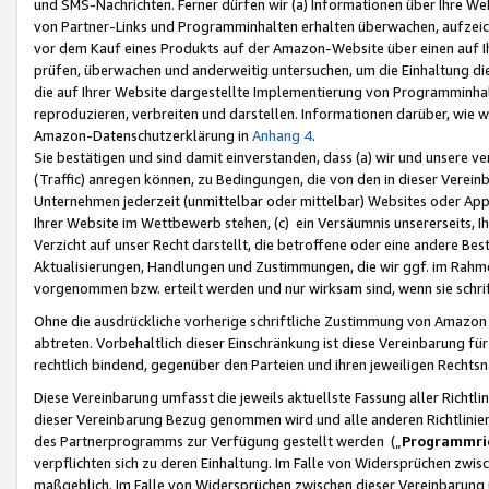
und SMS-Nachrichten. Ferner dürfen wir (a) Informationen über Ihre We
von Partner-Links und Programminhalten erhalten überwachen, aufzei
vor dem Kauf eines Produkts auf der Amazon-Website über einen auf Ih
prüfen, überwachen und anderweitig untersuchen, um die Einhaltung dies
die auf Ihrer Website dargestellte Implementierung von Programminhalt
reproduzieren, verbreiten und darstellen. Informationen darüber, wie w
Amazon-Datenschutzerklärung in
Anhang 4
.
Sie bestätigen und sind damit einverstanden, dass (a) wir und unsere 
(Traffic) anregen können, zu Bedingungen, die von den in dieser Vere
Unternehmen jederzeit (unmittelbar oder mittelbar) Websites oder Appl
Ihrer Website im Wettbewerb stehen, (c) ein Versäumnis unsererseits, I
Verzicht auf unser Recht darstellt, die betroffene oder eine andere B
Aktualisierungen, Handlungen und Zustimmungen, die wir ggf. im Rahme
vorgenommen bzw. erteilt werden und nur wirksam sind, wenn sie schri
Ohne die ausdrückliche vorherige schriftliche Zustimmung von Amazon
abtreten. Vorbehaltlich dieser Einschränkung ist diese Vereinbarung f
rechtlich bindend, gegenüber den Parteien und ihren jeweiligen Rech
Diese Vereinbarung umfasst die jeweils aktuellste Fassung aller Richtli
dieser Vereinbarung Bezug genommen wird und alle anderen Richtlinie
des Partnerprogramms zur Verfügung gestellt werden („
Programmric
verpflichten sich zu deren Einhaltung. Im Falle von Widersprüchen zwi
maßgeblich. Im Falle von Widersprüchen zwischen dieser Vereinbarun