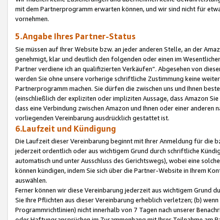
mit dem Partnerprogramm erwarten können, und wir sind nicht für etwa
vornehmen.
5.Angabe Ihres Partner-Status
Sie müssen auf Ihrer Website bzw. an jeder anderen Stelle, an der Am
genehmigt, klar und deutlich den folgenden oder einen im Wesentlichen
Partner verdiene ich an qualifizierten Verkäufen“. Abgesehen von die
werden Sie ohne unsere vorherige schriftliche Zustimmung keine weite
Partnerprogramm machen. Sie dürfen die zwischen uns und Ihnen best
(einschließlich der expliziten oder impliziten Aussage, dass Amazon Si
dass eine Verbindung zwischen Amazon und Ihnen oder einer anderen natü
vorliegenden Vereinbarung ausdrücklich gestattet ist.
6.Laufzeit und Kündigung
Die Laufzeit dieser Vereinbarung beginnt mit Ihrer Anmeldung für die 
jederzeit ordentlich oder aus wichtigem Grund durch schriftliche Kündi
automatisch und unter Ausschluss des Gerichtswegs), wobei eine solch
können kündigen, indem Sie sich über die Partner-Website in Ihrem Ko
auswählen.
Ferner können wir diese Vereinbarung jederzeit aus wichtigem Grund dur
Sie Ihre Pflichten aus dieser Vereinbarung erheblich verletzen; (b) wen
Programmrichtlinien) nicht innerhalb von 7 Tagen nach unserer Benachr
oder Haftungsansprüchen im Zusammenhang mit Ihrer Teilnahme am Pa