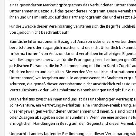
eines gesonderten Marketingprogramms des verbundenen Unternehmens
Unternehmen in Bezug auf das gesonderte Programm. Diese Vereinbarung
Ihnen und uns im Hinblick auf das Partnerprogramm dar und ersetzt al
Für die Zwecke dieser Vereinbarung verstehen sich die Begriffe „schließ
von „jedoch nicht beschränkt auf“.
Sämtliche Informationen in Bezug auf Amazon oder unsere verbunde
bereitstellen oder zugänglich machen und die nicht öffentlich bekannt bz
Informationen
“ von Amazon dar und verbleiben im alleinigen Eigent
wie dies angemessenerweise für die Erbringung Ihrer Leistungen gemäß d
juristischen Personen, die im Zusammenhang mit Ihrem Konto Zugriff au
Pflichten kennen und einhalten. Sie werden Vertrauliche Informationen 
Unternehmen) weitergeben und alle angemessenen Maßnahmen ergreifen
schützen, die gemäß dieser Vereinbarung nicht ausdrücklich zulässig is
Vertraulichkeits- oder Geheimhaltungsvereinbarungen und gilt für die
Das Verhältnis zwischen Ihnen und uns ist das unabhängiger Vertragspa
Joint-Venture, ein Vertretungsverhältnis, eine Franchisevereinbarung, 
unseren jeweiligen verbundenen Unternehmen und Ihnen. Sie sind ni
oder Zusagen abzugeben oder anzunehmen. Wenn Sie eine andere natürli
ermöglichen, Handlungen in Bezug auf den Gegenstand dieser Vereinbar
Ungeachtet anders lautender Bestimmungen in dieser Vereinbarung wird