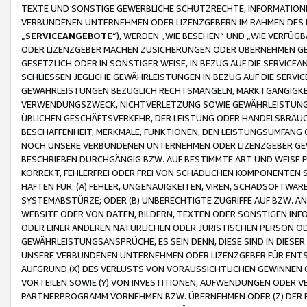
TEXTE UND SONSTIGE GEWERBLICHE SCHUTZRECHTE, INFORMATIONE
VERBUNDENEN UNTERNEHMEN ODER LIZENZGEBERN IM RAHMEN DES
„
SERVICEANGEBOTE
“), WERDEN „WIE BESEHEN“ UND „WIE VERFÜ
ODER LIZENZGEBER MACHEN ZUSICHERUNGEN ODER ÜBERNEHMEN GEW
GESETZLICH ODER IN SONSTIGER WEISE, IN BEZUG AUF DIE SERVI
SCHLIESSEN JEGLICHE GEWÄHRLEISTUNGEN IN BEZUG AUF DIE SERVI
GEWÄHRLEISTUNGEN BEZÜGLICH RECHTSMÄNGELN, MARKTGÄNGIGKEIT
VERWENDUNGSZWECK, NICHTVERLETZUNG SOWIE GEWÄHRLEISTUNGEN 
ÜBLICHEN GESCHÄFTSVERKEHR, DER LEISTUNG ODER HANDELSBRÄUCH
BESCHAFFENHEIT, MERKMALE, FUNKTIONEN, DEN LEISTUNGSUMFANG 
NOCH UNSERE VERBUNDENEN UNTERNEHMEN ODER LIZENZGEBER GEWÄ
BESCHRIEBEN DURCHGÄNGIG BZW. AUF BESTIMMTE ART UND WEISE
KORREKT, FEHLERFREI ODER FREI VON SCHÄDLICHEN KOMPONENTEN
HAFTEN FÜR: (A) FEHLER, UNGENAUIGKEITEN, VIREN, SCHADSOFTW
SYSTEMABSTÜRZE; ODER (B) UNBERECHTIGTE ZUGRIFFE AUF BZW. 
WEBSITE ODER VON DATEN, BILDERN, TEXTEN ODER SONSTIGEN INF
ODER EINER ANDEREN NATÜRLICHEN ODER JURISTISCHEN PERSON OD
GEWÄHRLEISTUNGSANSPRÜCHE, ES SEIN DENN, DIESE SIND IN DIES
UNSERE VERBUNDENEN UNTERNEHMEN ODER LIZENZGEBER FÜR EN
AUFGRUND (X) DES VERLUSTS VON VORAUSSICHTLICHEN GEWINNEN
VORTEILEN SOWIE (Y) VON INVESTITIONEN, AUFWENDUNGEN ODER VE
PARTNERPROGRAMM VORNEHMEN BZW. ÜBERNEHMEN ODER (Z) DER 