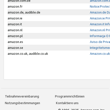
amazon.com.be
amazon.com.b
amazon.fr
Notice:Protec
amazon.de, audible.de
Amazon.de Da
amazon.ie
Amazon.ie Pri
amazon.it
Amazon.it Inf
amazon.nl
Amazon.nl Pri
amazon.pl
Informacja O
amazon.es
Aviso de Priv
amazon.se
Integritetsm
amazon.co.uk, audible.co.uk
Amazon.co.uk 
Teilnahmevereinbarung
Programmrichtlinien
Nutzungsbestimmungen
Kontaktiere uns