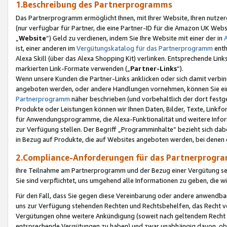
1.Beschreibung des Partnerprogramms
Das Partnerprogramm ermöglicht Ihnen, mit Ihrer Website, Ihren nutzer
(nur verfügbar für Partner, die eine Partner-ID für die Amazon UK We
„
Website
“) Geld zu verdienen, indem Sie Ihre Website mit einer der in
ist, einer anderen im
Vergütungskatalog für das Partnerprogramm
enth
Alexa Skill (über das Alexa Shopping Kit) verlinken. Entsprechende Lin
markierten Link-Formate verwenden („
Partner-Links
“).
Wenn unsere Kunden die Partner-Links anklicken oder sich damit verbi
angeboten werden, oder andere Handlungen vornehmen, können Sie eine
Partnerprogramm
näher beschrieben (und vorbehaltlich der dort festg
Produkte oder Leistungen können wir Ihnen Daten, Bilder, Texte, Linkfo
für Anwendungsprogramme, die Alexa-Funktionalität und weitere Inf
zur Verfügung stellen. Der Begriff „Programminhalte“ bezieht sich dabe
in Bezug auf Produkte, die auf Websites angeboten werden, bei denen 
2.Compliance-Anforderungen für das Partnerprog
Ihre Teilnahme am Partnerprogramm und der Bezug einer Vergütung setz
Sie sind verpflichtet, uns umgehend alle Informationen zu geben, die w
Für den Fall, dass Sie gegen diese Vereinbarung oder andere anwendba
uns zur Verfügung stehenden Rechten und Rechtsbehelfen, das Recht vo
Vergütungen ohne weitere Ankündigung (soweit nach geltendem Recht z
entsprechende Vergütungen zu haben) und zwar unabhängig davon, ob 