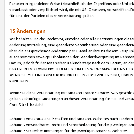
Parteien in irgendeiner Weise (einschließlich des Ergreifens oder Unt
veranlasst oder verpflichtet wird, die mit US-Gesetzen, Vorschriften,
für eine der Parteien dieser Vereinbarung gelten.
13.Änderungen
Wir behalten uns das Recht vor, einzelne oder alle Bestimmungen diese
Änderungsmitteilung, eine geänderte Vereinbarung oder eine geänderte 
über die entsprechende Änderung per E-Mail an Ihre zu diesem Zeitpun
ausgenommen etwaige Erhöhungen der Standardvergütung im Rahmen
Datum, jedoch frühestens sieben Kalendertage nach dem Datum, an de
PARTNERPROGRAMM NACH DEM DATUM DES WIRKSAMWERDENS DER Ä
WENN SIE MIT EINER ÄNDERUNG NICHT EINVERSTANDEN SIND, HABEN S
KÜNDIGEN.
Wenn Sie diese Vereinbarung mit Amazon France Services SAS geschlo
gelten zukünftige Änderungen an dieser Vereinbarung für Sie und Ama
Core S.à r.l. bezieht.
Anhang 1Amazon-Gesellschaften und Amazon-Websites nach Ländern
Anhang 2Anwendbares Recht und Streitbeilegung für die jeweiligen 
Anhang 3Steuerbestimmungen für die jeweiligen Amazon-Websites