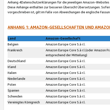
Anhang 4Datenschutzerklärungen für die jeweiligen Amazon-Websites
Diese Anhänge enthalten zur besseren Übersicht Übersetzungen. Sofe
vorgeschrieben ist, gilt im Falle von Abweichungen die englische Fass
ANHANG 1: AMAZON-GESELLSCHAFTEN UND AMAZO
Land
Amazon-Gesellschaft
Belgien
Amazon Europe Core S.à r.l.
Frankreich
Amazon Europe Core S.à r.l.(oder Amazon Fr
entsprechend der Mitteilung)
Deutschland
Amazon Europe Core S.à r.l.
Irland
Amazon Europe Core S.à r.l.
Italien
Amazon Europe Core S.à r.l.
Niederlande
Amazon Europe Core S.à r.l.
Polen
Amazon Europe Core S.à r.l.
Spanien
Amazon Europe Core S.à r.l.
Schweden
Amazon Europe Core S.à r.l.
Vereinigtes Königreich
Amazon Europe Core S.à r.l.