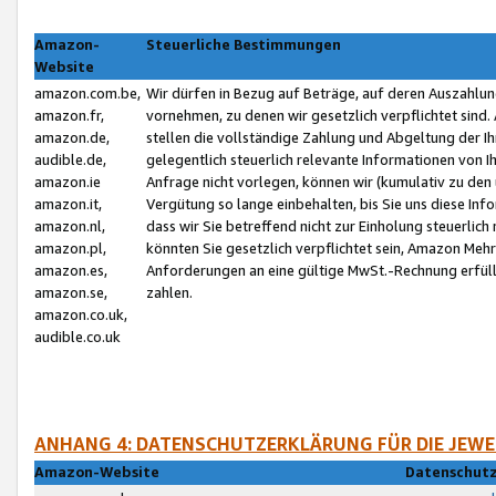
Amazon-
Steuerliche Bestimmungen
Website
amazon.com.be,
Wir dürfen in Bezug auf Beträge, auf deren Auszahlun
amazon.fr,
vornehmen, zu denen wir gesetzlich verpflichtet sind
amazon.de,
stellen die vollständige Zahlung und Abgeltung der 
audible.de,
gelegentlich steuerlich relevante Informationen von I
amazon.ie
Anfrage nicht vorlegen, können wir (kumulativ zu de
amazon.it,
Vergütung so lange einbehalten, bis Sie uns diese Inf
amazon.nl,
dass wir Sie betreffend nicht zur Einholung steuerlich 
amazon.pl,
könnten Sie gesetzlich verpflichtet sein, Amazon Meh
amazon.es,
Anforderungen an eine gültige MwSt.-Rechnung erfüllt
amazon.se,
zahlen.
amazon.co.uk,
audible.co.uk
ANHANG 4: DATENSCHUTZERKLÄRUNG FÜR DIE JEWE
Amazon-Website
Datenschutz