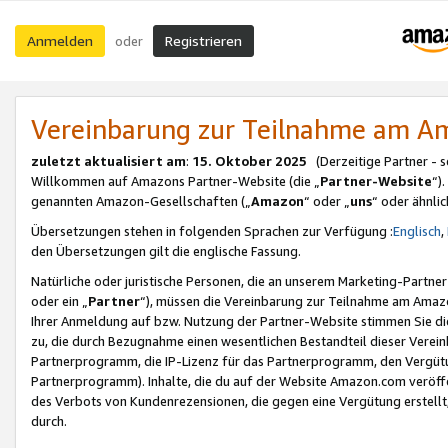
Anmelden
Registrieren
oder
Vereinbarung zur Teilnahme am 
zuletzt aktualisiert am
:
15. Oktober 2025
(Derzeitige Partner - 
Willkommen auf Amazons Partner-Website (die „
Partner-Website
“)
genannten Amazon-Gesellschaften („
Amazon
“ oder „
uns
“ oder ähnli
Übersetzungen stehen in folgenden Sprachen zur Verfügung :
Englisch
,
den Übersetzungen gilt die englische Fassung.
Natürliche oder juristische Personen, die an unserem Marketing-Partn
oder ein „
Partner
“), müssen die Vereinbarung zur Teilnahme am Ama
Ihrer Anmeldung auf bzw. Nutzung der Partner-Website stimmen Sie die
zu, die durch Bezugnahme einen wesentlichen Bestandteil dieser Verei
Partnerprogramm, die IP-Lizenz für das Partnerprogramm, den Vergütu
Partnerprogramm). Inhalte, die du auf der Website Amazon.com veröffe
des Verbots von Kundenrezensionen, die gegen eine Vergütung erstellt, 
durch.