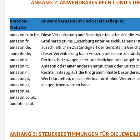
ANHANG 2: ANWENDBARES RECHT UND STRE
Amazon-
Anwendbares Recht und Streitbeilegung
Website
amazon.com.be,
Diese Vereinbarung und Streitigkeiten aller Art, die 
amazon.fr,
Großherzogtums Luxemburg unter Ausschluss seiner Kol
amazon.de,
ausschließlichen Zuständigkeit der Gerichte im Geri
audible.de,
dieser Vereinbarung kann Amazon bei einem zuständig
amazon.ie
Rechtsschutz wegen einer tatsächlichen oder angebli
amazon.it,
Amazon oder einer anderen natürlichen oder juristisc
amazon.nl,
Rechte in Bezug auf die Programminhalte besonderer,
amazon.pl,
Wert darstellen, dessen Verlust nicht ohne Weiteres e
amazon.es,
ausgeglichen werden kann.
amazon.se,
amazon.co.uk,
audible.co.uk
ANHANG 3: STEUERBESTIMMUNGEN FÜR DIE JEWEIL