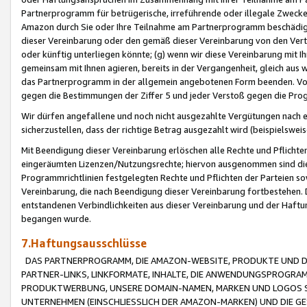
Partnerprogramm für betrügerische, irreführende oder illegale Zwecke
Amazon durch Sie oder Ihre Teilnahme am Partnerprogramm beschädig
dieser Vereinbarung oder den gemäß dieser Vereinbarung von den Vertr
oder künftig unterliegen könnte; (g) wenn wir diese Vereinbarung mit I
gemeinsam mit Ihnen agieren, bereits in der Vergangenheit, gleich aus
das Partnerprogramm in der allgemein angebotenen Form beenden. Vors
gegen die Bestimmungen der Ziffer 5 und jeder Verstoß gegen die Prog
Wir dürfen angefallene und noch nicht ausgezahlte Vergütungen nach 
sicherzustellen, dass der richtige Betrag ausgezahlt wird (beispielsw
Mit Beendigung dieser Vereinbarung erlöschen alle Rechte und Pflichte
eingeräumten Lizenzen/Nutzungsrechte; hiervon ausgenommen sind die in 
Programmrichtlinien festgelegten Rechte und Pflichten der Parteien sow
Vereinbarung, die nach Beendigung dieser Vereinbarung fortbestehen. D
entstandenen Verbindlichkeiten aus dieser Vereinbarung und der Haft
begangen wurde.
7.Haftungsausschlüsse
DAS PARTNERPROGRAMM, DIE AMAZON-WEBSITE, PRODUKTE UND DI
PARTNER-LINKS, LINKFORMATE, INHALTE, DIE ANWENDUNGSPROGR
PRODUKTWERBUNG, UNSERE DOMAIN-NAMEN, MARKEN UND LOGOS S
UNTERNEHMEN (EINSCHLIESSLICH DER AMAZON-MARKEN) UND DIE GE