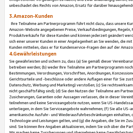
unbeschadet des Rechts von Amazon, Ersatz für darüber hinausgehen
3.Amazon-Kunden
Ihre Teilnahme am Partnerprogramm führt nicht dazu, dass unsere Kun
Amazon-Website angegebenen Preise, Verkaufsbedingungen, Regeln, Ri
Produktverkäufe für diese Kunden und können jederzeit geändert werde
sich einer unserer Kunden in einer Angelegenheit an Sie wenden, die 
Kunden mitteilen, dass er für Kundenservice-Fragen den auf der Ama
4.Gewährleistungen
Sie gewährleisten und sichern zu, dass (a) Sie gemäß dieser Vereinba
betreiben werden; (b) weder Ihre Teilnahme am Partnerprogramm noch d
Bestimmungen, Verordnungen, Vorschriften, Anordnungen, Konzessionen,
Gerichtsurteile und -beschlüsse oder andere Auflagen einer für Sie zu
Datenschutz, Werbung und Marketing) verstoßen; (c) Sie rechtswirksam 
nicht geschäftsfähig sind); (d) Sie den Nutzen der Teilnahme am Partne
Zusicherungen, Garantien oder Aussagen verlassen, die in dieser Verein
teilnehmen und keine Serviceangebote nutzen, wenn Sie US-Handelssa
unterliegen, in dem Sie Serviceangebote wahrnehmen; (f) Sie alle US
amerikanische Ausfuhr- und Wiederausfuhrbeschränkungen einhalten, 
Technologie und Leistungen gelten, und (g) die Angaben, die Sie im 
sind. Sie können Ihre Angaben aktualisieren, indem Sie sich über die 
Wir machen keine Zusicherungen und übernehmen keine Gewährleistun