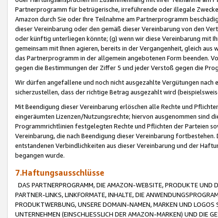
Partnerprogramm für betrügerische, irreführende oder illegale Zwecke
Amazon durch Sie oder Ihre Teilnahme am Partnerprogramm beschädig
dieser Vereinbarung oder den gemäß dieser Vereinbarung von den Vertr
oder künftig unterliegen könnte; (g) wenn wir diese Vereinbarung mit I
gemeinsam mit Ihnen agieren, bereits in der Vergangenheit, gleich aus
das Partnerprogramm in der allgemein angebotenen Form beenden. Vors
gegen die Bestimmungen der Ziffer 5 und jeder Verstoß gegen die Prog
Wir dürfen angefallene und noch nicht ausgezahlte Vergütungen nach 
sicherzustellen, dass der richtige Betrag ausgezahlt wird (beispielsw
Mit Beendigung dieser Vereinbarung erlöschen alle Rechte und Pflichte
eingeräumten Lizenzen/Nutzungsrechte; hiervon ausgenommen sind die in 
Programmrichtlinien festgelegten Rechte und Pflichten der Parteien sow
Vereinbarung, die nach Beendigung dieser Vereinbarung fortbestehen. D
entstandenen Verbindlichkeiten aus dieser Vereinbarung und der Haft
begangen wurde.
7.Haftungsausschlüsse
DAS PARTNERPROGRAMM, DIE AMAZON-WEBSITE, PRODUKTE UND DI
PARTNER-LINKS, LINKFORMATE, INHALTE, DIE ANWENDUNGSPROGR
PRODUKTWERBUNG, UNSERE DOMAIN-NAMEN, MARKEN UND LOGOS S
UNTERNEHMEN (EINSCHLIESSLICH DER AMAZON-MARKEN) UND DIE GE