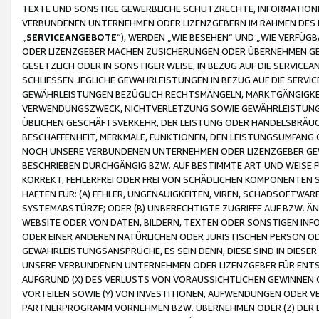
TEXTE UND SONSTIGE GEWERBLICHE SCHUTZRECHTE, INFORMATIONE
VERBUNDENEN UNTERNEHMEN ODER LIZENZGEBERN IM RAHMEN DES
„
SERVICEANGEBOTE
“), WERDEN „WIE BESEHEN“ UND „WIE VERFÜ
ODER LIZENZGEBER MACHEN ZUSICHERUNGEN ODER ÜBERNEHMEN GEW
GESETZLICH ODER IN SONSTIGER WEISE, IN BEZUG AUF DIE SERVI
SCHLIESSEN JEGLICHE GEWÄHRLEISTUNGEN IN BEZUG AUF DIE SERVI
GEWÄHRLEISTUNGEN BEZÜGLICH RECHTSMÄNGELN, MARKTGÄNGIGKEIT
VERWENDUNGSZWECK, NICHTVERLETZUNG SOWIE GEWÄHRLEISTUNGEN 
ÜBLICHEN GESCHÄFTSVERKEHR, DER LEISTUNG ODER HANDELSBRÄUCH
BESCHAFFENHEIT, MERKMALE, FUNKTIONEN, DEN LEISTUNGSUMFANG 
NOCH UNSERE VERBUNDENEN UNTERNEHMEN ODER LIZENZGEBER GEWÄ
BESCHRIEBEN DURCHGÄNGIG BZW. AUF BESTIMMTE ART UND WEISE
KORREKT, FEHLERFREI ODER FREI VON SCHÄDLICHEN KOMPONENTEN
HAFTEN FÜR: (A) FEHLER, UNGENAUIGKEITEN, VIREN, SCHADSOFTW
SYSTEMABSTÜRZE; ODER (B) UNBERECHTIGTE ZUGRIFFE AUF BZW. 
WEBSITE ODER VON DATEN, BILDERN, TEXTEN ODER SONSTIGEN INF
ODER EINER ANDEREN NATÜRLICHEN ODER JURISTISCHEN PERSON OD
GEWÄHRLEISTUNGSANSPRÜCHE, ES SEIN DENN, DIESE SIND IN DIES
UNSERE VERBUNDENEN UNTERNEHMEN ODER LIZENZGEBER FÜR EN
AUFGRUND (X) DES VERLUSTS VON VORAUSSICHTLICHEN GEWINNEN
VORTEILEN SOWIE (Y) VON INVESTITIONEN, AUFWENDUNGEN ODER VE
PARTNERPROGRAMM VORNEHMEN BZW. ÜBERNEHMEN ODER (Z) DER 