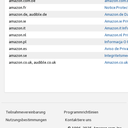
amazon.com.be
amazon.com.b
amazon.fr
Notice:Protec
amazon.de, audible.de
Amazon.de Da
amazon.ie
Amazon.ie Pri
amazon.it
Amazon.it Inf
amazon.nl
Amazon.nl Pri
amazon.pl
Informacja O
amazon.es
Aviso de Priv
amazon.se
Integritetsm
amazon.co.uk, audible.co.uk
Amazon.co.uk 
Teilnahmevereinbarung
Programmrichtlinien
Nutzungsbestimmungen
Kontaktiere uns