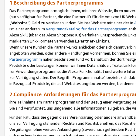
1.Beschreibung des Partnerprogramms
Das Partnerprogramm ermöglicht Ihnen, mit Ihrer Website, Ihren nutzer
(nur verfügbar für Partner, die eine Partner-ID für die Amazon UK We
„
Website
“) Geld zu verdienen, indem Sie Ihre Website mit einer der in
ist, einer anderen im
Vergütungskatalog für das Partnerprogramm
enth
Alexa Skill (über das Alexa Shopping Kit) verlinken. Entsprechende Lin
markierten Link-Formate verwenden („
Partner-Links
“).
Wenn unsere Kunden die Partner-Links anklicken oder sich damit verbi
angeboten werden, oder andere Handlungen vornehmen, können Sie eine
Partnerprogramm
näher beschrieben (und vorbehaltlich der dort festg
Produkte oder Leistungen können wir Ihnen Daten, Bilder, Texte, Linkfo
für Anwendungsprogramme, die Alexa-Funktionalität und weitere Inf
zur Verfügung stellen. Der Begriff „Programminhalte“ bezieht sich dabe
in Bezug auf Produkte, die auf Websites angeboten werden, bei denen 
2.Compliance-Anforderungen für das Partnerprog
Ihre Teilnahme am Partnerprogramm und der Bezug einer Vergütung setz
Sie sind verpflichtet, uns umgehend alle Informationen zu geben, die w
Für den Fall, dass Sie gegen diese Vereinbarung oder andere anwendba
uns zur Verfügung stehenden Rechten und Rechtsbehelfen, das Recht vo
Vergütungen ohne weitere Ankündigung (soweit nach geltendem Recht z
entsprechende Vergütungen zu haben) und zwar unabhängig davon, ob 