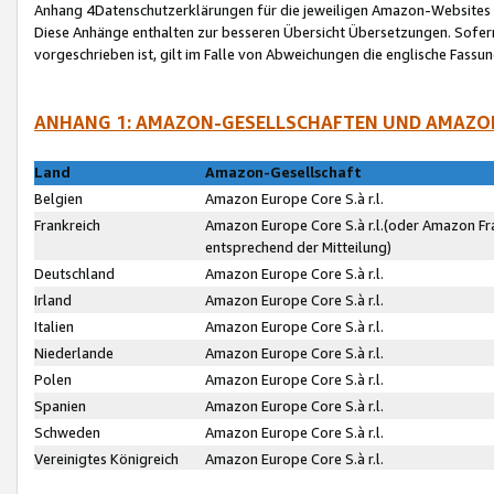
Anhang 4Datenschutzerklärungen für die jeweiligen Amazon-Websites
Diese Anhänge enthalten zur besseren Übersicht Übersetzungen. Sofe
vorgeschrieben ist, gilt im Falle von Abweichungen die englische Fass
ANHANG 1: AMAZON-GESELLSCHAFTEN UND AMAZO
Land
Amazon-Gesellschaft
Belgien
Amazon Europe Core S.à r.l.
Frankreich
Amazon Europe Core S.à r.l.(oder Amazon Fr
entsprechend der Mitteilung)
Deutschland
Amazon Europe Core S.à r.l.
Irland
Amazon Europe Core S.à r.l.
Italien
Amazon Europe Core S.à r.l.
Niederlande
Amazon Europe Core S.à r.l.
Polen
Amazon Europe Core S.à r.l.
Spanien
Amazon Europe Core S.à r.l.
Schweden
Amazon Europe Core S.à r.l.
Vereinigtes Königreich
Amazon Europe Core S.à r.l.