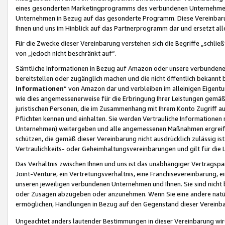
eines gesonderten Marketingprogramms des verbundenen Unternehmens
Unternehmen in Bezug auf das gesonderte Programm. Diese Vereinbarung
Ihnen und uns im Hinblick auf das Partnerprogramm dar und ersetzt al
Für die Zwecke dieser Vereinbarung verstehen sich die Begriffe „schließ
von „jedoch nicht beschränkt auf“.
Sämtliche Informationen in Bezug auf Amazon oder unsere verbunde
bereitstellen oder zugänglich machen und die nicht öffentlich bekannt bz
Informationen
“ von Amazon dar und verbleiben im alleinigen Eigent
wie dies angemessenerweise für die Erbringung Ihrer Leistungen gemäß d
juristischen Personen, die im Zusammenhang mit Ihrem Konto Zugriff au
Pflichten kennen und einhalten. Sie werden Vertrauliche Informationen 
Unternehmen) weitergeben und alle angemessenen Maßnahmen ergreifen
schützen, die gemäß dieser Vereinbarung nicht ausdrücklich zulässig is
Vertraulichkeits- oder Geheimhaltungsvereinbarungen und gilt für die
Das Verhältnis zwischen Ihnen und uns ist das unabhängiger Vertragspa
Joint-Venture, ein Vertretungsverhältnis, eine Franchisevereinbarung, 
unseren jeweiligen verbundenen Unternehmen und Ihnen. Sie sind ni
oder Zusagen abzugeben oder anzunehmen. Wenn Sie eine andere natürli
ermöglichen, Handlungen in Bezug auf den Gegenstand dieser Vereinbar
Ungeachtet anders lautender Bestimmungen in dieser Vereinbarung wird