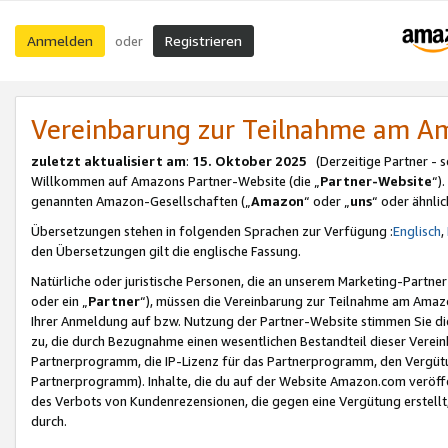
Anmelden
Registrieren
oder
Vereinbarung zur Teilnahme am 
zuletzt aktualisiert am
:
15. Oktober 2025
(Derzeitige Partner - 
Willkommen auf Amazons Partner-Website (die „
Partner-Website
“)
genannten Amazon-Gesellschaften („
Amazon
“ oder „
uns
“ oder ähnli
Übersetzungen stehen in folgenden Sprachen zur Verfügung :
Englisch
,
den Übersetzungen gilt die englische Fassung.
Natürliche oder juristische Personen, die an unserem Marketing-Partn
oder ein „
Partner
“), müssen die Vereinbarung zur Teilnahme am Ama
Ihrer Anmeldung auf bzw. Nutzung der Partner-Website stimmen Sie die
zu, die durch Bezugnahme einen wesentlichen Bestandteil dieser Verei
Partnerprogramm, die IP-Lizenz für das Partnerprogramm, den Vergütu
Partnerprogramm). Inhalte, die du auf der Website Amazon.com veröffe
des Verbots von Kundenrezensionen, die gegen eine Vergütung erstellt, 
durch.