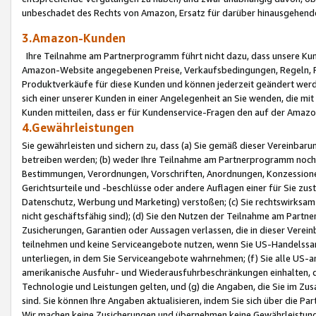
unbeschadet des Rechts von Amazon, Ersatz für darüber hinausgehen
3.Amazon-Kunden
Ihre Teilnahme am Partnerprogramm führt nicht dazu, dass unsere Kun
Amazon-Website angegebenen Preise, Verkaufsbedingungen, Regeln, Ri
Produktverkäufe für diese Kunden und können jederzeit geändert werde
sich einer unserer Kunden in einer Angelegenheit an Sie wenden, die 
Kunden mitteilen, dass er für Kundenservice-Fragen den auf der Ama
4.Gewährleistungen
Sie gewährleisten und sichern zu, dass (a) Sie gemäß dieser Vereinba
betreiben werden; (b) weder Ihre Teilnahme am Partnerprogramm noch d
Bestimmungen, Verordnungen, Vorschriften, Anordnungen, Konzessionen,
Gerichtsurteile und -beschlüsse oder andere Auflagen einer für Sie zu
Datenschutz, Werbung und Marketing) verstoßen; (c) Sie rechtswirksam 
nicht geschäftsfähig sind); (d) Sie den Nutzen der Teilnahme am Partne
Zusicherungen, Garantien oder Aussagen verlassen, die in dieser Verein
teilnehmen und keine Serviceangebote nutzen, wenn Sie US-Handelssa
unterliegen, in dem Sie Serviceangebote wahrnehmen; (f) Sie alle US
amerikanische Ausfuhr- und Wiederausfuhrbeschränkungen einhalten, 
Technologie und Leistungen gelten, und (g) die Angaben, die Sie im 
sind. Sie können Ihre Angaben aktualisieren, indem Sie sich über die 
Wir machen keine Zusicherungen und übernehmen keine Gewährleistun