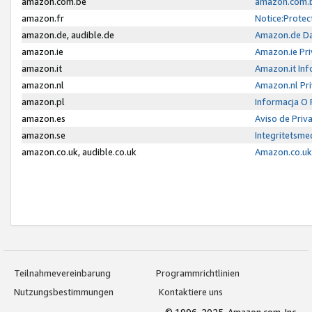
amazon.com.be
amazon.com.b
amazon.fr
Notice:Protec
amazon.de, audible.de
Amazon.de Da
amazon.ie
Amazon.ie Pri
amazon.it
Amazon.it Inf
amazon.nl
Amazon.nl Pri
amazon.pl
Informacja O
amazon.es
Aviso de Priv
amazon.se
Integritetsm
amazon.co.uk, audible.co.uk
Amazon.co.uk 
Teilnahmevereinbarung
Programmrichtlinien
Nutzungsbestimmungen
Kontaktiere uns