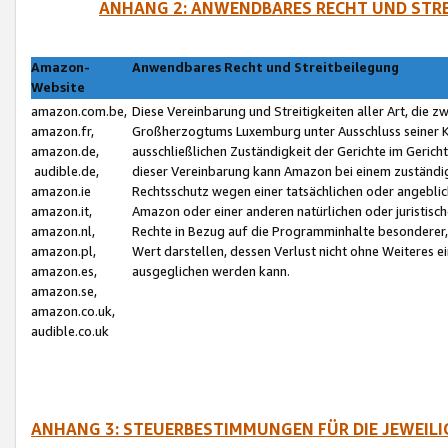
ANHANG 2: ANWENDBARES RECHT UND STRE
Amazon-
Anwendbares Recht und Streitbeilegung
Website
amazon.com.be,
Diese Vereinbarung und Streitigkeiten aller Art, die 
amazon.fr,
Großherzogtums Luxemburg unter Ausschluss seiner Kol
amazon.de,
ausschließlichen Zuständigkeit der Gerichte im Geri
audible.de,
dieser Vereinbarung kann Amazon bei einem zuständig
amazon.ie
Rechtsschutz wegen einer tatsächlichen oder angebli
amazon.it,
Amazon oder einer anderen natürlichen oder juristisc
amazon.nl,
Rechte in Bezug auf die Programminhalte besonderer,
amazon.pl,
Wert darstellen, dessen Verlust nicht ohne Weiteres e
amazon.es,
ausgeglichen werden kann.
amazon.se,
amazon.co.uk,
audible.co.uk
ANHANG 3: STEUERBESTIMMUNGEN FÜR DIE JEWEIL