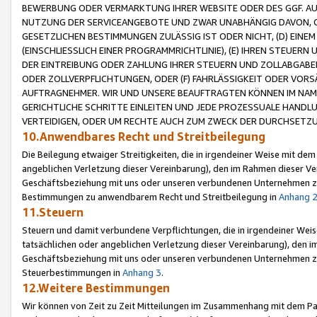
BEWERBUNG ODER VERMARKTUNG IHRER WEBSITE ODER DES GGF. AUF 
NUTZUNG DER SERVICEANGEBOTE UND ZWAR UNABHÄNGIG DAVON, O
GESETZLICHEN BESTIMMUNGEN ZULÄSSIG IST ODER NICHT, (D) EINE
(EINSCHLIESSLICH EINER PROGRAMMRICHTLINIE), (E) IHREN STEUER
DER EINTREIBUNG ODER ZAHLUNG IHRER STEUERN UND ZOLLABGAB
ODER ZOLLVERPFLICHTUNGEN, ODER (F) FAHRLÄSSIGKEIT ODER VORS
AUFTRAGNEHMER. WIR UND UNSERE BEAUFTRAGTEN KÖNNEN IM NAME
GERICHTLICHE SCHRITTE EINLEITEN UND JEDE PROZESSUALE HAND
VERTEIDIGEN, ODER UM RECHTE AUCH ZUM ZWECK DER DURCHSETZU
10.Anwendbares Recht und Streitbeilegung
Die Beilegung etwaiger Streitigkeiten, die in irgendeiner Weise mit de
angeblichen Verletzung dieser Vereinbarung), den im Rahmen dieser Ve
Geschäftsbeziehung mit uns oder unseren verbundenen Unternehmen zu
Bestimmungen zu anwendbarem Recht und Streitbeilegung in
Anhang 
11.Steuern
Steuern und damit verbundene Verpflichtungen, die in irgendeiner Wei
tatsächlichen oder angeblichen Verletzung dieser Vereinbarung), den 
Geschäftsbeziehung mit uns oder unseren verbundenen Unternehmen z
Steuerbestimmungen in
Anhang 3
.
12.Weitere Bestimmungen
Wir können von Zeit zu Zeit Mitteilungen im Zusammenhang mit dem Par