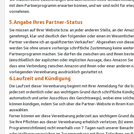
mit dem Partnerprogramm erwarten können, und wir sind nicht für etwa
vornehmen.
5.Angabe Ihres Partner-Status
Sie müssen auf Ihrer Website bzw. an jeder anderen Stelle, an der Am
genehmigt, klar und deutlich den folgenden oder einen im Wesentlichen
Partner verdiene ich an qualifizierten Verkäufen“. Abgesehen von die
werden Sie ohne unsere vorherige schriftliche Zustimmung keine weite
Partnerprogramm machen. Sie dürfen die zwischen uns und Ihnen best
(einschließlich der expliziten oder impliziten Aussage, dass Amazon Si
dass eine Verbindung zwischen Amazon und Ihnen oder einer anderen natü
vorliegenden Vereinbarung ausdrücklich gestattet ist.
6.Laufzeit und Kündigung
Die Laufzeit dieser Vereinbarung beginnt mit Ihrer Anmeldung für die 
jederzeit ordentlich oder aus wichtigem Grund durch schriftliche Kündi
automatisch und unter Ausschluss des Gerichtswegs), wobei eine solch
können kündigen, indem Sie sich über die Partner-Website in Ihrem Ko
auswählen.
Ferner können wir diese Vereinbarung jederzeit aus wichtigem Grund dur
Sie Ihre Pflichten aus dieser Vereinbarung erheblich verletzen; (b) wen
Programmrichtlinien) nicht innerhalb von 7 Tagen nach unserer Benachr
oder Haftungsansprüchen im Zusammenhang mit Ihrer Teilnahme am Pa