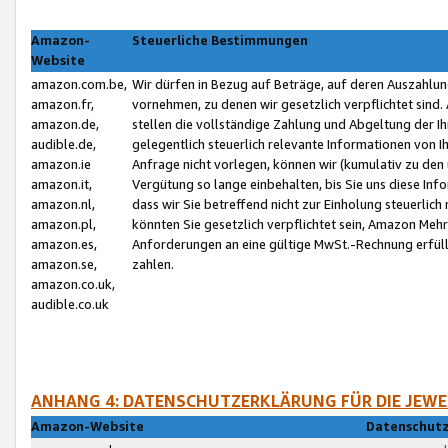
Amazon-
Steuerliche Bestimmungen
Website
amazon.com.be,
Wir dürfen in Bezug auf Beträge, auf deren Auszahlun
amazon.fr,
vornehmen, zu denen wir gesetzlich verpflichtet sind
amazon.de,
stellen die vollständige Zahlung und Abgeltung der 
audible.de,
gelegentlich steuerlich relevante Informationen von I
amazon.ie
Anfrage nicht vorlegen, können wir (kumulativ zu de
amazon.it,
Vergütung so lange einbehalten, bis Sie uns diese Inf
amazon.nl,
dass wir Sie betreffend nicht zur Einholung steuerlich 
amazon.pl,
könnten Sie gesetzlich verpflichtet sein, Amazon Meh
amazon.es,
Anforderungen an eine gültige MwSt.-Rechnung erfüllt
amazon.se,
zahlen.
amazon.co.uk,
audible.co.uk
ANHANG 4: DATENSCHUTZERKLÄRUNG FÜR DIE JEWE
Amazon-Website
Datenschutz