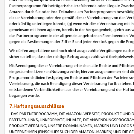
Partnerprogramm für betrügerische, irreführende oder illegale Zwecke
Amazon durch Sie oder Ihre Teilnahme am Partnerprogramm beschädig
dieser Vereinbarung oder den gemäß dieser Vereinbarung von den Vertr
oder künftig unterliegen könnte; (g) wenn wir diese Vereinbarung mit I
gemeinsam mit Ihnen agieren, bereits in der Vergangenheit, gleich aus
das Partnerprogramm in der allgemein angebotenen Form beenden. Vors
gegen die Bestimmungen der Ziffer 5 und jeder Verstoß gegen die Prog
Wir dürfen angefallene und noch nicht ausgezahlte Vergütungen nach 
sicherzustellen, dass der richtige Betrag ausgezahlt wird (beispielsw
Mit Beendigung dieser Vereinbarung erlöschen alle Rechte und Pflichte
eingeräumten Lizenzen/Nutzungsrechte; hiervon ausgenommen sind die in 
Programmrichtlinien festgelegten Rechte und Pflichten der Parteien sow
Vereinbarung, die nach Beendigung dieser Vereinbarung fortbestehen. D
entstandenen Verbindlichkeiten aus dieser Vereinbarung und der Haft
begangen wurde.
7.Haftungsausschlüsse
DAS PARTNERPROGRAMM, DIE AMAZON-WEBSITE, PRODUKTE UND DI
PARTNER-LINKS, LINKFORMATE, INHALTE, DIE ANWENDUNGSPROGR
PRODUKTWERBUNG, UNSERE DOMAIN-NAMEN, MARKEN UND LOGOS S
UNTERNEHMEN (EINSCHLIESSLICH DER AMAZON-MARKEN) UND DIE GE