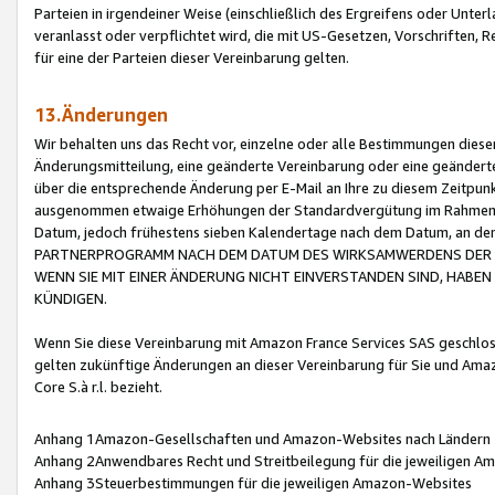
Parteien in irgendeiner Weise (einschließlich des Ergreifens oder Unt
veranlasst oder verpflichtet wird, die mit US-Gesetzen, Vorschriften,
für eine der Parteien dieser Vereinbarung gelten.
13.Änderungen
Wir behalten uns das Recht vor, einzelne oder alle Bestimmungen diese
Änderungsmitteilung, eine geänderte Vereinbarung oder eine geänderte 
über die entsprechende Änderung per E-Mail an Ihre zu diesem Zeitpun
ausgenommen etwaige Erhöhungen der Standardvergütung im Rahmen
Datum, jedoch frühestens sieben Kalendertage nach dem Datum, an de
PARTNERPROGRAMM NACH DEM DATUM DES WIRKSAMWERDENS DER Ä
WENN SIE MIT EINER ÄNDERUNG NICHT EINVERSTANDEN SIND, HABEN S
KÜNDIGEN.
Wenn Sie diese Vereinbarung mit Amazon France Services SAS geschlo
gelten zukünftige Änderungen an dieser Vereinbarung für Sie und Ama
Core S.à r.l. bezieht.
Anhang 1Amazon-Gesellschaften und Amazon-Websites nach Ländern
Anhang 2Anwendbares Recht und Streitbeilegung für die jeweiligen 
Anhang 3Steuerbestimmungen für die jeweiligen Amazon-Websites