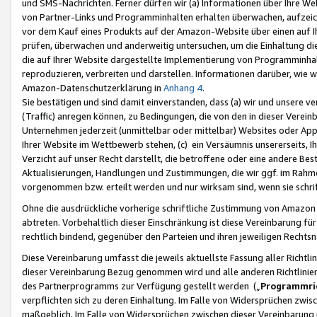
und SMS-Nachrichten. Ferner dürfen wir (a) Informationen über Ihre We
von Partner-Links und Programminhalten erhalten überwachen, aufzei
vor dem Kauf eines Produkts auf der Amazon-Website über einen auf Ih
prüfen, überwachen und anderweitig untersuchen, um die Einhaltung dies
die auf Ihrer Website dargestellte Implementierung von Programminhalt
reproduzieren, verbreiten und darstellen. Informationen darüber, wie w
Amazon-Datenschutzerklärung in
Anhang 4
.
Sie bestätigen und sind damit einverstanden, dass (a) wir und unsere 
(Traffic) anregen können, zu Bedingungen, die von den in dieser Vere
Unternehmen jederzeit (unmittelbar oder mittelbar) Websites oder Appl
Ihrer Website im Wettbewerb stehen, (c) ein Versäumnis unsererseits, I
Verzicht auf unser Recht darstellt, die betroffene oder eine andere B
Aktualisierungen, Handlungen und Zustimmungen, die wir ggf. im Rahme
vorgenommen bzw. erteilt werden und nur wirksam sind, wenn sie schri
Ohne die ausdrückliche vorherige schriftliche Zustimmung von Amazon
abtreten. Vorbehaltlich dieser Einschränkung ist diese Vereinbarung f
rechtlich bindend, gegenüber den Parteien und ihren jeweiligen Rech
Diese Vereinbarung umfasst die jeweils aktuellste Fassung aller Richtli
dieser Vereinbarung Bezug genommen wird und alle anderen Richtlinie
des Partnerprogramms zur Verfügung gestellt werden („
Programmric
verpflichten sich zu deren Einhaltung. Im Falle von Widersprüchen zwi
maßgeblich. Im Falle von Widersprüchen zwischen dieser Vereinbarun