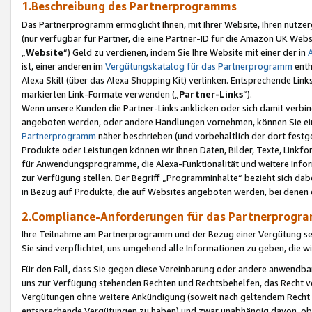
1.Beschreibung des Partnerprogramms
Das Partnerprogramm ermöglicht Ihnen, mit Ihrer Website, Ihren nutzer
(nur verfügbar für Partner, die eine Partner-ID für die Amazon UK We
„
Website
“) Geld zu verdienen, indem Sie Ihre Website mit einer der in
ist, einer anderen im
Vergütungskatalog für das Partnerprogramm
enth
Alexa Skill (über das Alexa Shopping Kit) verlinken. Entsprechende Lin
markierten Link-Formate verwenden („
Partner-Links
“).
Wenn unsere Kunden die Partner-Links anklicken oder sich damit verbi
angeboten werden, oder andere Handlungen vornehmen, können Sie eine
Partnerprogramm
näher beschrieben (und vorbehaltlich der dort festg
Produkte oder Leistungen können wir Ihnen Daten, Bilder, Texte, Linkfo
für Anwendungsprogramme, die Alexa-Funktionalität und weitere Inf
zur Verfügung stellen. Der Begriff „Programminhalte“ bezieht sich dabe
in Bezug auf Produkte, die auf Websites angeboten werden, bei denen 
2.Compliance-Anforderungen für das Partnerprog
Ihre Teilnahme am Partnerprogramm und der Bezug einer Vergütung setz
Sie sind verpflichtet, uns umgehend alle Informationen zu geben, die w
Für den Fall, dass Sie gegen diese Vereinbarung oder andere anwendba
uns zur Verfügung stehenden Rechten und Rechtsbehelfen, das Recht vo
Vergütungen ohne weitere Ankündigung (soweit nach geltendem Recht z
entsprechende Vergütungen zu haben) und zwar unabhängig davon, ob 