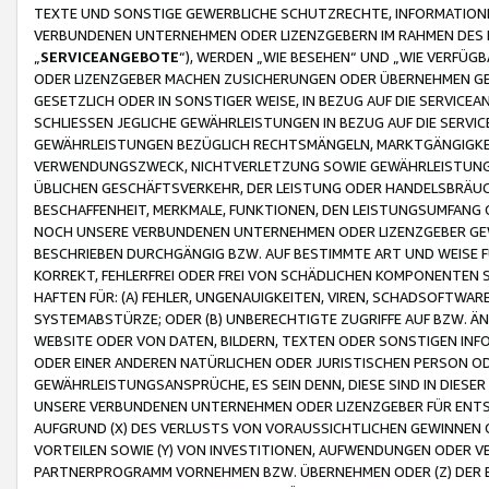
TEXTE UND SONSTIGE GEWERBLICHE SCHUTZRECHTE, INFORMATIONE
VERBUNDENEN UNTERNEHMEN ODER LIZENZGEBERN IM RAHMEN DES
„
SERVICEANGEBOTE
“), WERDEN „WIE BESEHEN“ UND „WIE VERFÜ
ODER LIZENZGEBER MACHEN ZUSICHERUNGEN ODER ÜBERNEHMEN GEW
GESETZLICH ODER IN SONSTIGER WEISE, IN BEZUG AUF DIE SERVI
SCHLIESSEN JEGLICHE GEWÄHRLEISTUNGEN IN BEZUG AUF DIE SERVI
GEWÄHRLEISTUNGEN BEZÜGLICH RECHTSMÄNGELN, MARKTGÄNGIGKEIT
VERWENDUNGSZWECK, NICHTVERLETZUNG SOWIE GEWÄHRLEISTUNGEN 
ÜBLICHEN GESCHÄFTSVERKEHR, DER LEISTUNG ODER HANDELSBRÄUCH
BESCHAFFENHEIT, MERKMALE, FUNKTIONEN, DEN LEISTUNGSUMFANG 
NOCH UNSERE VERBUNDENEN UNTERNEHMEN ODER LIZENZGEBER GEWÄ
BESCHRIEBEN DURCHGÄNGIG BZW. AUF BESTIMMTE ART UND WEISE
KORREKT, FEHLERFREI ODER FREI VON SCHÄDLICHEN KOMPONENTEN
HAFTEN FÜR: (A) FEHLER, UNGENAUIGKEITEN, VIREN, SCHADSOFTW
SYSTEMABSTÜRZE; ODER (B) UNBERECHTIGTE ZUGRIFFE AUF BZW. 
WEBSITE ODER VON DATEN, BILDERN, TEXTEN ODER SONSTIGEN INF
ODER EINER ANDEREN NATÜRLICHEN ODER JURISTISCHEN PERSON OD
GEWÄHRLEISTUNGSANSPRÜCHE, ES SEIN DENN, DIESE SIND IN DIES
UNSERE VERBUNDENEN UNTERNEHMEN ODER LIZENZGEBER FÜR EN
AUFGRUND (X) DES VERLUSTS VON VORAUSSICHTLICHEN GEWINNEN
VORTEILEN SOWIE (Y) VON INVESTITIONEN, AUFWENDUNGEN ODER VE
PARTNERPROGRAMM VORNEHMEN BZW. ÜBERNEHMEN ODER (Z) DER 