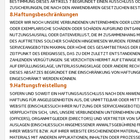
BESTIMMUNG DIESES ARTIKELS 7 BEGRÜNDET EINEN AUSSCHLUSS 
ZUSICHERUNGEN, DIE NACH DEN ANWENDBAREN GESETZLICHEN BE
8.Haftungsbeschränkungen
WEDER WIR NOCH UNSERE VERBUNDENEN UNTERNEHMEN ODER LIZEN
ODER EXEMPLARISCHE SCHÄDEN ODER SCHÄDEN AUFGRUND ENTGANG
NUTZUNGSAUSFALL ODER DATENVERLUST, DIE IM ZUSAMMENHANG MI
DES AUFTRETENS SOLCHER SCHÄDEN HINGEWIESEN WURDEN. FERN
SERVICEANGEBOTEN MAXIMAL DER HÖHE DES GESAMTBETRAGS DER 
ZEITPUNKT DES EREIGNISSES, DAS ZU DEM ZULETZT ENTSTANDENE
ZAHLENDEN VERGÜTUNGEN. SIE VERZICHTEN HIERMIT AUF ETWAIGE 
AUF ERFÜLLUNGSKLAGE, UNTERLASSUNGSKLAGE ODER ANDERE RECHT
DIESES ABSATZES BEGRÜNDET EINE EINSCHRÄNKUNG VON HAFTUNG
EINGESCHRÄNKT WERDEN KÖNNEN.
9.Haftungsfreistellung
SOFERN UND SOWEIT EIN HAFTUNGSAUSSCHLUSS NACH DEN ANWENDB
HAFTUNG FÜR ANGELEGENHEITEN AUS, DIE UNMITTELBAR ODER MITT
WEBSITE (EINSCHLIESSLICH IHRER NUTZUNG DER SERVICEANGEBOTE)
VERPFLICHTEN SICH, UNS, UNSERE VERBUNDENEN UNTERNEHMEN UN
(OFFICERS), ORGANMITGLIEDER (DIRECTORS) UND VERTRETER VON 
AUSLAGEN (EINSCHLIESSLICH ANGEMESSENER ANWALTSGEBÜHREN) FR
IHRER WEBSITE BZW. AUF IHRER WEBSITE ERSCHEINENDEM MATERIAL
MATERIALS MIT ANDEREN APPLIKATIONEN, INHALTEN ODER PROZESSE