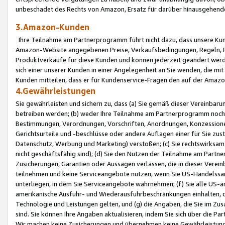
unbeschadet des Rechts von Amazon, Ersatz für darüber hinausgehen
3.Amazon-Kunden
Ihre Teilnahme am Partnerprogramm führt nicht dazu, dass unsere Kun
Amazon-Website angegebenen Preise, Verkaufsbedingungen, Regeln, Ri
Produktverkäufe für diese Kunden und können jederzeit geändert werde
sich einer unserer Kunden in einer Angelegenheit an Sie wenden, die 
Kunden mitteilen, dass er für Kundenservice-Fragen den auf der Ama
4.Gewährleistungen
Sie gewährleisten und sichern zu, dass (a) Sie gemäß dieser Vereinba
betreiben werden; (b) weder Ihre Teilnahme am Partnerprogramm noch d
Bestimmungen, Verordnungen, Vorschriften, Anordnungen, Konzessionen,
Gerichtsurteile und -beschlüsse oder andere Auflagen einer für Sie zu
Datenschutz, Werbung und Marketing) verstoßen; (c) Sie rechtswirksam 
nicht geschäftsfähig sind); (d) Sie den Nutzen der Teilnahme am Partne
Zusicherungen, Garantien oder Aussagen verlassen, die in dieser Verein
teilnehmen und keine Serviceangebote nutzen, wenn Sie US-Handelssa
unterliegen, in dem Sie Serviceangebote wahrnehmen; (f) Sie alle US
amerikanische Ausfuhr- und Wiederausfuhrbeschränkungen einhalten, 
Technologie und Leistungen gelten, und (g) die Angaben, die Sie im 
sind. Sie können Ihre Angaben aktualisieren, indem Sie sich über die 
Wir machen keine Zusicherungen und übernehmen keine Gewährleistun