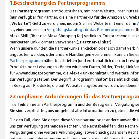
1.Beschreibung des Partnerprogramms
Das Partnerprogramm ermöglicht Ihnen, mit Ihrer Website, Ihren nutzer
(nur verfügbar für Partner, die eine Partner-ID für die Amazon UK We
„
Website
“) Geld zu verdienen, indem Sie Ihre Website mit einer der in
ist, einer anderen im
Vergütungskatalog für das Partnerprogramm
enth
Alexa Skill (über das Alexa Shopping Kit) verlinken. Entsprechende Lin
markierten Link-Formate verwenden („
Partner-Links
“).
Wenn unsere Kunden die Partner-Links anklicken oder sich damit verbi
angeboten werden, oder andere Handlungen vornehmen, können Sie eine
Partnerprogramm
näher beschrieben (und vorbehaltlich der dort festg
Produkte oder Leistungen können wir Ihnen Daten, Bilder, Texte, Linkfo
für Anwendungsprogramme, die Alexa-Funktionalität und weitere Inf
zur Verfügung stellen. Der Begriff „Programminhalte“ bezieht sich dabe
in Bezug auf Produkte, die auf Websites angeboten werden, bei denen 
2.Compliance-Anforderungen für das Partnerprog
Ihre Teilnahme am Partnerprogramm und der Bezug einer Vergütung setz
Sie sind verpflichtet, uns umgehend alle Informationen zu geben, die w
Für den Fall, dass Sie gegen diese Vereinbarung oder andere anwendba
uns zur Verfügung stehenden Rechten und Rechtsbehelfen, das Recht vo
Vergütungen ohne weitere Ankündigung (soweit nach geltendem Recht z
entsprechende Vergütungen zu haben) und zwar unabhängig davon, ob 