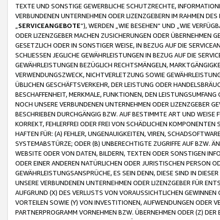
TEXTE UND SONSTIGE GEWERBLICHE SCHUTZRECHTE, INFORMATIONE
VERBUNDENEN UNTERNEHMEN ODER LIZENZGEBERN IM RAHMEN DES
„
SERVICEANGEBOTE
“), WERDEN „WIE BESEHEN“ UND „WIE VERFÜ
ODER LIZENZGEBER MACHEN ZUSICHERUNGEN ODER ÜBERNEHMEN GEW
GESETZLICH ODER IN SONSTIGER WEISE, IN BEZUG AUF DIE SERVI
SCHLIESSEN JEGLICHE GEWÄHRLEISTUNGEN IN BEZUG AUF DIE SERVI
GEWÄHRLEISTUNGEN BEZÜGLICH RECHTSMÄNGELN, MARKTGÄNGIGKEIT
VERWENDUNGSZWECK, NICHTVERLETZUNG SOWIE GEWÄHRLEISTUNGEN 
ÜBLICHEN GESCHÄFTSVERKEHR, DER LEISTUNG ODER HANDELSBRÄUCH
BESCHAFFENHEIT, MERKMALE, FUNKTIONEN, DEN LEISTUNGSUMFANG 
NOCH UNSERE VERBUNDENEN UNTERNEHMEN ODER LIZENZGEBER GEWÄ
BESCHRIEBEN DURCHGÄNGIG BZW. AUF BESTIMMTE ART UND WEISE
KORREKT, FEHLERFREI ODER FREI VON SCHÄDLICHEN KOMPONENTEN
HAFTEN FÜR: (A) FEHLER, UNGENAUIGKEITEN, VIREN, SCHADSOFTW
SYSTEMABSTÜRZE; ODER (B) UNBERECHTIGTE ZUGRIFFE AUF BZW. 
WEBSITE ODER VON DATEN, BILDERN, TEXTEN ODER SONSTIGEN INF
ODER EINER ANDEREN NATÜRLICHEN ODER JURISTISCHEN PERSON OD
GEWÄHRLEISTUNGSANSPRÜCHE, ES SEIN DENN, DIESE SIND IN DIES
UNSERE VERBUNDENEN UNTERNEHMEN ODER LIZENZGEBER FÜR EN
AUFGRUND (X) DES VERLUSTS VON VORAUSSICHTLICHEN GEWINNEN
VORTEILEN SOWIE (Y) VON INVESTITIONEN, AUFWENDUNGEN ODER VE
PARTNERPROGRAMM VORNEHMEN BZW. ÜBERNEHMEN ODER (Z) DER 