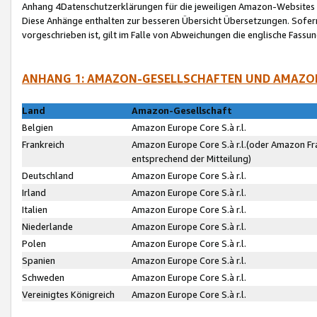
Anhang 4Datenschutzerklärungen für die jeweiligen Amazon-Websites
Diese Anhänge enthalten zur besseren Übersicht Übersetzungen. Sofe
vorgeschrieben ist, gilt im Falle von Abweichungen die englische Fass
ANHANG 1: AMAZON-GESELLSCHAFTEN UND AMAZO
Land
Amazon-Gesellschaft
Belgien
Amazon Europe Core S.à r.l.
Frankreich
Amazon Europe Core S.à r.l.(oder Amazon Fr
entsprechend der Mitteilung)
Deutschland
Amazon Europe Core S.à r.l.
Irland
Amazon Europe Core S.à r.l.
Italien
Amazon Europe Core S.à r.l.
Niederlande
Amazon Europe Core S.à r.l.
Polen
Amazon Europe Core S.à r.l.
Spanien
Amazon Europe Core S.à r.l.
Schweden
Amazon Europe Core S.à r.l.
Vereinigtes Königreich
Amazon Europe Core S.à r.l.