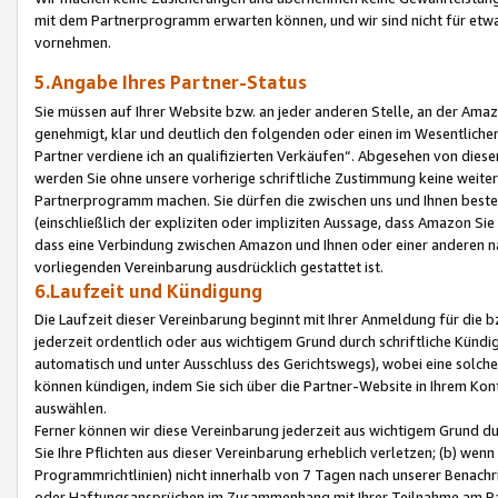
mit dem Partnerprogramm erwarten können, und wir sind nicht für etwa
vornehmen.
5.Angabe Ihres Partner-Status
Sie müssen auf Ihrer Website bzw. an jeder anderen Stelle, an der Am
genehmigt, klar und deutlich den folgenden oder einen im Wesentlichen
Partner verdiene ich an qualifizierten Verkäufen“. Abgesehen von die
werden Sie ohne unsere vorherige schriftliche Zustimmung keine weite
Partnerprogramm machen. Sie dürfen die zwischen uns und Ihnen best
(einschließlich der expliziten oder impliziten Aussage, dass Amazon Si
dass eine Verbindung zwischen Amazon und Ihnen oder einer anderen natü
vorliegenden Vereinbarung ausdrücklich gestattet ist.
6.Laufzeit und Kündigung
Die Laufzeit dieser Vereinbarung beginnt mit Ihrer Anmeldung für die 
jederzeit ordentlich oder aus wichtigem Grund durch schriftliche Kündi
automatisch und unter Ausschluss des Gerichtswegs), wobei eine solch
können kündigen, indem Sie sich über die Partner-Website in Ihrem Ko
auswählen.
Ferner können wir diese Vereinbarung jederzeit aus wichtigem Grund dur
Sie Ihre Pflichten aus dieser Vereinbarung erheblich verletzen; (b) wen
Programmrichtlinien) nicht innerhalb von 7 Tagen nach unserer Benachr
oder Haftungsansprüchen im Zusammenhang mit Ihrer Teilnahme am Pa