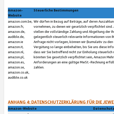
Amazon-
Steuerliche Bestimmungen
Website
amazon.com.be,
Wir dürfen in Bezug auf Beträge, auf deren Auszahlun
amazon.fr,
vornehmen, zu denen wir gesetzlich verpflichtet sind
amazon.de,
stellen die vollständige Zahlung und Abgeltung der 
audible.de,
gelegentlich steuerlich relevante Informationen von I
amazon.ie
Anfrage nicht vorlegen, können wir (kumulativ zu de
amazon.it,
Vergütung so lange einbehalten, bis Sie uns diese Inf
amazon.nl,
dass wir Sie betreffend nicht zur Einholung steuerlich 
amazon.pl,
könnten Sie gesetzlich verpflichtet sein, Amazon Meh
amazon.es,
Anforderungen an eine gültige MwSt.-Rechnung erfüllt
amazon.se,
zahlen.
amazon.co.uk,
audible.co.uk
ANHANG 4: DATENSCHUTZERKLÄRUNG FÜR DIE JEWE
Amazon-Website
Datenschutz