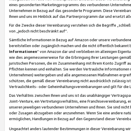
eines gesonderten Marketingprogramms des verbundenen Unternehmens
Unternehmen in Bezug auf das gesonderte Programm. Diese Vereinbarung
Ihnen und uns im Hinblick auf das Partnerprogramm dar und ersetzt al
Für die Zwecke dieser Vereinbarung verstehen sich die Begriffe „schließ
von „jedoch nicht beschränkt auf“.
Sämtliche Informationen in Bezug auf Amazon oder unsere verbunde
bereitstellen oder zugänglich machen und die nicht öffentlich bekannt bz
Informationen
“ von Amazon dar und verbleiben im alleinigen Eigent
wie dies angemessenerweise für die Erbringung Ihrer Leistungen gemäß d
juristischen Personen, die im Zusammenhang mit Ihrem Konto Zugriff au
Pflichten kennen und einhalten. Sie werden Vertrauliche Informationen 
Unternehmen) weitergeben und alle angemessenen Maßnahmen ergreifen
schützen, die gemäß dieser Vereinbarung nicht ausdrücklich zulässig is
Vertraulichkeits- oder Geheimhaltungsvereinbarungen und gilt für die
Das Verhältnis zwischen Ihnen und uns ist das unabhängiger Vertragspa
Joint-Venture, ein Vertretungsverhältnis, eine Franchisevereinbarung, 
unseren jeweiligen verbundenen Unternehmen und Ihnen. Sie sind ni
oder Zusagen abzugeben oder anzunehmen. Wenn Sie eine andere natürli
ermöglichen, Handlungen in Bezug auf den Gegenstand dieser Vereinbar
Ungeachtet anders lautender Bestimmungen in dieser Vereinbarung wird