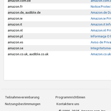
amazon.com.be
amazon.com.b
amazon.fr
Notice:Protec
amazon.de, audible.de
Amazon.de Da
amazon.ie
Amazon.ie Pri
amazon.it
Amazon.it Inf
amazon.nl
Amazon.nl Pri
amazon.pl
Informacja O
amazon.es
Aviso de Priv
amazon.se
Integritetsm
amazon.co.uk, audible.co.uk
Amazon.co.uk 
Teilnahmevereinbarung
Programmrichtlinien
Nutzungsbestimmungen
Kontaktiere uns