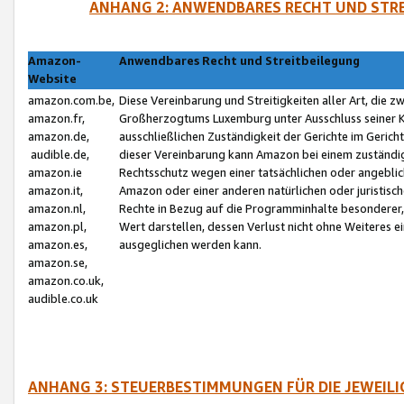
ANHANG 2: ANWENDBARES RECHT UND STRE
Amazon-
Anwendbares Recht und Streitbeilegung
Website
amazon.com.be,
Diese Vereinbarung und Streitigkeiten aller Art, die 
amazon.fr,
Großherzogtums Luxemburg unter Ausschluss seiner Kol
amazon.de,
ausschließlichen Zuständigkeit der Gerichte im Geri
audible.de,
dieser Vereinbarung kann Amazon bei einem zuständig
amazon.ie
Rechtsschutz wegen einer tatsächlichen oder angebli
amazon.it,
Amazon oder einer anderen natürlichen oder juristisc
amazon.nl,
Rechte in Bezug auf die Programminhalte besonderer,
amazon.pl,
Wert darstellen, dessen Verlust nicht ohne Weiteres e
amazon.es,
ausgeglichen werden kann.
amazon.se,
amazon.co.uk,
audible.co.uk
ANHANG 3: STEUERBESTIMMUNGEN FÜR DIE JEWEIL