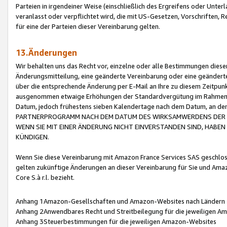
Parteien in irgendeiner Weise (einschließlich des Ergreifens oder Unt
veranlasst oder verpflichtet wird, die mit US-Gesetzen, Vorschriften,
für eine der Parteien dieser Vereinbarung gelten.
13.Änderungen
Wir behalten uns das Recht vor, einzelne oder alle Bestimmungen diese
Änderungsmitteilung, eine geänderte Vereinbarung oder eine geänderte 
über die entsprechende Änderung per E-Mail an Ihre zu diesem Zeitpun
ausgenommen etwaige Erhöhungen der Standardvergütung im Rahmen
Datum, jedoch frühestens sieben Kalendertage nach dem Datum, an de
PARTNERPROGRAMM NACH DEM DATUM DES WIRKSAMWERDENS DER Ä
WENN SIE MIT EINER ÄNDERUNG NICHT EINVERSTANDEN SIND, HABEN S
KÜNDIGEN.
Wenn Sie diese Vereinbarung mit Amazon France Services SAS geschlo
gelten zukünftige Änderungen an dieser Vereinbarung für Sie und Ama
Core S.à r.l. bezieht.
Anhang 1Amazon-Gesellschaften und Amazon-Websites nach Ländern
Anhang 2Anwendbares Recht und Streitbeilegung für die jeweiligen 
Anhang 3Steuerbestimmungen für die jeweiligen Amazon-Websites