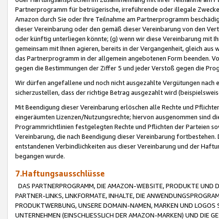
Partnerprogramm für betrügerische, irreführende oder illegale Zwecke
Amazon durch Sie oder Ihre Teilnahme am Partnerprogramm beschädig
dieser Vereinbarung oder den gemäß dieser Vereinbarung von den Vertr
oder künftig unterliegen könnte; (g) wenn wir diese Vereinbarung mit I
gemeinsam mit Ihnen agieren, bereits in der Vergangenheit, gleich aus
das Partnerprogramm in der allgemein angebotenen Form beenden. Vors
gegen die Bestimmungen der Ziffer 5 und jeder Verstoß gegen die Prog
Wir dürfen angefallene und noch nicht ausgezahlte Vergütungen nach 
sicherzustellen, dass der richtige Betrag ausgezahlt wird (beispielsw
Mit Beendigung dieser Vereinbarung erlöschen alle Rechte und Pflichte
eingeräumten Lizenzen/Nutzungsrechte; hiervon ausgenommen sind die in 
Programmrichtlinien festgelegten Rechte und Pflichten der Parteien sow
Vereinbarung, die nach Beendigung dieser Vereinbarung fortbestehen. D
entstandenen Verbindlichkeiten aus dieser Vereinbarung und der Haft
begangen wurde.
7.Haftungsausschlüsse
DAS PARTNERPROGRAMM, DIE AMAZON-WEBSITE, PRODUKTE UND DI
PARTNER-LINKS, LINKFORMATE, INHALTE, DIE ANWENDUNGSPROGR
PRODUKTWERBUNG, UNSERE DOMAIN-NAMEN, MARKEN UND LOGOS S
UNTERNEHMEN (EINSCHLIESSLICH DER AMAZON-MARKEN) UND DIE GE