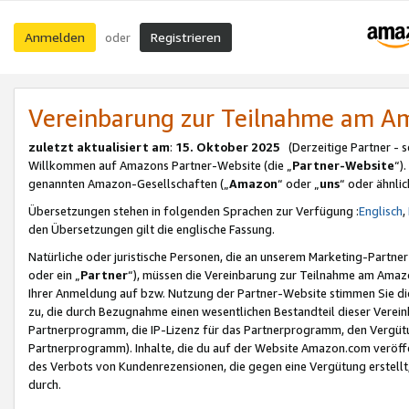
Anmelden
Registrieren
oder
Vereinbarung zur Teilnahme am 
zuletzt aktualisiert am
:
15. Oktober 2025
(Derzeitige Partner - 
Willkommen auf Amazons Partner-Website (die „
Partner-Website
“)
genannten Amazon-Gesellschaften („
Amazon
“ oder „
uns
“ oder ähnli
Übersetzungen stehen in folgenden Sprachen zur Verfügung :
Englisch
,
den Übersetzungen gilt die englische Fassung.
Natürliche oder juristische Personen, die an unserem Marketing-Partn
oder ein „
Partner
“), müssen die Vereinbarung zur Teilnahme am Ama
Ihrer Anmeldung auf bzw. Nutzung der Partner-Website stimmen Sie die
zu, die durch Bezugnahme einen wesentlichen Bestandteil dieser Verei
Partnerprogramm, die IP-Lizenz für das Partnerprogramm, den Vergütu
Partnerprogramm). Inhalte, die du auf der Website Amazon.com veröffe
des Verbots von Kundenrezensionen, die gegen eine Vergütung erstellt, 
durch.