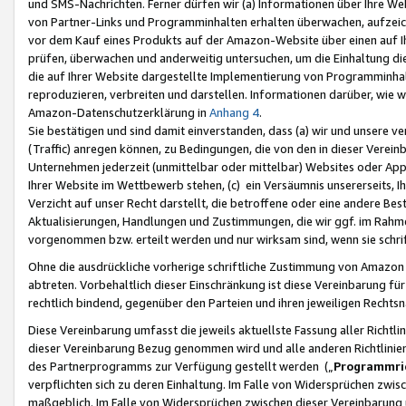
und SMS-Nachrichten. Ferner dürfen wir (a) Informationen über Ihre We
von Partner-Links und Programminhalten erhalten überwachen, aufzei
vor dem Kauf eines Produkts auf der Amazon-Website über einen auf Ih
prüfen, überwachen und anderweitig untersuchen, um die Einhaltung dies
die auf Ihrer Website dargestellte Implementierung von Programminhalt
reproduzieren, verbreiten und darstellen. Informationen darüber, wie w
Amazon-Datenschutzerklärung in
Anhang 4
.
Sie bestätigen und sind damit einverstanden, dass (a) wir und unsere 
(Traffic) anregen können, zu Bedingungen, die von den in dieser Vere
Unternehmen jederzeit (unmittelbar oder mittelbar) Websites oder Appl
Ihrer Website im Wettbewerb stehen, (c) ein Versäumnis unsererseits, I
Verzicht auf unser Recht darstellt, die betroffene oder eine andere B
Aktualisierungen, Handlungen und Zustimmungen, die wir ggf. im Rahme
vorgenommen bzw. erteilt werden und nur wirksam sind, wenn sie schri
Ohne die ausdrückliche vorherige schriftliche Zustimmung von Amazon
abtreten. Vorbehaltlich dieser Einschränkung ist diese Vereinbarung f
rechtlich bindend, gegenüber den Parteien und ihren jeweiligen Rech
Diese Vereinbarung umfasst die jeweils aktuellste Fassung aller Richtli
dieser Vereinbarung Bezug genommen wird und alle anderen Richtlinie
des Partnerprogramms zur Verfügung gestellt werden („
Programmric
verpflichten sich zu deren Einhaltung. Im Falle von Widersprüchen zwi
maßgeblich. Im Falle von Widersprüchen zwischen dieser Vereinbarun