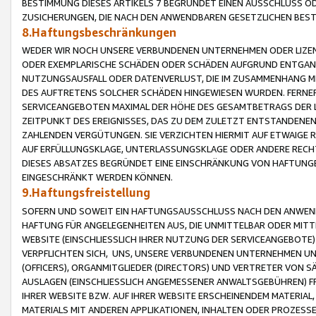
BESTIMMUNG DIESES ARTIKELS 7 BEGRÜNDET EINEN AUSSCHLUSS 
ZUSICHERUNGEN, DIE NACH DEN ANWENDBAREN GESETZLICHEN BE
8.Haftungsbeschränkungen
WEDER WIR NOCH UNSERE VERBUNDENEN UNTERNEHMEN ODER LIZEN
ODER EXEMPLARISCHE SCHÄDEN ODER SCHÄDEN AUFGRUND ENTGANG
NUTZUNGSAUSFALL ODER DATENVERLUST, DIE IM ZUSAMMENHANG MI
DES AUFTRETENS SOLCHER SCHÄDEN HINGEWIESEN WURDEN. FERN
SERVICEANGEBOTEN MAXIMAL DER HÖHE DES GESAMTBETRAGS DER 
ZEITPUNKT DES EREIGNISSES, DAS ZU DEM ZULETZT ENTSTANDENE
ZAHLENDEN VERGÜTUNGEN. SIE VERZICHTEN HIERMIT AUF ETWAIGE 
AUF ERFÜLLUNGSKLAGE, UNTERLASSUNGSKLAGE ODER ANDERE RECHT
DIESES ABSATZES BEGRÜNDET EINE EINSCHRÄNKUNG VON HAFTUNG
EINGESCHRÄNKT WERDEN KÖNNEN.
9.Haftungsfreistellung
SOFERN UND SOWEIT EIN HAFTUNGSAUSSCHLUSS NACH DEN ANWENDB
HAFTUNG FÜR ANGELEGENHEITEN AUS, DIE UNMITTELBAR ODER MITT
WEBSITE (EINSCHLIESSLICH IHRER NUTZUNG DER SERVICEANGEBOTE)
VERPFLICHTEN SICH, UNS, UNSERE VERBUNDENEN UNTERNEHMEN UN
(OFFICERS), ORGANMITGLIEDER (DIRECTORS) UND VERTRETER VON 
AUSLAGEN (EINSCHLIESSLICH ANGEMESSENER ANWALTSGEBÜHREN) FR
IHRER WEBSITE BZW. AUF IHRER WEBSITE ERSCHEINENDEM MATERIAL
MATERIALS MIT ANDEREN APPLIKATIONEN, INHALTEN ODER PROZESSE