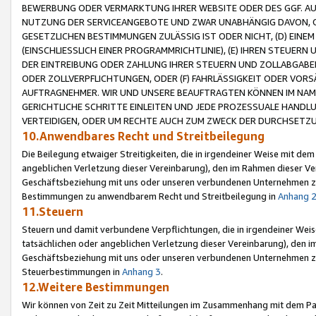
BEWERBUNG ODER VERMARKTUNG IHRER WEBSITE ODER DES GGF. AUF 
NUTZUNG DER SERVICEANGEBOTE UND ZWAR UNABHÄNGIG DAVON, O
GESETZLICHEN BESTIMMUNGEN ZULÄSSIG IST ODER NICHT, (D) EINE
(EINSCHLIESSLICH EINER PROGRAMMRICHTLINIE), (E) IHREN STEUER
DER EINTREIBUNG ODER ZAHLUNG IHRER STEUERN UND ZOLLABGAB
ODER ZOLLVERPFLICHTUNGEN, ODER (F) FAHRLÄSSIGKEIT ODER VORS
AUFTRAGNEHMER. WIR UND UNSERE BEAUFTRAGTEN KÖNNEN IM NAME
GERICHTLICHE SCHRITTE EINLEITEN UND JEDE PROZESSUALE HAND
VERTEIDIGEN, ODER UM RECHTE AUCH ZUM ZWECK DER DURCHSETZU
10.Anwendbares Recht und Streitbeilegung
Die Beilegung etwaiger Streitigkeiten, die in irgendeiner Weise mit de
angeblichen Verletzung dieser Vereinbarung), den im Rahmen dieser Ve
Geschäftsbeziehung mit uns oder unseren verbundenen Unternehmen zu
Bestimmungen zu anwendbarem Recht und Streitbeilegung in
Anhang 
11.Steuern
Steuern und damit verbundene Verpflichtungen, die in irgendeiner Wei
tatsächlichen oder angeblichen Verletzung dieser Vereinbarung), den 
Geschäftsbeziehung mit uns oder unseren verbundenen Unternehmen z
Steuerbestimmungen in
Anhang 3
.
12.Weitere Bestimmungen
Wir können von Zeit zu Zeit Mitteilungen im Zusammenhang mit dem Par