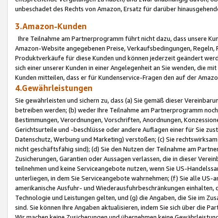
unbeschadet des Rechts von Amazon, Ersatz für darüber hinausgehen
3.Amazon-Kunden
Ihre Teilnahme am Partnerprogramm führt nicht dazu, dass unsere Kun
Amazon-Website angegebenen Preise, Verkaufsbedingungen, Regeln, Ri
Produktverkäufe für diese Kunden und können jederzeit geändert werde
sich einer unserer Kunden in einer Angelegenheit an Sie wenden, die 
Kunden mitteilen, dass er für Kundenservice-Fragen den auf der Ama
4.Gewährleistungen
Sie gewährleisten und sichern zu, dass (a) Sie gemäß dieser Vereinba
betreiben werden; (b) weder Ihre Teilnahme am Partnerprogramm noch d
Bestimmungen, Verordnungen, Vorschriften, Anordnungen, Konzessionen,
Gerichtsurteile und -beschlüsse oder andere Auflagen einer für Sie zu
Datenschutz, Werbung und Marketing) verstoßen; (c) Sie rechtswirksam 
nicht geschäftsfähig sind); (d) Sie den Nutzen der Teilnahme am Partne
Zusicherungen, Garantien oder Aussagen verlassen, die in dieser Verein
teilnehmen und keine Serviceangebote nutzen, wenn Sie US-Handelssa
unterliegen, in dem Sie Serviceangebote wahrnehmen; (f) Sie alle US
amerikanische Ausfuhr- und Wiederausfuhrbeschränkungen einhalten, 
Technologie und Leistungen gelten, und (g) die Angaben, die Sie im 
sind. Sie können Ihre Angaben aktualisieren, indem Sie sich über die 
Wir machen keine Zusicherungen und übernehmen keine Gewährleistun