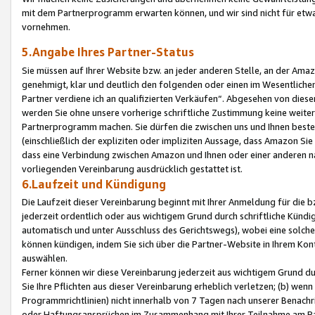
mit dem Partnerprogramm erwarten können, und wir sind nicht für etwa
vornehmen.
5.Angabe Ihres Partner-Status
Sie müssen auf Ihrer Website bzw. an jeder anderen Stelle, an der Am
genehmigt, klar und deutlich den folgenden oder einen im Wesentlichen
Partner verdiene ich an qualifizierten Verkäufen“. Abgesehen von die
werden Sie ohne unsere vorherige schriftliche Zustimmung keine weite
Partnerprogramm machen. Sie dürfen die zwischen uns und Ihnen best
(einschließlich der expliziten oder impliziten Aussage, dass Amazon Si
dass eine Verbindung zwischen Amazon und Ihnen oder einer anderen natü
vorliegenden Vereinbarung ausdrücklich gestattet ist.
6.Laufzeit und Kündigung
Die Laufzeit dieser Vereinbarung beginnt mit Ihrer Anmeldung für die 
jederzeit ordentlich oder aus wichtigem Grund durch schriftliche Kündi
automatisch und unter Ausschluss des Gerichtswegs), wobei eine solch
können kündigen, indem Sie sich über die Partner-Website in Ihrem Ko
auswählen.
Ferner können wir diese Vereinbarung jederzeit aus wichtigem Grund dur
Sie Ihre Pflichten aus dieser Vereinbarung erheblich verletzen; (b) wen
Programmrichtlinien) nicht innerhalb von 7 Tagen nach unserer Benachr
oder Haftungsansprüchen im Zusammenhang mit Ihrer Teilnahme am Pa