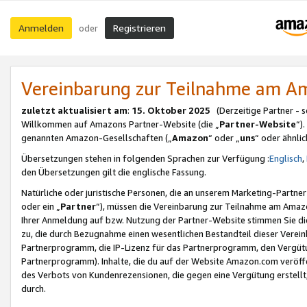
Anmelden
Registrieren
oder
Vereinbarung zur Teilnahme am 
zuletzt aktualisiert am
:
15. Oktober 2025
(Derzeitige Partner - 
Willkommen auf Amazons Partner-Website (die „
Partner-Website
“)
genannten Amazon-Gesellschaften („
Amazon
“ oder „
uns
“ oder ähnli
Übersetzungen stehen in folgenden Sprachen zur Verfügung :
Englisch
,
den Übersetzungen gilt die englische Fassung.
Natürliche oder juristische Personen, die an unserem Marketing-Partn
oder ein „
Partner
“), müssen die Vereinbarung zur Teilnahme am Ama
Ihrer Anmeldung auf bzw. Nutzung der Partner-Website stimmen Sie die
zu, die durch Bezugnahme einen wesentlichen Bestandteil dieser Verei
Partnerprogramm, die IP-Lizenz für das Partnerprogramm, den Vergütu
Partnerprogramm). Inhalte, die du auf der Website Amazon.com veröffe
des Verbots von Kundenrezensionen, die gegen eine Vergütung erstellt, 
durch.