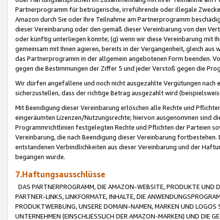
Partnerprogramm für betrügerische, irreführende oder illegale Zwecke
Amazon durch Sie oder Ihre Teilnahme am Partnerprogramm beschädig
dieser Vereinbarung oder den gemäß dieser Vereinbarung von den Vertr
oder künftig unterliegen könnte; (g) wenn wir diese Vereinbarung mit I
gemeinsam mit Ihnen agieren, bereits in der Vergangenheit, gleich aus
das Partnerprogramm in der allgemein angebotenen Form beenden. Vors
gegen die Bestimmungen der Ziffer 5 und jeder Verstoß gegen die Prog
Wir dürfen angefallene und noch nicht ausgezahlte Vergütungen nach 
sicherzustellen, dass der richtige Betrag ausgezahlt wird (beispielsw
Mit Beendigung dieser Vereinbarung erlöschen alle Rechte und Pflichte
eingeräumten Lizenzen/Nutzungsrechte; hiervon ausgenommen sind die in 
Programmrichtlinien festgelegten Rechte und Pflichten der Parteien sow
Vereinbarung, die nach Beendigung dieser Vereinbarung fortbestehen. D
entstandenen Verbindlichkeiten aus dieser Vereinbarung und der Haft
begangen wurde.
7.Haftungsausschlüsse
DAS PARTNERPROGRAMM, DIE AMAZON-WEBSITE, PRODUKTE UND DI
PARTNER-LINKS, LINKFORMATE, INHALTE, DIE ANWENDUNGSPROGR
PRODUKTWERBUNG, UNSERE DOMAIN-NAMEN, MARKEN UND LOGOS S
UNTERNEHMEN (EINSCHLIESSLICH DER AMAZON-MARKEN) UND DIE GE