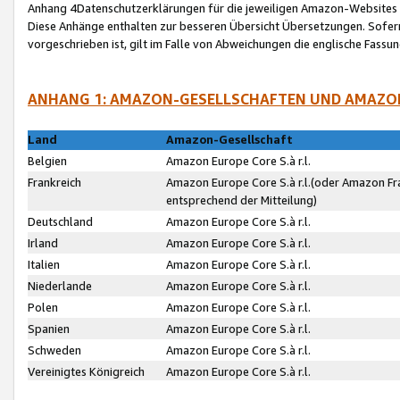
Anhang 4Datenschutzerklärungen für die jeweiligen Amazon-Websites
Diese Anhänge enthalten zur besseren Übersicht Übersetzungen. Sofe
vorgeschrieben ist, gilt im Falle von Abweichungen die englische Fass
ANHANG 1: AMAZON-GESELLSCHAFTEN UND AMAZO
Land
Amazon-Gesellschaft
Belgien
Amazon Europe Core S.à r.l.
Frankreich
Amazon Europe Core S.à r.l.(oder Amazon Fr
entsprechend der Mitteilung)
Deutschland
Amazon Europe Core S.à r.l.
Irland
Amazon Europe Core S.à r.l.
Italien
Amazon Europe Core S.à r.l.
Niederlande
Amazon Europe Core S.à r.l.
Polen
Amazon Europe Core S.à r.l.
Spanien
Amazon Europe Core S.à r.l.
Schweden
Amazon Europe Core S.à r.l.
Vereinigtes Königreich
Amazon Europe Core S.à r.l.