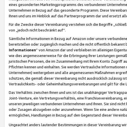
eines gesonderten Marketingprogramms des verbundenen Unternehmens
Unternehmen in Bezug auf das gesonderte Programm. Diese Vereinbarung
Ihnen und uns im Hinblick auf das Partnerprogramm dar und ersetzt al
Für die Zwecke dieser Vereinbarung verstehen sich die Begriffe „schließ
von „jedoch nicht beschränkt auf“.
Sämtliche Informationen in Bezug auf Amazon oder unsere verbunde
bereitstellen oder zugänglich machen und die nicht öffentlich bekannt bz
Informationen
“ von Amazon dar und verbleiben im alleinigen Eigent
wie dies angemessenerweise für die Erbringung Ihrer Leistungen gemäß d
juristischen Personen, die im Zusammenhang mit Ihrem Konto Zugriff au
Pflichten kennen und einhalten. Sie werden Vertrauliche Informationen 
Unternehmen) weitergeben und alle angemessenen Maßnahmen ergreifen
schützen, die gemäß dieser Vereinbarung nicht ausdrücklich zulässig is
Vertraulichkeits- oder Geheimhaltungsvereinbarungen und gilt für die
Das Verhältnis zwischen Ihnen und uns ist das unabhängiger Vertragspa
Joint-Venture, ein Vertretungsverhältnis, eine Franchisevereinbarung, 
unseren jeweiligen verbundenen Unternehmen und Ihnen. Sie sind ni
oder Zusagen abzugeben oder anzunehmen. Wenn Sie eine andere natürli
ermöglichen, Handlungen in Bezug auf den Gegenstand dieser Vereinbar
Ungeachtet anders lautender Bestimmungen in dieser Vereinbarung wird