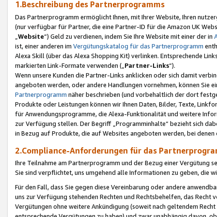
1.Beschreibung des Partnerprogramms
Das Partnerprogramm ermöglicht Ihnen, mit Ihrer Website, Ihren nutzer
(nur verfügbar für Partner, die eine Partner-ID für die Amazon UK We
„
Website
“) Geld zu verdienen, indem Sie Ihre Website mit einer der in
ist, einer anderen im
Vergütungskatalog für das Partnerprogramm
enth
Alexa Skill (über das Alexa Shopping Kit) verlinken. Entsprechende Lin
markierten Link-Formate verwenden („
Partner-Links
“).
Wenn unsere Kunden die Partner-Links anklicken oder sich damit verbi
angeboten werden, oder andere Handlungen vornehmen, können Sie eine
Partnerprogramm
näher beschrieben (und vorbehaltlich der dort festg
Produkte oder Leistungen können wir Ihnen Daten, Bilder, Texte, Linkfo
für Anwendungsprogramme, die Alexa-Funktionalität und weitere Inf
zur Verfügung stellen. Der Begriff „Programminhalte“ bezieht sich dabe
in Bezug auf Produkte, die auf Websites angeboten werden, bei denen 
2.Compliance-Anforderungen für das Partnerprog
Ihre Teilnahme am Partnerprogramm und der Bezug einer Vergütung setz
Sie sind verpflichtet, uns umgehend alle Informationen zu geben, die w
Für den Fall, dass Sie gegen diese Vereinbarung oder andere anwendba
uns zur Verfügung stehenden Rechten und Rechtsbehelfen, das Recht vo
Vergütungen ohne weitere Ankündigung (soweit nach geltendem Recht z
entsprechende Vergütungen zu haben) und zwar unabhängig davon, ob 