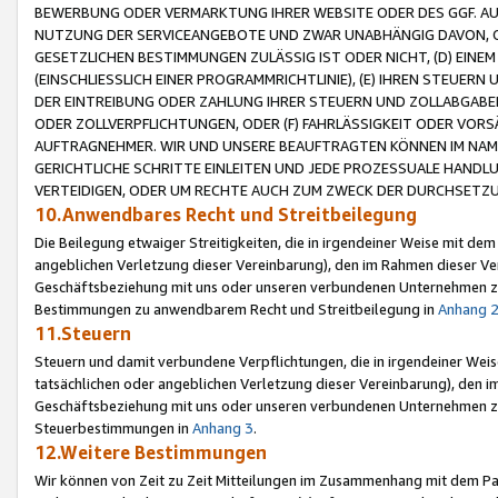
BEWERBUNG ODER VERMARKTUNG IHRER WEBSITE ODER DES GGF. AUF 
NUTZUNG DER SERVICEANGEBOTE UND ZWAR UNABHÄNGIG DAVON, O
GESETZLICHEN BESTIMMUNGEN ZULÄSSIG IST ODER NICHT, (D) EINE
(EINSCHLIESSLICH EINER PROGRAMMRICHTLINIE), (E) IHREN STEUER
DER EINTREIBUNG ODER ZAHLUNG IHRER STEUERN UND ZOLLABGAB
ODER ZOLLVERPFLICHTUNGEN, ODER (F) FAHRLÄSSIGKEIT ODER VORS
AUFTRAGNEHMER. WIR UND UNSERE BEAUFTRAGTEN KÖNNEN IM NAME
GERICHTLICHE SCHRITTE EINLEITEN UND JEDE PROZESSUALE HAND
VERTEIDIGEN, ODER UM RECHTE AUCH ZUM ZWECK DER DURCHSETZU
10.Anwendbares Recht und Streitbeilegung
Die Beilegung etwaiger Streitigkeiten, die in irgendeiner Weise mit de
angeblichen Verletzung dieser Vereinbarung), den im Rahmen dieser Ve
Geschäftsbeziehung mit uns oder unseren verbundenen Unternehmen zu
Bestimmungen zu anwendbarem Recht und Streitbeilegung in
Anhang 
11.Steuern
Steuern und damit verbundene Verpflichtungen, die in irgendeiner Wei
tatsächlichen oder angeblichen Verletzung dieser Vereinbarung), den 
Geschäftsbeziehung mit uns oder unseren verbundenen Unternehmen z
Steuerbestimmungen in
Anhang 3
.
12.Weitere Bestimmungen
Wir können von Zeit zu Zeit Mitteilungen im Zusammenhang mit dem Par