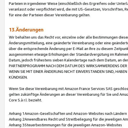
Parteien in irgendeiner Weise (einschließlich des Ergreifens oder Unt
veranlasst oder verpflichtet wird, die mit US-Gesetzen, Vorschriften,
für eine der Parteien dieser Vereinbarung gelten.
13.Änderungen
Wir behalten uns das Recht vor, einzelne oder alle Bestimmungen diese
Änderungsmitteilung, eine geänderte Vereinbarung oder eine geänderte 
über die entsprechende Änderung per E-Mail an Ihre zu diesem Zeitpun
ausgenommen etwaige Erhöhungen der Standardvergütung im Rahmen
Datum, jedoch frühestens sieben Kalendertage nach dem Datum, an de
PARTNERPROGRAMM NACH DEM DATUM DES WIRKSAMWERDENS DER Ä
WENN SIE MIT EINER ÄNDERUNG NICHT EINVERSTANDEN SIND, HABEN S
KÜNDIGEN.
Wenn Sie diese Vereinbarung mit Amazon France Services SAS geschlo
gelten zukünftige Änderungen an dieser Vereinbarung für Sie und Ama
Core S.à r.l. bezieht.
Anhang 1Amazon-Gesellschaften und Amazon-Websites nach Ländern
Anhang 2Anwendbares Recht und Streitbeilegung für die jeweiligen 
Anhang 3Steuerbestimmungen für die jeweiligen Amazon-Websites