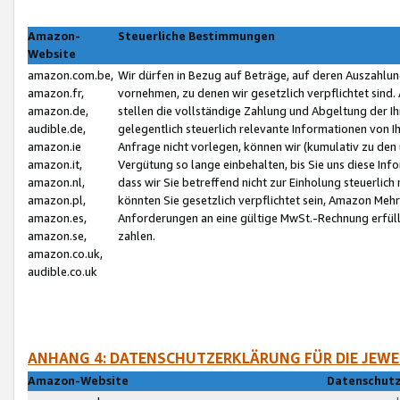
Amazon-
Steuerliche Bestimmungen
Website
amazon.com.be,
Wir dürfen in Bezug auf Beträge, auf deren Auszahlun
amazon.fr,
vornehmen, zu denen wir gesetzlich verpflichtet sind
amazon.de,
stellen die vollständige Zahlung und Abgeltung der 
audible.de,
gelegentlich steuerlich relevante Informationen von I
amazon.ie
Anfrage nicht vorlegen, können wir (kumulativ zu de
amazon.it,
Vergütung so lange einbehalten, bis Sie uns diese Inf
amazon.nl,
dass wir Sie betreffend nicht zur Einholung steuerlich 
amazon.pl,
könnten Sie gesetzlich verpflichtet sein, Amazon Meh
amazon.es,
Anforderungen an eine gültige MwSt.-Rechnung erfüllt
amazon.se,
zahlen.
amazon.co.uk,
audible.co.uk
ANHANG 4: DATENSCHUTZERKLÄRUNG FÜR DIE JEWE
Amazon-Website
Datenschutz