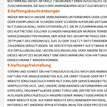
BESTIMMUNG DIESES ARTIKELS 7 BEGRÜNDET EINEN AUSSCHLUSS 
ZUSICHERUNGEN, DIE NACH DEN ANWENDBAREN GESETZLICHEN BE
8.Haftungsbeschränkungen
WEDER WIR NOCH UNSERE VERBUNDENEN UNTERNEHMEN ODER LIZEN
ODER EXEMPLARISCHE SCHÄDEN ODER SCHÄDEN AUFGRUND ENTGANG
NUTZUNGSAUSFALL ODER DATENVERLUST, DIE IM ZUSAMMENHANG MI
DES AUFTRETENS SOLCHER SCHÄDEN HINGEWIESEN WURDEN. FERN
SERVICEANGEBOTEN MAXIMAL DER HÖHE DES GESAMTBETRAGS DER 
ZEITPUNKT DES EREIGNISSES, DAS ZU DEM ZULETZT ENTSTANDENE
ZAHLENDEN VERGÜTUNGEN. SIE VERZICHTEN HIERMIT AUF ETWAIGE 
AUF ERFÜLLUNGSKLAGE, UNTERLASSUNGSKLAGE ODER ANDERE RECHT
DIESES ABSATZES BEGRÜNDET EINE EINSCHRÄNKUNG VON HAFTUNG
EINGESCHRÄNKT WERDEN KÖNNEN.
9.Haftungsfreistellung
SOFERN UND SOWEIT EIN HAFTUNGSAUSSCHLUSS NACH DEN ANWENDB
HAFTUNG FÜR ANGELEGENHEITEN AUS, DIE UNMITTELBAR ODER MITT
WEBSITE (EINSCHLIESSLICH IHRER NUTZUNG DER SERVICEANGEBOTE)
VERPFLICHTEN SICH, UNS, UNSERE VERBUNDENEN UNTERNEHMEN UN
(OFFICERS), ORGANMITGLIEDER (DIRECTORS) UND VERTRETER VON 
AUSLAGEN (EINSCHLIESSLICH ANGEMESSENER ANWALTSGEBÜHREN) FR
IHRER WEBSITE BZW. AUF IHRER WEBSITE ERSCHEINENDEM MATERIAL
MATERIALS MIT ANDEREN APPLIKATIONEN, INHALTEN ODER PROZESSE