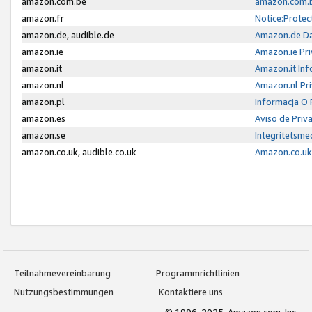
amazon.com.be
amazon.com.b
amazon.fr
Notice:Protec
amazon.de, audible.de
Amazon.de Da
amazon.ie
Amazon.ie Pri
amazon.it
Amazon.it Inf
amazon.nl
Amazon.nl Pri
amazon.pl
Informacja O
amazon.es
Aviso de Priv
amazon.se
Integritetsm
amazon.co.uk, audible.co.uk
Amazon.co.uk 
Teilnahmevereinbarung
Programmrichtlinien
Nutzungsbestimmungen
Kontaktiere uns