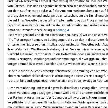
und SMS-Nachrichten. Ferner dürfen wir (a) Informationen über Ihre We
von Partner-Links und Programminhalten erhalten überwachen, aufzei
vor dem Kauf eines Produkts auf der Amazon-Website über einen auf Ih
prüfen, überwachen und anderweitig untersuchen, um die Einhaltung dies
die auf Ihrer Website dargestellte Implementierung von Programminhalt
reproduzieren, verbreiten und darstellen. Informationen darüber, wie w
Amazon-Datenschutzerklärung in
Anhang 4
.
Sie bestätigen und sind damit einverstanden, dass (a) wir und unsere 
(Traffic) anregen können, zu Bedingungen, die von den in dieser Vere
Unternehmen jederzeit (unmittelbar oder mittelbar) Websites oder Appl
Ihrer Website im Wettbewerb stehen, (c) ein Versäumnis unsererseits, I
Verzicht auf unser Recht darstellt, die betroffene oder eine andere B
Aktualisierungen, Handlungen und Zustimmungen, die wir ggf. im Rahme
vorgenommen bzw. erteilt werden und nur wirksam sind, wenn sie schri
Ohne die ausdrückliche vorherige schriftliche Zustimmung von Amazon
abtreten. Vorbehaltlich dieser Einschränkung ist diese Vereinbarung f
rechtlich bindend, gegenüber den Parteien und ihren jeweiligen Rech
Diese Vereinbarung umfasst die jeweils aktuellste Fassung aller Richtli
dieser Vereinbarung Bezug genommen wird und alle anderen Richtlinie
des Partnerprogramms zur Verfügung gestellt werden („
Programmric
verpflichten sich zu deren Einhaltung. Im Falle von Widersprüchen zwi
maßgeblich. Im Falle von Widersprüchen zwischen dieser Vereinbarun