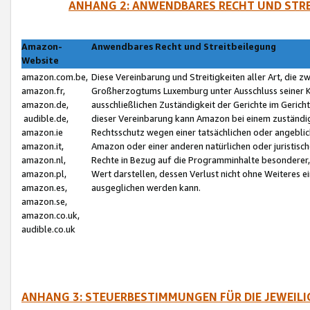
ANHANG 2: ANWENDBARES RECHT UND STRE
Amazon-
Anwendbares Recht und Streitbeilegung
Website
amazon.com.be,
Diese Vereinbarung und Streitigkeiten aller Art, die 
amazon.fr,
Großherzogtums Luxemburg unter Ausschluss seiner Kol
amazon.de,
ausschließlichen Zuständigkeit der Gerichte im Geri
audible.de,
dieser Vereinbarung kann Amazon bei einem zuständig
amazon.ie
Rechtsschutz wegen einer tatsächlichen oder angebli
amazon.it,
Amazon oder einer anderen natürlichen oder juristisc
amazon.nl,
Rechte in Bezug auf die Programminhalte besonderer,
amazon.pl,
Wert darstellen, dessen Verlust nicht ohne Weiteres e
amazon.es,
ausgeglichen werden kann.
amazon.se,
amazon.co.uk,
audible.co.uk
ANHANG 3: STEUERBESTIMMUNGEN FÜR DIE JEWEIL