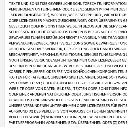
TEXTE UND SONSTIGE GEWERBLICHE SCHUTZRECHTE, INFORMATIONE
VERBUNDENEN UNTERNEHMEN ODER LIZENZGEBERN IM RAHMEN DES
„
SERVICEANGEBOTE
“), WERDEN „WIE BESEHEN“ UND „WIE VERFÜ
ODER LIZENZGEBER MACHEN ZUSICHERUNGEN ODER ÜBERNEHMEN GEW
GESETZLICH ODER IN SONSTIGER WEISE, IN BEZUG AUF DIE SERVI
SCHLIESSEN JEGLICHE GEWÄHRLEISTUNGEN IN BEZUG AUF DIE SERVI
GEWÄHRLEISTUNGEN BEZÜGLICH RECHTSMÄNGELN, MARKTGÄNGIGKEIT
VERWENDUNGSZWECK, NICHTVERLETZUNG SOWIE GEWÄHRLEISTUNGEN 
ÜBLICHEN GESCHÄFTSVERKEHR, DER LEISTUNG ODER HANDELSBRÄUCH
BESCHAFFENHEIT, MERKMALE, FUNKTIONEN, DEN LEISTUNGSUMFANG 
NOCH UNSERE VERBUNDENEN UNTERNEHMEN ODER LIZENZGEBER GEWÄ
BESCHRIEBEN DURCHGÄNGIG BZW. AUF BESTIMMTE ART UND WEISE
KORREKT, FEHLERFREI ODER FREI VON SCHÄDLICHEN KOMPONENTEN
HAFTEN FÜR: (A) FEHLER, UNGENAUIGKEITEN, VIREN, SCHADSOFTW
SYSTEMABSTÜRZE; ODER (B) UNBERECHTIGTE ZUGRIFFE AUF BZW. 
WEBSITE ODER VON DATEN, BILDERN, TEXTEN ODER SONSTIGEN INF
ODER EINER ANDEREN NATÜRLICHEN ODER JURISTISCHEN PERSON OD
GEWÄHRLEISTUNGSANSPRÜCHE, ES SEIN DENN, DIESE SIND IN DIES
UNSERE VERBUNDENEN UNTERNEHMEN ODER LIZENZGEBER FÜR EN
AUFGRUND (X) DES VERLUSTS VON VORAUSSICHTLICHEN GEWINNEN
VORTEILEN SOWIE (Y) VON INVESTITIONEN, AUFWENDUNGEN ODER VE
PARTNERPROGRAMM VORNEHMEN BZW. ÜBERNEHMEN ODER (Z) DER 