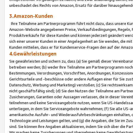
unbeschadet des Rechts von Amazon, Ersatz für darüber hinausgehen
3.Amazon-Kunden
Ihre Teilnahme am Partnerprogramm führt nicht dazu, dass unsere Kun
Amazon-Website angegebenen Preise, Verkaufsbedingungen, Regeln, Ri
Produktverkäufe für diese Kunden und können jederzeit geändert werde
sich einer unserer Kunden in einer Angelegenheit an Sie wenden, die 
Kunden mitteilen, dass er für Kundenservice-Fragen den auf der Ama
4.Gewährleistungen
Sie gewährleisten und sichern zu, dass (a) Sie gemäß dieser Vereinba
betreiben werden; (b) weder Ihre Teilnahme am Partnerprogramm noch d
Bestimmungen, Verordnungen, Vorschriften, Anordnungen, Konzessionen,
Gerichtsurteile und -beschlüsse oder andere Auflagen einer für Sie zu
Datenschutz, Werbung und Marketing) verstoßen; (c) Sie rechtswirksam 
nicht geschäftsfähig sind); (d) Sie den Nutzen der Teilnahme am Partne
Zusicherungen, Garantien oder Aussagen verlassen, die in dieser Verein
teilnehmen und keine Serviceangebote nutzen, wenn Sie US-Handelssa
unterliegen, in dem Sie Serviceangebote wahrnehmen; (f) Sie alle US
amerikanische Ausfuhr- und Wiederausfuhrbeschränkungen einhalten, 
Technologie und Leistungen gelten, und (g) die Angaben, die Sie im 
sind. Sie können Ihre Angaben aktualisieren, indem Sie sich über die 
Wir machen keine Zusicherungen und übernehmen keine Gewährleistun