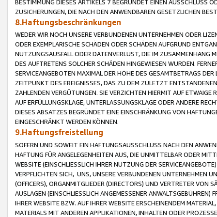
BESTIMMUNG DIESES ARTIKELS 7 BEGRÜNDET EINEN AUSSCHLUSS 
ZUSICHERUNGEN, DIE NACH DEN ANWENDBAREN GESETZLICHEN BE
8.Haftungsbeschränkungen
WEDER WIR NOCH UNSERE VERBUNDENEN UNTERNEHMEN ODER LIZEN
ODER EXEMPLARISCHE SCHÄDEN ODER SCHÄDEN AUFGRUND ENTGANG
NUTZUNGSAUSFALL ODER DATENVERLUST, DIE IM ZUSAMMENHANG MI
DES AUFTRETENS SOLCHER SCHÄDEN HINGEWIESEN WURDEN. FERN
SERVICEANGEBOTEN MAXIMAL DER HÖHE DES GESAMTBETRAGS DER 
ZEITPUNKT DES EREIGNISSES, DAS ZU DEM ZULETZT ENTSTANDENE
ZAHLENDEN VERGÜTUNGEN. SIE VERZICHTEN HIERMIT AUF ETWAIGE 
AUF ERFÜLLUNGSKLAGE, UNTERLASSUNGSKLAGE ODER ANDERE RECHT
DIESES ABSATZES BEGRÜNDET EINE EINSCHRÄNKUNG VON HAFTUNG
EINGESCHRÄNKT WERDEN KÖNNEN.
9.Haftungsfreistellung
SOFERN UND SOWEIT EIN HAFTUNGSAUSSCHLUSS NACH DEN ANWENDB
HAFTUNG FÜR ANGELEGENHEITEN AUS, DIE UNMITTELBAR ODER MITT
WEBSITE (EINSCHLIESSLICH IHRER NUTZUNG DER SERVICEANGEBOTE)
VERPFLICHTEN SICH, UNS, UNSERE VERBUNDENEN UNTERNEHMEN UN
(OFFICERS), ORGANMITGLIEDER (DIRECTORS) UND VERTRETER VON 
AUSLAGEN (EINSCHLIESSLICH ANGEMESSENER ANWALTSGEBÜHREN) FR
IHRER WEBSITE BZW. AUF IHRER WEBSITE ERSCHEINENDEM MATERIAL
MATERIALS MIT ANDEREN APPLIKATIONEN, INHALTEN ODER PROZESSE