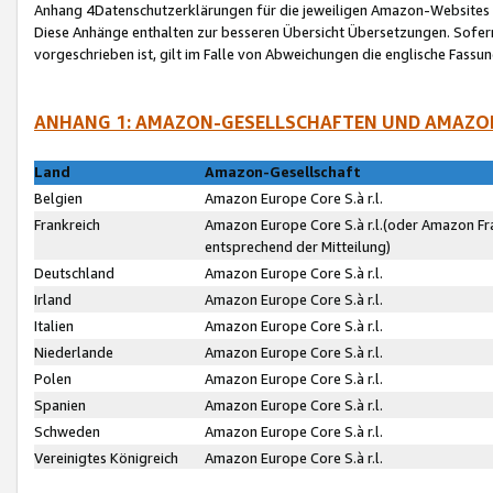
Anhang 4Datenschutzerklärungen für die jeweiligen Amazon-Websites
Diese Anhänge enthalten zur besseren Übersicht Übersetzungen. Sofe
vorgeschrieben ist, gilt im Falle von Abweichungen die englische Fass
ANHANG 1: AMAZON-GESELLSCHAFTEN UND AMAZO
Land
Amazon-Gesellschaft
Belgien
Amazon Europe Core S.à r.l.
Frankreich
Amazon Europe Core S.à r.l.(oder Amazon Fr
entsprechend der Mitteilung)
Deutschland
Amazon Europe Core S.à r.l.
Irland
Amazon Europe Core S.à r.l.
Italien
Amazon Europe Core S.à r.l.
Niederlande
Amazon Europe Core S.à r.l.
Polen
Amazon Europe Core S.à r.l.
Spanien
Amazon Europe Core S.à r.l.
Schweden
Amazon Europe Core S.à r.l.
Vereinigtes Königreich
Amazon Europe Core S.à r.l.