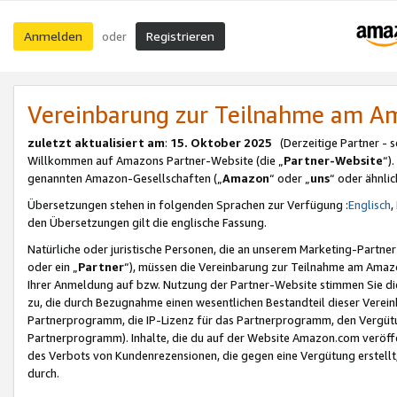
Anmelden
Registrieren
oder
Vereinbarung zur Teilnahme am 
zuletzt aktualisiert am
:
15. Oktober 2025
(Derzeitige Partner - 
Willkommen auf Amazons Partner-Website (die „
Partner-Website
“)
genannten Amazon-Gesellschaften („
Amazon
“ oder „
uns
“ oder ähnli
Übersetzungen stehen in folgenden Sprachen zur Verfügung :
Englisch
,
den Übersetzungen gilt die englische Fassung.
Natürliche oder juristische Personen, die an unserem Marketing-Partn
oder ein „
Partner
“), müssen die Vereinbarung zur Teilnahme am Ama
Ihrer Anmeldung auf bzw. Nutzung der Partner-Website stimmen Sie die
zu, die durch Bezugnahme einen wesentlichen Bestandteil dieser Verei
Partnerprogramm, die IP-Lizenz für das Partnerprogramm, den Vergütu
Partnerprogramm). Inhalte, die du auf der Website Amazon.com veröffe
des Verbots von Kundenrezensionen, die gegen eine Vergütung erstellt, 
durch.