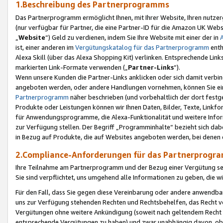
1.Beschreibung des Partnerprogramms
Das Partnerprogramm ermöglicht Ihnen, mit Ihrer Website, Ihren nutzer
(nur verfügbar für Partner, die eine Partner-ID für die Amazon UK We
„
Website
“) Geld zu verdienen, indem Sie Ihre Website mit einer der in
ist, einer anderen im
Vergütungskatalog für das Partnerprogramm
enth
Alexa Skill (über das Alexa Shopping Kit) verlinken. Entsprechende Lin
markierten Link-Formate verwenden („
Partner-Links
“).
Wenn unsere Kunden die Partner-Links anklicken oder sich damit verbi
angeboten werden, oder andere Handlungen vornehmen, können Sie eine
Partnerprogramm
näher beschrieben (und vorbehaltlich der dort festg
Produkte oder Leistungen können wir Ihnen Daten, Bilder, Texte, Linkfo
für Anwendungsprogramme, die Alexa-Funktionalität und weitere Inf
zur Verfügung stellen. Der Begriff „Programminhalte“ bezieht sich dabe
in Bezug auf Produkte, die auf Websites angeboten werden, bei denen 
2.Compliance-Anforderungen für das Partnerprog
Ihre Teilnahme am Partnerprogramm und der Bezug einer Vergütung setz
Sie sind verpflichtet, uns umgehend alle Informationen zu geben, die w
Für den Fall, dass Sie gegen diese Vereinbarung oder andere anwendba
uns zur Verfügung stehenden Rechten und Rechtsbehelfen, das Recht vo
Vergütungen ohne weitere Ankündigung (soweit nach geltendem Recht z
entsprechende Vergütungen zu haben) und zwar unabhängig davon, ob 