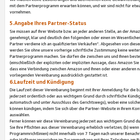
mit dem Partnerprogramm erwarten können, und wir sind nicht für etwa
vornehmen.
5.Angabe Ihres Partner-Status
Sie müssen auf Ihrer Website bzw. an jeder anderen Stelle, an der Am
genehmigt, klar und deutlich den folgenden oder einen im Wesentlichen
Partner verdiene ich an qualifizierten Verkäufen“. Abgesehen von die
werden Sie ohne unsere vorherige schriftliche Zustimmung keine weite
Partnerprogramm machen. Sie dürfen die zwischen uns und Ihnen best
(einschließlich der expliziten oder impliziten Aussage, dass Amazon Si
dass eine Verbindung zwischen Amazon und Ihnen oder einer anderen natü
vorliegenden Vereinbarung ausdrücklich gestattet ist.
6.Laufzeit und Kündigung
Die Laufzeit dieser Vereinbarung beginnt mit Ihrer Anmeldung für die 
jederzeit ordentlich oder aus wichtigem Grund durch schriftliche Kündi
automatisch und unter Ausschluss des Gerichtswegs), wobei eine solch
können kündigen, indem Sie sich über die Partner-Website in Ihrem Ko
auswählen.
Ferner können wir diese Vereinbarung jederzeit aus wichtigem Grund dur
Sie Ihre Pflichten aus dieser Vereinbarung erheblich verletzen; (b) wen
Programmrichtlinien) nicht innerhalb von 7 Tagen nach unserer Benachr
oder Haftungsansprüchen im Zusammenhang mit Ihrer Teilnahme am Pa