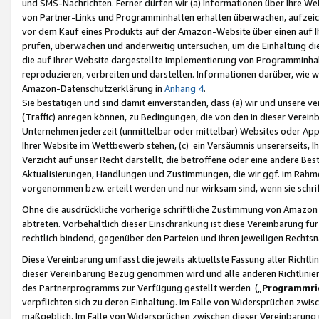
und SMS-Nachrichten. Ferner dürfen wir (a) Informationen über Ihre We
von Partner-Links und Programminhalten erhalten überwachen, aufzei
vor dem Kauf eines Produkts auf der Amazon-Website über einen auf Ih
prüfen, überwachen und anderweitig untersuchen, um die Einhaltung dies
die auf Ihrer Website dargestellte Implementierung von Programminhalt
reproduzieren, verbreiten und darstellen. Informationen darüber, wie w
Amazon-Datenschutzerklärung in
Anhang 4
.
Sie bestätigen und sind damit einverstanden, dass (a) wir und unsere 
(Traffic) anregen können, zu Bedingungen, die von den in dieser Vere
Unternehmen jederzeit (unmittelbar oder mittelbar) Websites oder Appl
Ihrer Website im Wettbewerb stehen, (c) ein Versäumnis unsererseits, I
Verzicht auf unser Recht darstellt, die betroffene oder eine andere B
Aktualisierungen, Handlungen und Zustimmungen, die wir ggf. im Rahme
vorgenommen bzw. erteilt werden und nur wirksam sind, wenn sie schri
Ohne die ausdrückliche vorherige schriftliche Zustimmung von Amazon
abtreten. Vorbehaltlich dieser Einschränkung ist diese Vereinbarung f
rechtlich bindend, gegenüber den Parteien und ihren jeweiligen Rech
Diese Vereinbarung umfasst die jeweils aktuellste Fassung aller Richtli
dieser Vereinbarung Bezug genommen wird und alle anderen Richtlinie
des Partnerprogramms zur Verfügung gestellt werden („
Programmric
verpflichten sich zu deren Einhaltung. Im Falle von Widersprüchen zwi
maßgeblich. Im Falle von Widersprüchen zwischen dieser Vereinbarun