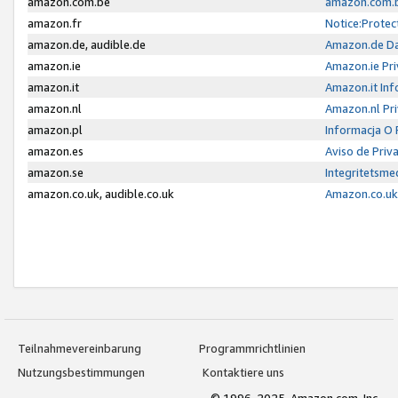
amazon.com.be
amazon.com.b
amazon.fr
Notice:Protec
amazon.de, audible.de
Amazon.de Da
amazon.ie
Amazon.ie Pri
amazon.it
Amazon.it Inf
amazon.nl
Amazon.nl Pri
amazon.pl
Informacja O
amazon.es
Aviso de Priv
amazon.se
Integritetsm
amazon.co.uk, audible.co.uk
Amazon.co.uk 
Teilnahmevereinbarung
Programmrichtlinien
Nutzungsbestimmungen
Kontaktiere uns