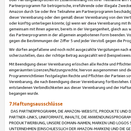
Partnerprogramm für betrügerische, irreführende oder illegale Zwecke
Amazon durch Sie oder Ihre Teilnahme am Partnerprogramm beschädig
dieser Vereinbarung oder den gemäß dieser Vereinbarung von den Vertr
oder künftig unterliegen könnte; (g) wenn wir diese Vereinbarung mit I
gemeinsam mit Ihnen agieren, bereits in der Vergangenheit, gleich aus
das Partnerprogramm in der allgemein angebotenen Form beenden. Vors
gegen die Bestimmungen der Ziffer 5 und jeder Verstoß gegen die Prog
Wir dürfen angefallene und noch nicht ausgezahlte Vergütungen nach 
sicherzustellen, dass der richtige Betrag ausgezahlt wird (beispielsw
Mit Beendigung dieser Vereinbarung erlöschen alle Rechte und Pflichte
eingeräumten Lizenzen/Nutzungsrechte; hiervon ausgenommen sind die in 
Programmrichtlinien festgelegten Rechte und Pflichten der Parteien sow
Vereinbarung, die nach Beendigung dieser Vereinbarung fortbestehen. D
entstandenen Verbindlichkeiten aus dieser Vereinbarung und der Haft
begangen wurde.
7.Haftungsausschlüsse
DAS PARTNERPROGRAMM, DIE AMAZON-WEBSITE, PRODUKTE UND DI
PARTNER-LINKS, LINKFORMATE, INHALTE, DIE ANWENDUNGSPROGR
PRODUKTWERBUNG, UNSERE DOMAIN-NAMEN, MARKEN UND LOGOS S
UNTERNEHMEN (EINSCHLIESSLICH DER AMAZON-MARKEN) UND DIE GE