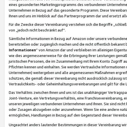
eines gesonderten Marketingprogramms des verbundenen Unternehmens
Unternehmen in Bezug auf das gesonderte Programm. Diese Vereinbarung
Ihnen und uns im Hinblick auf das Partnerprogramm dar und ersetzt al
Für die Zwecke dieser Vereinbarung verstehen sich die Begriffe „schließ
von „jedoch nicht beschränkt auf“.
Sämtliche Informationen in Bezug auf Amazon oder unsere verbunde
bereitstellen oder zugänglich machen und die nicht öffentlich bekannt bz
Informationen
“ von Amazon dar und verbleiben im alleinigen Eigent
wie dies angemessenerweise für die Erbringung Ihrer Leistungen gemäß d
juristischen Personen, die im Zusammenhang mit Ihrem Konto Zugriff au
Pflichten kennen und einhalten. Sie werden Vertrauliche Informationen 
Unternehmen) weitergeben und alle angemessenen Maßnahmen ergreifen
schützen, die gemäß dieser Vereinbarung nicht ausdrücklich zulässig is
Vertraulichkeits- oder Geheimhaltungsvereinbarungen und gilt für die
Das Verhältnis zwischen Ihnen und uns ist das unabhängiger Vertragspa
Joint-Venture, ein Vertretungsverhältnis, eine Franchisevereinbarung, 
unseren jeweiligen verbundenen Unternehmen und Ihnen. Sie sind ni
oder Zusagen abzugeben oder anzunehmen. Wenn Sie eine andere natürli
ermöglichen, Handlungen in Bezug auf den Gegenstand dieser Vereinbar
Ungeachtet anders lautender Bestimmungen in dieser Vereinbarung wird