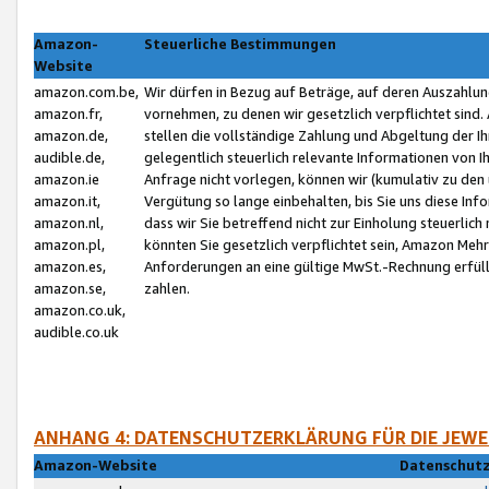
Amazon-
Steuerliche Bestimmungen
Website
amazon.com.be,
Wir dürfen in Bezug auf Beträge, auf deren Auszahlun
amazon.fr,
vornehmen, zu denen wir gesetzlich verpflichtet sind
amazon.de,
stellen die vollständige Zahlung und Abgeltung der 
audible.de,
gelegentlich steuerlich relevante Informationen von I
amazon.ie
Anfrage nicht vorlegen, können wir (kumulativ zu de
amazon.it,
Vergütung so lange einbehalten, bis Sie uns diese Inf
amazon.nl,
dass wir Sie betreffend nicht zur Einholung steuerlich 
amazon.pl,
könnten Sie gesetzlich verpflichtet sein, Amazon Meh
amazon.es,
Anforderungen an eine gültige MwSt.-Rechnung erfüllt
amazon.se,
zahlen.
amazon.co.uk,
audible.co.uk
ANHANG 4: DATENSCHUTZERKLÄRUNG FÜR DIE JEWE
Amazon-Website
Datenschutz