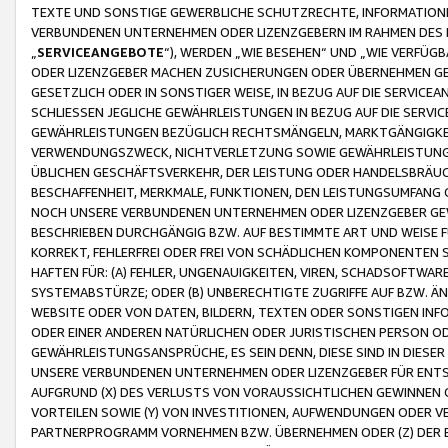
TEXTE UND SONSTIGE GEWERBLICHE SCHUTZRECHTE, INFORMATIONE
VERBUNDENEN UNTERNEHMEN ODER LIZENZGEBERN IM RAHMEN DES
„
SERVICEANGEBOTE
“), WERDEN „WIE BESEHEN“ UND „WIE VERFÜ
ODER LIZENZGEBER MACHEN ZUSICHERUNGEN ODER ÜBERNEHMEN GEW
GESETZLICH ODER IN SONSTIGER WEISE, IN BEZUG AUF DIE SERVI
SCHLIESSEN JEGLICHE GEWÄHRLEISTUNGEN IN BEZUG AUF DIE SERVI
GEWÄHRLEISTUNGEN BEZÜGLICH RECHTSMÄNGELN, MARKTGÄNGIGKEIT
VERWENDUNGSZWECK, NICHTVERLETZUNG SOWIE GEWÄHRLEISTUNGEN 
ÜBLICHEN GESCHÄFTSVERKEHR, DER LEISTUNG ODER HANDELSBRÄUCH
BESCHAFFENHEIT, MERKMALE, FUNKTIONEN, DEN LEISTUNGSUMFANG 
NOCH UNSERE VERBUNDENEN UNTERNEHMEN ODER LIZENZGEBER GEWÄ
BESCHRIEBEN DURCHGÄNGIG BZW. AUF BESTIMMTE ART UND WEISE
KORREKT, FEHLERFREI ODER FREI VON SCHÄDLICHEN KOMPONENTEN
HAFTEN FÜR: (A) FEHLER, UNGENAUIGKEITEN, VIREN, SCHADSOFTW
SYSTEMABSTÜRZE; ODER (B) UNBERECHTIGTE ZUGRIFFE AUF BZW. 
WEBSITE ODER VON DATEN, BILDERN, TEXTEN ODER SONSTIGEN INF
ODER EINER ANDEREN NATÜRLICHEN ODER JURISTISCHEN PERSON OD
GEWÄHRLEISTUNGSANSPRÜCHE, ES SEIN DENN, DIESE SIND IN DIES
UNSERE VERBUNDENEN UNTERNEHMEN ODER LIZENZGEBER FÜR EN
AUFGRUND (X) DES VERLUSTS VON VORAUSSICHTLICHEN GEWINNEN
VORTEILEN SOWIE (Y) VON INVESTITIONEN, AUFWENDUNGEN ODER VE
PARTNERPROGRAMM VORNEHMEN BZW. ÜBERNEHMEN ODER (Z) DER 