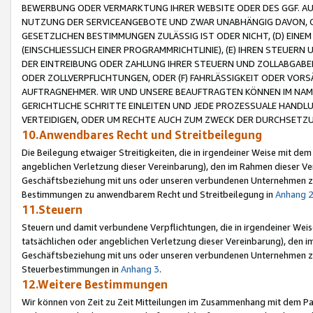
BEWERBUNG ODER VERMARKTUNG IHRER WEBSITE ODER DES GGF. AUF 
NUTZUNG DER SERVICEANGEBOTE UND ZWAR UNABHÄNGIG DAVON, O
GESETZLICHEN BESTIMMUNGEN ZULÄSSIG IST ODER NICHT, (D) EINE
(EINSCHLIESSLICH EINER PROGRAMMRICHTLINIE), (E) IHREN STEUER
DER EINTREIBUNG ODER ZAHLUNG IHRER STEUERN UND ZOLLABGAB
ODER ZOLLVERPFLICHTUNGEN, ODER (F) FAHRLÄSSIGKEIT ODER VORS
AUFTRAGNEHMER. WIR UND UNSERE BEAUFTRAGTEN KÖNNEN IM NAME
GERICHTLICHE SCHRITTE EINLEITEN UND JEDE PROZESSUALE HAND
VERTEIDIGEN, ODER UM RECHTE AUCH ZUM ZWECK DER DURCHSETZU
10.Anwendbares Recht und Streitbeilegung
Die Beilegung etwaiger Streitigkeiten, die in irgendeiner Weise mit de
angeblichen Verletzung dieser Vereinbarung), den im Rahmen dieser Ve
Geschäftsbeziehung mit uns oder unseren verbundenen Unternehmen zu
Bestimmungen zu anwendbarem Recht und Streitbeilegung in
Anhang 
11.Steuern
Steuern und damit verbundene Verpflichtungen, die in irgendeiner Wei
tatsächlichen oder angeblichen Verletzung dieser Vereinbarung), den 
Geschäftsbeziehung mit uns oder unseren verbundenen Unternehmen z
Steuerbestimmungen in
Anhang 3
.
12.Weitere Bestimmungen
Wir können von Zeit zu Zeit Mitteilungen im Zusammenhang mit dem Par