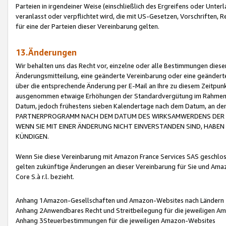
Parteien in irgendeiner Weise (einschließlich des Ergreifens oder Unt
veranlasst oder verpflichtet wird, die mit US-Gesetzen, Vorschriften,
für eine der Parteien dieser Vereinbarung gelten.
13.Änderungen
Wir behalten uns das Recht vor, einzelne oder alle Bestimmungen diese
Änderungsmitteilung, eine geänderte Vereinbarung oder eine geänderte 
über die entsprechende Änderung per E-Mail an Ihre zu diesem Zeitpun
ausgenommen etwaige Erhöhungen der Standardvergütung im Rahmen
Datum, jedoch frühestens sieben Kalendertage nach dem Datum, an de
PARTNERPROGRAMM NACH DEM DATUM DES WIRKSAMWERDENS DER Ä
WENN SIE MIT EINER ÄNDERUNG NICHT EINVERSTANDEN SIND, HABEN S
KÜNDIGEN.
Wenn Sie diese Vereinbarung mit Amazon France Services SAS geschlo
gelten zukünftige Änderungen an dieser Vereinbarung für Sie und Ama
Core S.à r.l. bezieht.
Anhang 1Amazon-Gesellschaften und Amazon-Websites nach Ländern
Anhang 2Anwendbares Recht und Streitbeilegung für die jeweiligen 
Anhang 3Steuerbestimmungen für die jeweiligen Amazon-Websites