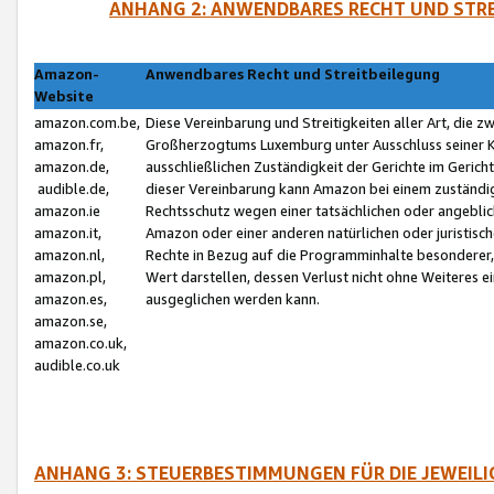
ANHANG 2: ANWENDBARES RECHT UND STRE
Amazon-
Anwendbares Recht und Streitbeilegung
Website
amazon.com.be,
Diese Vereinbarung und Streitigkeiten aller Art, die 
amazon.fr,
Großherzogtums Luxemburg unter Ausschluss seiner Kol
amazon.de,
ausschließlichen Zuständigkeit der Gerichte im Geri
audible.de,
dieser Vereinbarung kann Amazon bei einem zuständig
amazon.ie
Rechtsschutz wegen einer tatsächlichen oder angebli
amazon.it,
Amazon oder einer anderen natürlichen oder juristisc
amazon.nl,
Rechte in Bezug auf die Programminhalte besonderer,
amazon.pl,
Wert darstellen, dessen Verlust nicht ohne Weiteres e
amazon.es,
ausgeglichen werden kann.
amazon.se,
amazon.co.uk,
audible.co.uk
ANHANG 3: STEUERBESTIMMUNGEN FÜR DIE JEWEIL