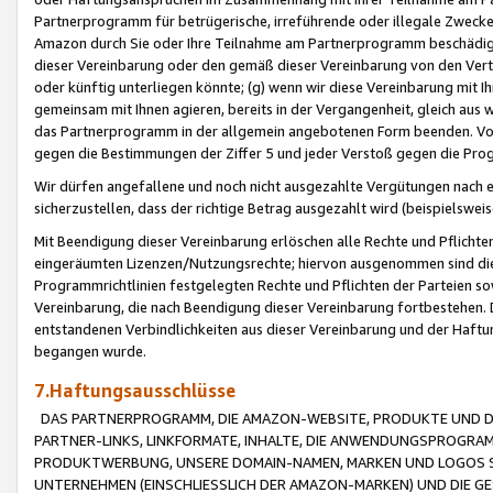
Partnerprogramm für betrügerische, irreführende oder illegale Zwecke
Amazon durch Sie oder Ihre Teilnahme am Partnerprogramm beschädig
dieser Vereinbarung oder den gemäß dieser Vereinbarung von den Vertr
oder künftig unterliegen könnte; (g) wenn wir diese Vereinbarung mit I
gemeinsam mit Ihnen agieren, bereits in der Vergangenheit, gleich aus
das Partnerprogramm in der allgemein angebotenen Form beenden. Vors
gegen die Bestimmungen der Ziffer 5 und jeder Verstoß gegen die Prog
Wir dürfen angefallene und noch nicht ausgezahlte Vergütungen nach 
sicherzustellen, dass der richtige Betrag ausgezahlt wird (beispielsw
Mit Beendigung dieser Vereinbarung erlöschen alle Rechte und Pflichte
eingeräumten Lizenzen/Nutzungsrechte; hiervon ausgenommen sind die in 
Programmrichtlinien festgelegten Rechte und Pflichten der Parteien sow
Vereinbarung, die nach Beendigung dieser Vereinbarung fortbestehen. D
entstandenen Verbindlichkeiten aus dieser Vereinbarung und der Haft
begangen wurde.
7.Haftungsausschlüsse
DAS PARTNERPROGRAMM, DIE AMAZON-WEBSITE, PRODUKTE UND DI
PARTNER-LINKS, LINKFORMATE, INHALTE, DIE ANWENDUNGSPROGR
PRODUKTWERBUNG, UNSERE DOMAIN-NAMEN, MARKEN UND LOGOS S
UNTERNEHMEN (EINSCHLIESSLICH DER AMAZON-MARKEN) UND DIE GE