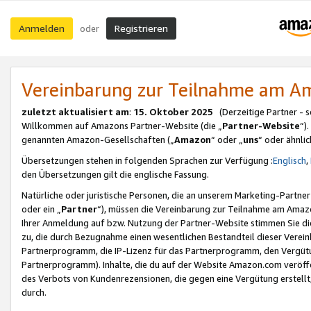
Anmelden
Registrieren
oder
Vereinbarung zur Teilnahme am 
zuletzt aktualisiert am
:
15. Oktober 2025
(Derzeitige Partner - 
Willkommen auf Amazons Partner-Website (die „
Partner-Website
“)
genannten Amazon-Gesellschaften („
Amazon
“ oder „
uns
“ oder ähnli
Übersetzungen stehen in folgenden Sprachen zur Verfügung :
Englisch
,
den Übersetzungen gilt die englische Fassung.
Natürliche oder juristische Personen, die an unserem Marketing-Partn
oder ein „
Partner
“), müssen die Vereinbarung zur Teilnahme am Ama
Ihrer Anmeldung auf bzw. Nutzung der Partner-Website stimmen Sie die
zu, die durch Bezugnahme einen wesentlichen Bestandteil dieser Verei
Partnerprogramm, die IP-Lizenz für das Partnerprogramm, den Vergütu
Partnerprogramm). Inhalte, die du auf der Website Amazon.com veröffe
des Verbots von Kundenrezensionen, die gegen eine Vergütung erstellt, 
durch.