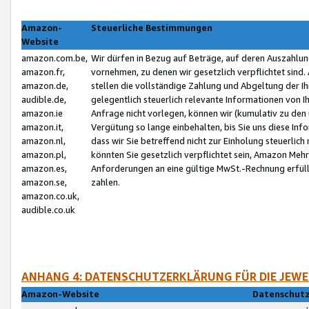
Amazon-
Steuerliche Bestimmungen
Website
amazon.com.be,
Wir dürfen in Bezug auf Beträge, auf deren Auszahlun
amazon.fr,
vornehmen, zu denen wir gesetzlich verpflichtet sind
amazon.de,
stellen die vollständige Zahlung und Abgeltung der 
audible.de,
gelegentlich steuerlich relevante Informationen von I
amazon.ie
Anfrage nicht vorlegen, können wir (kumulativ zu de
amazon.it,
Vergütung so lange einbehalten, bis Sie uns diese Inf
amazon.nl,
dass wir Sie betreffend nicht zur Einholung steuerlich 
amazon.pl,
könnten Sie gesetzlich verpflichtet sein, Amazon Meh
amazon.es,
Anforderungen an eine gültige MwSt.-Rechnung erfüllt
amazon.se,
zahlen.
amazon.co.uk,
audible.co.uk
ANHANG 4: DATENSCHUTZERKLÄRUNG FÜR DIE JEWE
Amazon-Website
Datenschutz