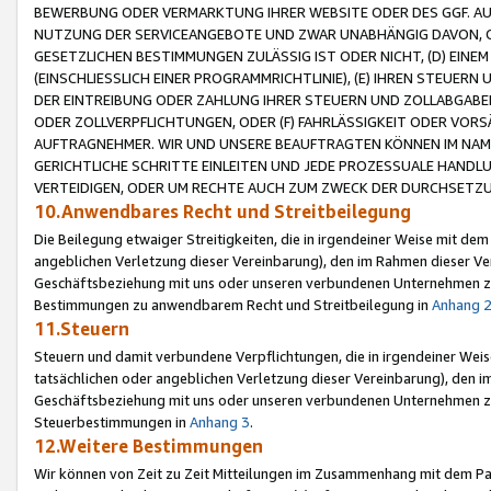
BEWERBUNG ODER VERMARKTUNG IHRER WEBSITE ODER DES GGF. AUF 
NUTZUNG DER SERVICEANGEBOTE UND ZWAR UNABHÄNGIG DAVON, O
GESETZLICHEN BESTIMMUNGEN ZULÄSSIG IST ODER NICHT, (D) EINE
(EINSCHLIESSLICH EINER PROGRAMMRICHTLINIE), (E) IHREN STEUER
DER EINTREIBUNG ODER ZAHLUNG IHRER STEUERN UND ZOLLABGAB
ODER ZOLLVERPFLICHTUNGEN, ODER (F) FAHRLÄSSIGKEIT ODER VORS
AUFTRAGNEHMER. WIR UND UNSERE BEAUFTRAGTEN KÖNNEN IM NAME
GERICHTLICHE SCHRITTE EINLEITEN UND JEDE PROZESSUALE HAND
VERTEIDIGEN, ODER UM RECHTE AUCH ZUM ZWECK DER DURCHSETZU
10.Anwendbares Recht und Streitbeilegung
Die Beilegung etwaiger Streitigkeiten, die in irgendeiner Weise mit de
angeblichen Verletzung dieser Vereinbarung), den im Rahmen dieser Ve
Geschäftsbeziehung mit uns oder unseren verbundenen Unternehmen zu
Bestimmungen zu anwendbarem Recht und Streitbeilegung in
Anhang 
11.Steuern
Steuern und damit verbundene Verpflichtungen, die in irgendeiner Wei
tatsächlichen oder angeblichen Verletzung dieser Vereinbarung), den 
Geschäftsbeziehung mit uns oder unseren verbundenen Unternehmen z
Steuerbestimmungen in
Anhang 3
.
12.Weitere Bestimmungen
Wir können von Zeit zu Zeit Mitteilungen im Zusammenhang mit dem Par