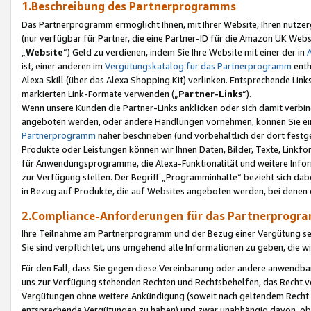
1.Beschreibung des Partnerprogramms
Das Partnerprogramm ermöglicht Ihnen, mit Ihrer Website, Ihren nutzer
(nur verfügbar für Partner, die eine Partner-ID für die Amazon UK We
„
Website
“) Geld zu verdienen, indem Sie Ihre Website mit einer der in
ist, einer anderen im
Vergütungskatalog für das Partnerprogramm
enth
Alexa Skill (über das Alexa Shopping Kit) verlinken. Entsprechende Lin
markierten Link-Formate verwenden („
Partner-Links
“).
Wenn unsere Kunden die Partner-Links anklicken oder sich damit verbi
angeboten werden, oder andere Handlungen vornehmen, können Sie eine
Partnerprogramm
näher beschrieben (und vorbehaltlich der dort festg
Produkte oder Leistungen können wir Ihnen Daten, Bilder, Texte, Linkfo
für Anwendungsprogramme, die Alexa-Funktionalität und weitere Inf
zur Verfügung stellen. Der Begriff „Programminhalte“ bezieht sich dabe
in Bezug auf Produkte, die auf Websites angeboten werden, bei denen 
2.Compliance-Anforderungen für das Partnerprog
Ihre Teilnahme am Partnerprogramm und der Bezug einer Vergütung setz
Sie sind verpflichtet, uns umgehend alle Informationen zu geben, die w
Für den Fall, dass Sie gegen diese Vereinbarung oder andere anwendba
uns zur Verfügung stehenden Rechten und Rechtsbehelfen, das Recht vo
Vergütungen ohne weitere Ankündigung (soweit nach geltendem Recht z
entsprechende Vergütungen zu haben) und zwar unabhängig davon, ob 