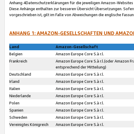
Anhang 4Datenschutzerklärungen für die jeweiligen Amazon-Websites
Diese Anhänge enthalten zur besseren Übersicht Übersetzungen. Sofe
vorgeschrieben ist, gilt im Falle von Abweichungen die englische Fass
ANHANG 1: AMAZON-GESELLSCHAFTEN UND AMAZO
Land
Amazon-Gesellschaft
Belgien
Amazon Europe Core S.à r.l.
Frankreich
Amazon Europe Core S.à r.l.(oder Amazon Fr
entsprechend der Mitteilung)
Deutschland
Amazon Europe Core S.à r.l.
Irland
Amazon Europe Core S.à r.l.
Italien
Amazon Europe Core S.à r.l.
Niederlande
Amazon Europe Core S.à r.l.
Polen
Amazon Europe Core S.à r.l.
Spanien
Amazon Europe Core S.à r.l.
Schweden
Amazon Europe Core S.à r.l.
Vereinigtes Königreich
Amazon Europe Core S.à r.l.