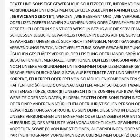
TEXTE UND SONSTIGE GEWERBLICHE SCHUTZRECHTE, INFORMATIONE
VERBUNDENEN UNTERNEHMEN ODER LIZENZGEBERN IM RAHMEN DES
„
SERVICEANGEBOTE
“), WERDEN „WIE BESEHEN“ UND „WIE VERFÜ
ODER LIZENZGEBER MACHEN ZUSICHERUNGEN ODER ÜBERNEHMEN GEW
GESETZLICH ODER IN SONSTIGER WEISE, IN BEZUG AUF DIE SERVI
SCHLIESSEN JEGLICHE GEWÄHRLEISTUNGEN IN BEZUG AUF DIE SERVI
GEWÄHRLEISTUNGEN BEZÜGLICH RECHTSMÄNGELN, MARKTGÄNGIGKEIT
VERWENDUNGSZWECK, NICHTVERLETZUNG SOWIE GEWÄHRLEISTUNGEN 
ÜBLICHEN GESCHÄFTSVERKEHR, DER LEISTUNG ODER HANDELSBRÄUCH
BESCHAFFENHEIT, MERKMALE, FUNKTIONEN, DEN LEISTUNGSUMFANG 
NOCH UNSERE VERBUNDENEN UNTERNEHMEN ODER LIZENZGEBER GEWÄ
BESCHRIEBEN DURCHGÄNGIG BZW. AUF BESTIMMTE ART UND WEISE
KORREKT, FEHLERFREI ODER FREI VON SCHÄDLICHEN KOMPONENTEN
HAFTEN FÜR: (A) FEHLER, UNGENAUIGKEITEN, VIREN, SCHADSOFTW
SYSTEMABSTÜRZE; ODER (B) UNBERECHTIGTE ZUGRIFFE AUF BZW. 
WEBSITE ODER VON DATEN, BILDERN, TEXTEN ODER SONSTIGEN INF
ODER EINER ANDEREN NATÜRLICHEN ODER JURISTISCHEN PERSON OD
GEWÄHRLEISTUNGSANSPRÜCHE, ES SEIN DENN, DIESE SIND IN DIES
UNSERE VERBUNDENEN UNTERNEHMEN ODER LIZENZGEBER FÜR EN
AUFGRUND (X) DES VERLUSTS VON VORAUSSICHTLICHEN GEWINNEN
VORTEILEN SOWIE (Y) VON INVESTITIONEN, AUFWENDUNGEN ODER VE
PARTNERPROGRAMM VORNEHMEN BZW. ÜBERNEHMEN ODER (Z) DER 