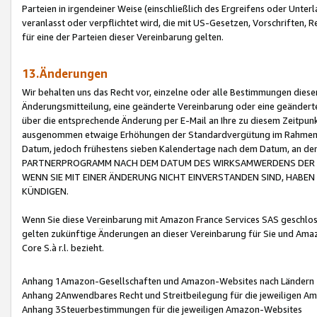
Parteien in irgendeiner Weise (einschließlich des Ergreifens oder Unt
veranlasst oder verpflichtet wird, die mit US-Gesetzen, Vorschriften,
für eine der Parteien dieser Vereinbarung gelten.
13.Änderungen
Wir behalten uns das Recht vor, einzelne oder alle Bestimmungen diese
Änderungsmitteilung, eine geänderte Vereinbarung oder eine geänderte 
über die entsprechende Änderung per E-Mail an Ihre zu diesem Zeitpun
ausgenommen etwaige Erhöhungen der Standardvergütung im Rahmen
Datum, jedoch frühestens sieben Kalendertage nach dem Datum, an de
PARTNERPROGRAMM NACH DEM DATUM DES WIRKSAMWERDENS DER Ä
WENN SIE MIT EINER ÄNDERUNG NICHT EINVERSTANDEN SIND, HABEN S
KÜNDIGEN.
Wenn Sie diese Vereinbarung mit Amazon France Services SAS geschlo
gelten zukünftige Änderungen an dieser Vereinbarung für Sie und Ama
Core S.à r.l. bezieht.
Anhang 1Amazon-Gesellschaften und Amazon-Websites nach Ländern
Anhang 2Anwendbares Recht und Streitbeilegung für die jeweiligen 
Anhang 3Steuerbestimmungen für die jeweiligen Amazon-Websites