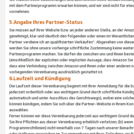
mit dem Partnerprogramm erwarten können, und wir sind nicht für etwa
vornehmen.
5.Angabe Ihres Partner-Status
Sie müssen auf Ihrer Website bzw. an jeder anderen Stelle, an der Am
genehmigt, klar und deutlich den folgenden oder einen im Wesentlichen
Partner verdiene ich an qualifizierten Verkäufen“. Abgesehen von die
werden Sie ohne unsere vorherige schriftliche Zustimmung keine weite
Partnerprogramm machen. Sie dürfen die zwischen uns und Ihnen best
(einschließlich der expliziten oder impliziten Aussage, dass Amazon Si
dass eine Verbindung zwischen Amazon und Ihnen oder einer anderen natü
vorliegenden Vereinbarung ausdrücklich gestattet ist.
6.Laufzeit und Kündigung
Die Laufzeit dieser Vereinbarung beginnt mit Ihrer Anmeldung für die 
jederzeit ordentlich oder aus wichtigem Grund durch schriftliche Kündi
automatisch und unter Ausschluss des Gerichtswegs), wobei eine solch
können kündigen, indem Sie sich über die Partner-Website in Ihrem Ko
auswählen.
Ferner können wir diese Vereinbarung jederzeit aus wichtigem Grund dur
Sie Ihre Pflichten aus dieser Vereinbarung erheblich verletzen; (b) wen
Programmrichtlinien) nicht innerhalb von 7 Tagen nach unserer Benachr
oder Haftungsansprüchen im Zusammenhang mit Ihrer Teilnahme am Pa