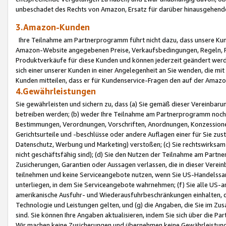
unbeschadet des Rechts von Amazon, Ersatz für darüber hinausgehen
3.Amazon-Kunden
Ihre Teilnahme am Partnerprogramm führt nicht dazu, dass unsere Kun
Amazon-Website angegebenen Preise, Verkaufsbedingungen, Regeln, Ri
Produktverkäufe für diese Kunden und können jederzeit geändert werde
sich einer unserer Kunden in einer Angelegenheit an Sie wenden, die 
Kunden mitteilen, dass er für Kundenservice-Fragen den auf der Ama
4.Gewährleistungen
Sie gewährleisten und sichern zu, dass (a) Sie gemäß dieser Vereinba
betreiben werden; (b) weder Ihre Teilnahme am Partnerprogramm noch d
Bestimmungen, Verordnungen, Vorschriften, Anordnungen, Konzessionen,
Gerichtsurteile und -beschlüsse oder andere Auflagen einer für Sie zu
Datenschutz, Werbung und Marketing) verstoßen; (c) Sie rechtswirksam 
nicht geschäftsfähig sind); (d) Sie den Nutzen der Teilnahme am Partne
Zusicherungen, Garantien oder Aussagen verlassen, die in dieser Verein
teilnehmen und keine Serviceangebote nutzen, wenn Sie US-Handelssa
unterliegen, in dem Sie Serviceangebote wahrnehmen; (f) Sie alle US
amerikanische Ausfuhr- und Wiederausfuhrbeschränkungen einhalten, 
Technologie und Leistungen gelten, und (g) die Angaben, die Sie im 
sind. Sie können Ihre Angaben aktualisieren, indem Sie sich über die 
Wir machen keine Zusicherungen und übernehmen keine Gewährleistun