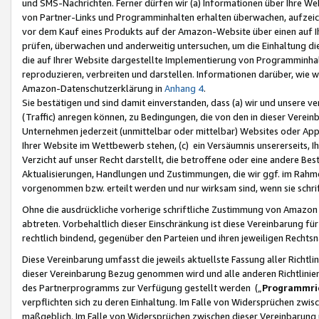
und SMS-Nachrichten. Ferner dürfen wir (a) Informationen über Ihre We
von Partner-Links und Programminhalten erhalten überwachen, aufzei
vor dem Kauf eines Produkts auf der Amazon-Website über einen auf Ih
prüfen, überwachen und anderweitig untersuchen, um die Einhaltung dies
die auf Ihrer Website dargestellte Implementierung von Programminhalt
reproduzieren, verbreiten und darstellen. Informationen darüber, wie w
Amazon-Datenschutzerklärung in
Anhang 4
.
Sie bestätigen und sind damit einverstanden, dass (a) wir und unsere 
(Traffic) anregen können, zu Bedingungen, die von den in dieser Vere
Unternehmen jederzeit (unmittelbar oder mittelbar) Websites oder Appl
Ihrer Website im Wettbewerb stehen, (c) ein Versäumnis unsererseits, I
Verzicht auf unser Recht darstellt, die betroffene oder eine andere B
Aktualisierungen, Handlungen und Zustimmungen, die wir ggf. im Rahme
vorgenommen bzw. erteilt werden und nur wirksam sind, wenn sie schri
Ohne die ausdrückliche vorherige schriftliche Zustimmung von Amazon
abtreten. Vorbehaltlich dieser Einschränkung ist diese Vereinbarung f
rechtlich bindend, gegenüber den Parteien und ihren jeweiligen Rech
Diese Vereinbarung umfasst die jeweils aktuellste Fassung aller Richtli
dieser Vereinbarung Bezug genommen wird und alle anderen Richtlinie
des Partnerprogramms zur Verfügung gestellt werden („
Programmric
verpflichten sich zu deren Einhaltung. Im Falle von Widersprüchen zwi
maßgeblich. Im Falle von Widersprüchen zwischen dieser Vereinbarun