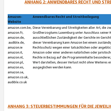
ANHANG 2: ANWENDBARES RECHT UND STRE
Amazon-
Anwendbares Recht und Streitbeilegung
Website
amazon.com.be,
Diese Vereinbarung und Streitigkeiten aller Art, die 
amazon.fr,
Großherzogtums Luxemburg unter Ausschluss seiner Kol
amazon.de,
ausschließlichen Zuständigkeit der Gerichte im Geri
audible.de,
dieser Vereinbarung kann Amazon bei einem zuständig
amazon.ie
Rechtsschutz wegen einer tatsächlichen oder angebli
amazon.it,
Amazon oder einer anderen natürlichen oder juristisc
amazon.nl,
Rechte in Bezug auf die Programminhalte besonderer,
amazon.pl,
Wert darstellen, dessen Verlust nicht ohne Weiteres e
amazon.es,
ausgeglichen werden kann.
amazon.se,
amazon.co.uk,
audible.co.uk
ANHANG 3: STEUERBESTIMMUNGEN FÜR DIE JEWEIL