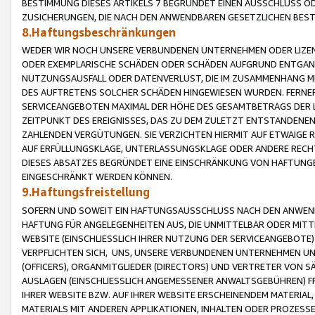
BESTIMMUNG DIESES ARTIKELS 7 BEGRÜNDET EINEN AUSSCHLUSS 
ZUSICHERUNGEN, DIE NACH DEN ANWENDBAREN GESETZLICHEN BE
8.Haftungsbeschränkungen
WEDER WIR NOCH UNSERE VERBUNDENEN UNTERNEHMEN ODER LIZEN
ODER EXEMPLARISCHE SCHÄDEN ODER SCHÄDEN AUFGRUND ENTGANG
NUTZUNGSAUSFALL ODER DATENVERLUST, DIE IM ZUSAMMENHANG MI
DES AUFTRETENS SOLCHER SCHÄDEN HINGEWIESEN WURDEN. FERN
SERVICEANGEBOTEN MAXIMAL DER HÖHE DES GESAMTBETRAGS DER 
ZEITPUNKT DES EREIGNISSES, DAS ZU DEM ZULETZT ENTSTANDENE
ZAHLENDEN VERGÜTUNGEN. SIE VERZICHTEN HIERMIT AUF ETWAIGE 
AUF ERFÜLLUNGSKLAGE, UNTERLASSUNGSKLAGE ODER ANDERE RECHT
DIESES ABSATZES BEGRÜNDET EINE EINSCHRÄNKUNG VON HAFTUNG
EINGESCHRÄNKT WERDEN KÖNNEN.
9.Haftungsfreistellung
SOFERN UND SOWEIT EIN HAFTUNGSAUSSCHLUSS NACH DEN ANWENDB
HAFTUNG FÜR ANGELEGENHEITEN AUS, DIE UNMITTELBAR ODER MITT
WEBSITE (EINSCHLIESSLICH IHRER NUTZUNG DER SERVICEANGEBOTE)
VERPFLICHTEN SICH, UNS, UNSERE VERBUNDENEN UNTERNEHMEN UN
(OFFICERS), ORGANMITGLIEDER (DIRECTORS) UND VERTRETER VON 
AUSLAGEN (EINSCHLIESSLICH ANGEMESSENER ANWALTSGEBÜHREN) FR
IHRER WEBSITE BZW. AUF IHRER WEBSITE ERSCHEINENDEM MATERIAL
MATERIALS MIT ANDEREN APPLIKATIONEN, INHALTEN ODER PROZESSE