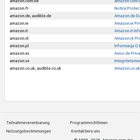
amazon.com.be
amazon.com.b
amazon.fr
Notice:Protec
amazon.de, audible.de
Amazon.de Da
amazon.ie
Amazon.ie Pri
amazon.it
Amazon.it Inf
amazon.nl
Amazon.nl Pri
amazon.pl
Informacja O
amazon.es
Aviso de Priv
amazon.se
Integritetsm
amazon.co.uk, audible.co.uk
Amazon.co.uk 
Teilnahmevereinbarung
Programmrichtlinien
Nutzungsbestimmungen
Kontaktiere uns