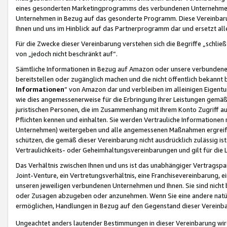
eines gesonderten Marketingprogramms des verbundenen Unternehmens
Unternehmen in Bezug auf das gesonderte Programm. Diese Vereinbarung
Ihnen und uns im Hinblick auf das Partnerprogramm dar und ersetzt al
Für die Zwecke dieser Vereinbarung verstehen sich die Begriffe „schließ
von „jedoch nicht beschränkt auf“.
Sämtliche Informationen in Bezug auf Amazon oder unsere verbunde
bereitstellen oder zugänglich machen und die nicht öffentlich bekannt bz
Informationen
“ von Amazon dar und verbleiben im alleinigen Eigent
wie dies angemessenerweise für die Erbringung Ihrer Leistungen gemäß d
juristischen Personen, die im Zusammenhang mit Ihrem Konto Zugriff au
Pflichten kennen und einhalten. Sie werden Vertrauliche Informationen 
Unternehmen) weitergeben und alle angemessenen Maßnahmen ergreifen
schützen, die gemäß dieser Vereinbarung nicht ausdrücklich zulässig is
Vertraulichkeits- oder Geheimhaltungsvereinbarungen und gilt für die
Das Verhältnis zwischen Ihnen und uns ist das unabhängiger Vertragspa
Joint-Venture, ein Vertretungsverhältnis, eine Franchisevereinbarung, 
unseren jeweiligen verbundenen Unternehmen und Ihnen. Sie sind ni
oder Zusagen abzugeben oder anzunehmen. Wenn Sie eine andere natürli
ermöglichen, Handlungen in Bezug auf den Gegenstand dieser Vereinbar
Ungeachtet anders lautender Bestimmungen in dieser Vereinbarung wird