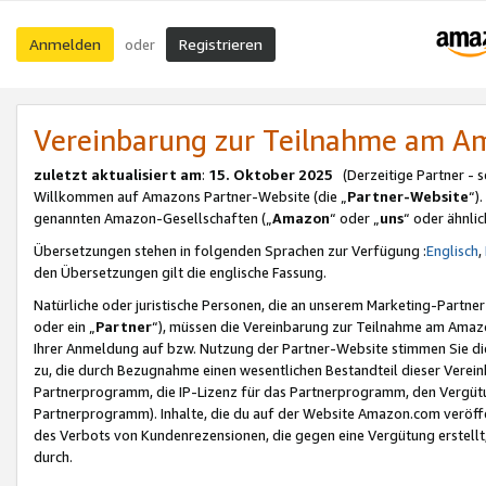
Anmelden
Registrieren
oder
Vereinbarung zur Teilnahme am 
zuletzt aktualisiert am
:
15. Oktober 2025
(Derzeitige Partner - 
Willkommen auf Amazons Partner-Website (die „
Partner-Website
“)
genannten Amazon-Gesellschaften („
Amazon
“ oder „
uns
“ oder ähnli
Übersetzungen stehen in folgenden Sprachen zur Verfügung :
Englisch
,
den Übersetzungen gilt die englische Fassung.
Natürliche oder juristische Personen, die an unserem Marketing-Partn
oder ein „
Partner
“), müssen die Vereinbarung zur Teilnahme am Ama
Ihrer Anmeldung auf bzw. Nutzung der Partner-Website stimmen Sie die
zu, die durch Bezugnahme einen wesentlichen Bestandteil dieser Verei
Partnerprogramm, die IP-Lizenz für das Partnerprogramm, den Vergütu
Partnerprogramm). Inhalte, die du auf der Website Amazon.com veröffe
des Verbots von Kundenrezensionen, die gegen eine Vergütung erstellt, 
durch.