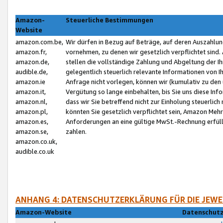
Amazon-
Steuerliche Bestimmungen
Website
amazon.com.be,
Wir dürfen in Bezug auf Beträge, auf deren Auszahlun
amazon.fr,
vornehmen, zu denen wir gesetzlich verpflichtet sind
amazon.de,
stellen die vollständige Zahlung und Abgeltung der 
audible.de,
gelegentlich steuerlich relevante Informationen von I
amazon.ie
Anfrage nicht vorlegen, können wir (kumulativ zu de
amazon.it,
Vergütung so lange einbehalten, bis Sie uns diese Inf
amazon.nl,
dass wir Sie betreffend nicht zur Einholung steuerlich 
amazon.pl,
könnten Sie gesetzlich verpflichtet sein, Amazon Meh
amazon.es,
Anforderungen an eine gültige MwSt.-Rechnung erfüllt
amazon.se,
zahlen.
amazon.co.uk,
audible.co.uk
ANHANG 4: DATENSCHUTZERKLÄRUNG FÜR DIE JEWE
Amazon-Website
Datenschutz