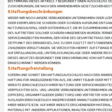
BESTIMMUNG DIESES ARTIKELS 7 BEGRÜNDET EINEN AUSSCHLUSS 
ZUSICHERUNGEN, DIE NACH DEN ANWENDBAREN GESETZLICHEN BE
8.Haftungsbeschränkungen
WEDER WIR NOCH UNSERE VERBUNDENEN UNTERNEHMEN ODER LIZEN
ODER EXEMPLARISCHE SCHÄDEN ODER SCHÄDEN AUFGRUND ENTGANG
NUTZUNGSAUSFALL ODER DATENVERLUST, DIE IM ZUSAMMENHANG MI
DES AUFTRETENS SOLCHER SCHÄDEN HINGEWIESEN WURDEN. FERN
SERVICEANGEBOTEN MAXIMAL DER HÖHE DES GESAMTBETRAGS DER 
ZEITPUNKT DES EREIGNISSES, DAS ZU DEM ZULETZT ENTSTANDENE
ZAHLENDEN VERGÜTUNGEN. SIE VERZICHTEN HIERMIT AUF ETWAIGE 
AUF ERFÜLLUNGSKLAGE, UNTERLASSUNGSKLAGE ODER ANDERE RECHT
DIESES ABSATZES BEGRÜNDET EINE EINSCHRÄNKUNG VON HAFTUNG
EINGESCHRÄNKT WERDEN KÖNNEN.
9.Haftungsfreistellung
SOFERN UND SOWEIT EIN HAFTUNGSAUSSCHLUSS NACH DEN ANWENDB
HAFTUNG FÜR ANGELEGENHEITEN AUS, DIE UNMITTELBAR ODER MITT
WEBSITE (EINSCHLIESSLICH IHRER NUTZUNG DER SERVICEANGEBOTE)
VERPFLICHTEN SICH, UNS, UNSERE VERBUNDENEN UNTERNEHMEN UN
(OFFICERS), ORGANMITGLIEDER (DIRECTORS) UND VERTRETER VON 
AUSLAGEN (EINSCHLIESSLICH ANGEMESSENER ANWALTSGEBÜHREN) FR
IHRER WEBSITE BZW. AUF IHRER WEBSITE ERSCHEINENDEM MATERIAL
MATERIALS MIT ANDEREN APPLIKATIONEN, INHALTEN ODER PROZESSE