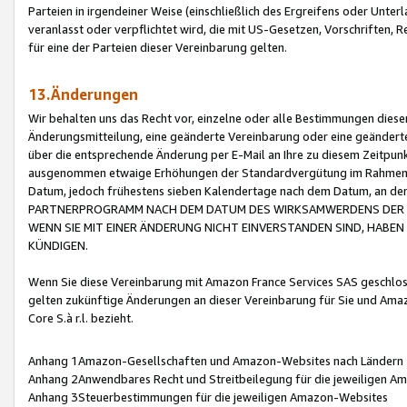
Parteien in irgendeiner Weise (einschließlich des Ergreifens oder Unt
veranlasst oder verpflichtet wird, die mit US-Gesetzen, Vorschriften,
für eine der Parteien dieser Vereinbarung gelten.
13.Änderungen
Wir behalten uns das Recht vor, einzelne oder alle Bestimmungen diese
Änderungsmitteilung, eine geänderte Vereinbarung oder eine geänderte 
über die entsprechende Änderung per E-Mail an Ihre zu diesem Zeitpun
ausgenommen etwaige Erhöhungen der Standardvergütung im Rahmen
Datum, jedoch frühestens sieben Kalendertage nach dem Datum, an de
PARTNERPROGRAMM NACH DEM DATUM DES WIRKSAMWERDENS DER Ä
WENN SIE MIT EINER ÄNDERUNG NICHT EINVERSTANDEN SIND, HABEN S
KÜNDIGEN.
Wenn Sie diese Vereinbarung mit Amazon France Services SAS geschlo
gelten zukünftige Änderungen an dieser Vereinbarung für Sie und Ama
Core S.à r.l. bezieht.
Anhang 1Amazon-Gesellschaften und Amazon-Websites nach Ländern
Anhang 2Anwendbares Recht und Streitbeilegung für die jeweiligen 
Anhang 3Steuerbestimmungen für die jeweiligen Amazon-Websites