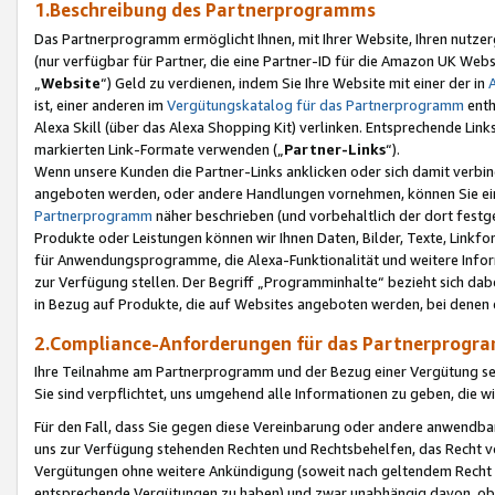
1.Beschreibung des Partnerprogramms
Das Partnerprogramm ermöglicht Ihnen, mit Ihrer Website, Ihren nutzer
(nur verfügbar für Partner, die eine Partner-ID für die Amazon UK We
„
Website
“) Geld zu verdienen, indem Sie Ihre Website mit einer der in
ist, einer anderen im
Vergütungskatalog für das Partnerprogramm
enth
Alexa Skill (über das Alexa Shopping Kit) verlinken. Entsprechende Lin
markierten Link-Formate verwenden („
Partner-Links
“).
Wenn unsere Kunden die Partner-Links anklicken oder sich damit verbi
angeboten werden, oder andere Handlungen vornehmen, können Sie eine
Partnerprogramm
näher beschrieben (und vorbehaltlich der dort festg
Produkte oder Leistungen können wir Ihnen Daten, Bilder, Texte, Linkfo
für Anwendungsprogramme, die Alexa-Funktionalität und weitere Inf
zur Verfügung stellen. Der Begriff „Programminhalte“ bezieht sich dabe
in Bezug auf Produkte, die auf Websites angeboten werden, bei denen 
2.Compliance-Anforderungen für das Partnerprog
Ihre Teilnahme am Partnerprogramm und der Bezug einer Vergütung setz
Sie sind verpflichtet, uns umgehend alle Informationen zu geben, die w
Für den Fall, dass Sie gegen diese Vereinbarung oder andere anwendba
uns zur Verfügung stehenden Rechten und Rechtsbehelfen, das Recht vo
Vergütungen ohne weitere Ankündigung (soweit nach geltendem Recht z
entsprechende Vergütungen zu haben) und zwar unabhängig davon, ob 