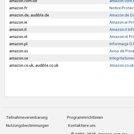
amazon.com.be
amazon.com.b
amazon.fr
Notice:Protec
amazon.de, audible.de
Amazon.de Da
amazon.ie
Amazon.ie Pri
amazon.it
Amazon.it Inf
amazon.nl
Amazon.nl Pri
amazon.pl
Informacja O
amazon.es
Aviso de Priv
amazon.se
Integritetsm
amazon.co.uk, audible.co.uk
Amazon.co.uk 
Teilnahmevereinbarung
Programmrichtlinien
Nutzungsbestimmungen
Kontaktiere uns