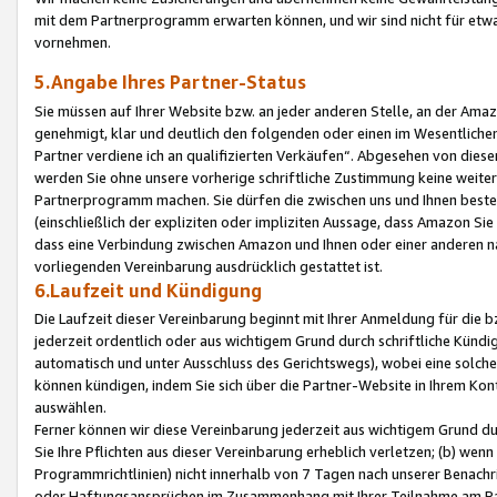
mit dem Partnerprogramm erwarten können, und wir sind nicht für etwa
vornehmen.
5.Angabe Ihres Partner-Status
Sie müssen auf Ihrer Website bzw. an jeder anderen Stelle, an der Am
genehmigt, klar und deutlich den folgenden oder einen im Wesentlichen
Partner verdiene ich an qualifizierten Verkäufen“. Abgesehen von die
werden Sie ohne unsere vorherige schriftliche Zustimmung keine weite
Partnerprogramm machen. Sie dürfen die zwischen uns und Ihnen best
(einschließlich der expliziten oder impliziten Aussage, dass Amazon Si
dass eine Verbindung zwischen Amazon und Ihnen oder einer anderen natü
vorliegenden Vereinbarung ausdrücklich gestattet ist.
6.Laufzeit und Kündigung
Die Laufzeit dieser Vereinbarung beginnt mit Ihrer Anmeldung für die 
jederzeit ordentlich oder aus wichtigem Grund durch schriftliche Kündi
automatisch und unter Ausschluss des Gerichtswegs), wobei eine solch
können kündigen, indem Sie sich über die Partner-Website in Ihrem Ko
auswählen.
Ferner können wir diese Vereinbarung jederzeit aus wichtigem Grund dur
Sie Ihre Pflichten aus dieser Vereinbarung erheblich verletzen; (b) wen
Programmrichtlinien) nicht innerhalb von 7 Tagen nach unserer Benachr
oder Haftungsansprüchen im Zusammenhang mit Ihrer Teilnahme am Pa