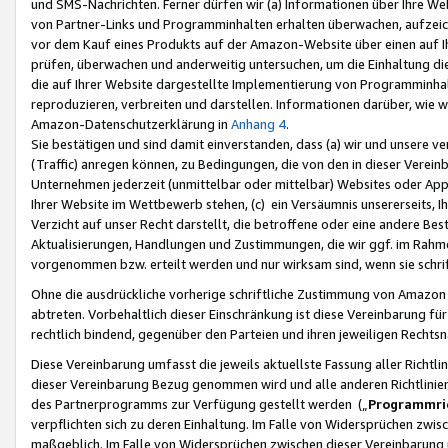
und SMS-Nachrichten. Ferner dürfen wir (a) Informationen über Ihre We
von Partner-Links und Programminhalten erhalten überwachen, aufzei
vor dem Kauf eines Produkts auf der Amazon-Website über einen auf Ih
prüfen, überwachen und anderweitig untersuchen, um die Einhaltung dies
die auf Ihrer Website dargestellte Implementierung von Programminhalt
reproduzieren, verbreiten und darstellen. Informationen darüber, wie w
Amazon-Datenschutzerklärung in
Anhang 4
.
Sie bestätigen und sind damit einverstanden, dass (a) wir und unsere 
(Traffic) anregen können, zu Bedingungen, die von den in dieser Vere
Unternehmen jederzeit (unmittelbar oder mittelbar) Websites oder Appl
Ihrer Website im Wettbewerb stehen, (c) ein Versäumnis unsererseits, I
Verzicht auf unser Recht darstellt, die betroffene oder eine andere B
Aktualisierungen, Handlungen und Zustimmungen, die wir ggf. im Rahme
vorgenommen bzw. erteilt werden und nur wirksam sind, wenn sie schri
Ohne die ausdrückliche vorherige schriftliche Zustimmung von Amazon
abtreten. Vorbehaltlich dieser Einschränkung ist diese Vereinbarung f
rechtlich bindend, gegenüber den Parteien und ihren jeweiligen Rech
Diese Vereinbarung umfasst die jeweils aktuellste Fassung aller Richtli
dieser Vereinbarung Bezug genommen wird und alle anderen Richtlinie
des Partnerprogramms zur Verfügung gestellt werden („
Programmric
verpflichten sich zu deren Einhaltung. Im Falle von Widersprüchen zwi
maßgeblich. Im Falle von Widersprüchen zwischen dieser Vereinbarun