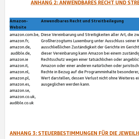
ANHANG 2: ANWENDBARES RECHT UND STRE
Amazon-
Anwendbares Recht und Streitbeilegung
Website
amazon.com.be,
Diese Vereinbarung und Streitigkeiten aller Art, die 
amazon.fr,
Großherzogtums Luxemburg unter Ausschluss seiner Kol
amazon.de,
ausschließlichen Zuständigkeit der Gerichte im Geri
audible.de,
dieser Vereinbarung kann Amazon bei einem zuständig
amazon.ie
Rechtsschutz wegen einer tatsächlichen oder angebli
amazon.it,
Amazon oder einer anderen natürlichen oder juristisc
amazon.nl,
Rechte in Bezug auf die Programminhalte besonderer,
amazon.pl,
Wert darstellen, dessen Verlust nicht ohne Weiteres e
amazon.es,
ausgeglichen werden kann.
amazon.se,
amazon.co.uk,
audible.co.uk
ANHANG 3: STEUERBESTIMMUNGEN FÜR DIE JEWEIL