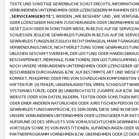
TEXTE UND SONSTIGE GEWERBLICHE SCHUTZRECHTE, INFORMATIONE
VERBUNDENEN UNTERNEHMEN ODER LIZENZGEBERN IM RAHMEN DES
„
SERVICEANGEBOTE
“), WERDEN „WIE BESEHEN“ UND „WIE VERFÜ
ODER LIZENZGEBER MACHEN ZUSICHERUNGEN ODER ÜBERNEHMEN GEW
GESETZLICH ODER IN SONSTIGER WEISE, IN BEZUG AUF DIE SERVI
SCHLIESSEN JEGLICHE GEWÄHRLEISTUNGEN IN BEZUG AUF DIE SERVI
GEWÄHRLEISTUNGEN BEZÜGLICH RECHTSMÄNGELN, MARKTGÄNGIGKEIT
VERWENDUNGSZWECK, NICHTVERLETZUNG SOWIE GEWÄHRLEISTUNGEN 
ÜBLICHEN GESCHÄFTSVERKEHR, DER LEISTUNG ODER HANDELSBRÄUCH
BESCHAFFENHEIT, MERKMALE, FUNKTIONEN, DEN LEISTUNGSUMFANG 
NOCH UNSERE VERBUNDENEN UNTERNEHMEN ODER LIZENZGEBER GEWÄ
BESCHRIEBEN DURCHGÄNGIG BZW. AUF BESTIMMTE ART UND WEISE
KORREKT, FEHLERFREI ODER FREI VON SCHÄDLICHEN KOMPONENTEN
HAFTEN FÜR: (A) FEHLER, UNGENAUIGKEITEN, VIREN, SCHADSOFTW
SYSTEMABSTÜRZE; ODER (B) UNBERECHTIGTE ZUGRIFFE AUF BZW. 
WEBSITE ODER VON DATEN, BILDERN, TEXTEN ODER SONSTIGEN INF
ODER EINER ANDEREN NATÜRLICHEN ODER JURISTISCHEN PERSON OD
GEWÄHRLEISTUNGSANSPRÜCHE, ES SEIN DENN, DIESE SIND IN DIES
UNSERE VERBUNDENEN UNTERNEHMEN ODER LIZENZGEBER FÜR EN
AUFGRUND (X) DES VERLUSTS VON VORAUSSICHTLICHEN GEWINNEN
VORTEILEN SOWIE (Y) VON INVESTITIONEN, AUFWENDUNGEN ODER VE
PARTNERPROGRAMM VORNEHMEN BZW. ÜBERNEHMEN ODER (Z) DER 