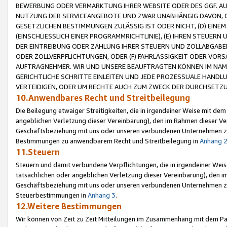
BEWERBUNG ODER VERMARKTUNG IHRER WEBSITE ODER DES GGF. AUF 
NUTZUNG DER SERVICEANGEBOTE UND ZWAR UNABHÄNGIG DAVON, O
GESETZLICHEN BESTIMMUNGEN ZULÄSSIG IST ODER NICHT, (D) EINE
(EINSCHLIESSLICH EINER PROGRAMMRICHTLINIE), (E) IHREN STEUER
DER EINTREIBUNG ODER ZAHLUNG IHRER STEUERN UND ZOLLABGAB
ODER ZOLLVERPFLICHTUNGEN, ODER (F) FAHRLÄSSIGKEIT ODER VORS
AUFTRAGNEHMER. WIR UND UNSERE BEAUFTRAGTEN KÖNNEN IM NAME
GERICHTLICHE SCHRITTE EINLEITEN UND JEDE PROZESSUALE HAND
VERTEIDIGEN, ODER UM RECHTE AUCH ZUM ZWECK DER DURCHSETZU
10.Anwendbares Recht und Streitbeilegung
Die Beilegung etwaiger Streitigkeiten, die in irgendeiner Weise mit de
angeblichen Verletzung dieser Vereinbarung), den im Rahmen dieser Ve
Geschäftsbeziehung mit uns oder unseren verbundenen Unternehmen zu
Bestimmungen zu anwendbarem Recht und Streitbeilegung in
Anhang 
11.Steuern
Steuern und damit verbundene Verpflichtungen, die in irgendeiner Wei
tatsächlichen oder angeblichen Verletzung dieser Vereinbarung), den 
Geschäftsbeziehung mit uns oder unseren verbundenen Unternehmen z
Steuerbestimmungen in
Anhang 3
.
12.Weitere Bestimmungen
Wir können von Zeit zu Zeit Mitteilungen im Zusammenhang mit dem Par