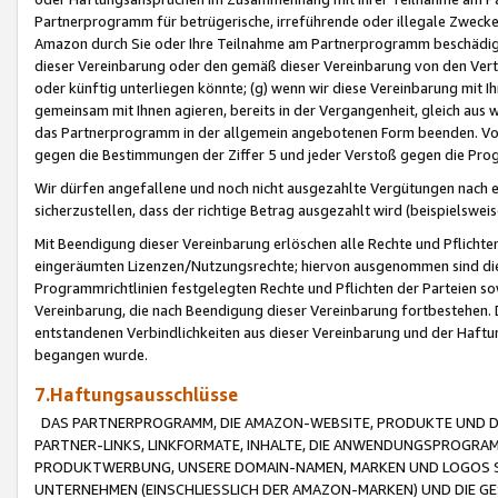
Partnerprogramm für betrügerische, irreführende oder illegale Zwecke
Amazon durch Sie oder Ihre Teilnahme am Partnerprogramm beschädig
dieser Vereinbarung oder den gemäß dieser Vereinbarung von den Vertr
oder künftig unterliegen könnte; (g) wenn wir diese Vereinbarung mit I
gemeinsam mit Ihnen agieren, bereits in der Vergangenheit, gleich aus
das Partnerprogramm in der allgemein angebotenen Form beenden. Vors
gegen die Bestimmungen der Ziffer 5 und jeder Verstoß gegen die Prog
Wir dürfen angefallene und noch nicht ausgezahlte Vergütungen nach 
sicherzustellen, dass der richtige Betrag ausgezahlt wird (beispielsw
Mit Beendigung dieser Vereinbarung erlöschen alle Rechte und Pflichte
eingeräumten Lizenzen/Nutzungsrechte; hiervon ausgenommen sind die in 
Programmrichtlinien festgelegten Rechte und Pflichten der Parteien sow
Vereinbarung, die nach Beendigung dieser Vereinbarung fortbestehen. D
entstandenen Verbindlichkeiten aus dieser Vereinbarung und der Haft
begangen wurde.
7.Haftungsausschlüsse
DAS PARTNERPROGRAMM, DIE AMAZON-WEBSITE, PRODUKTE UND DI
PARTNER-LINKS, LINKFORMATE, INHALTE, DIE ANWENDUNGSPROGR
PRODUKTWERBUNG, UNSERE DOMAIN-NAMEN, MARKEN UND LOGOS S
UNTERNEHMEN (EINSCHLIESSLICH DER AMAZON-MARKEN) UND DIE GE