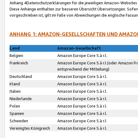
Anhang 4Datenschutzerklärungen für die jeweiligen Amazon-Websites
Diese Anhänge enthalten zur besseren Übersicht Übersetzungen. Sofe
vorgeschrieben ist, gilt im Falle von Abweichungen die englische Fass
ANHANG 1: AMAZON-GESELLSCHAFTEN UND AMAZO
Land
Amazon-Gesellschaft
Belgien
Amazon Europe Core S.à r.l.
Frankreich
Amazon Europe Core S.à r.l.(oder Amazon Fr
entsprechend der Mitteilung)
Deutschland
Amazon Europe Core S.à r.l.
Irland
Amazon Europe Core S.à r.l.
Italien
Amazon Europe Core S.à r.l.
Niederlande
Amazon Europe Core S.à r.l.
Polen
Amazon Europe Core S.à r.l.
Spanien
Amazon Europe Core S.à r.l.
Schweden
Amazon Europe Core S.à r.l.
Vereinigtes Königreich
Amazon Europe Core S.à r.l.