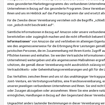
eines gesonderten Marketingprogramms des verbundenen Unternehmens
Unternehmen in Bezug auf das gesonderte Programm. Diese Vereinbarung
Ihnen und uns im Hinblick auf das Partnerprogramm dar und ersetzt al
Für die Zwecke dieser Vereinbarung verstehen sich die Begriffe „schließ
von „jedoch nicht beschränkt auf“.
Sämtliche Informationen in Bezug auf Amazon oder unsere verbunde
bereitstellen oder zugänglich machen und die nicht öffentlich bekannt bz
Informationen
“ von Amazon dar und verbleiben im alleinigen Eigent
wie dies angemessenerweise für die Erbringung Ihrer Leistungen gemäß d
juristischen Personen, die im Zusammenhang mit Ihrem Konto Zugriff au
Pflichten kennen und einhalten. Sie werden Vertrauliche Informationen 
Unternehmen) weitergeben und alle angemessenen Maßnahmen ergreifen
schützen, die gemäß dieser Vereinbarung nicht ausdrücklich zulässig is
Vertraulichkeits- oder Geheimhaltungsvereinbarungen und gilt für die
Das Verhältnis zwischen Ihnen und uns ist das unabhängiger Vertragspa
Joint-Venture, ein Vertretungsverhältnis, eine Franchisevereinbarung, 
unseren jeweiligen verbundenen Unternehmen und Ihnen. Sie sind ni
oder Zusagen abzugeben oder anzunehmen. Wenn Sie eine andere natürli
ermöglichen, Handlungen in Bezug auf den Gegenstand dieser Vereinbar
Ungeachtet anders lautender Bestimmungen in dieser Vereinbarung wird