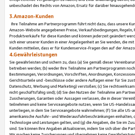
unbeschadet des Rechts von Amazon, Ersatz für darüber hinausgehen
3.Amazon-Kunden
Ihre Teilnahme am Partnerprogramm führt nicht dazu, dass unsere Kun
Amazon-Website angegebenen Preise, Verkaufsbedingungen, Regeln, Ri
Produktverkäufe für diese Kunden und können jederzeit geändert werde
sich einer unserer Kunden in einer Angelegenheit an Sie wenden, die 
Kunden mitteilen, dass er für Kundenservice-Fragen den auf der Ama
4.Gewährleistungen
Sie gewährleisten und sichern zu, dass (a) Sie gemäß dieser Vereinba
betreiben werden; (b) weder Ihre Teilnahme am Partnerprogramm noch d
Bestimmungen, Verordnungen, Vorschriften, Anordnungen, Konzessionen,
Gerichtsurteile und -beschlüsse oder andere Auflagen einer für Sie zu
Datenschutz, Werbung und Marketing) verstoßen; (c) Sie rechtswirksam 
nicht geschäftsfähig sind); (d) Sie den Nutzen der Teilnahme am Partne
Zusicherungen, Garantien oder Aussagen verlassen, die in dieser Verein
teilnehmen und keine Serviceangebote nutzen, wenn Sie US-Handelssa
unterliegen, in dem Sie Serviceangebote wahrnehmen; (f) Sie alle US
amerikanische Ausfuhr- und Wiederausfuhrbeschränkungen einhalten, 
Technologie und Leistungen gelten, und (g) die Angaben, die Sie im 
sind. Sie können Ihre Angaben aktualisieren, indem Sie sich über die 
Wir machen keine Zusicherungen und übernehmen keine Gewährleistun