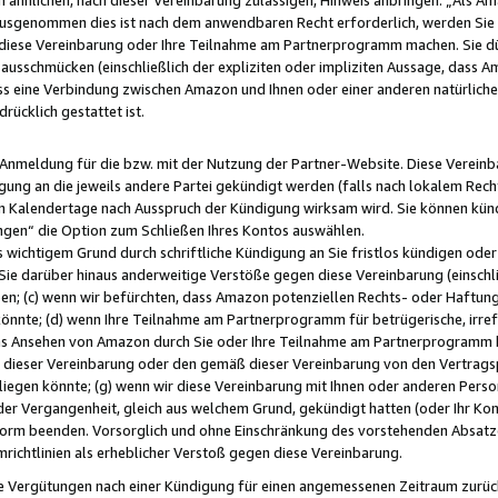
usgenommen dies ist nach dem anwendbaren Recht erforderlich, werden Sie 
f diese Vereinbarung oder Ihre Teilnahme am Partnerprogramm machen. Sie d
usschmücken (einschließlich der expliziten oder impliziten Aussage, dass A
 eine Verbindung zwischen Amazon und Ihnen oder einer anderen natürlichen 
rücklich gestattet ist.
r Anmeldung für die bzw. mit der Nutzung der Partner-Website. Diese Vereinb
gung an die jeweils andere Partei gekündigt werden (falls nach lokalem Rech
n Kalendertage nach Ausspruch der Kündigung wirksam wird. Sie können kündi
ngen“ die Option zum Schließen Ihres Kontos auswählen.
 wichtigem Grund durch schriftliche Kündigung an Sie fristlos kündigen oder I
 Sie darüber hinaus anderweitige Verstöße gegen diese Vereinbarung (einschli
ben; (c) wenn wir befürchten, dass Amazon potenziellen Rechts- oder Haftu
nnte; (d) wenn Ihre Teilnahme am Partnerprogramm für betrügerische, irref
das Ansehen von Amazon durch Sie oder Ihre Teilnahme am Partnerprogramm b
ieser Vereinbarung oder den gemäß dieser Vereinbarung von den Vertragspa
liegen könnte; (g) wenn wir diese Vereinbarung mit Ihnen oder anderen Perso
 der Vergangenheit, gleich aus welchem Grund, gekündigt hatten (oder Ihr Ko
rm beenden. Vorsorglich und ohne Einschränkung des vorstehenden Absatzes
richtlinien als erheblicher Verstoß gegen diese Vereinbarung.
e Vergütungen nach einer Kündigung für einen angemessenen Zeitraum zurückb