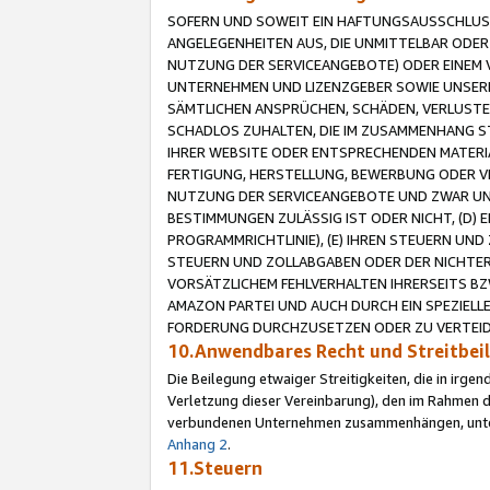
SOFERN UND SOWEIT EIN HAFTUNGSAUSSCHLUSS
ANGELEGENHEITEN AUS, DIE UNMITTELBAR ODER 
NUTZUNG DER SERVICEANGEBOTE) ODER EINEM V
UNTERNEHMEN UND LIZENZGEBER SOWIE UNSERE 
SÄMTLICHEN ANSPRÜCHEN, SCHÄDEN, VERLUSTE
SCHADLOS ZUHALTEN, DIE IM ZUSAMMENHANG STE
IHRER WEBSITE ODER ENTSPRECHENDEN MATERIA
FERTIGUNG, HERSTELLUNG, BEWERBUNG ODER VE
NUTZUNG DER SERVICEANGEBOTE UND ZWAR UN
BESTIMMUNGEN ZULÄSSIG IST ODER NICHT, (D) 
PROGRAMMRICHTLINIE), (E) IHREN STEUERN UN
STEUERN UND ZOLLABGABEN ODER DER NICHTER
VORSÄTZLICHEM FEHLVERHALTEN IHRERSEITS BZ
AMAZON PARTEI UND AUCH DURCH EIN SPEZIELL
FORDERUNG DURCHZUSETZEN ODER ZU VERTEIDI
10.Anwendbares Recht und Streitbe
Die Beilegung etwaiger Streitigkeiten, die in irg
Verletzung dieser Vereinbarung), den im Rahmen d
verbundenen Unternehmen zusammenhängen, unterl
Anhang 2
.
11.Steuern