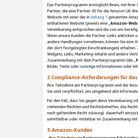
Das Partnerprogramm ermöglicht Ihnen, mit Ihrer W
Partner, die eine Partner-ID für die Amazon UK W
Website mit einer der in
Anhang 1
genannten Amazon
enthaltenen Website (jeweils eine „
Amazon-Webs
Vereinbarung entsprechen und die von uns bereitg
Wenn unsere Kunden die Partner-Links anklicken 
andere Handlungen vornehmen, können Sie eine Ver
der dort festgelegten Einschränkungen) erhalten. 
Widgets, Links, Marketing-Inhalte und andere Ver
Zusammenhang mit dem Partnerprogramm (die „
Bilder, Texte oder sonstige Informationen oder In
2.Compliance-Anforderungen für d
Ihre Teilnahme am Partnerprogramm und der Bezug 
Sie sind verpflichtet, uns umgehend alle Informat
Für den Fall, dass Sie gegen diese Vereinbarung 
stehenden Rechten und Rechtsbehelfen, das Recht
nach geltendem Recht zulässig) dauerhaft einzus
unmittelbar oder mittelbar im Zusammenhang mit
3.Amazon-Kunden
Ihre Teilnahme am Partnerprogramm führt nicht d