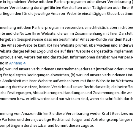
e in irgendeiner Weise mit dem Partnerprogramm oder dieser Vereinbarung (ei
ieser Vereinbarung durchgeführten Geschäften oder Tätigkeiten oder Ihrer 
liegen den für die jeweilige Amazon-Website einschlägigen Steuerbestim
mmenhang mit dem Partnerprogramm versenden, einschließlich, aber nicht be
site und die Nutzer Ihrer Website, die wir im Zusammenhang mit Ihrer Darst
itergeben (beispielsweise dass ein bestimmter Amazon-Kunde vor dem Kauf
uf die Amazon-Website kam, (b) Ihre Website prüfen, überwachen und anderwei
r Website dargestelltes Logo und die auf Ihrer Website dargestellte Impleme
reproduzieren, verbreiten und darstellen. Informationen darüber, wie wir per
ng in
Anhang 4
.
 (a) wir und unsere verbundenen Unternehmen jederzeit (mittelbar oder unmit
ng festgelegten Bedingungen abweichen, (b) wir und unsere verbundenen Unte
 Ähnlichkeit mit Ihrer Website aufweisen bzw. mit Ihrer Website im Wettbewer
barung durchzusetzen, keinen Verzicht auf unser Recht darstellt, die betrof
liche Festlegungen, Aktualisierungen, Handlungen und Zustimmungen, die wi
enommen bzw. erteilt werden und nur wirksam sind, wenn sie schriftlich dur
stimmung von Amazon dürfen Sie diese Vereinbarung weder Kraft Gesetzes no
die Parteien und deren jeweilige Rechtsnachfolger und Abtretungsempfänger 
ngsempfängern durchsetzbar und kommt diesen zugute.