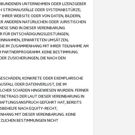
VERBUNDENEN UNTERNEHMEN ODER LIZENZGEBER
ICH STROMAUSFÄLLE ODER SYSTEMABSTÜRZE;
IHRER WEBSITE ODER VON DATEN, BILDERN,
ER ANDEREN NATÜRLICHEN ODER JURISTISCHEN
ESE SIND IN DIESER VEREINBARUNG
R FÜR ENTSCHÄDIGUNGSLEISTUNGEN,
EINNAHMEN, ERWARTETEN UMSÄTZEN,
SIE IM ZUSAMMENHANG MIT IHRER TEILNAHME AM
M PARTNERPROGRAMM. KEINE BESTIMMUNG
DER ZUSICHERUNGEN, DIE NACH DEN
GESCHÄDEN, KONKRETE ODER EXEMPLARISCHE
SFALL ODER DATENVERLUST, DIE IM
OLCHER SCHÄDEN HINGEWIESEN WURDEN. FERNER
BETRAGS DER LAUT DIESER VEREINBARUNG IN
HAFTUNGSANSPRUCH GEFÜHRT HAT, BEREITS
SBEHELFE NACH EQUITY-RECHT,
NHANG MIT DIESER VEREINBARUNG. KEINE
TZLICHEN BESTIMMUNGEN NICHT