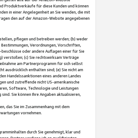
und Produktverkäufe für diese Kunden und können
nden in einer Angelegenheit an Sie wenden, die mit
e-Fragen den auf der Amazon-Website angegebenen
stellen, pflegen und betreiben werden; (b) weder
e Bestimmungen, Verordnungen, Vorschriften,
-beschlüsse oder andere Auflagen einer für Sie
 verstoßen; (c) Sie rechtswirksam Verträge
r Teilnahme am Partnerprogramm für sich selbst
t ausdrücklich enthalten sind; (e) Sie nicht am
den Handelssanktionen eines anderen Landes
gen und zutreffende nicht US-amerikanische
ren, Software, Technologie und Leistungen
sind. Sie können Ihre Angaben aktualisieren,
men, das Sie im Zusammenhang mit dem
 Erwartungen vornehmen.
ogramminhalten durch Sie genehmigt, klar und
zon-Partner verdiene ich an qualifizierten