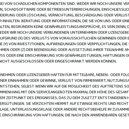
FREI VON SCHÄDLICHEN KOMPONENTEN SIND. WEDER WIR NOCH UNSERE 
VIREN, SCHADSOFTWARE ODER BETRIEBSUNTERBRECHUNGEN, EINSCHLIESSL
ÄNDERUNG ODER LÖSCHUNG, VERNICHTUNG, BESCHÄDIGUNG ODER VERLUST 
INHALTEN. BERATUNG ODER INFORMATIONEN, DIE SIE VON UNS ODER EIN
LTEN, BEGRÜNDEN KEINE GEWÄHRLEISTUNGSANSPRÜCHE, ES SEIN DENN, DI
WEDER WIR NOCH UNSERE VERBUNDENEN UNTERNEHMEN ODER LIZENZGEBE
FGRUND (X) DES VERLUSTS VON VORAUSSICHTLICHEN GEWINNEN ODER 
 (Y) VON INVESTITIONEN, AUFWENDUNGEN ODER VERPFLICHTUNGEN, DIE 
EN ODER (Z) DER BEENDIGUNG ODER AUSSETZUNG IHRER TEILNAHME A
LUSS ODER EINE EINSCHRÄNKUNG VON GEWÄHRLEISTUNGEN, HAFTUNGEN O
NICHT AUSGESCHLOSSEN ODER EINGESCHRÄNKT WERDEN KÖNNEN.
EHMEN ODER LIZENZGEBER HAFTEN FÜR MITTELBARE, NEBEN- ODER FOL
R EINNAHMEN ODER GEWINNE, VERLUST VON FIRMENWERT, NUTZUNGSAU
TSTEHEN, SELBST WENN WIR AUF DIE MÖGLICHKEIT DES AUFTRETENS S
MENHANG MIT DEN SERVICEANGEBOTEN MAXIMAL DER HÖHE DES GESAMT
M ZEITPUNKT DES EREIGNISSES, DAS ZU DEM ZULETZT ENTSTANDENEN 
ERGÜTUNGEN. SIE VERZICHTEN HIERMIT AUF ETWAIGE RECHTE UND RECHT
KLAGE, UNTERLASSUNGSKLAGE ODER ANDERE RECHTSBEHELFE IM ZUSAMME
NE EINSCHRÄNKUNG VON HAFTUNGEN, DIE NACH DEN ANWENDBAREN GESE