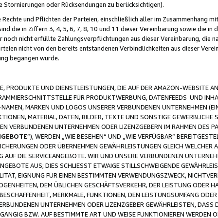
ge Stornierungen oder Rücksendungen zu berücksichtigen).
 Rechte und Pflichten der Parteien, einschließlich aller im Zusammenhang m
 die in Ziffern 3, 4, 5, 6, 7, 8, 10 und 11 dieser Vereinbarung sowie die in
er noch nicht erfüllte Zahlungsverpflichtungen aus dieser Vereinbarung, die
arteien nicht von den bereits entstandenen Verbindlichkeiten aus dieser Ver
gung begangen wurde.
 PRODUKTE UND DIENSTLEISTUNGEN, DIE AUF DER AMAZON-WEBSITE AN
GRAMMIERSCHNITTSTELLE FÜR PRODUKTWERBUNG, DATENFEEDS UND INH
-NAMEN, MARKEN UND LOGOS UNSERER VERBUNDENEN UNTERNEHMEN (EIN
IONEN, MATERIAL, DATEN, BILDER, TEXTE UND SONSTIGE GEWERBLICHE 
EREN VERBUNDENEN UNTERNEHMEN ODER LIZENZGEBERN IM RAHMEN DES 
NGEBOTE
“), WERDEN „WIE BESEHEN“ UND „WIE VERFÜGBAR“ BEREITGEST
CHERUNGEN ODER ÜBERNEHMEN GEWÄHRLEISTUNGEN GLEICH WELCHER AR
ZUG AUF DIE SERVICEANGEBOTE. WIR UND UNSERE VERBUNDENEN UNTERNEH
ANGEBOTE AUS; DIES SCHLIESST ETWAIGE STILLSCHWEIGENDE GEWÄHRLE
LITÄT, EIGNUNG FÜR EINEN BESTIMMTEN VERWENDUNGSZWECK, NICHTVER
OGENHEITEN, DEM ÜBLICHEN GESCHÄFTSVERKEHR, DER LEISTUNG ODER H
 BESCHAFFENHEIT, MERKMALE, FUNKTIONEN, DEN LEISTUNGSUMFANG ODER
VERBUNDENEN UNTERNEHMEN ODER LIZENZGEBER GEWÄHRLEISTEN, DASS D
HGÄNGIG BZW. AUF BESTIMMTE ART UND WEISE FUNKTIONIEREN WERDEN 