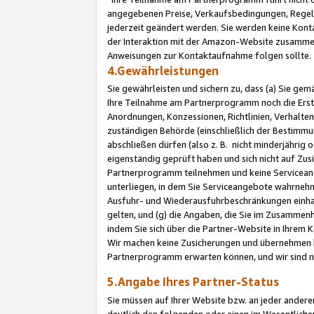
angegebenen Preise, Verkaufsbedingungen, Regeln
jederzeit geändert werden. Sie werden keine Konta
der Interaktion mit der Amazon-Website zusamme
Anweisungen zur Kontaktaufnahme folgen sollte.
4.Gewährleistungen
Sie gewährleisten und sichern zu, dass (a) Sie g
Ihre Teilnahme am Partnerprogramm noch die Erst
Anordnungen, Konzessionen, Richtlinien, Verhalten
zuständigen Behörde (einschließlich der Bestimmu
abschließen dürfen (also z. B. nicht minderjährig
eigenständig geprüft haben und sich nicht auf Zusi
Partnerprogramm teilnehmen und keine Servicean
unterliegen, in dem Sie Serviceangebote wahrneh
Ausfuhr- und Wiederausfuhrbeschränkungen einhal
gelten, und (g) die Angaben, die Sie im Zusammen
indem Sie sich über die Partner-Website in Ihrem
Wir machen keine Zusicherungen und übernehmen 
Partnerprogramm erwarten können, und wir sind n
5.Angabe Ihres Partner-Status
Sie müssen auf Ihrer Website bzw. an jeder ander
deutlich den folgenden oder einen im Wesentlichen