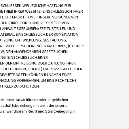
CHLIESSEN WIR JEGLICHE HAFTUNG FÜR
TRIEB IHRER WEBSITE (EINSCHLIESSLICH IHRER
FLICHTEN SICH, UNS, UNSERE VERBUNDENEN
EDER (DIRECTORS) UND VERTRETER VON
R ANWALTSGEBÜHREN) FREIZUSTELLEN UND
ATERIAL, EINSCHLIESSLICH DER KOMBINATION
NUTZUNG, ENTWICKLUNG, GESTALTUNG,
EBSEITE ERSCHEINENDEN MATERIALS, (C) IHRER
ZW. DEN ANWENDBAREN GESETZLICHEN
NG (EINSCHLIESSLICH EINER
BEN DER EINTREIBUNG ODER ZAHLUNG IHRER
LICHTUNGEN, ODER (F) FAHRLÄSSIGKEIT ODER
 BEAUFTRAGTEN KÖNNEN IM NAMEN EINER
HANDLUNG VORNEHMEN, UM EINE RECHTLICHE
TIKELS ZU SCHÜTZEN.
ich einer tatsächlichen oder angeblichen
Geschäftsbeziehung mit uns oder unseren
u anwendbarem Recht und Streitbeilegung in