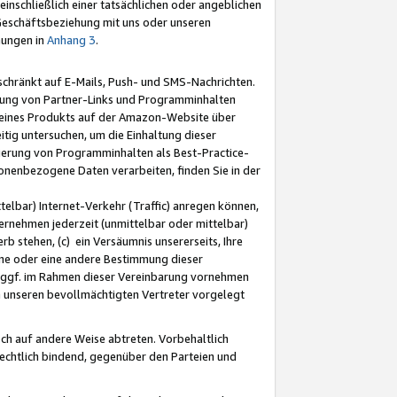
nschließlich einer tatsächlichen oder angeblichen
Geschäftsbeziehung mit uns oder unseren
mungen in
Anhang 3
.
schränkt auf E-Mails, Push- und SMS-Nachrichten.
ellung von Partner-Links und Programminhalten
 eines Produkts auf der Amazon-Website über
tig untersuchen, um die Einhaltung dieser
ntierung von Programminhalten als Best-Practice-
sonenbezogene Daten verarbeiten, finden Sie in der
telbar) Internet-Verkehr (Traffic) anregen können,
rnehmen jederzeit (unmittelbar oder mittelbar)
b stehen, (c) ein Versäumnis unsererseits, Ihre
fene oder eine andere Bestimmung dieser
r ggf. im Rahmen dieser Vereinbarung vornehmen
ch unseren bevollmächtigten Vertreter vorgelegt
ch auf andere Weise abtreten. Vorbehaltlich
rechtlich bindend, gegenüber den Parteien und