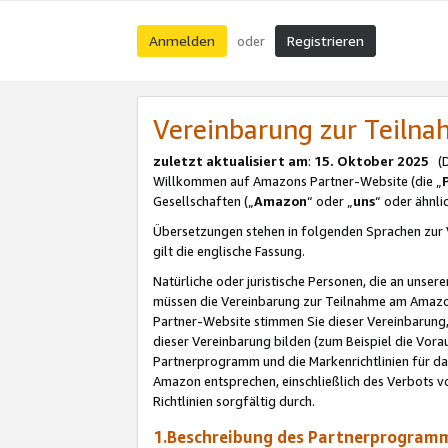
Anmelden
Registrieren
oder
Vereinbarung zur Teil
zuletzt aktualisiert am
:
15. Oktober 2025
(De
Willkommen auf Amazons Partner-Website (die „
Gesellschaften („
Amazon
“ oder „
uns
“ oder ähnl
Übersetzungen stehen in folgenden Sprachen zur 
gilt die englische Fassung.
Natürliche oder juristische Personen, die an uns
müssen die Vereinbarung zur Teilnahme am Amaz
Partner-Website stimmen Sie dieser Vereinbarung,
dieser Vereinbarung bilden (zum Beispiel die Vo
Partnerprogramm und die Markenrichtlinien für da
Amazon entsprechen, einschließlich des Verbots vo
Richtlinien sorgfältig durch.
1.Beschreibung des Partnerprogra