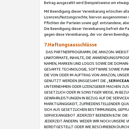
Betrag ausgezahlt wird (beispielsweise um etwai
Mit Beendigung dieser Vereinbarung erlöschen alle
Lizenzen/Nutzungsrechte; hiervon ausgenommen sind
Pflichten der Parteien sowie ggf. entstandene, ab
Die Beendigung dieser Vereinbarung befreit die P
gegen diese Vereinbarung, der vor deren Beendi
7.Haftungsausschlüsse
DAS PARTNERPROGRAMM, DIE AMAZON-WEBSITE,
LINKFORMATE, INHALTE, DIE ANWENDUNGSPRO
NAMEN, MARKEN UND LOGOS SOWIE DIE DOMAIN
GESAMTE TECHNOLOGIE, SOFTWARE SOWIE FUNKT
DIE VON ODER IM AUFTRAG VON AMAZON, UNS
GENUTZT WERDEN (INSGESAMT DIE „
SERVICEA
UNTERNEHMEN ODER LIZENZGEBER MACHEN ZUSI
GESETZLICH ODER IN SONSTIGER WEISE, IN BE
GEWÄHRLEISTUNGEN IN BEZUG AUF DIE SERVICE
MARKTGÄNGIGKEIT, ZUFRIEDENSTELLENDER QUA
SICH AUS GESETZLICHEN BESTIMMUNGEN, GEPFL
SERVICEANGEBOT JEDERZEIT BEENDEN BZW. DIE
JEDERZEIT ÄNDERN. WEDER WIR NOCH UNSERE 
BEREITGESTELLT ODER WIE BESCHRIEBEN DURC