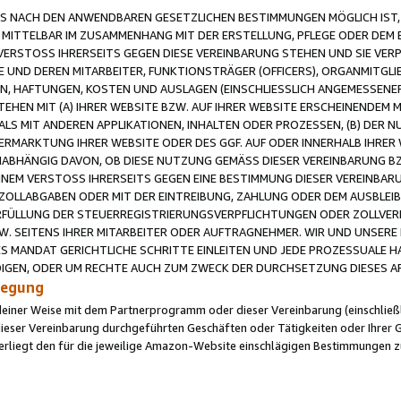
 NACH DEN ANWENDBAREN GESETZLICHEN BESTIMMUNGEN MÖGLICH IST, S
MITTELBAR IM ZUSAMMENHANG MIT DER ERSTELLUNG, PFLEGE ODER DEM BE
ERSTOSS IHRERSEITS GEGEN DIESE VEREINBARUNG STEHEN UND SIE VERP
UND DEREN MITARBEITER, FUNKTIONSTRÄGER (OFFICERS), ORGANMITGLI
N, HAFTUNGEN, KOSTEN UND AUSLAGEN (EINSCHLIESSLICH ANGEMESSENE
HEN MIT (A) IHRER WEBSITE BZW. AUF IHRER WEBSITE ERSCHEINENDEM M
LS MIT ANDEREN APPLIKATIONEN, INHALTEN ODER PROZESSEN, (B) DER 
RMARKTUNG IHRER WEBSITE ODER DES GGF. AUF ODER INNERHALB IHRER W
ABHÄNGIG DAVON, OB DIESE NUTZUNG GEMÄSS DIESER VEREINBARUNG B
EINEM VERSTOSS IHRERSEITS GEGEN EINE BESTIMMUNG DIESER VEREINBARU
D ZOLLABGABEN ODER MIT DER EINTREIBUNG, ZAHLUNG ODER DEM AUSBLEI
FÜLLUNG DER STEUERREGISTRIERUNGSVERPFLICHTUNGEN ODER ZOLLVERPF
W. SEITENS IHRER MITARBEITER ODER AUFTRAGNEHMER. WIR UND UNSERE
ES MANDAT GERICHTLICHE SCHRITTE EINLEITEN UND JEDE PROZESSUALE 
GEN, ODER UM RECHTE AUCH ZUM ZWECK DER DURCHSETZUNG DIESES AR
ilegung
endeiner Weise mit dem Partnerprogramm oder dieser Vereinbarung (einschließl
ieser Vereinbarung durchgeführten Geschäften oder Tätigkeiten oder Ihrer 
iegt den für die jeweilige Amazon-Website einschlägigen Bestimmungen z