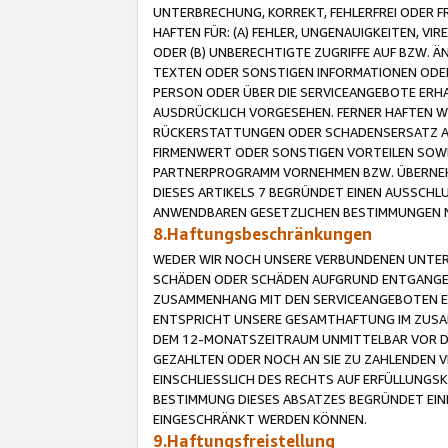
UNTERBRECHUNG, KORREKT, FEHLERFREI ODER 
HAFTEN FÜR: (A) FEHLER, UNGENAUIGKEITEN, 
ODER (B) UNBERECHTIGTE ZUGRIFFE AUF BZW. 
TEXTEN ODER SONSTIGEN INFORMATIONEN ODER 
PERSON ODER ÜBER DIE SERVICEANGEBOTE ERHA
AUSDRÜCKLICH VORGESEHEN. FERNER HAFTEN 
RÜCKERSTATTUNGEN ODER SCHADENSERSATZ AU
FIRMENWERT ODER SONSTIGEN VORTEILEN SOWIE
PARTNERPROGRAMM VORNEHMEN BZW. ÜBERNEHM
DIESES ARTIKELS 7 BEGRÜNDET EINEN AUSSCH
ANWENDBAREN GESETZLICHEN BESTIMMUNGEN 
8.Haftungsbeschränkungen
WEDER WIR NOCH UNSERE VERBUNDENEN UNTERN
SCHÄDEN ODER SCHÄDEN AUFGRUND ENTGANGENE
ZUSAMMENHANG MIT DEN SERVICEANGEBOTEN EN
ENTSPRICHT UNSERE GESAMTHAFTUNG IM ZUSAM
DEM 12-MONATSZEITRAUM UNMITTELBAR VOR DE
GEZAHLTEN ODER NOCH AN SIE ZU ZAHLENDEN V
EINSCHLIESSLICH DES RECHTS AUF ERFÜLLUNGS
BESTIMMUNG DIESES ABSATZES BEGRÜNDET EI
EINGESCHRÄNKT WERDEN KÖNNEN.
9.Haftungsfreistellung