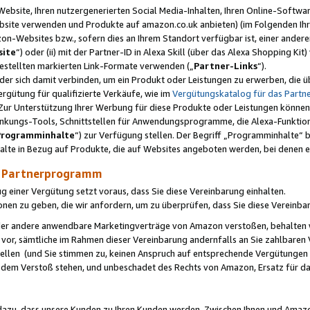
ebsite, Ihren nutzergenerierten Social Media-Inhalten, Ihren Online-Softwar
ebsite verwenden und Produkte auf amazon.co.uk anbieten) (im Folgenden Ihr
-Websites bzw., sofern dies an Ihrem Standort verfügbar ist, einer ander
ite
“) oder (ii) mit der Partner-ID in Alexa Skill (über das Alexa Shopping Ki
estellten markierten Link-Formate verwenden („
Partner-Links
“).
oder sich damit verbinden, um ein Produkt oder Leistungen zu erwerben, di
gütung für qualifizierte Verkäufe, wie im
Vergütungskatalog für das Part
Zur Unterstützung Ihrer Werbung für diese Produkte oder Leistungen können w
linkungs-Tools, Schnittstellen für Anwendungsprogramme, die Alexa-Funktion
Programminhalte
“) zur Verfügung stellen. Der Begriff „Programminhalte“ be
halte in Bezug auf Produkte, die auf Websites angeboten werden, bei denen 
as Partnerprogramm
einer Vergütung setzt voraus, dass Sie diese Vereinbarung einhalten.
ionen zu geben, die wir anfordern, um zu überprüfen, dass Sie diese Vereinba
oder andere anwendbare Marketingverträge von Amazon verstoßen, behalten w
 vor, sämtliche im Rahmen dieser Vereinbarung andernfalls an Sie zahlbare
tellen (und Sie stimmen zu, keinen Anspruch auf entsprechende Vergütungen
 dem Verstoß stehen, und unbeschadet des Rechts von Amazon, Ersatz für 
azu, dass unsere Kunden zu Ihren Kunden werden. Zwischen Ihnen und Amaz