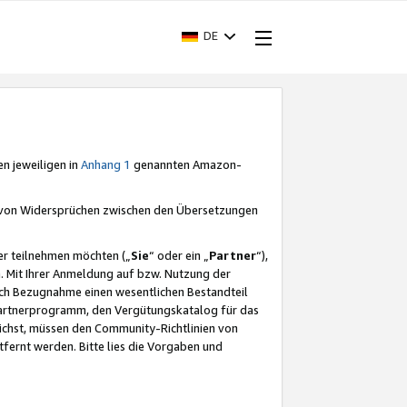
DE
en jeweiligen in
Anhang 1
genannten Amazon-
e von Widersprüchen zwischen den Übersetzungen
er teilnehmen möchten („
Sie
“ oder ein „
Partner
“),
. Mit Ihrer Anmeldung auf bzw. Nutzung der
durch Bezugnahme einen wesentlichen Bestandteil
 Partnerprogramm, den Vergütungskatalog für das
ichst, müssen den Community-Richtlinien von
fernt werden. Bitte lies die Vorgaben und