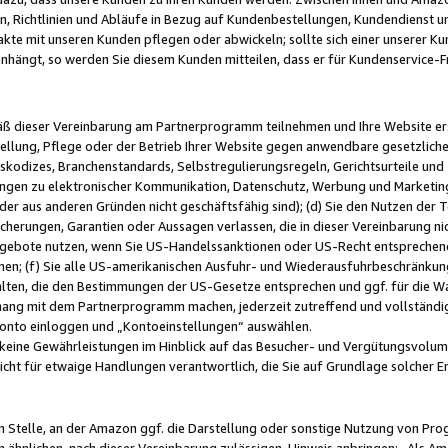
, Richtlinien und Abläufe in Bezug auf Kundenbestellungen, Kundendienst 
kte mit unseren Kunden pflegen oder abwickeln; sollte sich einer unserer Ku
nhängt, so werden Sie diesem Kunden mitteilen, dass er für Kundenservic
emäß dieser Vereinbarung am Partnerprogramm teilnehmen und Ihre Website er
ellung, Pflege oder der Betrieb Ihrer Website gegen anwendbare gesetzlich
skodizes, Branchenstandards, Selbstregulierungsregeln, Gerichtsurteile und 
ngen zu elektronischer Kommunikation, Datenschutz, Werbung und Marketing)
 oder aus anderen Gründen nicht geschäftsfähig sind); (d) Sie den Nutzen de
cherungen, Garantien oder Aussagen verlassen, die in dieser Vereinbarung nich
gebote nutzen, wenn Sie US-Handelssanktionen oder US-Recht entsprechen
men; (f) Sie alle US-amerikanischen Ausfuhr- und Wiederausfuhrbeschränkun
ten, die den Bestimmungen der US-Gesetze entsprechen und ggf. für die Wa
hang mit dem Partnerprogramm machen, jederzeit zutreffend und vollständig 
 Konto einloggen und „Kontoeinstellungen“ auswählen.
keine Gewährleistungen im Hinblick auf das Besucher- und Vergütungsvolu
icht für etwaige Handlungen verantwortlich, die Sie auf Grundlage solcher
en Stelle, an der Amazon ggf. die Darstellung oder sonstige Nutzung von Pr
 ähnlichen, nach dieser Vereinbarung zulässigen, Hinweis anbringen: „Als Ama