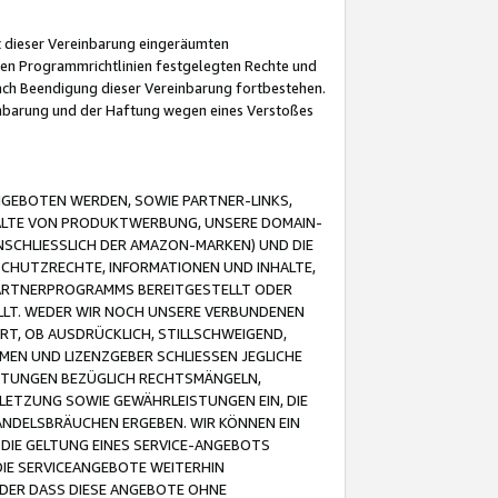
it dieser Vereinbarung eingeräumten
 den Programmrichtlinien festgelegten Rechte und
 nach Beendigung dieser Vereinbarung fortbestehen.
einbarung und der Haftung wegen eines Verstoßes
GEBOTEN WERDEN, SOWIE PARTNER-LINKS,
ALTE VON PRODUKTWERBUNG, UNSERE DOMAIN-
SCHLIESSLICH DER AMAZON-MARKEN) UND DIE
SCHUTZRECHTE, INFORMATIONEN UND INHALTE,
PARTNERPROGRAMMS BEREITGESTELLT ODER
ELLT. WEDER WIR NOCH UNSERE VERBUNDENEN
T, OB AUSDRÜCKLICH, STILLSCHWEIGEND,
MEN UND LIZENZGEBER SCHLIESSEN JEGLICHE
ISTUNGEN BEZÜGLICH RECHTSMÄNGELN,
LETZUNG SOWIE GEWÄHRLEISTUNGEN EIN, DIE
ANDELSBRÄUCHEN ERGEBEN. WIR KÖNNEN EIN
 DIE GELTUNG EINES SERVICE-ANGEBOTS
IE SERVICEANGEBOTE WEITERHIN
ODER DASS DIESE ANGEBOTE OHNE