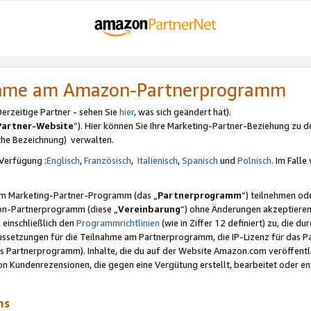
nahme am Amazon-Partnerprogramm
rzeitige Partner - sehen Sie
hier
, was sich geändert hat).
Partner-Website
“). Hier können Sie Ihre Marketing-Partner-Beziehung zu d
iche Bezeichnung) verwalten.
Verfügung :
Englisch
,
Französisch
,
Italienisch
,
Spanisch
und
Polnisch
. Im Fall
erem Marketing-Partner-Programm (das „
Partnerprogramm
“) teilnehmen od
on-Partnerprogramm (diese „
Vereinbarung
“) ohne Änderungen akzeptieren
 einschließlich den
Programmrichtlinien
(wie in Ziffer 12 definiert) zu, die 
raussetzungen für die Teilnahme am Partnerprogramm, die IP-Lizenz für das
s Partnerprogramm). Inhalte, die du auf der Website Amazon.com veröffentl
n Kundenrezensionen, die gegen eine Vergütung erstellt, bearbeitet oder ent
mms