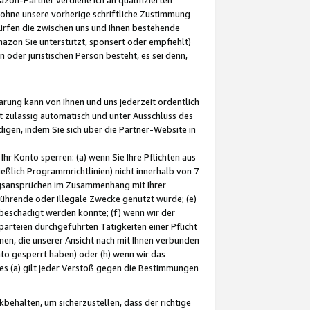
ohne unsere vorherige schriftliche Zustimmung
ürfen die zwischen uns und Ihnen bestehende
mazon Sie unterstützt, sponsert oder empfiehlt)
oder juristischen Person besteht, es sei denn,
arung kann von Ihnen und uns jederzeit ordentlich
t zulässig automatisch und unter Ausschluss des
gen, indem Sie sich über die Partner-Website in
hr Konto sperren: (a) wenn Sie Ihre Pflichten aus
eßlich Programmrichtlinien) nicht innerhalb von 7
ngsansprüchen im Zusammenhang mit Ihrer
ührende oder illegale Zwecke genutzt wurde; (e)
eschädigt werden könnte; (f) wenn wir der
rteien durchgeführten Tätigkeiten einer Pflicht
nen, die unserer Ansicht nach mit Ihnen verbunden
nto gesperrt haben) oder (h) wenn wir das
 (a) gilt jeder Verstoß gegen die Bestimmungen
ehalten, um sicherzustellen, dass der richtige