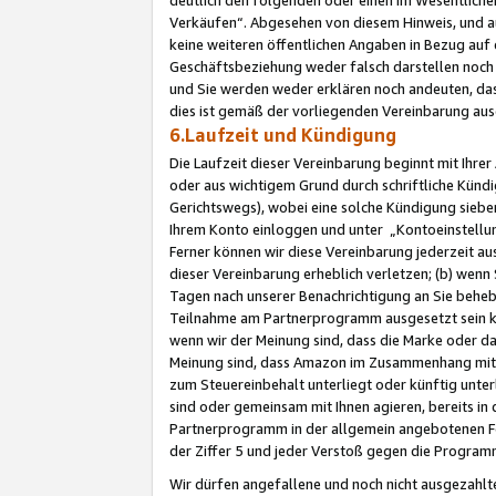
Verkäufen“. Abgesehen von diesem Hinweis, und a
keine weiteren öffentlichen Angaben in Bezug au
Geschäftsbeziehung weder falsch darstellen noch a
und Sie werden weder erklären noch andeuten, dass
dies ist gemäß der vorliegenden Vereinbarung ausd
6.Laufzeit und Kündigung
Die Laufzeit dieser Vereinbarung beginnt mit Ihre
oder aus wichtigem Grund durch schriftliche Kündi
Gerichtswegs), wobei eine solche Kündigung siebe
Ihrem Konto einloggen und unter „Kontoeinstellu
Ferner können wir diese Vereinbarung jederzeit aus
dieser Vereinbarung erheblich verletzen; (b) wenn
Tagen nach unserer Benachrichtigung an Sie behe
Teilnahme am Partnerprogramm ausgesetzt sein kö
wenn wir der Meinung sind, dass die Marke oder 
Meinung sind, dass Amazon im Zusammenhang mit d
zum Steuereinbehalt unterliegt oder künftig unter
sind oder gemeinsam mit Ihnen agieren, bereits in
Partnerprogramm in der allgemein angebotenen Fo
der Ziffer 5 und jeder Verstoß gegen die Programm
Wir dürfen angefallene und noch nicht ausgezahlt