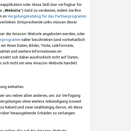
eapplikation oder Alexa Skill (nur verfügbar für
e „
Website
“) Geld zu verdienen, indem Sie Ihre
en im
Vergütungskatalog für das Partnerprogramm
t) verlinken. Entsprechende Links müssen dieser
e über die Amazon-Website angeboten werden, oder
nerprogramm
näher beschrieben (und vorbehaltlich
ir Ihnen Daten, Bilder, Texte, Linkformate,
alität und weitere Informationen im
zieht sich dabei ausdrücklich nicht auf Daten,
es sich nicht um eine Amazon-Website handelt.
rung einhalten.
ir uns neben allen anderen, uns zur Verfügung
n Vergütungen ohne weitere Ankündigung (soweit
 zu haben) und zwar unabhängig davon, ob diese
darüber hinausgehende Schäden zu verlangen.
on gelten alle auf der Amazon-Website