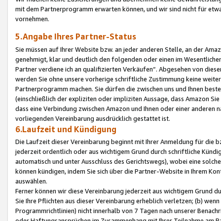
mit dem Partnerprogramm erwarten können, und wir sind nicht für etwa
vornehmen.
5.Angabe Ihres Partner-Status
Sie müssen auf Ihrer Website bzw. an jeder anderen Stelle, an der Am
genehmigt, klar und deutlich den folgenden oder einen im Wesentlichen
Partner verdiene ich an qualifizierten Verkäufen“. Abgesehen von die
werden Sie ohne unsere vorherige schriftliche Zustimmung keine weite
Partnerprogramm machen. Sie dürfen die zwischen uns und Ihnen best
(einschließlich der expliziten oder impliziten Aussage, dass Amazon Si
dass eine Verbindung zwischen Amazon und Ihnen oder einer anderen natü
vorliegenden Vereinbarung ausdrücklich gestattet ist.
6.Laufzeit und Kündigung
Die Laufzeit dieser Vereinbarung beginnt mit Ihrer Anmeldung für die 
jederzeit ordentlich oder aus wichtigem Grund durch schriftliche Kündi
automatisch und unter Ausschluss des Gerichtswegs), wobei eine solch
können kündigen, indem Sie sich über die Partner-Website in Ihrem Ko
auswählen.
Ferner können wir diese Vereinbarung jederzeit aus wichtigem Grund dur
Sie Ihre Pflichten aus dieser Vereinbarung erheblich verletzen; (b) wen
Programmrichtlinien) nicht innerhalb von 7 Tagen nach unserer Benachr
oder Haftungsansprüchen im Zusammenhang mit Ihrer Teilnahme am Pa