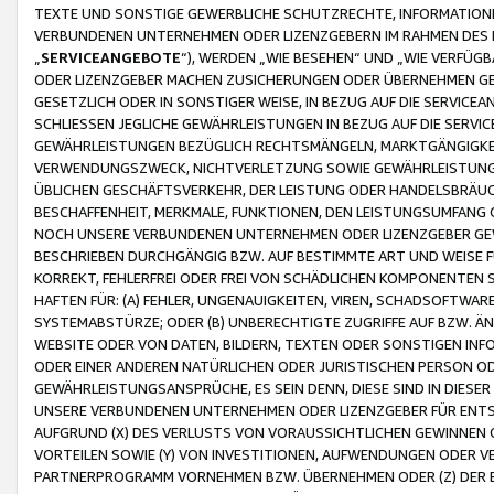
TEXTE UND SONSTIGE GEWERBLICHE SCHUTZRECHTE, INFORMATIONE
VERBUNDENEN UNTERNEHMEN ODER LIZENZGEBERN IM RAHMEN DES
„
SERVICEANGEBOTE
“), WERDEN „WIE BESEHEN“ UND „WIE VERFÜ
ODER LIZENZGEBER MACHEN ZUSICHERUNGEN ODER ÜBERNEHMEN GEW
GESETZLICH ODER IN SONSTIGER WEISE, IN BEZUG AUF DIE SERVI
SCHLIESSEN JEGLICHE GEWÄHRLEISTUNGEN IN BEZUG AUF DIE SERVI
GEWÄHRLEISTUNGEN BEZÜGLICH RECHTSMÄNGELN, MARKTGÄNGIGKEIT
VERWENDUNGSZWECK, NICHTVERLETZUNG SOWIE GEWÄHRLEISTUNGEN 
ÜBLICHEN GESCHÄFTSVERKEHR, DER LEISTUNG ODER HANDELSBRÄUCH
BESCHAFFENHEIT, MERKMALE, FUNKTIONEN, DEN LEISTUNGSUMFANG 
NOCH UNSERE VERBUNDENEN UNTERNEHMEN ODER LIZENZGEBER GEWÄ
BESCHRIEBEN DURCHGÄNGIG BZW. AUF BESTIMMTE ART UND WEISE
KORREKT, FEHLERFREI ODER FREI VON SCHÄDLICHEN KOMPONENTEN
HAFTEN FÜR: (A) FEHLER, UNGENAUIGKEITEN, VIREN, SCHADSOFTW
SYSTEMABSTÜRZE; ODER (B) UNBERECHTIGTE ZUGRIFFE AUF BZW. 
WEBSITE ODER VON DATEN, BILDERN, TEXTEN ODER SONSTIGEN INF
ODER EINER ANDEREN NATÜRLICHEN ODER JURISTISCHEN PERSON OD
GEWÄHRLEISTUNGSANSPRÜCHE, ES SEIN DENN, DIESE SIND IN DIES
UNSERE VERBUNDENEN UNTERNEHMEN ODER LIZENZGEBER FÜR EN
AUFGRUND (X) DES VERLUSTS VON VORAUSSICHTLICHEN GEWINNEN
VORTEILEN SOWIE (Y) VON INVESTITIONEN, AUFWENDUNGEN ODER VE
PARTNERPROGRAMM VORNEHMEN BZW. ÜBERNEHMEN ODER (Z) DER 