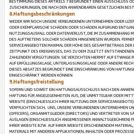
BESTIMMUNG DIESES ARTIKELS 7 BEGRÜNDET EINEN AUSSCHLUSS 
ZUSICHERUNGEN, DIE NACH DEN ANWENDBAREN GESETZLICHEN BE
8.Haftungsbeschränkungen
WEDER WIR NOCH UNSERE VERBUNDENEN UNTERNEHMEN ODER LIZEN
ODER EXEMPLARISCHE SCHÄDEN ODER SCHÄDEN AUFGRUND ENTGANG
NUTZUNGSAUSFALL ODER DATENVERLUST, DIE IM ZUSAMMENHANG MI
DES AUFTRETENS SOLCHER SCHÄDEN HINGEWIESEN WURDEN. FERN
SERVICEANGEBOTEN MAXIMAL DER HÖHE DES GESAMTBETRAGS DER 
ZEITPUNKT DES EREIGNISSES, DAS ZU DEM ZULETZT ENTSTANDENE
ZAHLENDEN VERGÜTUNGEN. SIE VERZICHTEN HIERMIT AUF ETWAIGE 
AUF ERFÜLLUNGSKLAGE, UNTERLASSUNGSKLAGE ODER ANDERE RECHT
DIESES ABSATZES BEGRÜNDET EINE EINSCHRÄNKUNG VON HAFTUNG
EINGESCHRÄNKT WERDEN KÖNNEN.
9.Haftungsfreistellung
SOFERN UND SOWEIT EIN HAFTUNGSAUSSCHLUSS NACH DEN ANWENDB
HAFTUNG FÜR ANGELEGENHEITEN AUS, DIE UNMITTELBAR ODER MITT
WEBSITE (EINSCHLIESSLICH IHRER NUTZUNG DER SERVICEANGEBOTE)
VERPFLICHTEN SICH, UNS, UNSERE VERBUNDENEN UNTERNEHMEN UN
(OFFICERS), ORGANMITGLIEDER (DIRECTORS) UND VERTRETER VON 
AUSLAGEN (EINSCHLIESSLICH ANGEMESSENER ANWALTSGEBÜHREN) FR
IHRER WEBSITE BZW. AUF IHRER WEBSITE ERSCHEINENDEM MATERIAL
MATERIALS MIT ANDEREN APPLIKATIONEN, INHALTEN ODER PROZESSE