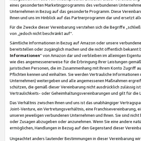
eines gesonderten Marketingprogramms des verbundenen Unternehmens
Unternehmen in Bezug auf das gesonderte Programm. Diese Vereinbarung
Ihnen und uns im Hinblick auf das Partnerprogramm dar und ersetzt al
Für die Zwecke dieser Vereinbarung verstehen sich die Begriffe „schließ
von „jedoch nicht beschränkt auf“.
Sämtliche Informationen in Bezug auf Amazon oder unsere verbunde
bereitstellen oder zugänglich machen und die nicht öffentlich bekannt bz
Informationen
“ von Amazon dar und verbleiben im alleinigen Eigent
wie dies angemessenerweise für die Erbringung Ihrer Leistungen gemäß d
juristischen Personen, die im Zusammenhang mit Ihrem Konto Zugriff au
Pflichten kennen und einhalten. Sie werden Vertrauliche Informationen 
Unternehmen) weitergeben und alle angemessenen Maßnahmen ergreifen
schützen, die gemäß dieser Vereinbarung nicht ausdrücklich zulässig is
Vertraulichkeits- oder Geheimhaltungsvereinbarungen und gilt für die
Das Verhältnis zwischen Ihnen und uns ist das unabhängiger Vertragspa
Joint-Venture, ein Vertretungsverhältnis, eine Franchisevereinbarung, 
unseren jeweiligen verbundenen Unternehmen und Ihnen. Sie sind ni
oder Zusagen abzugeben oder anzunehmen. Wenn Sie eine andere natürli
ermöglichen, Handlungen in Bezug auf den Gegenstand dieser Vereinbar
Ungeachtet anders lautender Bestimmungen in dieser Vereinbarung wird