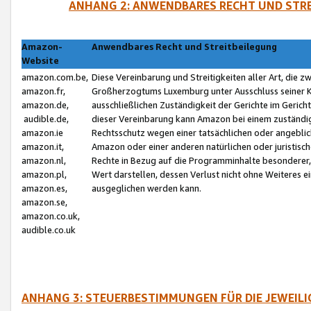
ANHANG 2: ANWENDBARES RECHT UND STRE
Amazon-
Anwendbares Recht und Streitbeilegung
Website
amazon.com.be,
Diese Vereinbarung und Streitigkeiten aller Art, die 
amazon.fr,
Großherzogtums Luxemburg unter Ausschluss seiner Kol
amazon.de,
ausschließlichen Zuständigkeit der Gerichte im Geri
audible.de,
dieser Vereinbarung kann Amazon bei einem zuständig
amazon.ie
Rechtsschutz wegen einer tatsächlichen oder angebli
amazon.it,
Amazon oder einer anderen natürlichen oder juristisc
amazon.nl,
Rechte in Bezug auf die Programminhalte besonderer,
amazon.pl,
Wert darstellen, dessen Verlust nicht ohne Weiteres e
amazon.es,
ausgeglichen werden kann.
amazon.se,
amazon.co.uk,
audible.co.uk
ANHANG 3: STEUERBESTIMMUNGEN FÜR DIE JEWEIL