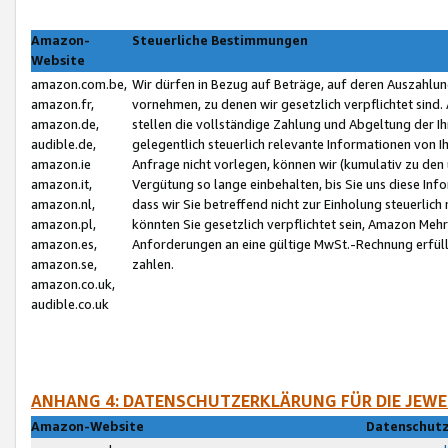
Amazon-
Steuerliche Bestimmungen
Website
amazon.com.be,
Wir dürfen in Bezug auf Beträge, auf deren Auszahlun
amazon.fr,
vornehmen, zu denen wir gesetzlich verpflichtet sind
amazon.de,
stellen die vollständige Zahlung und Abgeltung der 
audible.de,
gelegentlich steuerlich relevante Informationen von I
amazon.ie
Anfrage nicht vorlegen, können wir (kumulativ zu de
amazon.it,
Vergütung so lange einbehalten, bis Sie uns diese Inf
amazon.nl,
dass wir Sie betreffend nicht zur Einholung steuerlich 
amazon.pl,
könnten Sie gesetzlich verpflichtet sein, Amazon Meh
amazon.es,
Anforderungen an eine gültige MwSt.-Rechnung erfüllt
amazon.se,
zahlen.
amazon.co.uk,
audible.co.uk
ANHANG 4: DATENSCHUTZERKLÄRUNG FÜR DIE JEWE
Amazon-Website
Datenschutz