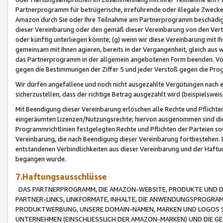
Partnerprogramm für betrügerische, irreführende oder illegale Zwecke
Amazon durch Sie oder Ihre Teilnahme am Partnerprogramm beschädig
dieser Vereinbarung oder den gemäß dieser Vereinbarung von den Vertr
oder künftig unterliegen könnte; (g) wenn wir diese Vereinbarung mit I
gemeinsam mit Ihnen agieren, bereits in der Vergangenheit, gleich aus
das Partnerprogramm in der allgemein angebotenen Form beenden. Vors
gegen die Bestimmungen der Ziffer 5 und jeder Verstoß gegen die Prog
Wir dürfen angefallene und noch nicht ausgezahlte Vergütungen nach 
sicherzustellen, dass der richtige Betrag ausgezahlt wird (beispielsw
Mit Beendigung dieser Vereinbarung erlöschen alle Rechte und Pflichte
eingeräumten Lizenzen/Nutzungsrechte; hiervon ausgenommen sind die in 
Programmrichtlinien festgelegten Rechte und Pflichten der Parteien sow
Vereinbarung, die nach Beendigung dieser Vereinbarung fortbestehen. D
entstandenen Verbindlichkeiten aus dieser Vereinbarung und der Haft
begangen wurde.
7.Haftungsausschlüsse
DAS PARTNERPROGRAMM, DIE AMAZON-WEBSITE, PRODUKTE UND DI
PARTNER-LINKS, LINKFORMATE, INHALTE, DIE ANWENDUNGSPROGR
PRODUKTWERBUNG, UNSERE DOMAIN-NAMEN, MARKEN UND LOGOS S
UNTERNEHMEN (EINSCHLIESSLICH DER AMAZON-MARKEN) UND DIE GE