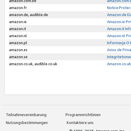
amazon.com.be
amazon.com.b
amazon.fr
Notice:Protec
amazon.de, audible.de
Amazon.de Da
amazon.ie
Amazon.ie Pri
amazon.it
Amazon.it Inf
amazon.nl
Amazon.nl Pri
amazon.pl
Informacja O
amazon.es
Aviso de Priv
amazon.se
Integritetsm
amazon.co.uk, audible.co.uk
Amazon.co.uk 
Teilnahmevereinbarung
Programmrichtlinien
Nutzungsbestimmungen
Kontaktiere uns