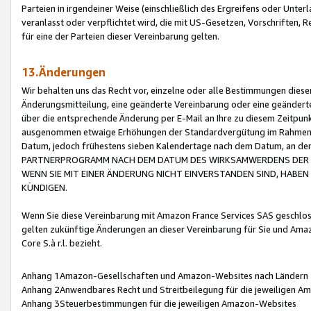
Parteien in irgendeiner Weise (einschließlich des Ergreifens oder Unt
veranlasst oder verpflichtet wird, die mit US-Gesetzen, Vorschriften,
für eine der Parteien dieser Vereinbarung gelten.
13.Änderungen
Wir behalten uns das Recht vor, einzelne oder alle Bestimmungen diese
Änderungsmitteilung, eine geänderte Vereinbarung oder eine geänderte 
über die entsprechende Änderung per E-Mail an Ihre zu diesem Zeitpun
ausgenommen etwaige Erhöhungen der Standardvergütung im Rahmen
Datum, jedoch frühestens sieben Kalendertage nach dem Datum, an de
PARTNERPROGRAMM NACH DEM DATUM DES WIRKSAMWERDENS DER Ä
WENN SIE MIT EINER ÄNDERUNG NICHT EINVERSTANDEN SIND, HABEN S
KÜNDIGEN.
Wenn Sie diese Vereinbarung mit Amazon France Services SAS geschlo
gelten zukünftige Änderungen an dieser Vereinbarung für Sie und Ama
Core S.à r.l. bezieht.
Anhang 1Amazon-Gesellschaften und Amazon-Websites nach Ländern
Anhang 2Anwendbares Recht und Streitbeilegung für die jeweiligen 
Anhang 3Steuerbestimmungen für die jeweiligen Amazon-Websites