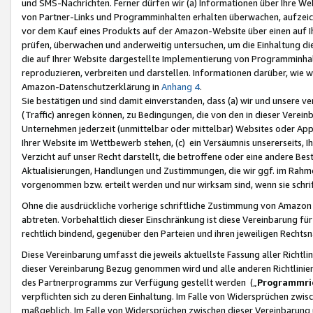
und SMS-Nachrichten. Ferner dürfen wir (a) Informationen über Ihre We
von Partner-Links und Programminhalten erhalten überwachen, aufzei
vor dem Kauf eines Produkts auf der Amazon-Website über einen auf Ih
prüfen, überwachen und anderweitig untersuchen, um die Einhaltung dies
die auf Ihrer Website dargestellte Implementierung von Programminhalt
reproduzieren, verbreiten und darstellen. Informationen darüber, wie w
Amazon-Datenschutzerklärung in
Anhang 4
.
Sie bestätigen und sind damit einverstanden, dass (a) wir und unsere 
(Traffic) anregen können, zu Bedingungen, die von den in dieser Vere
Unternehmen jederzeit (unmittelbar oder mittelbar) Websites oder Appl
Ihrer Website im Wettbewerb stehen, (c) ein Versäumnis unsererseits, I
Verzicht auf unser Recht darstellt, die betroffene oder eine andere B
Aktualisierungen, Handlungen und Zustimmungen, die wir ggf. im Rahme
vorgenommen bzw. erteilt werden und nur wirksam sind, wenn sie schri
Ohne die ausdrückliche vorherige schriftliche Zustimmung von Amazon
abtreten. Vorbehaltlich dieser Einschränkung ist diese Vereinbarung f
rechtlich bindend, gegenüber den Parteien und ihren jeweiligen Rech
Diese Vereinbarung umfasst die jeweils aktuellste Fassung aller Richtli
dieser Vereinbarung Bezug genommen wird und alle anderen Richtlinie
des Partnerprogramms zur Verfügung gestellt werden („
Programmric
verpflichten sich zu deren Einhaltung. Im Falle von Widersprüchen zwi
maßgeblich. Im Falle von Widersprüchen zwischen dieser Vereinbarun