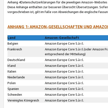
Anhang 4Datenschutzerklärungen für die jeweiligen Amazon-Websites
Diese Anhänge enthalten zur besseren Übersicht Übersetzungen. Sofe
vorgeschrieben ist, gilt im Falle von Abweichungen die englische Fass
ANHANG 1: AMAZON-GESELLSCHAFTEN UND AMAZO
Land
Amazon-Gesellschaft
Belgien
Amazon Europe Core S.à r.l.
Frankreich
Amazon Europe Core S.à r.l.(oder Amazon Fr
entsprechend der Mitteilung)
Deutschland
Amazon Europe Core S.à r.l.
Irland
Amazon Europe Core S.à r.l.
Italien
Amazon Europe Core S.à r.l.
Niederlande
Amazon Europe Core S.à r.l.
Polen
Amazon Europe Core S.à r.l.
Spanien
Amazon Europe Core S.à r.l.
Schweden
Amazon Europe Core S.à r.l.
Vereinigtes Königreich
Amazon Europe Core S.à r.l.