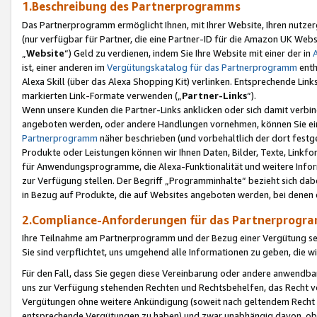
1.Beschreibung des Partnerprogramms
Das Partnerprogramm ermöglicht Ihnen, mit Ihrer Website, Ihren nutzer
(nur verfügbar für Partner, die eine Partner-ID für die Amazon UK We
„
Website
“) Geld zu verdienen, indem Sie Ihre Website mit einer der in
ist, einer anderen im
Vergütungskatalog für das Partnerprogramm
enth
Alexa Skill (über das Alexa Shopping Kit) verlinken. Entsprechende Lin
markierten Link-Formate verwenden („
Partner-Links
“).
Wenn unsere Kunden die Partner-Links anklicken oder sich damit verbi
angeboten werden, oder andere Handlungen vornehmen, können Sie eine
Partnerprogramm
näher beschrieben (und vorbehaltlich der dort festg
Produkte oder Leistungen können wir Ihnen Daten, Bilder, Texte, Linkfo
für Anwendungsprogramme, die Alexa-Funktionalität und weitere Inf
zur Verfügung stellen. Der Begriff „Programminhalte“ bezieht sich dabe
in Bezug auf Produkte, die auf Websites angeboten werden, bei denen 
2.Compliance-Anforderungen für das Partnerprog
Ihre Teilnahme am Partnerprogramm und der Bezug einer Vergütung setz
Sie sind verpflichtet, uns umgehend alle Informationen zu geben, die w
Für den Fall, dass Sie gegen diese Vereinbarung oder andere anwendba
uns zur Verfügung stehenden Rechten und Rechtsbehelfen, das Recht vo
Vergütungen ohne weitere Ankündigung (soweit nach geltendem Recht z
entsprechende Vergütungen zu haben) und zwar unabhängig davon, ob 