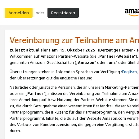
Anmelden
Registrieren
oder
Vereinbarung zur Teilnahme am 
zuletzt aktualisiert am
:
15. Oktober 2025
(Derzeitige Partner - 
Willkommen auf Amazons Partner-Website (die „
Partner-Website
“)
genannten Amazon-Gesellschaften („
Amazon
“ oder „
uns
“ oder ähnli
Übersetzungen stehen in folgenden Sprachen zur Verfügung :
Englisch
,
den Übersetzungen gilt die englische Fassung.
Natürliche oder juristische Personen, die an unserem Marketing-Partn
oder ein „
Partner
“), müssen die Vereinbarung zur Teilnahme am Ama
Ihrer Anmeldung auf bzw. Nutzung der Partner-Website stimmen Sie die
zu, die durch Bezugnahme einen wesentlichen Bestandteil dieser Verei
Partnerprogramm, die IP-Lizenz für das Partnerprogramm, den Vergütu
Partnerprogramm). Inhalte, die du auf der Website Amazon.com veröffe
des Verbots von Kundenrezensionen, die gegen eine Vergütung erstellt, 
durch.