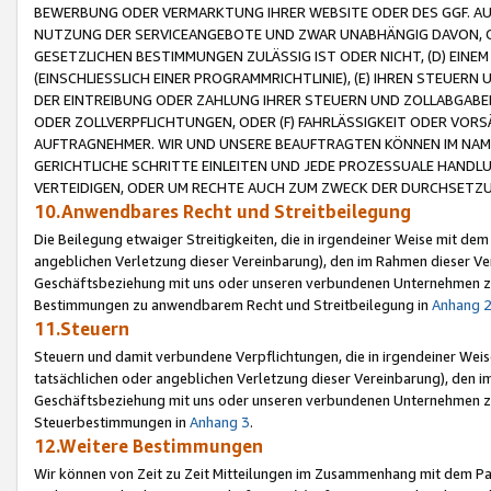
BEWERBUNG ODER VERMARKTUNG IHRER WEBSITE ODER DES GGF. AUF 
NUTZUNG DER SERVICEANGEBOTE UND ZWAR UNABHÄNGIG DAVON, O
GESETZLICHEN BESTIMMUNGEN ZULÄSSIG IST ODER NICHT, (D) EINE
(EINSCHLIESSLICH EINER PROGRAMMRICHTLINIE), (E) IHREN STEUER
DER EINTREIBUNG ODER ZAHLUNG IHRER STEUERN UND ZOLLABGAB
ODER ZOLLVERPFLICHTUNGEN, ODER (F) FAHRLÄSSIGKEIT ODER VORS
AUFTRAGNEHMER. WIR UND UNSERE BEAUFTRAGTEN KÖNNEN IM NAME
GERICHTLICHE SCHRITTE EINLEITEN UND JEDE PROZESSUALE HAND
VERTEIDIGEN, ODER UM RECHTE AUCH ZUM ZWECK DER DURCHSETZU
10.Anwendbares Recht und Streitbeilegung
Die Beilegung etwaiger Streitigkeiten, die in irgendeiner Weise mit de
angeblichen Verletzung dieser Vereinbarung), den im Rahmen dieser Ve
Geschäftsbeziehung mit uns oder unseren verbundenen Unternehmen zu
Bestimmungen zu anwendbarem Recht und Streitbeilegung in
Anhang 
11.Steuern
Steuern und damit verbundene Verpflichtungen, die in irgendeiner Wei
tatsächlichen oder angeblichen Verletzung dieser Vereinbarung), den 
Geschäftsbeziehung mit uns oder unseren verbundenen Unternehmen z
Steuerbestimmungen in
Anhang 3
.
12.Weitere Bestimmungen
Wir können von Zeit zu Zeit Mitteilungen im Zusammenhang mit dem Par