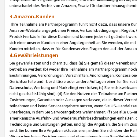
unbeschadet des Rechts von Amazon, Ersatz für darüber hinausgehen
3.Amazon-Kunden
Ihre Teilnahme am Partnerprogramm führt nicht dazu, dass unsere Kun
Amazon-Website angegebenen Preise, Verkaufsbedingungen, Regeln, Ri
Produktverkäufe für diese Kunden und können jederzeit geändert werde
sich einer unserer Kunden in einer Angelegenheit an Sie wenden, die 
Kunden mitteilen, dass er für Kundenservice-Fragen den auf der Ama
4.Gewährleistungen
Sie gewährleisten und sichern zu, dass (a) Sie gemäß dieser Vereinba
betreiben werden; (b) weder Ihre Teilnahme am Partnerprogramm noch d
Bestimmungen, Verordnungen, Vorschriften, Anordnungen, Konzessionen,
Gerichtsurteile und -beschlüsse oder andere Auflagen einer für Sie zu
Datenschutz, Werbung und Marketing) verstoßen; (c) Sie rechtswirksam 
nicht geschäftsfähig sind); (d) Sie den Nutzen der Teilnahme am Partne
Zusicherungen, Garantien oder Aussagen verlassen, die in dieser Verein
teilnehmen und keine Serviceangebote nutzen, wenn Sie US-Handelssa
unterliegen, in dem Sie Serviceangebote wahrnehmen; (f) Sie alle US
amerikanische Ausfuhr- und Wiederausfuhrbeschränkungen einhalten, 
Technologie und Leistungen gelten, und (g) die Angaben, die Sie im 
sind. Sie können Ihre Angaben aktualisieren, indem Sie sich über die 
Wir machen keine Zusicherungen und übernehmen keine Gewährleistun