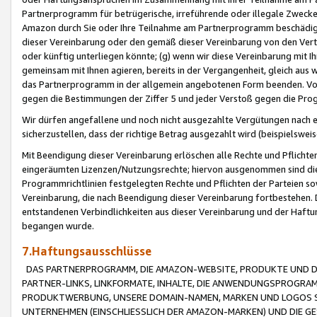
Partnerprogramm für betrügerische, irreführende oder illegale Zwecke
Amazon durch Sie oder Ihre Teilnahme am Partnerprogramm beschädig
dieser Vereinbarung oder den gemäß dieser Vereinbarung von den Vertr
oder künftig unterliegen könnte; (g) wenn wir diese Vereinbarung mit I
gemeinsam mit Ihnen agieren, bereits in der Vergangenheit, gleich aus
das Partnerprogramm in der allgemein angebotenen Form beenden. Vors
gegen die Bestimmungen der Ziffer 5 und jeder Verstoß gegen die Prog
Wir dürfen angefallene und noch nicht ausgezahlte Vergütungen nach 
sicherzustellen, dass der richtige Betrag ausgezahlt wird (beispielsw
Mit Beendigung dieser Vereinbarung erlöschen alle Rechte und Pflichte
eingeräumten Lizenzen/Nutzungsrechte; hiervon ausgenommen sind die in 
Programmrichtlinien festgelegten Rechte und Pflichten der Parteien sow
Vereinbarung, die nach Beendigung dieser Vereinbarung fortbestehen. D
entstandenen Verbindlichkeiten aus dieser Vereinbarung und der Haft
begangen wurde.
7.Haftungsausschlüsse
DAS PARTNERPROGRAMM, DIE AMAZON-WEBSITE, PRODUKTE UND DI
PARTNER-LINKS, LINKFORMATE, INHALTE, DIE ANWENDUNGSPROGR
PRODUKTWERBUNG, UNSERE DOMAIN-NAMEN, MARKEN UND LOGOS S
UNTERNEHMEN (EINSCHLIESSLICH DER AMAZON-MARKEN) UND DIE GE