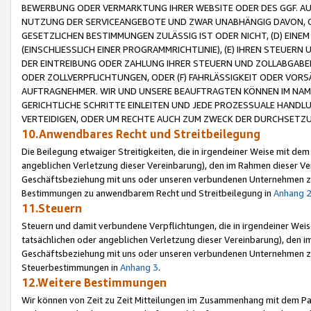
BEWERBUNG ODER VERMARKTUNG IHRER WEBSITE ODER DES GGF. AUF 
NUTZUNG DER SERVICEANGEBOTE UND ZWAR UNABHÄNGIG DAVON, O
GESETZLICHEN BESTIMMUNGEN ZULÄSSIG IST ODER NICHT, (D) EINE
(EINSCHLIESSLICH EINER PROGRAMMRICHTLINIE), (E) IHREN STEUER
DER EINTREIBUNG ODER ZAHLUNG IHRER STEUERN UND ZOLLABGAB
ODER ZOLLVERPFLICHTUNGEN, ODER (F) FAHRLÄSSIGKEIT ODER VORS
AUFTRAGNEHMER. WIR UND UNSERE BEAUFTRAGTEN KÖNNEN IM NAME
GERICHTLICHE SCHRITTE EINLEITEN UND JEDE PROZESSUALE HAND
VERTEIDIGEN, ODER UM RECHTE AUCH ZUM ZWECK DER DURCHSETZU
10.Anwendbares Recht und Streitbeilegung
Die Beilegung etwaiger Streitigkeiten, die in irgendeiner Weise mit de
angeblichen Verletzung dieser Vereinbarung), den im Rahmen dieser Ve
Geschäftsbeziehung mit uns oder unseren verbundenen Unternehmen zu
Bestimmungen zu anwendbarem Recht und Streitbeilegung in
Anhang 
11.Steuern
Steuern und damit verbundene Verpflichtungen, die in irgendeiner Wei
tatsächlichen oder angeblichen Verletzung dieser Vereinbarung), den 
Geschäftsbeziehung mit uns oder unseren verbundenen Unternehmen z
Steuerbestimmungen in
Anhang 3
.
12.Weitere Bestimmungen
Wir können von Zeit zu Zeit Mitteilungen im Zusammenhang mit dem Par