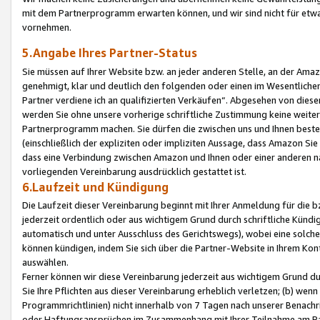
mit dem Partnerprogramm erwarten können, und wir sind nicht für etwa
vornehmen.
5.Angabe Ihres Partner-Status
Sie müssen auf Ihrer Website bzw. an jeder anderen Stelle, an der Am
genehmigt, klar und deutlich den folgenden oder einen im Wesentlichen
Partner verdiene ich an qualifizierten Verkäufen“. Abgesehen von die
werden Sie ohne unsere vorherige schriftliche Zustimmung keine weite
Partnerprogramm machen. Sie dürfen die zwischen uns und Ihnen best
(einschließlich der expliziten oder impliziten Aussage, dass Amazon Si
dass eine Verbindung zwischen Amazon und Ihnen oder einer anderen natü
vorliegenden Vereinbarung ausdrücklich gestattet ist.
6.Laufzeit und Kündigung
Die Laufzeit dieser Vereinbarung beginnt mit Ihrer Anmeldung für die 
jederzeit ordentlich oder aus wichtigem Grund durch schriftliche Kündi
automatisch und unter Ausschluss des Gerichtswegs), wobei eine solch
können kündigen, indem Sie sich über die Partner-Website in Ihrem Ko
auswählen.
Ferner können wir diese Vereinbarung jederzeit aus wichtigem Grund dur
Sie Ihre Pflichten aus dieser Vereinbarung erheblich verletzen; (b) wen
Programmrichtlinien) nicht innerhalb von 7 Tagen nach unserer Benachr
oder Haftungsansprüchen im Zusammenhang mit Ihrer Teilnahme am Pa