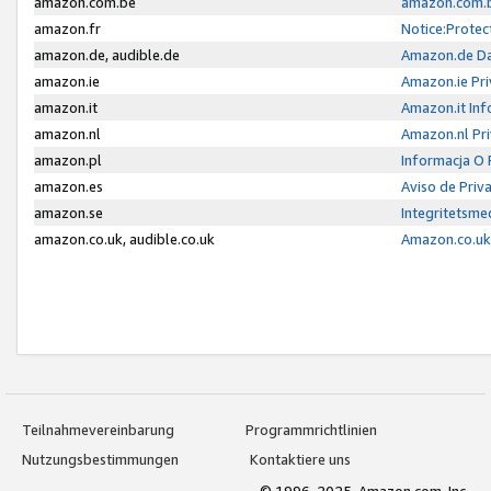
amazon.com.be
amazon.com.b
amazon.fr
Notice:Protec
amazon.de, audible.de
Amazon.de Da
amazon.ie
Amazon.ie Pri
amazon.it
Amazon.it Inf
amazon.nl
Amazon.nl Pri
amazon.pl
Informacja O
amazon.es
Aviso de Priv
amazon.se
Integritetsm
amazon.co.uk, audible.co.uk
Amazon.co.uk 
Teilnahmevereinbarung
Programmrichtlinien
Nutzungsbestimmungen
Kontaktiere uns