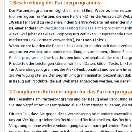
1.Beschreibung des Partnerprogramms
Das Partnerprogramm ermöglicht Ihnen, mit Ihrer Website, Ihren nutzer
(nur verfügbar für Partner, die eine Partner-ID für die Amazon UK We
„
Website
“) Geld zu verdienen, indem Sie Ihre Website mit einer der in
ist, einer anderen im
Vergütungskatalog für das Partnerprogramm
enth
Alexa Skill (über das Alexa Shopping Kit) verlinken. Entsprechende Lin
markierten Link-Formate verwenden („
Partner-Links
“).
Wenn unsere Kunden die Partner-Links anklicken oder sich damit verbi
angeboten werden, oder andere Handlungen vornehmen, können Sie eine
Partnerprogramm
näher beschrieben (und vorbehaltlich der dort festg
Produkte oder Leistungen können wir Ihnen Daten, Bilder, Texte, Linkfo
für Anwendungsprogramme, die Alexa-Funktionalität und weitere Inf
zur Verfügung stellen. Der Begriff „Programminhalte“ bezieht sich dabe
in Bezug auf Produkte, die auf Websites angeboten werden, bei denen 
2.Compliance-Anforderungen für das Partnerprog
Ihre Teilnahme am Partnerprogramm und der Bezug einer Vergütung setz
Sie sind verpflichtet, uns umgehend alle Informationen zu geben, die w
Für den Fall, dass Sie gegen diese Vereinbarung oder andere anwendba
uns zur Verfügung stehenden Rechten und Rechtsbehelfen, das Recht vo
Vergütungen ohne weitere Ankündigung (soweit nach geltendem Recht z
entsprechende Vergütungen zu haben) und zwar unabhängig davon, ob 