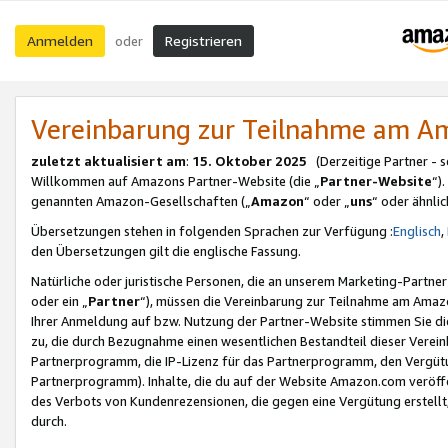
Anmelden
Registrieren
oder
Vereinbarung zur Teilnahme am 
zuletzt aktualisiert am
:
15. Oktober 2025
(Derzeitige Partner - 
Willkommen auf Amazons Partner-Website (die „
Partner-Website
“)
genannten Amazon-Gesellschaften („
Amazon
“ oder „
uns
“ oder ähnli
Übersetzungen stehen in folgenden Sprachen zur Verfügung :
Englisch
,
den Übersetzungen gilt die englische Fassung.
Natürliche oder juristische Personen, die an unserem Marketing-Partn
oder ein „
Partner
“), müssen die Vereinbarung zur Teilnahme am Ama
Ihrer Anmeldung auf bzw. Nutzung der Partner-Website stimmen Sie die
zu, die durch Bezugnahme einen wesentlichen Bestandteil dieser Verei
Partnerprogramm, die IP-Lizenz für das Partnerprogramm, den Vergütu
Partnerprogramm). Inhalte, die du auf der Website Amazon.com veröffe
des Verbots von Kundenrezensionen, die gegen eine Vergütung erstellt, 
durch.