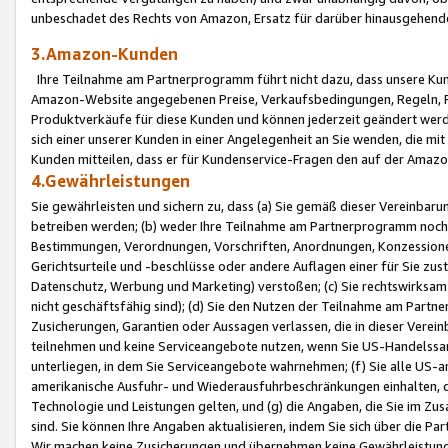
unbeschadet des Rechts von Amazon, Ersatz für darüber hinausgehen
3.Amazon-Kunden
Ihre Teilnahme am Partnerprogramm führt nicht dazu, dass unsere Kun
Amazon-Website angegebenen Preise, Verkaufsbedingungen, Regeln, Ri
Produktverkäufe für diese Kunden und können jederzeit geändert werde
sich einer unserer Kunden in einer Angelegenheit an Sie wenden, die 
Kunden mitteilen, dass er für Kundenservice-Fragen den auf der Ama
4.Gewährleistungen
Sie gewährleisten und sichern zu, dass (a) Sie gemäß dieser Vereinba
betreiben werden; (b) weder Ihre Teilnahme am Partnerprogramm noch d
Bestimmungen, Verordnungen, Vorschriften, Anordnungen, Konzessionen,
Gerichtsurteile und -beschlüsse oder andere Auflagen einer für Sie zu
Datenschutz, Werbung und Marketing) verstoßen; (c) Sie rechtswirksam 
nicht geschäftsfähig sind); (d) Sie den Nutzen der Teilnahme am Partne
Zusicherungen, Garantien oder Aussagen verlassen, die in dieser Verein
teilnehmen und keine Serviceangebote nutzen, wenn Sie US-Handelssa
unterliegen, in dem Sie Serviceangebote wahrnehmen; (f) Sie alle US
amerikanische Ausfuhr- und Wiederausfuhrbeschränkungen einhalten, 
Technologie und Leistungen gelten, und (g) die Angaben, die Sie im 
sind. Sie können Ihre Angaben aktualisieren, indem Sie sich über die 
Wir machen keine Zusicherungen und übernehmen keine Gewährleistun