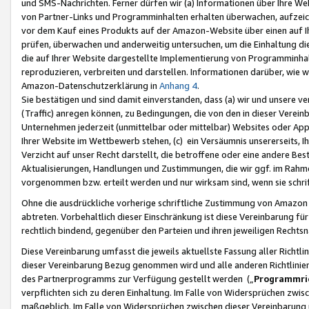
und SMS-Nachrichten. Ferner dürfen wir (a) Informationen über Ihre We
von Partner-Links und Programminhalten erhalten überwachen, aufzei
vor dem Kauf eines Produkts auf der Amazon-Website über einen auf Ih
prüfen, überwachen und anderweitig untersuchen, um die Einhaltung dies
die auf Ihrer Website dargestellte Implementierung von Programminhalt
reproduzieren, verbreiten und darstellen. Informationen darüber, wie w
Amazon-Datenschutzerklärung in
Anhang 4
.
Sie bestätigen und sind damit einverstanden, dass (a) wir und unsere 
(Traffic) anregen können, zu Bedingungen, die von den in dieser Vere
Unternehmen jederzeit (unmittelbar oder mittelbar) Websites oder Appl
Ihrer Website im Wettbewerb stehen, (c) ein Versäumnis unsererseits, I
Verzicht auf unser Recht darstellt, die betroffene oder eine andere B
Aktualisierungen, Handlungen und Zustimmungen, die wir ggf. im Rahme
vorgenommen bzw. erteilt werden und nur wirksam sind, wenn sie schri
Ohne die ausdrückliche vorherige schriftliche Zustimmung von Amazon
abtreten. Vorbehaltlich dieser Einschränkung ist diese Vereinbarung f
rechtlich bindend, gegenüber den Parteien und ihren jeweiligen Rech
Diese Vereinbarung umfasst die jeweils aktuellste Fassung aller Richtli
dieser Vereinbarung Bezug genommen wird und alle anderen Richtlinie
des Partnerprogramms zur Verfügung gestellt werden („
Programmric
verpflichten sich zu deren Einhaltung. Im Falle von Widersprüchen zwi
maßgeblich. Im Falle von Widersprüchen zwischen dieser Vereinbarun