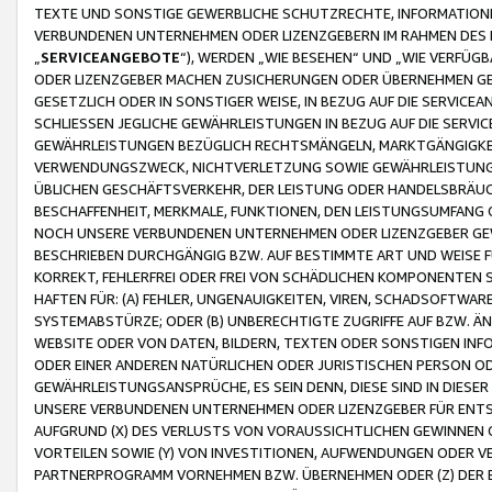
TEXTE UND SONSTIGE GEWERBLICHE SCHUTZRECHTE, INFORMATIONE
VERBUNDENEN UNTERNEHMEN ODER LIZENZGEBERN IM RAHMEN DES
„
SERVICEANGEBOTE
“), WERDEN „WIE BESEHEN“ UND „WIE VERFÜ
ODER LIZENZGEBER MACHEN ZUSICHERUNGEN ODER ÜBERNEHMEN GEW
GESETZLICH ODER IN SONSTIGER WEISE, IN BEZUG AUF DIE SERVI
SCHLIESSEN JEGLICHE GEWÄHRLEISTUNGEN IN BEZUG AUF DIE SERVI
GEWÄHRLEISTUNGEN BEZÜGLICH RECHTSMÄNGELN, MARKTGÄNGIGKEIT
VERWENDUNGSZWECK, NICHTVERLETZUNG SOWIE GEWÄHRLEISTUNGEN 
ÜBLICHEN GESCHÄFTSVERKEHR, DER LEISTUNG ODER HANDELSBRÄUCH
BESCHAFFENHEIT, MERKMALE, FUNKTIONEN, DEN LEISTUNGSUMFANG 
NOCH UNSERE VERBUNDENEN UNTERNEHMEN ODER LIZENZGEBER GEWÄ
BESCHRIEBEN DURCHGÄNGIG BZW. AUF BESTIMMTE ART UND WEISE
KORREKT, FEHLERFREI ODER FREI VON SCHÄDLICHEN KOMPONENTEN
HAFTEN FÜR: (A) FEHLER, UNGENAUIGKEITEN, VIREN, SCHADSOFTW
SYSTEMABSTÜRZE; ODER (B) UNBERECHTIGTE ZUGRIFFE AUF BZW. 
WEBSITE ODER VON DATEN, BILDERN, TEXTEN ODER SONSTIGEN INF
ODER EINER ANDEREN NATÜRLICHEN ODER JURISTISCHEN PERSON OD
GEWÄHRLEISTUNGSANSPRÜCHE, ES SEIN DENN, DIESE SIND IN DIES
UNSERE VERBUNDENEN UNTERNEHMEN ODER LIZENZGEBER FÜR EN
AUFGRUND (X) DES VERLUSTS VON VORAUSSICHTLICHEN GEWINNEN
VORTEILEN SOWIE (Y) VON INVESTITIONEN, AUFWENDUNGEN ODER VE
PARTNERPROGRAMM VORNEHMEN BZW. ÜBERNEHMEN ODER (Z) DER 