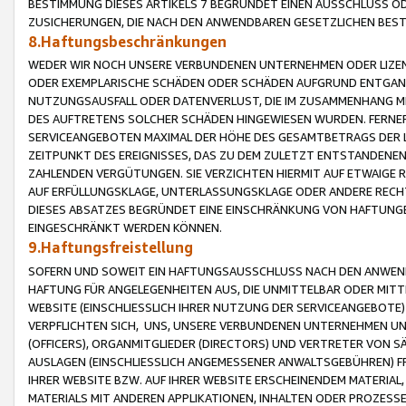
BESTIMMUNG DIESES ARTIKELS 7 BEGRÜNDET EINEN AUSSCHLUSS 
ZUSICHERUNGEN, DIE NACH DEN ANWENDBAREN GESETZLICHEN BE
8.Haftungsbeschränkungen
WEDER WIR NOCH UNSERE VERBUNDENEN UNTERNEHMEN ODER LIZEN
ODER EXEMPLARISCHE SCHÄDEN ODER SCHÄDEN AUFGRUND ENTGANG
NUTZUNGSAUSFALL ODER DATENVERLUST, DIE IM ZUSAMMENHANG MI
DES AUFTRETENS SOLCHER SCHÄDEN HINGEWIESEN WURDEN. FERN
SERVICEANGEBOTEN MAXIMAL DER HÖHE DES GESAMTBETRAGS DER 
ZEITPUNKT DES EREIGNISSES, DAS ZU DEM ZULETZT ENTSTANDENE
ZAHLENDEN VERGÜTUNGEN. SIE VERZICHTEN HIERMIT AUF ETWAIGE 
AUF ERFÜLLUNGSKLAGE, UNTERLASSUNGSKLAGE ODER ANDERE RECHT
DIESES ABSATZES BEGRÜNDET EINE EINSCHRÄNKUNG VON HAFTUNG
EINGESCHRÄNKT WERDEN KÖNNEN.
9.Haftungsfreistellung
SOFERN UND SOWEIT EIN HAFTUNGSAUSSCHLUSS NACH DEN ANWENDB
HAFTUNG FÜR ANGELEGENHEITEN AUS, DIE UNMITTELBAR ODER MITT
WEBSITE (EINSCHLIESSLICH IHRER NUTZUNG DER SERVICEANGEBOTE)
VERPFLICHTEN SICH, UNS, UNSERE VERBUNDENEN UNTERNEHMEN UN
(OFFICERS), ORGANMITGLIEDER (DIRECTORS) UND VERTRETER VON 
AUSLAGEN (EINSCHLIESSLICH ANGEMESSENER ANWALTSGEBÜHREN) FR
IHRER WEBSITE BZW. AUF IHRER WEBSITE ERSCHEINENDEM MATERIAL
MATERIALS MIT ANDEREN APPLIKATIONEN, INHALTEN ODER PROZESSE