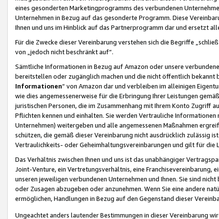
eines gesonderten Marketingprogramms des verbundenen Unternehmens
Unternehmen in Bezug auf das gesonderte Programm. Diese Vereinbarung
Ihnen und uns im Hinblick auf das Partnerprogramm dar und ersetzt al
Für die Zwecke dieser Vereinbarung verstehen sich die Begriffe „schließ
von „jedoch nicht beschränkt auf“.
Sämtliche Informationen in Bezug auf Amazon oder unsere verbunde
bereitstellen oder zugänglich machen und die nicht öffentlich bekannt bz
Informationen
“ von Amazon dar und verbleiben im alleinigen Eigent
wie dies angemessenerweise für die Erbringung Ihrer Leistungen gemäß d
juristischen Personen, die im Zusammenhang mit Ihrem Konto Zugriff au
Pflichten kennen und einhalten. Sie werden Vertrauliche Informationen 
Unternehmen) weitergeben und alle angemessenen Maßnahmen ergreifen
schützen, die gemäß dieser Vereinbarung nicht ausdrücklich zulässig is
Vertraulichkeits- oder Geheimhaltungsvereinbarungen und gilt für die
Das Verhältnis zwischen Ihnen und uns ist das unabhängiger Vertragspa
Joint-Venture, ein Vertretungsverhältnis, eine Franchisevereinbarung, 
unseren jeweiligen verbundenen Unternehmen und Ihnen. Sie sind ni
oder Zusagen abzugeben oder anzunehmen. Wenn Sie eine andere natürli
ermöglichen, Handlungen in Bezug auf den Gegenstand dieser Vereinbar
Ungeachtet anders lautender Bestimmungen in dieser Vereinbarung wird