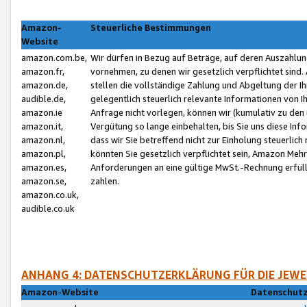
Amazon-
Steuerliche Bestimmungen
Website
amazon.com.be,
Wir dürfen in Bezug auf Beträge, auf deren Auszahlun
amazon.fr,
vornehmen, zu denen wir gesetzlich verpflichtet sind
amazon.de,
stellen die vollständige Zahlung und Abgeltung der 
audible.de,
gelegentlich steuerlich relevante Informationen von I
amazon.ie
Anfrage nicht vorlegen, können wir (kumulativ zu de
amazon.it,
Vergütung so lange einbehalten, bis Sie uns diese Inf
amazon.nl,
dass wir Sie betreffend nicht zur Einholung steuerlich 
amazon.pl,
könnten Sie gesetzlich verpflichtet sein, Amazon Meh
amazon.es,
Anforderungen an eine gültige MwSt.-Rechnung erfüllt
amazon.se,
zahlen.
amazon.co.uk,
audible.co.uk
ANHANG 4: DATENSCHUTZERKLÄRUNG FÜR DIE JEWE
Amazon-Website
Datenschutz