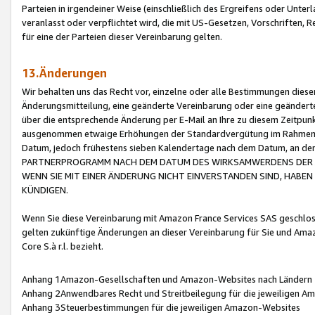
Parteien in irgendeiner Weise (einschließlich des Ergreifens oder Unt
veranlasst oder verpflichtet wird, die mit US-Gesetzen, Vorschriften,
für eine der Parteien dieser Vereinbarung gelten.
13.Änderungen
Wir behalten uns das Recht vor, einzelne oder alle Bestimmungen diese
Änderungsmitteilung, eine geänderte Vereinbarung oder eine geänderte 
über die entsprechende Änderung per E-Mail an Ihre zu diesem Zeitpun
ausgenommen etwaige Erhöhungen der Standardvergütung im Rahmen
Datum, jedoch frühestens sieben Kalendertage nach dem Datum, an de
PARTNERPROGRAMM NACH DEM DATUM DES WIRKSAMWERDENS DER Ä
WENN SIE MIT EINER ÄNDERUNG NICHT EINVERSTANDEN SIND, HABEN S
KÜNDIGEN.
Wenn Sie diese Vereinbarung mit Amazon France Services SAS geschlo
gelten zukünftige Änderungen an dieser Vereinbarung für Sie und Ama
Core S.à r.l. bezieht.
Anhang 1Amazon-Gesellschaften und Amazon-Websites nach Ländern
Anhang 2Anwendbares Recht und Streitbeilegung für die jeweiligen 
Anhang 3Steuerbestimmungen für die jeweiligen Amazon-Websites