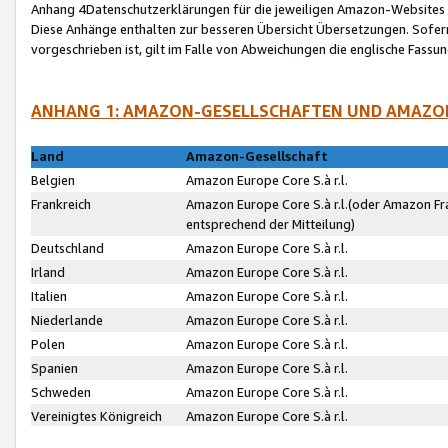
Anhang 4Datenschutzerklärungen für die jeweiligen Amazon-Websites
Diese Anhänge enthalten zur besseren Übersicht Übersetzungen. Sofe
vorgeschrieben ist, gilt im Falle von Abweichungen die englische Fass
ANHANG 1: AMAZON-GESELLSCHAFTEN UND AMAZO
Land
Amazon-Gesellschaft
Belgien
Amazon Europe Core S.à r.l.
Frankreich
Amazon Europe Core S.à r.l.(oder Amazon Fr
entsprechend der Mitteilung)
Deutschland
Amazon Europe Core S.à r.l.
Irland
Amazon Europe Core S.à r.l.
Italien
Amazon Europe Core S.à r.l.
Niederlande
Amazon Europe Core S.à r.l.
Polen
Amazon Europe Core S.à r.l.
Spanien
Amazon Europe Core S.à r.l.
Schweden
Amazon Europe Core S.à r.l.
Vereinigtes Königreich
Amazon Europe Core S.à r.l.