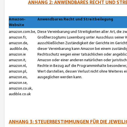
ANHANG 2: ANWENDBARES RECHT UND STRE
Amazon-
Anwendbares Recht und Streitbeilegung
Website
amazon.com.be,
Diese Vereinbarung und Streitigkeiten aller Art, die 
amazon.fr,
Großherzogtums Luxemburg unter Ausschluss seiner Kol
amazon.de,
ausschließlichen Zuständigkeit der Gerichte im Geri
audible.de,
dieser Vereinbarung kann Amazon bei einem zuständig
amazon.ie
Rechtsschutz wegen einer tatsächlichen oder angebli
amazon.it,
Amazon oder einer anderen natürlichen oder juristisc
amazon.nl,
Rechte in Bezug auf die Programminhalte besonderer,
amazon.pl,
Wert darstellen, dessen Verlust nicht ohne Weiteres e
amazon.es,
ausgeglichen werden kann.
amazon.se,
amazon.co.uk,
audible.co.uk
ANHANG 3: STEUERBESTIMMUNGEN FÜR DIE JEWEIL