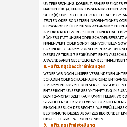
UNTERBRECHUNG, KORREKT, FEHLERFREI ODER 
HAFTEN FÜR: (A) FEHLER, UNGENAUIGKEITEN, 
ODER (B) UNBERECHTIGTE ZUGRIFFE AUF BZW. 
TEXTEN ODER SONSTIGEN INFORMATIONEN ODER 
PERSON ODER ÜBER DIE SERVICEANGEBOTE ERHA
AUSDRÜCKLICH VORGESEHEN. FERNER HAFTEN 
RÜCKERSTATTUNGEN ODER SCHADENSERSATZ AU
FIRMENWERT ODER SONSTIGEN VORTEILEN SOWIE
PARTNERPROGRAMM VORNEHMEN BZW. ÜBERNEHM
DIESES ARTIKELS 7 BEGRÜNDET EINEN AUSSCH
ANWENDBAREN GESETZLICHEN BESTIMMUNGEN 
8.Haftungsbeschränkungen
WEDER WIR NOCH UNSERE VERBUNDENEN UNTERN
SCHÄDEN ODER SCHÄDEN AUFGRUND ENTGANGENE
ZUSAMMENHANG MIT DEN SERVICEANGEBOTEN EN
ENTSPRICHT UNSERE GESAMTHAFTUNG IM ZUSAM
DEM 12-MONATSZEITRAUM UNMITTELBAR VOR DE
GEZAHLTEN ODER NOCH AN SIE ZU ZAHLENDEN V
EINSCHLIESSLICH DES RECHTS AUF ERFÜLLUNGS
BESTIMMUNG DIESES ABSATZES BEGRÜNDET EI
EINGESCHRÄNKT WERDEN KÖNNEN.
9.Haftungsfreistellung