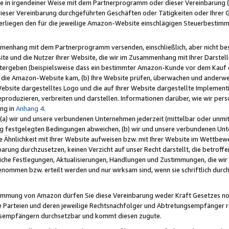
e in irgendeiner Weise mit dem Partnerprogramm oder dieser Vereinbarung (ei
ieser Vereinbarung durchgeführten Geschäften oder Tätigkeiten oder Ihrer 
liegen den für die jeweilige Amazon-Website einschlägigen Steuerbestim
mmenhang mit dem Partnerprogramm versenden, einschließlich, aber nicht be
site und die Nutzer Ihrer Website, die wir im Zusammenhang mit Ihrer Darst
itergeben (beispielsweise dass ein bestimmter Amazon-Kunde vor dem Kauf
uf die Amazon-Website kam, (b) Ihre Website prüfen, überwachen und anderwei
r Website dargestelltes Logo und die auf Ihrer Website dargestellte Impleme
reproduzieren, verbreiten und darstellen. Informationen darüber, wie wir per
ng in
Anhang 4
.
 (a) wir und unsere verbundenen Unternehmen jederzeit (mittelbar oder unmit
ng festgelegten Bedingungen abweichen, (b) wir und unsere verbundenen Unte
 Ähnlichkeit mit Ihrer Website aufweisen bzw. mit Ihrer Website im Wettbewer
barung durchzusetzen, keinen Verzicht auf unser Recht darstellt, die betrof
liche Festlegungen, Aktualisierungen, Handlungen und Zustimmungen, die wi
enommen bzw. erteilt werden und nur wirksam sind, wenn sie schriftlich dur
stimmung von Amazon dürfen Sie diese Vereinbarung weder Kraft Gesetzes no
die Parteien und deren jeweilige Rechtsnachfolger und Abtretungsempfänger 
ngsempfängern durchsetzbar und kommt diesen zugute.