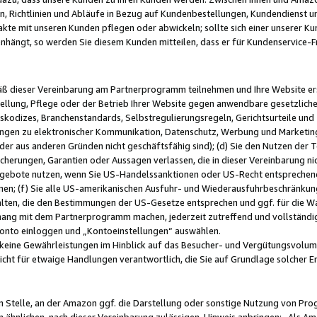
, Richtlinien und Abläufe in Bezug auf Kundenbestellungen, Kundendienst 
kte mit unseren Kunden pflegen oder abwickeln; sollte sich einer unserer Ku
nhängt, so werden Sie diesem Kunden mitteilen, dass er für Kundenservic
emäß dieser Vereinbarung am Partnerprogramm teilnehmen und Ihre Website er
ellung, Pflege oder der Betrieb Ihrer Website gegen anwendbare gesetzlich
skodizes, Branchenstandards, Selbstregulierungsregeln, Gerichtsurteile und 
ngen zu elektronischer Kommunikation, Datenschutz, Werbung und Marketing)
 oder aus anderen Gründen nicht geschäftsfähig sind); (d) Sie den Nutzen de
cherungen, Garantien oder Aussagen verlassen, die in dieser Vereinbarung nich
gebote nutzen, wenn Sie US-Handelssanktionen oder US-Recht entsprechen
men; (f) Sie alle US-amerikanischen Ausfuhr- und Wiederausfuhrbeschränkun
ten, die den Bestimmungen der US-Gesetze entsprechen und ggf. für die Wa
hang mit dem Partnerprogramm machen, jederzeit zutreffend und vollständig 
 Konto einloggen und „Kontoeinstellungen“ auswählen.
keine Gewährleistungen im Hinblick auf das Besucher- und Vergütungsvolu
icht für etwaige Handlungen verantwortlich, die Sie auf Grundlage solcher
en Stelle, an der Amazon ggf. die Darstellung oder sonstige Nutzung von Pr
 ähnlichen, nach dieser Vereinbarung zulässigen, Hinweis anbringen: „Als Ama