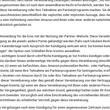
usgenommen dies ist nach dem anwendbaren Recht erforderlich, werden Sie 
f diese Vereinbarung oder Ihre Teilnahme am Partnerprogramm machen. Sie d
usschmücken (einschließlich der expliziten oder impliziten Aussage, dass A
 eine Verbindung zwischen Amazon und Ihnen oder einer anderen natürlichen 
rücklich gestattet ist.
r Anmeldung für die bzw. mit der Nutzung der Partner-Website. Diese Vereinb
gung an die jeweils andere Partei gekündigt werden (falls nach lokalem Rech
n Kalendertage nach Ausspruch der Kündigung wirksam wird. Sie können kündi
ngen“ die Option zum Schließen Ihres Kontos auswählen.
 wichtigem Grund durch schriftliche Kündigung an Sie fristlos kündigen oder I
 Sie darüber hinaus anderweitige Verstöße gegen diese Vereinbarung (einschli
ben; (c) wenn wir befürchten, dass Amazon potenziellen Rechts- oder Haftu
nnte; (d) wenn Ihre Teilnahme am Partnerprogramm für betrügerische, irref
das Ansehen von Amazon durch Sie oder Ihre Teilnahme am Partnerprogramm b
ieser Vereinbarung oder den gemäß dieser Vereinbarung von den Vertragspa
liegen könnte; (g) wenn wir diese Vereinbarung mit Ihnen oder anderen Perso
 der Vergangenheit, gleich aus welchem Grund, gekündigt hatten (oder Ihr Ko
rm beenden. Vorsorglich und ohne Einschränkung des vorstehenden Absatzes
richtlinien als erheblicher Verstoß gegen diese Vereinbarung.
e Vergütungen nach einer Kündigung für einen angemessenen Zeitraum zurückb