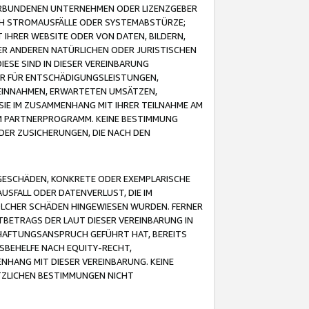
VERBUNDENEN UNTERNEHMEN ODER LIZENZGEBER
ICH STROMAUSFÄLLE ODER SYSTEMABSTÜRZE;
IHRER WEBSITE ODER VON DATEN, BILDERN,
ER ANDEREN NATÜRLICHEN ODER JURISTISCHEN
ESE SIND IN DIESER VEREINBARUNG
R FÜR ENTSCHÄDIGUNGSLEISTUNGEN,
EINNAHMEN, ERWARTETEN UMSÄTZEN,
SIE IM ZUSAMMENHANG MIT IHRER TEILNAHME AM
M PARTNERPROGRAMM. KEINE BESTIMMUNG
DER ZUSICHERUNGEN, DIE NACH DEN
GESCHÄDEN, KONKRETE ODER EXEMPLARISCHE
SFALL ODER DATENVERLUST, DIE IM
OLCHER SCHÄDEN HINGEWIESEN WURDEN. FERNER
BETRAGS DER LAUT DIESER VEREINBARUNG IN
HAFTUNGSANSPRUCH GEFÜHRT HAT, BEREITS
SBEHELFE NACH EQUITY-RECHT,
NHANG MIT DIESER VEREINBARUNG. KEINE
TZLICHEN BESTIMMUNGEN NICHT