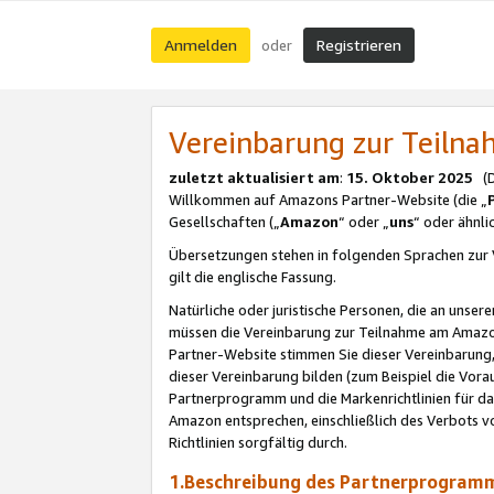
Anmelden
Registrieren
oder
Vereinbarung zur Teil
zuletzt aktualisiert am
:
15. Oktober 2025
(De
Willkommen auf Amazons Partner-Website (die „
Gesellschaften („
Amazon
“ oder „
uns
“ oder ähnl
Übersetzungen stehen in folgenden Sprachen zur 
gilt die englische Fassung.
Natürliche oder juristische Personen, die an uns
müssen die Vereinbarung zur Teilnahme am Amaz
Partner-Website stimmen Sie dieser Vereinbarung,
dieser Vereinbarung bilden (zum Beispiel die Vo
Partnerprogramm und die Markenrichtlinien für da
Amazon entsprechen, einschließlich des Verbots vo
Richtlinien sorgfältig durch.
1.Beschreibung des Partnerprogra