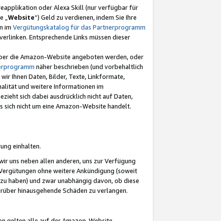
eapplikation oder Alexa Skill (nur verfügbar für
e „
Website
“) Geld zu verdienen, indem Sie Ihre
en im
Vergütungskatalog für das Partnerprogramm
t) verlinken. Entsprechende Links müssen dieser
e über die Amazon-Website angeboten werden, oder
nerprogramm
näher beschrieben (und vorbehaltlich
ir Ihnen Daten, Bilder, Texte, Linkformate,
alität und weitere Informationen im
zieht sich dabei ausdrücklich nicht auf Daten,
es sich nicht um eine Amazon-Website handelt.
rung einhalten.
ir uns neben allen anderen, uns zur Verfügung
n Vergütungen ohne weitere Ankündigung (soweit
 zu haben) und zwar unabhängig davon, ob diese
darüber hinausgehende Schäden zu verlangen.
on gelten alle auf der Amazon-Website