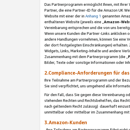
Das Partnerprogramm ermöglicht Ihnen, mit Ihrer W
Partner, die eine Partner-ID für die Amazon UK W
Website mit einer der in
Anhang 1
genannten Amazon
enthaltenen Website (jeweils eine „
Amazon-Webs
Vereinbarung entsprechen und die von uns bereitg
Wenn unsere Kunden die Partner-Links anklicken 
andere Handlungen vornehmen, können Sie eine Ver
der dort festgelegten Einschränkungen) erhalten. 
Widgets, Links, Marketing-Inhalte und andere Ver
Zusammenhang mit dem Partnerprogramm (die „
Bilder, Texte oder sonstige Informationen oder In
2.Compliance-Anforderungen für d
Ihre Teilnahme am Partnerprogramm und der Bezug 
Sie sind verpflichtet, uns umgehend alle Informat
Für den Fall, dass Sie gegen diese Vereinbarung 
stehenden Rechten und Rechtsbehelfen, das Recht
nach geltendem Recht zulässig) dauerhaft einzus
unmittelbar oder mittelbar im Zusammenhang mit
3.Amazon-Kunden
Ihre Teilnahme am Partnerprogramm führt nicht d