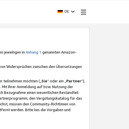
DE
en jeweiligen in
Anhang 1
genannten Amazon-
e von Widersprüchen zwischen den Übersetzungen
er teilnehmen möchten („
Sie
“ oder ein „
Partner
“),
. Mit Ihrer Anmeldung auf bzw. Nutzung der
durch Bezugnahme einen wesentlichen Bestandteil
 Partnerprogramm, den Vergütungskatalog für das
ichst, müssen den Community-Richtlinien von
fernt werden. Bitte lies die Vorgaben und