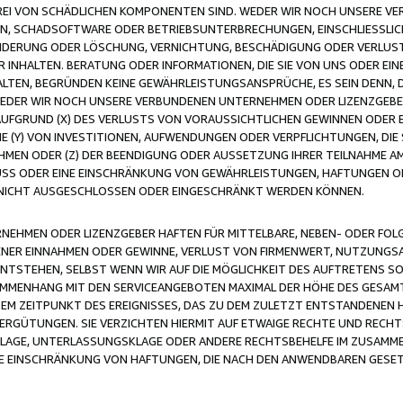
FREI VON SCHÄDLICHEN KOMPONENTEN SIND. WEDER WIR NOCH UNSERE 
VIREN, SCHADSOFTWARE ODER BETRIEBSUNTERBRECHUNGEN, EINSCHLIESSL
ÄNDERUNG ODER LÖSCHUNG, VERNICHTUNG, BESCHÄDIGUNG ODER VERLUST 
INHALTEN. BERATUNG ODER INFORMATIONEN, DIE SIE VON UNS ODER EIN
LTEN, BEGRÜNDEN KEINE GEWÄHRLEISTUNGSANSPRÜCHE, ES SEIN DENN, DI
WEDER WIR NOCH UNSERE VERBUNDENEN UNTERNEHMEN ODER LIZENZGEBE
FGRUND (X) DES VERLUSTS VON VORAUSSICHTLICHEN GEWINNEN ODER 
 (Y) VON INVESTITIONEN, AUFWENDUNGEN ODER VERPFLICHTUNGEN, DIE 
EN ODER (Z) DER BEENDIGUNG ODER AUSSETZUNG IHRER TEILNAHME A
LUSS ODER EINE EINSCHRÄNKUNG VON GEWÄHRLEISTUNGEN, HAFTUNGEN O
NICHT AUSGESCHLOSSEN ODER EINGESCHRÄNKT WERDEN KÖNNEN.
EHMEN ODER LIZENZGEBER HAFTEN FÜR MITTELBARE, NEBEN- ODER FOL
R EINNAHMEN ODER GEWINNE, VERLUST VON FIRMENWERT, NUTZUNGSAU
TSTEHEN, SELBST WENN WIR AUF DIE MÖGLICHKEIT DES AUFTRETENS S
MENHANG MIT DEN SERVICEANGEBOTEN MAXIMAL DER HÖHE DES GESAMT
M ZEITPUNKT DES EREIGNISSES, DAS ZU DEM ZULETZT ENTSTANDENEN 
ERGÜTUNGEN. SIE VERZICHTEN HIERMIT AUF ETWAIGE RECHTE UND RECHT
KLAGE, UNTERLASSUNGSKLAGE ODER ANDERE RECHTSBEHELFE IM ZUSAMME
NE EINSCHRÄNKUNG VON HAFTUNGEN, DIE NACH DEN ANWENDBAREN GESE