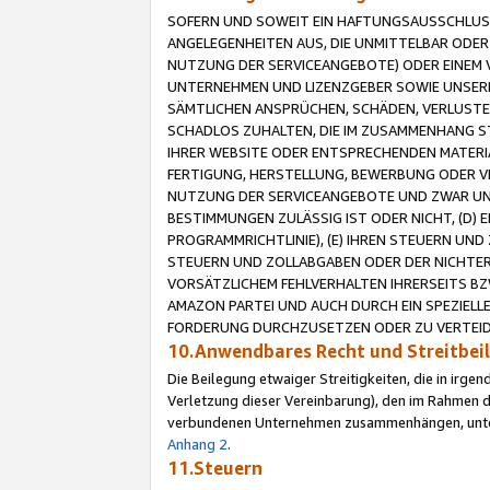
SOFERN UND SOWEIT EIN HAFTUNGSAUSSCHLUSS
ANGELEGENHEITEN AUS, DIE UNMITTELBAR ODER 
NUTZUNG DER SERVICEANGEBOTE) ODER EINEM V
UNTERNEHMEN UND LIZENZGEBER SOWIE UNSERE 
SÄMTLICHEN ANSPRÜCHEN, SCHÄDEN, VERLUSTE
SCHADLOS ZUHALTEN, DIE IM ZUSAMMENHANG STE
IHRER WEBSITE ODER ENTSPRECHENDEN MATERIA
FERTIGUNG, HERSTELLUNG, BEWERBUNG ODER VE
NUTZUNG DER SERVICEANGEBOTE UND ZWAR UN
BESTIMMUNGEN ZULÄSSIG IST ODER NICHT, (D) 
PROGRAMMRICHTLINIE), (E) IHREN STEUERN UN
STEUERN UND ZOLLABGABEN ODER DER NICHTER
VORSÄTZLICHEM FEHLVERHALTEN IHRERSEITS BZ
AMAZON PARTEI UND AUCH DURCH EIN SPEZIELL
FORDERUNG DURCHZUSETZEN ODER ZU VERTEIDI
10.Anwendbares Recht und Streitbe
Die Beilegung etwaiger Streitigkeiten, die in irg
Verletzung dieser Vereinbarung), den im Rahmen d
verbundenen Unternehmen zusammenhängen, unterl
Anhang 2
.
11.Steuern