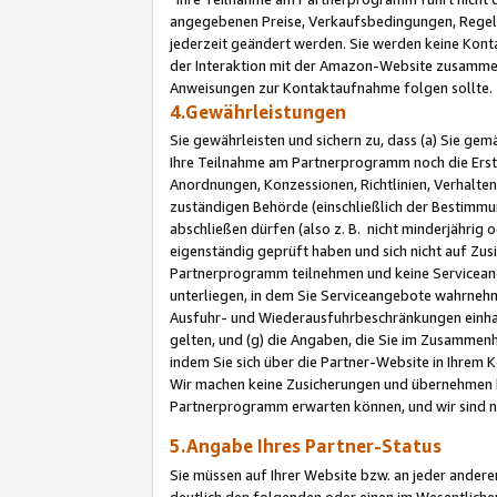
angegebenen Preise, Verkaufsbedingungen, Regeln
jederzeit geändert werden. Sie werden keine Konta
der Interaktion mit der Amazon-Website zusamme
Anweisungen zur Kontaktaufnahme folgen sollte.
4.Gewährleistungen
Sie gewährleisten und sichern zu, dass (a) Sie g
Ihre Teilnahme am Partnerprogramm noch die Erst
Anordnungen, Konzessionen, Richtlinien, Verhalten
zuständigen Behörde (einschließlich der Bestimmu
abschließen dürfen (also z. B. nicht minderjährig
eigenständig geprüft haben und sich nicht auf Zusi
Partnerprogramm teilnehmen und keine Servicean
unterliegen, in dem Sie Serviceangebote wahrneh
Ausfuhr- und Wiederausfuhrbeschränkungen einhal
gelten, und (g) die Angaben, die Sie im Zusammen
indem Sie sich über die Partner-Website in Ihrem
Wir machen keine Zusicherungen und übernehmen 
Partnerprogramm erwarten können, und wir sind n
5.Angabe Ihres Partner-Status
Sie müssen auf Ihrer Website bzw. an jeder ander
deutlich den folgenden oder einen im Wesentlichen