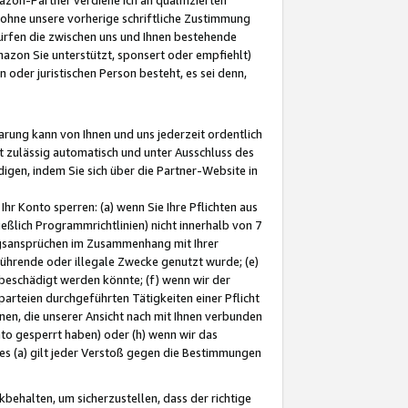
ohne unsere vorherige schriftliche Zustimmung
ürfen die zwischen uns und Ihnen bestehende
mazon Sie unterstützt, sponsert oder empfiehlt)
oder juristischen Person besteht, es sei denn,
arung kann von Ihnen und uns jederzeit ordentlich
t zulässig automatisch und unter Ausschluss des
gen, indem Sie sich über die Partner-Website in
hr Konto sperren: (a) wenn Sie Ihre Pflichten aus
eßlich Programmrichtlinien) nicht innerhalb von 7
ngsansprüchen im Zusammenhang mit Ihrer
ührende oder illegale Zwecke genutzt wurde; (e)
eschädigt werden könnte; (f) wenn wir der
rteien durchgeführten Tätigkeiten einer Pflicht
nen, die unserer Ansicht nach mit Ihnen verbunden
nto gesperrt haben) oder (h) wenn wir das
 (a) gilt jeder Verstoß gegen die Bestimmungen
ehalten, um sicherzustellen, dass der richtige