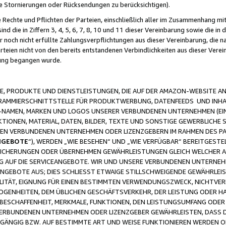
ge Stornierungen oder Rücksendungen zu berücksichtigen).
 Rechte und Pflichten der Parteien, einschließlich aller im Zusammenhang m
 die in Ziffern 3, 4, 5, 6, 7, 8, 10 und 11 dieser Vereinbarung sowie die in
er noch nicht erfüllte Zahlungsverpflichtungen aus dieser Vereinbarung, die
arteien nicht von den bereits entstandenen Verbindlichkeiten aus dieser Ver
gung begangen wurde.
 PRODUKTE UND DIENSTLEISTUNGEN, DIE AUF DER AMAZON-WEBSITE AN
GRAMMIERSCHNITTSTELLE FÜR PRODUKTWERBUNG, DATENFEEDS UND INH
-NAMEN, MARKEN UND LOGOS UNSERER VERBUNDENEN UNTERNEHMEN (EIN
IONEN, MATERIAL, DATEN, BILDER, TEXTE UND SONSTIGE GEWERBLICHE 
EREN VERBUNDENEN UNTERNEHMEN ODER LIZENZGEBERN IM RAHMEN DES 
NGEBOTE
“), WERDEN „WIE BESEHEN“ UND „WIE VERFÜGBAR“ BEREITGEST
CHERUNGEN ODER ÜBERNEHMEN GEWÄHRLEISTUNGEN GLEICH WELCHER AR
ZUG AUF DIE SERVICEANGEBOTE. WIR UND UNSERE VERBUNDENEN UNTERNEH
ANGEBOTE AUS; DIES SCHLIESST ETWAIGE STILLSCHWEIGENDE GEWÄHRLE
LITÄT, EIGNUNG FÜR EINEN BESTIMMTEN VERWENDUNGSZWECK, NICHTVER
OGENHEITEN, DEM ÜBLICHEN GESCHÄFTSVERKEHR, DER LEISTUNG ODER H
 BESCHAFFENHEIT, MERKMALE, FUNKTIONEN, DEN LEISTUNGSUMFANG ODER
VERBUNDENEN UNTERNEHMEN ODER LIZENZGEBER GEWÄHRLEISTEN, DASS D
HGÄNGIG BZW. AUF BESTIMMTE ART UND WEISE FUNKTIONIEREN WERDEN 