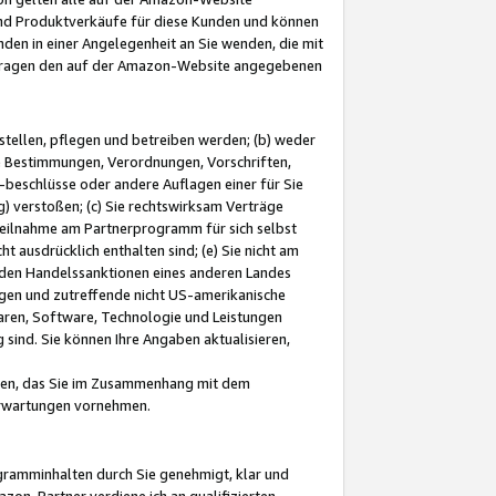
und Produktverkäufe für diese Kunden und können
nden in einer Angelegenheit an Sie wenden, die mit
e-Fragen den auf der Amazon-Website angegebenen
stellen, pflegen und betreiben werden; (b) weder
e Bestimmungen, Verordnungen, Vorschriften,
-beschlüsse oder andere Auflagen einer für Sie
 verstoßen; (c) Sie rechtswirksam Verträge
r Teilnahme am Partnerprogramm für sich selbst
t ausdrücklich enthalten sind; (e) Sie nicht am
den Handelssanktionen eines anderen Landes
gen und zutreffende nicht US-amerikanische
ren, Software, Technologie und Leistungen
sind. Sie können Ihre Angaben aktualisieren,
men, das Sie im Zusammenhang mit dem
 Erwartungen vornehmen.
ogramminhalten durch Sie genehmigt, klar und
zon-Partner verdiene ich an qualifizierten