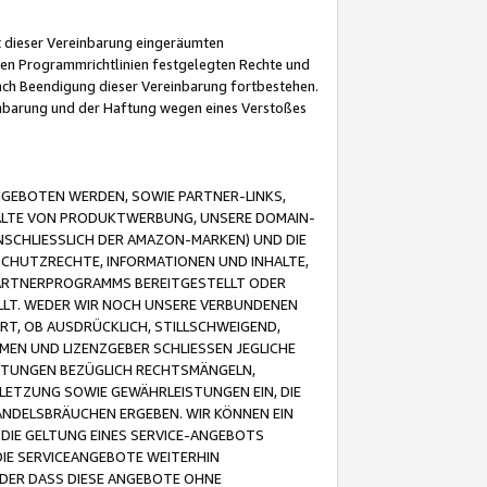
it dieser Vereinbarung eingeräumten
 den Programmrichtlinien festgelegten Rechte und
 nach Beendigung dieser Vereinbarung fortbestehen.
einbarung und der Haftung wegen eines Verstoßes
GEBOTEN WERDEN, SOWIE PARTNER-LINKS,
ALTE VON PRODUKTWERBUNG, UNSERE DOMAIN-
SCHLIESSLICH DER AMAZON-MARKEN) UND DIE
SCHUTZRECHTE, INFORMATIONEN UND INHALTE,
PARTNERPROGRAMMS BEREITGESTELLT ODER
ELLT. WEDER WIR NOCH UNSERE VERBUNDENEN
T, OB AUSDRÜCKLICH, STILLSCHWEIGEND,
MEN UND LIZENZGEBER SCHLIESSEN JEGLICHE
ISTUNGEN BEZÜGLICH RECHTSMÄNGELN,
LETZUNG SOWIE GEWÄHRLEISTUNGEN EIN, DIE
ANDELSBRÄUCHEN ERGEBEN. WIR KÖNNEN EIN
 DIE GELTUNG EINES SERVICE-ANGEBOTS
IE SERVICEANGEBOTE WEITERHIN
ODER DASS DIESE ANGEBOTE OHNE