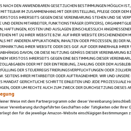
 NACH DEN ANWENDBAREN GESETZLICHEN BESTIMMUNGEN MÖGLICH IST, S
MITTELBAR IM ZUSAMMENHANG MIT DER ERSTELLUNG, PFLEGE ODER DEM BE
ERSTOSS IHRERSEITS GEGEN DIESE VEREINBARUNG STEHEN UND SIE VERP
UND DEREN MITARBEITER, FUNKTIONSTRÄGER (OFFICERS), ORGANMITGLI
N, HAFTUNGEN, KOSTEN UND AUSLAGEN (EINSCHLIESSLICH ANGEMESSENE
HEN MIT (A) IHRER WEBSITE BZW. AUF IHRER WEBSITE ERSCHEINENDEM M
LS MIT ANDEREN APPLIKATIONEN, INHALTEN ODER PROZESSEN, (B) DER 
RMARKTUNG IHRER WEBSITE ODER DES GGF. AUF ODER INNERHALB IHRER W
ABHÄNGIG DAVON, OB DIESE NUTZUNG GEMÄSS DIESER VEREINBARUNG B
EINEM VERSTOSS IHRERSEITS GEGEN EINE BESTIMMUNG DIESER VEREINBARU
D ZOLLABGABEN ODER MIT DER EINTREIBUNG, ZAHLUNG ODER DEM AUSBLEI
FÜLLUNG DER STEUERREGISTRIERUNGSVERPFLICHTUNGEN ODER ZOLLVERPF
W. SEITENS IHRER MITARBEITER ODER AUFTRAGNEHMER. WIR UND UNSERE
ES MANDAT GERICHTLICHE SCHRITTE EINLEITEN UND JEDE PROZESSUALE 
GEN, ODER UM RECHTE AUCH ZUM ZWECK DER DURCHSETZUNG DIESES AR
ilegung
endeiner Weise mit dem Partnerprogramm oder dieser Vereinbarung (einschließl
ieser Vereinbarung durchgeführten Geschäften oder Tätigkeiten oder Ihrer 
iegt den für die jeweilige Amazon-Website einschlägigen Bestimmungen z