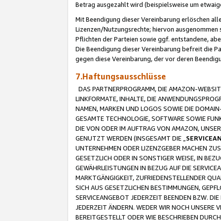
Betrag ausgezahlt wird (beispielsweise um etwai
Mit Beendigung dieser Vereinbarung erlöschen alle
Lizenzen/Nutzungsrechte; hiervon ausgenommen sind
Pflichten der Parteien sowie ggf. entstandene, ab
Die Beendigung dieser Vereinbarung befreit die P
gegen diese Vereinbarung, der vor deren Beendi
7.Haftungsausschlüsse
DAS PARTNERPROGRAMM, DIE AMAZON-WEBSITE,
LINKFORMATE, INHALTE, DIE ANWENDUNGSPRO
NAMEN, MARKEN UND LOGOS SOWIE DIE DOMAIN
GESAMTE TECHNOLOGIE, SOFTWARE SOWIE FUNKT
DIE VON ODER IM AUFTRAG VON AMAZON, UNS
GENUTZT WERDEN (INSGESAMT DIE „
SERVICEA
UNTERNEHMEN ODER LIZENZGEBER MACHEN ZUSI
GESETZLICH ODER IN SONSTIGER WEISE, IN BE
GEWÄHRLEISTUNGEN IN BEZUG AUF DIE SERVICE
MARKTGÄNGIGKEIT, ZUFRIEDENSTELLENDER QUA
SICH AUS GESETZLICHEN BESTIMMUNGEN, GEPFL
SERVICEANGEBOT JEDERZEIT BEENDEN BZW. DIE
JEDERZEIT ÄNDERN. WEDER WIR NOCH UNSERE 
BEREITGESTELLT ODER WIE BESCHRIEBEN DURC