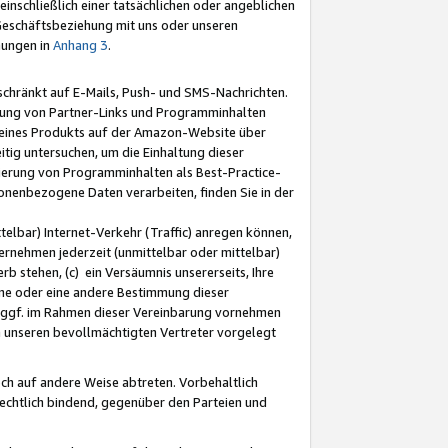
nschließlich einer tatsächlichen oder angeblichen
Geschäftsbeziehung mit uns oder unseren
mungen in
Anhang 3
.
schränkt auf E-Mails, Push- und SMS-Nachrichten.
ellung von Partner-Links und Programminhalten
 eines Produkts auf der Amazon-Website über
tig untersuchen, um die Einhaltung dieser
ntierung von Programminhalten als Best-Practice-
sonenbezogene Daten verarbeiten, finden Sie in der
telbar) Internet-Verkehr (Traffic) anregen können,
rnehmen jederzeit (unmittelbar oder mittelbar)
b stehen, (c) ein Versäumnis unsererseits, Ihre
fene oder eine andere Bestimmung dieser
r ggf. im Rahmen dieser Vereinbarung vornehmen
ch unseren bevollmächtigten Vertreter vorgelegt
ch auf andere Weise abtreten. Vorbehaltlich
rechtlich bindend, gegenüber den Parteien und