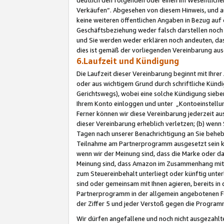
Verkäufen“. Abgesehen von diesem Hinweis, und a
keine weiteren öffentlichen Angaben in Bezug au
Geschäftsbeziehung weder falsch darstellen noch a
und Sie werden weder erklären noch andeuten, dass
dies ist gemäß der vorliegenden Vereinbarung ausd
6.Laufzeit und Kündigung
Die Laufzeit dieser Vereinbarung beginnt mit Ihre
oder aus wichtigem Grund durch schriftliche Kündi
Gerichtswegs), wobei eine solche Kündigung siebe
Ihrem Konto einloggen und unter „Kontoeinstellu
Ferner können wir diese Vereinbarung jederzeit aus
dieser Vereinbarung erheblich verletzen; (b) wenn
Tagen nach unserer Benachrichtigung an Sie behe
Teilnahme am Partnerprogramm ausgesetzt sein kö
wenn wir der Meinung sind, dass die Marke oder 
Meinung sind, dass Amazon im Zusammenhang mit d
zum Steuereinbehalt unterliegt oder künftig unter
sind oder gemeinsam mit Ihnen agieren, bereits in
Partnerprogramm in der allgemein angebotenen Fo
der Ziffer 5 und jeder Verstoß gegen die Programm
Wir dürfen angefallene und noch nicht ausgezahlt