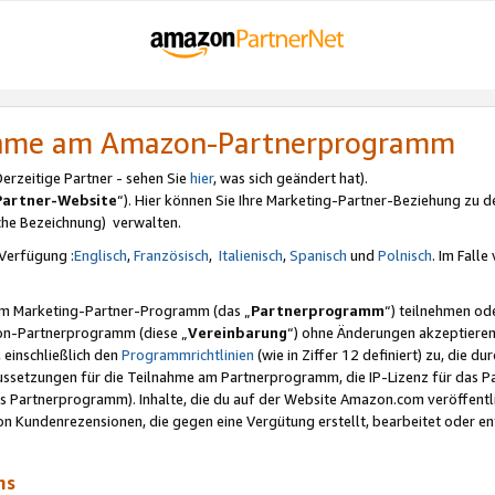
nahme am Amazon-Partnerprogramm
rzeitige Partner - sehen Sie
hier
, was sich geändert hat).
Partner-Website
“). Hier können Sie Ihre Marketing-Partner-Beziehung zu d
iche Bezeichnung) verwalten.
Verfügung :
Englisch
,
Französisch
,
Italienisch
,
Spanisch
und
Polnisch
. Im Fall
erem Marketing-Partner-Programm (das „
Partnerprogramm
“) teilnehmen od
on-Partnerprogramm (diese „
Vereinbarung
“) ohne Änderungen akzeptieren
 einschließlich den
Programmrichtlinien
(wie in Ziffer 12 definiert) zu, die 
raussetzungen für die Teilnahme am Partnerprogramm, die IP-Lizenz für das
s Partnerprogramm). Inhalte, die du auf der Website Amazon.com veröffentl
n Kundenrezensionen, die gegen eine Vergütung erstellt, bearbeitet oder ent
mms