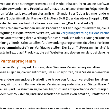
ebsite, Ihren nutzergenerierten Social Media-Inhalten, Ihren Online-Softwar
ebsite verwenden und Produkte auf amazon.co.uk anbieten) (im Folgenden Ihr
-Websites bzw., sofern dies an Ihrem Standort verfügbar ist, einer ander
ite
“) oder (ii) mit der Partner-ID in Alexa Skill (über das Alexa Shopping Ki
estellten markierten Link-Formate verwenden („
Partner-Links
“).
oder sich damit verbinden, um ein Produkt oder Leistungen zu erwerben, di
gütung für qualifizierte Verkäufe, wie im
Vergütungskatalog für das Part
Zur Unterstützung Ihrer Werbung für diese Produkte oder Leistungen können w
linkungs-Tools, Schnittstellen für Anwendungsprogramme, die Alexa-Funktion
Programminhalte
“) zur Verfügung stellen. Der Begriff „Programminhalte“ be
halte in Bezug auf Produkte, die auf Websites angeboten werden, bei denen 
as Partnerprogramm
einer Vergütung setzt voraus, dass Sie diese Vereinbarung einhalten.
ionen zu geben, die wir anfordern, um zu überprüfen, dass Sie diese Vereinba
oder andere anwendbare Marketingverträge von Amazon verstoßen, behalten w
 vor, sämtliche im Rahmen dieser Vereinbarung andernfalls an Sie zahlbare
tellen (und Sie stimmen zu, keinen Anspruch auf entsprechende Vergütungen
 dem Verstoß stehen, und unbeschadet des Rechts von Amazon, Ersatz für 
azu, dass unsere Kunden zu Ihren Kunden werden. Zwischen Ihnen und Amaz