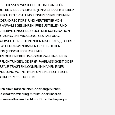
CHLIESSEN WIR JEGLICHE HAFTUNG FÜR
TRIEB IHRER WEBSITE (EINSCHLIESSLICH IHRER
FLICHTEN SICH, UNS, UNSERE VERBUNDENEN
EDER (DIRECTORS) UND VERTRETER VON
R ANWALTSGEBÜHREN) FREIZUSTELLEN UND
ATERIAL, EINSCHLIESSLICH DER KOMBINATION
NUTZUNG, ENTWICKLUNG, GESTALTUNG,
EBSEITE ERSCHEINENDEN MATERIALS, (C) IHRER
ZW. DEN ANWENDBAREN GESETZLICHEN
NG (EINSCHLIESSLICH EINER
BEN DER EINTREIBUNG ODER ZAHLUNG IHRER
LICHTUNGEN, ODER (F) FAHRLÄSSIGKEIT ODER
 BEAUFTRAGTEN KÖNNEN IM NAMEN EINER
HANDLUNG VORNEHMEN, UM EINE RECHTLICHE
TIKELS ZU SCHÜTZEN.
ich einer tatsächlichen oder angeblichen
Geschäftsbeziehung mit uns oder unseren
u anwendbarem Recht und Streitbeilegung in