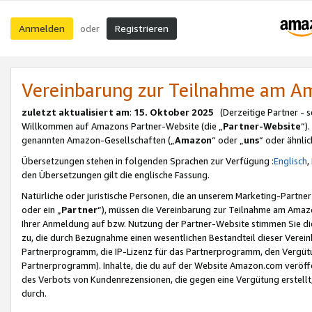
Anmelden
Registrieren
oder
Vereinbarung zur Teilnahme am 
zuletzt aktualisiert am
:
15. Oktober 2025
(Derzeitige Partner - 
Willkommen auf Amazons Partner-Website (die „
Partner-Website
“)
genannten Amazon-Gesellschaften („
Amazon
“ oder „
uns
“ oder ähnli
Übersetzungen stehen in folgenden Sprachen zur Verfügung :
Englisch
,
den Übersetzungen gilt die englische Fassung.
Natürliche oder juristische Personen, die an unserem Marketing-Partn
oder ein „
Partner
“), müssen die Vereinbarung zur Teilnahme am Ama
Ihrer Anmeldung auf bzw. Nutzung der Partner-Website stimmen Sie die
zu, die durch Bezugnahme einen wesentlichen Bestandteil dieser Verei
Partnerprogramm, die IP-Lizenz für das Partnerprogramm, den Vergütu
Partnerprogramm). Inhalte, die du auf der Website Amazon.com veröffe
des Verbots von Kundenrezensionen, die gegen eine Vergütung erstellt, 
durch.