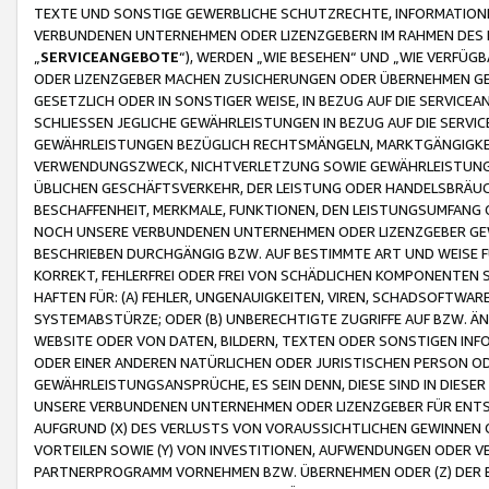
TEXTE UND SONSTIGE GEWERBLICHE SCHUTZRECHTE, INFORMATIONE
VERBUNDENEN UNTERNEHMEN ODER LIZENZGEBERN IM RAHMEN DES
„
SERVICEANGEBOTE
“), WERDEN „WIE BESEHEN“ UND „WIE VERFÜ
ODER LIZENZGEBER MACHEN ZUSICHERUNGEN ODER ÜBERNEHMEN GEW
GESETZLICH ODER IN SONSTIGER WEISE, IN BEZUG AUF DIE SERVI
SCHLIESSEN JEGLICHE GEWÄHRLEISTUNGEN IN BEZUG AUF DIE SERVI
GEWÄHRLEISTUNGEN BEZÜGLICH RECHTSMÄNGELN, MARKTGÄNGIGKEIT
VERWENDUNGSZWECK, NICHTVERLETZUNG SOWIE GEWÄHRLEISTUNGEN 
ÜBLICHEN GESCHÄFTSVERKEHR, DER LEISTUNG ODER HANDELSBRÄUCH
BESCHAFFENHEIT, MERKMALE, FUNKTIONEN, DEN LEISTUNGSUMFANG 
NOCH UNSERE VERBUNDENEN UNTERNEHMEN ODER LIZENZGEBER GEWÄ
BESCHRIEBEN DURCHGÄNGIG BZW. AUF BESTIMMTE ART UND WEISE
KORREKT, FEHLERFREI ODER FREI VON SCHÄDLICHEN KOMPONENTEN
HAFTEN FÜR: (A) FEHLER, UNGENAUIGKEITEN, VIREN, SCHADSOFTW
SYSTEMABSTÜRZE; ODER (B) UNBERECHTIGTE ZUGRIFFE AUF BZW. 
WEBSITE ODER VON DATEN, BILDERN, TEXTEN ODER SONSTIGEN INF
ODER EINER ANDEREN NATÜRLICHEN ODER JURISTISCHEN PERSON OD
GEWÄHRLEISTUNGSANSPRÜCHE, ES SEIN DENN, DIESE SIND IN DIES
UNSERE VERBUNDENEN UNTERNEHMEN ODER LIZENZGEBER FÜR EN
AUFGRUND (X) DES VERLUSTS VON VORAUSSICHTLICHEN GEWINNEN
VORTEILEN SOWIE (Y) VON INVESTITIONEN, AUFWENDUNGEN ODER VE
PARTNERPROGRAMM VORNEHMEN BZW. ÜBERNEHMEN ODER (Z) DER 