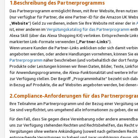
1.Beschreibung des Partnerprogramms
Das Partnerprogramm ermöglicht Ihnen, mit Ihrer Website, Ihren nutzer
(nur verfügbar für Partner, die eine Partner-ID für die Amazon UK We
„
Website
“) Geld zu verdienen, indem Sie Ihre Website mit einer der in
ist, einer anderen im
Vergütungskatalog für das Partnerprogramm
enth
Alexa Skill (über das Alexa Shopping Kit) verlinken. Entsprechende Lin
markierten Link-Formate verwenden („
Partner-Links
“).
Wenn unsere Kunden die Partner-Links anklicken oder sich damit verbi
angeboten werden, oder andere Handlungen vornehmen, können Sie eine
Partnerprogramm
näher beschrieben (und vorbehaltlich der dort festg
Produkte oder Leistungen können wir Ihnen Daten, Bilder, Texte, Linkfo
für Anwendungsprogramme, die Alexa-Funktionalität und weitere Inf
zur Verfügung stellen. Der Begriff „Programminhalte“ bezieht sich dabe
in Bezug auf Produkte, die auf Websites angeboten werden, bei denen 
2.Compliance-Anforderungen für das Partnerprog
Ihre Teilnahme am Partnerprogramm und der Bezug einer Vergütung setz
Sie sind verpflichtet, uns umgehend alle Informationen zu geben, die w
Für den Fall, dass Sie gegen diese Vereinbarung oder andere anwendba
uns zur Verfügung stehenden Rechten und Rechtsbehelfen, das Recht vo
Vergütungen ohne weitere Ankündigung (soweit nach geltendem Recht z
entsprechende Vergütungen zu haben) und zwar unabhängig davon, ob 