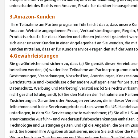
unbeschadet des Rechts von Amazon, Ersatz für darüber hinausgehen
3.Amazon-Kunden
Ihre Teilnahme am Partnerprogramm führt nicht dazu, dass unsere Kun
Amazon-Website angegebenen Preise, Verkaufsbedingungen, Regeln, Ri
Produktverkäufe für diese Kunden und können jederzeit geändert werde
sich einer unserer Kunden in einer Angelegenheit an Sie wenden, die 
Kunden mitteilen, dass er für Kundenservice-Fragen den auf der Ama
4.Gewährleistungen
Sie gewährleisten und sichern zu, dass (a) Sie gemäß dieser Vereinba
betreiben werden; (b) weder Ihre Teilnahme am Partnerprogramm noch d
Bestimmungen, Verordnungen, Vorschriften, Anordnungen, Konzessionen,
Gerichtsurteile und -beschlüsse oder andere Auflagen einer für Sie zu
Datenschutz, Werbung und Marketing) verstoßen; (c) Sie rechtswirksam 
nicht geschäftsfähig sind); (d) Sie den Nutzen der Teilnahme am Partne
Zusicherungen, Garantien oder Aussagen verlassen, die in dieser Verein
teilnehmen und keine Serviceangebote nutzen, wenn Sie US-Handelssa
unterliegen, in dem Sie Serviceangebote wahrnehmen; (f) Sie alle US
amerikanische Ausfuhr- und Wiederausfuhrbeschränkungen einhalten, 
Technologie und Leistungen gelten, und (g) die Angaben, die Sie im 
sind. Sie können Ihre Angaben aktualisieren, indem Sie sich über die 
Wir machen keine Zusicherungen und übernehmen keine Gewährleistun