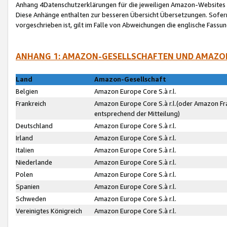
Anhang 4Datenschutzerklärungen für die jeweiligen Amazon-Websites
Diese Anhänge enthalten zur besseren Übersicht Übersetzungen. Sofe
vorgeschrieben ist, gilt im Falle von Abweichungen die englische Fass
ANHANG 1: AMAZON-GESELLSCHAFTEN UND AMAZO
Land
Amazon-Gesellschaft
Belgien
Amazon Europe Core S.à r.l.
Frankreich
Amazon Europe Core S.à r.l.(oder Amazon Fr
entsprechend der Mitteilung)
Deutschland
Amazon Europe Core S.à r.l.
Irland
Amazon Europe Core S.à r.l.
Italien
Amazon Europe Core S.à r.l.
Niederlande
Amazon Europe Core S.à r.l.
Polen
Amazon Europe Core S.à r.l.
Spanien
Amazon Europe Core S.à r.l.
Schweden
Amazon Europe Core S.à r.l.
Vereinigtes Königreich
Amazon Europe Core S.à r.l.