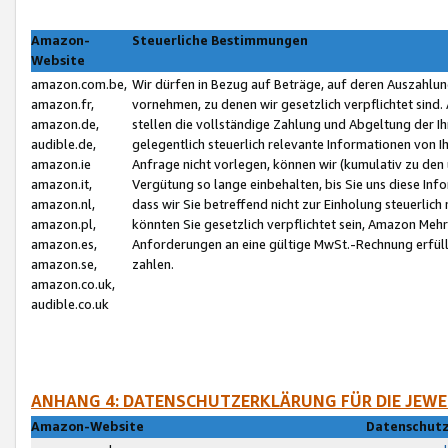
Amazon-
Steuerliche Bestimmungen
Website
amazon.com.be,
Wir dürfen in Bezug auf Beträge, auf deren Auszahlun
amazon.fr,
vornehmen, zu denen wir gesetzlich verpflichtet sind
amazon.de,
stellen die vollständige Zahlung und Abgeltung der 
audible.de,
gelegentlich steuerlich relevante Informationen von I
amazon.ie
Anfrage nicht vorlegen, können wir (kumulativ zu de
amazon.it,
Vergütung so lange einbehalten, bis Sie uns diese Inf
amazon.nl,
dass wir Sie betreffend nicht zur Einholung steuerlich 
amazon.pl,
könnten Sie gesetzlich verpflichtet sein, Amazon Meh
amazon.es,
Anforderungen an eine gültige MwSt.-Rechnung erfüllt
amazon.se,
zahlen.
amazon.co.uk,
audible.co.uk
ANHANG 4: DATENSCHUTZERKLÄRUNG FÜR DIE JEWE
Amazon-Website
Datenschutz