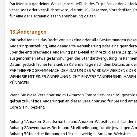
Parteien in irgendeiner Weise (einschließlich des Ergreifens oder Unt
veranlasst oder verpflichtet wird, die mit US-Gesetzen, Vorschriften,
für eine der Parteien dieser Vereinbarung gelten.
13.Änderungen
Wir behalten uns das Recht vor, einzelne oder alle Bestimmungen diese
Änderungsmitteilung, eine geänderte Vereinbarung oder eine geänderte 
über die entsprechende Änderung per E-Mail an Ihre zu diesem Zeitpun
ausgenommen etwaige Erhöhungen der Standardvergütung im Rahmen
Datum, jedoch frühestens sieben Kalendertage nach dem Datum, an de
PARTNERPROGRAMM NACH DEM DATUM DES WIRKSAMWERDENS DER Ä
WENN SIE MIT EINER ÄNDERUNG NICHT EINVERSTANDEN SIND, HABEN S
KÜNDIGEN.
Wenn Sie diese Vereinbarung mit Amazon France Services SAS geschlo
gelten zukünftige Änderungen an dieser Vereinbarung für Sie und Ama
Core S.à r.l. bezieht.
Anhang 1Amazon-Gesellschaften und Amazon-Websites nach Ländern
Anhang 2Anwendbares Recht und Streitbeilegung für die jeweiligen 
Anhang 3Steuerbestimmungen für die jeweiligen Amazon-Websites