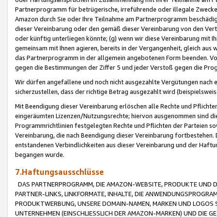
Partnerprogramm für betrügerische, irreführende oder illegale Zwecke
Amazon durch Sie oder Ihre Teilnahme am Partnerprogramm beschädig
dieser Vereinbarung oder den gemäß dieser Vereinbarung von den Vertr
oder künftig unterliegen könnte; (g) wenn wir diese Vereinbarung mit I
gemeinsam mit Ihnen agieren, bereits in der Vergangenheit, gleich aus
das Partnerprogramm in der allgemein angebotenen Form beenden. Vors
gegen die Bestimmungen der Ziffer 5 und jeder Verstoß gegen die Prog
Wir dürfen angefallene und noch nicht ausgezahlte Vergütungen nach 
sicherzustellen, dass der richtige Betrag ausgezahlt wird (beispielsw
Mit Beendigung dieser Vereinbarung erlöschen alle Rechte und Pflichte
eingeräumten Lizenzen/Nutzungsrechte; hiervon ausgenommen sind die in 
Programmrichtlinien festgelegten Rechte und Pflichten der Parteien sow
Vereinbarung, die nach Beendigung dieser Vereinbarung fortbestehen. D
entstandenen Verbindlichkeiten aus dieser Vereinbarung und der Haft
begangen wurde.
7.Haftungsausschlüsse
DAS PARTNERPROGRAMM, DIE AMAZON-WEBSITE, PRODUKTE UND DI
PARTNER-LINKS, LINKFORMATE, INHALTE, DIE ANWENDUNGSPROGR
PRODUKTWERBUNG, UNSERE DOMAIN-NAMEN, MARKEN UND LOGOS S
UNTERNEHMEN (EINSCHLIESSLICH DER AMAZON-MARKEN) UND DIE GE