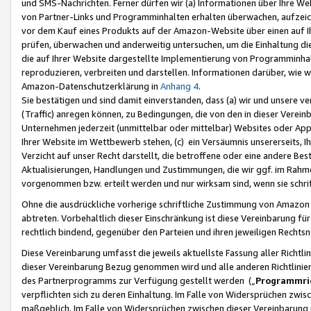
und SMS-Nachrichten. Ferner dürfen wir (a) Informationen über Ihre We
von Partner-Links und Programminhalten erhalten überwachen, aufzei
vor dem Kauf eines Produkts auf der Amazon-Website über einen auf Ih
prüfen, überwachen und anderweitig untersuchen, um die Einhaltung dies
die auf Ihrer Website dargestellte Implementierung von Programminhalt
reproduzieren, verbreiten und darstellen. Informationen darüber, wie w
Amazon-Datenschutzerklärung in
Anhang 4
.
Sie bestätigen und sind damit einverstanden, dass (a) wir und unsere 
(Traffic) anregen können, zu Bedingungen, die von den in dieser Vere
Unternehmen jederzeit (unmittelbar oder mittelbar) Websites oder Appl
Ihrer Website im Wettbewerb stehen, (c) ein Versäumnis unsererseits, I
Verzicht auf unser Recht darstellt, die betroffene oder eine andere B
Aktualisierungen, Handlungen und Zustimmungen, die wir ggf. im Rahme
vorgenommen bzw. erteilt werden und nur wirksam sind, wenn sie schri
Ohne die ausdrückliche vorherige schriftliche Zustimmung von Amazon
abtreten. Vorbehaltlich dieser Einschränkung ist diese Vereinbarung f
rechtlich bindend, gegenüber den Parteien und ihren jeweiligen Rech
Diese Vereinbarung umfasst die jeweils aktuellste Fassung aller Richtli
dieser Vereinbarung Bezug genommen wird und alle anderen Richtlinie
des Partnerprogramms zur Verfügung gestellt werden („
Programmric
verpflichten sich zu deren Einhaltung. Im Falle von Widersprüchen zwi
maßgeblich. Im Falle von Widersprüchen zwischen dieser Vereinbarun