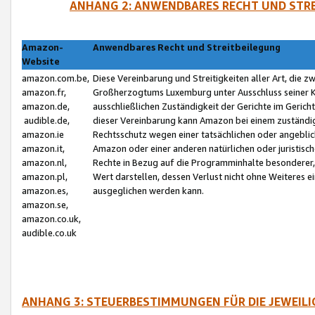
ANHANG 2: ANWENDBARES RECHT UND STRE
Amazon-
Anwendbares Recht und Streitbeilegung
Website
amazon.com.be,
Diese Vereinbarung und Streitigkeiten aller Art, die 
amazon.fr,
Großherzogtums Luxemburg unter Ausschluss seiner Kol
amazon.de,
ausschließlichen Zuständigkeit der Gerichte im Geri
audible.de,
dieser Vereinbarung kann Amazon bei einem zuständig
amazon.ie
Rechtsschutz wegen einer tatsächlichen oder angebli
amazon.it,
Amazon oder einer anderen natürlichen oder juristisc
amazon.nl,
Rechte in Bezug auf die Programminhalte besonderer,
amazon.pl,
Wert darstellen, dessen Verlust nicht ohne Weiteres e
amazon.es,
ausgeglichen werden kann.
amazon.se,
amazon.co.uk,
audible.co.uk
ANHANG 3: STEUERBESTIMMUNGEN FÜR DIE JEWEIL