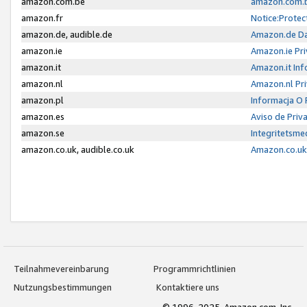
amazon.com.be
amazon.com.b
amazon.fr
Notice:Protec
amazon.de, audible.de
Amazon.de Da
amazon.ie
Amazon.ie Pri
amazon.it
Amazon.it Inf
amazon.nl
Amazon.nl Pri
amazon.pl
Informacja O
amazon.es
Aviso de Priv
amazon.se
Integritetsm
amazon.co.uk, audible.co.uk
Amazon.co.uk 
Teilnahmevereinbarung
Programmrichtlinien
Nutzungsbestimmungen
Kontaktiere uns