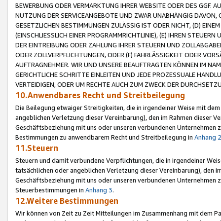
BEWERBUNG ODER VERMARKTUNG IHRER WEBSITE ODER DES GGF. AUF 
NUTZUNG DER SERVICEANGEBOTE UND ZWAR UNABHÄNGIG DAVON, O
GESETZLICHEN BESTIMMUNGEN ZULÄSSIG IST ODER NICHT, (D) EINE
(EINSCHLIESSLICH EINER PROGRAMMRICHTLINIE), (E) IHREN STEUER
DER EINTREIBUNG ODER ZAHLUNG IHRER STEUERN UND ZOLLABGAB
ODER ZOLLVERPFLICHTUNGEN, ODER (F) FAHRLÄSSIGKEIT ODER VORS
AUFTRAGNEHMER. WIR UND UNSERE BEAUFTRAGTEN KÖNNEN IM NAME
GERICHTLICHE SCHRITTE EINLEITEN UND JEDE PROZESSUALE HAND
VERTEIDIGEN, ODER UM RECHTE AUCH ZUM ZWECK DER DURCHSETZU
10.Anwendbares Recht und Streitbeilegung
Die Beilegung etwaiger Streitigkeiten, die in irgendeiner Weise mit de
angeblichen Verletzung dieser Vereinbarung), den im Rahmen dieser Ve
Geschäftsbeziehung mit uns oder unseren verbundenen Unternehmen zu
Bestimmungen zu anwendbarem Recht und Streitbeilegung in
Anhang 
11.Steuern
Steuern und damit verbundene Verpflichtungen, die in irgendeiner Wei
tatsächlichen oder angeblichen Verletzung dieser Vereinbarung), den 
Geschäftsbeziehung mit uns oder unseren verbundenen Unternehmen z
Steuerbestimmungen in
Anhang 3
.
12.Weitere Bestimmungen
Wir können von Zeit zu Zeit Mitteilungen im Zusammenhang mit dem Par