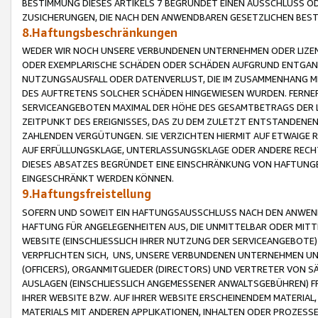
BESTIMMUNG DIESES ARTIKELS 7 BEGRÜNDET EINEN AUSSCHLUSS 
ZUSICHERUNGEN, DIE NACH DEN ANWENDBAREN GESETZLICHEN BE
8.Haftungsbeschränkungen
WEDER WIR NOCH UNSERE VERBUNDENEN UNTERNEHMEN ODER LIZEN
ODER EXEMPLARISCHE SCHÄDEN ODER SCHÄDEN AUFGRUND ENTGANG
NUTZUNGSAUSFALL ODER DATENVERLUST, DIE IM ZUSAMMENHANG MI
DES AUFTRETENS SOLCHER SCHÄDEN HINGEWIESEN WURDEN. FERN
SERVICEANGEBOTEN MAXIMAL DER HÖHE DES GESAMTBETRAGS DER 
ZEITPUNKT DES EREIGNISSES, DAS ZU DEM ZULETZT ENTSTANDENE
ZAHLENDEN VERGÜTUNGEN. SIE VERZICHTEN HIERMIT AUF ETWAIGE 
AUF ERFÜLLUNGSKLAGE, UNTERLASSUNGSKLAGE ODER ANDERE RECHT
DIESES ABSATZES BEGRÜNDET EINE EINSCHRÄNKUNG VON HAFTUNG
EINGESCHRÄNKT WERDEN KÖNNEN.
9.Haftungsfreistellung
SOFERN UND SOWEIT EIN HAFTUNGSAUSSCHLUSS NACH DEN ANWENDB
HAFTUNG FÜR ANGELEGENHEITEN AUS, DIE UNMITTELBAR ODER MITT
WEBSITE (EINSCHLIESSLICH IHRER NUTZUNG DER SERVICEANGEBOTE)
VERPFLICHTEN SICH, UNS, UNSERE VERBUNDENEN UNTERNEHMEN UN
(OFFICERS), ORGANMITGLIEDER (DIRECTORS) UND VERTRETER VON 
AUSLAGEN (EINSCHLIESSLICH ANGEMESSENER ANWALTSGEBÜHREN) FR
IHRER WEBSITE BZW. AUF IHRER WEBSITE ERSCHEINENDEM MATERIAL
MATERIALS MIT ANDEREN APPLIKATIONEN, INHALTEN ODER PROZESSE