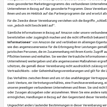
eines gesonderten Marketingprogramms des verbundenen Unternehmens
Unternehmen in Bezug auf das gesonderte Programm. Diese Vereinbarung
Ihnen und uns im Hinblick auf das Partnerprogramm dar und ersetzt al
Für die Zwecke dieser Vereinbarung verstehen sich die Begriffe „schließ
von „jedoch nicht beschränkt auf“.
Sämtliche Informationen in Bezug auf Amazon oder unsere verbunde
bereitstellen oder zugänglich machen und die nicht öffentlich bekannt bz
Informationen
“ von Amazon dar und verbleiben im alleinigen Eigent
wie dies angemessenerweise für die Erbringung Ihrer Leistungen gemäß d
juristischen Personen, die im Zusammenhang mit Ihrem Konto Zugriff au
Pflichten kennen und einhalten. Sie werden Vertrauliche Informationen 
Unternehmen) weitergeben und alle angemessenen Maßnahmen ergreifen
schützen, die gemäß dieser Vereinbarung nicht ausdrücklich zulässig is
Vertraulichkeits- oder Geheimhaltungsvereinbarungen und gilt für die
Das Verhältnis zwischen Ihnen und uns ist das unabhängiger Vertragspa
Joint-Venture, ein Vertretungsverhältnis, eine Franchisevereinbarung, 
unseren jeweiligen verbundenen Unternehmen und Ihnen. Sie sind ni
oder Zusagen abzugeben oder anzunehmen. Wenn Sie eine andere natürli
ermöglichen, Handlungen in Bezug auf den Gegenstand dieser Vereinbar
Ungeachtet anders lautender Bestimmungen in dieser Vereinbarung wird