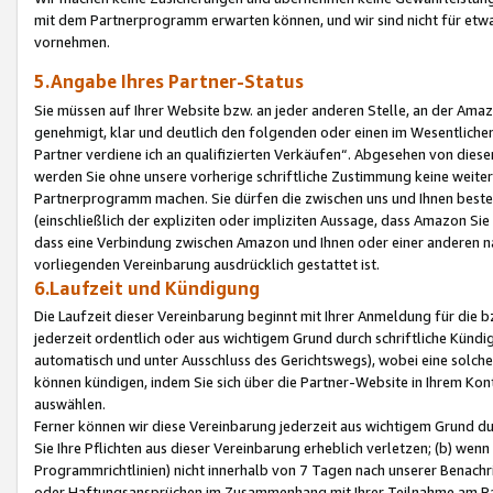
mit dem Partnerprogramm erwarten können, und wir sind nicht für etwa
vornehmen.
5.Angabe Ihres Partner-Status
Sie müssen auf Ihrer Website bzw. an jeder anderen Stelle, an der Am
genehmigt, klar und deutlich den folgenden oder einen im Wesentlichen
Partner verdiene ich an qualifizierten Verkäufen“. Abgesehen von die
werden Sie ohne unsere vorherige schriftliche Zustimmung keine weite
Partnerprogramm machen. Sie dürfen die zwischen uns und Ihnen best
(einschließlich der expliziten oder impliziten Aussage, dass Amazon Si
dass eine Verbindung zwischen Amazon und Ihnen oder einer anderen natü
vorliegenden Vereinbarung ausdrücklich gestattet ist.
6.Laufzeit und Kündigung
Die Laufzeit dieser Vereinbarung beginnt mit Ihrer Anmeldung für die 
jederzeit ordentlich oder aus wichtigem Grund durch schriftliche Kündi
automatisch und unter Ausschluss des Gerichtswegs), wobei eine solch
können kündigen, indem Sie sich über die Partner-Website in Ihrem Ko
auswählen.
Ferner können wir diese Vereinbarung jederzeit aus wichtigem Grund dur
Sie Ihre Pflichten aus dieser Vereinbarung erheblich verletzen; (b) wen
Programmrichtlinien) nicht innerhalb von 7 Tagen nach unserer Benachr
oder Haftungsansprüchen im Zusammenhang mit Ihrer Teilnahme am Pa