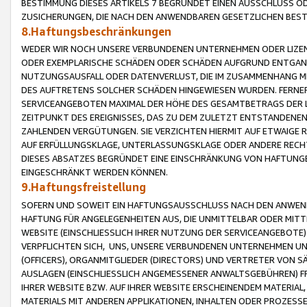
BESTIMMUNG DIESES ARTIKELS 7 BEGRÜNDET EINEN AUSSCHLUSS 
ZUSICHERUNGEN, DIE NACH DEN ANWENDBAREN GESETZLICHEN BE
8.Haftungsbeschränkungen
WEDER WIR NOCH UNSERE VERBUNDENEN UNTERNEHMEN ODER LIZEN
ODER EXEMPLARISCHE SCHÄDEN ODER SCHÄDEN AUFGRUND ENTGANG
NUTZUNGSAUSFALL ODER DATENVERLUST, DIE IM ZUSAMMENHANG MI
DES AUFTRETENS SOLCHER SCHÄDEN HINGEWIESEN WURDEN. FERN
SERVICEANGEBOTEN MAXIMAL DER HÖHE DES GESAMTBETRAGS DER 
ZEITPUNKT DES EREIGNISSES, DAS ZU DEM ZULETZT ENTSTANDENE
ZAHLENDEN VERGÜTUNGEN. SIE VERZICHTEN HIERMIT AUF ETWAIGE 
AUF ERFÜLLUNGSKLAGE, UNTERLASSUNGSKLAGE ODER ANDERE RECHT
DIESES ABSATZES BEGRÜNDET EINE EINSCHRÄNKUNG VON HAFTUNG
EINGESCHRÄNKT WERDEN KÖNNEN.
9.Haftungsfreistellung
SOFERN UND SOWEIT EIN HAFTUNGSAUSSCHLUSS NACH DEN ANWENDB
HAFTUNG FÜR ANGELEGENHEITEN AUS, DIE UNMITTELBAR ODER MITT
WEBSITE (EINSCHLIESSLICH IHRER NUTZUNG DER SERVICEANGEBOTE)
VERPFLICHTEN SICH, UNS, UNSERE VERBUNDENEN UNTERNEHMEN UN
(OFFICERS), ORGANMITGLIEDER (DIRECTORS) UND VERTRETER VON 
AUSLAGEN (EINSCHLIESSLICH ANGEMESSENER ANWALTSGEBÜHREN) FR
IHRER WEBSITE BZW. AUF IHRER WEBSITE ERSCHEINENDEM MATERIAL
MATERIALS MIT ANDEREN APPLIKATIONEN, INHALTEN ODER PROZESSE