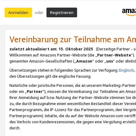
Anmelden
Registrieren
oder
Vereinbarung zur Teilnahme am 
zuletzt aktualisiert am
:
15. Oktober 2025
(Derzeitige Partner - 
Willkommen auf Amazons Partner-Website (die „
Partner-Website
“)
genannten Amazon-Gesellschaften („
Amazon
“ oder „
uns
“ oder ähnli
Übersetzungen stehen in folgenden Sprachen zur Verfügung :
Englisch
,
den Übersetzungen gilt die englische Fassung.
Natürliche oder juristische Personen, die an unserem Marketing-Partn
oder ein „
Partner
“), müssen die Vereinbarung zur Teilnahme am Ama
Ihrer Anmeldung auf bzw. Nutzung der Partner-Website stimmen Sie die
zu, die durch Bezugnahme einen wesentlichen Bestandteil dieser Verei
Partnerprogramm, die IP-Lizenz für das Partnerprogramm, den Vergütu
Partnerprogramm). Inhalte, die du auf der Website Amazon.com veröffe
des Verbots von Kundenrezensionen, die gegen eine Vergütung erstellt, 
durch.