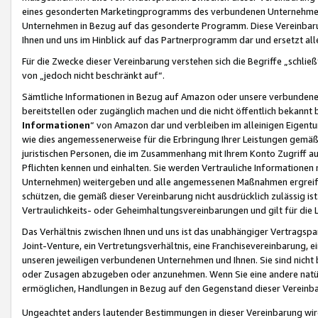
eines gesonderten Marketingprogramms des verbundenen Unternehmens
Unternehmen in Bezug auf das gesonderte Programm. Diese Vereinbarung
Ihnen und uns im Hinblick auf das Partnerprogramm dar und ersetzt al
Für die Zwecke dieser Vereinbarung verstehen sich die Begriffe „schließ
von „jedoch nicht beschränkt auf“.
Sämtliche Informationen in Bezug auf Amazon oder unsere verbunde
bereitstellen oder zugänglich machen und die nicht öffentlich bekannt bz
Informationen
“ von Amazon dar und verbleiben im alleinigen Eigent
wie dies angemessenerweise für die Erbringung Ihrer Leistungen gemäß d
juristischen Personen, die im Zusammenhang mit Ihrem Konto Zugriff au
Pflichten kennen und einhalten. Sie werden Vertrauliche Informationen 
Unternehmen) weitergeben und alle angemessenen Maßnahmen ergreifen
schützen, die gemäß dieser Vereinbarung nicht ausdrücklich zulässig is
Vertraulichkeits- oder Geheimhaltungsvereinbarungen und gilt für die
Das Verhältnis zwischen Ihnen und uns ist das unabhängiger Vertragspa
Joint-Venture, ein Vertretungsverhältnis, eine Franchisevereinbarung, 
unseren jeweiligen verbundenen Unternehmen und Ihnen. Sie sind ni
oder Zusagen abzugeben oder anzunehmen. Wenn Sie eine andere natürli
ermöglichen, Handlungen in Bezug auf den Gegenstand dieser Vereinbar
Ungeachtet anders lautender Bestimmungen in dieser Vereinbarung wird