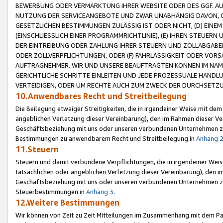
BEWERBUNG ODER VERMARKTUNG IHRER WEBSITE ODER DES GGF. AUF 
NUTZUNG DER SERVICEANGEBOTE UND ZWAR UNABHÄNGIG DAVON, O
GESETZLICHEN BESTIMMUNGEN ZULÄSSIG IST ODER NICHT, (D) EINE
(EINSCHLIESSLICH EINER PROGRAMMRICHTLINIE), (E) IHREN STEUER
DER EINTREIBUNG ODER ZAHLUNG IHRER STEUERN UND ZOLLABGAB
ODER ZOLLVERPFLICHTUNGEN, ODER (F) FAHRLÄSSIGKEIT ODER VORS
AUFTRAGNEHMER. WIR UND UNSERE BEAUFTRAGTEN KÖNNEN IM NAME
GERICHTLICHE SCHRITTE EINLEITEN UND JEDE PROZESSUALE HAND
VERTEIDIGEN, ODER UM RECHTE AUCH ZUM ZWECK DER DURCHSETZU
10.Anwendbares Recht und Streitbeilegung
Die Beilegung etwaiger Streitigkeiten, die in irgendeiner Weise mit de
angeblichen Verletzung dieser Vereinbarung), den im Rahmen dieser Ve
Geschäftsbeziehung mit uns oder unseren verbundenen Unternehmen zu
Bestimmungen zu anwendbarem Recht und Streitbeilegung in
Anhang 
11.Steuern
Steuern und damit verbundene Verpflichtungen, die in irgendeiner Wei
tatsächlichen oder angeblichen Verletzung dieser Vereinbarung), den 
Geschäftsbeziehung mit uns oder unseren verbundenen Unternehmen z
Steuerbestimmungen in
Anhang 3
.
12.Weitere Bestimmungen
Wir können von Zeit zu Zeit Mitteilungen im Zusammenhang mit dem Par