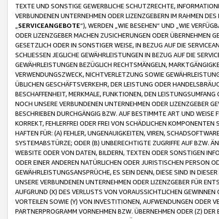
TEXTE UND SONSTIGE GEWERBLICHE SCHUTZRECHTE, INFORMATIONE
VERBUNDENEN UNTERNEHMEN ODER LIZENZGEBERN IM RAHMEN DES
„
SERVICEANGEBOTE
“), WERDEN „WIE BESEHEN“ UND „WIE VERFÜ
ODER LIZENZGEBER MACHEN ZUSICHERUNGEN ODER ÜBERNEHMEN GEW
GESETZLICH ODER IN SONSTIGER WEISE, IN BEZUG AUF DIE SERVI
SCHLIESSEN JEGLICHE GEWÄHRLEISTUNGEN IN BEZUG AUF DIE SERVI
GEWÄHRLEISTUNGEN BEZÜGLICH RECHTSMÄNGELN, MARKTGÄNGIGKEIT
VERWENDUNGSZWECK, NICHTVERLETZUNG SOWIE GEWÄHRLEISTUNGEN 
ÜBLICHEN GESCHÄFTSVERKEHR, DER LEISTUNG ODER HANDELSBRÄUCH
BESCHAFFENHEIT, MERKMALE, FUNKTIONEN, DEN LEISTUNGSUMFANG 
NOCH UNSERE VERBUNDENEN UNTERNEHMEN ODER LIZENZGEBER GEWÄ
BESCHRIEBEN DURCHGÄNGIG BZW. AUF BESTIMMTE ART UND WEISE
KORREKT, FEHLERFREI ODER FREI VON SCHÄDLICHEN KOMPONENTEN
HAFTEN FÜR: (A) FEHLER, UNGENAUIGKEITEN, VIREN, SCHADSOFTW
SYSTEMABSTÜRZE; ODER (B) UNBERECHTIGTE ZUGRIFFE AUF BZW. 
WEBSITE ODER VON DATEN, BILDERN, TEXTEN ODER SONSTIGEN INF
ODER EINER ANDEREN NATÜRLICHEN ODER JURISTISCHEN PERSON OD
GEWÄHRLEISTUNGSANSPRÜCHE, ES SEIN DENN, DIESE SIND IN DIES
UNSERE VERBUNDENEN UNTERNEHMEN ODER LIZENZGEBER FÜR EN
AUFGRUND (X) DES VERLUSTS VON VORAUSSICHTLICHEN GEWINNEN
VORTEILEN SOWIE (Y) VON INVESTITIONEN, AUFWENDUNGEN ODER VE
PARTNERPROGRAMM VORNEHMEN BZW. ÜBERNEHMEN ODER (Z) DER 