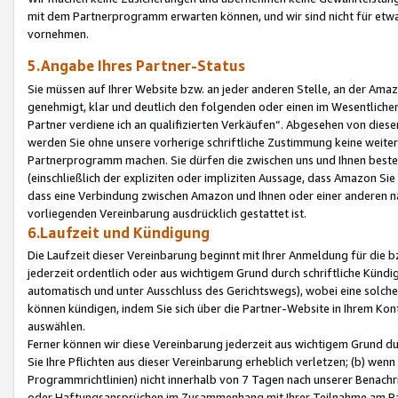
mit dem Partnerprogramm erwarten können, und wir sind nicht für etwa
vornehmen.
5.Angabe Ihres Partner-Status
Sie müssen auf Ihrer Website bzw. an jeder anderen Stelle, an der Am
genehmigt, klar und deutlich den folgenden oder einen im Wesentlichen
Partner verdiene ich an qualifizierten Verkäufen“. Abgesehen von die
werden Sie ohne unsere vorherige schriftliche Zustimmung keine weite
Partnerprogramm machen. Sie dürfen die zwischen uns und Ihnen best
(einschließlich der expliziten oder impliziten Aussage, dass Amazon Si
dass eine Verbindung zwischen Amazon und Ihnen oder einer anderen natü
vorliegenden Vereinbarung ausdrücklich gestattet ist.
6.Laufzeit und Kündigung
Die Laufzeit dieser Vereinbarung beginnt mit Ihrer Anmeldung für die 
jederzeit ordentlich oder aus wichtigem Grund durch schriftliche Kündi
automatisch und unter Ausschluss des Gerichtswegs), wobei eine solch
können kündigen, indem Sie sich über die Partner-Website in Ihrem Ko
auswählen.
Ferner können wir diese Vereinbarung jederzeit aus wichtigem Grund dur
Sie Ihre Pflichten aus dieser Vereinbarung erheblich verletzen; (b) wen
Programmrichtlinien) nicht innerhalb von 7 Tagen nach unserer Benachr
oder Haftungsansprüchen im Zusammenhang mit Ihrer Teilnahme am Pa