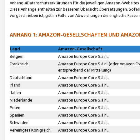
Anhang 4Datenschutzerklärungen für die jeweiligen Amazon-Websites
Diese Anhänge enthalten zur besseren Übersicht Übersetzungen. Sofe
vorgeschrieben ist, gilt im Falle von Abweichungen die englische Fass
ANHANG 1: AMAZON-GESELLSCHAFTEN UND AMAZO
Land
Amazon-Gesellschaft
Belgien
Amazon Europe Core S.à r.l.
Frankreich
Amazon Europe Core S.à r.l.(oder Amazon Fr
entsprechend der Mitteilung)
Deutschland
Amazon Europe Core S.à r.l.
Irland
Amazon Europe Core S.à r.l.
Italien
Amazon Europe Core S.à r.l.
Niederlande
Amazon Europe Core S.à r.l.
Polen
Amazon Europe Core S.à r.l.
Spanien
Amazon Europe Core S.à r.l.
Schweden
Amazon Europe Core S.à r.l.
Vereinigtes Königreich
Amazon Europe Core S.à r.l.