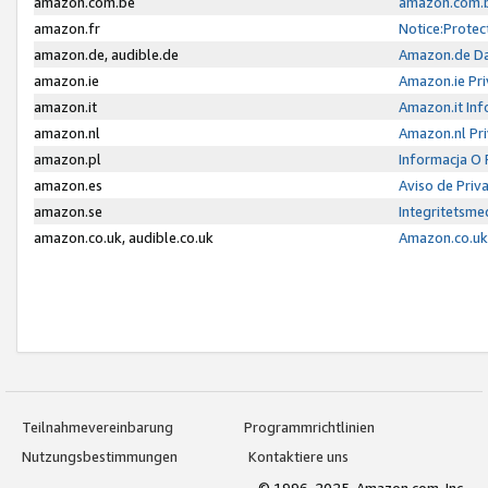
amazon.com.be
amazon.com.b
amazon.fr
Notice:Protec
amazon.de, audible.de
Amazon.de Da
amazon.ie
Amazon.ie Pri
amazon.it
Amazon.it Inf
amazon.nl
Amazon.nl Pri
amazon.pl
Informacja O
amazon.es
Aviso de Priv
amazon.se
Integritetsm
amazon.co.uk, audible.co.uk
Amazon.co.uk 
Teilnahmevereinbarung
Programmrichtlinien
Nutzungsbestimmungen
Kontaktiere uns