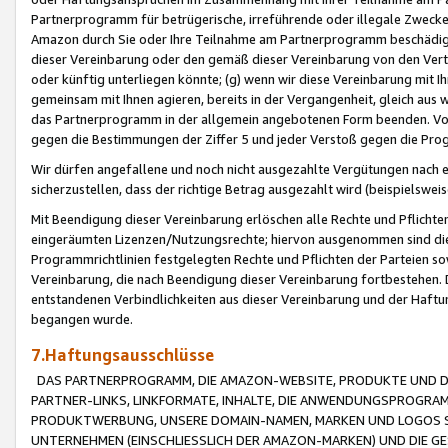
Partnerprogramm für betrügerische, irreführende oder illegale Zwecke
Amazon durch Sie oder Ihre Teilnahme am Partnerprogramm beschädig
dieser Vereinbarung oder den gemäß dieser Vereinbarung von den Vertr
oder künftig unterliegen könnte; (g) wenn wir diese Vereinbarung mit I
gemeinsam mit Ihnen agieren, bereits in der Vergangenheit, gleich aus
das Partnerprogramm in der allgemein angebotenen Form beenden. Vors
gegen die Bestimmungen der Ziffer 5 und jeder Verstoß gegen die Prog
Wir dürfen angefallene und noch nicht ausgezahlte Vergütungen nach 
sicherzustellen, dass der richtige Betrag ausgezahlt wird (beispielsw
Mit Beendigung dieser Vereinbarung erlöschen alle Rechte und Pflichte
eingeräumten Lizenzen/Nutzungsrechte; hiervon ausgenommen sind die in 
Programmrichtlinien festgelegten Rechte und Pflichten der Parteien sow
Vereinbarung, die nach Beendigung dieser Vereinbarung fortbestehen. D
entstandenen Verbindlichkeiten aus dieser Vereinbarung und der Haft
begangen wurde.
7.Haftungsausschlüsse
DAS PARTNERPROGRAMM, DIE AMAZON-WEBSITE, PRODUKTE UND DI
PARTNER-LINKS, LINKFORMATE, INHALTE, DIE ANWENDUNGSPROGR
PRODUKTWERBUNG, UNSERE DOMAIN-NAMEN, MARKEN UND LOGOS S
UNTERNEHMEN (EINSCHLIESSLICH DER AMAZON-MARKEN) UND DIE GE