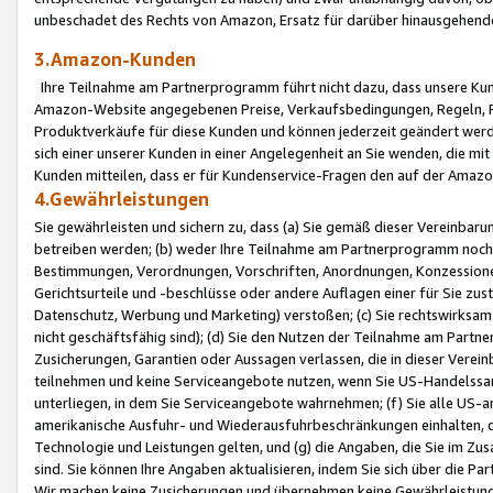
unbeschadet des Rechts von Amazon, Ersatz für darüber hinausgehen
3.Amazon-Kunden
Ihre Teilnahme am Partnerprogramm führt nicht dazu, dass unsere Kun
Amazon-Website angegebenen Preise, Verkaufsbedingungen, Regeln, Ri
Produktverkäufe für diese Kunden und können jederzeit geändert werde
sich einer unserer Kunden in einer Angelegenheit an Sie wenden, die 
Kunden mitteilen, dass er für Kundenservice-Fragen den auf der Ama
4.Gewährleistungen
Sie gewährleisten und sichern zu, dass (a) Sie gemäß dieser Vereinba
betreiben werden; (b) weder Ihre Teilnahme am Partnerprogramm noch d
Bestimmungen, Verordnungen, Vorschriften, Anordnungen, Konzessionen,
Gerichtsurteile und -beschlüsse oder andere Auflagen einer für Sie zu
Datenschutz, Werbung und Marketing) verstoßen; (c) Sie rechtswirksam 
nicht geschäftsfähig sind); (d) Sie den Nutzen der Teilnahme am Partne
Zusicherungen, Garantien oder Aussagen verlassen, die in dieser Verein
teilnehmen und keine Serviceangebote nutzen, wenn Sie US-Handelssa
unterliegen, in dem Sie Serviceangebote wahrnehmen; (f) Sie alle US
amerikanische Ausfuhr- und Wiederausfuhrbeschränkungen einhalten, 
Technologie und Leistungen gelten, und (g) die Angaben, die Sie im 
sind. Sie können Ihre Angaben aktualisieren, indem Sie sich über die 
Wir machen keine Zusicherungen und übernehmen keine Gewährleistun