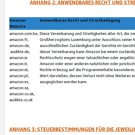
ANHANG 2: ANWENDBARES RECHT UND STRE
Amazon-
Anwendbares Recht und Streitbeilegung
Website
amazon.com.be,
Diese Vereinbarung und Streitigkeiten aller Art, die 
amazon.fr,
Großherzogtums Luxemburg unter Ausschluss seiner Kol
amazon.de,
ausschließlichen Zuständigkeit der Gerichte im Geri
audible.de,
dieser Vereinbarung kann Amazon bei einem zuständig
amazon.ie
Rechtsschutz wegen einer tatsächlichen oder angebli
amazon.it,
Amazon oder einer anderen natürlichen oder juristisc
amazon.nl,
Rechte in Bezug auf die Programminhalte besonderer,
amazon.pl,
Wert darstellen, dessen Verlust nicht ohne Weiteres e
amazon.es,
ausgeglichen werden kann.
amazon.se,
amazon.co.uk,
audible.co.uk
ANHANG 3: STEUERBESTIMMUNGEN FÜR DIE JEWEIL