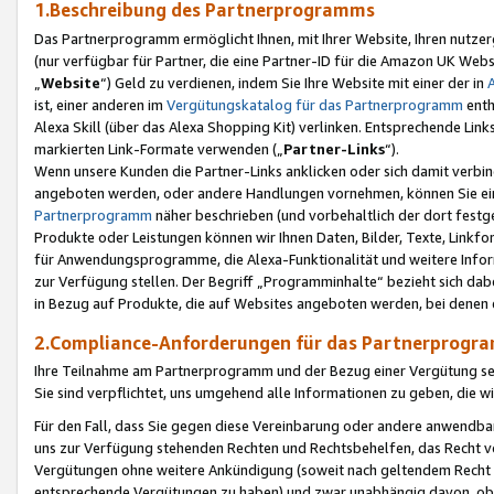
1.Beschreibung des Partnerprogramms
Das Partnerprogramm ermöglicht Ihnen, mit Ihrer Website, Ihren nutzer
(nur verfügbar für Partner, die eine Partner-ID für die Amazon UK We
„
Website
“) Geld zu verdienen, indem Sie Ihre Website mit einer der in
ist, einer anderen im
Vergütungskatalog für das Partnerprogramm
enth
Alexa Skill (über das Alexa Shopping Kit) verlinken. Entsprechende Lin
markierten Link-Formate verwenden („
Partner-Links
“).
Wenn unsere Kunden die Partner-Links anklicken oder sich damit verbi
angeboten werden, oder andere Handlungen vornehmen, können Sie eine
Partnerprogramm
näher beschrieben (und vorbehaltlich der dort festg
Produkte oder Leistungen können wir Ihnen Daten, Bilder, Texte, Linkfo
für Anwendungsprogramme, die Alexa-Funktionalität und weitere Inf
zur Verfügung stellen. Der Begriff „Programminhalte“ bezieht sich dabe
in Bezug auf Produkte, die auf Websites angeboten werden, bei denen 
2.Compliance-Anforderungen für das Partnerprog
Ihre Teilnahme am Partnerprogramm und der Bezug einer Vergütung setz
Sie sind verpflichtet, uns umgehend alle Informationen zu geben, die w
Für den Fall, dass Sie gegen diese Vereinbarung oder andere anwendba
uns zur Verfügung stehenden Rechten und Rechtsbehelfen, das Recht vo
Vergütungen ohne weitere Ankündigung (soweit nach geltendem Recht z
entsprechende Vergütungen zu haben) und zwar unabhängig davon, ob 