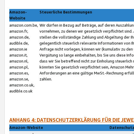
Amazon-
Steuerliche Bestimmungen
Website
amazon.com.be,
Wir dürfen in Bezug auf Beträge, auf deren Auszahlun
amazon.fr,
vornehmen, zu denen wir gesetzlich verpflichtet sind
amazon.de,
stellen die vollständige Zahlung und Abgeltung der 
audible.de,
gelegentlich steuerlich relevante Informationen von I
amazon.ie
Anfrage nicht vorlegen, können wir (kumulativ zu de
amazon.it,
Vergütung so lange einbehalten, bis Sie uns diese Inf
amazon.nl,
dass wir Sie betreffend nicht zur Einholung steuerlich 
amazon.pl,
könnten Sie gesetzlich verpflichtet sein, Amazon Meh
amazon.es,
Anforderungen an eine gültige MwSt.-Rechnung erfüllt
amazon.se,
zahlen.
amazon.co.uk,
audible.co.uk
ANHANG 4: DATENSCHUTZERKLÄRUNG FÜR DIE JEWE
Amazon-Website
Datenschutz