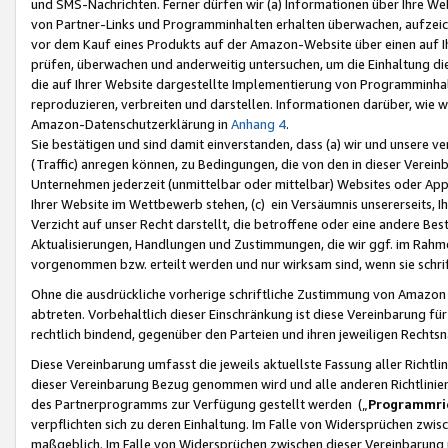
und SMS-Nachrichten. Ferner dürfen wir (a) Informationen über Ihre We
von Partner-Links und Programminhalten erhalten überwachen, aufzei
vor dem Kauf eines Produkts auf der Amazon-Website über einen auf Ih
prüfen, überwachen und anderweitig untersuchen, um die Einhaltung dies
die auf Ihrer Website dargestellte Implementierung von Programminhalt
reproduzieren, verbreiten und darstellen. Informationen darüber, wie w
Amazon-Datenschutzerklärung in
Anhang 4
.
Sie bestätigen und sind damit einverstanden, dass (a) wir und unsere 
(Traffic) anregen können, zu Bedingungen, die von den in dieser Vere
Unternehmen jederzeit (unmittelbar oder mittelbar) Websites oder Appl
Ihrer Website im Wettbewerb stehen, (c) ein Versäumnis unsererseits, I
Verzicht auf unser Recht darstellt, die betroffene oder eine andere B
Aktualisierungen, Handlungen und Zustimmungen, die wir ggf. im Rahme
vorgenommen bzw. erteilt werden und nur wirksam sind, wenn sie schri
Ohne die ausdrückliche vorherige schriftliche Zustimmung von Amazon
abtreten. Vorbehaltlich dieser Einschränkung ist diese Vereinbarung f
rechtlich bindend, gegenüber den Parteien und ihren jeweiligen Rech
Diese Vereinbarung umfasst die jeweils aktuellste Fassung aller Richtli
dieser Vereinbarung Bezug genommen wird und alle anderen Richtlinie
des Partnerprogramms zur Verfügung gestellt werden („
Programmric
verpflichten sich zu deren Einhaltung. Im Falle von Widersprüchen zwi
maßgeblich. Im Falle von Widersprüchen zwischen dieser Vereinbarun