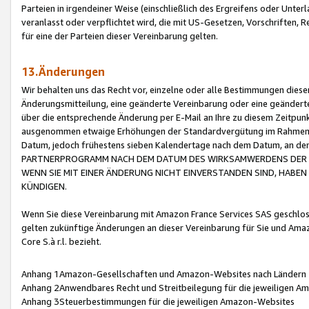
Parteien in irgendeiner Weise (einschließlich des Ergreifens oder Unt
veranlasst oder verpflichtet wird, die mit US-Gesetzen, Vorschriften,
für eine der Parteien dieser Vereinbarung gelten.
13.Änderungen
Wir behalten uns das Recht vor, einzelne oder alle Bestimmungen diese
Änderungsmitteilung, eine geänderte Vereinbarung oder eine geänderte 
über die entsprechende Änderung per E-Mail an Ihre zu diesem Zeitpun
ausgenommen etwaige Erhöhungen der Standardvergütung im Rahmen
Datum, jedoch frühestens sieben Kalendertage nach dem Datum, an de
PARTNERPROGRAMM NACH DEM DATUM DES WIRKSAMWERDENS DER Ä
WENN SIE MIT EINER ÄNDERUNG NICHT EINVERSTANDEN SIND, HABEN S
KÜNDIGEN.
Wenn Sie diese Vereinbarung mit Amazon France Services SAS geschlo
gelten zukünftige Änderungen an dieser Vereinbarung für Sie und Ama
Core S.à r.l. bezieht.
Anhang 1Amazon-Gesellschaften und Amazon-Websites nach Ländern
Anhang 2Anwendbares Recht und Streitbeilegung für die jeweiligen 
Anhang 3Steuerbestimmungen für die jeweiligen Amazon-Websites