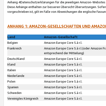
Anhang 4Datenschutzerklärungen für die jeweiligen Amazon-Websites
Diese Anhänge enthalten zur besseren Übersicht Übersetzungen. Sofe
vorgeschrieben ist, gilt im Falle von Abweichungen die englische Fass
ANHANG 1: AMAZON-GESELLSCHAFTEN UND AMAZO
Land
Amazon-Gesellschaft
Belgien
Amazon Europe Core S.à r.l.
Frankreich
Amazon Europe Core S.à r.l.(oder Amazon Fr
entsprechend der Mitteilung)
Deutschland
Amazon Europe Core S.à r.l.
Irland
Amazon Europe Core S.à r.l.
Italien
Amazon Europe Core S.à r.l.
Niederlande
Amazon Europe Core S.à r.l.
Polen
Amazon Europe Core S.à r.l.
Spanien
Amazon Europe Core S.à r.l.
Schweden
Amazon Europe Core S.à r.l.
Vereinigtes Königreich
Amazon Europe Core S.à r.l.