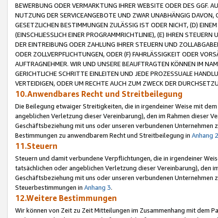
BEWERBUNG ODER VERMARKTUNG IHRER WEBSITE ODER DES GGF. AUF 
NUTZUNG DER SERVICEANGEBOTE UND ZWAR UNABHÄNGIG DAVON, O
GESETZLICHEN BESTIMMUNGEN ZULÄSSIG IST ODER NICHT, (D) EINE
(EINSCHLIESSLICH EINER PROGRAMMRICHTLINIE), (E) IHREN STEUER
DER EINTREIBUNG ODER ZAHLUNG IHRER STEUERN UND ZOLLABGAB
ODER ZOLLVERPFLICHTUNGEN, ODER (F) FAHRLÄSSIGKEIT ODER VORS
AUFTRAGNEHMER. WIR UND UNSERE BEAUFTRAGTEN KÖNNEN IM NAME
GERICHTLICHE SCHRITTE EINLEITEN UND JEDE PROZESSUALE HAND
VERTEIDIGEN, ODER UM RECHTE AUCH ZUM ZWECK DER DURCHSETZU
10.Anwendbares Recht und Streitbeilegung
Die Beilegung etwaiger Streitigkeiten, die in irgendeiner Weise mit de
angeblichen Verletzung dieser Vereinbarung), den im Rahmen dieser Ve
Geschäftsbeziehung mit uns oder unseren verbundenen Unternehmen zu
Bestimmungen zu anwendbarem Recht und Streitbeilegung in
Anhang 
11.Steuern
Steuern und damit verbundene Verpflichtungen, die in irgendeiner Wei
tatsächlichen oder angeblichen Verletzung dieser Vereinbarung), den 
Geschäftsbeziehung mit uns oder unseren verbundenen Unternehmen z
Steuerbestimmungen in
Anhang 3
.
12.Weitere Bestimmungen
Wir können von Zeit zu Zeit Mitteilungen im Zusammenhang mit dem Par