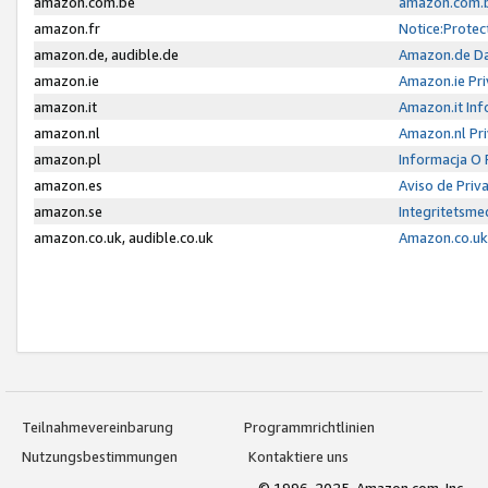
amazon.com.be
amazon.com.b
amazon.fr
Notice:Protec
amazon.de, audible.de
Amazon.de Da
amazon.ie
Amazon.ie Pri
amazon.it
Amazon.it Inf
amazon.nl
Amazon.nl Pri
amazon.pl
Informacja O
amazon.es
Aviso de Priv
amazon.se
Integritetsm
amazon.co.uk, audible.co.uk
Amazon.co.uk 
Teilnahmevereinbarung
Programmrichtlinien
Nutzungsbestimmungen
Kontaktiere uns