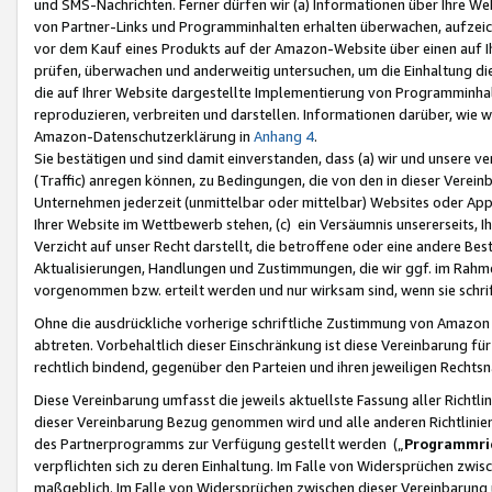
und SMS-Nachrichten. Ferner dürfen wir (a) Informationen über Ihre We
von Partner-Links und Programminhalten erhalten überwachen, aufzei
vor dem Kauf eines Produkts auf der Amazon-Website über einen auf Ih
prüfen, überwachen und anderweitig untersuchen, um die Einhaltung dies
die auf Ihrer Website dargestellte Implementierung von Programminhalt
reproduzieren, verbreiten und darstellen. Informationen darüber, wie w
Amazon-Datenschutzerklärung in
Anhang 4
.
Sie bestätigen und sind damit einverstanden, dass (a) wir und unsere 
(Traffic) anregen können, zu Bedingungen, die von den in dieser Vere
Unternehmen jederzeit (unmittelbar oder mittelbar) Websites oder Appl
Ihrer Website im Wettbewerb stehen, (c) ein Versäumnis unsererseits, I
Verzicht auf unser Recht darstellt, die betroffene oder eine andere B
Aktualisierungen, Handlungen und Zustimmungen, die wir ggf. im Rahme
vorgenommen bzw. erteilt werden und nur wirksam sind, wenn sie schri
Ohne die ausdrückliche vorherige schriftliche Zustimmung von Amazon
abtreten. Vorbehaltlich dieser Einschränkung ist diese Vereinbarung f
rechtlich bindend, gegenüber den Parteien und ihren jeweiligen Rech
Diese Vereinbarung umfasst die jeweils aktuellste Fassung aller Richtli
dieser Vereinbarung Bezug genommen wird und alle anderen Richtlinie
des Partnerprogramms zur Verfügung gestellt werden („
Programmric
verpflichten sich zu deren Einhaltung. Im Falle von Widersprüchen zwi
maßgeblich. Im Falle von Widersprüchen zwischen dieser Vereinbarun