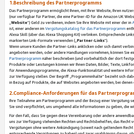
1.Beschreibung des Partnerprogramms
Das Partnerprogramm ermöglicht Ihnen, mit Ihrer Website, Ihren nutzer
(nur verfügbar für Partner, die eine Partner-ID für die Amazon UK We
„
Website
“) Geld zu verdienen, indem Sie Ihre Website mit einer der in
ist, einer anderen im
Vergütungskatalog für das Partnerprogramm
enth
Alexa Skill (über das Alexa Shopping Kit) verlinken. Entsprechende Lin
markierten Link-Formate verwenden („
Partner-Links
“).
Wenn unsere Kunden die Partner-Links anklicken oder sich damit verbi
angeboten werden, oder andere Handlungen vornehmen, können Sie eine
Partnerprogramm
näher beschrieben (und vorbehaltlich der dort festg
Produkte oder Leistungen können wir Ihnen Daten, Bilder, Texte, Linkfo
für Anwendungsprogramme, die Alexa-Funktionalität und weitere Inf
zur Verfügung stellen. Der Begriff „Programminhalte“ bezieht sich dabe
in Bezug auf Produkte, die auf Websites angeboten werden, bei denen 
2.Compliance-Anforderungen für das Partnerprog
Ihre Teilnahme am Partnerprogramm und der Bezug einer Vergütung setz
Sie sind verpflichtet, uns umgehend alle Informationen zu geben, die w
Für den Fall, dass Sie gegen diese Vereinbarung oder andere anwendba
uns zur Verfügung stehenden Rechten und Rechtsbehelfen, das Recht vo
Vergütungen ohne weitere Ankündigung (soweit nach geltendem Recht z
entsprechende Vergütungen zu haben) und zwar unabhängig davon, ob 