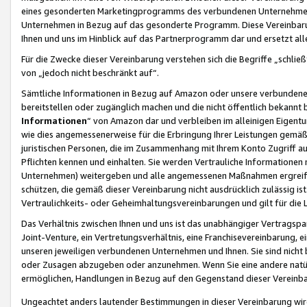
eines gesonderten Marketingprogramms des verbundenen Unternehmens
Unternehmen in Bezug auf das gesonderte Programm. Diese Vereinbarung
Ihnen und uns im Hinblick auf das Partnerprogramm dar und ersetzt al
Für die Zwecke dieser Vereinbarung verstehen sich die Begriffe „schließ
von „jedoch nicht beschränkt auf“.
Sämtliche Informationen in Bezug auf Amazon oder unsere verbunde
bereitstellen oder zugänglich machen und die nicht öffentlich bekannt bz
Informationen
“ von Amazon dar und verbleiben im alleinigen Eigent
wie dies angemessenerweise für die Erbringung Ihrer Leistungen gemäß d
juristischen Personen, die im Zusammenhang mit Ihrem Konto Zugriff au
Pflichten kennen und einhalten. Sie werden Vertrauliche Informationen 
Unternehmen) weitergeben und alle angemessenen Maßnahmen ergreifen
schützen, die gemäß dieser Vereinbarung nicht ausdrücklich zulässig is
Vertraulichkeits- oder Geheimhaltungsvereinbarungen und gilt für die
Das Verhältnis zwischen Ihnen und uns ist das unabhängiger Vertragspa
Joint-Venture, ein Vertretungsverhältnis, eine Franchisevereinbarung, 
unseren jeweiligen verbundenen Unternehmen und Ihnen. Sie sind ni
oder Zusagen abzugeben oder anzunehmen. Wenn Sie eine andere natürli
ermöglichen, Handlungen in Bezug auf den Gegenstand dieser Vereinbar
Ungeachtet anders lautender Bestimmungen in dieser Vereinbarung wird