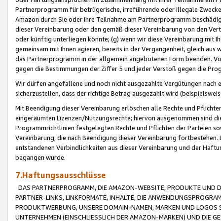
Partnerprogramm für betrügerische, irreführende oder illegale Zwecke
Amazon durch Sie oder Ihre Teilnahme am Partnerprogramm beschädig
dieser Vereinbarung oder den gemäß dieser Vereinbarung von den Vertr
oder künftig unterliegen könnte; (g) wenn wir diese Vereinbarung mit I
gemeinsam mit Ihnen agieren, bereits in der Vergangenheit, gleich aus
das Partnerprogramm in der allgemein angebotenen Form beenden. Vors
gegen die Bestimmungen der Ziffer 5 und jeder Verstoß gegen die Prog
Wir dürfen angefallene und noch nicht ausgezahlte Vergütungen nach 
sicherzustellen, dass der richtige Betrag ausgezahlt wird (beispielsw
Mit Beendigung dieser Vereinbarung erlöschen alle Rechte und Pflichte
eingeräumten Lizenzen/Nutzungsrechte; hiervon ausgenommen sind die in 
Programmrichtlinien festgelegten Rechte und Pflichten der Parteien sow
Vereinbarung, die nach Beendigung dieser Vereinbarung fortbestehen. D
entstandenen Verbindlichkeiten aus dieser Vereinbarung und der Haft
begangen wurde.
7.Haftungsausschlüsse
DAS PARTNERPROGRAMM, DIE AMAZON-WEBSITE, PRODUKTE UND DI
PARTNER-LINKS, LINKFORMATE, INHALTE, DIE ANWENDUNGSPROGR
PRODUKTWERBUNG, UNSERE DOMAIN-NAMEN, MARKEN UND LOGOS S
UNTERNEHMEN (EINSCHLIESSLICH DER AMAZON-MARKEN) UND DIE GE