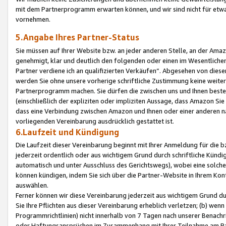
mit dem Partnerprogramm erwarten können, und wir sind nicht für etwa
vornehmen.
5.Angabe Ihres Partner-Status
Sie müssen auf Ihrer Website bzw. an jeder anderen Stelle, an der Am
genehmigt, klar und deutlich den folgenden oder einen im Wesentlichen
Partner verdiene ich an qualifizierten Verkäufen“. Abgesehen von die
werden Sie ohne unsere vorherige schriftliche Zustimmung keine weite
Partnerprogramm machen. Sie dürfen die zwischen uns und Ihnen best
(einschließlich der expliziten oder impliziten Aussage, dass Amazon Si
dass eine Verbindung zwischen Amazon und Ihnen oder einer anderen natü
vorliegenden Vereinbarung ausdrücklich gestattet ist.
6.Laufzeit und Kündigung
Die Laufzeit dieser Vereinbarung beginnt mit Ihrer Anmeldung für die 
jederzeit ordentlich oder aus wichtigem Grund durch schriftliche Kündi
automatisch und unter Ausschluss des Gerichtswegs), wobei eine solch
können kündigen, indem Sie sich über die Partner-Website in Ihrem Ko
auswählen.
Ferner können wir diese Vereinbarung jederzeit aus wichtigem Grund dur
Sie Ihre Pflichten aus dieser Vereinbarung erheblich verletzen; (b) wen
Programmrichtlinien) nicht innerhalb von 7 Tagen nach unserer Benachr
oder Haftungsansprüchen im Zusammenhang mit Ihrer Teilnahme am Pa