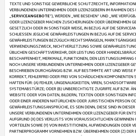
TEXTE UND SONSTIGE GEWERBLICHE SCHUTZRECHTE, INFORMATIONE
VERBUNDENEN UNTERNEHMEN ODER LIZENZGEBERN IM RAHMEN DES
„
SERVICEANGEBOTE
“), WERDEN „WIE BESEHEN“ UND „WIE VERFÜ
ODER LIZENZGEBER MACHEN ZUSICHERUNGEN ODER ÜBERNEHMEN GEW
GESETZLICH ODER IN SONSTIGER WEISE, IN BEZUG AUF DIE SERVI
SCHLIESSEN JEGLICHE GEWÄHRLEISTUNGEN IN BEZUG AUF DIE SERVI
GEWÄHRLEISTUNGEN BEZÜGLICH RECHTSMÄNGELN, MARKTGÄNGIGKEIT
VERWENDUNGSZWECK, NICHTVERLETZUNG SOWIE GEWÄHRLEISTUNGEN 
ÜBLICHEN GESCHÄFTSVERKEHR, DER LEISTUNG ODER HANDELSBRÄUCH
BESCHAFFENHEIT, MERKMALE, FUNKTIONEN, DEN LEISTUNGSUMFANG 
NOCH UNSERE VERBUNDENEN UNTERNEHMEN ODER LIZENZGEBER GEWÄ
BESCHRIEBEN DURCHGÄNGIG BZW. AUF BESTIMMTE ART UND WEISE
KORREKT, FEHLERFREI ODER FREI VON SCHÄDLICHEN KOMPONENTEN
HAFTEN FÜR: (A) FEHLER, UNGENAUIGKEITEN, VIREN, SCHADSOFTW
SYSTEMABSTÜRZE; ODER (B) UNBERECHTIGTE ZUGRIFFE AUF BZW. 
WEBSITE ODER VON DATEN, BILDERN, TEXTEN ODER SONSTIGEN INF
ODER EINER ANDEREN NATÜRLICHEN ODER JURISTISCHEN PERSON OD
GEWÄHRLEISTUNGSANSPRÜCHE, ES SEIN DENN, DIESE SIND IN DIES
UNSERE VERBUNDENEN UNTERNEHMEN ODER LIZENZGEBER FÜR EN
AUFGRUND (X) DES VERLUSTS VON VORAUSSICHTLICHEN GEWINNEN
VORTEILEN SOWIE (Y) VON INVESTITIONEN, AUFWENDUNGEN ODER VE
PARTNERPROGRAMM VORNEHMEN BZW. ÜBERNEHMEN ODER (Z) DER 