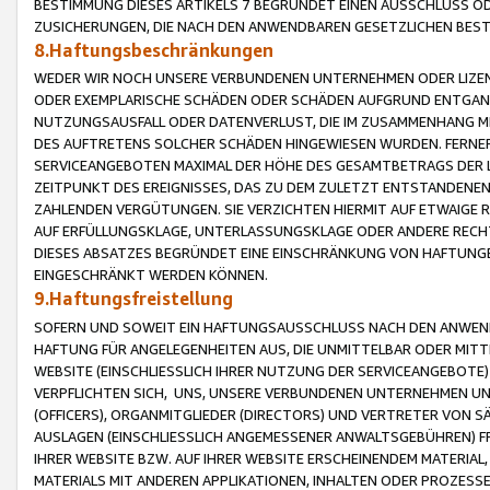
BESTIMMUNG DIESES ARTIKELS 7 BEGRÜNDET EINEN AUSSCHLUSS 
ZUSICHERUNGEN, DIE NACH DEN ANWENDBAREN GESETZLICHEN BE
8.Haftungsbeschränkungen
WEDER WIR NOCH UNSERE VERBUNDENEN UNTERNEHMEN ODER LIZEN
ODER EXEMPLARISCHE SCHÄDEN ODER SCHÄDEN AUFGRUND ENTGANG
NUTZUNGSAUSFALL ODER DATENVERLUST, DIE IM ZUSAMMENHANG MI
DES AUFTRETENS SOLCHER SCHÄDEN HINGEWIESEN WURDEN. FERN
SERVICEANGEBOTEN MAXIMAL DER HÖHE DES GESAMTBETRAGS DER 
ZEITPUNKT DES EREIGNISSES, DAS ZU DEM ZULETZT ENTSTANDENE
ZAHLENDEN VERGÜTUNGEN. SIE VERZICHTEN HIERMIT AUF ETWAIGE 
AUF ERFÜLLUNGSKLAGE, UNTERLASSUNGSKLAGE ODER ANDERE RECHT
DIESES ABSATZES BEGRÜNDET EINE EINSCHRÄNKUNG VON HAFTUNG
EINGESCHRÄNKT WERDEN KÖNNEN.
9.Haftungsfreistellung
SOFERN UND SOWEIT EIN HAFTUNGSAUSSCHLUSS NACH DEN ANWENDB
HAFTUNG FÜR ANGELEGENHEITEN AUS, DIE UNMITTELBAR ODER MITT
WEBSITE (EINSCHLIESSLICH IHRER NUTZUNG DER SERVICEANGEBOTE)
VERPFLICHTEN SICH, UNS, UNSERE VERBUNDENEN UNTERNEHMEN UN
(OFFICERS), ORGANMITGLIEDER (DIRECTORS) UND VERTRETER VON 
AUSLAGEN (EINSCHLIESSLICH ANGEMESSENER ANWALTSGEBÜHREN) FR
IHRER WEBSITE BZW. AUF IHRER WEBSITE ERSCHEINENDEM MATERIAL
MATERIALS MIT ANDEREN APPLIKATIONEN, INHALTEN ODER PROZESSE