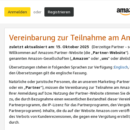
Anmelden
Registrieren
oder
Vereinbarung zur Teilnahme am 
zuletzt aktualisiert am
:
15. Oktober 2025
(Derzeitige Partner - 
Willkommen auf Amazons Partner-Website (die „
Partner-Website
“)
genannten Amazon-Gesellschaften („
Amazon
“ oder „
uns
“ oder ähnli
Übersetzungen stehen in folgenden Sprachen zur Verfügung :
Englisch
,
den Übersetzungen gilt die englische Fassung.
Natürliche oder juristische Personen, die an unserem Marketing-Partn
oder ein „
Partner
“), müssen die Vereinbarung zur Teilnahme am Ama
Ihrer Anmeldung auf bzw. Nutzung der Partner-Website stimmen Sie die
zu, die durch Bezugnahme einen wesentlichen Bestandteil dieser Verei
Partnerprogramm, die IP-Lizenz für das Partnerprogramm, den Vergütu
Partnerprogramm). Inhalte, die du auf der Website Amazon.com veröffe
des Verbots von Kundenrezensionen, die gegen eine Vergütung erstellt, 
durch.