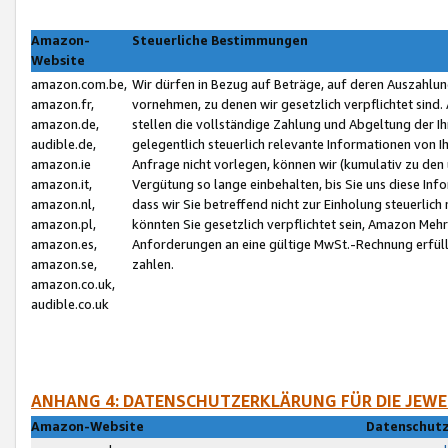
Amazon-
Steuerliche Bestimmungen
Website
amazon.com.be,
Wir dürfen in Bezug auf Beträge, auf deren Auszahlun
amazon.fr,
vornehmen, zu denen wir gesetzlich verpflichtet sind
amazon.de,
stellen die vollständige Zahlung und Abgeltung der 
audible.de,
gelegentlich steuerlich relevante Informationen von I
amazon.ie
Anfrage nicht vorlegen, können wir (kumulativ zu de
amazon.it,
Vergütung so lange einbehalten, bis Sie uns diese Inf
amazon.nl,
dass wir Sie betreffend nicht zur Einholung steuerlich 
amazon.pl,
könnten Sie gesetzlich verpflichtet sein, Amazon Meh
amazon.es,
Anforderungen an eine gültige MwSt.-Rechnung erfüllt
amazon.se,
zahlen.
amazon.co.uk,
audible.co.uk
ANHANG 4: DATENSCHUTZERKLÄRUNG FÜR DIE JEWE
Amazon-Website
Datenschutz