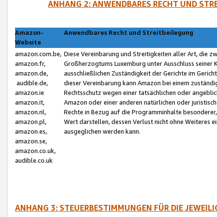
ANHANG 2: ANWENDBARES RECHT UND STRE
Amazon-
Anwendbares Recht und Streitbeilegung
Website
amazon.com.be,
Diese Vereinbarung und Streitigkeiten aller Art, die 
amazon.fr,
Großherzogtums Luxemburg unter Ausschluss seiner Kol
amazon.de,
ausschließlichen Zuständigkeit der Gerichte im Geri
audible.de,
dieser Vereinbarung kann Amazon bei einem zuständig
amazon.ie
Rechtsschutz wegen einer tatsächlichen oder angebli
amazon.it,
Amazon oder einer anderen natürlichen oder juristisc
amazon.nl,
Rechte in Bezug auf die Programminhalte besonderer,
amazon.pl,
Wert darstellen, dessen Verlust nicht ohne Weiteres e
amazon.es,
ausgeglichen werden kann.
amazon.se,
amazon.co.uk,
audible.co.uk
ANHANG 3: STEUERBESTIMMUNGEN FÜR DIE JEWEIL