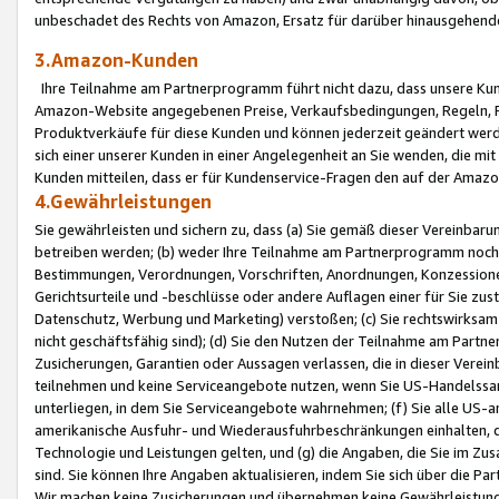
unbeschadet des Rechts von Amazon, Ersatz für darüber hinausgehen
3.Amazon-Kunden
Ihre Teilnahme am Partnerprogramm führt nicht dazu, dass unsere Kun
Amazon-Website angegebenen Preise, Verkaufsbedingungen, Regeln, Ri
Produktverkäufe für diese Kunden und können jederzeit geändert werde
sich einer unserer Kunden in einer Angelegenheit an Sie wenden, die 
Kunden mitteilen, dass er für Kundenservice-Fragen den auf der Ama
4.Gewährleistungen
Sie gewährleisten und sichern zu, dass (a) Sie gemäß dieser Vereinba
betreiben werden; (b) weder Ihre Teilnahme am Partnerprogramm noch d
Bestimmungen, Verordnungen, Vorschriften, Anordnungen, Konzessionen,
Gerichtsurteile und -beschlüsse oder andere Auflagen einer für Sie zu
Datenschutz, Werbung und Marketing) verstoßen; (c) Sie rechtswirksam 
nicht geschäftsfähig sind); (d) Sie den Nutzen der Teilnahme am Partne
Zusicherungen, Garantien oder Aussagen verlassen, die in dieser Verein
teilnehmen und keine Serviceangebote nutzen, wenn Sie US-Handelssa
unterliegen, in dem Sie Serviceangebote wahrnehmen; (f) Sie alle US
amerikanische Ausfuhr- und Wiederausfuhrbeschränkungen einhalten, 
Technologie und Leistungen gelten, und (g) die Angaben, die Sie im 
sind. Sie können Ihre Angaben aktualisieren, indem Sie sich über die 
Wir machen keine Zusicherungen und übernehmen keine Gewährleistun