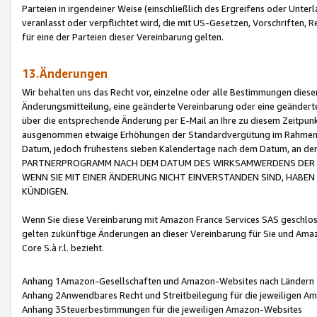
Parteien in irgendeiner Weise (einschließlich des Ergreifens oder Unt
veranlasst oder verpflichtet wird, die mit US-Gesetzen, Vorschriften,
für eine der Parteien dieser Vereinbarung gelten.
13.Änderungen
Wir behalten uns das Recht vor, einzelne oder alle Bestimmungen diese
Änderungsmitteilung, eine geänderte Vereinbarung oder eine geänderte 
über die entsprechende Änderung per E-Mail an Ihre zu diesem Zeitpun
ausgenommen etwaige Erhöhungen der Standardvergütung im Rahmen
Datum, jedoch frühestens sieben Kalendertage nach dem Datum, an de
PARTNERPROGRAMM NACH DEM DATUM DES WIRKSAMWERDENS DER Ä
WENN SIE MIT EINER ÄNDERUNG NICHT EINVERSTANDEN SIND, HABEN S
KÜNDIGEN.
Wenn Sie diese Vereinbarung mit Amazon France Services SAS geschlo
gelten zukünftige Änderungen an dieser Vereinbarung für Sie und Ama
Core S.à r.l. bezieht.
Anhang 1Amazon-Gesellschaften und Amazon-Websites nach Ländern
Anhang 2Anwendbares Recht und Streitbeilegung für die jeweiligen 
Anhang 3Steuerbestimmungen für die jeweiligen Amazon-Websites