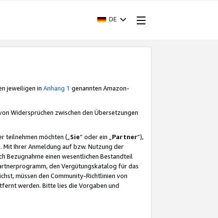
DE
en jeweiligen in
Anhang 1
genannten Amazon-
e von Widersprüchen zwischen den Übersetzungen
er teilnehmen möchten („
Sie
“ oder ein „
Partner
“),
. Mit Ihrer Anmeldung auf bzw. Nutzung der
durch Bezugnahme einen wesentlichen Bestandteil
 Partnerprogramm, den Vergütungskatalog für das
ichst, müssen den Community-Richtlinien von
fernt werden. Bitte lies die Vorgaben und