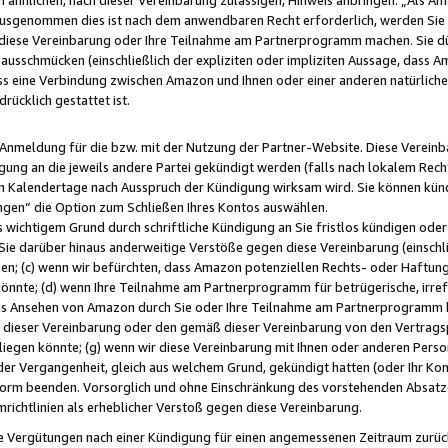
usgenommen dies ist nach dem anwendbaren Recht erforderlich, werden Sie 
f diese Vereinbarung oder Ihre Teilnahme am Partnerprogramm machen. Sie d
usschmücken (einschließlich der expliziten oder impliziten Aussage, dass A
 eine Verbindung zwischen Amazon und Ihnen oder einer anderen natürlichen 
rücklich gestattet ist.
r Anmeldung für die bzw. mit der Nutzung der Partner-Website. Diese Vereinb
gung an die jeweils andere Partei gekündigt werden (falls nach lokalem Rech
n Kalendertage nach Ausspruch der Kündigung wirksam wird. Sie können kündi
ngen“ die Option zum Schließen Ihres Kontos auswählen.
 wichtigem Grund durch schriftliche Kündigung an Sie fristlos kündigen oder I
 Sie darüber hinaus anderweitige Verstöße gegen diese Vereinbarung (einschli
ben; (c) wenn wir befürchten, dass Amazon potenziellen Rechts- oder Haftu
nnte; (d) wenn Ihre Teilnahme am Partnerprogramm für betrügerische, irref
das Ansehen von Amazon durch Sie oder Ihre Teilnahme am Partnerprogramm b
ieser Vereinbarung oder den gemäß dieser Vereinbarung von den Vertragspa
liegen könnte; (g) wenn wir diese Vereinbarung mit Ihnen oder anderen Perso
 der Vergangenheit, gleich aus welchem Grund, gekündigt hatten (oder Ihr Ko
rm beenden. Vorsorglich und ohne Einschränkung des vorstehenden Absatzes
richtlinien als erheblicher Verstoß gegen diese Vereinbarung.
e Vergütungen nach einer Kündigung für einen angemessenen Zeitraum zurückb