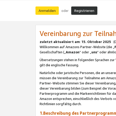
Anmelden
Registrieren
oder
Vereinbarung zur Teil
zuletzt aktualisiert am
:
15. Oktober 2025
(De
Willkommen auf Amazons Partner-Website (die „
Gesellschaften („
Amazon
“ oder „
uns
“ oder ähnl
Übersetzungen stehen in folgenden Sprachen zur 
gilt die englische Fassung.
Natürliche oder juristische Personen, die an uns
müssen die Vereinbarung zur Teilnahme am Amaz
Partner-Website stimmen Sie dieser Vereinbarung,
dieser Vereinbarung bilden (zum Beispiel die Vo
Partnerprogramm und die Markenrichtlinien für da
Amazon entsprechen, einschließlich des Verbots vo
Richtlinien sorgfältig durch.
1.Beschreibung des Partnerprogra