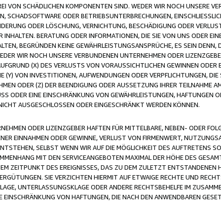
FREI VON SCHÄDLICHEN KOMPONENTEN SIND. WEDER WIR NOCH UNSERE 
VIREN, SCHADSOFTWARE ODER BETRIEBSUNTERBRECHUNGEN, EINSCHLIESSL
ÄNDERUNG ODER LÖSCHUNG, VERNICHTUNG, BESCHÄDIGUNG ODER VERLUST 
INHALTEN. BERATUNG ODER INFORMATIONEN, DIE SIE VON UNS ODER EIN
LTEN, BEGRÜNDEN KEINE GEWÄHRLEISTUNGSANSPRÜCHE, ES SEIN DENN, DI
WEDER WIR NOCH UNSERE VERBUNDENEN UNTERNEHMEN ODER LIZENZGEBE
FGRUND (X) DES VERLUSTS VON VORAUSSICHTLICHEN GEWINNEN ODER 
 (Y) VON INVESTITIONEN, AUFWENDUNGEN ODER VERPFLICHTUNGEN, DIE 
EN ODER (Z) DER BEENDIGUNG ODER AUSSETZUNG IHRER TEILNAHME A
LUSS ODER EINE EINSCHRÄNKUNG VON GEWÄHRLEISTUNGEN, HAFTUNGEN O
NICHT AUSGESCHLOSSEN ODER EINGESCHRÄNKT WERDEN KÖNNEN.
EHMEN ODER LIZENZGEBER HAFTEN FÜR MITTELBARE, NEBEN- ODER FOL
R EINNAHMEN ODER GEWINNE, VERLUST VON FIRMENWERT, NUTZUNGSAU
TSTEHEN, SELBST WENN WIR AUF DIE MÖGLICHKEIT DES AUFTRETENS S
MENHANG MIT DEN SERVICEANGEBOTEN MAXIMAL DER HÖHE DES GESAMT
M ZEITPUNKT DES EREIGNISSES, DAS ZU DEM ZULETZT ENTSTANDENEN 
ERGÜTUNGEN. SIE VERZICHTEN HIERMIT AUF ETWAIGE RECHTE UND RECHT
KLAGE, UNTERLASSUNGSKLAGE ODER ANDERE RECHTSBEHELFE IM ZUSAMME
NE EINSCHRÄNKUNG VON HAFTUNGEN, DIE NACH DEN ANWENDBAREN GESE