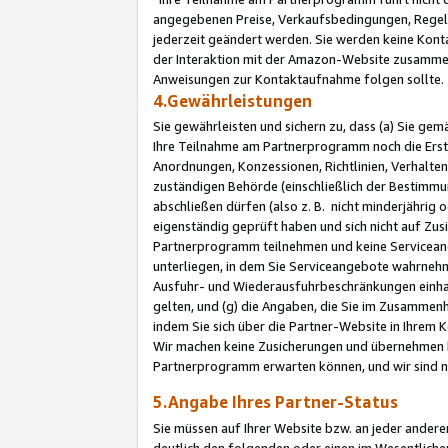
angegebenen Preise, Verkaufsbedingungen, Regeln
jederzeit geändert werden. Sie werden keine Konta
der Interaktion mit der Amazon-Website zusamme
Anweisungen zur Kontaktaufnahme folgen sollte.
4.Gewährleistungen
Sie gewährleisten und sichern zu, dass (a) Sie g
Ihre Teilnahme am Partnerprogramm noch die Erst
Anordnungen, Konzessionen, Richtlinien, Verhalten
zuständigen Behörde (einschließlich der Bestimmu
abschließen dürfen (also z. B. nicht minderjährig
eigenständig geprüft haben und sich nicht auf Zusi
Partnerprogramm teilnehmen und keine Servicean
unterliegen, in dem Sie Serviceangebote wahrneh
Ausfuhr- und Wiederausfuhrbeschränkungen einhal
gelten, und (g) die Angaben, die Sie im Zusammen
indem Sie sich über die Partner-Website in Ihrem
Wir machen keine Zusicherungen und übernehmen 
Partnerprogramm erwarten können, und wir sind n
5.Angabe Ihres Partner-Status
Sie müssen auf Ihrer Website bzw. an jeder ander
deutlich den folgenden oder einen im Wesentlichen