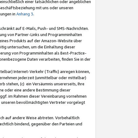
nschließlich einer tatsächlichen oder angeblichen
Geschäftsbeziehung mit uns oder unseren
mungen in
Anhang 3
.
schränkt auf E-Mails, Push- und SMS-Nachrichten.
ellung von Partner-Links und Programminhalten
 eines Produkts auf der Amazon-Website über
tig untersuchen, um die Einhaltung dieser
ntierung von Programminhalten als Best-Practice-
sonenbezogene Daten verarbeiten, finden Sie in der
telbar) Internet-Verkehr (Traffic) anregen können,
rnehmen jederzeit (unmittelbar oder mittelbar)
b stehen, (c) ein Versäumnis unsererseits, Ihre
fene oder eine andere Bestimmung dieser
r ggf. im Rahmen dieser Vereinbarung vornehmen
ch unseren bevollmächtigten Vertreter vorgelegt
ch auf andere Weise abtreten. Vorbehaltlich
rechtlich bindend, gegenüber den Parteien und