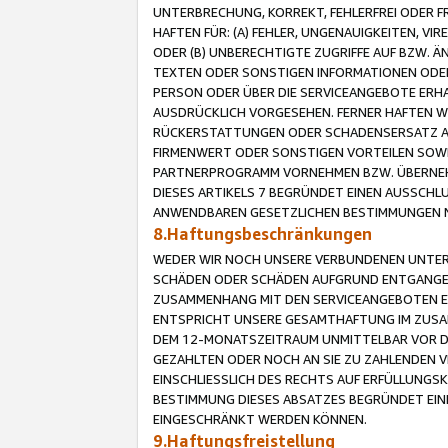
UNTERBRECHUNG, KORREKT, FEHLERFREI ODER 
HAFTEN FÜR: (A) FEHLER, UNGENAUIGKEITEN, 
ODER (B) UNBERECHTIGTE ZUGRIFFE AUF BZW. 
TEXTEN ODER SONSTIGEN INFORMATIONEN ODER 
PERSON ODER ÜBER DIE SERVICEANGEBOTE ERHA
AUSDRÜCKLICH VORGESEHEN. FERNER HAFTEN 
RÜCKERSTATTUNGEN ODER SCHADENSERSATZ AU
FIRMENWERT ODER SONSTIGEN VORTEILEN SOWIE
PARTNERPROGRAMM VORNEHMEN BZW. ÜBERNEHM
DIESES ARTIKELS 7 BEGRÜNDET EINEN AUSSCH
ANWENDBAREN GESETZLICHEN BESTIMMUNGEN 
8.Haftungsbeschränkungen
WEDER WIR NOCH UNSERE VERBUNDENEN UNTERN
SCHÄDEN ODER SCHÄDEN AUFGRUND ENTGANGENE
ZUSAMMENHANG MIT DEN SERVICEANGEBOTEN EN
ENTSPRICHT UNSERE GESAMTHAFTUNG IM ZUSAM
DEM 12-MONATSZEITRAUM UNMITTELBAR VOR DE
GEZAHLTEN ODER NOCH AN SIE ZU ZAHLENDEN V
EINSCHLIESSLICH DES RECHTS AUF ERFÜLLUNGS
BESTIMMUNG DIESES ABSATZES BEGRÜNDET EI
EINGESCHRÄNKT WERDEN KÖNNEN.
9.Haftungsfreistellung