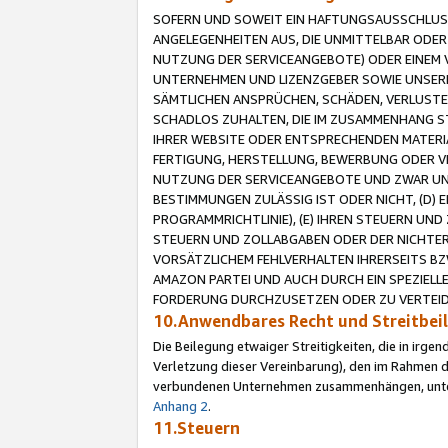
SOFERN UND SOWEIT EIN HAFTUNGSAUSSCHLUSS
ANGELEGENHEITEN AUS, DIE UNMITTELBAR ODER 
NUTZUNG DER SERVICEANGEBOTE) ODER EINEM V
UNTERNEHMEN UND LIZENZGEBER SOWIE UNSERE 
SÄMTLICHEN ANSPRÜCHEN, SCHÄDEN, VERLUSTE
SCHADLOS ZUHALTEN, DIE IM ZUSAMMENHANG STE
IHRER WEBSITE ODER ENTSPRECHENDEN MATERIA
FERTIGUNG, HERSTELLUNG, BEWERBUNG ODER VE
NUTZUNG DER SERVICEANGEBOTE UND ZWAR UN
BESTIMMUNGEN ZULÄSSIG IST ODER NICHT, (D) 
PROGRAMMRICHTLINIE), (E) IHREN STEUERN UN
STEUERN UND ZOLLABGABEN ODER DER NICHTER
VORSÄTZLICHEM FEHLVERHALTEN IHRERSEITS BZ
AMAZON PARTEI UND AUCH DURCH EIN SPEZIELL
FORDERUNG DURCHZUSETZEN ODER ZU VERTEIDI
10.Anwendbares Recht und Streitbe
Die Beilegung etwaiger Streitigkeiten, die in irg
Verletzung dieser Vereinbarung), den im Rahmen d
verbundenen Unternehmen zusammenhängen, unterl
Anhang 2
.
11.Steuern