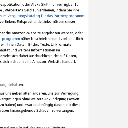
eapplikation oder Alexa Skill (nur verfügbar für
e „
Website
“) Geld zu verdienen, indem Sie Ihre
en im
Vergütungskatalog für das Partnerprogramm
t) verlinken. Entsprechende Links müssen dieser
e über die Amazon-Website angeboten werden, oder
nerprogramm
näher beschrieben (und vorbehaltlich
ir Ihnen Daten, Bilder, Texte, Linkformate,
alität und weitere Informationen im
zieht sich dabei ausdrücklich nicht auf Daten,
es sich nicht um eine Amazon-Website handelt.
rung einhalten.
ir uns neben allen anderen, uns zur Verfügung
n Vergütungen ohne weitere Ankündigung (soweit
 zu haben) und zwar unabhängig davon, ob diese
darüber hinausgehende Schäden zu verlangen.
on gelten alle auf der Amazon-Website