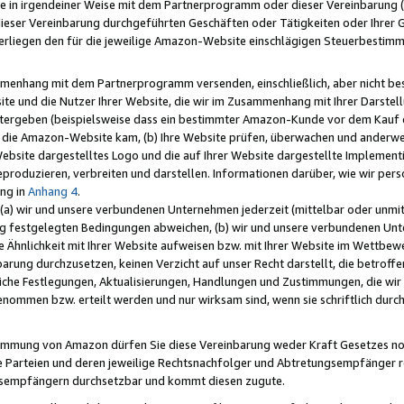
e in irgendeiner Weise mit dem Partnerprogramm oder dieser Vereinbarung (ei
ieser Vereinbarung durchgeführten Geschäften oder Tätigkeiten oder Ihrer 
liegen den für die jeweilige Amazon-Website einschlägigen Steuerbestim
mmenhang mit dem Partnerprogramm versenden, einschließlich, aber nicht be
site und die Nutzer Ihrer Website, die wir im Zusammenhang mit Ihrer Darst
itergeben (beispielsweise dass ein bestimmter Amazon-Kunde vor dem Kauf
uf die Amazon-Website kam, (b) Ihre Website prüfen, überwachen und anderwei
r Website dargestelltes Logo und die auf Ihrer Website dargestellte Impleme
reproduzieren, verbreiten und darstellen. Informationen darüber, wie wir per
ng in
Anhang 4
.
 (a) wir und unsere verbundenen Unternehmen jederzeit (mittelbar oder unmit
ng festgelegten Bedingungen abweichen, (b) wir und unsere verbundenen Unte
 Ähnlichkeit mit Ihrer Website aufweisen bzw. mit Ihrer Website im Wettbewer
barung durchzusetzen, keinen Verzicht auf unser Recht darstellt, die betrof
liche Festlegungen, Aktualisierungen, Handlungen und Zustimmungen, die wi
enommen bzw. erteilt werden und nur wirksam sind, wenn sie schriftlich dur
stimmung von Amazon dürfen Sie diese Vereinbarung weder Kraft Gesetzes no
die Parteien und deren jeweilige Rechtsnachfolger und Abtretungsempfänger 
ngsempfängern durchsetzbar und kommt diesen zugute.