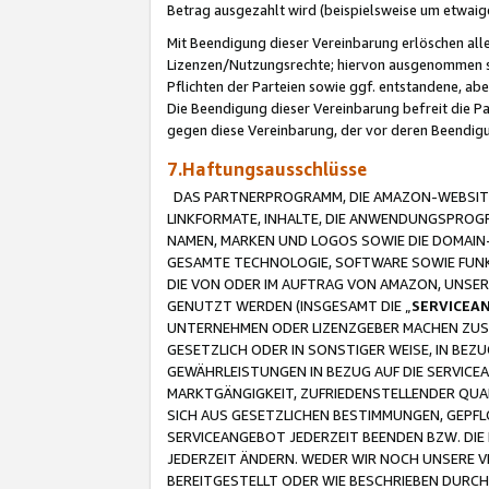
Betrag ausgezahlt wird (beispielsweise um etwai
Mit Beendigung dieser Vereinbarung erlöschen alle
Lizenzen/Nutzungsrechte; hiervon ausgenommen sind
Pflichten der Parteien sowie ggf. entstandene, ab
Die Beendigung dieser Vereinbarung befreit die P
gegen diese Vereinbarung, der vor deren Beendi
7.Haftungsausschlüsse
DAS PARTNERPROGRAMM, DIE AMAZON-WEBSITE,
LINKFORMATE, INHALTE, DIE ANWENDUNGSPRO
NAMEN, MARKEN UND LOGOS SOWIE DIE DOMAIN
GESAMTE TECHNOLOGIE, SOFTWARE SOWIE FUNKT
DIE VON ODER IM AUFTRAG VON AMAZON, UNS
GENUTZT WERDEN (INSGESAMT DIE „
SERVICEA
UNTERNEHMEN ODER LIZENZGEBER MACHEN ZUSI
GESETZLICH ODER IN SONSTIGER WEISE, IN BE
GEWÄHRLEISTUNGEN IN BEZUG AUF DIE SERVICE
MARKTGÄNGIGKEIT, ZUFRIEDENSTELLENDER QUA
SICH AUS GESETZLICHEN BESTIMMUNGEN, GEPFL
SERVICEANGEBOT JEDERZEIT BEENDEN BZW. DIE
JEDERZEIT ÄNDERN. WEDER WIR NOCH UNSERE 
BEREITGESTELLT ODER WIE BESCHRIEBEN DURC