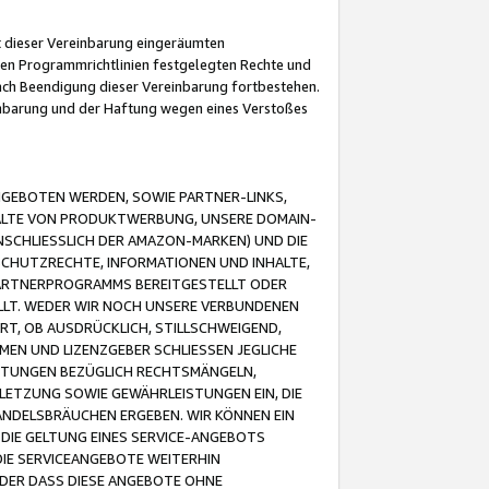
it dieser Vereinbarung eingeräumten
 den Programmrichtlinien festgelegten Rechte und
 nach Beendigung dieser Vereinbarung fortbestehen.
einbarung und der Haftung wegen eines Verstoßes
GEBOTEN WERDEN, SOWIE PARTNER-LINKS,
ALTE VON PRODUKTWERBUNG, UNSERE DOMAIN-
SCHLIESSLICH DER AMAZON-MARKEN) UND DIE
SCHUTZRECHTE, INFORMATIONEN UND INHALTE,
PARTNERPROGRAMMS BEREITGESTELLT ODER
ELLT. WEDER WIR NOCH UNSERE VERBUNDENEN
T, OB AUSDRÜCKLICH, STILLSCHWEIGEND,
MEN UND LIZENZGEBER SCHLIESSEN JEGLICHE
ISTUNGEN BEZÜGLICH RECHTSMÄNGELN,
LETZUNG SOWIE GEWÄHRLEISTUNGEN EIN, DIE
ANDELSBRÄUCHEN ERGEBEN. WIR KÖNNEN EIN
 DIE GELTUNG EINES SERVICE-ANGEBOTS
IE SERVICEANGEBOTE WEITERHIN
ODER DASS DIESE ANGEBOTE OHNE