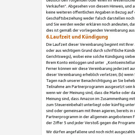
Verkäufen“. Abgesehen von diesem Hinweis, und a
keine weiteren öffentlichen Angaben in Bezug au
Geschäftsbeziehung weder falsch darstellen noch a
und Sie werden weder erklären noch andeuten, dass
dies ist gemäß der vorliegenden Vereinbarung ausd
6.Laufzeit und Kündigung
Die Laufzeit dieser Vereinbarung beginnt mit Ihre
oder aus wichtigem Grund durch schriftliche Kündi
Gerichtswegs), wobei eine solche Kündigung siebe
Ihrem Konto einloggen und unter „Kontoeinstellu
Ferner können wir diese Vereinbarung jederzeit aus
dieser Vereinbarung erheblich verletzen; (b) wenn
Tagen nach unserer Benachrichtigung an Sie behe
Teilnahme am Partnerprogramm ausgesetzt sein kö
wenn wir der Meinung sind, dass die Marke oder 
Meinung sind, dass Amazon im Zusammenhang mit d
zum Steuereinbehalt unterliegt oder künftig unter
sind oder gemeinsam mit Ihnen agieren, bereits in
Partnerprogramm in der allgemein angebotenen Fo
der Ziffer 5 und jeder Verstoß gegen die Programm
Wir dürfen angefallene und noch nicht ausgezahlt