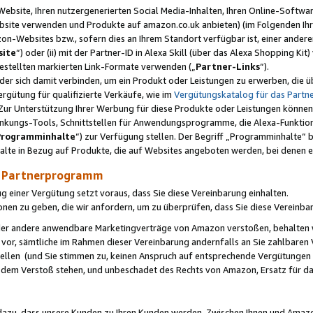
ebsite, Ihren nutzergenerierten Social Media-Inhalten, Ihren Online-Softwar
ebsite verwenden und Produkte auf amazon.co.uk anbieten) (im Folgenden Ihr
-Websites bzw., sofern dies an Ihrem Standort verfügbar ist, einer ander
ite
“) oder (ii) mit der Partner-ID in Alexa Skill (über das Alexa Shopping Ki
estellten markierten Link-Formate verwenden („
Partner-Links
“).
oder sich damit verbinden, um ein Produkt oder Leistungen zu erwerben, di
gütung für qualifizierte Verkäufe, wie im
Vergütungskatalog für das Part
Zur Unterstützung Ihrer Werbung für diese Produkte oder Leistungen können w
linkungs-Tools, Schnittstellen für Anwendungsprogramme, die Alexa-Funktion
Programminhalte
“) zur Verfügung stellen. Der Begriff „Programminhalte“ be
halte in Bezug auf Produkte, die auf Websites angeboten werden, bei denen 
as Partnerprogramm
einer Vergütung setzt voraus, dass Sie diese Vereinbarung einhalten.
ionen zu geben, die wir anfordern, um zu überprüfen, dass Sie diese Vereinba
oder andere anwendbare Marketingverträge von Amazon verstoßen, behalten w
 vor, sämtliche im Rahmen dieser Vereinbarung andernfalls an Sie zahlbare
tellen (und Sie stimmen zu, keinen Anspruch auf entsprechende Vergütungen
 dem Verstoß stehen, und unbeschadet des Rechts von Amazon, Ersatz für 
azu, dass unsere Kunden zu Ihren Kunden werden. Zwischen Ihnen und Amaz