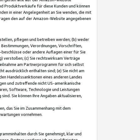
und Produktverkäufe für diese Kunden und können
nden in einer Angelegenheit an Sie wenden, die mit
e-Fragen den auf der Amazon-Website angegebenen
stellen, pflegen und betreiben werden; (b) weder
e Bestimmungen, Verordnungen, Vorschriften,
-beschlüsse oder andere Auflagen einer für Sie
 verstoßen; (c) Sie rechtswirksam Verträge
r Teilnahme am Partnerprogramm für sich selbst
t ausdrücklich enthalten sind; (e) Sie nicht am
den Handelssanktionen eines anderen Landes
gen und zutreffende nicht US-amerikanische
ren, Software, Technologie und Leistungen
sind. Sie können Ihre Angaben aktualisieren,
men, das Sie im Zusammenhang mit dem
 Erwartungen vornehmen.
ogramminhalten durch Sie genehmigt, klar und
zon-Partner verdiene ich an qualifizierten