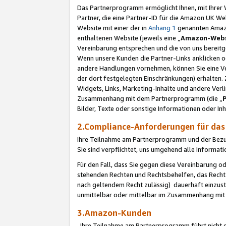
Das Partnerprogramm ermöglicht Ihnen, mit Ihrer W
Partner, die eine Partner-ID für die Amazon UK W
Website mit einer der in
Anhang 1
genannten Amazon
enthaltenen Website (jeweils eine „
Amazon-Webs
Vereinbarung entsprechen und die von uns bereitg
Wenn unsere Kunden die Partner-Links anklicken 
andere Handlungen vornehmen, können Sie eine Ver
der dort festgelegten Einschränkungen) erhalten. 
Widgets, Links, Marketing-Inhalte und andere Ver
Zusammenhang mit dem Partnerprogramm (die „
Bilder, Texte oder sonstige Informationen oder In
2.Compliance-Anforderungen für d
Ihre Teilnahme am Partnerprogramm und der Bezug 
Sie sind verpflichtet, uns umgehend alle Informat
Für den Fall, dass Sie gegen diese Vereinbarung 
stehenden Rechten und Rechtsbehelfen, das Recht
nach geltendem Recht zulässig) dauerhaft einzus
unmittelbar oder mittelbar im Zusammenhang mit
3.Amazon-Kunden
Ihre Teilnahme am Partnerprogramm führt nicht d