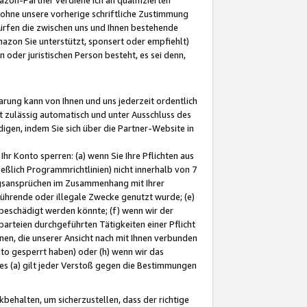
ohne unsere vorherige schriftliche Zustimmung
ürfen die zwischen uns und Ihnen bestehende
mazon Sie unterstützt, sponsert oder empfiehlt)
oder juristischen Person besteht, es sei denn,
arung kann von Ihnen und uns jederzeit ordentlich
t zulässig automatisch und unter Ausschluss des
gen, indem Sie sich über die Partner-Website in
hr Konto sperren: (a) wenn Sie Ihre Pflichten aus
eßlich Programmrichtlinien) nicht innerhalb von 7
ngsansprüchen im Zusammenhang mit Ihrer
ührende oder illegale Zwecke genutzt wurde; (e)
eschädigt werden könnte; (f) wenn wir der
rteien durchgeführten Tätigkeiten einer Pflicht
nen, die unserer Ansicht nach mit Ihnen verbunden
nto gesperrt haben) oder (h) wenn wir das
 (a) gilt jeder Verstoß gegen die Bestimmungen
ehalten, um sicherzustellen, dass der richtige