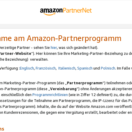
nahme am Amazon-Partnerprogramm
rzeitige Partner - sehen Sie
hier
, was sich geändert hat).
Partner-Website
“). Hier können Sie Ihre Marketing-Partner-Beziehung zu d
iche Bezeichnung) verwalten.
Verfügung :
Englisch
,
Französisch
,
Italienisch
,
Spanisch
und
Polnisch
. Im Fall
erem Marketing-Partner-Programm (das „
Partnerprogramm
“) teilnehmen od
on-Partnerprogramm (diese „
Vereinbarung
“) ohne Änderungen akzeptieren
 einschließlich den
Programmrichtlinien
(wie in Ziffer 12 definiert) zu, die 
raussetzungen für die Teilnahme am Partnerprogramm, die IP-Lizenz für das
s Partnerprogramm). Inhalte, die du auf der Website Amazon.com veröffentl
n Kundenrezensionen, die gegen eine Vergütung erstellt, bearbeitet oder ent
mms