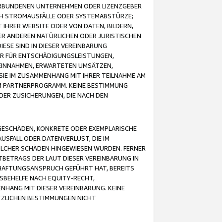
VERBUNDENEN UNTERNEHMEN ODER LIZENZGEBER
ICH STROMAUSFÄLLE ODER SYSTEMABSTÜRZE;
IHRER WEBSITE ODER VON DATEN, BILDERN,
ER ANDEREN NATÜRLICHEN ODER JURISTISCHEN
ESE SIND IN DIESER VEREINBARUNG
R FÜR ENTSCHÄDIGUNGSLEISTUNGEN,
EINNAHMEN, ERWARTETEN UMSÄTZEN,
SIE IM ZUSAMMENHANG MIT IHRER TEILNAHME AM
M PARTNERPROGRAMM. KEINE BESTIMMUNG
DER ZUSICHERUNGEN, DIE NACH DEN
GESCHÄDEN, KONKRETE ODER EXEMPLARISCHE
SFALL ODER DATENVERLUST, DIE IM
OLCHER SCHÄDEN HINGEWIESEN WURDEN. FERNER
BETRAGS DER LAUT DIESER VEREINBARUNG IN
HAFTUNGSANSPRUCH GEFÜHRT HAT, BEREITS
SBEHELFE NACH EQUITY-RECHT,
NHANG MIT DIESER VEREINBARUNG. KEINE
TZLICHEN BESTIMMUNGEN NICHT