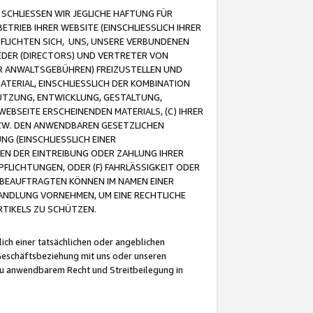
CHLIESSEN WIR JEGLICHE HAFTUNG FÜR
TRIEB IHRER WEBSITE (EINSCHLIESSLICH IHRER
FLICHTEN SICH, UNS, UNSERE VERBUNDENEN
EDER (DIRECTORS) UND VERTRETER VON
R ANWALTSGEBÜHREN) FREIZUSTELLEN UND
ATERIAL, EINSCHLIESSLICH DER KOMBINATION
NUTZUNG, ENTWICKLUNG, GESTALTUNG,
EBSEITE ERSCHEINENDEN MATERIALS, (C) IHRER
ZW. DEN ANWENDBAREN GESETZLICHEN
NG (EINSCHLIESSLICH EINER
BEN DER EINTREIBUNG ODER ZAHLUNG IHRER
LICHTUNGEN, ODER (F) FAHRLÄSSIGKEIT ODER
 BEAUFTRAGTEN KÖNNEN IM NAMEN EINER
HANDLUNG VORNEHMEN, UM EINE RECHTLICHE
TIKELS ZU SCHÜTZEN.
ich einer tatsächlichen oder angeblichen
Geschäftsbeziehung mit uns oder unseren
u anwendbarem Recht und Streitbeilegung in