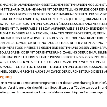
 NACH DEN ANWENDBAREN GESETZLICHEN BESTIMMUNGEN MÖGLICH IST, S
MITTELBAR IM ZUSAMMENHANG MIT DER ERSTELLUNG, PFLEGE ODER DEM BE
ERSTOSS IHRERSEITS GEGEN DIESE VEREINBARUNG STEHEN UND SIE VERP
UND DEREN MITARBEITER, FUNKTIONSTRÄGER (OFFICERS), ORGANMITGLI
N, HAFTUNGEN, KOSTEN UND AUSLAGEN (EINSCHLIESSLICH ANGEMESSENE
HEN MIT (A) IHRER WEBSITE BZW. AUF IHRER WEBSITE ERSCHEINENDEM M
LS MIT ANDEREN APPLIKATIONEN, INHALTEN ODER PROZESSEN, (B) DER 
RMARKTUNG IHRER WEBSITE ODER DES GGF. AUF ODER INNERHALB IHRER W
ABHÄNGIG DAVON, OB DIESE NUTZUNG GEMÄSS DIESER VEREINBARUNG B
EINEM VERSTOSS IHRERSEITS GEGEN EINE BESTIMMUNG DIESER VEREINBARU
D ZOLLABGABEN ODER MIT DER EINTREIBUNG, ZAHLUNG ODER DEM AUSBLEI
FÜLLUNG DER STEUERREGISTRIERUNGSVERPFLICHTUNGEN ODER ZOLLVERPF
W. SEITENS IHRER MITARBEITER ODER AUFTRAGNEHMER. WIR UND UNSERE
ES MANDAT GERICHTLICHE SCHRITTE EINLEITEN UND JEDE PROZESSUALE 
GEN, ODER UM RECHTE AUCH ZUM ZWECK DER DURCHSETZUNG DIESES AR
ilegung
endeiner Weise mit dem Partnerprogramm oder dieser Vereinbarung (einschließl
ieser Vereinbarung durchgeführten Geschäften oder Tätigkeiten oder Ihrer 
iegt den für die jeweilige Amazon-Website einschlägigen Bestimmungen z