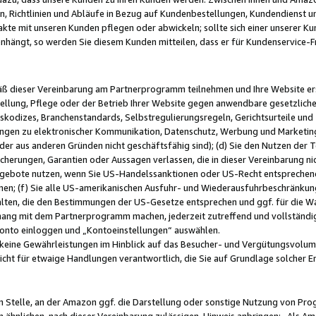
, Richtlinien und Abläufe in Bezug auf Kundenbestellungen, Kundendienst 
kte mit unseren Kunden pflegen oder abwickeln; sollte sich einer unserer Ku
nhängt, so werden Sie diesem Kunden mitteilen, dass er für Kundenservic
emäß dieser Vereinbarung am Partnerprogramm teilnehmen und Ihre Website er
ellung, Pflege oder der Betrieb Ihrer Website gegen anwendbare gesetzlich
skodizes, Branchenstandards, Selbstregulierungsregeln, Gerichtsurteile und 
ngen zu elektronischer Kommunikation, Datenschutz, Werbung und Marketing)
 oder aus anderen Gründen nicht geschäftsfähig sind); (d) Sie den Nutzen de
cherungen, Garantien oder Aussagen verlassen, die in dieser Vereinbarung nich
gebote nutzen, wenn Sie US-Handelssanktionen oder US-Recht entsprechen
men; (f) Sie alle US-amerikanischen Ausfuhr- und Wiederausfuhrbeschränkun
ten, die den Bestimmungen der US-Gesetze entsprechen und ggf. für die Wa
hang mit dem Partnerprogramm machen, jederzeit zutreffend und vollständig 
 Konto einloggen und „Kontoeinstellungen“ auswählen.
keine Gewährleistungen im Hinblick auf das Besucher- und Vergütungsvolu
icht für etwaige Handlungen verantwortlich, die Sie auf Grundlage solcher
en Stelle, an der Amazon ggf. die Darstellung oder sonstige Nutzung von Pr
 ähnlichen, nach dieser Vereinbarung zulässigen, Hinweis anbringen: „Als Ama