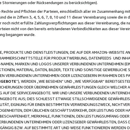
ge Stornierungen oder Rücksendungen zu berücksichtigen).
 Rechte und Pflichten der Parteien, einschließlich aller im Zusammenhang m
 die in Ziffern 3, 4, 5, 6, 7, 8, 10 und 11 dieser Vereinbarung sowie die in
er noch nicht erfüllte Zahlungsverpflichtungen aus dieser Vereinbarung, die
arteien nicht von den bereits entstandenen Verbindlichkeiten aus dieser Ver
gung begangen wurde.
 PRODUKTE UND DIENSTLEISTUNGEN, DIE AUF DER AMAZON-WEBSITE AN
GRAMMIERSCHNITTSTELLE FÜR PRODUKTWERBUNG, DATENFEEDS UND INH
-NAMEN, MARKEN UND LOGOS UNSERER VERBUNDENEN UNTERNEHMEN (EIN
IONEN, MATERIAL, DATEN, BILDER, TEXTE UND SONSTIGE GEWERBLICHE 
EREN VERBUNDENEN UNTERNEHMEN ODER LIZENZGEBERN IM RAHMEN DES 
NGEBOTE
“), WERDEN „WIE BESEHEN“ UND „WIE VERFÜGBAR“ BEREITGEST
CHERUNGEN ODER ÜBERNEHMEN GEWÄHRLEISTUNGEN GLEICH WELCHER AR
ZUG AUF DIE SERVICEANGEBOTE. WIR UND UNSERE VERBUNDENEN UNTERNEH
ANGEBOTE AUS; DIES SCHLIESST ETWAIGE STILLSCHWEIGENDE GEWÄHRLE
LITÄT, EIGNUNG FÜR EINEN BESTIMMTEN VERWENDUNGSZWECK, NICHTVER
OGENHEITEN, DEM ÜBLICHEN GESCHÄFTSVERKEHR, DER LEISTUNG ODER H
 BESCHAFFENHEIT, MERKMALE, FUNKTIONEN, DEN LEISTUNGSUMFANG ODER
VERBUNDENEN UNTERNEHMEN ODER LIZENZGEBER GEWÄHRLEISTEN, DASS D
HGÄNGIG BZW. AUF BESTIMMTE ART UND WEISE FUNKTIONIEREN WERDEN 