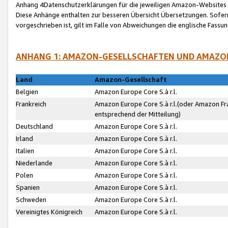
Anhang 4Datenschutzerklärungen für die jeweiligen Amazon-Websites
Diese Anhänge enthalten zur besseren Übersicht Übersetzungen. Sofe
vorgeschrieben ist, gilt im Falle von Abweichungen die englische Fass
ANHANG 1: AMAZON-GESELLSCHAFTEN UND AMAZO
Land
Amazon-Gesellschaft
Belgien
Amazon Europe Core S.à r.l.
Frankreich
Amazon Europe Core S.à r.l.(oder Amazon Fr
entsprechend der Mitteilung)
Deutschland
Amazon Europe Core S.à r.l.
Irland
Amazon Europe Core S.à r.l.
Italien
Amazon Europe Core S.à r.l.
Niederlande
Amazon Europe Core S.à r.l.
Polen
Amazon Europe Core S.à r.l.
Spanien
Amazon Europe Core S.à r.l.
Schweden
Amazon Europe Core S.à r.l.
Vereinigtes Königreich
Amazon Europe Core S.à r.l.