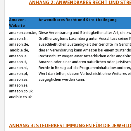
ANHANG 2: ANWENDBARES RECHT UND STRE
Amazon-
Anwendbares Recht und Streitbeilegung
Website
amazon.com.be,
Diese Vereinbarung und Streitigkeiten aller Art, die 
amazon.fr,
Großherzogtums Luxemburg unter Ausschluss seiner Kol
amazon.de,
ausschließlichen Zuständigkeit der Gerichte im Geri
audible.de,
dieser Vereinbarung kann Amazon bei einem zuständig
amazon.ie
Rechtsschutz wegen einer tatsächlichen oder angebli
amazon.it,
Amazon oder einer anderen natürlichen oder juristisc
amazon.nl,
Rechte in Bezug auf die Programminhalte besonderer,
amazon.pl,
Wert darstellen, dessen Verlust nicht ohne Weiteres e
amazon.es,
ausgeglichen werden kann.
amazon.se,
amazon.co.uk,
audible.co.uk
ANHANG 3: STEUERBESTIMMUNGEN FÜR DIE JEWEIL