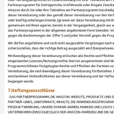
Partnerprogramm für betrügerische, irreführende oder illegale Zwecke
Amazon durch Sie oder Ihre Teilnahme am Partnerprogramm beschädig
dieser Vereinbarung oder den gemäß dieser Vereinbarung von den Vertr
oder künftig unterliegen könnte; (g) wenn wir diese Vereinbarung mit I
gemeinsam mit Ihnen agieren, bereits in der Vergangenheit, gleich aus
das Partnerprogramm in der allgemein angebotenen Form beenden. Vors
gegen die Bestimmungen der Ziffer 5 und jeder Verstoß gegen die Prog
Wir dürfen angefallene und noch nicht ausgezahlte Vergütungen nach 
sicherzustellen, dass der richtige Betrag ausgezahlt wird (beispielsw
Mit Beendigung dieser Vereinbarung erlöschen alle Rechte und Pflichte
eingeräumten Lizenzen/Nutzungsrechte; hiervon ausgenommen sind die in 
Programmrichtlinien festgelegten Rechte und Pflichten der Parteien sow
Vereinbarung, die nach Beendigung dieser Vereinbarung fortbestehen. D
entstandenen Verbindlichkeiten aus dieser Vereinbarung und der Haft
begangen wurde.
7.Haftungsausschlüsse
DAS PARTNERPROGRAMM, DIE AMAZON-WEBSITE, PRODUKTE UND DI
PARTNER-LINKS, LINKFORMATE, INHALTE, DIE ANWENDUNGSPROGR
PRODUKTWERBUNG, UNSERE DOMAIN-NAMEN, MARKEN UND LOGOS S
UNTERNEHMEN (EINSCHLIESSLICH DER AMAZON-MARKEN) UND DIE GE