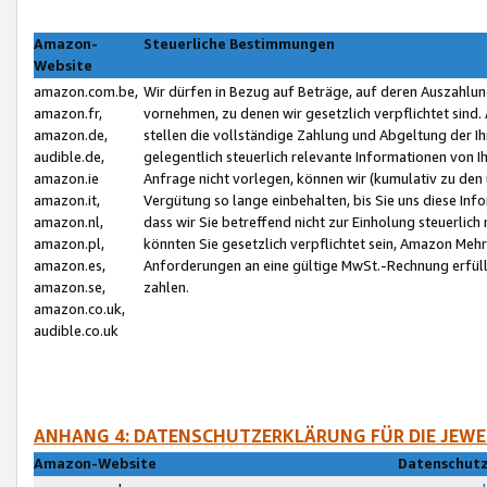
Amazon-
Steuerliche Bestimmungen
Website
amazon.com.be,
Wir dürfen in Bezug auf Beträge, auf deren Auszahlun
amazon.fr,
vornehmen, zu denen wir gesetzlich verpflichtet sind
amazon.de,
stellen die vollständige Zahlung und Abgeltung der 
audible.de,
gelegentlich steuerlich relevante Informationen von I
amazon.ie
Anfrage nicht vorlegen, können wir (kumulativ zu de
amazon.it,
Vergütung so lange einbehalten, bis Sie uns diese Inf
amazon.nl,
dass wir Sie betreffend nicht zur Einholung steuerlich 
amazon.pl,
könnten Sie gesetzlich verpflichtet sein, Amazon Meh
amazon.es,
Anforderungen an eine gültige MwSt.-Rechnung erfüllt
amazon.se,
zahlen.
amazon.co.uk,
audible.co.uk
ANHANG 4: DATENSCHUTZERKLÄRUNG FÜR DIE JEWE
Amazon-Website
Datenschutz