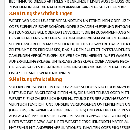
BESTIMMUNG DIESES ARTIKELS 7 BEGRÜNDET EINEN AUSSCHLUSS 
ZUSICHERUNGEN, DIE NACH DEN ANWENDBAREN GESETZLICHEN BE
8.Haftungsbeschränkungen
WEDER WIR NOCH UNSERE VERBUNDENEN UNTERNEHMEN ODER LIZEN
ODER EXEMPLARISCHE SCHÄDEN ODER SCHÄDEN AUFGRUND ENTGANG
NUTZUNGSAUSFALL ODER DATENVERLUST, DIE IM ZUSAMMENHANG MI
DES AUFTRETENS SOLCHER SCHÄDEN HINGEWIESEN WURDEN. FERN
SERVICEANGEBOTEN MAXIMAL DER HÖHE DES GESAMTBETRAGS DER 
ZEITPUNKT DES EREIGNISSES, DAS ZU DEM ZULETZT ENTSTANDENE
ZAHLENDEN VERGÜTUNGEN. SIE VERZICHTEN HIERMIT AUF ETWAIGE 
AUF ERFÜLLUNGSKLAGE, UNTERLASSUNGSKLAGE ODER ANDERE RECHT
DIESES ABSATZES BEGRÜNDET EINE EINSCHRÄNKUNG VON HAFTUNG
EINGESCHRÄNKT WERDEN KÖNNEN.
9.Haftungsfreistellung
SOFERN UND SOWEIT EIN HAFTUNGSAUSSCHLUSS NACH DEN ANWENDB
HAFTUNG FÜR ANGELEGENHEITEN AUS, DIE UNMITTELBAR ODER MITT
WEBSITE (EINSCHLIESSLICH IHRER NUTZUNG DER SERVICEANGEBOTE)
VERPFLICHTEN SICH, UNS, UNSERE VERBUNDENEN UNTERNEHMEN UN
(OFFICERS), ORGANMITGLIEDER (DIRECTORS) UND VERTRETER VON 
AUSLAGEN (EINSCHLIESSLICH ANGEMESSENER ANWALTSGEBÜHREN) FR
IHRER WEBSITE BZW. AUF IHRER WEBSITE ERSCHEINENDEM MATERIAL
MATERIALS MIT ANDEREN APPLIKATIONEN, INHALTEN ODER PROZESSE