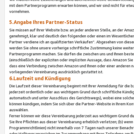
mit dem Partnerprogramm erwarten können, und wir sind nicht für etwa
vornehmen.
5.Angabe Ihres Partner-Status
Sie müssen auf Ihrer Website bzw. an jeder anderen Stelle, an der Am
genehmigt, klar und deutlich den folgenden oder einen im Wesentlichen
Partner verdiene ich an qualifizierten Verkäufen“. Abgesehen von die
werden Sie ohne unsere vorherige schriftliche Zustimmung keine weite
Partnerprogramm machen. Sie dürfen die zwischen uns und Ihnen best
(einschließlich der expliziten oder impliziten Aussage, dass Amazon Si
dass eine Verbindung zwischen Amazon und Ihnen oder einer anderen natü
vorliegenden Vereinbarung ausdrücklich gestattet ist.
6.Laufzeit und Kündigung
Die Laufzeit dieser Vereinbarung beginnt mit Ihrer Anmeldung für die 
jederzeit ordentlich oder aus wichtigem Grund durch schriftliche Kündi
automatisch und unter Ausschluss des Gerichtswegs), wobei eine solch
können kündigen, indem Sie sich über die Partner-Website in Ihrem Ko
auswählen.
Ferner können wir diese Vereinbarung jederzeit aus wichtigem Grund dur
Sie Ihre Pflichten aus dieser Vereinbarung erheblich verletzen; (b) wen
Programmrichtlinien) nicht innerhalb von 7 Tagen nach unserer Benachr
oder Haftungsansprüchen im Zusammenhang mit Ihrer Teilnahme am Pa