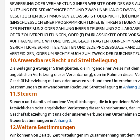
BEWERBUNG ODER VERMARKTUNG IHRER WEBSITE ODER DES GGF. AUF 
NUTZUNG DER SERVICEANGEBOTE UND ZWAR UNABHÄNGIG DAVON, O
GESETZLICHEN BESTIMMUNGEN ZULÄSSIG IST ODER NICHT, (D) EINE
(EINSCHLIESSLICH EINER PROGRAMMRICHTLINIE), (E) IHREN STEUER
DER EINTREIBUNG ODER ZAHLUNG IHRER STEUERN UND ZOLLABGAB
ODER ZOLLVERPFLICHTUNGEN, ODER (F) FAHRLÄSSIGKEIT ODER VORS
AUFTRAGNEHMER. WIR UND UNSERE BEAUFTRAGTEN KÖNNEN IM NAME
GERICHTLICHE SCHRITTE EINLEITEN UND JEDE PROZESSUALE HAND
VERTEIDIGEN, ODER UM RECHTE AUCH ZUM ZWECK DER DURCHSETZU
10.Anwendbares Recht und Streitbeilegung
Die Beilegung etwaiger Streitigkeiten, die in irgendeiner Weise mit de
angeblichen Verletzung dieser Vereinbarung), den im Rahmen dieser Ve
Geschäftsbeziehung mit uns oder unseren verbundenen Unternehmen zu
Bestimmungen zu anwendbarem Recht und Streitbeilegung in
Anhang 
11.Steuern
Steuern und damit verbundene Verpflichtungen, die in irgendeiner Wei
tatsächlichen oder angeblichen Verletzung dieser Vereinbarung), den 
Geschäftsbeziehung mit uns oder unseren verbundenen Unternehmen z
Steuerbestimmungen in
Anhang 3
.
12.Weitere Bestimmungen
Wir können von Zeit zu Zeit Mitteilungen im Zusammenhang mit dem Par