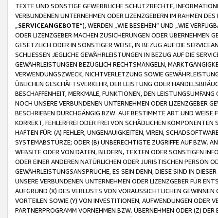
TEXTE UND SONSTIGE GEWERBLICHE SCHUTZRECHTE, INFORMATIONE
VERBUNDENEN UNTERNEHMEN ODER LIZENZGEBERN IM RAHMEN DES
„
SERVICEANGEBOTE
“), WERDEN „WIE BESEHEN“ UND „WIE VERFÜ
ODER LIZENZGEBER MACHEN ZUSICHERUNGEN ODER ÜBERNEHMEN GEW
GESETZLICH ODER IN SONSTIGER WEISE, IN BEZUG AUF DIE SERVI
SCHLIESSEN JEGLICHE GEWÄHRLEISTUNGEN IN BEZUG AUF DIE SERVI
GEWÄHRLEISTUNGEN BEZÜGLICH RECHTSMÄNGELN, MARKTGÄNGIGKEIT
VERWENDUNGSZWECK, NICHTVERLETZUNG SOWIE GEWÄHRLEISTUNGEN 
ÜBLICHEN GESCHÄFTSVERKEHR, DER LEISTUNG ODER HANDELSBRÄUCH
BESCHAFFENHEIT, MERKMALE, FUNKTIONEN, DEN LEISTUNGSUMFANG 
NOCH UNSERE VERBUNDENEN UNTERNEHMEN ODER LIZENZGEBER GEWÄ
BESCHRIEBEN DURCHGÄNGIG BZW. AUF BESTIMMTE ART UND WEISE
KORREKT, FEHLERFREI ODER FREI VON SCHÄDLICHEN KOMPONENTEN
HAFTEN FÜR: (A) FEHLER, UNGENAUIGKEITEN, VIREN, SCHADSOFTW
SYSTEMABSTÜRZE; ODER (B) UNBERECHTIGTE ZUGRIFFE AUF BZW. 
WEBSITE ODER VON DATEN, BILDERN, TEXTEN ODER SONSTIGEN INF
ODER EINER ANDEREN NATÜRLICHEN ODER JURISTISCHEN PERSON OD
GEWÄHRLEISTUNGSANSPRÜCHE, ES SEIN DENN, DIESE SIND IN DIES
UNSERE VERBUNDENEN UNTERNEHMEN ODER LIZENZGEBER FÜR EN
AUFGRUND (X) DES VERLUSTS VON VORAUSSICHTLICHEN GEWINNEN
VORTEILEN SOWIE (Y) VON INVESTITIONEN, AUFWENDUNGEN ODER VE
PARTNERPROGRAMM VORNEHMEN BZW. ÜBERNEHMEN ODER (Z) DER 