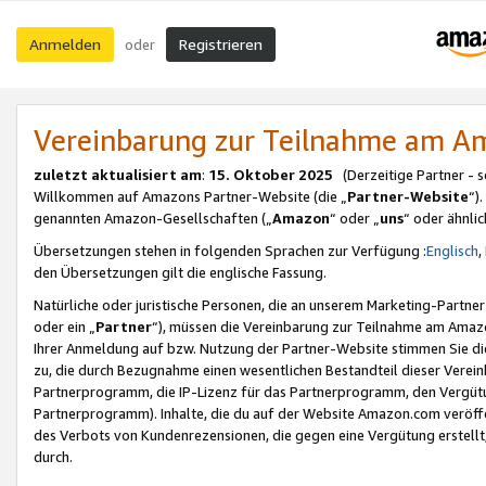
Anmelden
Registrieren
oder
Vereinbarung zur Teilnahme am 
zuletzt aktualisiert am
:
15. Oktober 2025
(Derzeitige Partner - 
Willkommen auf Amazons Partner-Website (die „
Partner-Website
“)
genannten Amazon-Gesellschaften („
Amazon
“ oder „
uns
“ oder ähnli
Übersetzungen stehen in folgenden Sprachen zur Verfügung :
Englisch
,
den Übersetzungen gilt die englische Fassung.
Natürliche oder juristische Personen, die an unserem Marketing-Partn
oder ein „
Partner
“), müssen die Vereinbarung zur Teilnahme am Ama
Ihrer Anmeldung auf bzw. Nutzung der Partner-Website stimmen Sie die
zu, die durch Bezugnahme einen wesentlichen Bestandteil dieser Verei
Partnerprogramm, die IP-Lizenz für das Partnerprogramm, den Vergütu
Partnerprogramm). Inhalte, die du auf der Website Amazon.com veröffe
des Verbots von Kundenrezensionen, die gegen eine Vergütung erstellt, 
durch.