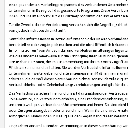
eines gesonderten Marketingprogramms des verbundenen Unternehmens
Unternehmen in Bezug auf das gesonderte Programm. Diese Vereinbarung
Ihnen und uns im Hinblick auf das Partnerprogramm dar und ersetzt al
Für die Zwecke dieser Vereinbarung verstehen sich die Begriffe „schließ
von „jedoch nicht beschränkt auf“.
Sämtliche Informationen in Bezug auf Amazon oder unsere verbunde
bereitstellen oder zugänglich machen und die nicht öffentlich bekannt bz
Informationen
“ von Amazon dar und verbleiben im alleinigen Eigent
wie dies angemessenerweise für die Erbringung Ihrer Leistungen gemäß d
juristischen Personen, die im Zusammenhang mit Ihrem Konto Zugriff au
Pflichten kennen und einhalten. Sie werden Vertrauliche Informationen 
Unternehmen) weitergeben und alle angemessenen Maßnahmen ergreifen
schützen, die gemäß dieser Vereinbarung nicht ausdrücklich zulässig is
Vertraulichkeits- oder Geheimhaltungsvereinbarungen und gilt für die
Das Verhältnis zwischen Ihnen und uns ist das unabhängiger Vertragspa
Joint-Venture, ein Vertretungsverhältnis, eine Franchisevereinbarung, 
unseren jeweiligen verbundenen Unternehmen und Ihnen. Sie sind ni
oder Zusagen abzugeben oder anzunehmen. Wenn Sie eine andere natürli
ermöglichen, Handlungen in Bezug auf den Gegenstand dieser Vereinbar
Ungeachtet anders lautender Bestimmungen in dieser Vereinbarung wird