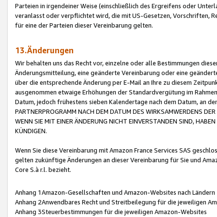
Parteien in irgendeiner Weise (einschließlich des Ergreifens oder Unt
veranlasst oder verpflichtet wird, die mit US-Gesetzen, Vorschriften,
für eine der Parteien dieser Vereinbarung gelten.
13.Änderungen
Wir behalten uns das Recht vor, einzelne oder alle Bestimmungen diese
Änderungsmitteilung, eine geänderte Vereinbarung oder eine geänderte 
über die entsprechende Änderung per E-Mail an Ihre zu diesem Zeitpun
ausgenommen etwaige Erhöhungen der Standardvergütung im Rahmen
Datum, jedoch frühestens sieben Kalendertage nach dem Datum, an de
PARTNERPROGRAMM NACH DEM DATUM DES WIRKSAMWERDENS DER Ä
WENN SIE MIT EINER ÄNDERUNG NICHT EINVERSTANDEN SIND, HABEN S
KÜNDIGEN.
Wenn Sie diese Vereinbarung mit Amazon France Services SAS geschlo
gelten zukünftige Änderungen an dieser Vereinbarung für Sie und Ama
Core S.à r.l. bezieht.
Anhang 1Amazon-Gesellschaften und Amazon-Websites nach Ländern
Anhang 2Anwendbares Recht und Streitbeilegung für die jeweiligen 
Anhang 3Steuerbestimmungen für die jeweiligen Amazon-Websites