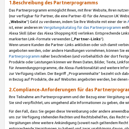
1.Beschreibung des Partnerprogramms
Das Partnerprogramm ermöglicht Ihnen, mit Ihrer Website, Ihren nutzer
(nur verfügbar für Partner, die eine Partner-ID für die Amazon UK We
„
Website
“) Geld zu verdienen, indem Sie Ihre Website mit einer der in
ist, einer anderen im
Vergütungskatalog für das Partnerprogramm
enth
Alexa Skill (über das Alexa Shopping Kit) verlinken. Entsprechende Lin
markierten Link-Formate verwenden („
Partner-Links
“).
Wenn unsere Kunden die Partner-Links anklicken oder sich damit verbi
angeboten werden, oder andere Handlungen vornehmen, können Sie eine
Partnerprogramm
näher beschrieben (und vorbehaltlich der dort festg
Produkte oder Leistungen können wir Ihnen Daten, Bilder, Texte, Linkfo
für Anwendungsprogramme, die Alexa-Funktionalität und weitere Inf
zur Verfügung stellen. Der Begriff „Programminhalte“ bezieht sich dabe
in Bezug auf Produkte, die auf Websites angeboten werden, bei denen 
2.Compliance-Anforderungen für das Partnerprog
Ihre Teilnahme am Partnerprogramm und der Bezug einer Vergütung setz
Sie sind verpflichtet, uns umgehend alle Informationen zu geben, die w
Für den Fall, dass Sie gegen diese Vereinbarung oder andere anwendba
uns zur Verfügung stehenden Rechten und Rechtsbehelfen, das Recht vo
Vergütungen ohne weitere Ankündigung (soweit nach geltendem Recht z
entsprechende Vergütungen zu haben) und zwar unabhängig davon, ob 