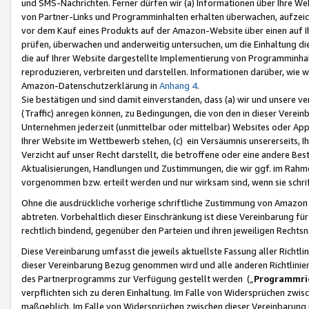
und SMS-Nachrichten. Ferner dürfen wir (a) Informationen über Ihre We
von Partner-Links und Programminhalten erhalten überwachen, aufzei
vor dem Kauf eines Produkts auf der Amazon-Website über einen auf Ih
prüfen, überwachen und anderweitig untersuchen, um die Einhaltung dies
die auf Ihrer Website dargestellte Implementierung von Programminhalt
reproduzieren, verbreiten und darstellen. Informationen darüber, wie w
Amazon-Datenschutzerklärung in
Anhang 4
.
Sie bestätigen und sind damit einverstanden, dass (a) wir und unsere 
(Traffic) anregen können, zu Bedingungen, die von den in dieser Vere
Unternehmen jederzeit (unmittelbar oder mittelbar) Websites oder Appl
Ihrer Website im Wettbewerb stehen, (c) ein Versäumnis unsererseits, I
Verzicht auf unser Recht darstellt, die betroffene oder eine andere B
Aktualisierungen, Handlungen und Zustimmungen, die wir ggf. im Rahme
vorgenommen bzw. erteilt werden und nur wirksam sind, wenn sie schri
Ohne die ausdrückliche vorherige schriftliche Zustimmung von Amazon
abtreten. Vorbehaltlich dieser Einschränkung ist diese Vereinbarung f
rechtlich bindend, gegenüber den Parteien und ihren jeweiligen Rech
Diese Vereinbarung umfasst die jeweils aktuellste Fassung aller Richtli
dieser Vereinbarung Bezug genommen wird und alle anderen Richtlinie
des Partnerprogramms zur Verfügung gestellt werden („
Programmric
verpflichten sich zu deren Einhaltung. Im Falle von Widersprüchen zwi
maßgeblich. Im Falle von Widersprüchen zwischen dieser Vereinbarun