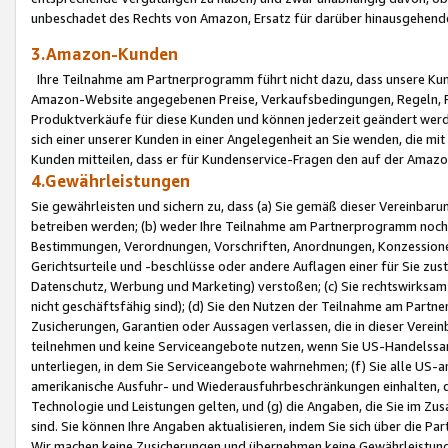
unbeschadet des Rechts von Amazon, Ersatz für darüber hinausgehen
3.Amazon-Kunden
Ihre Teilnahme am Partnerprogramm führt nicht dazu, dass unsere Kun
Amazon-Website angegebenen Preise, Verkaufsbedingungen, Regeln, Ri
Produktverkäufe für diese Kunden und können jederzeit geändert werde
sich einer unserer Kunden in einer Angelegenheit an Sie wenden, die 
Kunden mitteilen, dass er für Kundenservice-Fragen den auf der Ama
4.Gewährleistungen
Sie gewährleisten und sichern zu, dass (a) Sie gemäß dieser Vereinba
betreiben werden; (b) weder Ihre Teilnahme am Partnerprogramm noch d
Bestimmungen, Verordnungen, Vorschriften, Anordnungen, Konzessionen,
Gerichtsurteile und -beschlüsse oder andere Auflagen einer für Sie zu
Datenschutz, Werbung und Marketing) verstoßen; (c) Sie rechtswirksam 
nicht geschäftsfähig sind); (d) Sie den Nutzen der Teilnahme am Partne
Zusicherungen, Garantien oder Aussagen verlassen, die in dieser Verein
teilnehmen und keine Serviceangebote nutzen, wenn Sie US-Handelssa
unterliegen, in dem Sie Serviceangebote wahrnehmen; (f) Sie alle US
amerikanische Ausfuhr- und Wiederausfuhrbeschränkungen einhalten, 
Technologie und Leistungen gelten, und (g) die Angaben, die Sie im 
sind. Sie können Ihre Angaben aktualisieren, indem Sie sich über die 
Wir machen keine Zusicherungen und übernehmen keine Gewährleistun