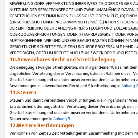
BEWERBUNG ODER VERMARKTUNG IHRER WEBSITE ODER DES GGF. AUF 
NUTZUNG DER SERVICEANGEBOTE UND ZWAR UNABHÄNGIG DAVON, O
GESETZLICHEN BESTIMMUNGEN ZULÄSSIG IST ODER NICHT, (D) EINE
(EINSCHLIESSLICH EINER PROGRAMMRICHTLINIE), (E) IHREN STEUER
DER EINTREIBUNG ODER ZAHLUNG IHRER STEUERN UND ZOLLABGAB
ODER ZOLLVERPFLICHTUNGEN, ODER (F) FAHRLÄSSIGKEIT ODER VORS
AUFTRAGNEHMER. WIR UND UNSERE BEAUFTRAGTEN KÖNNEN IM NAME
GERICHTLICHE SCHRITTE EINLEITEN UND JEDE PROZESSUALE HAND
VERTEIDIGEN, ODER UM RECHTE AUCH ZUM ZWECK DER DURCHSETZU
10.Anwendbares Recht und Streitbeilegung
Die Beilegung etwaiger Streitigkeiten, die in irgendeiner Weise mit de
angeblichen Verletzung dieser Vereinbarung), den im Rahmen dieser Ve
Geschäftsbeziehung mit uns oder unseren verbundenen Unternehmen zu
Bestimmungen zu anwendbarem Recht und Streitbeilegung in
Anhang 
11.Steuern
Steuern und damit verbundene Verpflichtungen, die in irgendeiner Wei
tatsächlichen oder angeblichen Verletzung dieser Vereinbarung), den 
Geschäftsbeziehung mit uns oder unseren verbundenen Unternehmen z
Steuerbestimmungen in
Anhang 3
.
12.Weitere Bestimmungen
Wir können von Zeit zu Zeit Mitteilungen im Zusammenhang mit dem Par