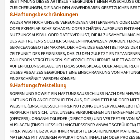
BESTIMMUNG DIESES ARTIKELS 7 BEGRÜNDET EINEN AUSSCHLUSS 
ZUSICHERUNGEN, DIE NACH DEN ANWENDBAREN GESETZLICHEN BE
8.Haftungsbeschränkungen
WEDER WIR NOCH UNSERE VERBUNDENEN UNTERNEHMEN ODER LIZEN
ODER EXEMPLARISCHE SCHÄDEN ODER SCHÄDEN AUFGRUND ENTGANG
NUTZUNGSAUSFALL ODER DATENVERLUST, DIE IM ZUSAMMENHANG MI
DES AUFTRETENS SOLCHER SCHÄDEN HINGEWIESEN WURDEN. FERN
SERVICEANGEBOTEN MAXIMAL DER HÖHE DES GESAMTBETRAGS DER 
ZEITPUNKT DES EREIGNISSES, DAS ZU DEM ZULETZT ENTSTANDENE
ZAHLENDEN VERGÜTUNGEN. SIE VERZICHTEN HIERMIT AUF ETWAIGE 
AUF ERFÜLLUNGSKLAGE, UNTERLASSUNGSKLAGE ODER ANDERE RECHT
DIESES ABSATZES BEGRÜNDET EINE EINSCHRÄNKUNG VON HAFTUNG
EINGESCHRÄNKT WERDEN KÖNNEN.
9.Haftungsfreistellung
SOFERN UND SOWEIT EIN HAFTUNGSAUSSCHLUSS NACH DEN ANWENDB
HAFTUNG FÜR ANGELEGENHEITEN AUS, DIE UNMITTELBAR ODER MITT
WEBSITE (EINSCHLIESSLICH IHRER NUTZUNG DER SERVICEANGEBOTE)
VERPFLICHTEN SICH, UNS, UNSERE VERBUNDENEN UNTERNEHMEN UN
(OFFICERS), ORGANMITGLIEDER (DIRECTORS) UND VERTRETER VON 
AUSLAGEN (EINSCHLIESSLICH ANGEMESSENER ANWALTSGEBÜHREN) FR
IHRER WEBSITE BZW. AUF IHRER WEBSITE ERSCHEINENDEM MATERIAL
MATERIALS MIT ANDEREN APPLIKATIONEN, INHALTEN ODER PROZESSE