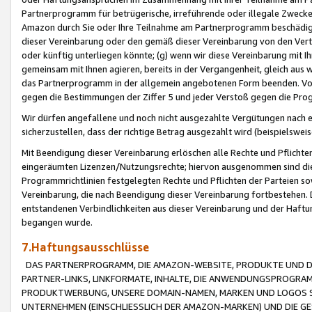
Partnerprogramm für betrügerische, irreführende oder illegale Zwecke
Amazon durch Sie oder Ihre Teilnahme am Partnerprogramm beschädig
dieser Vereinbarung oder den gemäß dieser Vereinbarung von den Vertr
oder künftig unterliegen könnte; (g) wenn wir diese Vereinbarung mit I
gemeinsam mit Ihnen agieren, bereits in der Vergangenheit, gleich aus
das Partnerprogramm in der allgemein angebotenen Form beenden. Vors
gegen die Bestimmungen der Ziffer 5 und jeder Verstoß gegen die Prog
Wir dürfen angefallene und noch nicht ausgezahlte Vergütungen nach 
sicherzustellen, dass der richtige Betrag ausgezahlt wird (beispielsw
Mit Beendigung dieser Vereinbarung erlöschen alle Rechte und Pflichte
eingeräumten Lizenzen/Nutzungsrechte; hiervon ausgenommen sind die in 
Programmrichtlinien festgelegten Rechte und Pflichten der Parteien sow
Vereinbarung, die nach Beendigung dieser Vereinbarung fortbestehen. D
entstandenen Verbindlichkeiten aus dieser Vereinbarung und der Haft
begangen wurde.
7.Haftungsausschlüsse
DAS PARTNERPROGRAMM, DIE AMAZON-WEBSITE, PRODUKTE UND DI
PARTNER-LINKS, LINKFORMATE, INHALTE, DIE ANWENDUNGSPROGR
PRODUKTWERBUNG, UNSERE DOMAIN-NAMEN, MARKEN UND LOGOS S
UNTERNEHMEN (EINSCHLIESSLICH DER AMAZON-MARKEN) UND DIE GE