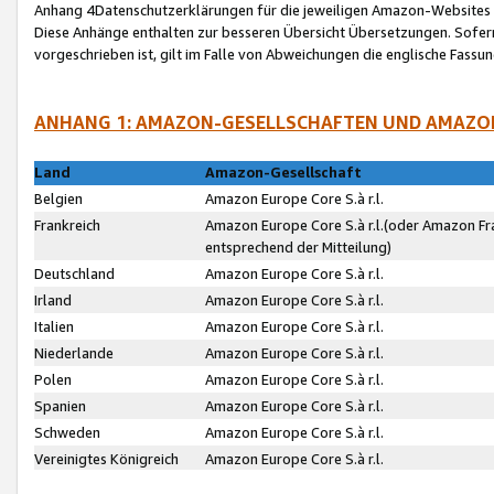
Anhang 4Datenschutzerklärungen für die jeweiligen Amazon-Websites
Diese Anhänge enthalten zur besseren Übersicht Übersetzungen. Sofe
vorgeschrieben ist, gilt im Falle von Abweichungen die englische Fass
ANHANG 1: AMAZON-GESELLSCHAFTEN UND AMAZO
Land
Amazon-Gesellschaft
Belgien
Amazon Europe Core S.à r.l.
Frankreich
Amazon Europe Core S.à r.l.(oder Amazon Fr
entsprechend der Mitteilung)
Deutschland
Amazon Europe Core S.à r.l.
Irland
Amazon Europe Core S.à r.l.
Italien
Amazon Europe Core S.à r.l.
Niederlande
Amazon Europe Core S.à r.l.
Polen
Amazon Europe Core S.à r.l.
Spanien
Amazon Europe Core S.à r.l.
Schweden
Amazon Europe Core S.à r.l.
Vereinigtes Königreich
Amazon Europe Core S.à r.l.