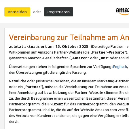
Anmelden
Registrieren
oder
Vereinbarung zur Teilnahme am 
zuletzt aktualisiert am
:
15. Oktober 2025
(Derzeitige Partner - 
Willkommen auf Amazons Partner-Website (die „
Partner-Website
“)
genannten Amazon-Gesellschaften („
Amazon
“ oder „
uns
“ oder ähnli
Übersetzungen stehen in folgenden Sprachen zur Verfügung :
Englisch
,
den Übersetzungen gilt die englische Fassung.
Natürliche oder juristische Personen, die an unserem Marketing-Partn
oder ein „
Partner
“), müssen die Vereinbarung zur Teilnahme am Ama
Ihrer Anmeldung auf bzw. Nutzung der Partner-Website stimmen Sie die
zu, die durch Bezugnahme einen wesentlichen Bestandteil dieser Verei
Partnerprogramm, die IP-Lizenz für das Partnerprogramm, den Vergütu
Partnerprogramm). Inhalte, die du auf der Website Amazon.com veröffe
des Verbots von Kundenrezensionen, die gegen eine Vergütung erstellt, 
durch.