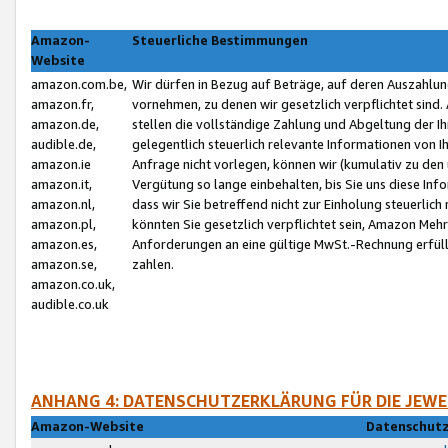
Amazon-
Steuerliche Bestimmungen
Website
amazon.com.be,
Wir dürfen in Bezug auf Beträge, auf deren Auszahlun
amazon.fr,
vornehmen, zu denen wir gesetzlich verpflichtet sind
amazon.de,
stellen die vollständige Zahlung und Abgeltung der 
audible.de,
gelegentlich steuerlich relevante Informationen von I
amazon.ie
Anfrage nicht vorlegen, können wir (kumulativ zu de
amazon.it,
Vergütung so lange einbehalten, bis Sie uns diese Inf
amazon.nl,
dass wir Sie betreffend nicht zur Einholung steuerlich 
amazon.pl,
könnten Sie gesetzlich verpflichtet sein, Amazon Meh
amazon.es,
Anforderungen an eine gültige MwSt.-Rechnung erfüllt
amazon.se,
zahlen.
amazon.co.uk,
audible.co.uk
ANHANG 4: DATENSCHUTZERKLÄRUNG FÜR DIE JEWE
Amazon-Website
Datenschutz