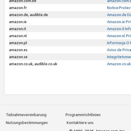
amazon.com.be
amazon.com.b
amazon.fr
Notice:Protec
amazon.de, audible.de
Amazon.de Da
amazon.ie
Amazon.ie Pri
amazon.it
Amazon.it Inf
amazon.nl
Amazon.nl Pri
amazon.pl
Informacja O
amazon.es
Aviso de Priv
amazon.se
Integritetsm
amazon.co.uk, audible.co.uk
Amazon.co.uk 
Teilnahmevereinbarung
Programmrichtlinien
Nutzungsbestimmungen
Kontaktiere uns