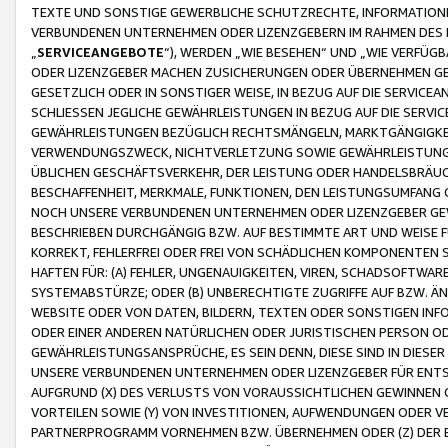
TEXTE UND SONSTIGE GEWERBLICHE SCHUTZRECHTE, INFORMATIONE
VERBUNDENEN UNTERNEHMEN ODER LIZENZGEBERN IM RAHMEN DES
„
SERVICEANGEBOTE
“), WERDEN „WIE BESEHEN“ UND „WIE VERFÜ
ODER LIZENZGEBER MACHEN ZUSICHERUNGEN ODER ÜBERNEHMEN GEW
GESETZLICH ODER IN SONSTIGER WEISE, IN BEZUG AUF DIE SERVI
SCHLIESSEN JEGLICHE GEWÄHRLEISTUNGEN IN BEZUG AUF DIE SERVI
GEWÄHRLEISTUNGEN BEZÜGLICH RECHTSMÄNGELN, MARKTGÄNGIGKEIT
VERWENDUNGSZWECK, NICHTVERLETZUNG SOWIE GEWÄHRLEISTUNGEN 
ÜBLICHEN GESCHÄFTSVERKEHR, DER LEISTUNG ODER HANDELSBRÄUCH
BESCHAFFENHEIT, MERKMALE, FUNKTIONEN, DEN LEISTUNGSUMFANG 
NOCH UNSERE VERBUNDENEN UNTERNEHMEN ODER LIZENZGEBER GEWÄ
BESCHRIEBEN DURCHGÄNGIG BZW. AUF BESTIMMTE ART UND WEISE
KORREKT, FEHLERFREI ODER FREI VON SCHÄDLICHEN KOMPONENTEN
HAFTEN FÜR: (A) FEHLER, UNGENAUIGKEITEN, VIREN, SCHADSOFTW
SYSTEMABSTÜRZE; ODER (B) UNBERECHTIGTE ZUGRIFFE AUF BZW. 
WEBSITE ODER VON DATEN, BILDERN, TEXTEN ODER SONSTIGEN INF
ODER EINER ANDEREN NATÜRLICHEN ODER JURISTISCHEN PERSON OD
GEWÄHRLEISTUNGSANSPRÜCHE, ES SEIN DENN, DIESE SIND IN DIES
UNSERE VERBUNDENEN UNTERNEHMEN ODER LIZENZGEBER FÜR EN
AUFGRUND (X) DES VERLUSTS VON VORAUSSICHTLICHEN GEWINNEN
VORTEILEN SOWIE (Y) VON INVESTITIONEN, AUFWENDUNGEN ODER VE
PARTNERPROGRAMM VORNEHMEN BZW. ÜBERNEHMEN ODER (Z) DER 