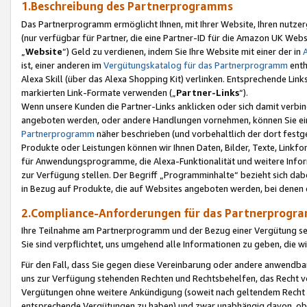
1.Beschreibung des Partnerprogramms
Das Partnerprogramm ermöglicht Ihnen, mit Ihrer Website, Ihren nutzer
(nur verfügbar für Partner, die eine Partner-ID für die Amazon UK We
„
Website
“) Geld zu verdienen, indem Sie Ihre Website mit einer der in
ist, einer anderen im
Vergütungskatalog für das Partnerprogramm
enth
Alexa Skill (über das Alexa Shopping Kit) verlinken. Entsprechende Lin
markierten Link-Formate verwenden („
Partner-Links
“).
Wenn unsere Kunden die Partner-Links anklicken oder sich damit verbi
angeboten werden, oder andere Handlungen vornehmen, können Sie eine
Partnerprogramm
näher beschrieben (und vorbehaltlich der dort festg
Produkte oder Leistungen können wir Ihnen Daten, Bilder, Texte, Linkfo
für Anwendungsprogramme, die Alexa-Funktionalität und weitere Inf
zur Verfügung stellen. Der Begriff „Programminhalte“ bezieht sich dabe
in Bezug auf Produkte, die auf Websites angeboten werden, bei denen 
2.Compliance-Anforderungen für das Partnerprog
Ihre Teilnahme am Partnerprogramm und der Bezug einer Vergütung setz
Sie sind verpflichtet, uns umgehend alle Informationen zu geben, die w
Für den Fall, dass Sie gegen diese Vereinbarung oder andere anwendba
uns zur Verfügung stehenden Rechten und Rechtsbehelfen, das Recht vo
Vergütungen ohne weitere Ankündigung (soweit nach geltendem Recht z
entsprechende Vergütungen zu haben) und zwar unabhängig davon, ob 