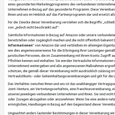
eines gesonderten Marketingprogramms des verbundenen Unternehmens
Unternehmen in Bezug auf das gesonderte Programm. Diese Vereinbarung
Ihnen und uns im Hinblick auf das Partnerprogramm dar und ersetzt al
Für die Zwecke dieser Vereinbarung verstehen sich die Begriffe „schließ
von „jedoch nicht beschränkt auf“.
Sämtliche Informationen in Bezug auf Amazon oder unsere verbunde
bereitstellen oder zugänglich machen und die nicht öffentlich bekannt bz
Informationen
“ von Amazon dar und verbleiben im alleinigen Eigent
wie dies angemessenerweise für die Erbringung Ihrer Leistungen gemäß d
juristischen Personen, die im Zusammenhang mit Ihrem Konto Zugriff au
Pflichten kennen und einhalten. Sie werden Vertrauliche Informationen 
Unternehmen) weitergeben und alle angemessenen Maßnahmen ergreifen
schützen, die gemäß dieser Vereinbarung nicht ausdrücklich zulässig is
Vertraulichkeits- oder Geheimhaltungsvereinbarungen und gilt für die
Das Verhältnis zwischen Ihnen und uns ist das unabhängiger Vertragspa
Joint-Venture, ein Vertretungsverhältnis, eine Franchisevereinbarung, 
unseren jeweiligen verbundenen Unternehmen und Ihnen. Sie sind ni
oder Zusagen abzugeben oder anzunehmen. Wenn Sie eine andere natürli
ermöglichen, Handlungen in Bezug auf den Gegenstand dieser Vereinbar
Ungeachtet anders lautender Bestimmungen in dieser Vereinbarung wird