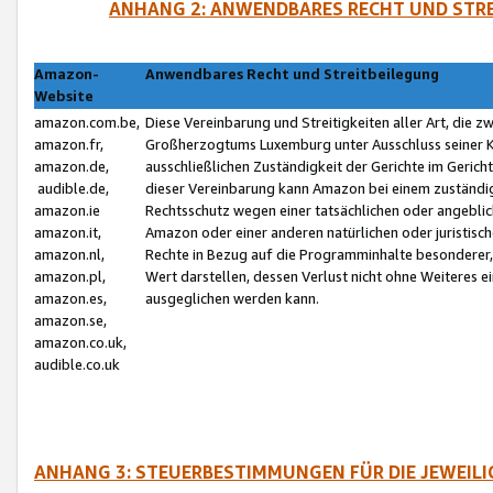
ANHANG 2: ANWENDBARES RECHT UND STRE
Amazon-
Anwendbares Recht und Streitbeilegung
Website
amazon.com.be,
Diese Vereinbarung und Streitigkeiten aller Art, die 
amazon.fr,
Großherzogtums Luxemburg unter Ausschluss seiner Kol
amazon.de,
ausschließlichen Zuständigkeit der Gerichte im Geri
audible.de,
dieser Vereinbarung kann Amazon bei einem zuständig
amazon.ie
Rechtsschutz wegen einer tatsächlichen oder angebli
amazon.it,
Amazon oder einer anderen natürlichen oder juristisc
amazon.nl,
Rechte in Bezug auf die Programminhalte besonderer,
amazon.pl,
Wert darstellen, dessen Verlust nicht ohne Weiteres e
amazon.es,
ausgeglichen werden kann.
amazon.se,
amazon.co.uk,
audible.co.uk
ANHANG 3: STEUERBESTIMMUNGEN FÜR DIE JEWEIL