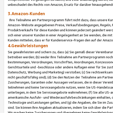
unbeschadet des Rechts von Amazon, Ersatz für darüber hinausgehen
3.Amazon-Kunden
Ihre Teilnahme am Partnerprogramm führt nicht dazu, dass unsere Kun
Amazon-Website angegebenen Preise, Verkaufsbedingungen, Regeln, Ri
Produktverkäufe für diese Kunden und können jederzeit geändert werde
sich einer unserer Kunden in einer Angelegenheit an Sie wenden, die 
Kunden mitteilen, dass er für Kundenservice-Fragen den auf der Ama
4.Gewährleistungen
Sie gewährleisten und sichern zu, dass (a) Sie gemäß dieser Vereinba
betreiben werden; (b) weder Ihre Teilnahme am Partnerprogramm noch d
Bestimmungen, Verordnungen, Vorschriften, Anordnungen, Konzessionen,
Gerichtsurteile und -beschlüsse oder andere Auflagen einer für Sie zu
Datenschutz, Werbung und Marketing) verstoßen; (c) Sie rechtswirksam 
nicht geschäftsfähig sind); (d) Sie den Nutzen der Teilnahme am Partne
Zusicherungen, Garantien oder Aussagen verlassen, die in dieser Verein
teilnehmen und keine Serviceangebote nutzen, wenn Sie US-Handelssa
unterliegen, in dem Sie Serviceangebote wahrnehmen; (f) Sie alle US
amerikanische Ausfuhr- und Wiederausfuhrbeschränkungen einhalten, 
Technologie und Leistungen gelten, und (g) die Angaben, die Sie im 
sind. Sie können Ihre Angaben aktualisieren, indem Sie sich über die 
Wir machen keine Zusicherungen und übernehmen keine Gewährleistun