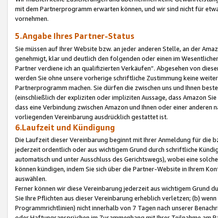
mit dem Partnerprogramm erwarten können, und wir sind nicht für etwa
vornehmen.
5.Angabe Ihres Partner-Status
Sie müssen auf Ihrer Website bzw. an jeder anderen Stelle, an der Am
genehmigt, klar und deutlich den folgenden oder einen im Wesentlichen
Partner verdiene ich an qualifizierten Verkäufen“. Abgesehen von die
werden Sie ohne unsere vorherige schriftliche Zustimmung keine weite
Partnerprogramm machen. Sie dürfen die zwischen uns und Ihnen best
(einschließlich der expliziten oder impliziten Aussage, dass Amazon Si
dass eine Verbindung zwischen Amazon und Ihnen oder einer anderen natü
vorliegenden Vereinbarung ausdrücklich gestattet ist.
6.Laufzeit und Kündigung
Die Laufzeit dieser Vereinbarung beginnt mit Ihrer Anmeldung für die 
jederzeit ordentlich oder aus wichtigem Grund durch schriftliche Kündi
automatisch und unter Ausschluss des Gerichtswegs), wobei eine solch
können kündigen, indem Sie sich über die Partner-Website in Ihrem Ko
auswählen.
Ferner können wir diese Vereinbarung jederzeit aus wichtigem Grund dur
Sie Ihre Pflichten aus dieser Vereinbarung erheblich verletzen; (b) wen
Programmrichtlinien) nicht innerhalb von 7 Tagen nach unserer Benachr
oder Haftungsansprüchen im Zusammenhang mit Ihrer Teilnahme am Pa