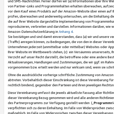
und SMS-Nachrichten. Ferner dürfen wir (a) Informationen über Ihre We
von Partner-Links und Programminhalten erhalten überwachen, aufzei
vor dem Kauf eines Produkts auf der Amazon-Website über einen auf Ih
prüfen, überwachen und anderweitig untersuchen, um die Einhaltung dies
die auf Ihrer Website dargestellte Implementierung von Programminhalt
reproduzieren, verbreiten und darstellen. Informationen darüber, wie w
Amazon-Datenschutzerklärung in
Anhang 4
.
Sie bestätigen und sind damit einverstanden, dass (a) wir und unsere 
(Traffic) anregen können, zu Bedingungen, die von den in dieser Vere
Unternehmen jederzeit (unmittelbar oder mittelbar) Websites oder Appl
Ihrer Website im Wettbewerb stehen, (c) ein Versäumnis unsererseits, I
Verzicht auf unser Recht darstellt, die betroffene oder eine andere B
Aktualisierungen, Handlungen und Zustimmungen, die wir ggf. im Rahme
vorgenommen bzw. erteilt werden und nur wirksam sind, wenn sie schri
Ohne die ausdrückliche vorherige schriftliche Zustimmung von Amazon
abtreten. Vorbehaltlich dieser Einschränkung ist diese Vereinbarung f
rechtlich bindend, gegenüber den Parteien und ihren jeweiligen Rech
Diese Vereinbarung umfasst die jeweils aktuellste Fassung aller Richtli
dieser Vereinbarung Bezug genommen wird und alle anderen Richtlinie
des Partnerprogramms zur Verfügung gestellt werden („
Programmric
verpflichten sich zu deren Einhaltung. Im Falle von Widersprüchen zwi
maßgeblich. Im Falle von Widersprüchen zwischen dieser Vereinbarun