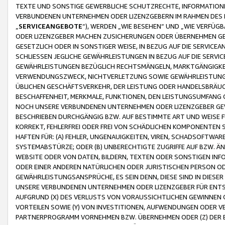
TEXTE UND SONSTIGE GEWERBLICHE SCHUTZRECHTE, INFORMATIONE
VERBUNDENEN UNTERNEHMEN ODER LIZENZGEBERN IM RAHMEN DES
„
SERVICEANGEBOTE
“), WERDEN „WIE BESEHEN“ UND „WIE VERFÜ
ODER LIZENZGEBER MACHEN ZUSICHERUNGEN ODER ÜBERNEHMEN GEW
GESETZLICH ODER IN SONSTIGER WEISE, IN BEZUG AUF DIE SERVI
SCHLIESSEN JEGLICHE GEWÄHRLEISTUNGEN IN BEZUG AUF DIE SERVI
GEWÄHRLEISTUNGEN BEZÜGLICH RECHTSMÄNGELN, MARKTGÄNGIGKEIT
VERWENDUNGSZWECK, NICHTVERLETZUNG SOWIE GEWÄHRLEISTUNGEN 
ÜBLICHEN GESCHÄFTSVERKEHR, DER LEISTUNG ODER HANDELSBRÄUCH
BESCHAFFENHEIT, MERKMALE, FUNKTIONEN, DEN LEISTUNGSUMFANG 
NOCH UNSERE VERBUNDENEN UNTERNEHMEN ODER LIZENZGEBER GEWÄ
BESCHRIEBEN DURCHGÄNGIG BZW. AUF BESTIMMTE ART UND WEISE
KORREKT, FEHLERFREI ODER FREI VON SCHÄDLICHEN KOMPONENTEN
HAFTEN FÜR: (A) FEHLER, UNGENAUIGKEITEN, VIREN, SCHADSOFTW
SYSTEMABSTÜRZE; ODER (B) UNBERECHTIGTE ZUGRIFFE AUF BZW. 
WEBSITE ODER VON DATEN, BILDERN, TEXTEN ODER SONSTIGEN INF
ODER EINER ANDEREN NATÜRLICHEN ODER JURISTISCHEN PERSON OD
GEWÄHRLEISTUNGSANSPRÜCHE, ES SEIN DENN, DIESE SIND IN DIES
UNSERE VERBUNDENEN UNTERNEHMEN ODER LIZENZGEBER FÜR EN
AUFGRUND (X) DES VERLUSTS VON VORAUSSICHTLICHEN GEWINNEN
VORTEILEN SOWIE (Y) VON INVESTITIONEN, AUFWENDUNGEN ODER VE
PARTNERPROGRAMM VORNEHMEN BZW. ÜBERNEHMEN ODER (Z) DER 