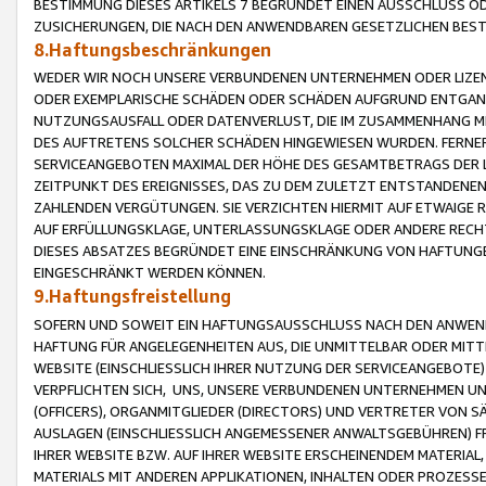
BESTIMMUNG DIESES ARTIKELS 7 BEGRÜNDET EINEN AUSSCHLUSS 
ZUSICHERUNGEN, DIE NACH DEN ANWENDBAREN GESETZLICHEN BE
8.Haftungsbeschränkungen
WEDER WIR NOCH UNSERE VERBUNDENEN UNTERNEHMEN ODER LIZEN
ODER EXEMPLARISCHE SCHÄDEN ODER SCHÄDEN AUFGRUND ENTGANG
NUTZUNGSAUSFALL ODER DATENVERLUST, DIE IM ZUSAMMENHANG MI
DES AUFTRETENS SOLCHER SCHÄDEN HINGEWIESEN WURDEN. FERN
SERVICEANGEBOTEN MAXIMAL DER HÖHE DES GESAMTBETRAGS DER 
ZEITPUNKT DES EREIGNISSES, DAS ZU DEM ZULETZT ENTSTANDENE
ZAHLENDEN VERGÜTUNGEN. SIE VERZICHTEN HIERMIT AUF ETWAIGE 
AUF ERFÜLLUNGSKLAGE, UNTERLASSUNGSKLAGE ODER ANDERE RECHT
DIESES ABSATZES BEGRÜNDET EINE EINSCHRÄNKUNG VON HAFTUNG
EINGESCHRÄNKT WERDEN KÖNNEN.
9.Haftungsfreistellung
SOFERN UND SOWEIT EIN HAFTUNGSAUSSCHLUSS NACH DEN ANWENDB
HAFTUNG FÜR ANGELEGENHEITEN AUS, DIE UNMITTELBAR ODER MITT
WEBSITE (EINSCHLIESSLICH IHRER NUTZUNG DER SERVICEANGEBOTE)
VERPFLICHTEN SICH, UNS, UNSERE VERBUNDENEN UNTERNEHMEN UN
(OFFICERS), ORGANMITGLIEDER (DIRECTORS) UND VERTRETER VON 
AUSLAGEN (EINSCHLIESSLICH ANGEMESSENER ANWALTSGEBÜHREN) FR
IHRER WEBSITE BZW. AUF IHRER WEBSITE ERSCHEINENDEM MATERIAL
MATERIALS MIT ANDEREN APPLIKATIONEN, INHALTEN ODER PROZESSE