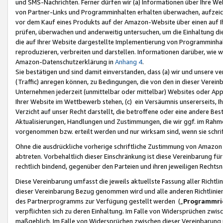
und SMS-Nachrichten. Ferner dürfen wir (a) Informationen über Ihre We
von Partner-Links und Programminhalten erhalten überwachen, aufzei
vor dem Kauf eines Produkts auf der Amazon-Website über einen auf Ih
prüfen, überwachen und anderweitig untersuchen, um die Einhaltung dies
die auf Ihrer Website dargestellte Implementierung von Programminhalt
reproduzieren, verbreiten und darstellen. Informationen darüber, wie w
Amazon-Datenschutzerklärung in
Anhang 4
.
Sie bestätigen und sind damit einverstanden, dass (a) wir und unsere 
(Traffic) anregen können, zu Bedingungen, die von den in dieser Vere
Unternehmen jederzeit (unmittelbar oder mittelbar) Websites oder Appl
Ihrer Website im Wettbewerb stehen, (c) ein Versäumnis unsererseits, I
Verzicht auf unser Recht darstellt, die betroffene oder eine andere B
Aktualisierungen, Handlungen und Zustimmungen, die wir ggf. im Rahme
vorgenommen bzw. erteilt werden und nur wirksam sind, wenn sie schri
Ohne die ausdrückliche vorherige schriftliche Zustimmung von Amazon
abtreten. Vorbehaltlich dieser Einschränkung ist diese Vereinbarung f
rechtlich bindend, gegenüber den Parteien und ihren jeweiligen Rech
Diese Vereinbarung umfasst die jeweils aktuellste Fassung aller Richtli
dieser Vereinbarung Bezug genommen wird und alle anderen Richtlinie
des Partnerprogramms zur Verfügung gestellt werden („
Programmric
verpflichten sich zu deren Einhaltung. Im Falle von Widersprüchen zwi
maßgeblich. Im Falle von Widersprüchen zwischen dieser Vereinbarun