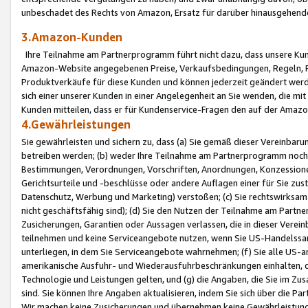
unbeschadet des Rechts von Amazon, Ersatz für darüber hinausgehen
3.Amazon-Kunden
Ihre Teilnahme am Partnerprogramm führt nicht dazu, dass unsere Kun
Amazon-Website angegebenen Preise, Verkaufsbedingungen, Regeln, Ri
Produktverkäufe für diese Kunden und können jederzeit geändert werde
sich einer unserer Kunden in einer Angelegenheit an Sie wenden, die 
Kunden mitteilen, dass er für Kundenservice-Fragen den auf der Ama
4.Gewährleistungen
Sie gewährleisten und sichern zu, dass (a) Sie gemäß dieser Vereinba
betreiben werden; (b) weder Ihre Teilnahme am Partnerprogramm noch d
Bestimmungen, Verordnungen, Vorschriften, Anordnungen, Konzessionen,
Gerichtsurteile und -beschlüsse oder andere Auflagen einer für Sie zu
Datenschutz, Werbung und Marketing) verstoßen; (c) Sie rechtswirksam 
nicht geschäftsfähig sind); (d) Sie den Nutzen der Teilnahme am Partne
Zusicherungen, Garantien oder Aussagen verlassen, die in dieser Verein
teilnehmen und keine Serviceangebote nutzen, wenn Sie US-Handelssa
unterliegen, in dem Sie Serviceangebote wahrnehmen; (f) Sie alle US
amerikanische Ausfuhr- und Wiederausfuhrbeschränkungen einhalten, 
Technologie und Leistungen gelten, und (g) die Angaben, die Sie im 
sind. Sie können Ihre Angaben aktualisieren, indem Sie sich über die 
Wir machen keine Zusicherungen und übernehmen keine Gewährleistun