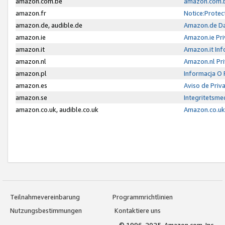
amazon.com.be
amazon.com.b
amazon.fr
Notice:Protec
amazon.de, audible.de
Amazon.de Da
amazon.ie
Amazon.ie Pri
amazon.it
Amazon.it Inf
amazon.nl
Amazon.nl Pri
amazon.pl
Informacja O
amazon.es
Aviso de Priv
amazon.se
Integritetsm
amazon.co.uk, audible.co.uk
Amazon.co.uk 
Teilnahmevereinbarung
Programmrichtlinien
Nutzungsbestimmungen
Kontaktiere uns