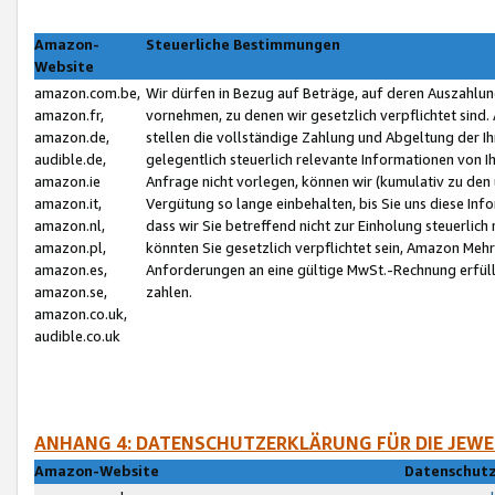
Amazon-
Steuerliche Bestimmungen
Website
amazon.com.be,
Wir dürfen in Bezug auf Beträge, auf deren Auszahlun
amazon.fr,
vornehmen, zu denen wir gesetzlich verpflichtet sind
amazon.de,
stellen die vollständige Zahlung und Abgeltung der 
audible.de,
gelegentlich steuerlich relevante Informationen von I
amazon.ie
Anfrage nicht vorlegen, können wir (kumulativ zu de
amazon.it,
Vergütung so lange einbehalten, bis Sie uns diese Inf
amazon.nl,
dass wir Sie betreffend nicht zur Einholung steuerlich 
amazon.pl,
könnten Sie gesetzlich verpflichtet sein, Amazon Meh
amazon.es,
Anforderungen an eine gültige MwSt.-Rechnung erfüllt
amazon.se,
zahlen.
amazon.co.uk,
audible.co.uk
ANHANG 4: DATENSCHUTZERKLÄRUNG FÜR DIE JEWE
Amazon-Website
Datenschutz