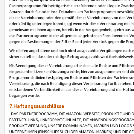
Partnerprogramm für betrügerische, irreführende oder illegale Zwecke
Amazon durch Sie oder Ihre Teilnahme am Partnerprogramm beschädig
dieser Vereinbarung oder den gemäß dieser Vereinbarung von den Vertr
oder künftig unterliegen könnte; (g) wenn wir diese Vereinbarung mit I
gemeinsam mit Ihnen agieren, bereits in der Vergangenheit, gleich aus
das Partnerprogramm in der allgemein angebotenen Form beenden. Vors
gegen die Bestimmungen der Ziffer 5 und jeder Verstoß gegen die Prog
Wir dürfen angefallene und noch nicht ausgezahlte Vergütungen nach 
sicherzustellen, dass der richtige Betrag ausgezahlt wird (beispielsw
Mit Beendigung dieser Vereinbarung erlöschen alle Rechte und Pflichte
eingeräumten Lizenzen/Nutzungsrechte; hiervon ausgenommen sind die in 
Programmrichtlinien festgelegten Rechte und Pflichten der Parteien sow
Vereinbarung, die nach Beendigung dieser Vereinbarung fortbestehen. D
entstandenen Verbindlichkeiten aus dieser Vereinbarung und der Haft
begangen wurde.
7.Haftungsausschlüsse
DAS PARTNERPROGRAMM, DIE AMAZON-WEBSITE, PRODUKTE UND DI
PARTNER-LINKS, LINKFORMATE, INHALTE, DIE ANWENDUNGSPROGR
PRODUKTWERBUNG, UNSERE DOMAIN-NAMEN, MARKEN UND LOGOS S
UNTERNEHMEN (EINSCHLIESSLICH DER AMAZON-MARKEN) UND DIE GE