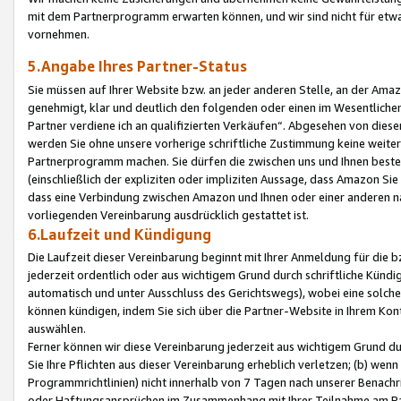
mit dem Partnerprogramm erwarten können, und wir sind nicht für etwa
vornehmen.
5.Angabe Ihres Partner-Status
Sie müssen auf Ihrer Website bzw. an jeder anderen Stelle, an der Am
genehmigt, klar und deutlich den folgenden oder einen im Wesentlichen
Partner verdiene ich an qualifizierten Verkäufen“. Abgesehen von die
werden Sie ohne unsere vorherige schriftliche Zustimmung keine weite
Partnerprogramm machen. Sie dürfen die zwischen uns und Ihnen best
(einschließlich der expliziten oder impliziten Aussage, dass Amazon Si
dass eine Verbindung zwischen Amazon und Ihnen oder einer anderen natü
vorliegenden Vereinbarung ausdrücklich gestattet ist.
6.Laufzeit und Kündigung
Die Laufzeit dieser Vereinbarung beginnt mit Ihrer Anmeldung für die 
jederzeit ordentlich oder aus wichtigem Grund durch schriftliche Kündi
automatisch und unter Ausschluss des Gerichtswegs), wobei eine solch
können kündigen, indem Sie sich über die Partner-Website in Ihrem Ko
auswählen.
Ferner können wir diese Vereinbarung jederzeit aus wichtigem Grund dur
Sie Ihre Pflichten aus dieser Vereinbarung erheblich verletzen; (b) wen
Programmrichtlinien) nicht innerhalb von 7 Tagen nach unserer Benachr
oder Haftungsansprüchen im Zusammenhang mit Ihrer Teilnahme am Pa