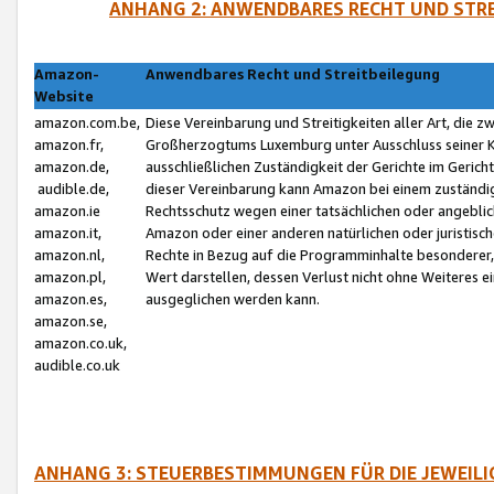
ANHANG 2: ANWENDBARES RECHT UND STRE
Amazon-
Anwendbares Recht und Streitbeilegung
Website
amazon.com.be,
Diese Vereinbarung und Streitigkeiten aller Art, die 
amazon.fr,
Großherzogtums Luxemburg unter Ausschluss seiner Kol
amazon.de,
ausschließlichen Zuständigkeit der Gerichte im Geri
audible.de,
dieser Vereinbarung kann Amazon bei einem zuständig
amazon.ie
Rechtsschutz wegen einer tatsächlichen oder angebli
amazon.it,
Amazon oder einer anderen natürlichen oder juristisc
amazon.nl,
Rechte in Bezug auf die Programminhalte besonderer,
amazon.pl,
Wert darstellen, dessen Verlust nicht ohne Weiteres e
amazon.es,
ausgeglichen werden kann.
amazon.se,
amazon.co.uk,
audible.co.uk
ANHANG 3: STEUERBESTIMMUNGEN FÜR DIE JEWEIL