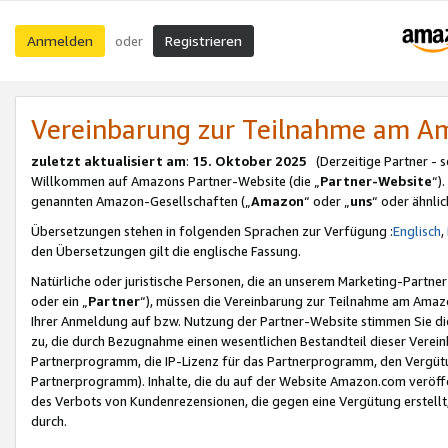
Anmelden
Registrieren
oder
Vereinbarung zur Teilnahme am 
zuletzt aktualisiert am
:
15. Oktober 2025
(Derzeitige Partner - 
Willkommen auf Amazons Partner-Website (die „
Partner-Website
“)
genannten Amazon-Gesellschaften („
Amazon
“ oder „
uns
“ oder ähnli
Übersetzungen stehen in folgenden Sprachen zur Verfügung :
Englisch
,
den Übersetzungen gilt die englische Fassung.
Natürliche oder juristische Personen, die an unserem Marketing-Partn
oder ein „
Partner
“), müssen die Vereinbarung zur Teilnahme am Ama
Ihrer Anmeldung auf bzw. Nutzung der Partner-Website stimmen Sie die
zu, die durch Bezugnahme einen wesentlichen Bestandteil dieser Verei
Partnerprogramm, die IP-Lizenz für das Partnerprogramm, den Vergütu
Partnerprogramm). Inhalte, die du auf der Website Amazon.com veröffe
des Verbots von Kundenrezensionen, die gegen eine Vergütung erstellt, 
durch.