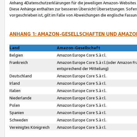
Anhang 4Datenschutzerklärungen für die jeweiligen Amazon-Websites
Diese Anhänge enthalten zur besseren Übersicht Übersetzungen. Sofe
vorgeschrieben ist, gilt im Falle von Abweichungen die englische Fass
ANHANG 1: AMAZON-GESELLSCHAFTEN UND AMAZO
Land
Amazon-Gesellschaft
Belgien
Amazon Europe Core S.à r.l.
Frankreich
Amazon Europe Core S.à r.l.(oder Amazon Fr
entsprechend der Mitteilung)
Deutschland
Amazon Europe Core S.à r.l.
Irland
Amazon Europe Core S.à r.l.
Italien
Amazon Europe Core S.à r.l.
Niederlande
Amazon Europe Core S.à r.l.
Polen
Amazon Europe Core S.à r.l.
Spanien
Amazon Europe Core S.à r.l.
Schweden
Amazon Europe Core S.à r.l.
Vereinigtes Königreich
Amazon Europe Core S.à r.l.