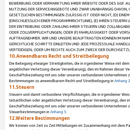
BEWERBUNG ODER VERMARKTUNG IHRER WEBSITE ODER DES GGF. AUF 
NUTZUNG DER SERVICEANGEBOTE UND ZWAR UNABHÄNGIG DAVON, O
GESETZLICHEN BESTIMMUNGEN ZULÄSSIG IST ODER NICHT, (D) EINE
(EINSCHLIESSLICH EINER PROGRAMMRICHTLINIE), (E) IHREN STEUER
DER EINTREIBUNG ODER ZAHLUNG IHRER STEUERN UND ZOLLABGAB
ODER ZOLLVERPFLICHTUNGEN, ODER (F) FAHRLÄSSIGKEIT ODER VORS
AUFTRAGNEHMER. WIR UND UNSERE BEAUFTRAGTEN KÖNNEN IM NAME
GERICHTLICHE SCHRITTE EINLEITEN UND JEDE PROZESSUALE HAND
VERTEIDIGEN, ODER UM RECHTE AUCH ZUM ZWECK DER DURCHSETZU
10.Anwendbares Recht und Streitbeilegung
Die Beilegung etwaiger Streitigkeiten, die in irgendeiner Weise mit de
angeblichen Verletzung dieser Vereinbarung), den im Rahmen dieser Ve
Geschäftsbeziehung mit uns oder unseren verbundenen Unternehmen zu
Bestimmungen zu anwendbarem Recht und Streitbeilegung in
Anhang 
11.Steuern
Steuern und damit verbundene Verpflichtungen, die in irgendeiner Wei
tatsächlichen oder angeblichen Verletzung dieser Vereinbarung), den 
Geschäftsbeziehung mit uns oder unseren verbundenen Unternehmen z
Steuerbestimmungen in
Anhang 3
.
12.Weitere Bestimmungen
Wir können von Zeit zu Zeit Mitteilungen im Zusammenhang mit dem Par