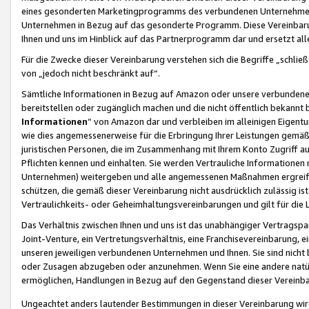
eines gesonderten Marketingprogramms des verbundenen Unternehmens
Unternehmen in Bezug auf das gesonderte Programm. Diese Vereinbarung
Ihnen und uns im Hinblick auf das Partnerprogramm dar und ersetzt al
Für die Zwecke dieser Vereinbarung verstehen sich die Begriffe „schließ
von „jedoch nicht beschränkt auf“.
Sämtliche Informationen in Bezug auf Amazon oder unsere verbunde
bereitstellen oder zugänglich machen und die nicht öffentlich bekannt bz
Informationen
“ von Amazon dar und verbleiben im alleinigen Eigent
wie dies angemessenerweise für die Erbringung Ihrer Leistungen gemäß d
juristischen Personen, die im Zusammenhang mit Ihrem Konto Zugriff au
Pflichten kennen und einhalten. Sie werden Vertrauliche Informationen 
Unternehmen) weitergeben und alle angemessenen Maßnahmen ergreifen
schützen, die gemäß dieser Vereinbarung nicht ausdrücklich zulässig is
Vertraulichkeits- oder Geheimhaltungsvereinbarungen und gilt für die
Das Verhältnis zwischen Ihnen und uns ist das unabhängiger Vertragspa
Joint-Venture, ein Vertretungsverhältnis, eine Franchisevereinbarung, 
unseren jeweiligen verbundenen Unternehmen und Ihnen. Sie sind ni
oder Zusagen abzugeben oder anzunehmen. Wenn Sie eine andere natürli
ermöglichen, Handlungen in Bezug auf den Gegenstand dieser Vereinbar
Ungeachtet anders lautender Bestimmungen in dieser Vereinbarung wird