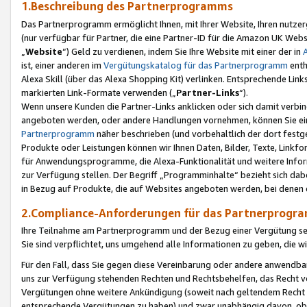
1.Beschreibung des Partnerprogramms
Das Partnerprogramm ermöglicht Ihnen, mit Ihrer Website, Ihren nutzer
(nur verfügbar für Partner, die eine Partner-ID für die Amazon UK We
„
Website
“) Geld zu verdienen, indem Sie Ihre Website mit einer der in
ist, einer anderen im
Vergütungskatalog für das Partnerprogramm
enth
Alexa Skill (über das Alexa Shopping Kit) verlinken. Entsprechende Lin
markierten Link-Formate verwenden („
Partner-Links
“).
Wenn unsere Kunden die Partner-Links anklicken oder sich damit verbi
angeboten werden, oder andere Handlungen vornehmen, können Sie eine
Partnerprogramm
näher beschrieben (und vorbehaltlich der dort festg
Produkte oder Leistungen können wir Ihnen Daten, Bilder, Texte, Linkfo
für Anwendungsprogramme, die Alexa-Funktionalität und weitere Inf
zur Verfügung stellen. Der Begriff „Programminhalte“ bezieht sich dabe
in Bezug auf Produkte, die auf Websites angeboten werden, bei denen 
2.Compliance-Anforderungen für das Partnerprog
Ihre Teilnahme am Partnerprogramm und der Bezug einer Vergütung setz
Sie sind verpflichtet, uns umgehend alle Informationen zu geben, die w
Für den Fall, dass Sie gegen diese Vereinbarung oder andere anwendba
uns zur Verfügung stehenden Rechten und Rechtsbehelfen, das Recht vo
Vergütungen ohne weitere Ankündigung (soweit nach geltendem Recht z
entsprechende Vergütungen zu haben) und zwar unabhängig davon, ob 