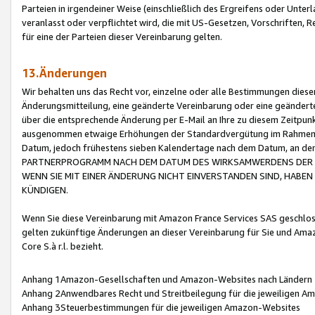
Parteien in irgendeiner Weise (einschließlich des Ergreifens oder Unt
veranlasst oder verpflichtet wird, die mit US-Gesetzen, Vorschriften,
für eine der Parteien dieser Vereinbarung gelten.
13.Änderungen
Wir behalten uns das Recht vor, einzelne oder alle Bestimmungen diese
Änderungsmitteilung, eine geänderte Vereinbarung oder eine geänderte 
über die entsprechende Änderung per E-Mail an Ihre zu diesem Zeitpun
ausgenommen etwaige Erhöhungen der Standardvergütung im Rahmen
Datum, jedoch frühestens sieben Kalendertage nach dem Datum, an de
PARTNERPROGRAMM NACH DEM DATUM DES WIRKSAMWERDENS DER Ä
WENN SIE MIT EINER ÄNDERUNG NICHT EINVERSTANDEN SIND, HABEN S
KÜNDIGEN.
Wenn Sie diese Vereinbarung mit Amazon France Services SAS geschlo
gelten zukünftige Änderungen an dieser Vereinbarung für Sie und Ama
Core S.à r.l. bezieht.
Anhang 1Amazon-Gesellschaften und Amazon-Websites nach Ländern
Anhang 2Anwendbares Recht und Streitbeilegung für die jeweiligen 
Anhang 3Steuerbestimmungen für die jeweiligen Amazon-Websites