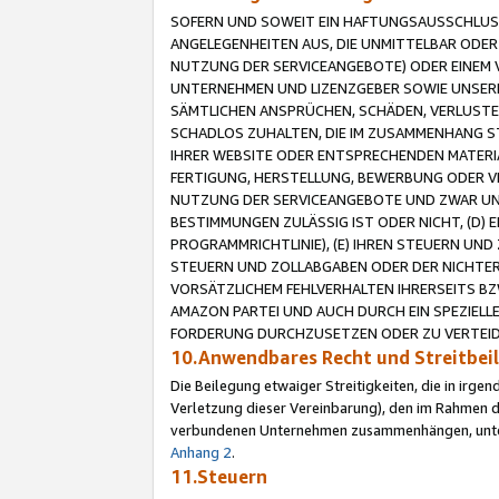
SOFERN UND SOWEIT EIN HAFTUNGSAUSSCHLUSS
ANGELEGENHEITEN AUS, DIE UNMITTELBAR ODER 
NUTZUNG DER SERVICEANGEBOTE) ODER EINEM V
UNTERNEHMEN UND LIZENZGEBER SOWIE UNSERE 
SÄMTLICHEN ANSPRÜCHEN, SCHÄDEN, VERLUSTE
SCHADLOS ZUHALTEN, DIE IM ZUSAMMENHANG STE
IHRER WEBSITE ODER ENTSPRECHENDEN MATERIA
FERTIGUNG, HERSTELLUNG, BEWERBUNG ODER VE
NUTZUNG DER SERVICEANGEBOTE UND ZWAR UN
BESTIMMUNGEN ZULÄSSIG IST ODER NICHT, (D) 
PROGRAMMRICHTLINIE), (E) IHREN STEUERN UN
STEUERN UND ZOLLABGABEN ODER DER NICHTER
VORSÄTZLICHEM FEHLVERHALTEN IHRERSEITS BZ
AMAZON PARTEI UND AUCH DURCH EIN SPEZIELL
FORDERUNG DURCHZUSETZEN ODER ZU VERTEIDI
10.Anwendbares Recht und Streitbe
Die Beilegung etwaiger Streitigkeiten, die in irg
Verletzung dieser Vereinbarung), den im Rahmen d
verbundenen Unternehmen zusammenhängen, unterl
Anhang 2
.
11.Steuern