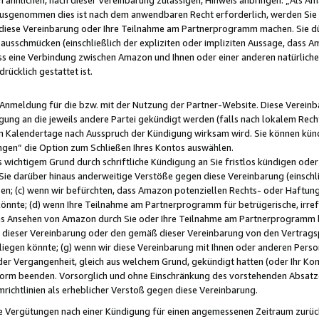
usgenommen dies ist nach dem anwendbaren Recht erforderlich, werden Sie 
f diese Vereinbarung oder Ihre Teilnahme am Partnerprogramm machen. Sie d
usschmücken (einschließlich der expliziten oder impliziten Aussage, dass A
 eine Verbindung zwischen Amazon und Ihnen oder einer anderen natürlichen 
rücklich gestattet ist.
r Anmeldung für die bzw. mit der Nutzung der Partner-Website. Diese Vereinb
gung an die jeweils andere Partei gekündigt werden (falls nach lokalem Rech
n Kalendertage nach Ausspruch der Kündigung wirksam wird. Sie können kündi
ngen“ die Option zum Schließen Ihres Kontos auswählen.
 wichtigem Grund durch schriftliche Kündigung an Sie fristlos kündigen oder I
 Sie darüber hinaus anderweitige Verstöße gegen diese Vereinbarung (einschli
ben; (c) wenn wir befürchten, dass Amazon potenziellen Rechts- oder Haftu
nnte; (d) wenn Ihre Teilnahme am Partnerprogramm für betrügerische, irref
das Ansehen von Amazon durch Sie oder Ihre Teilnahme am Partnerprogramm b
ieser Vereinbarung oder den gemäß dieser Vereinbarung von den Vertragspa
liegen könnte; (g) wenn wir diese Vereinbarung mit Ihnen oder anderen Perso
 der Vergangenheit, gleich aus welchem Grund, gekündigt hatten (oder Ihr Ko
rm beenden. Vorsorglich und ohne Einschränkung des vorstehenden Absatzes
richtlinien als erheblicher Verstoß gegen diese Vereinbarung.
e Vergütungen nach einer Kündigung für einen angemessenen Zeitraum zurückb