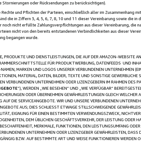
ge Stornierungen oder Rücksendungen zu berücksichtigen).
 Rechte und Pflichten der Parteien, einschließlich aller im Zusammenhang m
 die in Ziffern 3, 4, 5, 6, 7, 8, 10 und 11 dieser Vereinbarung sowie die in
er noch nicht erfüllte Zahlungsverpflichtungen aus dieser Vereinbarung, die
arteien nicht von den bereits entstandenen Verbindlichkeiten aus dieser Ver
gung begangen wurde.
 PRODUKTE UND DIENSTLEISTUNGEN, DIE AUF DER AMAZON-WEBSITE AN
GRAMMIERSCHNITTSTELLE FÜR PRODUKTWERBUNG, DATENFEEDS UND INH
-NAMEN, MARKEN UND LOGOS UNSERER VERBUNDENEN UNTERNEHMEN (EIN
IONEN, MATERIAL, DATEN, BILDER, TEXTE UND SONSTIGE GEWERBLICHE 
EREN VERBUNDENEN UNTERNEHMEN ODER LIZENZGEBERN IM RAHMEN DES 
NGEBOTE
“), WERDEN „WIE BESEHEN“ UND „WIE VERFÜGBAR“ BEREITGEST
CHERUNGEN ODER ÜBERNEHMEN GEWÄHRLEISTUNGEN GLEICH WELCHER AR
ZUG AUF DIE SERVICEANGEBOTE. WIR UND UNSERE VERBUNDENEN UNTERNEH
ANGEBOTE AUS; DIES SCHLIESST ETWAIGE STILLSCHWEIGENDE GEWÄHRLE
LITÄT, EIGNUNG FÜR EINEN BESTIMMTEN VERWENDUNGSZWECK, NICHTVER
OGENHEITEN, DEM ÜBLICHEN GESCHÄFTSVERKEHR, DER LEISTUNG ODER H
 BESCHAFFENHEIT, MERKMALE, FUNKTIONEN, DEN LEISTUNGSUMFANG ODER
VERBUNDENEN UNTERNEHMEN ODER LIZENZGEBER GEWÄHRLEISTEN, DASS D
HGÄNGIG BZW. AUF BESTIMMTE ART UND WEISE FUNKTIONIEREN WERDEN 