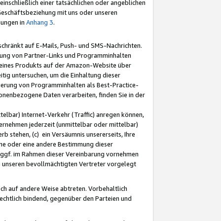
nschließlich einer tatsächlichen oder angeblichen
Geschäftsbeziehung mit uns oder unseren
mungen in
Anhang 3
.
schränkt auf E-Mails, Push- und SMS-Nachrichten.
ellung von Partner-Links und Programminhalten
 eines Produkts auf der Amazon-Website über
tig untersuchen, um die Einhaltung dieser
ntierung von Programminhalten als Best-Practice-
sonenbezogene Daten verarbeiten, finden Sie in der
telbar) Internet-Verkehr (Traffic) anregen können,
rnehmen jederzeit (unmittelbar oder mittelbar)
b stehen, (c) ein Versäumnis unsererseits, Ihre
fene oder eine andere Bestimmung dieser
r ggf. im Rahmen dieser Vereinbarung vornehmen
ch unseren bevollmächtigten Vertreter vorgelegt
ch auf andere Weise abtreten. Vorbehaltlich
rechtlich bindend, gegenüber den Parteien und