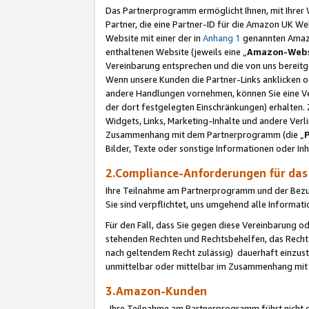
Das Partnerprogramm ermöglicht Ihnen, mit Ihrer W
Partner, die eine Partner-ID für die Amazon UK W
Website mit einer der in
Anhang 1
genannten Amazon
enthaltenen Website (jeweils eine „
Amazon-Webs
Vereinbarung entsprechen und die von uns bereitg
Wenn unsere Kunden die Partner-Links anklicken 
andere Handlungen vornehmen, können Sie eine Ver
der dort festgelegten Einschränkungen) erhalten. 
Widgets, Links, Marketing-Inhalte und andere Ver
Zusammenhang mit dem Partnerprogramm (die „
Bilder, Texte oder sonstige Informationen oder In
2.Compliance-Anforderungen für d
Ihre Teilnahme am Partnerprogramm und der Bezug 
Sie sind verpflichtet, uns umgehend alle Informat
Für den Fall, dass Sie gegen diese Vereinbarung 
stehenden Rechten und Rechtsbehelfen, das Recht
nach geltendem Recht zulässig) dauerhaft einzus
unmittelbar oder mittelbar im Zusammenhang mit
3.Amazon-Kunden
Ihre Teilnahme am Partnerprogramm führt nicht d