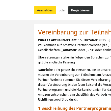
Anmelden
Registrieren
oder
Vereinbarung zur Teil
zuletzt aktualisiert am
:
15. Oktober 2025
(De
Willkommen auf Amazons Partner-Website (die „
Gesellschaften („
Amazon
“ oder „
uns
“ oder ähnl
Übersetzungen stehen in folgenden Sprachen zur 
gilt die englische Fassung.
Natürliche oder juristische Personen, die an uns
müssen die Vereinbarung zur Teilnahme am Amaz
Partner-Website stimmen Sie dieser Vereinbarung,
dieser Vereinbarung bilden (zum Beispiel die Vo
Partnerprogramm und die Markenrichtlinien für da
Amazon entsprechen, einschließlich des Verbots vo
Richtlinien sorgfältig durch.
1.Beschreibung des Partnerprogra