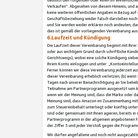
Verkäufen“. Abgesehen von diesem Hinweis, und a
keine weiteren öffentlichen Angaben in Bezug au
Geschäftsbeziehung weder falsch darstellen noch a
und Sie werden weder erklären noch andeuten, dass
dies ist gemäß der vorliegenden Vereinbarung ausd
6.Laufzeit und Kündigung
Die Laufzeit dieser Vereinbarung beginnt mit Ihre
oder aus wichtigem Grund durch schriftliche Kündi
Gerichtswegs), wobei eine solche Kündigung siebe
Ihrem Konto einloggen und unter „Kontoeinstellu
Ferner können wir diese Vereinbarung jederzeit aus
dieser Vereinbarung erheblich verletzen; (b) wenn
Tagen nach unserer Benachrichtigung an Sie behe
Teilnahme am Partnerprogramm ausgesetzt sein kö
wenn wir der Meinung sind, dass die Marke oder 
Meinung sind, dass Amazon im Zusammenhang mit d
zum Steuereinbehalt unterliegt oder künftig unter
sind oder gemeinsam mit Ihnen agieren, bereits in
Partnerprogramm in der allgemein angebotenen Fo
der Ziffer 5 und jeder Verstoß gegen die Programm
Wir dürfen angefallene und noch nicht ausgezahlt