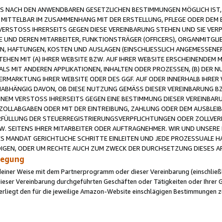
 NACH DEN ANWENDBAREN GESETZLICHEN BESTIMMUNGEN MÖGLICH IST, S
MITTELBAR IM ZUSAMMENHANG MIT DER ERSTELLUNG, PFLEGE ODER DEM BE
ERSTOSS IHRERSEITS GEGEN DIESE VEREINBARUNG STEHEN UND SIE VERP
UND DEREN MITARBEITER, FUNKTIONSTRÄGER (OFFICERS), ORGANMITGLI
N, HAFTUNGEN, KOSTEN UND AUSLAGEN (EINSCHLIESSLICH ANGEMESSENE
HEN MIT (A) IHRER WEBSITE BZW. AUF IHRER WEBSITE ERSCHEINENDEM M
LS MIT ANDEREN APPLIKATIONEN, INHALTEN ODER PROZESSEN, (B) DER 
RMARKTUNG IHRER WEBSITE ODER DES GGF. AUF ODER INNERHALB IHRER W
ABHÄNGIG DAVON, OB DIESE NUTZUNG GEMÄSS DIESER VEREINBARUNG B
EINEM VERSTOSS IHRERSEITS GEGEN EINE BESTIMMUNG DIESER VEREINBARU
D ZOLLABGABEN ODER MIT DER EINTREIBUNG, ZAHLUNG ODER DEM AUSBLEI
FÜLLUNG DER STEUERREGISTRIERUNGSVERPFLICHTUNGEN ODER ZOLLVERPF
W. SEITENS IHRER MITARBEITER ODER AUFTRAGNEHMER. WIR UND UNSERE
ES MANDAT GERICHTLICHE SCHRITTE EINLEITEN UND JEDE PROZESSUALE 
GEN, ODER UM RECHTE AUCH ZUM ZWECK DER DURCHSETZUNG DIESES AR
ilegung
endeiner Weise mit dem Partnerprogramm oder dieser Vereinbarung (einschließl
ieser Vereinbarung durchgeführten Geschäften oder Tätigkeiten oder Ihrer 
iegt den für die jeweilige Amazon-Website einschlägigen Bestimmungen z