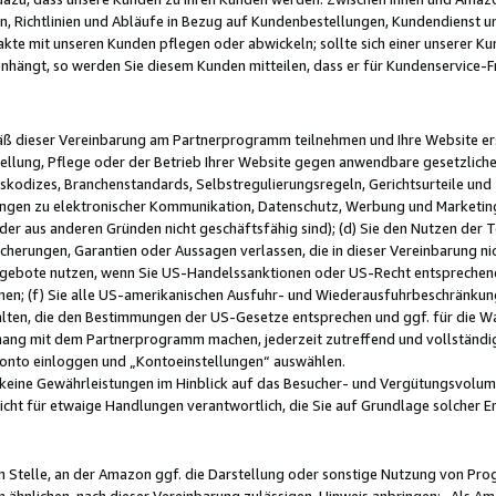
, Richtlinien und Abläufe in Bezug auf Kundenbestellungen, Kundendienst 
kte mit unseren Kunden pflegen oder abwickeln; sollte sich einer unserer Ku
nhängt, so werden Sie diesem Kunden mitteilen, dass er für Kundenservic
emäß dieser Vereinbarung am Partnerprogramm teilnehmen und Ihre Website er
ellung, Pflege oder der Betrieb Ihrer Website gegen anwendbare gesetzlich
skodizes, Branchenstandards, Selbstregulierungsregeln, Gerichtsurteile und 
ngen zu elektronischer Kommunikation, Datenschutz, Werbung und Marketing)
 oder aus anderen Gründen nicht geschäftsfähig sind); (d) Sie den Nutzen de
cherungen, Garantien oder Aussagen verlassen, die in dieser Vereinbarung nich
gebote nutzen, wenn Sie US-Handelssanktionen oder US-Recht entsprechen
men; (f) Sie alle US-amerikanischen Ausfuhr- und Wiederausfuhrbeschränkun
ten, die den Bestimmungen der US-Gesetze entsprechen und ggf. für die Wa
hang mit dem Partnerprogramm machen, jederzeit zutreffend und vollständig 
 Konto einloggen und „Kontoeinstellungen“ auswählen.
keine Gewährleistungen im Hinblick auf das Besucher- und Vergütungsvolu
icht für etwaige Handlungen verantwortlich, die Sie auf Grundlage solcher
en Stelle, an der Amazon ggf. die Darstellung oder sonstige Nutzung von Pr
 ähnlichen, nach dieser Vereinbarung zulässigen, Hinweis anbringen: „Als Ama