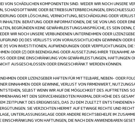
FREI VON SCHÄDLICHEN KOMPONENTEN SIND. WEDER WIR NOCH UNSERE 
VIREN, SCHADSOFTWARE ODER BETRIEBSUNTERBRECHUNGEN, EINSCHLIESSL
ÄNDERUNG ODER LÖSCHUNG, VERNICHTUNG, BESCHÄDIGUNG ODER VERLUST 
INHALTEN. BERATUNG ODER INFORMATIONEN, DIE SIE VON UNS ODER EIN
LTEN, BEGRÜNDEN KEINE GEWÄHRLEISTUNGSANSPRÜCHE, ES SEIN DENN, DI
WEDER WIR NOCH UNSERE VERBUNDENEN UNTERNEHMEN ODER LIZENZGEBE
FGRUND (X) DES VERLUSTS VON VORAUSSICHTLICHEN GEWINNEN ODER 
 (Y) VON INVESTITIONEN, AUFWENDUNGEN ODER VERPFLICHTUNGEN, DIE 
EN ODER (Z) DER BEENDIGUNG ODER AUSSETZUNG IHRER TEILNAHME A
LUSS ODER EINE EINSCHRÄNKUNG VON GEWÄHRLEISTUNGEN, HAFTUNGEN O
NICHT AUSGESCHLOSSEN ODER EINGESCHRÄNKT WERDEN KÖNNEN.
EHMEN ODER LIZENZGEBER HAFTEN FÜR MITTELBARE, NEBEN- ODER FOL
R EINNAHMEN ODER GEWINNE, VERLUST VON FIRMENWERT, NUTZUNGSAU
TSTEHEN, SELBST WENN WIR AUF DIE MÖGLICHKEIT DES AUFTRETENS S
MENHANG MIT DEN SERVICEANGEBOTEN MAXIMAL DER HÖHE DES GESAMT
M ZEITPUNKT DES EREIGNISSES, DAS ZU DEM ZULETZT ENTSTANDENEN 
ERGÜTUNGEN. SIE VERZICHTEN HIERMIT AUF ETWAIGE RECHTE UND RECHT
KLAGE, UNTERLASSUNGSKLAGE ODER ANDERE RECHTSBEHELFE IM ZUSAMME
NE EINSCHRÄNKUNG VON HAFTUNGEN, DIE NACH DEN ANWENDBAREN GESE