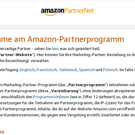
nahme am Amazon-Partnerprogramm
rzeitige Partner - sehen Sie
hier
, was sich geändert hat).
Partner-Website
“). Hier können Sie Ihre Marketing-Partner-Beziehung zu d
iche Bezeichnung) verwalten.
Verfügung :
Englisch
,
Französisch
,
Italienisch
,
Spanisch
und
Polnisch
. Im Fall
erem Marketing-Partner-Programm (das „
Partnerprogramm
“) teilnehmen od
on-Partnerprogramm (diese „
Vereinbarung
“) ohne Änderungen akzeptieren
 einschließlich den
Programmrichtlinien
(wie in Ziffer 12 definiert) zu, die 
raussetzungen für die Teilnahme am Partnerprogramm, die IP-Lizenz für das
s Partnerprogramm). Inhalte, die du auf der Website Amazon.com veröffentl
n Kundenrezensionen, die gegen eine Vergütung erstellt, bearbeitet oder ent
mms