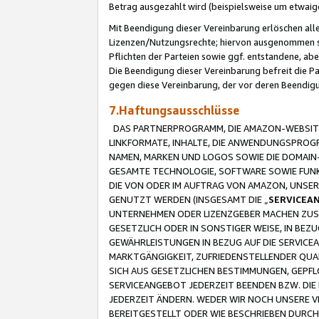
Betrag ausgezahlt wird (beispielsweise um etwai
Mit Beendigung dieser Vereinbarung erlöschen alle
Lizenzen/Nutzungsrechte; hiervon ausgenommen sind
Pflichten der Parteien sowie ggf. entstandene, ab
Die Beendigung dieser Vereinbarung befreit die P
gegen diese Vereinbarung, der vor deren Beendi
7.Haftungsausschlüsse
DAS PARTNERPROGRAMM, DIE AMAZON-WEBSITE,
LINKFORMATE, INHALTE, DIE ANWENDUNGSPRO
NAMEN, MARKEN UND LOGOS SOWIE DIE DOMAIN
GESAMTE TECHNOLOGIE, SOFTWARE SOWIE FUNKT
DIE VON ODER IM AUFTRAG VON AMAZON, UNS
GENUTZT WERDEN (INSGESAMT DIE „
SERVICEA
UNTERNEHMEN ODER LIZENZGEBER MACHEN ZUSI
GESETZLICH ODER IN SONSTIGER WEISE, IN BE
GEWÄHRLEISTUNGEN IN BEZUG AUF DIE SERVICE
MARKTGÄNGIGKEIT, ZUFRIEDENSTELLENDER QUA
SICH AUS GESETZLICHEN BESTIMMUNGEN, GEPFL
SERVICEANGEBOT JEDERZEIT BEENDEN BZW. DIE
JEDERZEIT ÄNDERN. WEDER WIR NOCH UNSERE 
BEREITGESTELLT ODER WIE BESCHRIEBEN DURC