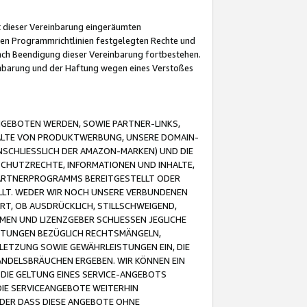
it dieser Vereinbarung eingeräumten
 den Programmrichtlinien festgelegten Rechte und
 nach Beendigung dieser Vereinbarung fortbestehen.
einbarung und der Haftung wegen eines Verstoßes
GEBOTEN WERDEN, SOWIE PARTNER-LINKS,
ALTE VON PRODUKTWERBUNG, UNSERE DOMAIN-
SCHLIESSLICH DER AMAZON-MARKEN) UND DIE
SCHUTZRECHTE, INFORMATIONEN UND INHALTE,
PARTNERPROGRAMMS BEREITGESTELLT ODER
ELLT. WEDER WIR NOCH UNSERE VERBUNDENEN
T, OB AUSDRÜCKLICH, STILLSCHWEIGEND,
MEN UND LIZENZGEBER SCHLIESSEN JEGLICHE
ISTUNGEN BEZÜGLICH RECHTSMÄNGELN,
LETZUNG SOWIE GEWÄHRLEISTUNGEN EIN, DIE
ANDELSBRÄUCHEN ERGEBEN. WIR KÖNNEN EIN
 DIE GELTUNG EINES SERVICE-ANGEBOTS
IE SERVICEANGEBOTE WEITERHIN
ODER DASS DIESE ANGEBOTE OHNE