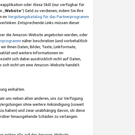
eapplikation oder Alexa Skill (nur verfügbar für
e „
Website
“) Geld zu verdienen, indem Sie Ihre
en im
Vergütungskatalog für das Partnerprogramm
t) verlinken. Entsprechende Links müssen dieser
e über die Amazon-Website angeboten werden, oder
nerprogramm
näher beschrieben (und vorbehaltlich
ir Ihnen Daten, Bilder, Texte, Linkformate,
alität und weitere Informationen im
zieht sich dabei ausdrücklich nicht auf Daten,
es sich nicht um eine Amazon-Website handelt.
rung einhalten.
ir uns neben allen anderen, uns zur Verfügung
n Vergütungen ohne weitere Ankündigung (soweit
 zu haben) und zwar unabhängig davon, ob diese
darüber hinausgehende Schäden zu verlangen.
on gelten alle auf der Amazon-Website