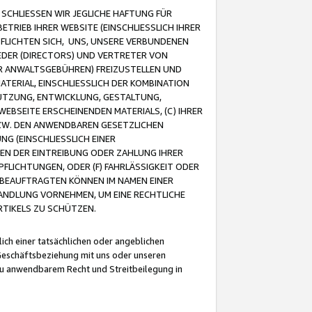
CHLIESSEN WIR JEGLICHE HAFTUNG FÜR
TRIEB IHRER WEBSITE (EINSCHLIESSLICH IHRER
FLICHTEN SICH, UNS, UNSERE VERBUNDENEN
EDER (DIRECTORS) UND VERTRETER VON
R ANWALTSGEBÜHREN) FREIZUSTELLEN UND
ATERIAL, EINSCHLIESSLICH DER KOMBINATION
NUTZUNG, ENTWICKLUNG, GESTALTUNG,
EBSEITE ERSCHEINENDEN MATERIALS, (C) IHRER
ZW. DEN ANWENDBAREN GESETZLICHEN
NG (EINSCHLIESSLICH EINER
BEN DER EINTREIBUNG ODER ZAHLUNG IHRER
LICHTUNGEN, ODER (F) FAHRLÄSSIGKEIT ODER
 BEAUFTRAGTEN KÖNNEN IM NAMEN EINER
HANDLUNG VORNEHMEN, UM EINE RECHTLICHE
TIKELS ZU SCHÜTZEN.
ich einer tatsächlichen oder angeblichen
Geschäftsbeziehung mit uns oder unseren
u anwendbarem Recht und Streitbeilegung in