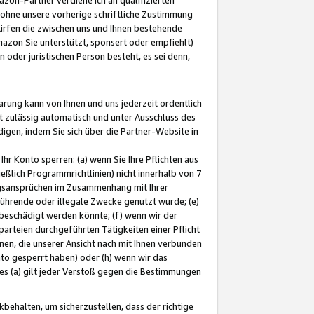
ohne unsere vorherige schriftliche Zustimmung
ürfen die zwischen uns und Ihnen bestehende
mazon Sie unterstützt, sponsert oder empfiehlt)
oder juristischen Person besteht, es sei denn,
arung kann von Ihnen und uns jederzeit ordentlich
t zulässig automatisch und unter Ausschluss des
gen, indem Sie sich über die Partner-Website in
hr Konto sperren: (a) wenn Sie Ihre Pflichten aus
eßlich Programmrichtlinien) nicht innerhalb von 7
ngsansprüchen im Zusammenhang mit Ihrer
ührende oder illegale Zwecke genutzt wurde; (e)
eschädigt werden könnte; (f) wenn wir der
rteien durchgeführten Tätigkeiten einer Pflicht
nen, die unserer Ansicht nach mit Ihnen verbunden
nto gesperrt haben) oder (h) wenn wir das
 (a) gilt jeder Verstoß gegen die Bestimmungen
ehalten, um sicherzustellen, dass der richtige