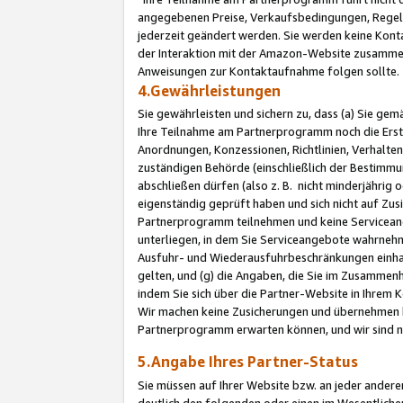
angegebenen Preise, Verkaufsbedingungen, Regeln
jederzeit geändert werden. Sie werden keine Konta
der Interaktion mit der Amazon-Website zusamme
Anweisungen zur Kontaktaufnahme folgen sollte.
4.Gewährleistungen
Sie gewährleisten und sichern zu, dass (a) Sie g
Ihre Teilnahme am Partnerprogramm noch die Erst
Anordnungen, Konzessionen, Richtlinien, Verhalten
zuständigen Behörde (einschließlich der Bestimmu
abschließen dürfen (also z. B. nicht minderjährig
eigenständig geprüft haben und sich nicht auf Zusi
Partnerprogramm teilnehmen und keine Servicean
unterliegen, in dem Sie Serviceangebote wahrneh
Ausfuhr- und Wiederausfuhrbeschränkungen einhal
gelten, und (g) die Angaben, die Sie im Zusammen
indem Sie sich über die Partner-Website in Ihrem
Wir machen keine Zusicherungen und übernehmen 
Partnerprogramm erwarten können, und wir sind n
5.Angabe Ihres Partner-Status
Sie müssen auf Ihrer Website bzw. an jeder ander
deutlich den folgenden oder einen im Wesentlichen