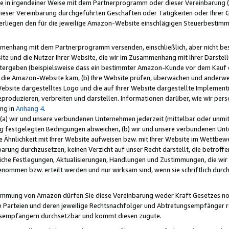
e in irgendeiner Weise mit dem Partnerprogramm oder dieser Vereinbarung (ei
ieser Vereinbarung durchgeführten Geschäften oder Tätigkeiten oder Ihrer 
liegen den für die jeweilige Amazon-Website einschlägigen Steuerbestim
mmenhang mit dem Partnerprogramm versenden, einschließlich, aber nicht be
site und die Nutzer Ihrer Website, die wir im Zusammenhang mit Ihrer Darst
itergeben (beispielsweise dass ein bestimmter Amazon-Kunde vor dem Kauf
uf die Amazon-Website kam, (b) Ihre Website prüfen, überwachen und anderwei
r Website dargestelltes Logo und die auf Ihrer Website dargestellte Impleme
reproduzieren, verbreiten und darstellen. Informationen darüber, wie wir per
ng in
Anhang 4
.
 (a) wir und unsere verbundenen Unternehmen jederzeit (mittelbar oder unmit
ng festgelegten Bedingungen abweichen, (b) wir und unsere verbundenen Unte
 Ähnlichkeit mit Ihrer Website aufweisen bzw. mit Ihrer Website im Wettbewer
barung durchzusetzen, keinen Verzicht auf unser Recht darstellt, die betrof
liche Festlegungen, Aktualisierungen, Handlungen und Zustimmungen, die wi
enommen bzw. erteilt werden und nur wirksam sind, wenn sie schriftlich dur
stimmung von Amazon dürfen Sie diese Vereinbarung weder Kraft Gesetzes no
die Parteien und deren jeweilige Rechtsnachfolger und Abtretungsempfänger 
ngsempfängern durchsetzbar und kommt diesen zugute.