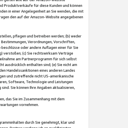
und Produktverkäufe für diese Kunden und können
nden in einer Angelegenheit an Sie wenden, die mit
e-Fragen den auf der Amazon-Website angegebenen
stellen, pflegen und betreiben werden; (b) weder
e Bestimmungen, Verordnungen, Vorschriften,
-beschlüsse oder andere Auflagen einer für Sie
 verstoßen; (c) Sie rechtswirksam Verträge
r Teilnahme am Partnerprogramm für sich selbst
t ausdrücklich enthalten sind; (e) Sie nicht am
den Handelssanktionen eines anderen Landes
gen und zutreffende nicht US-amerikanische
ren, Software, Technologie und Leistungen
sind. Sie können Ihre Angaben aktualisieren,
men, das Sie im Zusammenhang mit dem
 Erwartungen vornehmen.
ogramminhalten durch Sie genehmigt, klar und
zon-Partner verdiene ich an qualifizierten