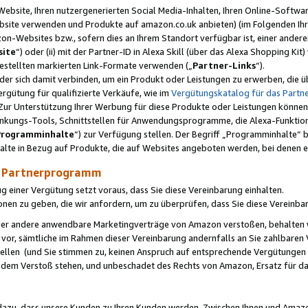
ebsite, Ihren nutzergenerierten Social Media-Inhalten, Ihren Online-Softwar
ebsite verwenden und Produkte auf amazon.co.uk anbieten) (im Folgenden Ihr
-Websites bzw., sofern dies an Ihrem Standort verfügbar ist, einer ander
ite
“) oder (ii) mit der Partner-ID in Alexa Skill (über das Alexa Shopping Ki
estellten markierten Link-Formate verwenden („
Partner-Links
“).
oder sich damit verbinden, um ein Produkt oder Leistungen zu erwerben, di
gütung für qualifizierte Verkäufe, wie im
Vergütungskatalog für das Part
Zur Unterstützung Ihrer Werbung für diese Produkte oder Leistungen können w
linkungs-Tools, Schnittstellen für Anwendungsprogramme, die Alexa-Funktion
Programminhalte
“) zur Verfügung stellen. Der Begriff „Programminhalte“ be
halte in Bezug auf Produkte, die auf Websites angeboten werden, bei denen 
as Partnerprogramm
einer Vergütung setzt voraus, dass Sie diese Vereinbarung einhalten.
ionen zu geben, die wir anfordern, um zu überprüfen, dass Sie diese Vereinba
oder andere anwendbare Marketingverträge von Amazon verstoßen, behalten w
 vor, sämtliche im Rahmen dieser Vereinbarung andernfalls an Sie zahlbare
tellen (und Sie stimmen zu, keinen Anspruch auf entsprechende Vergütungen
 dem Verstoß stehen, und unbeschadet des Rechts von Amazon, Ersatz für 
azu, dass unsere Kunden zu Ihren Kunden werden. Zwischen Ihnen und Amaz