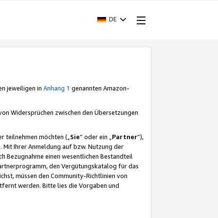
DE
en jeweiligen in
Anhang 1
genannten Amazon-
e von Widersprüchen zwischen den Übersetzungen
er teilnehmen möchten („
Sie
“ oder ein „
Partner
“),
. Mit Ihrer Anmeldung auf bzw. Nutzung der
durch Bezugnahme einen wesentlichen Bestandteil
 Partnerprogramm, den Vergütungskatalog für das
ichst, müssen den Community-Richtlinien von
fernt werden. Bitte lies die Vorgaben und