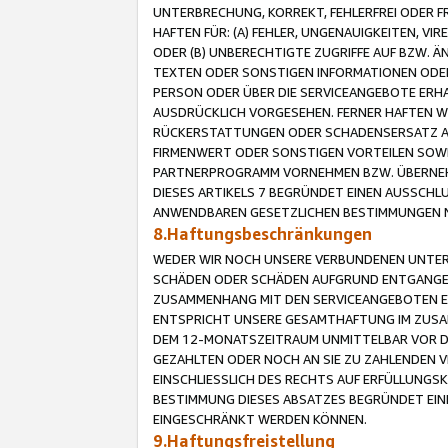
UNTERBRECHUNG, KORREKT, FEHLERFREI ODER 
HAFTEN FÜR: (A) FEHLER, UNGENAUIGKEITEN, 
ODER (B) UNBERECHTIGTE ZUGRIFFE AUF BZW. 
TEXTEN ODER SONSTIGEN INFORMATIONEN ODER 
PERSON ODER ÜBER DIE SERVICEANGEBOTE ERHA
AUSDRÜCKLICH VORGESEHEN. FERNER HAFTEN 
RÜCKERSTATTUNGEN ODER SCHADENSERSATZ AU
FIRMENWERT ODER SONSTIGEN VORTEILEN SOWIE
PARTNERPROGRAMM VORNEHMEN BZW. ÜBERNEHM
DIESES ARTIKELS 7 BEGRÜNDET EINEN AUSSCH
ANWENDBAREN GESETZLICHEN BESTIMMUNGEN 
8.Haftungsbeschränkungen
WEDER WIR NOCH UNSERE VERBUNDENEN UNTERN
SCHÄDEN ODER SCHÄDEN AUFGRUND ENTGANGENE
ZUSAMMENHANG MIT DEN SERVICEANGEBOTEN EN
ENTSPRICHT UNSERE GESAMTHAFTUNG IM ZUSAM
DEM 12-MONATSZEITRAUM UNMITTELBAR VOR DE
GEZAHLTEN ODER NOCH AN SIE ZU ZAHLENDEN V
EINSCHLIESSLICH DES RECHTS AUF ERFÜLLUNGS
BESTIMMUNG DIESES ABSATZES BEGRÜNDET EI
EINGESCHRÄNKT WERDEN KÖNNEN.
9.Haftungsfreistellung