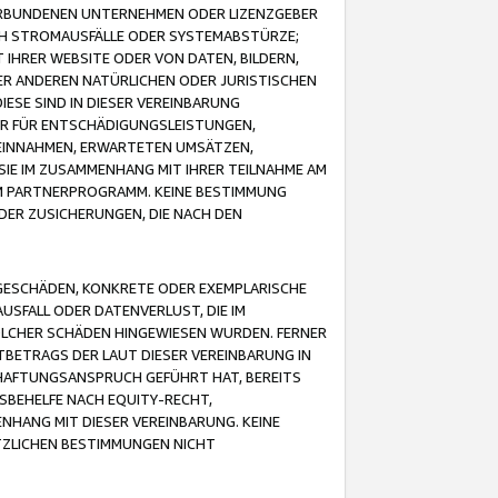
VERBUNDENEN UNTERNEHMEN ODER LIZENZGEBER
ICH STROMAUSFÄLLE ODER SYSTEMABSTÜRZE;
IHRER WEBSITE ODER VON DATEN, BILDERN,
ER ANDEREN NATÜRLICHEN ODER JURISTISCHEN
ESE SIND IN DIESER VEREINBARUNG
R FÜR ENTSCHÄDIGUNGSLEISTUNGEN,
EINNAHMEN, ERWARTETEN UMSÄTZEN,
SIE IM ZUSAMMENHANG MIT IHRER TEILNAHME AM
M PARTNERPROGRAMM. KEINE BESTIMMUNG
DER ZUSICHERUNGEN, DIE NACH DEN
GESCHÄDEN, KONKRETE ODER EXEMPLARISCHE
SFALL ODER DATENVERLUST, DIE IM
OLCHER SCHÄDEN HINGEWIESEN WURDEN. FERNER
BETRAGS DER LAUT DIESER VEREINBARUNG IN
HAFTUNGSANSPRUCH GEFÜHRT HAT, BEREITS
SBEHELFE NACH EQUITY-RECHT,
NHANG MIT DIESER VEREINBARUNG. KEINE
TZLICHEN BESTIMMUNGEN NICHT