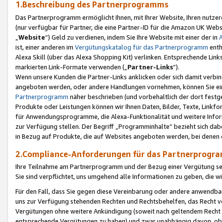
1.Beschreibung des Partnerprogramms
Das Partnerprogramm ermöglicht Ihnen, mit Ihrer Website, Ihren nutzer
(nur verfügbar für Partner, die eine Partner-ID für die Amazon UK We
„
Website
“) Geld zu verdienen, indem Sie Ihre Website mit einer der in
ist, einer anderen im
Vergütungskatalog für das Partnerprogramm
enth
Alexa Skill (über das Alexa Shopping Kit) verlinken. Entsprechende Lin
markierten Link-Formate verwenden („
Partner-Links
“).
Wenn unsere Kunden die Partner-Links anklicken oder sich damit verbi
angeboten werden, oder andere Handlungen vornehmen, können Sie eine
Partnerprogramm
näher beschrieben (und vorbehaltlich der dort festg
Produkte oder Leistungen können wir Ihnen Daten, Bilder, Texte, Linkfo
für Anwendungsprogramme, die Alexa-Funktionalität und weitere Inf
zur Verfügung stellen. Der Begriff „Programminhalte“ bezieht sich dabe
in Bezug auf Produkte, die auf Websites angeboten werden, bei denen 
2.Compliance-Anforderungen für das Partnerprog
Ihre Teilnahme am Partnerprogramm und der Bezug einer Vergütung setz
Sie sind verpflichtet, uns umgehend alle Informationen zu geben, die w
Für den Fall, dass Sie gegen diese Vereinbarung oder andere anwendba
uns zur Verfügung stehenden Rechten und Rechtsbehelfen, das Recht vo
Vergütungen ohne weitere Ankündigung (soweit nach geltendem Recht z
entsprechende Vergütungen zu haben) und zwar unabhängig davon, ob 