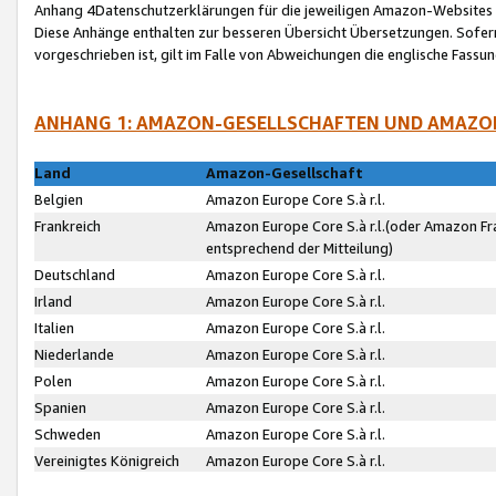
Anhang 4Datenschutzerklärungen für die jeweiligen Amazon-Websites
Diese Anhänge enthalten zur besseren Übersicht Übersetzungen. Sofe
vorgeschrieben ist, gilt im Falle von Abweichungen die englische Fass
ANHANG 1: AMAZON-GESELLSCHAFTEN UND AMAZO
Land
Amazon-Gesellschaft
Belgien
Amazon Europe Core S.à r.l.
Frankreich
Amazon Europe Core S.à r.l.(oder Amazon Fr
entsprechend der Mitteilung)
Deutschland
Amazon Europe Core S.à r.l.
Irland
Amazon Europe Core S.à r.l.
Italien
Amazon Europe Core S.à r.l.
Niederlande
Amazon Europe Core S.à r.l.
Polen
Amazon Europe Core S.à r.l.
Spanien
Amazon Europe Core S.à r.l.
Schweden
Amazon Europe Core S.à r.l.
Vereinigtes Königreich
Amazon Europe Core S.à r.l.