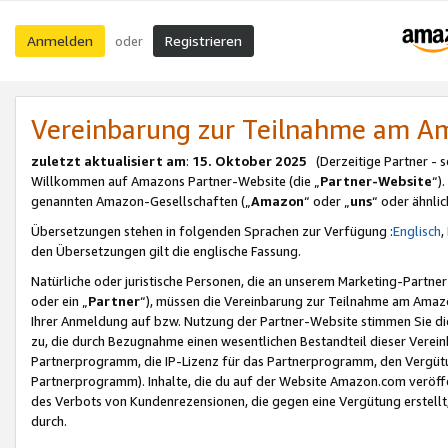
Anmelden
Registrieren
oder
Vereinbarung zur Teilnahme am 
zuletzt aktualisiert am
:
15. Oktober 2025
(Derzeitige Partner - 
Willkommen auf Amazons Partner-Website (die „
Partner-Website
“)
genannten Amazon-Gesellschaften („
Amazon
“ oder „
uns
“ oder ähnli
Übersetzungen stehen in folgenden Sprachen zur Verfügung :
Englisch
,
den Übersetzungen gilt die englische Fassung.
Natürliche oder juristische Personen, die an unserem Marketing-Partn
oder ein „
Partner
“), müssen die Vereinbarung zur Teilnahme am Ama
Ihrer Anmeldung auf bzw. Nutzung der Partner-Website stimmen Sie die
zu, die durch Bezugnahme einen wesentlichen Bestandteil dieser Verei
Partnerprogramm, die IP-Lizenz für das Partnerprogramm, den Vergütu
Partnerprogramm). Inhalte, die du auf der Website Amazon.com veröffe
des Verbots von Kundenrezensionen, die gegen eine Vergütung erstellt, 
durch.