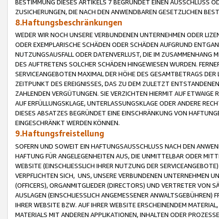
BESTIMMUNG DIESES ARTIKELS 7 BEGRÜNDET EINEN AUSSCHLUSS 
ZUSICHERUNGEN, DIE NACH DEN ANWENDBAREN GESETZLICHEN BE
8.Haftungsbeschränkungen
WEDER WIR NOCH UNSERE VERBUNDENEN UNTERNEHMEN ODER LIZEN
ODER EXEMPLARISCHE SCHÄDEN ODER SCHÄDEN AUFGRUND ENTGANG
NUTZUNGSAUSFALL ODER DATENVERLUST, DIE IM ZUSAMMENHANG MI
DES AUFTRETENS SOLCHER SCHÄDEN HINGEWIESEN WURDEN. FERN
SERVICEANGEBOTEN MAXIMAL DER HÖHE DES GESAMTBETRAGS DER 
ZEITPUNKT DES EREIGNISSES, DAS ZU DEM ZULETZT ENTSTANDENE
ZAHLENDEN VERGÜTUNGEN. SIE VERZICHTEN HIERMIT AUF ETWAIGE 
AUF ERFÜLLUNGSKLAGE, UNTERLASSUNGSKLAGE ODER ANDERE RECHT
DIESES ABSATZES BEGRÜNDET EINE EINSCHRÄNKUNG VON HAFTUNG
EINGESCHRÄNKT WERDEN KÖNNEN.
9.Haftungsfreistellung
SOFERN UND SOWEIT EIN HAFTUNGSAUSSCHLUSS NACH DEN ANWENDB
HAFTUNG FÜR ANGELEGENHEITEN AUS, DIE UNMITTELBAR ODER MITT
WEBSITE (EINSCHLIESSLICH IHRER NUTZUNG DER SERVICEANGEBOTE)
VERPFLICHTEN SICH, UNS, UNSERE VERBUNDENEN UNTERNEHMEN UN
(OFFICERS), ORGANMITGLIEDER (DIRECTORS) UND VERTRETER VON 
AUSLAGEN (EINSCHLIESSLICH ANGEMESSENER ANWALTSGEBÜHREN) FR
IHRER WEBSITE BZW. AUF IHRER WEBSITE ERSCHEINENDEM MATERIAL
MATERIALS MIT ANDEREN APPLIKATIONEN, INHALTEN ODER PROZESSE