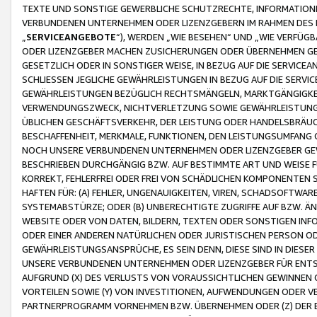
TEXTE UND SONSTIGE GEWERBLICHE SCHUTZRECHTE, INFORMATIONE
VERBUNDENEN UNTERNEHMEN ODER LIZENZGEBERN IM RAHMEN DES
„
SERVICEANGEBOTE
“), WERDEN „WIE BESEHEN“ UND „WIE VERFÜ
ODER LIZENZGEBER MACHEN ZUSICHERUNGEN ODER ÜBERNEHMEN GEW
GESETZLICH ODER IN SONSTIGER WEISE, IN BEZUG AUF DIE SERVI
SCHLIESSEN JEGLICHE GEWÄHRLEISTUNGEN IN BEZUG AUF DIE SERVI
GEWÄHRLEISTUNGEN BEZÜGLICH RECHTSMÄNGELN, MARKTGÄNGIGKEIT
VERWENDUNGSZWECK, NICHTVERLETZUNG SOWIE GEWÄHRLEISTUNGEN 
ÜBLICHEN GESCHÄFTSVERKEHR, DER LEISTUNG ODER HANDELSBRÄUCH
BESCHAFFENHEIT, MERKMALE, FUNKTIONEN, DEN LEISTUNGSUMFANG 
NOCH UNSERE VERBUNDENEN UNTERNEHMEN ODER LIZENZGEBER GEWÄ
BESCHRIEBEN DURCHGÄNGIG BZW. AUF BESTIMMTE ART UND WEISE
KORREKT, FEHLERFREI ODER FREI VON SCHÄDLICHEN KOMPONENTEN
HAFTEN FÜR: (A) FEHLER, UNGENAUIGKEITEN, VIREN, SCHADSOFTW
SYSTEMABSTÜRZE; ODER (B) UNBERECHTIGTE ZUGRIFFE AUF BZW. 
WEBSITE ODER VON DATEN, BILDERN, TEXTEN ODER SONSTIGEN INF
ODER EINER ANDEREN NATÜRLICHEN ODER JURISTISCHEN PERSON OD
GEWÄHRLEISTUNGSANSPRÜCHE, ES SEIN DENN, DIESE SIND IN DIES
UNSERE VERBUNDENEN UNTERNEHMEN ODER LIZENZGEBER FÜR EN
AUFGRUND (X) DES VERLUSTS VON VORAUSSICHTLICHEN GEWINNEN
VORTEILEN SOWIE (Y) VON INVESTITIONEN, AUFWENDUNGEN ODER VE
PARTNERPROGRAMM VORNEHMEN BZW. ÜBERNEHMEN ODER (Z) DER 