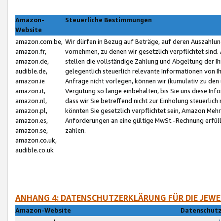
Amazon-
Steuerliche Bestimmungen
Website
amazon.com.be,
Wir dürfen in Bezug auf Beträge, auf deren Auszahlun
amazon.fr,
vornehmen, zu denen wir gesetzlich verpflichtet sind
amazon.de,
stellen die vollständige Zahlung und Abgeltung der 
audible.de,
gelegentlich steuerlich relevante Informationen von I
amazon.ie
Anfrage nicht vorlegen, können wir (kumulativ zu de
amazon.it,
Vergütung so lange einbehalten, bis Sie uns diese Inf
amazon.nl,
dass wir Sie betreffend nicht zur Einholung steuerlich 
amazon.pl,
könnten Sie gesetzlich verpflichtet sein, Amazon Meh
amazon.es,
Anforderungen an eine gültige MwSt.-Rechnung erfüllt
amazon.se,
zahlen.
amazon.co.uk,
audible.co.uk
ANHANG 4: DATENSCHUTZERKLÄRUNG FÜR DIE JEWE
Amazon-Website
Datenschutz