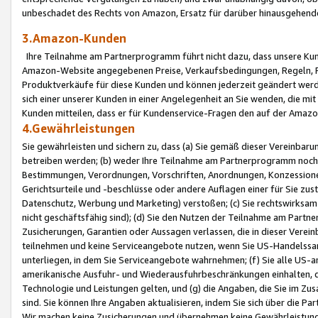
unbeschadet des Rechts von Amazon, Ersatz für darüber hinausgehen
3.Amazon-Kunden
Ihre Teilnahme am Partnerprogramm führt nicht dazu, dass unsere Kun
Amazon-Website angegebenen Preise, Verkaufsbedingungen, Regeln, Ri
Produktverkäufe für diese Kunden und können jederzeit geändert werde
sich einer unserer Kunden in einer Angelegenheit an Sie wenden, die 
Kunden mitteilen, dass er für Kundenservice-Fragen den auf der Ama
4.Gewährleistungen
Sie gewährleisten und sichern zu, dass (a) Sie gemäß dieser Vereinba
betreiben werden; (b) weder Ihre Teilnahme am Partnerprogramm noch d
Bestimmungen, Verordnungen, Vorschriften, Anordnungen, Konzessionen,
Gerichtsurteile und -beschlüsse oder andere Auflagen einer für Sie zu
Datenschutz, Werbung und Marketing) verstoßen; (c) Sie rechtswirksam 
nicht geschäftsfähig sind); (d) Sie den Nutzen der Teilnahme am Partne
Zusicherungen, Garantien oder Aussagen verlassen, die in dieser Verein
teilnehmen und keine Serviceangebote nutzen, wenn Sie US-Handelssa
unterliegen, in dem Sie Serviceangebote wahrnehmen; (f) Sie alle US
amerikanische Ausfuhr- und Wiederausfuhrbeschränkungen einhalten, 
Technologie und Leistungen gelten, und (g) die Angaben, die Sie im 
sind. Sie können Ihre Angaben aktualisieren, indem Sie sich über die 
Wir machen keine Zusicherungen und übernehmen keine Gewährleistun