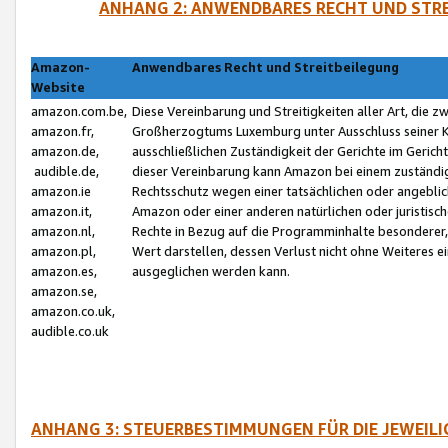
ANHANG 2: ANWENDBARES RECHT UND STRE
Amazon-
Anwendbares Recht und Streitbeilegung
Website
amazon.com.be,
Diese Vereinbarung und Streitigkeiten aller Art, die 
amazon.fr,
Großherzogtums Luxemburg unter Ausschluss seiner Kol
amazon.de,
ausschließlichen Zuständigkeit der Gerichte im Geri
audible.de,
dieser Vereinbarung kann Amazon bei einem zuständig
amazon.ie
Rechtsschutz wegen einer tatsächlichen oder angebli
amazon.it,
Amazon oder einer anderen natürlichen oder juristisc
amazon.nl,
Rechte in Bezug auf die Programminhalte besonderer,
amazon.pl,
Wert darstellen, dessen Verlust nicht ohne Weiteres e
amazon.es,
ausgeglichen werden kann.
amazon.se,
amazon.co.uk,
audible.co.uk
ANHANG 3: STEUERBESTIMMUNGEN FÜR DIE JEWEIL