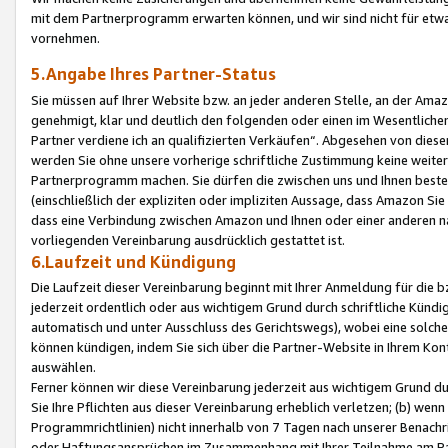
mit dem Partnerprogramm erwarten können, und wir sind nicht für etwa
vornehmen.
5.Angabe Ihres Partner-Status
Sie müssen auf Ihrer Website bzw. an jeder anderen Stelle, an der Am
genehmigt, klar und deutlich den folgenden oder einen im Wesentlichen
Partner verdiene ich an qualifizierten Verkäufen“. Abgesehen von die
werden Sie ohne unsere vorherige schriftliche Zustimmung keine weite
Partnerprogramm machen. Sie dürfen die zwischen uns und Ihnen best
(einschließlich der expliziten oder impliziten Aussage, dass Amazon Si
dass eine Verbindung zwischen Amazon und Ihnen oder einer anderen natü
vorliegenden Vereinbarung ausdrücklich gestattet ist.
6.Laufzeit und Kündigung
Die Laufzeit dieser Vereinbarung beginnt mit Ihrer Anmeldung für die 
jederzeit ordentlich oder aus wichtigem Grund durch schriftliche Kündi
automatisch und unter Ausschluss des Gerichtswegs), wobei eine solch
können kündigen, indem Sie sich über die Partner-Website in Ihrem Ko
auswählen.
Ferner können wir diese Vereinbarung jederzeit aus wichtigem Grund dur
Sie Ihre Pflichten aus dieser Vereinbarung erheblich verletzen; (b) wen
Programmrichtlinien) nicht innerhalb von 7 Tagen nach unserer Benachr
oder Haftungsansprüchen im Zusammenhang mit Ihrer Teilnahme am Pa