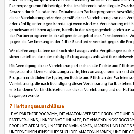
Partnerprogramm für betrügerische, irreführende oder illegale Zwecke
Amazon durch Sie oder Ihre Teilnahme am Partnerprogramm beschädig
dieser Vereinbarung oder den gemäß dieser Vereinbarung von den Vertr
oder künftig unterliegen könnte; (g) wenn wir diese Vereinbarung mit I
gemeinsam mit Ihnen agieren, bereits in der Vergangenheit, gleich aus
das Partnerprogramm in der allgemein angebotenen Form beenden. Vors
gegen die Bestimmungen der Ziffer 5 und jeder Verstoß gegen die Prog
Wir dürfen angefallene und noch nicht ausgezahlte Vergütungen nach 
sicherzustellen, dass der richtige Betrag ausgezahlt wird (beispielsw
Mit Beendigung dieser Vereinbarung erlöschen alle Rechte und Pflichte
eingeräumten Lizenzen/Nutzungsrechte; hiervon ausgenommen sind die in 
Programmrichtlinien festgelegten Rechte und Pflichten der Parteien sow
Vereinbarung, die nach Beendigung dieser Vereinbarung fortbestehen. D
entstandenen Verbindlichkeiten aus dieser Vereinbarung und der Haft
begangen wurde.
7.Haftungsausschlüsse
DAS PARTNERPROGRAMM, DIE AMAZON-WEBSITE, PRODUKTE UND DI
PARTNER-LINKS, LINKFORMATE, INHALTE, DIE ANWENDUNGSPROGR
PRODUKTWERBUNG, UNSERE DOMAIN-NAMEN, MARKEN UND LOGOS S
UNTERNEHMEN (EINSCHLIESSLICH DER AMAZON-MARKEN) UND DIE GE