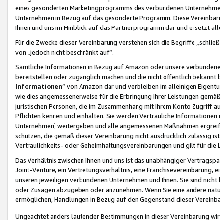
eines gesonderten Marketingprogramms des verbundenen Unternehmens
Unternehmen in Bezug auf das gesonderte Programm. Diese Vereinbarung
Ihnen und uns im Hinblick auf das Partnerprogramm dar und ersetzt al
Für die Zwecke dieser Vereinbarung verstehen sich die Begriffe „schließ
von „jedoch nicht beschränkt auf“.
Sämtliche Informationen in Bezug auf Amazon oder unsere verbunde
bereitstellen oder zugänglich machen und die nicht öffentlich bekannt bz
Informationen
“ von Amazon dar und verbleiben im alleinigen Eigent
wie dies angemessenerweise für die Erbringung Ihrer Leistungen gemäß d
juristischen Personen, die im Zusammenhang mit Ihrem Konto Zugriff au
Pflichten kennen und einhalten. Sie werden Vertrauliche Informationen 
Unternehmen) weitergeben und alle angemessenen Maßnahmen ergreifen
schützen, die gemäß dieser Vereinbarung nicht ausdrücklich zulässig is
Vertraulichkeits- oder Geheimhaltungsvereinbarungen und gilt für die
Das Verhältnis zwischen Ihnen und uns ist das unabhängiger Vertragspa
Joint-Venture, ein Vertretungsverhältnis, eine Franchisevereinbarung, 
unseren jeweiligen verbundenen Unternehmen und Ihnen. Sie sind ni
oder Zusagen abzugeben oder anzunehmen. Wenn Sie eine andere natürli
ermöglichen, Handlungen in Bezug auf den Gegenstand dieser Vereinbar
Ungeachtet anders lautender Bestimmungen in dieser Vereinbarung wird