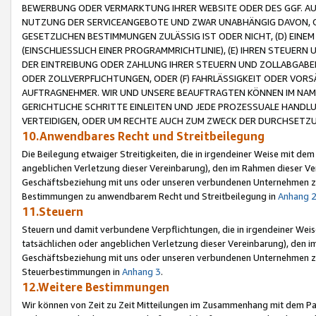
BEWERBUNG ODER VERMARKTUNG IHRER WEBSITE ODER DES GGF. AUF 
NUTZUNG DER SERVICEANGEBOTE UND ZWAR UNABHÄNGIG DAVON, O
GESETZLICHEN BESTIMMUNGEN ZULÄSSIG IST ODER NICHT, (D) EINE
(EINSCHLIESSLICH EINER PROGRAMMRICHTLINIE), (E) IHREN STEUER
DER EINTREIBUNG ODER ZAHLUNG IHRER STEUERN UND ZOLLABGAB
ODER ZOLLVERPFLICHTUNGEN, ODER (F) FAHRLÄSSIGKEIT ODER VORS
AUFTRAGNEHMER. WIR UND UNSERE BEAUFTRAGTEN KÖNNEN IM NAME
GERICHTLICHE SCHRITTE EINLEITEN UND JEDE PROZESSUALE HAND
VERTEIDIGEN, ODER UM RECHTE AUCH ZUM ZWECK DER DURCHSETZU
10.Anwendbares Recht und Streitbeilegung
Die Beilegung etwaiger Streitigkeiten, die in irgendeiner Weise mit de
angeblichen Verletzung dieser Vereinbarung), den im Rahmen dieser Ve
Geschäftsbeziehung mit uns oder unseren verbundenen Unternehmen zu
Bestimmungen zu anwendbarem Recht und Streitbeilegung in
Anhang 
11.Steuern
Steuern und damit verbundene Verpflichtungen, die in irgendeiner Wei
tatsächlichen oder angeblichen Verletzung dieser Vereinbarung), den 
Geschäftsbeziehung mit uns oder unseren verbundenen Unternehmen z
Steuerbestimmungen in
Anhang 3
.
12.Weitere Bestimmungen
Wir können von Zeit zu Zeit Mitteilungen im Zusammenhang mit dem Par