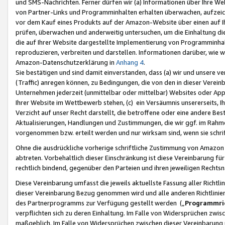
und SMS-Nachrichten. Ferner dürfen wir (a) Informationen über Ihre We
von Partner-Links und Programminhalten erhalten überwachen, aufzei
vor dem Kauf eines Produkts auf der Amazon-Website über einen auf Ih
prüfen, überwachen und anderweitig untersuchen, um die Einhaltung dies
die auf Ihrer Website dargestellte Implementierung von Programminhalt
reproduzieren, verbreiten und darstellen. Informationen darüber, wie w
Amazon-Datenschutzerklärung in
Anhang 4
.
Sie bestätigen und sind damit einverstanden, dass (a) wir und unsere 
(Traffic) anregen können, zu Bedingungen, die von den in dieser Vere
Unternehmen jederzeit (unmittelbar oder mittelbar) Websites oder Appl
Ihrer Website im Wettbewerb stehen, (c) ein Versäumnis unsererseits, I
Verzicht auf unser Recht darstellt, die betroffene oder eine andere B
Aktualisierungen, Handlungen und Zustimmungen, die wir ggf. im Rahme
vorgenommen bzw. erteilt werden und nur wirksam sind, wenn sie schri
Ohne die ausdrückliche vorherige schriftliche Zustimmung von Amazon
abtreten. Vorbehaltlich dieser Einschränkung ist diese Vereinbarung f
rechtlich bindend, gegenüber den Parteien und ihren jeweiligen Rech
Diese Vereinbarung umfasst die jeweils aktuellste Fassung aller Richtli
dieser Vereinbarung Bezug genommen wird und alle anderen Richtlinie
des Partnerprogramms zur Verfügung gestellt werden („
Programmric
verpflichten sich zu deren Einhaltung. Im Falle von Widersprüchen zwi
maßgeblich. Im Falle von Widersprüchen zwischen dieser Vereinbarun