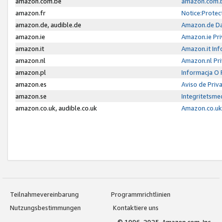
amazon.com.be
amazon.com.b
amazon.fr
Notice:Protec
amazon.de, audible.de
Amazon.de Da
amazon.ie
Amazon.ie Pri
amazon.it
Amazon.it Inf
amazon.nl
Amazon.nl Pri
amazon.pl
Informacja O
amazon.es
Aviso de Priv
amazon.se
Integritetsm
amazon.co.uk, audible.co.uk
Amazon.co.uk 
Teilnahmevereinbarung
Programmrichtlinien
Nutzungsbestimmungen
Kontaktiere uns