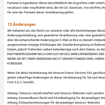
Parteien in irgendeiner Weise (einschließlich des Ergreifens oder Unt
veranlasst oder verpflichtet wird, die mit US-Gesetzen, Vorschriften,
für eine der Parteien dieser Vereinbarung gelten.
13.Änderungen
Wir behalten uns das Recht vor, einzelne oder alle Bestimmungen diese
Änderungsmitteilung, eine geänderte Vereinbarung oder eine geänderte 
über die entsprechende Änderung per E-Mail an Ihre zu diesem Zeitpun
ausgenommen etwaige Erhöhungen der Standardvergütung im Rahmen
Datum, jedoch frühestens sieben Kalendertage nach dem Datum, an de
PARTNERPROGRAMM NACH DEM DATUM DES WIRKSAMWERDENS DER Ä
WENN SIE MIT EINER ÄNDERUNG NICHT EINVERSTANDEN SIND, HABEN S
KÜNDIGEN.
Wenn Sie diese Vereinbarung mit Amazon France Services SAS geschlo
gelten zukünftige Änderungen an dieser Vereinbarung für Sie und Ama
Core S.à r.l. bezieht.
Anhang 1Amazon-Gesellschaften und Amazon-Websites nach Ländern
Anhang 2Anwendbares Recht und Streitbeilegung für die jeweiligen 
Anhang 3Steuerbestimmungen für die jeweiligen Amazon-Websites