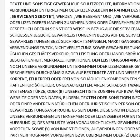
TEXTE UND SONSTIGE GEWERBLICHE SCHUTZRECHTE, INFORMATIONE
VERBUNDENEN UNTERNEHMEN ODER LIZENZGEBERN IM RAHMEN DES
„
SERVICEANGEBOTE
“), WERDEN „WIE BESEHEN“ UND „WIE VERFÜ
ODER LIZENZGEBER MACHEN ZUSICHERUNGEN ODER ÜBERNEHMEN GEW
GESETZLICH ODER IN SONSTIGER WEISE, IN BEZUG AUF DIE SERVI
SCHLIESSEN JEGLICHE GEWÄHRLEISTUNGEN IN BEZUG AUF DIE SERVI
GEWÄHRLEISTUNGEN BEZÜGLICH RECHTSMÄNGELN, MARKTGÄNGIGKEIT
VERWENDUNGSZWECK, NICHTVERLETZUNG SOWIE GEWÄHRLEISTUNGEN 
ÜBLICHEN GESCHÄFTSVERKEHR, DER LEISTUNG ODER HANDELSBRÄUCH
BESCHAFFENHEIT, MERKMALE, FUNKTIONEN, DEN LEISTUNGSUMFANG 
NOCH UNSERE VERBUNDENEN UNTERNEHMEN ODER LIZENZGEBER GEWÄ
BESCHRIEBEN DURCHGÄNGIG BZW. AUF BESTIMMTE ART UND WEISE
KORREKT, FEHLERFREI ODER FREI VON SCHÄDLICHEN KOMPONENTEN
HAFTEN FÜR: (A) FEHLER, UNGENAUIGKEITEN, VIREN, SCHADSOFTW
SYSTEMABSTÜRZE; ODER (B) UNBERECHTIGTE ZUGRIFFE AUF BZW. 
WEBSITE ODER VON DATEN, BILDERN, TEXTEN ODER SONSTIGEN INF
ODER EINER ANDEREN NATÜRLICHEN ODER JURISTISCHEN PERSON OD
GEWÄHRLEISTUNGSANSPRÜCHE, ES SEIN DENN, DIESE SIND IN DIES
UNSERE VERBUNDENEN UNTERNEHMEN ODER LIZENZGEBER FÜR EN
AUFGRUND (X) DES VERLUSTS VON VORAUSSICHTLICHEN GEWINNEN
VORTEILEN SOWIE (Y) VON INVESTITIONEN, AUFWENDUNGEN ODER VE
PARTNERPROGRAMM VORNEHMEN BZW. ÜBERNEHMEN ODER (Z) DER 