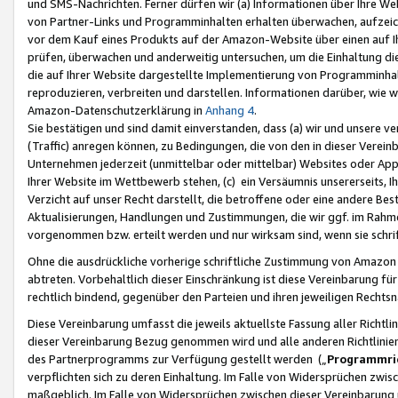
und SMS-Nachrichten. Ferner dürfen wir (a) Informationen über Ihre We
von Partner-Links und Programminhalten erhalten überwachen, aufzei
vor dem Kauf eines Produkts auf der Amazon-Website über einen auf Ih
prüfen, überwachen und anderweitig untersuchen, um die Einhaltung dies
die auf Ihrer Website dargestellte Implementierung von Programminhalt
reproduzieren, verbreiten und darstellen. Informationen darüber, wie w
Amazon-Datenschutzerklärung in
Anhang 4
.
Sie bestätigen und sind damit einverstanden, dass (a) wir und unsere 
(Traffic) anregen können, zu Bedingungen, die von den in dieser Vere
Unternehmen jederzeit (unmittelbar oder mittelbar) Websites oder Appl
Ihrer Website im Wettbewerb stehen, (c) ein Versäumnis unsererseits, I
Verzicht auf unser Recht darstellt, die betroffene oder eine andere B
Aktualisierungen, Handlungen und Zustimmungen, die wir ggf. im Rahme
vorgenommen bzw. erteilt werden und nur wirksam sind, wenn sie schri
Ohne die ausdrückliche vorherige schriftliche Zustimmung von Amazon
abtreten. Vorbehaltlich dieser Einschränkung ist diese Vereinbarung f
rechtlich bindend, gegenüber den Parteien und ihren jeweiligen Rech
Diese Vereinbarung umfasst die jeweils aktuellste Fassung aller Richtli
dieser Vereinbarung Bezug genommen wird und alle anderen Richtlinie
des Partnerprogramms zur Verfügung gestellt werden („
Programmric
verpflichten sich zu deren Einhaltung. Im Falle von Widersprüchen zwi
maßgeblich. Im Falle von Widersprüchen zwischen dieser Vereinbarun