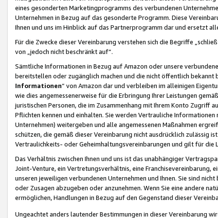
eines gesonderten Marketingprogramms des verbundenen Unternehmens
Unternehmen in Bezug auf das gesonderte Programm. Diese Vereinbarung
Ihnen und uns im Hinblick auf das Partnerprogramm dar und ersetzt al
Für die Zwecke dieser Vereinbarung verstehen sich die Begriffe „schließ
von „jedoch nicht beschränkt auf“.
Sämtliche Informationen in Bezug auf Amazon oder unsere verbunde
bereitstellen oder zugänglich machen und die nicht öffentlich bekannt bz
Informationen
“ von Amazon dar und verbleiben im alleinigen Eigent
wie dies angemessenerweise für die Erbringung Ihrer Leistungen gemäß d
juristischen Personen, die im Zusammenhang mit Ihrem Konto Zugriff au
Pflichten kennen und einhalten. Sie werden Vertrauliche Informationen 
Unternehmen) weitergeben und alle angemessenen Maßnahmen ergreifen
schützen, die gemäß dieser Vereinbarung nicht ausdrücklich zulässig is
Vertraulichkeits- oder Geheimhaltungsvereinbarungen und gilt für die
Das Verhältnis zwischen Ihnen und uns ist das unabhängiger Vertragspa
Joint-Venture, ein Vertretungsverhältnis, eine Franchisevereinbarung, 
unseren jeweiligen verbundenen Unternehmen und Ihnen. Sie sind ni
oder Zusagen abzugeben oder anzunehmen. Wenn Sie eine andere natürli
ermöglichen, Handlungen in Bezug auf den Gegenstand dieser Vereinbar
Ungeachtet anders lautender Bestimmungen in dieser Vereinbarung wird