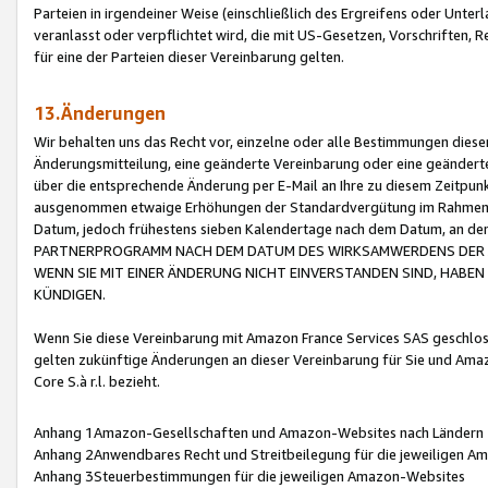
Parteien in irgendeiner Weise (einschließlich des Ergreifens oder Unt
veranlasst oder verpflichtet wird, die mit US-Gesetzen, Vorschriften,
für eine der Parteien dieser Vereinbarung gelten.
13.Änderungen
Wir behalten uns das Recht vor, einzelne oder alle Bestimmungen diese
Änderungsmitteilung, eine geänderte Vereinbarung oder eine geänderte 
über die entsprechende Änderung per E-Mail an Ihre zu diesem Zeitpun
ausgenommen etwaige Erhöhungen der Standardvergütung im Rahmen
Datum, jedoch frühestens sieben Kalendertage nach dem Datum, an de
PARTNERPROGRAMM NACH DEM DATUM DES WIRKSAMWERDENS DER Ä
WENN SIE MIT EINER ÄNDERUNG NICHT EINVERSTANDEN SIND, HABEN S
KÜNDIGEN.
Wenn Sie diese Vereinbarung mit Amazon France Services SAS geschlo
gelten zukünftige Änderungen an dieser Vereinbarung für Sie und Ama
Core S.à r.l. bezieht.
Anhang 1Amazon-Gesellschaften und Amazon-Websites nach Ländern
Anhang 2Anwendbares Recht und Streitbeilegung für die jeweiligen 
Anhang 3Steuerbestimmungen für die jeweiligen Amazon-Websites