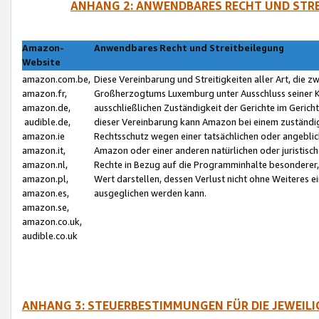
ANHANG 2: ANWENDBARES RECHT UND STRE
Amazon-
Anwendbares Recht und Streitbeilegung
Website
amazon.com.be,
Diese Vereinbarung und Streitigkeiten aller Art, die 
amazon.fr,
Großherzogtums Luxemburg unter Ausschluss seiner Kol
amazon.de,
ausschließlichen Zuständigkeit der Gerichte im Geri
audible.de,
dieser Vereinbarung kann Amazon bei einem zuständig
amazon.ie
Rechtsschutz wegen einer tatsächlichen oder angebli
amazon.it,
Amazon oder einer anderen natürlichen oder juristisc
amazon.nl,
Rechte in Bezug auf die Programminhalte besonderer,
amazon.pl,
Wert darstellen, dessen Verlust nicht ohne Weiteres e
amazon.es,
ausgeglichen werden kann.
amazon.se,
amazon.co.uk,
audible.co.uk
ANHANG 3: STEUERBESTIMMUNGEN FÜR DIE JEWEIL