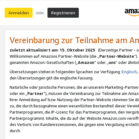
Anmelden
Registrieren
oder
Vereinbarung zur Teilnahme am 
zuletzt aktualisiert am
:
15. Oktober 2025
(Derzeitige Partner - 
Willkommen auf Amazons Partner-Website (die „
Partner-Website
“)
genannten Amazon-Gesellschaften („
Amazon
“ oder „
uns
“ oder ähnli
Übersetzungen stehen in folgenden Sprachen zur Verfügung :
Englisch
,
den Übersetzungen gilt die englische Fassung.
Natürliche oder juristische Personen, die an unserem Marketing-Partn
oder ein „
Partner
“), müssen die Vereinbarung zur Teilnahme am Ama
Ihrer Anmeldung auf bzw. Nutzung der Partner-Website stimmen Sie die
zu, die durch Bezugnahme einen wesentlichen Bestandteil dieser Verei
Partnerprogramm, die IP-Lizenz für das Partnerprogramm, den Vergütu
Partnerprogramm). Inhalte, die du auf der Website Amazon.com veröffe
des Verbots von Kundenrezensionen, die gegen eine Vergütung erstellt, 
durch.