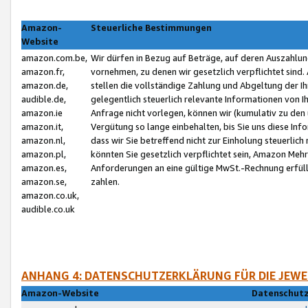
Amazon-
Steuerliche Bestimmungen
Website
amazon.com.be,
Wir dürfen in Bezug auf Beträge, auf deren Auszahlun
amazon.fr,
vornehmen, zu denen wir gesetzlich verpflichtet sind
amazon.de,
stellen die vollständige Zahlung und Abgeltung der 
audible.de,
gelegentlich steuerlich relevante Informationen von I
amazon.ie
Anfrage nicht vorlegen, können wir (kumulativ zu de
amazon.it,
Vergütung so lange einbehalten, bis Sie uns diese Inf
amazon.nl,
dass wir Sie betreffend nicht zur Einholung steuerlich 
amazon.pl,
könnten Sie gesetzlich verpflichtet sein, Amazon Meh
amazon.es,
Anforderungen an eine gültige MwSt.-Rechnung erfüllt
amazon.se,
zahlen.
amazon.co.uk,
audible.co.uk
ANHANG 4: DATENSCHUTZERKLÄRUNG FÜR DIE JEWE
Amazon-Website
Datenschutz