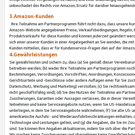
unbeschadet des Rechts von Amazon, Ersatz für darüber hinausgehen
3.Amazon-Kunden
Ihre Teilnahme am Partnerprogramm führt nicht dazu, dass unsere Kun
Amazon-Website angegebenen Preise, Verkaufsbedingungen, Regeln, Ri
Produktverkäufe für diese Kunden und können jederzeit geändert werde
sich einer unserer Kunden in einer Angelegenheit an Sie wenden, die 
Kunden mitteilen, dass er für Kundenservice-Fragen den auf der Ama
4.Gewährleistungen
Sie gewährleisten und sichern zu, dass (a) Sie gemäß dieser Vereinba
betreiben werden; (b) weder Ihre Teilnahme am Partnerprogramm noch d
Bestimmungen, Verordnungen, Vorschriften, Anordnungen, Konzessionen,
Gerichtsurteile und -beschlüsse oder andere Auflagen einer für Sie zu
Datenschutz, Werbung und Marketing) verstoßen; (c) Sie rechtswirksam 
nicht geschäftsfähig sind); (d) Sie den Nutzen der Teilnahme am Partne
Zusicherungen, Garantien oder Aussagen verlassen, die in dieser Verein
teilnehmen und keine Serviceangebote nutzen, wenn Sie US-Handelssa
unterliegen, in dem Sie Serviceangebote wahrnehmen; (f) Sie alle US
amerikanische Ausfuhr- und Wiederausfuhrbeschränkungen einhalten, 
Technologie und Leistungen gelten, und (g) die Angaben, die Sie im 
sind. Sie können Ihre Angaben aktualisieren, indem Sie sich über die 
Wir machen keine Zusicherungen und übernehmen keine Gewährleistun