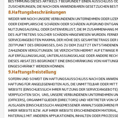
BESTIMMUNG DIESES ARTIKELS 7 BEGRÜNDET EINEN AUSSCHLUSS 
ZUSICHERUNGEN, DIE NACH DEN ANWENDBAREN GESETZLICHEN BE
8.Haftungsbeschränkungen
WEDER WIR NOCH UNSERE VERBUNDENEN UNTERNEHMEN ODER LIZEN
ODER EXEMPLARISCHE SCHÄDEN ODER SCHÄDEN AUFGRUND ENTGANG
NUTZUNGSAUSFALL ODER DATENVERLUST, DIE IM ZUSAMMENHANG MI
DES AUFTRETENS SOLCHER SCHÄDEN HINGEWIESEN WURDEN. FERN
SERVICEANGEBOTEN MAXIMAL DER HÖHE DES GESAMTBETRAGS DER 
ZEITPUNKT DES EREIGNISSES, DAS ZU DEM ZULETZT ENTSTANDENE
ZAHLENDEN VERGÜTUNGEN. SIE VERZICHTEN HIERMIT AUF ETWAIGE 
AUF ERFÜLLUNGSKLAGE, UNTERLASSUNGSKLAGE ODER ANDERE RECHT
DIESES ABSATZES BEGRÜNDET EINE EINSCHRÄNKUNG VON HAFTUNG
EINGESCHRÄNKT WERDEN KÖNNEN.
9.Haftungsfreistellung
SOFERN UND SOWEIT EIN HAFTUNGSAUSSCHLUSS NACH DEN ANWENDB
HAFTUNG FÜR ANGELEGENHEITEN AUS, DIE UNMITTELBAR ODER MITT
WEBSITE (EINSCHLIESSLICH IHRER NUTZUNG DER SERVICEANGEBOTE)
VERPFLICHTEN SICH, UNS, UNSERE VERBUNDENEN UNTERNEHMEN UN
(OFFICERS), ORGANMITGLIEDER (DIRECTORS) UND VERTRETER VON 
AUSLAGEN (EINSCHLIESSLICH ANGEMESSENER ANWALTSGEBÜHREN) FR
IHRER WEBSITE BZW. AUF IHRER WEBSITE ERSCHEINENDEM MATERIAL
MATERIALS MIT ANDEREN APPLIKATIONEN, INHALTEN ODER PROZESSE