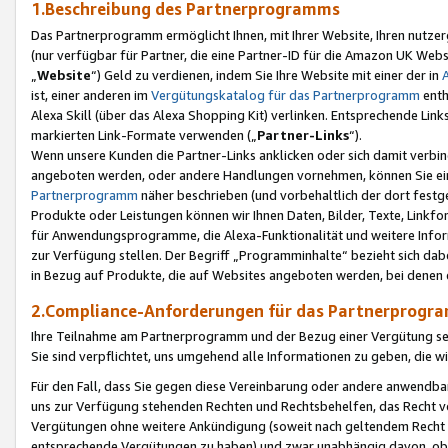
1.Beschreibung des Partnerprogramms
Das Partnerprogramm ermöglicht Ihnen, mit Ihrer Website, Ihren nutzer
(nur verfügbar für Partner, die eine Partner-ID für die Amazon UK We
„
Website
“) Geld zu verdienen, indem Sie Ihre Website mit einer der in
ist, einer anderen im
Vergütungskatalog für das Partnerprogramm
enth
Alexa Skill (über das Alexa Shopping Kit) verlinken. Entsprechende Lin
markierten Link-Formate verwenden („
Partner-Links
“).
Wenn unsere Kunden die Partner-Links anklicken oder sich damit verbi
angeboten werden, oder andere Handlungen vornehmen, können Sie eine
Partnerprogramm
näher beschrieben (und vorbehaltlich der dort festg
Produkte oder Leistungen können wir Ihnen Daten, Bilder, Texte, Linkfo
für Anwendungsprogramme, die Alexa-Funktionalität und weitere Inf
zur Verfügung stellen. Der Begriff „Programminhalte“ bezieht sich dabe
in Bezug auf Produkte, die auf Websites angeboten werden, bei denen 
2.Compliance-Anforderungen für das Partnerprog
Ihre Teilnahme am Partnerprogramm und der Bezug einer Vergütung setz
Sie sind verpflichtet, uns umgehend alle Informationen zu geben, die w
Für den Fall, dass Sie gegen diese Vereinbarung oder andere anwendba
uns zur Verfügung stehenden Rechten und Rechtsbehelfen, das Recht vo
Vergütungen ohne weitere Ankündigung (soweit nach geltendem Recht z
entsprechende Vergütungen zu haben) und zwar unabhängig davon, ob 