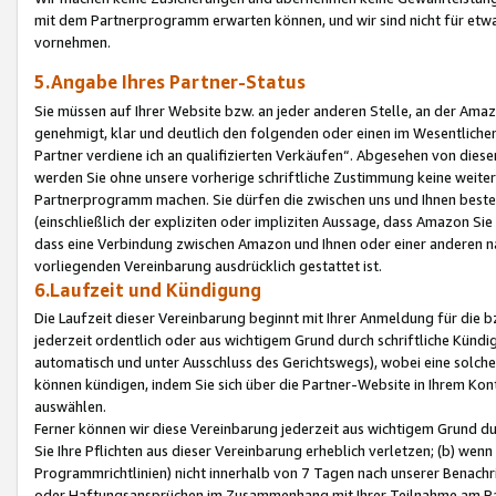
mit dem Partnerprogramm erwarten können, und wir sind nicht für etwa
vornehmen.
5.Angabe Ihres Partner-Status
Sie müssen auf Ihrer Website bzw. an jeder anderen Stelle, an der Am
genehmigt, klar und deutlich den folgenden oder einen im Wesentlichen
Partner verdiene ich an qualifizierten Verkäufen“. Abgesehen von die
werden Sie ohne unsere vorherige schriftliche Zustimmung keine weite
Partnerprogramm machen. Sie dürfen die zwischen uns und Ihnen best
(einschließlich der expliziten oder impliziten Aussage, dass Amazon Si
dass eine Verbindung zwischen Amazon und Ihnen oder einer anderen natü
vorliegenden Vereinbarung ausdrücklich gestattet ist.
6.Laufzeit und Kündigung
Die Laufzeit dieser Vereinbarung beginnt mit Ihrer Anmeldung für die 
jederzeit ordentlich oder aus wichtigem Grund durch schriftliche Kündi
automatisch und unter Ausschluss des Gerichtswegs), wobei eine solch
können kündigen, indem Sie sich über die Partner-Website in Ihrem Ko
auswählen.
Ferner können wir diese Vereinbarung jederzeit aus wichtigem Grund dur
Sie Ihre Pflichten aus dieser Vereinbarung erheblich verletzen; (b) wen
Programmrichtlinien) nicht innerhalb von 7 Tagen nach unserer Benachr
oder Haftungsansprüchen im Zusammenhang mit Ihrer Teilnahme am Pa