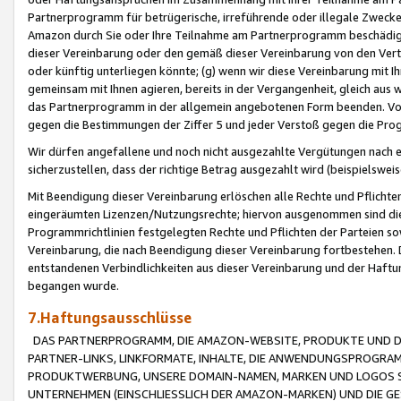
Partnerprogramm für betrügerische, irreführende oder illegale Zwecke
Amazon durch Sie oder Ihre Teilnahme am Partnerprogramm beschädig
dieser Vereinbarung oder den gemäß dieser Vereinbarung von den Vertr
oder künftig unterliegen könnte; (g) wenn wir diese Vereinbarung mit I
gemeinsam mit Ihnen agieren, bereits in der Vergangenheit, gleich aus
das Partnerprogramm in der allgemein angebotenen Form beenden. Vors
gegen die Bestimmungen der Ziffer 5 und jeder Verstoß gegen die Prog
Wir dürfen angefallene und noch nicht ausgezahlte Vergütungen nach 
sicherzustellen, dass der richtige Betrag ausgezahlt wird (beispielsw
Mit Beendigung dieser Vereinbarung erlöschen alle Rechte und Pflichte
eingeräumten Lizenzen/Nutzungsrechte; hiervon ausgenommen sind die in 
Programmrichtlinien festgelegten Rechte und Pflichten der Parteien sow
Vereinbarung, die nach Beendigung dieser Vereinbarung fortbestehen. D
entstandenen Verbindlichkeiten aus dieser Vereinbarung und der Haft
begangen wurde.
7.Haftungsausschlüsse
DAS PARTNERPROGRAMM, DIE AMAZON-WEBSITE, PRODUKTE UND DI
PARTNER-LINKS, LINKFORMATE, INHALTE, DIE ANWENDUNGSPROGR
PRODUKTWERBUNG, UNSERE DOMAIN-NAMEN, MARKEN UND LOGOS S
UNTERNEHMEN (EINSCHLIESSLICH DER AMAZON-MARKEN) UND DIE GE