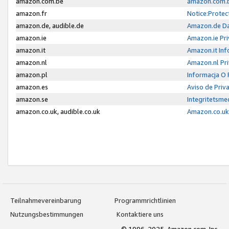
amazon.com.be
amazon.com.b
amazon.fr
Notice:Protec
amazon.de, audible.de
Amazon.de Da
amazon.ie
Amazon.ie Pri
amazon.it
Amazon.it Inf
amazon.nl
Amazon.nl Pri
amazon.pl
Informacja O
amazon.es
Aviso de Priv
amazon.se
Integritetsm
amazon.co.uk, audible.co.uk
Amazon.co.uk 
Teilnahmevereinbarung
Programmrichtlinien
Nutzungsbestimmungen
Kontaktiere uns