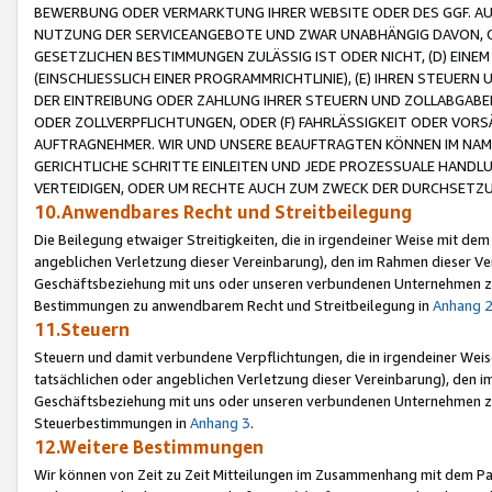
BEWERBUNG ODER VERMARKTUNG IHRER WEBSITE ODER DES GGF. AUF 
NUTZUNG DER SERVICEANGEBOTE UND ZWAR UNABHÄNGIG DAVON, O
GESETZLICHEN BESTIMMUNGEN ZULÄSSIG IST ODER NICHT, (D) EINE
(EINSCHLIESSLICH EINER PROGRAMMRICHTLINIE), (E) IHREN STEUER
DER EINTREIBUNG ODER ZAHLUNG IHRER STEUERN UND ZOLLABGAB
ODER ZOLLVERPFLICHTUNGEN, ODER (F) FAHRLÄSSIGKEIT ODER VORS
AUFTRAGNEHMER. WIR UND UNSERE BEAUFTRAGTEN KÖNNEN IM NAME
GERICHTLICHE SCHRITTE EINLEITEN UND JEDE PROZESSUALE HAND
VERTEIDIGEN, ODER UM RECHTE AUCH ZUM ZWECK DER DURCHSETZU
10.Anwendbares Recht und Streitbeilegung
Die Beilegung etwaiger Streitigkeiten, die in irgendeiner Weise mit de
angeblichen Verletzung dieser Vereinbarung), den im Rahmen dieser Ve
Geschäftsbeziehung mit uns oder unseren verbundenen Unternehmen zu
Bestimmungen zu anwendbarem Recht und Streitbeilegung in
Anhang 
11.Steuern
Steuern und damit verbundene Verpflichtungen, die in irgendeiner Wei
tatsächlichen oder angeblichen Verletzung dieser Vereinbarung), den 
Geschäftsbeziehung mit uns oder unseren verbundenen Unternehmen z
Steuerbestimmungen in
Anhang 3
.
12.Weitere Bestimmungen
Wir können von Zeit zu Zeit Mitteilungen im Zusammenhang mit dem Par