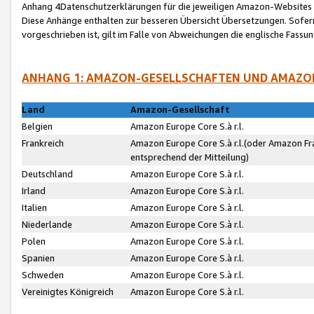
Anhang 4Datenschutzerklärungen für die jeweiligen Amazon-Websites
Diese Anhänge enthalten zur besseren Übersicht Übersetzungen. Sofe
vorgeschrieben ist, gilt im Falle von Abweichungen die englische Fass
ANHANG 1: AMAZON-GESELLSCHAFTEN UND AMAZO
Land
Amazon-Gesellschaft
Belgien
Amazon Europe Core S.à r.l.
Frankreich
Amazon Europe Core S.à r.l.(oder Amazon Fr
entsprechend der Mitteilung)
Deutschland
Amazon Europe Core S.à r.l.
Irland
Amazon Europe Core S.à r.l.
Italien
Amazon Europe Core S.à r.l.
Niederlande
Amazon Europe Core S.à r.l.
Polen
Amazon Europe Core S.à r.l.
Spanien
Amazon Europe Core S.à r.l.
Schweden
Amazon Europe Core S.à r.l.
Vereinigtes Königreich
Amazon Europe Core S.à r.l.