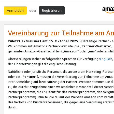
Anmelden
Registrieren
oder
Vereinbarung zur Teilnahme am 
zuletzt aktualisiert am
:
15. Oktober 2025
(Derzeitige Partner - 
Willkommen auf Amazons Partner-Website (die „
Partner-Website
“)
genannten Amazon-Gesellschaften („
Amazon
“ oder „
uns
“ oder ähnli
Übersetzungen stehen in folgenden Sprachen zur Verfügung :
Englisch
,
den Übersetzungen gilt die englische Fassung.
Natürliche oder juristische Personen, die an unserem Marketing-Partn
oder ein „
Partner
“), müssen die Vereinbarung zur Teilnahme am Ama
Ihrer Anmeldung auf bzw. Nutzung der Partner-Website stimmen Sie die
zu, die durch Bezugnahme einen wesentlichen Bestandteil dieser Verei
Partnerprogramm, die IP-Lizenz für das Partnerprogramm, den Vergütu
Partnerprogramm). Inhalte, die du auf der Website Amazon.com veröffe
des Verbots von Kundenrezensionen, die gegen eine Vergütung erstellt, 
durch.