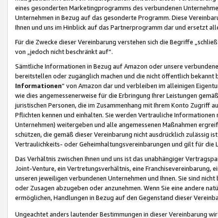
eines gesonderten Marketingprogramms des verbundenen Unternehmens
Unternehmen in Bezug auf das gesonderte Programm. Diese Vereinbarung
Ihnen und uns im Hinblick auf das Partnerprogramm dar und ersetzt al
Für die Zwecke dieser Vereinbarung verstehen sich die Begriffe „schließ
von „jedoch nicht beschränkt auf“.
Sämtliche Informationen in Bezug auf Amazon oder unsere verbunde
bereitstellen oder zugänglich machen und die nicht öffentlich bekannt bz
Informationen
“ von Amazon dar und verbleiben im alleinigen Eigent
wie dies angemessenerweise für die Erbringung Ihrer Leistungen gemäß d
juristischen Personen, die im Zusammenhang mit Ihrem Konto Zugriff au
Pflichten kennen und einhalten. Sie werden Vertrauliche Informationen 
Unternehmen) weitergeben und alle angemessenen Maßnahmen ergreifen
schützen, die gemäß dieser Vereinbarung nicht ausdrücklich zulässig is
Vertraulichkeits- oder Geheimhaltungsvereinbarungen und gilt für die
Das Verhältnis zwischen Ihnen und uns ist das unabhängiger Vertragspa
Joint-Venture, ein Vertretungsverhältnis, eine Franchisevereinbarung, 
unseren jeweiligen verbundenen Unternehmen und Ihnen. Sie sind ni
oder Zusagen abzugeben oder anzunehmen. Wenn Sie eine andere natürli
ermöglichen, Handlungen in Bezug auf den Gegenstand dieser Vereinbar
Ungeachtet anders lautender Bestimmungen in dieser Vereinbarung wird