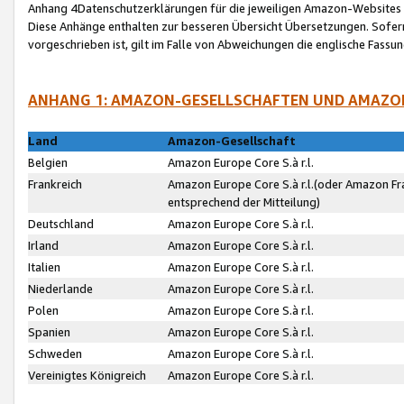
Anhang 4Datenschutzerklärungen für die jeweiligen Amazon-Websites
Diese Anhänge enthalten zur besseren Übersicht Übersetzungen. Sofe
vorgeschrieben ist, gilt im Falle von Abweichungen die englische Fass
ANHANG 1: AMAZON-GESELLSCHAFTEN UND AMAZO
Land
Amazon-Gesellschaft
Belgien
Amazon Europe Core S.à r.l.
Frankreich
Amazon Europe Core S.à r.l.(oder Amazon Fr
entsprechend der Mitteilung)
Deutschland
Amazon Europe Core S.à r.l.
Irland
Amazon Europe Core S.à r.l.
Italien
Amazon Europe Core S.à r.l.
Niederlande
Amazon Europe Core S.à r.l.
Polen
Amazon Europe Core S.à r.l.
Spanien
Amazon Europe Core S.à r.l.
Schweden
Amazon Europe Core S.à r.l.
Vereinigtes Königreich
Amazon Europe Core S.à r.l.