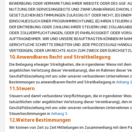
BEWERBUNG ODER VERMARKTUNG IHRER WEBSITE ODER DES GGF. AUF 
NUTZUNG DER SERVICEANGEBOTE UND ZWAR UNABHÄNGIG DAVON, O
GESETZLICHEN BESTIMMUNGEN ZULÄSSIG IST ODER NICHT, (D) EINE
(EINSCHLIESSLICH EINER PROGRAMMRICHTLINIE), (E) IHREN STEUER
DER EINTREIBUNG ODER ZAHLUNG IHRER STEUERN UND ZOLLABGAB
ODER ZOLLVERPFLICHTUNGEN, ODER (F) FAHRLÄSSIGKEIT ODER VORS
AUFTRAGNEHMER. WIR UND UNSERE BEAUFTRAGTEN KÖNNEN IM NAME
GERICHTLICHE SCHRITTE EINLEITEN UND JEDE PROZESSUALE HAND
VERTEIDIGEN, ODER UM RECHTE AUCH ZUM ZWECK DER DURCHSETZU
10.Anwendbares Recht und Streitbeilegung
Die Beilegung etwaiger Streitigkeiten, die in irgendeiner Weise mit de
angeblichen Verletzung dieser Vereinbarung), den im Rahmen dieser Ve
Geschäftsbeziehung mit uns oder unseren verbundenen Unternehmen zu
Bestimmungen zu anwendbarem Recht und Streitbeilegung in
Anhang 
11.Steuern
Steuern und damit verbundene Verpflichtungen, die in irgendeiner Wei
tatsächlichen oder angeblichen Verletzung dieser Vereinbarung), den 
Geschäftsbeziehung mit uns oder unseren verbundenen Unternehmen z
Steuerbestimmungen in
Anhang 3
.
12.Weitere Bestimmungen
Wir können von Zeit zu Zeit Mitteilungen im Zusammenhang mit dem Par