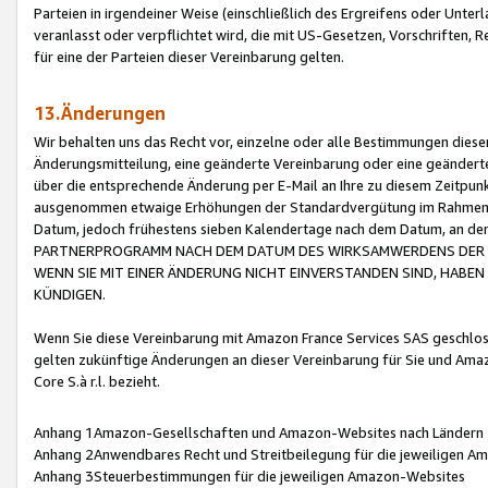
Parteien in irgendeiner Weise (einschließlich des Ergreifens oder Unt
veranlasst oder verpflichtet wird, die mit US-Gesetzen, Vorschriften,
für eine der Parteien dieser Vereinbarung gelten.
13.Änderungen
Wir behalten uns das Recht vor, einzelne oder alle Bestimmungen diese
Änderungsmitteilung, eine geänderte Vereinbarung oder eine geänderte 
über die entsprechende Änderung per E-Mail an Ihre zu diesem Zeitpun
ausgenommen etwaige Erhöhungen der Standardvergütung im Rahmen
Datum, jedoch frühestens sieben Kalendertage nach dem Datum, an de
PARTNERPROGRAMM NACH DEM DATUM DES WIRKSAMWERDENS DER Ä
WENN SIE MIT EINER ÄNDERUNG NICHT EINVERSTANDEN SIND, HABEN S
KÜNDIGEN.
Wenn Sie diese Vereinbarung mit Amazon France Services SAS geschlo
gelten zukünftige Änderungen an dieser Vereinbarung für Sie und Ama
Core S.à r.l. bezieht.
Anhang 1Amazon-Gesellschaften und Amazon-Websites nach Ländern
Anhang 2Anwendbares Recht und Streitbeilegung für die jeweiligen 
Anhang 3Steuerbestimmungen für die jeweiligen Amazon-Websites