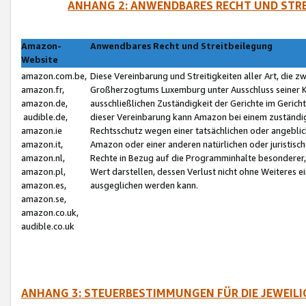
ANHANG 2: ANWENDBARES RECHT UND STRE
Amazon-
Anwendbares Recht und Streitbeilegung
Website
amazon.com.be,
Diese Vereinbarung und Streitigkeiten aller Art, die 
amazon.fr,
Großherzogtums Luxemburg unter Ausschluss seiner Kol
amazon.de,
ausschließlichen Zuständigkeit der Gerichte im Geri
audible.de,
dieser Vereinbarung kann Amazon bei einem zuständig
amazon.ie
Rechtsschutz wegen einer tatsächlichen oder angebli
amazon.it,
Amazon oder einer anderen natürlichen oder juristisc
amazon.nl,
Rechte in Bezug auf die Programminhalte besonderer,
amazon.pl,
Wert darstellen, dessen Verlust nicht ohne Weiteres e
amazon.es,
ausgeglichen werden kann.
amazon.se,
amazon.co.uk,
audible.co.uk
ANHANG 3: STEUERBESTIMMUNGEN FÜR DIE JEWEIL