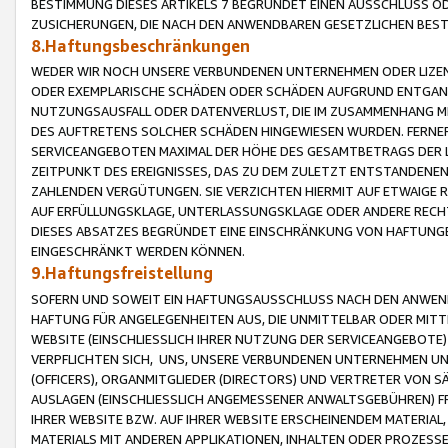
BESTIMMUNG DIESES ARTIKELS 7 BEGRÜNDET EINEN AUSSCHLUSS 
ZUSICHERUNGEN, DIE NACH DEN ANWENDBAREN GESETZLICHEN BE
8.Haftungsbeschränkungen
WEDER WIR NOCH UNSERE VERBUNDENEN UNTERNEHMEN ODER LIZEN
ODER EXEMPLARISCHE SCHÄDEN ODER SCHÄDEN AUFGRUND ENTGANG
NUTZUNGSAUSFALL ODER DATENVERLUST, DIE IM ZUSAMMENHANG MI
DES AUFTRETENS SOLCHER SCHÄDEN HINGEWIESEN WURDEN. FERN
SERVICEANGEBOTEN MAXIMAL DER HÖHE DES GESAMTBETRAGS DER 
ZEITPUNKT DES EREIGNISSES, DAS ZU DEM ZULETZT ENTSTANDENE
ZAHLENDEN VERGÜTUNGEN. SIE VERZICHTEN HIERMIT AUF ETWAIGE 
AUF ERFÜLLUNGSKLAGE, UNTERLASSUNGSKLAGE ODER ANDERE RECHT
DIESES ABSATZES BEGRÜNDET EINE EINSCHRÄNKUNG VON HAFTUNG
EINGESCHRÄNKT WERDEN KÖNNEN.
9.Haftungsfreistellung
SOFERN UND SOWEIT EIN HAFTUNGSAUSSCHLUSS NACH DEN ANWENDB
HAFTUNG FÜR ANGELEGENHEITEN AUS, DIE UNMITTELBAR ODER MITT
WEBSITE (EINSCHLIESSLICH IHRER NUTZUNG DER SERVICEANGEBOTE)
VERPFLICHTEN SICH, UNS, UNSERE VERBUNDENEN UNTERNEHMEN UN
(OFFICERS), ORGANMITGLIEDER (DIRECTORS) UND VERTRETER VON 
AUSLAGEN (EINSCHLIESSLICH ANGEMESSENER ANWALTSGEBÜHREN) FR
IHRER WEBSITE BZW. AUF IHRER WEBSITE ERSCHEINENDEM MATERIAL
MATERIALS MIT ANDEREN APPLIKATIONEN, INHALTEN ODER PROZESSE