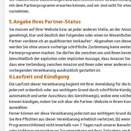
mit dem Partnerprogramm erwarten können, und wir sind nicht für etwa
vornehmen.
5.Angabe Ihres Partner-Status
Sie müssen auf Ihrer Website bzw. an jeder anderen Stelle, an der Am
genehmigt, klar und deutlich den folgenden oder einen im Wesentlichen
Partner verdiene ich an qualifizierten Verkäufen“. Abgesehen von die
werden Sie ohne unsere vorherige schriftliche Zustimmung keine weite
Partnerprogramm machen. Sie dürfen die zwischen uns und Ihnen best
(einschließlich der expliziten oder impliziten Aussage, dass Amazon Si
dass eine Verbindung zwischen Amazon und Ihnen oder einer anderen natü
vorliegenden Vereinbarung ausdrücklich gestattet ist.
6.Laufzeit und Kündigung
Die Laufzeit dieser Vereinbarung beginnt mit Ihrer Anmeldung für die 
jederzeit ordentlich oder aus wichtigem Grund durch schriftliche Kündi
automatisch und unter Ausschluss des Gerichtswegs), wobei eine solch
können kündigen, indem Sie sich über die Partner-Website in Ihrem Ko
auswählen.
Ferner können wir diese Vereinbarung jederzeit aus wichtigem Grund dur
Sie Ihre Pflichten aus dieser Vereinbarung erheblich verletzen; (b) wen
Programmrichtlinien) nicht innerhalb von 7 Tagen nach unserer Benachr
oder Haftungsansprüchen im Zusammenhang mit Ihrer Teilnahme am Pa