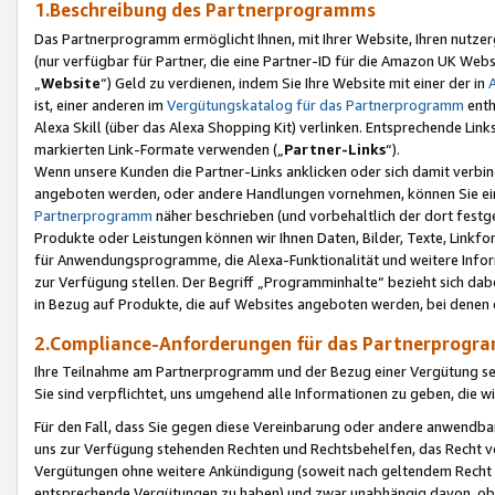
1.Beschreibung des Partnerprogramms
Das Partnerprogramm ermöglicht Ihnen, mit Ihrer Website, Ihren nutzer
(nur verfügbar für Partner, die eine Partner-ID für die Amazon UK We
„
Website
“) Geld zu verdienen, indem Sie Ihre Website mit einer der in
ist, einer anderen im
Vergütungskatalog für das Partnerprogramm
enth
Alexa Skill (über das Alexa Shopping Kit) verlinken. Entsprechende Lin
markierten Link-Formate verwenden („
Partner-Links
“).
Wenn unsere Kunden die Partner-Links anklicken oder sich damit verbi
angeboten werden, oder andere Handlungen vornehmen, können Sie eine
Partnerprogramm
näher beschrieben (und vorbehaltlich der dort festg
Produkte oder Leistungen können wir Ihnen Daten, Bilder, Texte, Linkfo
für Anwendungsprogramme, die Alexa-Funktionalität und weitere Inf
zur Verfügung stellen. Der Begriff „Programminhalte“ bezieht sich dabe
in Bezug auf Produkte, die auf Websites angeboten werden, bei denen 
2.Compliance-Anforderungen für das Partnerprog
Ihre Teilnahme am Partnerprogramm und der Bezug einer Vergütung setz
Sie sind verpflichtet, uns umgehend alle Informationen zu geben, die w
Für den Fall, dass Sie gegen diese Vereinbarung oder andere anwendba
uns zur Verfügung stehenden Rechten und Rechtsbehelfen, das Recht vo
Vergütungen ohne weitere Ankündigung (soweit nach geltendem Recht z
entsprechende Vergütungen zu haben) und zwar unabhängig davon, ob 