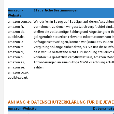
Amazon-
Steuerliche Bestimmungen
Website
amazon.com.be,
Wir dürfen in Bezug auf Beträge, auf deren Auszahlun
amazon.fr,
vornehmen, zu denen wir gesetzlich verpflichtet sind
amazon.de,
stellen die vollständige Zahlung und Abgeltung der 
audible.de,
gelegentlich steuerlich relevante Informationen von I
amazon.ie
Anfrage nicht vorlegen, können wir (kumulativ zu de
amazon.it,
Vergütung so lange einbehalten, bis Sie uns diese Inf
amazon.nl,
dass wir Sie betreffend nicht zur Einholung steuerlich 
amazon.pl,
könnten Sie gesetzlich verpflichtet sein, Amazon Meh
amazon.es,
Anforderungen an eine gültige MwSt.-Rechnung erfüllt
amazon.se,
zahlen.
amazon.co.uk,
audible.co.uk
ANHANG 4: DATENSCHUTZERKLÄRUNG FÜR DIE JEWE
Amazon-Website
Datenschutz