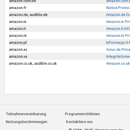
amazon.com.be
amazon.com.b
amazon.fr
Notice:Protec
amazon.de, audible.de
Amazon.de Da
amazon.ie
Amazon.ie Pri
amazon.it
Amazon.it Inf
amazon.nl
Amazon.nl Pri
amazon.pl
Informacja O
amazon.es
Aviso de Priv
amazon.se
Integritetsm
amazon.co.uk, audible.co.uk
Amazon.co.uk 
Teilnahmevereinbarung
Programmrichtlinien
Nutzungsbestimmungen
Kontaktiere uns