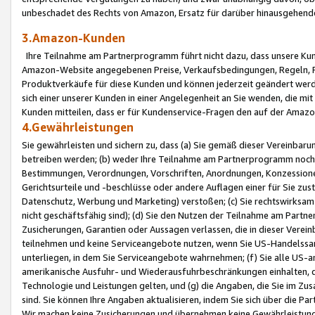
unbeschadet des Rechts von Amazon, Ersatz für darüber hinausgehen
3.Amazon-Kunden
Ihre Teilnahme am Partnerprogramm führt nicht dazu, dass unsere Kun
Amazon-Website angegebenen Preise, Verkaufsbedingungen, Regeln, Ri
Produktverkäufe für diese Kunden und können jederzeit geändert werde
sich einer unserer Kunden in einer Angelegenheit an Sie wenden, die 
Kunden mitteilen, dass er für Kundenservice-Fragen den auf der Ama
4.Gewährleistungen
Sie gewährleisten und sichern zu, dass (a) Sie gemäß dieser Vereinba
betreiben werden; (b) weder Ihre Teilnahme am Partnerprogramm noch d
Bestimmungen, Verordnungen, Vorschriften, Anordnungen, Konzessionen,
Gerichtsurteile und -beschlüsse oder andere Auflagen einer für Sie zu
Datenschutz, Werbung und Marketing) verstoßen; (c) Sie rechtswirksam 
nicht geschäftsfähig sind); (d) Sie den Nutzen der Teilnahme am Partne
Zusicherungen, Garantien oder Aussagen verlassen, die in dieser Verein
teilnehmen und keine Serviceangebote nutzen, wenn Sie US-Handelssa
unterliegen, in dem Sie Serviceangebote wahrnehmen; (f) Sie alle US
amerikanische Ausfuhr- und Wiederausfuhrbeschränkungen einhalten, 
Technologie und Leistungen gelten, und (g) die Angaben, die Sie im 
sind. Sie können Ihre Angaben aktualisieren, indem Sie sich über die 
Wir machen keine Zusicherungen und übernehmen keine Gewährleistun