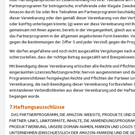
Partnerprogramm für betrügerische, irreführende oder illegale Zwecke
Amazon durch Sie oder Ihre Teilnahme am Partnerprogramm beschädig
dieser Vereinbarung oder den gemäß dieser Vereinbarung von den Vertr
oder künftig unterliegen könnte; (g) wenn wir diese Vereinbarung mit I
gemeinsam mit Ihnen agieren, bereits in der Vergangenheit, gleich aus
das Partnerprogramm in der allgemein angebotenen Form beenden. Vors
gegen die Bestimmungen der Ziffer 5 und jeder Verstoß gegen die Prog
Wir dürfen angefallene und noch nicht ausgezahlte Vergütungen nach 
sicherzustellen, dass der richtige Betrag ausgezahlt wird (beispielsw
Mit Beendigung dieser Vereinbarung erlöschen alle Rechte und Pflichte
eingeräumten Lizenzen/Nutzungsrechte; hiervon ausgenommen sind die in 
Programmrichtlinien festgelegten Rechte und Pflichten der Parteien sow
Vereinbarung, die nach Beendigung dieser Vereinbarung fortbestehen. D
entstandenen Verbindlichkeiten aus dieser Vereinbarung und der Haft
begangen wurde.
7.Haftungsausschlüsse
DAS PARTNERPROGRAMM, DIE AMAZON-WEBSITE, PRODUKTE UND DI
PARTNER-LINKS, LINKFORMATE, INHALTE, DIE ANWENDUNGSPROGR
PRODUKTWERBUNG, UNSERE DOMAIN-NAMEN, MARKEN UND LOGOS S
UNTERNEHMEN (EINSCHLIESSLICH DER AMAZON-MARKEN) UND DIE GE