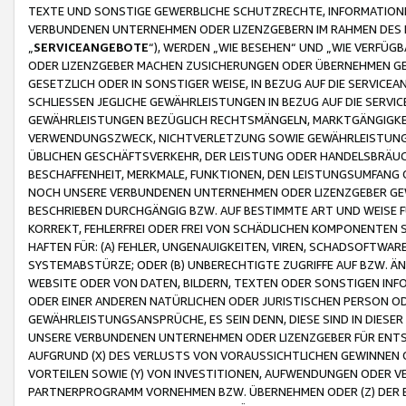
TEXTE UND SONSTIGE GEWERBLICHE SCHUTZRECHTE, INFORMATIONE
VERBUNDENEN UNTERNEHMEN ODER LIZENZGEBERN IM RAHMEN DES
„
SERVICEANGEBOTE
“), WERDEN „WIE BESEHEN“ UND „WIE VERFÜ
ODER LIZENZGEBER MACHEN ZUSICHERUNGEN ODER ÜBERNEHMEN GEW
GESETZLICH ODER IN SONSTIGER WEISE, IN BEZUG AUF DIE SERVI
SCHLIESSEN JEGLICHE GEWÄHRLEISTUNGEN IN BEZUG AUF DIE SERVI
GEWÄHRLEISTUNGEN BEZÜGLICH RECHTSMÄNGELN, MARKTGÄNGIGKEIT
VERWENDUNGSZWECK, NICHTVERLETZUNG SOWIE GEWÄHRLEISTUNGEN 
ÜBLICHEN GESCHÄFTSVERKEHR, DER LEISTUNG ODER HANDELSBRÄUCH
BESCHAFFENHEIT, MERKMALE, FUNKTIONEN, DEN LEISTUNGSUMFANG 
NOCH UNSERE VERBUNDENEN UNTERNEHMEN ODER LIZENZGEBER GEWÄ
BESCHRIEBEN DURCHGÄNGIG BZW. AUF BESTIMMTE ART UND WEISE
KORREKT, FEHLERFREI ODER FREI VON SCHÄDLICHEN KOMPONENTEN
HAFTEN FÜR: (A) FEHLER, UNGENAUIGKEITEN, VIREN, SCHADSOFTW
SYSTEMABSTÜRZE; ODER (B) UNBERECHTIGTE ZUGRIFFE AUF BZW. 
WEBSITE ODER VON DATEN, BILDERN, TEXTEN ODER SONSTIGEN INF
ODER EINER ANDEREN NATÜRLICHEN ODER JURISTISCHEN PERSON OD
GEWÄHRLEISTUNGSANSPRÜCHE, ES SEIN DENN, DIESE SIND IN DIES
UNSERE VERBUNDENEN UNTERNEHMEN ODER LIZENZGEBER FÜR EN
AUFGRUND (X) DES VERLUSTS VON VORAUSSICHTLICHEN GEWINNEN
VORTEILEN SOWIE (Y) VON INVESTITIONEN, AUFWENDUNGEN ODER VE
PARTNERPROGRAMM VORNEHMEN BZW. ÜBERNEHMEN ODER (Z) DER 