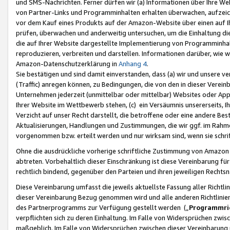
und SMS-Nachrichten. Ferner dürfen wir (a) Informationen über Ihre We
von Partner-Links und Programminhalten erhalten überwachen, aufzei
vor dem Kauf eines Produkts auf der Amazon-Website über einen auf Ih
prüfen, überwachen und anderweitig untersuchen, um die Einhaltung dies
die auf Ihrer Website dargestellte Implementierung von Programminhalt
reproduzieren, verbreiten und darstellen. Informationen darüber, wie w
Amazon-Datenschutzerklärung in
Anhang 4
.
Sie bestätigen und sind damit einverstanden, dass (a) wir und unsere 
(Traffic) anregen können, zu Bedingungen, die von den in dieser Vere
Unternehmen jederzeit (unmittelbar oder mittelbar) Websites oder Appl
Ihrer Website im Wettbewerb stehen, (c) ein Versäumnis unsererseits, I
Verzicht auf unser Recht darstellt, die betroffene oder eine andere B
Aktualisierungen, Handlungen und Zustimmungen, die wir ggf. im Rahme
vorgenommen bzw. erteilt werden und nur wirksam sind, wenn sie schri
Ohne die ausdrückliche vorherige schriftliche Zustimmung von Amazon
abtreten. Vorbehaltlich dieser Einschränkung ist diese Vereinbarung f
rechtlich bindend, gegenüber den Parteien und ihren jeweiligen Rech
Diese Vereinbarung umfasst die jeweils aktuellste Fassung aller Richtli
dieser Vereinbarung Bezug genommen wird und alle anderen Richtlinie
des Partnerprogramms zur Verfügung gestellt werden („
Programmric
verpflichten sich zu deren Einhaltung. Im Falle von Widersprüchen zwi
maßgeblich. Im Falle von Widersprüchen zwischen dieser Vereinbarun