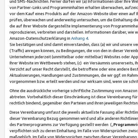
und SMS-Nachrichten. Ferner dürfen wir (a) Informationen über Ihre We
von Partner-Links und Programminhalten erhalten überwachen, aufzei
vor dem Kauf eines Produkts auf der Amazon-Website über einen auf Ih
prüfen, überwachen und anderweitig untersuchen, um die Einhaltung dies
die auf Ihrer Website dargestellte Implementierung von Programminhalt
reproduzieren, verbreiten und darstellen. Informationen darüber, wie w
Amazon-Datenschutzerklärung in
Anhang 4
.
Sie bestätigen und sind damit einverstanden, dass (a) wir und unsere 
(Traffic) anregen können, zu Bedingungen, die von den in dieser Vere
Unternehmen jederzeit (unmittelbar oder mittelbar) Websites oder Appl
Ihrer Website im Wettbewerb stehen, (c) ein Versäumnis unsererseits, I
Verzicht auf unser Recht darstellt, die betroffene oder eine andere B
Aktualisierungen, Handlungen und Zustimmungen, die wir ggf. im Rahme
vorgenommen bzw. erteilt werden und nur wirksam sind, wenn sie schri
Ohne die ausdrückliche vorherige schriftliche Zustimmung von Amazon
abtreten. Vorbehaltlich dieser Einschränkung ist diese Vereinbarung f
rechtlich bindend, gegenüber den Parteien und ihren jeweiligen Rech
Diese Vereinbarung umfasst die jeweils aktuellste Fassung aller Richtli
dieser Vereinbarung Bezug genommen wird und alle anderen Richtlinie
des Partnerprogramms zur Verfügung gestellt werden („
Programmric
verpflichten sich zu deren Einhaltung. Im Falle von Widersprüchen zwi
maßgeblich. Im Falle von Widersprüchen zwischen dieser Vereinbarun