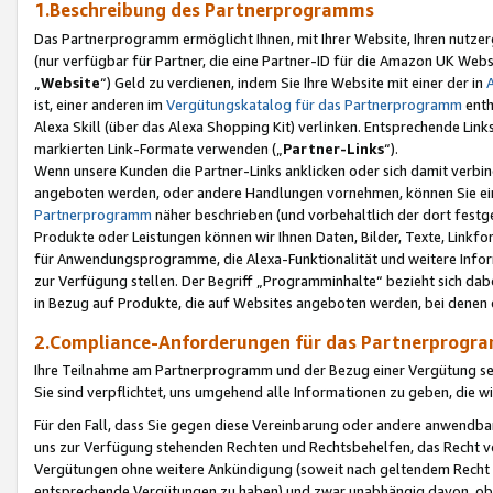
1.Beschreibung des Partnerprogramms
Das Partnerprogramm ermöglicht Ihnen, mit Ihrer Website, Ihren nutzer
(nur verfügbar für Partner, die eine Partner-ID für die Amazon UK We
„
Website
“) Geld zu verdienen, indem Sie Ihre Website mit einer der in
ist, einer anderen im
Vergütungskatalog für das Partnerprogramm
enth
Alexa Skill (über das Alexa Shopping Kit) verlinken. Entsprechende Lin
markierten Link-Formate verwenden („
Partner-Links
“).
Wenn unsere Kunden die Partner-Links anklicken oder sich damit verbi
angeboten werden, oder andere Handlungen vornehmen, können Sie eine
Partnerprogramm
näher beschrieben (und vorbehaltlich der dort festg
Produkte oder Leistungen können wir Ihnen Daten, Bilder, Texte, Linkfo
für Anwendungsprogramme, die Alexa-Funktionalität und weitere Inf
zur Verfügung stellen. Der Begriff „Programminhalte“ bezieht sich dabe
in Bezug auf Produkte, die auf Websites angeboten werden, bei denen 
2.Compliance-Anforderungen für das Partnerprog
Ihre Teilnahme am Partnerprogramm und der Bezug einer Vergütung setz
Sie sind verpflichtet, uns umgehend alle Informationen zu geben, die w
Für den Fall, dass Sie gegen diese Vereinbarung oder andere anwendba
uns zur Verfügung stehenden Rechten und Rechtsbehelfen, das Recht vo
Vergütungen ohne weitere Ankündigung (soweit nach geltendem Recht z
entsprechende Vergütungen zu haben) und zwar unabhängig davon, ob 