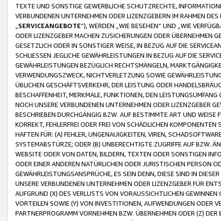
TEXTE UND SONSTIGE GEWERBLICHE SCHUTZRECHTE, INFORMATIONE
VERBUNDENEN UNTERNEHMEN ODER LIZENZGEBERN IM RAHMEN DES
„
SERVICEANGEBOTE
“), WERDEN „WIE BESEHEN“ UND „WIE VERFÜ
ODER LIZENZGEBER MACHEN ZUSICHERUNGEN ODER ÜBERNEHMEN GEW
GESETZLICH ODER IN SONSTIGER WEISE, IN BEZUG AUF DIE SERVI
SCHLIESSEN JEGLICHE GEWÄHRLEISTUNGEN IN BEZUG AUF DIE SERVI
GEWÄHRLEISTUNGEN BEZÜGLICH RECHTSMÄNGELN, MARKTGÄNGIGKEIT
VERWENDUNGSZWECK, NICHTVERLETZUNG SOWIE GEWÄHRLEISTUNGEN 
ÜBLICHEN GESCHÄFTSVERKEHR, DER LEISTUNG ODER HANDELSBRÄUCH
BESCHAFFENHEIT, MERKMALE, FUNKTIONEN, DEN LEISTUNGSUMFANG 
NOCH UNSERE VERBUNDENEN UNTERNEHMEN ODER LIZENZGEBER GEWÄ
BESCHRIEBEN DURCHGÄNGIG BZW. AUF BESTIMMTE ART UND WEISE
KORREKT, FEHLERFREI ODER FREI VON SCHÄDLICHEN KOMPONENTEN
HAFTEN FÜR: (A) FEHLER, UNGENAUIGKEITEN, VIREN, SCHADSOFTW
SYSTEMABSTÜRZE; ODER (B) UNBERECHTIGTE ZUGRIFFE AUF BZW. 
WEBSITE ODER VON DATEN, BILDERN, TEXTEN ODER SONSTIGEN INF
ODER EINER ANDEREN NATÜRLICHEN ODER JURISTISCHEN PERSON OD
GEWÄHRLEISTUNGSANSPRÜCHE, ES SEIN DENN, DIESE SIND IN DIES
UNSERE VERBUNDENEN UNTERNEHMEN ODER LIZENZGEBER FÜR EN
AUFGRUND (X) DES VERLUSTS VON VORAUSSICHTLICHEN GEWINNEN
VORTEILEN SOWIE (Y) VON INVESTITIONEN, AUFWENDUNGEN ODER VE
PARTNERPROGRAMM VORNEHMEN BZW. ÜBERNEHMEN ODER (Z) DER 