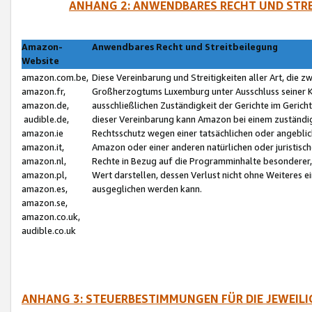
ANHANG 2: ANWENDBARES RECHT UND STRE
Amazon-
Anwendbares Recht und Streitbeilegung
Website
amazon.com.be,
Diese Vereinbarung und Streitigkeiten aller Art, die 
amazon.fr,
Großherzogtums Luxemburg unter Ausschluss seiner Kol
amazon.de,
ausschließlichen Zuständigkeit der Gerichte im Geri
audible.de,
dieser Vereinbarung kann Amazon bei einem zuständig
amazon.ie
Rechtsschutz wegen einer tatsächlichen oder angebli
amazon.it,
Amazon oder einer anderen natürlichen oder juristisc
amazon.nl,
Rechte in Bezug auf die Programminhalte besonderer,
amazon.pl,
Wert darstellen, dessen Verlust nicht ohne Weiteres e
amazon.es,
ausgeglichen werden kann.
amazon.se,
amazon.co.uk,
audible.co.uk
ANHANG 3: STEUERBESTIMMUNGEN FÜR DIE JEWEIL