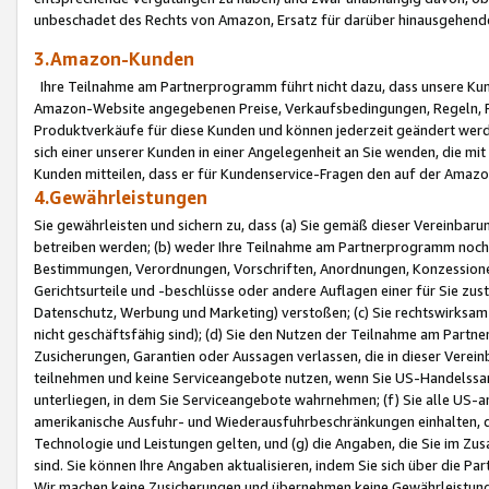
unbeschadet des Rechts von Amazon, Ersatz für darüber hinausgehen
3.Amazon-Kunden
Ihre Teilnahme am Partnerprogramm führt nicht dazu, dass unsere Kun
Amazon-Website angegebenen Preise, Verkaufsbedingungen, Regeln, Ri
Produktverkäufe für diese Kunden und können jederzeit geändert werde
sich einer unserer Kunden in einer Angelegenheit an Sie wenden, die 
Kunden mitteilen, dass er für Kundenservice-Fragen den auf der Ama
4.Gewährleistungen
Sie gewährleisten und sichern zu, dass (a) Sie gemäß dieser Vereinba
betreiben werden; (b) weder Ihre Teilnahme am Partnerprogramm noch d
Bestimmungen, Verordnungen, Vorschriften, Anordnungen, Konzessionen,
Gerichtsurteile und -beschlüsse oder andere Auflagen einer für Sie zu
Datenschutz, Werbung und Marketing) verstoßen; (c) Sie rechtswirksam 
nicht geschäftsfähig sind); (d) Sie den Nutzen der Teilnahme am Partne
Zusicherungen, Garantien oder Aussagen verlassen, die in dieser Verein
teilnehmen und keine Serviceangebote nutzen, wenn Sie US-Handelssa
unterliegen, in dem Sie Serviceangebote wahrnehmen; (f) Sie alle US
amerikanische Ausfuhr- und Wiederausfuhrbeschränkungen einhalten, 
Technologie und Leistungen gelten, und (g) die Angaben, die Sie im 
sind. Sie können Ihre Angaben aktualisieren, indem Sie sich über die 
Wir machen keine Zusicherungen und übernehmen keine Gewährleistun