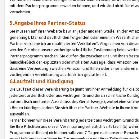
mit dem Partnerprogramm erwarten können, und wir sind nicht für etwa
vornehmen.
5.Angabe Ihres Partner-Status
Sie müssen auf Ihrer Website bzw. an jeder anderen Stelle, an der Am
genehmigt, klar und deutlich den folgenden oder einen im Wesentlichen
Partner verdiene ich an qualifizierten Verkäufen“. Abgesehen von die
werden Sie ohne unsere vorherige schriftliche Zustimmung keine weite
Partnerprogramm machen. Sie dürfen die zwischen uns und Ihnen best
(einschließlich der expliziten oder impliziten Aussage, dass Amazon Si
dass eine Verbindung zwischen Amazon und Ihnen oder einer anderen natü
vorliegenden Vereinbarung ausdrücklich gestattet ist.
6.Laufzeit und Kündigung
Die Laufzeit dieser Vereinbarung beginnt mit Ihrer Anmeldung für die 
jederzeit ordentlich oder aus wichtigem Grund durch schriftliche Kündi
automatisch und unter Ausschluss des Gerichtswegs), wobei eine solch
können kündigen, indem Sie sich über die Partner-Website in Ihrem Ko
auswählen.
Ferner können wir diese Vereinbarung jederzeit aus wichtigem Grund dur
Sie Ihre Pflichten aus dieser Vereinbarung erheblich verletzen; (b) wen
Programmrichtlinien) nicht innerhalb von 7 Tagen nach unserer Benachr
oder Haftungsansprüchen im Zusammenhang mit Ihrer Teilnahme am Pa