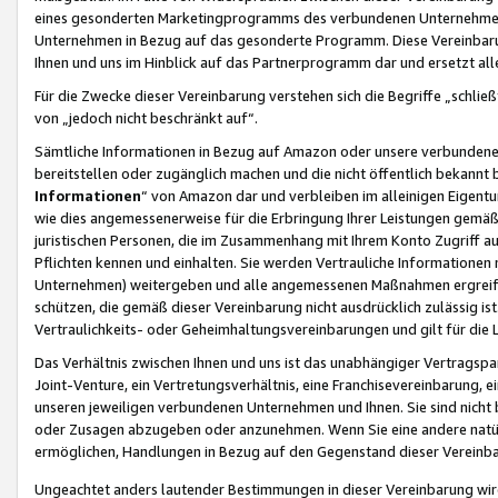
eines gesonderten Marketingprogramms des verbundenen Unternehmens
Unternehmen in Bezug auf das gesonderte Programm. Diese Vereinbarung
Ihnen und uns im Hinblick auf das Partnerprogramm dar und ersetzt al
Für die Zwecke dieser Vereinbarung verstehen sich die Begriffe „schließ
von „jedoch nicht beschränkt auf“.
Sämtliche Informationen in Bezug auf Amazon oder unsere verbunde
bereitstellen oder zugänglich machen und die nicht öffentlich bekannt bz
Informationen
“ von Amazon dar und verbleiben im alleinigen Eigent
wie dies angemessenerweise für die Erbringung Ihrer Leistungen gemäß d
juristischen Personen, die im Zusammenhang mit Ihrem Konto Zugriff au
Pflichten kennen und einhalten. Sie werden Vertrauliche Informationen 
Unternehmen) weitergeben und alle angemessenen Maßnahmen ergreifen
schützen, die gemäß dieser Vereinbarung nicht ausdrücklich zulässig is
Vertraulichkeits- oder Geheimhaltungsvereinbarungen und gilt für die
Das Verhältnis zwischen Ihnen und uns ist das unabhängiger Vertragspa
Joint-Venture, ein Vertretungsverhältnis, eine Franchisevereinbarung, 
unseren jeweiligen verbundenen Unternehmen und Ihnen. Sie sind ni
oder Zusagen abzugeben oder anzunehmen. Wenn Sie eine andere natürli
ermöglichen, Handlungen in Bezug auf den Gegenstand dieser Vereinbar
Ungeachtet anders lautender Bestimmungen in dieser Vereinbarung wird