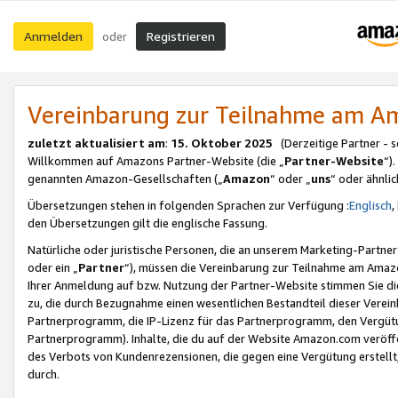
Anmelden
Registrieren
oder
Vereinbarung zur Teilnahme am 
zuletzt aktualisiert am
:
15. Oktober 2025
(Derzeitige Partner - 
Willkommen auf Amazons Partner-Website (die „
Partner-Website
“)
genannten Amazon-Gesellschaften („
Amazon
“ oder „
uns
“ oder ähnli
Übersetzungen stehen in folgenden Sprachen zur Verfügung :
Englisch
,
den Übersetzungen gilt die englische Fassung.
Natürliche oder juristische Personen, die an unserem Marketing-Partn
oder ein „
Partner
“), müssen die Vereinbarung zur Teilnahme am Ama
Ihrer Anmeldung auf bzw. Nutzung der Partner-Website stimmen Sie die
zu, die durch Bezugnahme einen wesentlichen Bestandteil dieser Verei
Partnerprogramm, die IP-Lizenz für das Partnerprogramm, den Vergütu
Partnerprogramm). Inhalte, die du auf der Website Amazon.com veröffe
des Verbots von Kundenrezensionen, die gegen eine Vergütung erstellt, 
durch.