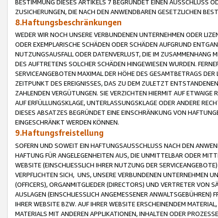
BESTIMMUNG DIESES ARTIKELS 7 BEGRÜNDET EINEN AUSSCHLUSS 
ZUSICHERUNGEN, DIE NACH DEN ANWENDBAREN GESETZLICHEN BE
8.Haftungsbeschränkungen
WEDER WIR NOCH UNSERE VERBUNDENEN UNTERNEHMEN ODER LIZEN
ODER EXEMPLARISCHE SCHÄDEN ODER SCHÄDEN AUFGRUND ENTGANG
NUTZUNGSAUSFALL ODER DATENVERLUST, DIE IM ZUSAMMENHANG MI
DES AUFTRETENS SOLCHER SCHÄDEN HINGEWIESEN WURDEN. FERN
SERVICEANGEBOTEN MAXIMAL DER HÖHE DES GESAMTBETRAGS DER 
ZEITPUNKT DES EREIGNISSES, DAS ZU DEM ZULETZT ENTSTANDENE
ZAHLENDEN VERGÜTUNGEN. SIE VERZICHTEN HIERMIT AUF ETWAIGE 
AUF ERFÜLLUNGSKLAGE, UNTERLASSUNGSKLAGE ODER ANDERE RECHT
DIESES ABSATZES BEGRÜNDET EINE EINSCHRÄNKUNG VON HAFTUNG
EINGESCHRÄNKT WERDEN KÖNNEN.
9.Haftungsfreistellung
SOFERN UND SOWEIT EIN HAFTUNGSAUSSCHLUSS NACH DEN ANWENDB
HAFTUNG FÜR ANGELEGENHEITEN AUS, DIE UNMITTELBAR ODER MITT
WEBSITE (EINSCHLIESSLICH IHRER NUTZUNG DER SERVICEANGEBOTE)
VERPFLICHTEN SICH, UNS, UNSERE VERBUNDENEN UNTERNEHMEN UN
(OFFICERS), ORGANMITGLIEDER (DIRECTORS) UND VERTRETER VON 
AUSLAGEN (EINSCHLIESSLICH ANGEMESSENER ANWALTSGEBÜHREN) FR
IHRER WEBSITE BZW. AUF IHRER WEBSITE ERSCHEINENDEM MATERIAL
MATERIALS MIT ANDEREN APPLIKATIONEN, INHALTEN ODER PROZESSE