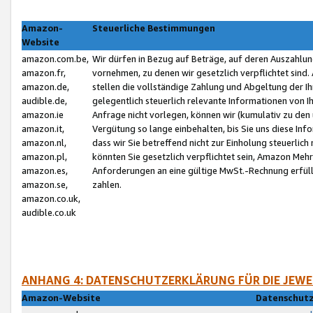
Amazon-
Steuerliche Bestimmungen
Website
amazon.com.be,
Wir dürfen in Bezug auf Beträge, auf deren Auszahlun
amazon.fr,
vornehmen, zu denen wir gesetzlich verpflichtet sind
amazon.de,
stellen die vollständige Zahlung und Abgeltung der 
audible.de,
gelegentlich steuerlich relevante Informationen von I
amazon.ie
Anfrage nicht vorlegen, können wir (kumulativ zu de
amazon.it,
Vergütung so lange einbehalten, bis Sie uns diese Inf
amazon.nl,
dass wir Sie betreffend nicht zur Einholung steuerlich 
amazon.pl,
könnten Sie gesetzlich verpflichtet sein, Amazon Meh
amazon.es,
Anforderungen an eine gültige MwSt.-Rechnung erfüllt
amazon.se,
zahlen.
amazon.co.uk,
audible.co.uk
ANHANG 4: DATENSCHUTZERKLÄRUNG FÜR DIE JEWE
Amazon-Website
Datenschutz