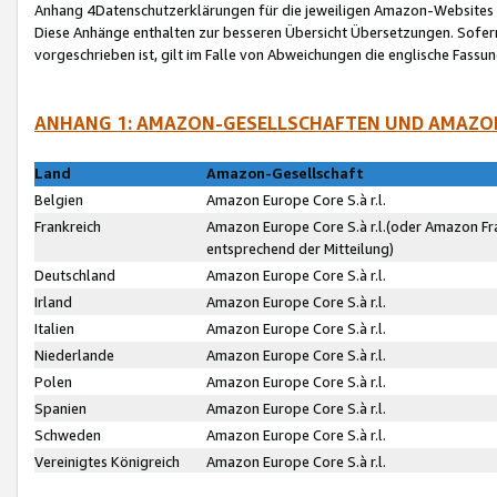
Anhang 4Datenschutzerklärungen für die jeweiligen Amazon-Websites
Diese Anhänge enthalten zur besseren Übersicht Übersetzungen. Sofe
vorgeschrieben ist, gilt im Falle von Abweichungen die englische Fass
ANHANG 1: AMAZON-GESELLSCHAFTEN UND AMAZO
Land
Amazon-Gesellschaft
Belgien
Amazon Europe Core S.à r.l.
Frankreich
Amazon Europe Core S.à r.l.(oder Amazon Fr
entsprechend der Mitteilung)
Deutschland
Amazon Europe Core S.à r.l.
Irland
Amazon Europe Core S.à r.l.
Italien
Amazon Europe Core S.à r.l.
Niederlande
Amazon Europe Core S.à r.l.
Polen
Amazon Europe Core S.à r.l.
Spanien
Amazon Europe Core S.à r.l.
Schweden
Amazon Europe Core S.à r.l.
Vereinigtes Königreich
Amazon Europe Core S.à r.l.