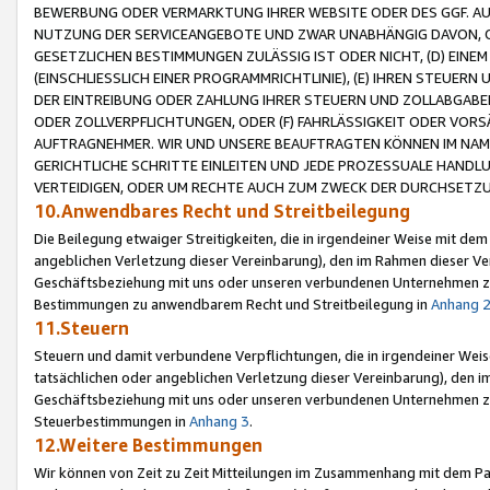
BEWERBUNG ODER VERMARKTUNG IHRER WEBSITE ODER DES GGF. AUF 
NUTZUNG DER SERVICEANGEBOTE UND ZWAR UNABHÄNGIG DAVON, O
GESETZLICHEN BESTIMMUNGEN ZULÄSSIG IST ODER NICHT, (D) EINE
(EINSCHLIESSLICH EINER PROGRAMMRICHTLINIE), (E) IHREN STEUER
DER EINTREIBUNG ODER ZAHLUNG IHRER STEUERN UND ZOLLABGAB
ODER ZOLLVERPFLICHTUNGEN, ODER (F) FAHRLÄSSIGKEIT ODER VORS
AUFTRAGNEHMER. WIR UND UNSERE BEAUFTRAGTEN KÖNNEN IM NAME
GERICHTLICHE SCHRITTE EINLEITEN UND JEDE PROZESSUALE HAND
VERTEIDIGEN, ODER UM RECHTE AUCH ZUM ZWECK DER DURCHSETZU
10.Anwendbares Recht und Streitbeilegung
Die Beilegung etwaiger Streitigkeiten, die in irgendeiner Weise mit de
angeblichen Verletzung dieser Vereinbarung), den im Rahmen dieser Ve
Geschäftsbeziehung mit uns oder unseren verbundenen Unternehmen zu
Bestimmungen zu anwendbarem Recht und Streitbeilegung in
Anhang 
11.Steuern
Steuern und damit verbundene Verpflichtungen, die in irgendeiner Wei
tatsächlichen oder angeblichen Verletzung dieser Vereinbarung), den 
Geschäftsbeziehung mit uns oder unseren verbundenen Unternehmen z
Steuerbestimmungen in
Anhang 3
.
12.Weitere Bestimmungen
Wir können von Zeit zu Zeit Mitteilungen im Zusammenhang mit dem Par