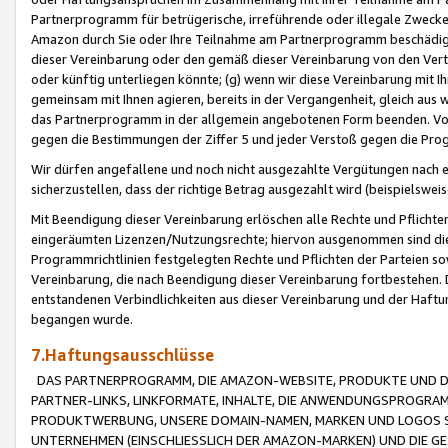
Partnerprogramm für betrügerische, irreführende oder illegale Zwecke
Amazon durch Sie oder Ihre Teilnahme am Partnerprogramm beschädig
dieser Vereinbarung oder den gemäß dieser Vereinbarung von den Vertr
oder künftig unterliegen könnte; (g) wenn wir diese Vereinbarung mit I
gemeinsam mit Ihnen agieren, bereits in der Vergangenheit, gleich aus
das Partnerprogramm in der allgemein angebotenen Form beenden. Vors
gegen die Bestimmungen der Ziffer 5 und jeder Verstoß gegen die Prog
Wir dürfen angefallene und noch nicht ausgezahlte Vergütungen nach 
sicherzustellen, dass der richtige Betrag ausgezahlt wird (beispielsw
Mit Beendigung dieser Vereinbarung erlöschen alle Rechte und Pflichte
eingeräumten Lizenzen/Nutzungsrechte; hiervon ausgenommen sind die in 
Programmrichtlinien festgelegten Rechte und Pflichten der Parteien sow
Vereinbarung, die nach Beendigung dieser Vereinbarung fortbestehen. D
entstandenen Verbindlichkeiten aus dieser Vereinbarung und der Haft
begangen wurde.
7.Haftungsausschlüsse
DAS PARTNERPROGRAMM, DIE AMAZON-WEBSITE, PRODUKTE UND DI
PARTNER-LINKS, LINKFORMATE, INHALTE, DIE ANWENDUNGSPROGR
PRODUKTWERBUNG, UNSERE DOMAIN-NAMEN, MARKEN UND LOGOS S
UNTERNEHMEN (EINSCHLIESSLICH DER AMAZON-MARKEN) UND DIE GE