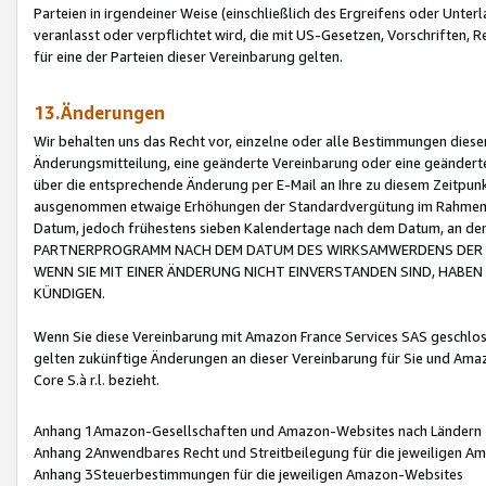
Parteien in irgendeiner Weise (einschließlich des Ergreifens oder Unt
veranlasst oder verpflichtet wird, die mit US-Gesetzen, Vorschriften,
für eine der Parteien dieser Vereinbarung gelten.
13.Änderungen
Wir behalten uns das Recht vor, einzelne oder alle Bestimmungen diese
Änderungsmitteilung, eine geänderte Vereinbarung oder eine geänderte 
über die entsprechende Änderung per E-Mail an Ihre zu diesem Zeitpun
ausgenommen etwaige Erhöhungen der Standardvergütung im Rahmen
Datum, jedoch frühestens sieben Kalendertage nach dem Datum, an de
PARTNERPROGRAMM NACH DEM DATUM DES WIRKSAMWERDENS DER Ä
WENN SIE MIT EINER ÄNDERUNG NICHT EINVERSTANDEN SIND, HABEN S
KÜNDIGEN.
Wenn Sie diese Vereinbarung mit Amazon France Services SAS geschlo
gelten zukünftige Änderungen an dieser Vereinbarung für Sie und Ama
Core S.à r.l. bezieht.
Anhang 1Amazon-Gesellschaften und Amazon-Websites nach Ländern
Anhang 2Anwendbares Recht und Streitbeilegung für die jeweiligen 
Anhang 3Steuerbestimmungen für die jeweiligen Amazon-Websites