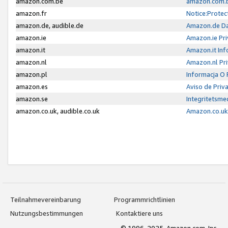
amazon.com.be
amazon.com.b
amazon.fr
Notice:Protec
amazon.de, audible.de
Amazon.de Da
amazon.ie
Amazon.ie Pri
amazon.it
Amazon.it Inf
amazon.nl
Amazon.nl Pri
amazon.pl
Informacja O
amazon.es
Aviso de Priv
amazon.se
Integritetsm
amazon.co.uk, audible.co.uk
Amazon.co.uk 
Teilnahmevereinbarung
Programmrichtlinien
Nutzungsbestimmungen
Kontaktiere uns