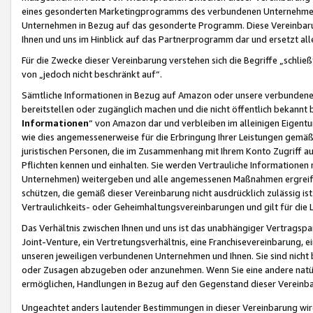
eines gesonderten Marketingprogramms des verbundenen Unternehmens
Unternehmen in Bezug auf das gesonderte Programm. Diese Vereinbarung
Ihnen und uns im Hinblick auf das Partnerprogramm dar und ersetzt al
Für die Zwecke dieser Vereinbarung verstehen sich die Begriffe „schließ
von „jedoch nicht beschränkt auf“.
Sämtliche Informationen in Bezug auf Amazon oder unsere verbunde
bereitstellen oder zugänglich machen und die nicht öffentlich bekannt bz
Informationen
“ von Amazon dar und verbleiben im alleinigen Eigent
wie dies angemessenerweise für die Erbringung Ihrer Leistungen gemäß d
juristischen Personen, die im Zusammenhang mit Ihrem Konto Zugriff au
Pflichten kennen und einhalten. Sie werden Vertrauliche Informationen 
Unternehmen) weitergeben und alle angemessenen Maßnahmen ergreifen
schützen, die gemäß dieser Vereinbarung nicht ausdrücklich zulässig is
Vertraulichkeits- oder Geheimhaltungsvereinbarungen und gilt für die
Das Verhältnis zwischen Ihnen und uns ist das unabhängiger Vertragspa
Joint-Venture, ein Vertretungsverhältnis, eine Franchisevereinbarung, 
unseren jeweiligen verbundenen Unternehmen und Ihnen. Sie sind ni
oder Zusagen abzugeben oder anzunehmen. Wenn Sie eine andere natürli
ermöglichen, Handlungen in Bezug auf den Gegenstand dieser Vereinbar
Ungeachtet anders lautender Bestimmungen in dieser Vereinbarung wird