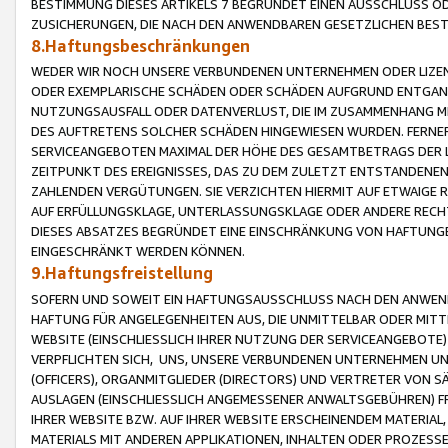
BESTIMMUNG DIESES ARTIKELS 7 BEGRÜNDET EINEN AUSSCHLUSS 
ZUSICHERUNGEN, DIE NACH DEN ANWENDBAREN GESETZLICHEN BE
8.Haftungsbeschränkungen
WEDER WIR NOCH UNSERE VERBUNDENEN UNTERNEHMEN ODER LIZEN
ODER EXEMPLARISCHE SCHÄDEN ODER SCHÄDEN AUFGRUND ENTGANG
NUTZUNGSAUSFALL ODER DATENVERLUST, DIE IM ZUSAMMENHANG MI
DES AUFTRETENS SOLCHER SCHÄDEN HINGEWIESEN WURDEN. FERN
SERVICEANGEBOTEN MAXIMAL DER HÖHE DES GESAMTBETRAGS DER 
ZEITPUNKT DES EREIGNISSES, DAS ZU DEM ZULETZT ENTSTANDENE
ZAHLENDEN VERGÜTUNGEN. SIE VERZICHTEN HIERMIT AUF ETWAIGE 
AUF ERFÜLLUNGSKLAGE, UNTERLASSUNGSKLAGE ODER ANDERE RECHT
DIESES ABSATZES BEGRÜNDET EINE EINSCHRÄNKUNG VON HAFTUNG
EINGESCHRÄNKT WERDEN KÖNNEN.
9.Haftungsfreistellung
SOFERN UND SOWEIT EIN HAFTUNGSAUSSCHLUSS NACH DEN ANWENDB
HAFTUNG FÜR ANGELEGENHEITEN AUS, DIE UNMITTELBAR ODER MITT
WEBSITE (EINSCHLIESSLICH IHRER NUTZUNG DER SERVICEANGEBOTE)
VERPFLICHTEN SICH, UNS, UNSERE VERBUNDENEN UNTERNEHMEN UN
(OFFICERS), ORGANMITGLIEDER (DIRECTORS) UND VERTRETER VON 
AUSLAGEN (EINSCHLIESSLICH ANGEMESSENER ANWALTSGEBÜHREN) FR
IHRER WEBSITE BZW. AUF IHRER WEBSITE ERSCHEINENDEM MATERIAL
MATERIALS MIT ANDEREN APPLIKATIONEN, INHALTEN ODER PROZESSE