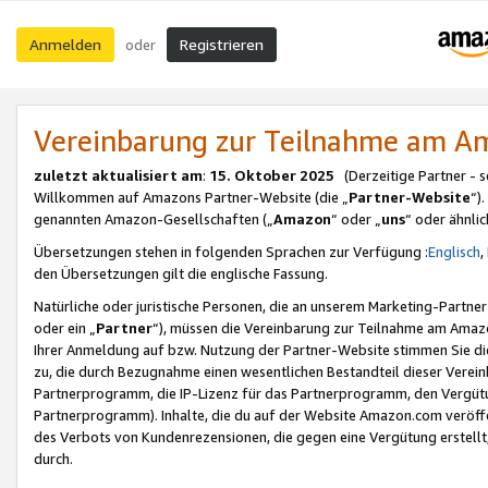
Anmelden
Registrieren
oder
Vereinbarung zur Teilnahme am 
zuletzt aktualisiert am
:
15. Oktober 2025
(Derzeitige Partner - 
Willkommen auf Amazons Partner-Website (die „
Partner-Website
“)
genannten Amazon-Gesellschaften („
Amazon
“ oder „
uns
“ oder ähnli
Übersetzungen stehen in folgenden Sprachen zur Verfügung :
Englisch
,
den Übersetzungen gilt die englische Fassung.
Natürliche oder juristische Personen, die an unserem Marketing-Partn
oder ein „
Partner
“), müssen die Vereinbarung zur Teilnahme am Ama
Ihrer Anmeldung auf bzw. Nutzung der Partner-Website stimmen Sie die
zu, die durch Bezugnahme einen wesentlichen Bestandteil dieser Verei
Partnerprogramm, die IP-Lizenz für das Partnerprogramm, den Vergütu
Partnerprogramm). Inhalte, die du auf der Website Amazon.com veröffe
des Verbots von Kundenrezensionen, die gegen eine Vergütung erstellt, 
durch.