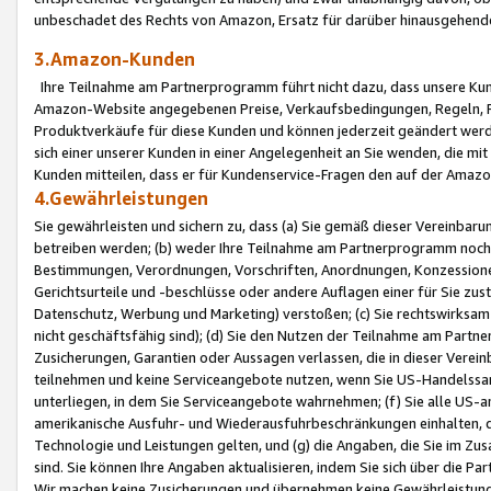
unbeschadet des Rechts von Amazon, Ersatz für darüber hinausgehen
3.Amazon-Kunden
Ihre Teilnahme am Partnerprogramm führt nicht dazu, dass unsere Kun
Amazon-Website angegebenen Preise, Verkaufsbedingungen, Regeln, Ri
Produktverkäufe für diese Kunden und können jederzeit geändert werde
sich einer unserer Kunden in einer Angelegenheit an Sie wenden, die 
Kunden mitteilen, dass er für Kundenservice-Fragen den auf der Ama
4.Gewährleistungen
Sie gewährleisten und sichern zu, dass (a) Sie gemäß dieser Vereinba
betreiben werden; (b) weder Ihre Teilnahme am Partnerprogramm noch d
Bestimmungen, Verordnungen, Vorschriften, Anordnungen, Konzessionen,
Gerichtsurteile und -beschlüsse oder andere Auflagen einer für Sie zu
Datenschutz, Werbung und Marketing) verstoßen; (c) Sie rechtswirksam 
nicht geschäftsfähig sind); (d) Sie den Nutzen der Teilnahme am Partne
Zusicherungen, Garantien oder Aussagen verlassen, die in dieser Verein
teilnehmen und keine Serviceangebote nutzen, wenn Sie US-Handelssa
unterliegen, in dem Sie Serviceangebote wahrnehmen; (f) Sie alle US
amerikanische Ausfuhr- und Wiederausfuhrbeschränkungen einhalten, 
Technologie und Leistungen gelten, und (g) die Angaben, die Sie im 
sind. Sie können Ihre Angaben aktualisieren, indem Sie sich über die 
Wir machen keine Zusicherungen und übernehmen keine Gewährleistun