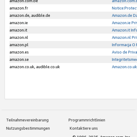
amazon.com.be
amazon.com.b
amazon.fr
Notice:Protec
amazon.de, audible.de
Amazon.de Da
amazon.ie
Amazon.ie Pri
amazon.it
Amazon.it Inf
amazon.nl
Amazon.nl Pri
amazon.pl
Informacja O
amazon.es
Aviso de Priv
amazon.se
Integritetsm
amazon.co.uk, audible.co.uk
Amazon.co.uk 
Teilnahmevereinbarung
Programmrichtlinien
Nutzungsbestimmungen
Kontaktiere uns