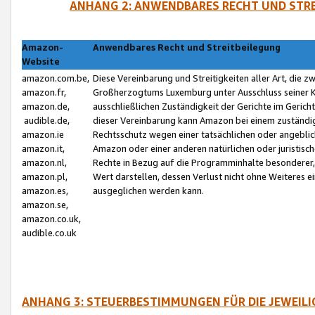
ANHANG 2: ANWENDBARES RECHT UND STRE
Amazon-
Anwendbares Recht und Streitbeilegung
Website
amazon.com.be,
Diese Vereinbarung und Streitigkeiten aller Art, die 
amazon.fr,
Großherzogtums Luxemburg unter Ausschluss seiner Kol
amazon.de,
ausschließlichen Zuständigkeit der Gerichte im Geri
audible.de,
dieser Vereinbarung kann Amazon bei einem zuständig
amazon.ie
Rechtsschutz wegen einer tatsächlichen oder angebli
amazon.it,
Amazon oder einer anderen natürlichen oder juristisc
amazon.nl,
Rechte in Bezug auf die Programminhalte besonderer,
amazon.pl,
Wert darstellen, dessen Verlust nicht ohne Weiteres e
amazon.es,
ausgeglichen werden kann.
amazon.se,
amazon.co.uk,
audible.co.uk
ANHANG 3: STEUERBESTIMMUNGEN FÜR DIE JEWEIL