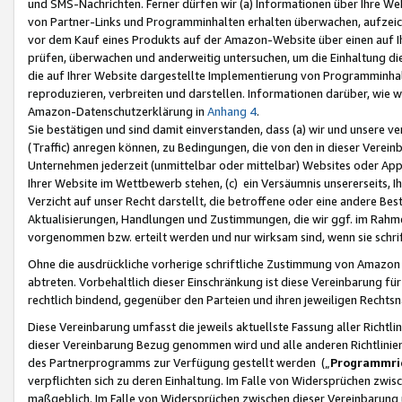
und SMS-Nachrichten. Ferner dürfen wir (a) Informationen über Ihre We
von Partner-Links und Programminhalten erhalten überwachen, aufzei
vor dem Kauf eines Produkts auf der Amazon-Website über einen auf Ih
prüfen, überwachen und anderweitig untersuchen, um die Einhaltung dies
die auf Ihrer Website dargestellte Implementierung von Programminhalt
reproduzieren, verbreiten und darstellen. Informationen darüber, wie w
Amazon-Datenschutzerklärung in
Anhang 4
.
Sie bestätigen und sind damit einverstanden, dass (a) wir und unsere 
(Traffic) anregen können, zu Bedingungen, die von den in dieser Vere
Unternehmen jederzeit (unmittelbar oder mittelbar) Websites oder Appl
Ihrer Website im Wettbewerb stehen, (c) ein Versäumnis unsererseits, I
Verzicht auf unser Recht darstellt, die betroffene oder eine andere B
Aktualisierungen, Handlungen und Zustimmungen, die wir ggf. im Rahme
vorgenommen bzw. erteilt werden und nur wirksam sind, wenn sie schri
Ohne die ausdrückliche vorherige schriftliche Zustimmung von Amazon
abtreten. Vorbehaltlich dieser Einschränkung ist diese Vereinbarung f
rechtlich bindend, gegenüber den Parteien und ihren jeweiligen Rech
Diese Vereinbarung umfasst die jeweils aktuellste Fassung aller Richtli
dieser Vereinbarung Bezug genommen wird und alle anderen Richtlinie
des Partnerprogramms zur Verfügung gestellt werden („
Programmric
verpflichten sich zu deren Einhaltung. Im Falle von Widersprüchen zwi
maßgeblich. Im Falle von Widersprüchen zwischen dieser Vereinbarun