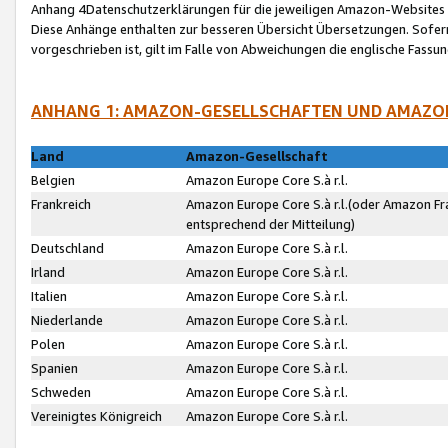
Anhang 4Datenschutzerklärungen für die jeweiligen Amazon-Websites
Diese Anhänge enthalten zur besseren Übersicht Übersetzungen. Sofe
vorgeschrieben ist, gilt im Falle von Abweichungen die englische Fass
ANHANG 1: AMAZON-GESELLSCHAFTEN UND AMAZO
Land
Amazon-Gesellschaft
Belgien
Amazon Europe Core S.à r.l.
Frankreich
Amazon Europe Core S.à r.l.(oder Amazon Fr
entsprechend der Mitteilung)
Deutschland
Amazon Europe Core S.à r.l.
Irland
Amazon Europe Core S.à r.l.
Italien
Amazon Europe Core S.à r.l.
Niederlande
Amazon Europe Core S.à r.l.
Polen
Amazon Europe Core S.à r.l.
Spanien
Amazon Europe Core S.à r.l.
Schweden
Amazon Europe Core S.à r.l.
Vereinigtes Königreich
Amazon Europe Core S.à r.l.