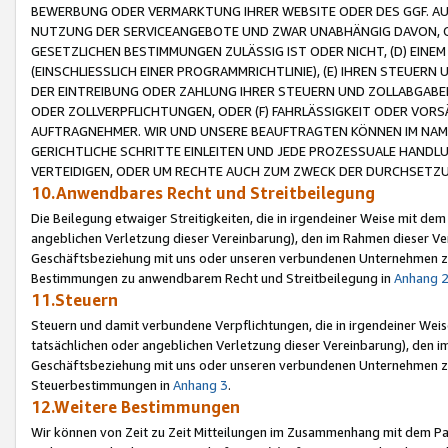
BEWERBUNG ODER VERMARKTUNG IHRER WEBSITE ODER DES GGF. AUF 
NUTZUNG DER SERVICEANGEBOTE UND ZWAR UNABHÄNGIG DAVON, O
GESETZLICHEN BESTIMMUNGEN ZULÄSSIG IST ODER NICHT, (D) EINE
(EINSCHLIESSLICH EINER PROGRAMMRICHTLINIE), (E) IHREN STEUER
DER EINTREIBUNG ODER ZAHLUNG IHRER STEUERN UND ZOLLABGAB
ODER ZOLLVERPFLICHTUNGEN, ODER (F) FAHRLÄSSIGKEIT ODER VORS
AUFTRAGNEHMER. WIR UND UNSERE BEAUFTRAGTEN KÖNNEN IM NAME
GERICHTLICHE SCHRITTE EINLEITEN UND JEDE PROZESSUALE HAND
VERTEIDIGEN, ODER UM RECHTE AUCH ZUM ZWECK DER DURCHSETZU
10.Anwendbares Recht und Streitbeilegung
Die Beilegung etwaiger Streitigkeiten, die in irgendeiner Weise mit de
angeblichen Verletzung dieser Vereinbarung), den im Rahmen dieser Ve
Geschäftsbeziehung mit uns oder unseren verbundenen Unternehmen zu
Bestimmungen zu anwendbarem Recht und Streitbeilegung in
Anhang 
11.Steuern
Steuern und damit verbundene Verpflichtungen, die in irgendeiner Wei
tatsächlichen oder angeblichen Verletzung dieser Vereinbarung), den 
Geschäftsbeziehung mit uns oder unseren verbundenen Unternehmen z
Steuerbestimmungen in
Anhang 3
.
12.Weitere Bestimmungen
Wir können von Zeit zu Zeit Mitteilungen im Zusammenhang mit dem Par