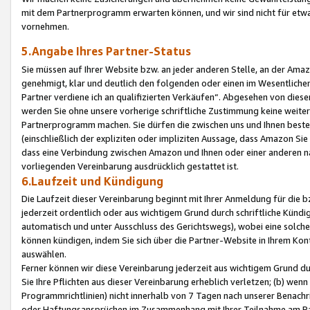
mit dem Partnerprogramm erwarten können, und wir sind nicht für etwa
vornehmen.
5.Angabe Ihres Partner-Status
Sie müssen auf Ihrer Website bzw. an jeder anderen Stelle, an der Am
genehmigt, klar und deutlich den folgenden oder einen im Wesentlichen
Partner verdiene ich an qualifizierten Verkäufen“. Abgesehen von die
werden Sie ohne unsere vorherige schriftliche Zustimmung keine weite
Partnerprogramm machen. Sie dürfen die zwischen uns und Ihnen best
(einschließlich der expliziten oder impliziten Aussage, dass Amazon Si
dass eine Verbindung zwischen Amazon und Ihnen oder einer anderen natü
vorliegenden Vereinbarung ausdrücklich gestattet ist.
6.Laufzeit und Kündigung
Die Laufzeit dieser Vereinbarung beginnt mit Ihrer Anmeldung für die 
jederzeit ordentlich oder aus wichtigem Grund durch schriftliche Kündi
automatisch und unter Ausschluss des Gerichtswegs), wobei eine solch
können kündigen, indem Sie sich über die Partner-Website in Ihrem Ko
auswählen.
Ferner können wir diese Vereinbarung jederzeit aus wichtigem Grund dur
Sie Ihre Pflichten aus dieser Vereinbarung erheblich verletzen; (b) wen
Programmrichtlinien) nicht innerhalb von 7 Tagen nach unserer Benachr
oder Haftungsansprüchen im Zusammenhang mit Ihrer Teilnahme am Pa