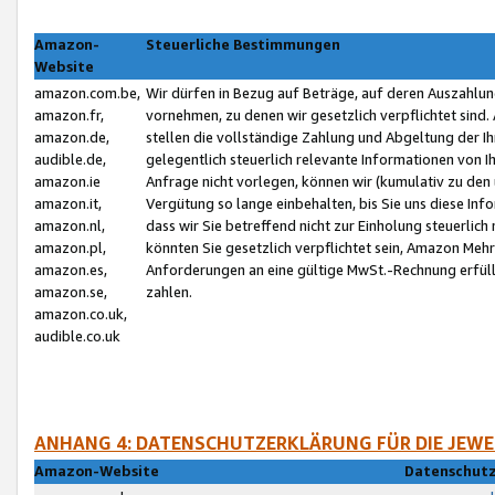
Amazon-
Steuerliche Bestimmungen
Website
amazon.com.be,
Wir dürfen in Bezug auf Beträge, auf deren Auszahlun
amazon.fr,
vornehmen, zu denen wir gesetzlich verpflichtet sind
amazon.de,
stellen die vollständige Zahlung und Abgeltung der 
audible.de,
gelegentlich steuerlich relevante Informationen von I
amazon.ie
Anfrage nicht vorlegen, können wir (kumulativ zu de
amazon.it,
Vergütung so lange einbehalten, bis Sie uns diese Inf
amazon.nl,
dass wir Sie betreffend nicht zur Einholung steuerlich 
amazon.pl,
könnten Sie gesetzlich verpflichtet sein, Amazon Meh
amazon.es,
Anforderungen an eine gültige MwSt.-Rechnung erfüllt
amazon.se,
zahlen.
amazon.co.uk,
audible.co.uk
ANHANG 4: DATENSCHUTZERKLÄRUNG FÜR DIE JEWE
Amazon-Website
Datenschutz