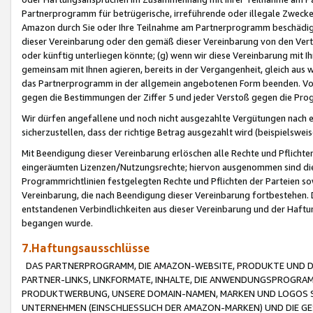
Partnerprogramm für betrügerische, irreführende oder illegale Zwecke
Amazon durch Sie oder Ihre Teilnahme am Partnerprogramm beschädig
dieser Vereinbarung oder den gemäß dieser Vereinbarung von den Vertr
oder künftig unterliegen könnte; (g) wenn wir diese Vereinbarung mit I
gemeinsam mit Ihnen agieren, bereits in der Vergangenheit, gleich aus
das Partnerprogramm in der allgemein angebotenen Form beenden. Vors
gegen die Bestimmungen der Ziffer 5 und jeder Verstoß gegen die Prog
Wir dürfen angefallene und noch nicht ausgezahlte Vergütungen nach 
sicherzustellen, dass der richtige Betrag ausgezahlt wird (beispielsw
Mit Beendigung dieser Vereinbarung erlöschen alle Rechte und Pflichte
eingeräumten Lizenzen/Nutzungsrechte; hiervon ausgenommen sind die in 
Programmrichtlinien festgelegten Rechte und Pflichten der Parteien sow
Vereinbarung, die nach Beendigung dieser Vereinbarung fortbestehen. D
entstandenen Verbindlichkeiten aus dieser Vereinbarung und der Haft
begangen wurde.
7.Haftungsausschlüsse
DAS PARTNERPROGRAMM, DIE AMAZON-WEBSITE, PRODUKTE UND DI
PARTNER-LINKS, LINKFORMATE, INHALTE, DIE ANWENDUNGSPROGR
PRODUKTWERBUNG, UNSERE DOMAIN-NAMEN, MARKEN UND LOGOS S
UNTERNEHMEN (EINSCHLIESSLICH DER AMAZON-MARKEN) UND DIE GE