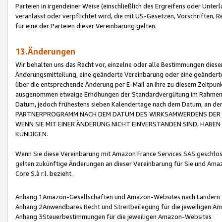
Parteien in irgendeiner Weise (einschließlich des Ergreifens oder Unt
veranlasst oder verpflichtet wird, die mit US-Gesetzen, Vorschriften,
für eine der Parteien dieser Vereinbarung gelten.
13.Änderungen
Wir behalten uns das Recht vor, einzelne oder alle Bestimmungen diese
Änderungsmitteilung, eine geänderte Vereinbarung oder eine geänderte 
über die entsprechende Änderung per E-Mail an Ihre zu diesem Zeitpun
ausgenommen etwaige Erhöhungen der Standardvergütung im Rahmen
Datum, jedoch frühestens sieben Kalendertage nach dem Datum, an de
PARTNERPROGRAMM NACH DEM DATUM DES WIRKSAMWERDENS DER Ä
WENN SIE MIT EINER ÄNDERUNG NICHT EINVERSTANDEN SIND, HABEN S
KÜNDIGEN.
Wenn Sie diese Vereinbarung mit Amazon France Services SAS geschlo
gelten zukünftige Änderungen an dieser Vereinbarung für Sie und Ama
Core S.à r.l. bezieht.
Anhang 1Amazon-Gesellschaften und Amazon-Websites nach Ländern
Anhang 2Anwendbares Recht und Streitbeilegung für die jeweiligen 
Anhang 3Steuerbestimmungen für die jeweiligen Amazon-Websites