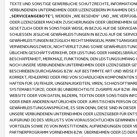
TEXTE UND SONSTIGE GEWERBLICHE SCHUTZRECHTE, INFORMATIONE
VERBUNDENEN UNTERNEHMEN ODER LIZENZGEBERN IM RAHMEN DES
„
SERVICEANGEBOTE
“), WERDEN „WIE BESEHEN“ UND „WIE VERFÜ
ODER LIZENZGEBER MACHEN ZUSICHERUNGEN ODER ÜBERNEHMEN GEW
GESETZLICH ODER IN SONSTIGER WEISE, IN BEZUG AUF DIE SERVI
SCHLIESSEN JEGLICHE GEWÄHRLEISTUNGEN IN BEZUG AUF DIE SERVI
GEWÄHRLEISTUNGEN BEZÜGLICH RECHTSMÄNGELN, MARKTGÄNGIGKEIT
VERWENDUNGSZWECK, NICHTVERLETZUNG SOWIE GEWÄHRLEISTUNGEN 
ÜBLICHEN GESCHÄFTSVERKEHR, DER LEISTUNG ODER HANDELSBRÄUCH
BESCHAFFENHEIT, MERKMALE, FUNKTIONEN, DEN LEISTUNGSUMFANG 
NOCH UNSERE VERBUNDENEN UNTERNEHMEN ODER LIZENZGEBER GEWÄ
BESCHRIEBEN DURCHGÄNGIG BZW. AUF BESTIMMTE ART UND WEISE
KORREKT, FEHLERFREI ODER FREI VON SCHÄDLICHEN KOMPONENTEN
HAFTEN FÜR: (A) FEHLER, UNGENAUIGKEITEN, VIREN, SCHADSOFTW
SYSTEMABSTÜRZE; ODER (B) UNBERECHTIGTE ZUGRIFFE AUF BZW. 
WEBSITE ODER VON DATEN, BILDERN, TEXTEN ODER SONSTIGEN INF
ODER EINER ANDEREN NATÜRLICHEN ODER JURISTISCHEN PERSON OD
GEWÄHRLEISTUNGSANSPRÜCHE, ES SEIN DENN, DIESE SIND IN DIES
UNSERE VERBUNDENEN UNTERNEHMEN ODER LIZENZGEBER FÜR EN
AUFGRUND (X) DES VERLUSTS VON VORAUSSICHTLICHEN GEWINNEN
VORTEILEN SOWIE (Y) VON INVESTITIONEN, AUFWENDUNGEN ODER VE
PARTNERPROGRAMM VORNEHMEN BZW. ÜBERNEHMEN ODER (Z) DER 