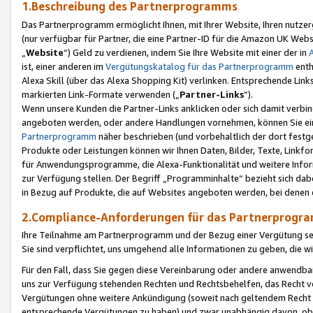
1.Beschreibung des Partnerprogramms
Das Partnerprogramm ermöglicht Ihnen, mit Ihrer Website, Ihren nutzer
(nur verfügbar für Partner, die eine Partner-ID für die Amazon UK We
„
Website
“) Geld zu verdienen, indem Sie Ihre Website mit einer der in
ist, einer anderen im
Vergütungskatalog für das Partnerprogramm
enth
Alexa Skill (über das Alexa Shopping Kit) verlinken. Entsprechende Lin
markierten Link-Formate verwenden („
Partner-Links
“).
Wenn unsere Kunden die Partner-Links anklicken oder sich damit verbi
angeboten werden, oder andere Handlungen vornehmen, können Sie eine
Partnerprogramm
näher beschrieben (und vorbehaltlich der dort festg
Produkte oder Leistungen können wir Ihnen Daten, Bilder, Texte, Linkfo
für Anwendungsprogramme, die Alexa-Funktionalität und weitere Inf
zur Verfügung stellen. Der Begriff „Programminhalte“ bezieht sich dabe
in Bezug auf Produkte, die auf Websites angeboten werden, bei denen 
2.Compliance-Anforderungen für das Partnerprog
Ihre Teilnahme am Partnerprogramm und der Bezug einer Vergütung setz
Sie sind verpflichtet, uns umgehend alle Informationen zu geben, die w
Für den Fall, dass Sie gegen diese Vereinbarung oder andere anwendba
uns zur Verfügung stehenden Rechten und Rechtsbehelfen, das Recht vo
Vergütungen ohne weitere Ankündigung (soweit nach geltendem Recht z
entsprechende Vergütungen zu haben) und zwar unabhängig davon, ob 