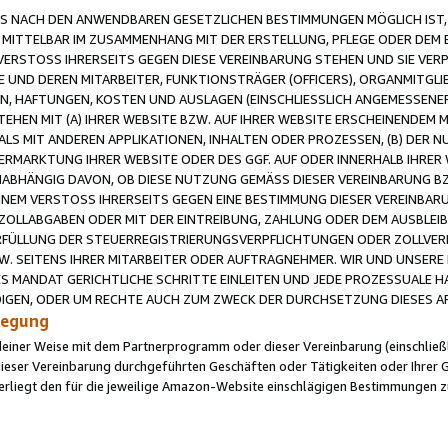
 NACH DEN ANWENDBAREN GESETZLICHEN BESTIMMUNGEN MÖGLICH IST, S
MITTELBAR IM ZUSAMMENHANG MIT DER ERSTELLUNG, PFLEGE ODER DEM BE
ERSTOSS IHRERSEITS GEGEN DIESE VEREINBARUNG STEHEN UND SIE VERP
UND DEREN MITARBEITER, FUNKTIONSTRÄGER (OFFICERS), ORGANMITGLI
N, HAFTUNGEN, KOSTEN UND AUSLAGEN (EINSCHLIESSLICH ANGEMESSENE
HEN MIT (A) IHRER WEBSITE BZW. AUF IHRER WEBSITE ERSCHEINENDEM M
LS MIT ANDEREN APPLIKATIONEN, INHALTEN ODER PROZESSEN, (B) DER 
RMARKTUNG IHRER WEBSITE ODER DES GGF. AUF ODER INNERHALB IHRER W
ABHÄNGIG DAVON, OB DIESE NUTZUNG GEMÄSS DIESER VEREINBARUNG B
EINEM VERSTOSS IHRERSEITS GEGEN EINE BESTIMMUNG DIESER VEREINBARU
D ZOLLABGABEN ODER MIT DER EINTREIBUNG, ZAHLUNG ODER DEM AUSBLEI
FÜLLUNG DER STEUERREGISTRIERUNGSVERPFLICHTUNGEN ODER ZOLLVERPF
W. SEITENS IHRER MITARBEITER ODER AUFTRAGNEHMER. WIR UND UNSERE
ES MANDAT GERICHTLICHE SCHRITTE EINLEITEN UND JEDE PROZESSUALE 
GEN, ODER UM RECHTE AUCH ZUM ZWECK DER DURCHSETZUNG DIESES AR
ilegung
endeiner Weise mit dem Partnerprogramm oder dieser Vereinbarung (einschließl
ieser Vereinbarung durchgeführten Geschäften oder Tätigkeiten oder Ihrer 
iegt den für die jeweilige Amazon-Website einschlägigen Bestimmungen z