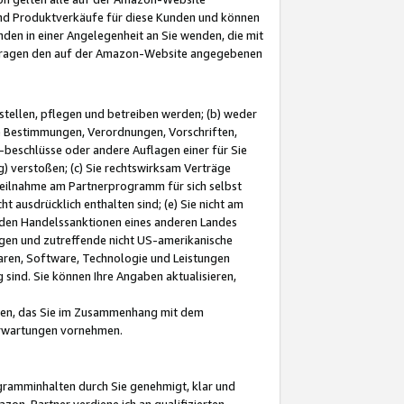
und Produktverkäufe für diese Kunden und können
nden in einer Angelegenheit an Sie wenden, die mit
e-Fragen den auf der Amazon-Website angegebenen
stellen, pflegen und betreiben werden; (b) weder
e Bestimmungen, Verordnungen, Vorschriften,
-beschlüsse oder andere Auflagen einer für Sie
 verstoßen; (c) Sie rechtswirksam Verträge
r Teilnahme am Partnerprogramm für sich selbst
t ausdrücklich enthalten sind; (e) Sie nicht am
den Handelssanktionen eines anderen Landes
gen und zutreffende nicht US-amerikanische
ren, Software, Technologie und Leistungen
sind. Sie können Ihre Angaben aktualisieren,
men, das Sie im Zusammenhang mit dem
 Erwartungen vornehmen.
ogramminhalten durch Sie genehmigt, klar und
zon-Partner verdiene ich an qualifizierten