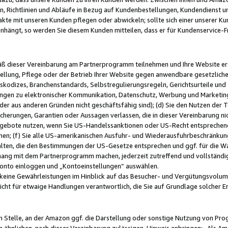
, Richtlinien und Abläufe in Bezug auf Kundenbestellungen, Kundendienst 
kte mit unseren Kunden pflegen oder abwickeln; sollte sich einer unserer Ku
nhängt, so werden Sie diesem Kunden mitteilen, dass er für Kundenservic
emäß dieser Vereinbarung am Partnerprogramm teilnehmen und Ihre Website er
ellung, Pflege oder der Betrieb Ihrer Website gegen anwendbare gesetzlich
skodizes, Branchenstandards, Selbstregulierungsregeln, Gerichtsurteile und 
ngen zu elektronischer Kommunikation, Datenschutz, Werbung und Marketing)
 oder aus anderen Gründen nicht geschäftsfähig sind); (d) Sie den Nutzen de
cherungen, Garantien oder Aussagen verlassen, die in dieser Vereinbarung nich
gebote nutzen, wenn Sie US-Handelssanktionen oder US-Recht entsprechen
men; (f) Sie alle US-amerikanischen Ausfuhr- und Wiederausfuhrbeschränkun
ten, die den Bestimmungen der US-Gesetze entsprechen und ggf. für die Wa
hang mit dem Partnerprogramm machen, jederzeit zutreffend und vollständig 
 Konto einloggen und „Kontoeinstellungen“ auswählen.
keine Gewährleistungen im Hinblick auf das Besucher- und Vergütungsvolu
icht für etwaige Handlungen verantwortlich, die Sie auf Grundlage solcher
en Stelle, an der Amazon ggf. die Darstellung oder sonstige Nutzung von Pr
 ähnlichen, nach dieser Vereinbarung zulässigen, Hinweis anbringen: „Als Ama