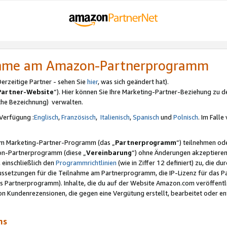
nahme am Amazon-Partnerprogramm
rzeitige Partner - sehen Sie
hier
, was sich geändert hat).
Partner-Website
“). Hier können Sie Ihre Marketing-Partner-Beziehung zu d
iche Bezeichnung) verwalten.
Verfügung :
Englisch
,
Französisch
,
Italienisch
,
Spanisch
und
Polnisch
. Im Fall
erem Marketing-Partner-Programm (das „
Partnerprogramm
“) teilnehmen od
on-Partnerprogramm (diese „
Vereinbarung
“) ohne Änderungen akzeptieren
 einschließlich den
Programmrichtlinien
(wie in Ziffer 12 definiert) zu, die 
raussetzungen für die Teilnahme am Partnerprogramm, die IP-Lizenz für das
s Partnerprogramm). Inhalte, die du auf der Website Amazon.com veröffentl
n Kundenrezensionen, die gegen eine Vergütung erstellt, bearbeitet oder ent
mms