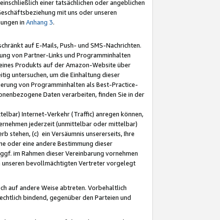
nschließlich einer tatsächlichen oder angeblichen
Geschäftsbeziehung mit uns oder unseren
mungen in
Anhang 3
.
schränkt auf E-Mails, Push- und SMS-Nachrichten.
ellung von Partner-Links und Programminhalten
 eines Produkts auf der Amazon-Website über
tig untersuchen, um die Einhaltung dieser
ntierung von Programminhalten als Best-Practice-
sonenbezogene Daten verarbeiten, finden Sie in der
telbar) Internet-Verkehr (Traffic) anregen können,
rnehmen jederzeit (unmittelbar oder mittelbar)
b stehen, (c) ein Versäumnis unsererseits, Ihre
fene oder eine andere Bestimmung dieser
r ggf. im Rahmen dieser Vereinbarung vornehmen
ch unseren bevollmächtigten Vertreter vorgelegt
ch auf andere Weise abtreten. Vorbehaltlich
rechtlich bindend, gegenüber den Parteien und