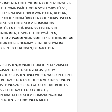
VERBUNDENEN UNTERNEHMEN ODER LIZENZGEBER
ICH STROMAUSFÄLLE ODER SYSTEMABSTÜRZE;
IHRER WEBSITE ODER VON DATEN, BILDERN,
ER ANDEREN NATÜRLICHEN ODER JURISTISCHEN
ESE SIND IN DIESER VEREINBARUNG
R FÜR ENTSCHÄDIGUNGSLEISTUNGEN,
EINNAHMEN, ERWARTETEN UMSÄTZEN,
SIE IM ZUSAMMENHANG MIT IHRER TEILNAHME AM
M PARTNERPROGRAMM. KEINE BESTIMMUNG
DER ZUSICHERUNGEN, DIE NACH DEN
GESCHÄDEN, KONKRETE ODER EXEMPLARISCHE
SFALL ODER DATENVERLUST, DIE IM
OLCHER SCHÄDEN HINGEWIESEN WURDEN. FERNER
BETRAGS DER LAUT DIESER VEREINBARUNG IN
HAFTUNGSANSPRUCH GEFÜHRT HAT, BEREITS
SBEHELFE NACH EQUITY-RECHT,
NHANG MIT DIESER VEREINBARUNG. KEINE
TZLICHEN BESTIMMUNGEN NICHT