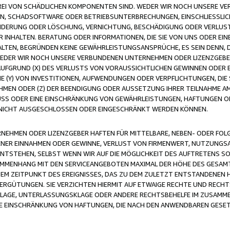
FREI VON SCHÄDLICHEN KOMPONENTEN SIND. WEDER WIR NOCH UNSERE 
VIREN, SCHADSOFTWARE ODER BETRIEBSUNTERBRECHUNGEN, EINSCHLIESSL
ÄNDERUNG ODER LÖSCHUNG, VERNICHTUNG, BESCHÄDIGUNG ODER VERLUST 
INHALTEN. BERATUNG ODER INFORMATIONEN, DIE SIE VON UNS ODER EIN
LTEN, BEGRÜNDEN KEINE GEWÄHRLEISTUNGSANSPRÜCHE, ES SEIN DENN, DI
WEDER WIR NOCH UNSERE VERBUNDENEN UNTERNEHMEN ODER LIZENZGEBE
FGRUND (X) DES VERLUSTS VON VORAUSSICHTLICHEN GEWINNEN ODER 
 (Y) VON INVESTITIONEN, AUFWENDUNGEN ODER VERPFLICHTUNGEN, DIE 
EN ODER (Z) DER BEENDIGUNG ODER AUSSETZUNG IHRER TEILNAHME A
LUSS ODER EINE EINSCHRÄNKUNG VON GEWÄHRLEISTUNGEN, HAFTUNGEN O
NICHT AUSGESCHLOSSEN ODER EINGESCHRÄNKT WERDEN KÖNNEN.
EHMEN ODER LIZENZGEBER HAFTEN FÜR MITTELBARE, NEBEN- ODER FOL
R EINNAHMEN ODER GEWINNE, VERLUST VON FIRMENWERT, NUTZUNGSAU
TSTEHEN, SELBST WENN WIR AUF DIE MÖGLICHKEIT DES AUFTRETENS S
MENHANG MIT DEN SERVICEANGEBOTEN MAXIMAL DER HÖHE DES GESAMT
M ZEITPUNKT DES EREIGNISSES, DAS ZU DEM ZULETZT ENTSTANDENEN 
ERGÜTUNGEN. SIE VERZICHTEN HIERMIT AUF ETWAIGE RECHTE UND RECHT
KLAGE, UNTERLASSUNGSKLAGE ODER ANDERE RECHTSBEHELFE IM ZUSAMME
NE EINSCHRÄNKUNG VON HAFTUNGEN, DIE NACH DEN ANWENDBAREN GESE