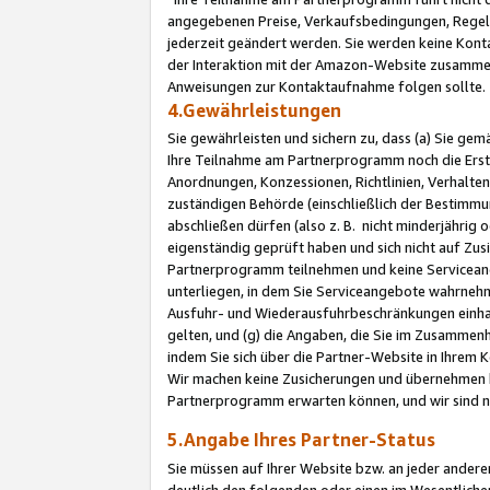
angegebenen Preise, Verkaufsbedingungen, Regeln
jederzeit geändert werden. Sie werden keine Konta
der Interaktion mit der Amazon-Website zusamme
Anweisungen zur Kontaktaufnahme folgen sollte.
4.Gewährleistungen
Sie gewährleisten und sichern zu, dass (a) Sie g
Ihre Teilnahme am Partnerprogramm noch die Erst
Anordnungen, Konzessionen, Richtlinien, Verhalten
zuständigen Behörde (einschließlich der Bestimmu
abschließen dürfen (also z. B. nicht minderjährig
eigenständig geprüft haben und sich nicht auf Zusi
Partnerprogramm teilnehmen und keine Servicean
unterliegen, in dem Sie Serviceangebote wahrneh
Ausfuhr- und Wiederausfuhrbeschränkungen einhal
gelten, und (g) die Angaben, die Sie im Zusammen
indem Sie sich über die Partner-Website in Ihrem
Wir machen keine Zusicherungen und übernehmen 
Partnerprogramm erwarten können, und wir sind n
5.Angabe Ihres Partner-Status
Sie müssen auf Ihrer Website bzw. an jeder ander
deutlich den folgenden oder einen im Wesentlichen