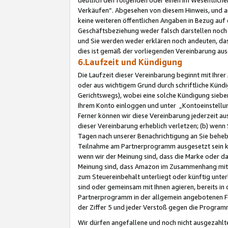
Verkäufen“. Abgesehen von diesem Hinweis, und a
keine weiteren öffentlichen Angaben in Bezug au
Geschäftsbeziehung weder falsch darstellen noch a
und Sie werden weder erklären noch andeuten, dass
dies ist gemäß der vorliegenden Vereinbarung ausd
6.Laufzeit und Kündigung
Die Laufzeit dieser Vereinbarung beginnt mit Ihre
oder aus wichtigem Grund durch schriftliche Kündi
Gerichtswegs), wobei eine solche Kündigung siebe
Ihrem Konto einloggen und unter „Kontoeinstellu
Ferner können wir diese Vereinbarung jederzeit aus
dieser Vereinbarung erheblich verletzen; (b) wenn
Tagen nach unserer Benachrichtigung an Sie behe
Teilnahme am Partnerprogramm ausgesetzt sein kö
wenn wir der Meinung sind, dass die Marke oder 
Meinung sind, dass Amazon im Zusammenhang mit d
zum Steuereinbehalt unterliegt oder künftig unter
sind oder gemeinsam mit Ihnen agieren, bereits in
Partnerprogramm in der allgemein angebotenen Fo
der Ziffer 5 und jeder Verstoß gegen die Programm
Wir dürfen angefallene und noch nicht ausgezahlt