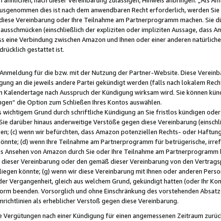
usgenommen dies ist nach dem anwendbaren Recht erforderlich, werden Sie 
f diese Vereinbarung oder Ihre Teilnahme am Partnerprogramm machen. Sie d
usschmücken (einschließlich der expliziten oder impliziten Aussage, dass A
 eine Verbindung zwischen Amazon und Ihnen oder einer anderen natürlichen 
rücklich gestattet ist.
r Anmeldung für die bzw. mit der Nutzung der Partner-Website. Diese Vereinb
gung an die jeweils andere Partei gekündigt werden (falls nach lokalem Rech
n Kalendertage nach Ausspruch der Kündigung wirksam wird. Sie können kündi
ngen“ die Option zum Schließen Ihres Kontos auswählen.
 wichtigem Grund durch schriftliche Kündigung an Sie fristlos kündigen oder I
 Sie darüber hinaus anderweitige Verstöße gegen diese Vereinbarung (einschli
ben; (c) wenn wir befürchten, dass Amazon potenziellen Rechts- oder Haftu
nnte; (d) wenn Ihre Teilnahme am Partnerprogramm für betrügerische, irref
das Ansehen von Amazon durch Sie oder Ihre Teilnahme am Partnerprogramm b
ieser Vereinbarung oder den gemäß dieser Vereinbarung von den Vertragspa
liegen könnte; (g) wenn wir diese Vereinbarung mit Ihnen oder anderen Perso
 der Vergangenheit, gleich aus welchem Grund, gekündigt hatten (oder Ihr Ko
rm beenden. Vorsorglich und ohne Einschränkung des vorstehenden Absatzes
richtlinien als erheblicher Verstoß gegen diese Vereinbarung.
e Vergütungen nach einer Kündigung für einen angemessenen Zeitraum zurückb