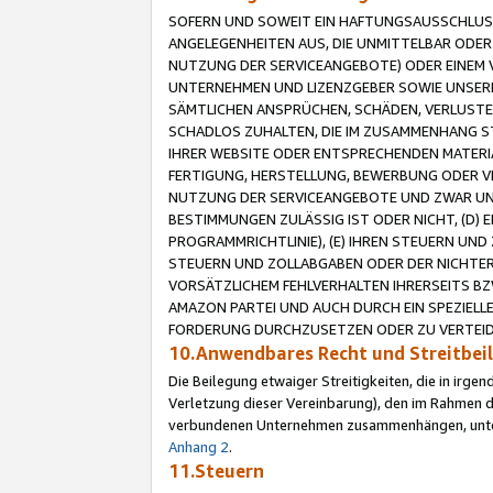
SOFERN UND SOWEIT EIN HAFTUNGSAUSSCHLUSS
ANGELEGENHEITEN AUS, DIE UNMITTELBAR ODER 
NUTZUNG DER SERVICEANGEBOTE) ODER EINEM V
UNTERNEHMEN UND LIZENZGEBER SOWIE UNSERE 
SÄMTLICHEN ANSPRÜCHEN, SCHÄDEN, VERLUSTE
SCHADLOS ZUHALTEN, DIE IM ZUSAMMENHANG STE
IHRER WEBSITE ODER ENTSPRECHENDEN MATERIA
FERTIGUNG, HERSTELLUNG, BEWERBUNG ODER VE
NUTZUNG DER SERVICEANGEBOTE UND ZWAR UN
BESTIMMUNGEN ZULÄSSIG IST ODER NICHT, (D) 
PROGRAMMRICHTLINIE), (E) IHREN STEUERN UN
STEUERN UND ZOLLABGABEN ODER DER NICHTER
VORSÄTZLICHEM FEHLVERHALTEN IHRERSEITS BZ
AMAZON PARTEI UND AUCH DURCH EIN SPEZIELL
FORDERUNG DURCHZUSETZEN ODER ZU VERTEIDI
10.Anwendbares Recht und Streitbe
Die Beilegung etwaiger Streitigkeiten, die in irg
Verletzung dieser Vereinbarung), den im Rahmen d
verbundenen Unternehmen zusammenhängen, unterl
Anhang 2
.
11.Steuern