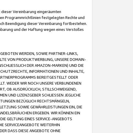
it dieser Vereinbarung eingeräumten
 den Programmrichtlinien festgelegten Rechte und
 nach Beendigung dieser Vereinbarung fortbestehen.
einbarung und der Haftung wegen eines Verstoßes
GEBOTEN WERDEN, SOWIE PARTNER-LINKS,
ALTE VON PRODUKTWERBUNG, UNSERE DOMAIN-
SCHLIESSLICH DER AMAZON-MARKEN) UND DIE
SCHUTZRECHTE, INFORMATIONEN UND INHALTE,
PARTNERPROGRAMMS BEREITGESTELLT ODER
ELLT. WEDER WIR NOCH UNSERE VERBUNDENEN
T, OB AUSDRÜCKLICH, STILLSCHWEIGEND,
MEN UND LIZENZGEBER SCHLIESSEN JEGLICHE
ISTUNGEN BEZÜGLICH RECHTSMÄNGELN,
LETZUNG SOWIE GEWÄHRLEISTUNGEN EIN, DIE
ANDELSBRÄUCHEN ERGEBEN. WIR KÖNNEN EIN
 DIE GELTUNG EINES SERVICE-ANGEBOTS
IE SERVICEANGEBOTE WEITERHIN
ODER DASS DIESE ANGEBOTE OHNE