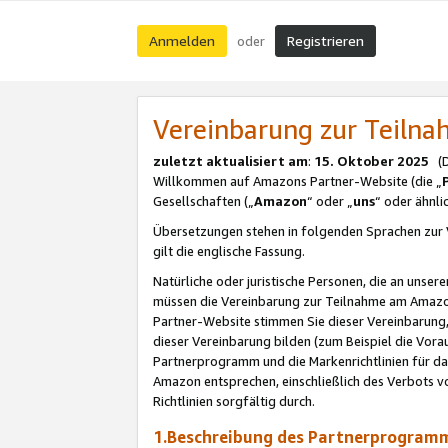
Anmelden
Registrieren
oder
Vereinbarung zur Teil
zuletzt aktualisiert am
:
15. Oktober 2025
(De
Willkommen auf Amazons Partner-Website (die „
Gesellschaften („
Amazon
“ oder „
uns
“ oder ähnl
Übersetzungen stehen in folgenden Sprachen zur 
gilt die englische Fassung.
Natürliche oder juristische Personen, die an uns
müssen die Vereinbarung zur Teilnahme am Amaz
Partner-Website stimmen Sie dieser Vereinbarung,
dieser Vereinbarung bilden (zum Beispiel die Vo
Partnerprogramm und die Markenrichtlinien für da
Amazon entsprechen, einschließlich des Verbots vo
Richtlinien sorgfältig durch.
1.Beschreibung des Partnerprogra