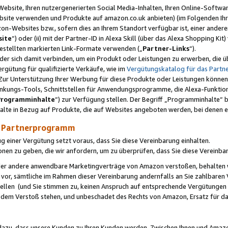
ebsite, Ihren nutzergenerierten Social Media-Inhalten, Ihren Online-Softwar
ebsite verwenden und Produkte auf amazon.co.uk anbieten) (im Folgenden Ihr
-Websites bzw., sofern dies an Ihrem Standort verfügbar ist, einer ander
ite
“) oder (ii) mit der Partner-ID in Alexa Skill (über das Alexa Shopping Ki
estellten markierten Link-Formate verwenden („
Partner-Links
“).
oder sich damit verbinden, um ein Produkt oder Leistungen zu erwerben, di
gütung für qualifizierte Verkäufe, wie im
Vergütungskatalog für das Part
Zur Unterstützung Ihrer Werbung für diese Produkte oder Leistungen können w
linkungs-Tools, Schnittstellen für Anwendungsprogramme, die Alexa-Funktion
Programminhalte
“) zur Verfügung stellen. Der Begriff „Programminhalte“ be
halte in Bezug auf Produkte, die auf Websites angeboten werden, bei denen 
as Partnerprogramm
einer Vergütung setzt voraus, dass Sie diese Vereinbarung einhalten.
ionen zu geben, die wir anfordern, um zu überprüfen, dass Sie diese Vereinba
oder andere anwendbare Marketingverträge von Amazon verstoßen, behalten w
 vor, sämtliche im Rahmen dieser Vereinbarung andernfalls an Sie zahlbare
tellen (und Sie stimmen zu, keinen Anspruch auf entsprechende Vergütungen
 dem Verstoß stehen, und unbeschadet des Rechts von Amazon, Ersatz für 
azu, dass unsere Kunden zu Ihren Kunden werden. Zwischen Ihnen und Amaz