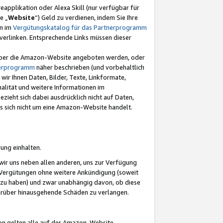
eapplikation oder Alexa Skill (nur verfügbar für
e „
Website
“) Geld zu verdienen, indem Sie Ihre
en im
Vergütungskatalog für das Partnerprogramm
t) verlinken. Entsprechende Links müssen dieser
e über die Amazon-Website angeboten werden, oder
nerprogramm
näher beschrieben (und vorbehaltlich
ir Ihnen Daten, Bilder, Texte, Linkformate,
alität und weitere Informationen im
zieht sich dabei ausdrücklich nicht auf Daten,
es sich nicht um eine Amazon-Website handelt.
rung einhalten.
ir uns neben allen anderen, uns zur Verfügung
n Vergütungen ohne weitere Ankündigung (soweit
 zu haben) und zwar unabhängig davon, ob diese
darüber hinausgehende Schäden zu verlangen.
on gelten alle auf der Amazon-Website