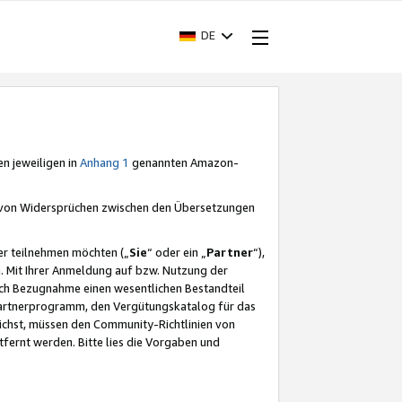
DE
en jeweiligen in
Anhang 1
genannten Amazon-
e von Widersprüchen zwischen den Übersetzungen
er teilnehmen möchten („
Sie
“ oder ein „
Partner
“),
. Mit Ihrer Anmeldung auf bzw. Nutzung der
durch Bezugnahme einen wesentlichen Bestandteil
 Partnerprogramm, den Vergütungskatalog für das
ichst, müssen den Community-Richtlinien von
fernt werden. Bitte lies die Vorgaben und