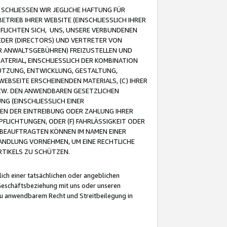
CHLIESSEN WIR JEGLICHE HAFTUNG FÜR
TRIEB IHRER WEBSITE (EINSCHLIESSLICH IHRER
FLICHTEN SICH, UNS, UNSERE VERBUNDENEN
EDER (DIRECTORS) UND VERTRETER VON
R ANWALTSGEBÜHREN) FREIZUSTELLEN UND
ATERIAL, EINSCHLIESSLICH DER KOMBINATION
NUTZUNG, ENTWICKLUNG, GESTALTUNG,
EBSEITE ERSCHEINENDEN MATERIALS, (C) IHRER
ZW. DEN ANWENDBAREN GESETZLICHEN
NG (EINSCHLIESSLICH EINER
BEN DER EINTREIBUNG ODER ZAHLUNG IHRER
LICHTUNGEN, ODER (F) FAHRLÄSSIGKEIT ODER
 BEAUFTRAGTEN KÖNNEN IM NAMEN EINER
HANDLUNG VORNEHMEN, UM EINE RECHTLICHE
TIKELS ZU SCHÜTZEN.
ich einer tatsächlichen oder angeblichen
Geschäftsbeziehung mit uns oder unseren
u anwendbarem Recht und Streitbeilegung in