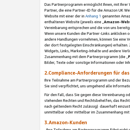
Das Partnerprogramm ermöglicht Ihnen, mit Ihrer W
Partner, die eine Partner-ID für die Amazon UK W
Website mit einer der in
Anhang 1
genannten Amazon
enthaltenen Website (jeweils eine „
Amazon-Webs
Vereinbarung entsprechen und die von uns bereitg
Wenn unsere Kunden die Partner-Links anklicken 
andere Handlungen vornehmen, können Sie eine Ver
der dort festgelegten Einschränkungen) erhalten. 
Widgets, Links, Marketing-Inhalte und andere Ver
Zusammenhang mit dem Partnerprogramm (die „
Bilder, Texte oder sonstige Informationen oder In
2.Compliance-Anforderungen für d
Ihre Teilnahme am Partnerprogramm und der Bezug 
Sie sind verpflichtet, uns umgehend alle Informat
Für den Fall, dass Sie gegen diese Vereinbarung 
stehenden Rechten und Rechtsbehelfen, das Recht
nach geltendem Recht zulässig) dauerhaft einzus
unmittelbar oder mittelbar im Zusammenhang mit
3.Amazon-Kunden
Ihre Teilnahme am Partnerprogramm führt nicht d