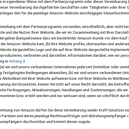
e in irgendeiner Weise mit dem Partnerprogramm oder dieser Vereinbarung (ei
ieser Vereinbarung durchgeführten Geschäften oder Tätigkeiten oder Ihrer 
liegen den für die jeweilige Amazon-Website einschlägigen Steuerbestim
mmenhang mit dem Partnerprogramm versenden, einschließlich, aber nicht be
site und die Nutzer Ihrer Website, die wir im Zusammenhang mit Ihrer Darst
itergeben (beispielsweise dass ein bestimmter Amazon-Kunde vor dem Kauf
uf die Amazon-Website kam, (b) Ihre Website prüfen, überwachen und anderwei
r Website dargestelltes Logo und die auf Ihrer Website dargestellte Impleme
reproduzieren, verbreiten und darstellen. Informationen darüber, wie wir per
ng in
Anhang 4
.
 (a) wir und unsere verbundenen Unternehmen jederzeit (mittelbar oder unmit
ng festgelegten Bedingungen abweichen, (b) wir und unsere verbundenen Unte
 Ähnlichkeit mit Ihrer Website aufweisen bzw. mit Ihrer Website im Wettbewer
barung durchzusetzen, keinen Verzicht auf unser Recht darstellt, die betrof
liche Festlegungen, Aktualisierungen, Handlungen und Zustimmungen, die wi
enommen bzw. erteilt werden und nur wirksam sind, wenn sie schriftlich dur
stimmung von Amazon dürfen Sie diese Vereinbarung weder Kraft Gesetzes no
die Parteien und deren jeweilige Rechtsnachfolger und Abtretungsempfänger 
ngsempfängern durchsetzbar und kommt diesen zugute.