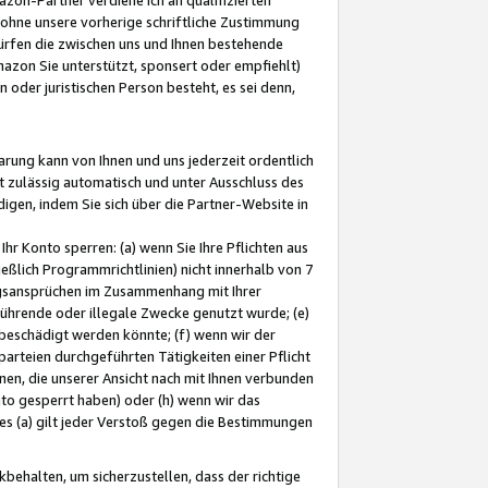
ohne unsere vorherige schriftliche Zustimmung
ürfen die zwischen uns und Ihnen bestehende
mazon Sie unterstützt, sponsert oder empfiehlt)
oder juristischen Person besteht, es sei denn,
arung kann von Ihnen und uns jederzeit ordentlich
t zulässig automatisch und unter Ausschluss des
gen, indem Sie sich über die Partner-Website in
hr Konto sperren: (a) wenn Sie Ihre Pflichten aus
eßlich Programmrichtlinien) nicht innerhalb von 7
ngsansprüchen im Zusammenhang mit Ihrer
ührende oder illegale Zwecke genutzt wurde; (e)
eschädigt werden könnte; (f) wenn wir der
rteien durchgeführten Tätigkeiten einer Pflicht
nen, die unserer Ansicht nach mit Ihnen verbunden
nto gesperrt haben) oder (h) wenn wir das
 (a) gilt jeder Verstoß gegen die Bestimmungen
ehalten, um sicherzustellen, dass der richtige