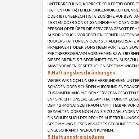
UNTERBRECHUNG, KORREKT, FEHLERFREI ODER 
HAFTEN FÜR: (A) FEHLER, UNGENAUIGKEITEN, 
ODER (B) UNBERECHTIGTE ZUGRIFFE AUF BZW. 
TEXTEN ODER SONSTIGEN INFORMATIONEN ODER 
PERSON ODER ÜBER DIE SERVICEANGEBOTE ERHA
AUSDRÜCKLICH VORGESEHEN. FERNER HAFTEN 
RÜCKERSTATTUNGEN ODER SCHADENSERSATZ AU
FIRMENWERT ODER SONSTIGEN VORTEILEN SOWIE
PARTNERPROGRAMM VORNEHMEN BZW. ÜBERNEHM
DIESES ARTIKELS 7 BEGRÜNDET EINEN AUSSCH
ANWENDBAREN GESETZLICHEN BESTIMMUNGEN 
8.Haftungsbeschränkungen
WEDER WIR NOCH UNSERE VERBUNDENEN UNTERN
SCHÄDEN ODER SCHÄDEN AUFGRUND ENTGANGENE
ZUSAMMENHANG MIT DEN SERVICEANGEBOTEN EN
ENTSPRICHT UNSERE GESAMTHAFTUNG IM ZUSAM
DEM 12-MONATSZEITRAUM UNMITTELBAR VOR DE
GEZAHLTEN ODER NOCH AN SIE ZU ZAHLENDEN V
EINSCHLIESSLICH DES RECHTS AUF ERFÜLLUNGS
BESTIMMUNG DIESES ABSATZES BEGRÜNDET EI
EINGESCHRÄNKT WERDEN KÖNNEN.
9.Haftungsfreistellung