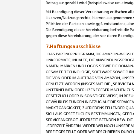
Betrag ausgezahlt wird (beispielsweise um etwai
Mit Beendigung dieser Vereinbarung erlöschen alle
Lizenzen/Nutzungsrechte; hiervon ausgenommen sind
Pflichten der Parteien sowie ggf. entstandene, ab
Die Beendigung dieser Vereinbarung befreit die P
gegen diese Vereinbarung, der vor deren Beendi
7.Haftungsausschlüsse
DAS PARTNERPROGRAMM, DIE AMAZON-WEBSITE,
LINKFORMATE, INHALTE, DIE ANWENDUNGSPRO
NAMEN, MARKEN UND LOGOS SOWIE DIE DOMAIN
GESAMTE TECHNOLOGIE, SOFTWARE SOWIE FUNKT
DIE VON ODER IM AUFTRAG VON AMAZON, UNS
GENUTZT WERDEN (INSGESAMT DIE „
SERVICEA
UNTERNEHMEN ODER LIZENZGEBER MACHEN ZUSI
GESETZLICH ODER IN SONSTIGER WEISE, IN BE
GEWÄHRLEISTUNGEN IN BEZUG AUF DIE SERVICE
MARKTGÄNGIGKEIT, ZUFRIEDENSTELLENDER QUA
SICH AUS GESETZLICHEN BESTIMMUNGEN, GEPFL
SERVICEANGEBOT JEDERZEIT BEENDEN BZW. DIE
JEDERZEIT ÄNDERN. WEDER WIR NOCH UNSERE 
BEREITGESTELLT ODER WIE BESCHRIEBEN DURC