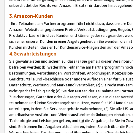
unbeschadet des Rechts von Amazon, Ersatz für darüber hinausgehen
3.Amazon-Kunden
Ihre Teilnahme am Partnerprogramm führt nicht dazu, dass unsere Kun
Amazon-Website angegebenen Preise, Verkaufsbedingungen, Regeln, Ri
Produktverkäufe für diese Kunden und können jederzeit geändert werde
sich einer unserer Kunden in einer Angelegenheit an Sie wenden, die 
Kunden mitteilen, dass er für Kundenservice-Fragen den auf der Ama
4.Gewährleistungen
Sie gewährleisten und sichern zu, dass (a) Sie gemäß dieser Vereinba
betreiben werden; (b) weder Ihre Teilnahme am Partnerprogramm noch d
Bestimmungen, Verordnungen, Vorschriften, Anordnungen, Konzessionen,
Gerichtsurteile und -beschlüsse oder andere Auflagen einer für Sie zu
Datenschutz, Werbung und Marketing) verstoßen; (c) Sie rechtswirksam 
nicht geschäftsfähig sind); (d) Sie den Nutzen der Teilnahme am Partne
Zusicherungen, Garantien oder Aussagen verlassen, die in dieser Verein
teilnehmen und keine Serviceangebote nutzen, wenn Sie US-Handelssa
unterliegen, in dem Sie Serviceangebote wahrnehmen; (f) Sie alle US
amerikanische Ausfuhr- und Wiederausfuhrbeschränkungen einhalten, 
Technologie und Leistungen gelten, und (g) die Angaben, die Sie im 
sind. Sie können Ihre Angaben aktualisieren, indem Sie sich über die 
Wir machen keine Zusicherungen und übernehmen keine Gewährleistun