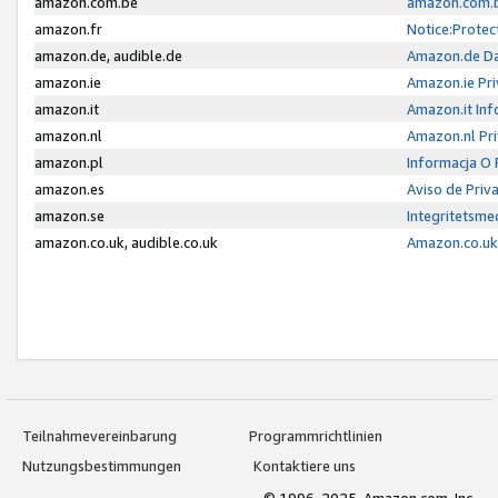
amazon.com.be
amazon.com.b
amazon.fr
Notice:Protec
amazon.de, audible.de
Amazon.de Da
amazon.ie
Amazon.ie Pri
amazon.it
Amazon.it Inf
amazon.nl
Amazon.nl Pri
amazon.pl
Informacja O
amazon.es
Aviso de Priv
amazon.se
Integritetsm
amazon.co.uk, audible.co.uk
Amazon.co.uk 
Teilnahmevereinbarung
Programmrichtlinien
Nutzungsbestimmungen
Kontaktiere uns