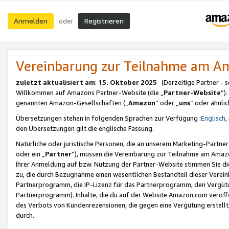
Anmelden
Registrieren
oder
Vereinbarung zur Teilnahme am 
zuletzt aktualisiert am
:
15. Oktober 2025
(Derzeitige Partner - 
Willkommen auf Amazons Partner-Website (die „
Partner-Website
“)
genannten Amazon-Gesellschaften („
Amazon
“ oder „
uns
“ oder ähnli
Übersetzungen stehen in folgenden Sprachen zur Verfügung :
Englisch
,
den Übersetzungen gilt die englische Fassung.
Natürliche oder juristische Personen, die an unserem Marketing-Partn
oder ein „
Partner
“), müssen die Vereinbarung zur Teilnahme am Ama
Ihrer Anmeldung auf bzw. Nutzung der Partner-Website stimmen Sie die
zu, die durch Bezugnahme einen wesentlichen Bestandteil dieser Verei
Partnerprogramm, die IP-Lizenz für das Partnerprogramm, den Vergütu
Partnerprogramm). Inhalte, die du auf der Website Amazon.com veröffe
des Verbots von Kundenrezensionen, die gegen eine Vergütung erstellt, 
durch.