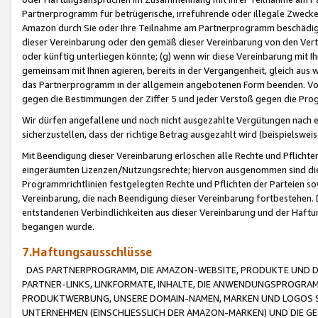
Partnerprogramm für betrügerische, irreführende oder illegale Zwecke
Amazon durch Sie oder Ihre Teilnahme am Partnerprogramm beschädig
dieser Vereinbarung oder den gemäß dieser Vereinbarung von den Vertr
oder künftig unterliegen könnte; (g) wenn wir diese Vereinbarung mit I
gemeinsam mit Ihnen agieren, bereits in der Vergangenheit, gleich aus
das Partnerprogramm in der allgemein angebotenen Form beenden. Vors
gegen die Bestimmungen der Ziffer 5 und jeder Verstoß gegen die Prog
Wir dürfen angefallene und noch nicht ausgezahlte Vergütungen nach 
sicherzustellen, dass der richtige Betrag ausgezahlt wird (beispielsw
Mit Beendigung dieser Vereinbarung erlöschen alle Rechte und Pflichte
eingeräumten Lizenzen/Nutzungsrechte; hiervon ausgenommen sind die in 
Programmrichtlinien festgelegten Rechte und Pflichten der Parteien sow
Vereinbarung, die nach Beendigung dieser Vereinbarung fortbestehen. D
entstandenen Verbindlichkeiten aus dieser Vereinbarung und der Haft
begangen wurde.
7.Haftungsausschlüsse
DAS PARTNERPROGRAMM, DIE AMAZON-WEBSITE, PRODUKTE UND DI
PARTNER-LINKS, LINKFORMATE, INHALTE, DIE ANWENDUNGSPROGR
PRODUKTWERBUNG, UNSERE DOMAIN-NAMEN, MARKEN UND LOGOS S
UNTERNEHMEN (EINSCHLIESSLICH DER AMAZON-MARKEN) UND DIE GE