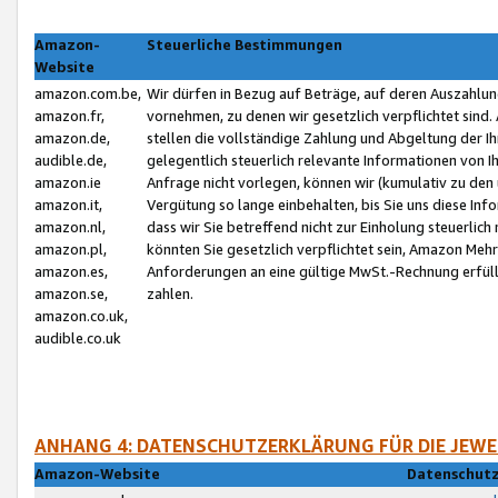
Amazon-
Steuerliche Bestimmungen
Website
amazon.com.be,
Wir dürfen in Bezug auf Beträge, auf deren Auszahlun
amazon.fr,
vornehmen, zu denen wir gesetzlich verpflichtet sind
amazon.de,
stellen die vollständige Zahlung und Abgeltung der 
audible.de,
gelegentlich steuerlich relevante Informationen von I
amazon.ie
Anfrage nicht vorlegen, können wir (kumulativ zu de
amazon.it,
Vergütung so lange einbehalten, bis Sie uns diese Inf
amazon.nl,
dass wir Sie betreffend nicht zur Einholung steuerlich 
amazon.pl,
könnten Sie gesetzlich verpflichtet sein, Amazon Meh
amazon.es,
Anforderungen an eine gültige MwSt.-Rechnung erfüllt
amazon.se,
zahlen.
amazon.co.uk,
audible.co.uk
ANHANG 4: DATENSCHUTZERKLÄRUNG FÜR DIE JEWE
Amazon-Website
Datenschutz