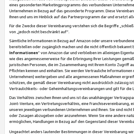
eines gesonderten Marketingprogramms des verbundenen Unternehmens
Unternehmen in Bezug auf das gesonderte Programm. Diese Vereinbarung
Ihnen und uns im Hinblick auf das Partnerprogramm dar und ersetzt al
Für die Zwecke dieser Vereinbarung verstehen sich die Begriffe „schließ
von „jedoch nicht beschränkt auf“.
Sämtliche Informationen in Bezug auf Amazon oder unsere verbunde
bereitstellen oder zugänglich machen und die nicht öffentlich bekannt bz
Informationen
“ von Amazon dar und verbleiben im alleinigen Eigent
wie dies angemessenerweise für die Erbringung Ihrer Leistungen gemäß d
juristischen Personen, die im Zusammenhang mit Ihrem Konto Zugriff au
Pflichten kennen und einhalten. Sie werden Vertrauliche Informationen 
Unternehmen) weitergeben und alle angemessenen Maßnahmen ergreifen
schützen, die gemäß dieser Vereinbarung nicht ausdrücklich zulässig is
Vertraulichkeits- oder Geheimhaltungsvereinbarungen und gilt für die
Das Verhältnis zwischen Ihnen und uns ist das unabhängiger Vertragspa
Joint-Venture, ein Vertretungsverhältnis, eine Franchisevereinbarung, 
unseren jeweiligen verbundenen Unternehmen und Ihnen. Sie sind ni
oder Zusagen abzugeben oder anzunehmen. Wenn Sie eine andere natürli
ermöglichen, Handlungen in Bezug auf den Gegenstand dieser Vereinbar
Ungeachtet anders lautender Bestimmungen in dieser Vereinbarung wird