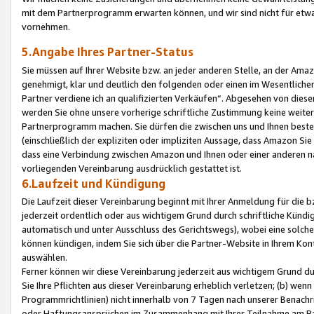
mit dem Partnerprogramm erwarten können, und wir sind nicht für etwa
vornehmen.
5.Angabe Ihres Partner-Status
Sie müssen auf Ihrer Website bzw. an jeder anderen Stelle, an der Am
genehmigt, klar und deutlich den folgenden oder einen im Wesentlichen
Partner verdiene ich an qualifizierten Verkäufen“. Abgesehen von die
werden Sie ohne unsere vorherige schriftliche Zustimmung keine weite
Partnerprogramm machen. Sie dürfen die zwischen uns und Ihnen best
(einschließlich der expliziten oder impliziten Aussage, dass Amazon Si
dass eine Verbindung zwischen Amazon und Ihnen oder einer anderen natü
vorliegenden Vereinbarung ausdrücklich gestattet ist.
6.Laufzeit und Kündigung
Die Laufzeit dieser Vereinbarung beginnt mit Ihrer Anmeldung für die 
jederzeit ordentlich oder aus wichtigem Grund durch schriftliche Kündi
automatisch und unter Ausschluss des Gerichtswegs), wobei eine solch
können kündigen, indem Sie sich über die Partner-Website in Ihrem Ko
auswählen.
Ferner können wir diese Vereinbarung jederzeit aus wichtigem Grund dur
Sie Ihre Pflichten aus dieser Vereinbarung erheblich verletzen; (b) wen
Programmrichtlinien) nicht innerhalb von 7 Tagen nach unserer Benachr
oder Haftungsansprüchen im Zusammenhang mit Ihrer Teilnahme am Pa