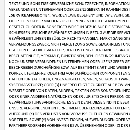
TEXTE UND SONSTIGE GEWERBLICHE SCHUTZRECHTE, INFORMATIONE
VERBUNDENEN UNTERNEHMEN ODER LIZENZGEBERN IM RAHMEN DES
„
SERVICEANGEBOTE
“), WERDEN „WIE BESEHEN“ UND „WIE VERFÜ
ODER LIZENZGEBER MACHEN ZUSICHERUNGEN ODER ÜBERNEHMEN GEW
GESETZLICH ODER IN SONSTIGER WEISE, IN BEZUG AUF DIE SERVI
SCHLIESSEN JEGLICHE GEWÄHRLEISTUNGEN IN BEZUG AUF DIE SERVI
GEWÄHRLEISTUNGEN BEZÜGLICH RECHTSMÄNGELN, MARKTGÄNGIGKEIT
VERWENDUNGSZWECK, NICHTVERLETZUNG SOWIE GEWÄHRLEISTUNGEN 
ÜBLICHEN GESCHÄFTSVERKEHR, DER LEISTUNG ODER HANDELSBRÄUCH
BESCHAFFENHEIT, MERKMALE, FUNKTIONEN, DEN LEISTUNGSUMFANG 
NOCH UNSERE VERBUNDENEN UNTERNEHMEN ODER LIZENZGEBER GEWÄ
BESCHRIEBEN DURCHGÄNGIG BZW. AUF BESTIMMTE ART UND WEISE
KORREKT, FEHLERFREI ODER FREI VON SCHÄDLICHEN KOMPONENTEN
HAFTEN FÜR: (A) FEHLER, UNGENAUIGKEITEN, VIREN, SCHADSOFTW
SYSTEMABSTÜRZE; ODER (B) UNBERECHTIGTE ZUGRIFFE AUF BZW. 
WEBSITE ODER VON DATEN, BILDERN, TEXTEN ODER SONSTIGEN INF
ODER EINER ANDEREN NATÜRLICHEN ODER JURISTISCHEN PERSON OD
GEWÄHRLEISTUNGSANSPRÜCHE, ES SEIN DENN, DIESE SIND IN DIES
UNSERE VERBUNDENEN UNTERNEHMEN ODER LIZENZGEBER FÜR EN
AUFGRUND (X) DES VERLUSTS VON VORAUSSICHTLICHEN GEWINNEN
VORTEILEN SOWIE (Y) VON INVESTITIONEN, AUFWENDUNGEN ODER VE
PARTNERPROGRAMM VORNEHMEN BZW. ÜBERNEHMEN ODER (Z) DER 