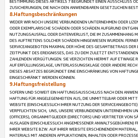
BESTIMMUNG DIESES ARTIKELS 7 BEGRÜNDET EINEN AUSSCHLUSS 
ZUSICHERUNGEN, DIE NACH DEN ANWENDBAREN GESETZLICHEN BE
8.Haftungsbeschränkungen
WEDER WIR NOCH UNSERE VERBUNDENEN UNTERNEHMEN ODER LIZEN
ODER EXEMPLARISCHE SCHÄDEN ODER SCHÄDEN AUFGRUND ENTGANG
NUTZUNGSAUSFALL ODER DATENVERLUST, DIE IM ZUSAMMENHANG MI
DES AUFTRETENS SOLCHER SCHÄDEN HINGEWIESEN WURDEN. FERN
SERVICEANGEBOTEN MAXIMAL DER HÖHE DES GESAMTBETRAGS DER 
ZEITPUNKT DES EREIGNISSES, DAS ZU DEM ZULETZT ENTSTANDENE
ZAHLENDEN VERGÜTUNGEN. SIE VERZICHTEN HIERMIT AUF ETWAIGE 
AUF ERFÜLLUNGSKLAGE, UNTERLASSUNGSKLAGE ODER ANDERE RECHT
DIESES ABSATZES BEGRÜNDET EINE EINSCHRÄNKUNG VON HAFTUNG
EINGESCHRÄNKT WERDEN KÖNNEN.
9.Haftungsfreistellung
SOFERN UND SOWEIT EIN HAFTUNGSAUSSCHLUSS NACH DEN ANWENDB
HAFTUNG FÜR ANGELEGENHEITEN AUS, DIE UNMITTELBAR ODER MITT
WEBSITE (EINSCHLIESSLICH IHRER NUTZUNG DER SERVICEANGEBOTE)
VERPFLICHTEN SICH, UNS, UNSERE VERBUNDENEN UNTERNEHMEN UN
(OFFICERS), ORGANMITGLIEDER (DIRECTORS) UND VERTRETER VON 
AUSLAGEN (EINSCHLIESSLICH ANGEMESSENER ANWALTSGEBÜHREN) FR
IHRER WEBSITE BZW. AUF IHRER WEBSITE ERSCHEINENDEM MATERIAL
MATERIALS MIT ANDEREN APPLIKATIONEN, INHALTEN ODER PROZESSE