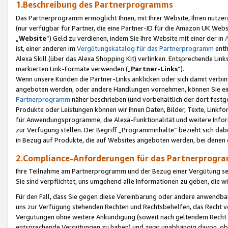
1.Beschreibung des Partnerprogramms
Das Partnerprogramm ermöglicht Ihnen, mit Ihrer Website, Ihren nutzer
(nur verfügbar für Partner, die eine Partner-ID für die Amazon UK We
„
Website
“) Geld zu verdienen, indem Sie Ihre Website mit einer der in
ist, einer anderen im
Vergütungskatalog für das Partnerprogramm
enth
Alexa Skill (über das Alexa Shopping Kit) verlinken. Entsprechende Lin
markierten Link-Formate verwenden („
Partner-Links
“).
Wenn unsere Kunden die Partner-Links anklicken oder sich damit verbi
angeboten werden, oder andere Handlungen vornehmen, können Sie eine
Partnerprogramm
näher beschrieben (und vorbehaltlich der dort festg
Produkte oder Leistungen können wir Ihnen Daten, Bilder, Texte, Linkfo
für Anwendungsprogramme, die Alexa-Funktionalität und weitere Inf
zur Verfügung stellen. Der Begriff „Programminhalte“ bezieht sich dabe
in Bezug auf Produkte, die auf Websites angeboten werden, bei denen 
2.Compliance-Anforderungen für das Partnerprog
Ihre Teilnahme am Partnerprogramm und der Bezug einer Vergütung setz
Sie sind verpflichtet, uns umgehend alle Informationen zu geben, die w
Für den Fall, dass Sie gegen diese Vereinbarung oder andere anwendba
uns zur Verfügung stehenden Rechten und Rechtsbehelfen, das Recht vo
Vergütungen ohne weitere Ankündigung (soweit nach geltendem Recht z
entsprechende Vergütungen zu haben) und zwar unabhängig davon, ob 