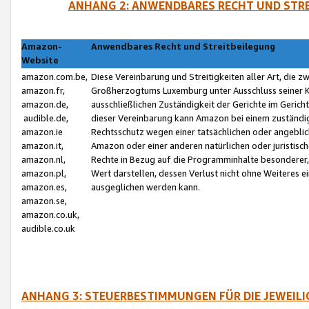
ANHANG 2: ANWENDBARES RECHT UND STRE
Amazon-
Anwendbares Recht und Streitbeilegung
Website
amazon.com.be,
Diese Vereinbarung und Streitigkeiten aller Art, die 
amazon.fr,
Großherzogtums Luxemburg unter Ausschluss seiner Kol
amazon.de,
ausschließlichen Zuständigkeit der Gerichte im Geri
audible.de,
dieser Vereinbarung kann Amazon bei einem zuständig
amazon.ie
Rechtsschutz wegen einer tatsächlichen oder angebli
amazon.it,
Amazon oder einer anderen natürlichen oder juristisc
amazon.nl,
Rechte in Bezug auf die Programminhalte besonderer,
amazon.pl,
Wert darstellen, dessen Verlust nicht ohne Weiteres e
amazon.es,
ausgeglichen werden kann.
amazon.se,
amazon.co.uk,
audible.co.uk
ANHANG 3: STEUERBESTIMMUNGEN FÜR DIE JEWEIL