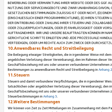
BEWERBUNG ODER VERMARKTUNG IHRER WEBSITE ODER DES GGF. AUF 
NUTZUNG DER SERVICEANGEBOTE UND ZWAR UNABHÄNGIG DAVON, O
GESETZLICHEN BESTIMMUNGEN ZULÄSSIG IST ODER NICHT, (D) EINE
(EINSCHLIESSLICH EINER PROGRAMMRICHTLINIE), (E) IHREN STEUER
DER EINTREIBUNG ODER ZAHLUNG IHRER STEUERN UND ZOLLABGAB
ODER ZOLLVERPFLICHTUNGEN, ODER (F) FAHRLÄSSIGKEIT ODER VORS
AUFTRAGNEHMER. WIR UND UNSERE BEAUFTRAGTEN KÖNNEN IM NAME
GERICHTLICHE SCHRITTE EINLEITEN UND JEDE PROZESSUALE HAND
VERTEIDIGEN, ODER UM RECHTE AUCH ZUM ZWECK DER DURCHSETZU
10.Anwendbares Recht und Streitbeilegung
Die Beilegung etwaiger Streitigkeiten, die in irgendeiner Weise mit de
angeblichen Verletzung dieser Vereinbarung), den im Rahmen dieser Ve
Geschäftsbeziehung mit uns oder unseren verbundenen Unternehmen zu
Bestimmungen zu anwendbarem Recht und Streitbeilegung in
Anhang 
11.Steuern
Steuern und damit verbundene Verpflichtungen, die in irgendeiner Wei
tatsächlichen oder angeblichen Verletzung dieser Vereinbarung), den 
Geschäftsbeziehung mit uns oder unseren verbundenen Unternehmen z
Steuerbestimmungen in
Anhang 3
.
12.Weitere Bestimmungen
Wir können von Zeit zu Zeit Mitteilungen im Zusammenhang mit dem Par