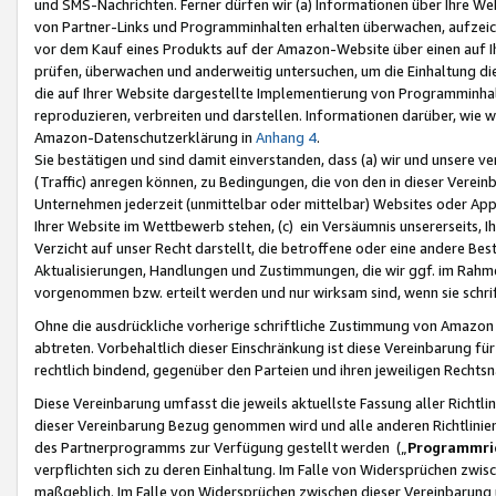
und SMS-Nachrichten. Ferner dürfen wir (a) Informationen über Ihre We
von Partner-Links und Programminhalten erhalten überwachen, aufzei
vor dem Kauf eines Produkts auf der Amazon-Website über einen auf Ih
prüfen, überwachen und anderweitig untersuchen, um die Einhaltung dies
die auf Ihrer Website dargestellte Implementierung von Programminhalt
reproduzieren, verbreiten und darstellen. Informationen darüber, wie w
Amazon-Datenschutzerklärung in
Anhang 4
.
Sie bestätigen und sind damit einverstanden, dass (a) wir und unsere 
(Traffic) anregen können, zu Bedingungen, die von den in dieser Vere
Unternehmen jederzeit (unmittelbar oder mittelbar) Websites oder Appl
Ihrer Website im Wettbewerb stehen, (c) ein Versäumnis unsererseits, I
Verzicht auf unser Recht darstellt, die betroffene oder eine andere B
Aktualisierungen, Handlungen und Zustimmungen, die wir ggf. im Rahme
vorgenommen bzw. erteilt werden und nur wirksam sind, wenn sie schri
Ohne die ausdrückliche vorherige schriftliche Zustimmung von Amazon
abtreten. Vorbehaltlich dieser Einschränkung ist diese Vereinbarung f
rechtlich bindend, gegenüber den Parteien und ihren jeweiligen Rech
Diese Vereinbarung umfasst die jeweils aktuellste Fassung aller Richtli
dieser Vereinbarung Bezug genommen wird und alle anderen Richtlinie
des Partnerprogramms zur Verfügung gestellt werden („
Programmric
verpflichten sich zu deren Einhaltung. Im Falle von Widersprüchen zwi
maßgeblich. Im Falle von Widersprüchen zwischen dieser Vereinbarun