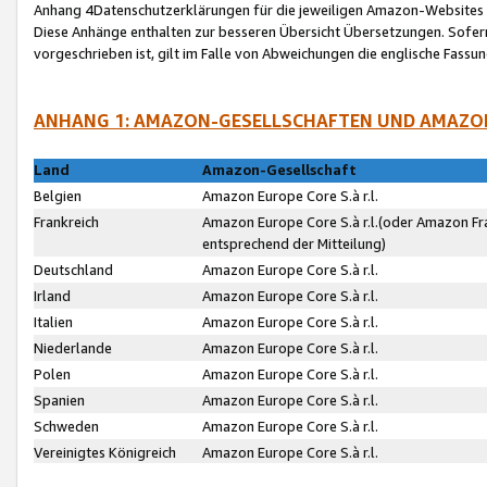
Anhang 4Datenschutzerklärungen für die jeweiligen Amazon-Websites
Diese Anhänge enthalten zur besseren Übersicht Übersetzungen. Sofe
vorgeschrieben ist, gilt im Falle von Abweichungen die englische Fass
ANHANG 1: AMAZON-GESELLSCHAFTEN UND AMAZO
Land
Amazon-Gesellschaft
Belgien
Amazon Europe Core S.à r.l.
Frankreich
Amazon Europe Core S.à r.l.(oder Amazon Fr
entsprechend der Mitteilung)
Deutschland
Amazon Europe Core S.à r.l.
Irland
Amazon Europe Core S.à r.l.
Italien
Amazon Europe Core S.à r.l.
Niederlande
Amazon Europe Core S.à r.l.
Polen
Amazon Europe Core S.à r.l.
Spanien
Amazon Europe Core S.à r.l.
Schweden
Amazon Europe Core S.à r.l.
Vereinigtes Königreich
Amazon Europe Core S.à r.l.