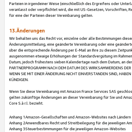
Parteien in irgendeiner Weise (einschließlich des Ergreifens oder Unt
veranlasst oder verpflichtet wird, die mit US-Gesetzen, Vorschriften,
für eine der Parteien dieser Vereinbarung gelten.
13.Änderungen
Wir behalten uns das Recht vor, einzelne oder alle Bestimmungen diese
Änderungsmitteilung, eine geänderte Vereinbarung oder eine geänderte 
über die entsprechende Änderung per E-Mail an Ihre zu diesem Zeitpun
ausgenommen etwaige Erhöhungen der Standardvergütung im Rahmen
Datum, jedoch frühestens sieben Kalendertage nach dem Datum, an de
PARTNERPROGRAMM NACH DEM DATUM DES WIRKSAMWERDENS DER Ä
WENN SIE MIT EINER ÄNDERUNG NICHT EINVERSTANDEN SIND, HABEN S
KÜNDIGEN.
Wenn Sie diese Vereinbarung mit Amazon France Services SAS geschlo
gelten zukünftige Änderungen an dieser Vereinbarung für Sie und Ama
Core S.à r.l. bezieht.
Anhang 1Amazon-Gesellschaften und Amazon-Websites nach Ländern
Anhang 2Anwendbares Recht und Streitbeilegung für die jeweiligen 
Anhang 3Steuerbestimmungen für die jeweiligen Amazon-Websites